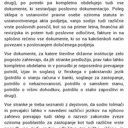
drugi), po potrebi pa kompletno obdelujejo tudi vse
dokumente, ki sestavljajo poslovno dokumentacijo. Poleg
sklepa o ustanovitvi pravne osebe oziroma statuta in
ustanovitvenega akta podjetja, vanjo sodijo tudi različne
vrste poslovnih poročil, kot so na primer letna, finančna ali
revizijska in potem tudi poslovne odločitve, fakture in na
splošno rečeno vse dokumente, ki so na kakršenkoli način
povezani s poslovanjem določenega podjetja.
Vse dokumente, za katere številne državne institucije zelo
pogosto zahtevajo, da jih stranke predložijo, prav tako lahko
kompletno obdelamo in v ponudbi je neposredno prevajanje
potrdil, izjav in soglasij iz finskega v pakistanski jezik
(potrdilo o stanju računa v banki, soglasje za zastopanje,
potrdilo o nekaznovanosti, potrdilo o samskem stanu,
potrdilo o višini dohodkov, potrdilo o stalni zaposlitvi in
drugi).
Vse stranke je treba seznaniti z dejstvom, da sodni tolmači
in prevajalci lahko v navedeni različici jezikov na njihovo
zahtevo prevajajo tudi sklep o razvezi zakonske zveze
oziroma pooblastilo za zastopanje kot tudi različne vrste