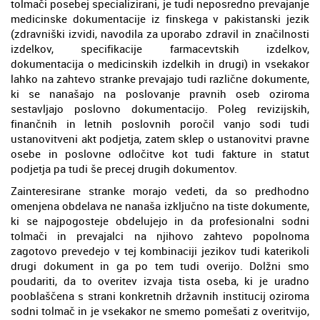
tolmači posebej specializirani, je tudi neposredno prevajanje
medicinske dokumentacije iz finskega v pakistanski jezik
(zdravniški izvidi, navodila za uporabo zdravil in značilnosti
izdelkov, specifikacije farmacevtskih izdelkov,
dokumentacija o medicinskih izdelkih in drugi) in vsekakor
lahko na zahtevo stranke prevajajo tudi različne dokumente,
ki se nanašajo na poslovanje pravnih oseb oziroma
sestavljajo poslovno dokumentacijo. Poleg revizijskih,
finančnih in letnih poslovnih poročil vanjo sodi tudi
ustanovitveni akt podjetja, zatem sklep o ustanovitvi pravne
osebe in poslovne odločitve kot tudi fakture in statut
podjetja pa tudi še precej drugih dokumentov.
Zainteresirane stranke morajo vedeti, da so predhodno
omenjena obdelava ne nanaša izključno na tiste dokumente,
ki se najpogosteje obdelujejo in da profesionalni sodni
tolmači in prevajalci na njihovo zahtevo popolnoma
zagotovo prevedejo v tej kombinaciji jezikov tudi katerikoli
drugi dokument in ga po tem tudi overijo. Dolžni smo
poudariti, da to overitev izvaja tista oseba, ki je uradno
pooblaščena s strani konkretnih državnih institucij oziroma
sodni tolmač in je vsekakor ne smemo pomešati z overitvijo,