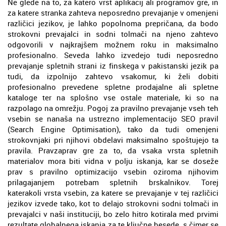
Ne glede na to, za katero vrst aplikacij ali programov gre, in
za katere stranka zahteva neposredno prevajanje v omenjeni
različici jezikov, je lahko popolnoma prepričana, da bodo
strokovni prevajalci in sodni tolmači na njeno zahtevo
odgovorili v najkrajšem možnem roku in maksimalno
profesionalno. Seveda lahko izvedejo tudi neposredno
prevajanje spletnih strani iz finskega v pakistanski jezik pa
tudi, da izpolnijo zahtevo vsakomur, ki želi dobiti
profesionalno prevedene spletne prodajalne ali spletne
kataloge ter na splošno vse ostale materiale, ki so na
razpolago na omrežju. Pogoj za pravilno prevajanje vseh teh
vsebin se nanaša na ustrezno implementacijo SEO pravil
(Search Engine Optimisation), tako da tudi omenjeni
strokovnjaki pri njihovi obdelavi maksimalno spoštujejo ta
pravila. Pravzaprav gre za to, da vsaka vrsta spletnih
materialov mora biti vidna v polju iskanja, kar se doseže
prav s pravilno optimizacijo vsebin oziroma njihovim
prilagajanjem potrebam spletnih brskalnikov. Torej
katerakoli vrsta vsebin, za katere se prevajanje v tej različici
jezikov izvede tako, kot to delajo strokovni sodni tolmači in
prevajalci v naši instituciji, bo zelo hitro kotirala med prvimi
rezultate globalnega iskanja za te ključne besede, s čimer se