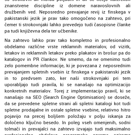
znanstvene discipline iz domene naravoslovnih ali
družbenih ved. Neposredno prevajanje revij iz finskega v
pakistanski jezik je prav tako omogočeno na zahtevo, pri
čemer ti strokovnjaki lahko prevedejo tudi časopisne članke
pa tudi književna dela ter učbenike.
Na zahtevo lahko prav tako kompletno in profesionalno
obdelamo različne vrste reklamnih materialov, od vizitk,
letakov in reklamnih letakov preko plakatov in brošur pa do
katalogov in PR člankov. Ne smemo, da ne omenimo tudi
zelo pomembne informacije, ki je povezana z neposrednim
prevajanjem spletnih vsebin iz finskega v pakistanski jezik
in to predvsem zato, ker naši strokovnjaki pri tem
uporabljajo tudi pravila, ki se nanašajo na optimizacijo
konkretnih materialov. Torej z implementacijo pravil, ki se
nanašajo na SEO (Search Engine Optimisation) se doseže,
da se prevedene spletne strani ali spletni katalogi kot tudi
spletne prodajalne in ostale spletne vsebine, relativno hitro
pojavijo na precej boljšem položaju v polju iskanja za
določeno ključno besedo. In poleg vseh omenjenih, sodni
tolmači in prevajalci na zahtevo izvajajo tudi maksimalno
profesionalno obdelavo programske opreme oziroma