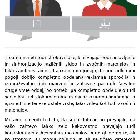
Treba omeneti tudi strokovnjake, ki izvajajo podnaslavljanje
in sinhronizacijo različnih video in zvočnih materialov in
tako zainteresiranim strankam omogočajo, da pod odličnimi
pogoji dobijo kompletno obdelana reklamna sporočila in
izobraževalne, informativne in zabavne pa tudi številne
druge vrste oddaj, po potrebi pa kompletno obdelujejo tudi
serije kot tudi dokumentarne in risane oziroma animirane in
igrane filme ter vse ostale vrste, tako video kot tudi zvočnih
materialov.
Moramo omeniti tudi to, da sodni tolmači in prevajalci na
vašo zahtevo lahko zelo kakovostno prevajajo tudi
katerokoli vrsto besedilnih materialov in ne glede na to, ali
so strokovni ali morda poljudni in ali se tičejo katerekoli