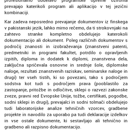
prevajajo katerikoli program ali aplikacijo v tej jezični
kombinaciji.
Kar zadeva neposredno prevajanje dokumentov iz finskega
v pakistanski jezik, lahko mirno rečemo, da ti strokovnjaki na
zahtevo stranke kompletno obdelujejo katerokoli
dokumentacijo ali dokument. Poleg različnih dokumentov s
področij znanosti in izobraževanja (znanstveni patenti,
predmetniki in programi fakultet, potrdilo o opravljenih
izpitih, diploma in dodatek k diplomi, znanstvena dela,
zaključna spričevala osnovne in srednje šole, diplomske
naloge, rezultati znanstvenih raziskav, seminarske naloge in
drugi) ter vseh tistih, ki so povezani, tako s področjem
sodstva kot tudi s področjem prava (pooblastilo za
zastopanje, pritožbe in odločitve, sklepi o razvezi zakonske
zveze, pravni red Evropske Unije, tožbe, certifikati, pogodbe,
sodni sklepi in drugi), prevajalci in sodni tolmači obdelujejo
tudi laboratorijske analize tehničnih vzorcev, gradbene
projekte in navodilo za uporabo pa tudi deklaracije izdelkov
in vse ostale dokumente, ki sestavljajo ali tehnično in
gradbeno ali razpisno dokumentacijo.