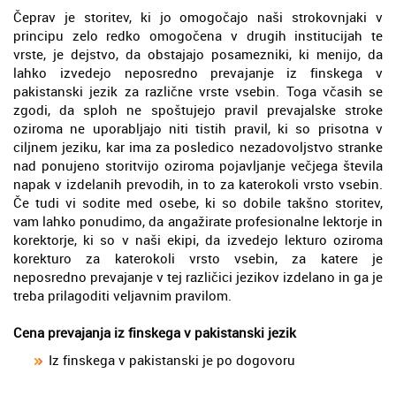
Čeprav je storitev, ki jo omogočajo naši strokovnjaki v
principu zelo redko omogočena v drugih institucijah te
vrste, je dejstvo, da obstajajo posamezniki, ki menijo, da
lahko izvedejo neposredno prevajanje iz finskega v
pakistanski jezik za različne vrste vsebin. Toga včasih se
zgodi, da sploh ne spoštujejo pravil prevajalske stroke
oziroma ne uporabljajo niti tistih pravil, ki so prisotna v
ciljnem jeziku, kar ima za posledico nezadovoljstvo stranke
nad ponujeno storitvijo oziroma pojavljanje večjega števila
napak v izdelanih prevodih, in to za katerokoli vrsto vsebin.
Če tudi vi sodite med osebe, ki so dobile takšno storitev,
vam lahko ponudimo, da angažirate profesionalne lektorje in
korektorje, ki so v naši ekipi, da izvedejo lekturo oziroma
korekturo za katerokoli vrsto vsebin, za katere je
neposredno prevajanje v tej različici jezikov izdelano in ga je
treba prilagoditi veljavnim pravilom.
Cena prevajanja iz finskega v pakistanski jezik
Iz finskega v pakistanski je po dogovoru