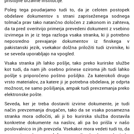
pristojne državne institucije.
Poleg tega poudarjamo tudi to, da je celoten postopek
obdelave dokumentov s strani zapriseženega sodnega
tolmača prav tako natančno določen z zakonom in zahteva,
da ta pred overitvijo primerja prevedeni dokument z vsebino
izvirnega in je iz tega razloga vsaka stranka, ki ji potrebno
neposredno prevajanje dokumentov iz finskega v
pakistanski jezik, vsekakor dolžna priložiti tudi izvirnike, ki
se seveda uporabljajo na vpogled.
Vsaka stranka jih lahko pošlje, tako preko kurirske službe
kot tudi, da nam jih osebno prinese oziroma jih tudi lahko
pošlje s priporočeno poštno pošiljko. Za katerokoli drugo
vrsto materialov, za katere ji je potrebna obdelava, je odprta
možnost, ne samo pošiljanja, ampak tudi prevzemanja preko
elektronske pošte.
Seveda, ker je treba dostaviti izvirne dokumente, je tudi
način prevzemanja drugačen, tako da se vsaka posamezna
stranka mora odločiti, ali ji bo kurirska služba dostavila
konkretne dokumente na naslov, ali pa bo prišla v našo
poslovalnico in jih prevzela. Vsekakor mora vedeti tudi to, da