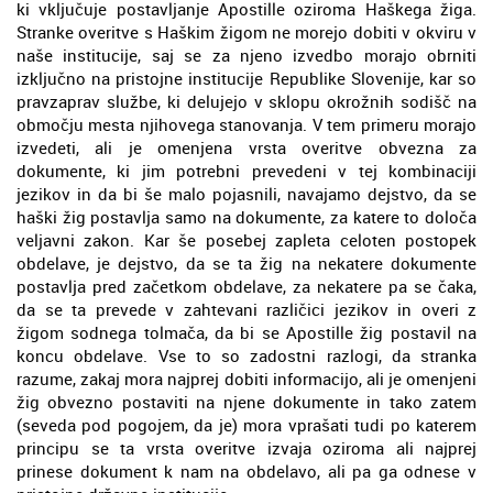
ki vključuje postavljanje Apostille oziroma Haškega žiga.
Stranke overitve s Haškim žigom ne morejo dobiti v okviru v
naše institucije, saj se za njeno izvedbo morajo obrniti
izključno na pristojne institucije Republike Slovenije, kar so
pravzaprav službe, ki delujejo v sklopu okrožnih sodišč na
območju mesta njihovega stanovanja. V tem primeru morajo
izvedeti, ali je omenjena vrsta overitve obvezna za
dokumente, ki jim potrebni prevedeni v tej kombinaciji
jezikov in da bi še malo pojasnili, navajamo dejstvo, da se
haški žig postavlja samo na dokumente, za katere to določa
veljavni zakon. Kar še posebej zapleta celoten postopek
obdelave, je dejstvo, da se ta žig na nekatere dokumente
postavlja pred začetkom obdelave, za nekatere pa se čaka,
da se ta prevede v zahtevani različici jezikov in overi z
žigom sodnega tolmača, da bi se Apostille žig postavil na
koncu obdelave. Vse to so zadostni razlogi, da stranka
razume, zakaj mora najprej dobiti informacijo, ali je omenjeni
žig obvezno postaviti na njene dokumente in tako zatem
(seveda pod pogojem, da je) mora vprašati tudi po katerem
principu se ta vrsta overitve izvaja oziroma ali najprej
prinese dokument k nam na obdelavo, ali pa ga odnese v