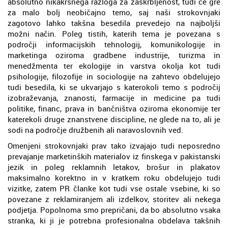
absolutno nikakršnega razloga za zaskrbljenost, tudi če gre
za malo bolj neobičajno temo, saj naši strokovnjaki
zagotovo lahko takšna besedila prevedejo na najboljši
možni način. Poleg tistih, katerih tema je povezana s
področji informacijskih tehnologij, komunikologije in
marketinga oziroma gradbene industrije, turizma in
menedžmenta ter ekologije in varstva okolja kot tudi
psihologije, filozofije in sociologije na zahtevo obdelujejo
tudi besedila, ki se ukvarjajo s katerokoli temo s področij
izobraževanja, znanosti, farmacije in medicine pa tudi
politike, financ, prava in bančništva oziroma ekonomije ter
katerekoli druge znanstvene discipline, ne glede na to, ali je
sodi na področje družbenih ali naravoslovnih ved.
Omenjeni strokovnjaki prav tako izvajajo tudi neposredno
prevajanje marketinških materialov iz finskega v pakistanski
jezik in poleg reklamnih letakov, brošur in plakatov
maksimalno korektno in v kratkem roku obdelujejo tudi
vizitke, zatem PR članke kot tudi vse ostale vsebine, ki so
povezane z reklamiranjem ali izdelkov, storitev ali nekega
podjetja. Popolnoma smo prepričani, da bo absolutno vsaka
stranka, ki ji je potrebna profesionalna obdelava takšnih