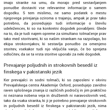
imajo stranke na umu, da morajo pred sestavljanjem
ponudbe dostaviti vse relevantne informacije o samem
dogodku. S tem mislimo, ne samo podatek o mestu
njegovega prirejanja oziroma o trajanju, ampak je prav tako
potrebno, da posredujejo tudi informacije o številu
udeležencev, ki so na konkretni dogodek povabljeni. Glede
na to, da je tudi najem opreme za simultano tolmačenje prav
tako med storitvami, ki so našim strankam na razpolago, bo
ekipa strokovnjakov, ki sestavlja ponudbo za omenjeno
storitev, vsekakor tudi njo vključila vanjo, če bo sprejeta
odločitev, da se ta vrsta storitve uporabi za neki dogodek.
Prevajanje poljudnih in strokovnih besedil iz
finskega v pakistanski jezik
Ker prevajalci in sodni tolmači, ki so zaposleni v okviru
Prevajalskega centra Akademije Oxford, posedujejo zavidno
raven splošnega znanja iz različnih področij in jim praktično
ni neznana nobena veja in družbenih ni naravoslovnih ved,
tako da vsaka stranka, ki ji je potrebno prevajanje strokovnih
in poljudnih besedil iz finskega v pakistanski jezik, nima