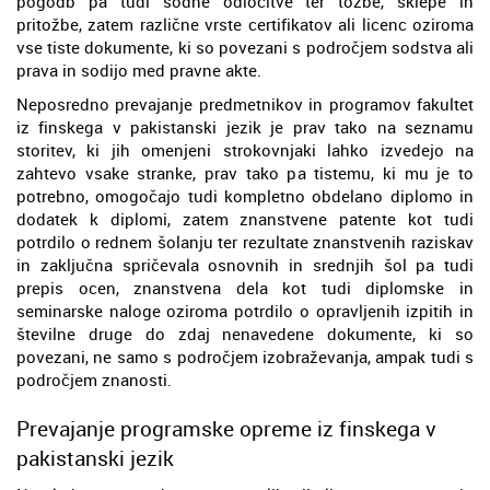
pogodb pa tudi sodne odločitve ter tožbe, sklepe in
pritožbe, zatem različne vrste certifikatov ali licenc oziroma
vse tiste dokumente, ki so povezani s področjem sodstva ali
prava in sodijo med pravne akte.
Neposredno prevajanje predmetnikov in programov fakultet
iz finskega v pakistanski jezik je prav tako na seznamu
storitev, ki jih omenjeni strokovnjaki lahko izvedejo na
zahtevo vsake stranke, prav tako pa tistemu, ki mu je to
potrebno, omogočajo tudi kompletno obdelano diplomo in
dodatek k diplomi, zatem znanstvene patente kot tudi
potrdilo o rednem šolanju ter rezultate znanstvenih raziskav
in zaključna spričevala osnovnih in srednjih šol pa tudi
prepis ocen, znanstvena dela kot tudi diplomske in
seminarske naloge oziroma potrdilo o opravljenih izpitih in
številne druge do zdaj nenavedene dokumente, ki so
povezani, ne samo s področjem izobraževanja, ampak tudi s
področjem znanosti.
Prevajanje programske opreme iz finskega v
pakistanski jezik