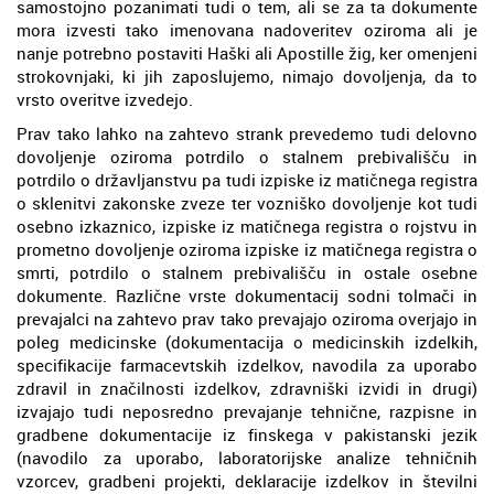
samostojno pozanimati tudi o tem, ali se za ta dokumente
mora izvesti tako imenovana nadoveritev oziroma ali je
nanje potrebno postaviti Haški ali Apostille žig, ker omenjeni
strokovnjaki, ki jih zaposlujemo, nimajo dovoljenja, da to
vrsto overitve izvedejo.
Prav tako lahko na zahtevo strank prevedemo tudi delovno
dovoljenje oziroma potrdilo o stalnem prebivališču in
potrdilo o državljanstvu pa tudi izpiske iz matičnega registra
o sklenitvi zakonske zveze ter vozniško dovoljenje kot tudi
osebno izkaznico, izpiske iz matičnega registra o rojstvu in
prometno dovoljenje oziroma izpiske iz matičnega registra o
smrti, potrdilo o stalnem prebivališču in ostale osebne
dokumente. Različne vrste dokumentacij sodni tolmači in
prevajalci na zahtevo prav tako prevajajo oziroma overjajo in
poleg medicinske (dokumentacija o medicinskih izdelkih,
specifikacije farmacevtskih izdelkov, navodila za uporabo
zdravil in značilnosti izdelkov, zdravniški izvidi in drugi)
izvajajo tudi neposredno prevajanje tehnične, razpisne in
gradbene dokumentacije iz finskega v pakistanski jezik
(navodilo za uporabo, laboratorijske analize tehničnih
vzorcev, gradbeni projekti, deklaracije izdelkov in številni