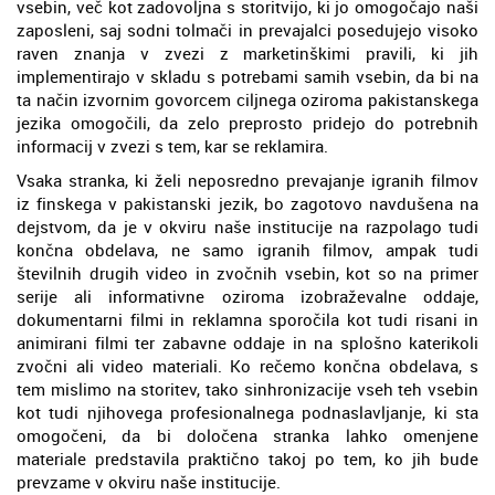
vsebin, več kot zadovoljna s storitvijo, ki jo omogočajo naši
zaposleni, saj sodni tolmači in prevajalci posedujejo visoko
raven znanja v zvezi z marketinškimi pravili, ki jih
implementirajo v skladu s potrebami samih vsebin, da bi na
ta način izvornim govorcem ciljnega oziroma pakistanskega
jezika omogočili, da zelo preprosto pridejo do potrebnih
informacij v zvezi s tem, kar se reklamira.
Vsaka stranka, ki želi neposredno prevajanje igranih filmov
iz finskega v pakistanski jezik, bo zagotovo navdušena na
dejstvom, da je v okviru naše institucije na razpolago tudi
končna obdelava, ne samo igranih filmov, ampak tudi
številnih drugih video in zvočnih vsebin, kot so na primer
serije ali informativne oziroma izobraževalne oddaje,
dokumentarni filmi in reklamna sporočila kot tudi risani in
animirani filmi ter zabavne oddaje in na splošno katerikoli
zvočni ali video materiali. Ko rečemo končna obdelava, s
tem mislimo na storitev, tako sinhronizacije vseh teh vsebin
kot tudi njihovega profesionalnega podnaslavljanje, ki sta
omogočeni, da bi določena stranka lahko omenjene
materiale predstavila praktično takoj po tem, ko jih bude
prevzame v okviru naše institucije.