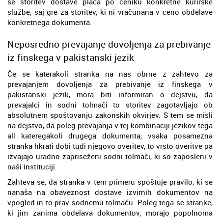
se storitev dostave plača po ceniku konkretne kurirske
službe, saj gre za storitev, ki ni vračunana v ceno obdelave
konkretnega dokumenta.
Neposredno prevajanje dovoljenja za prebivanje
iz finskega v pakistanski jezik
Če se katerakoli stranka na nas obrne z zahtevo za
prevajanjem dovoljenja za prebivanje iz finskega v
pakistanski jezik, mora biti informiran o dejstvu, da
prevajalci in sodni tolmači to storitev zagotavljajo ob
absolutnem spoštovanju zakonskih okvirjev. S tem se misli
na dejstvo, da poleg prevajanja v tej kombinaciji jezikov tega
ali kateregakoli drugega dokumenta, vsaka posamezna
stranka hkrati dobi tudi njegovo overitev, to vrsto overitve pa
izvajajo uradno zapriseženi sodni tolmači, ki so zaposleni v
naši instituciji.
Zahteva se, da stranka v tem primeru spoštuje pravilo, ki se
nanaša na obaveznost dostave izvirnih dokumentov na
vpogled in to prav sodnemu tolmaču. Poleg tega se stranke,
ki jim zanima obdelava dokumentov, morajo popolnoma