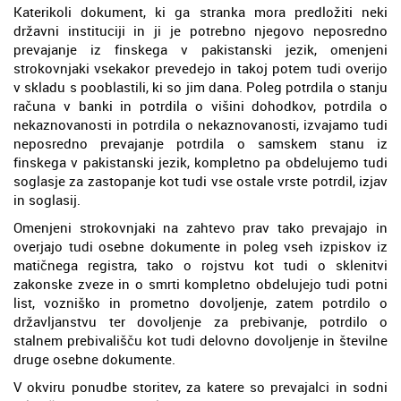
Katerikoli dokument, ki ga stranka mora predložiti neki
državni instituciji in ji je potrebno njegovo neposredno
prevajanje iz finskega v pakistanski jezik, omenjeni
strokovnjaki vsekakor prevedejo in takoj potem tudi overijo
v skladu s pooblastili, ki so jim dana. Poleg potrdila o stanju
računa v banki in potrdila o višini dohodkov, potrdila o
nekaznovanosti in potrdila o nekaznovanosti, izvajamo tudi
neposredno prevajanje potrdila o samskem stanu iz
finskega v pakistanski jezik, kompletno pa obdelujemo tudi
soglasje za zastopanje kot tudi vse ostale vrste potrdil, izjav
in soglasij.
Omenjeni strokovnjaki na zahtevo prav tako prevajajo in
overjajo tudi osebne dokumente in poleg vseh izpiskov iz
matičnega registra, tako o rojstvu kot tudi o sklenitvi
zakonske zveze in o smrti kompletno obdelujejo tudi potni
list, vozniško in prometno dovoljenje, zatem potrdilo o
državljanstvu ter dovoljenje za prebivanje, potrdilo o
stalnem prebivališču kot tudi delovno dovoljenje in številne
druge osebne dokumente.
V okviru ponudbe storitev, za katere so prevajalci in sodni