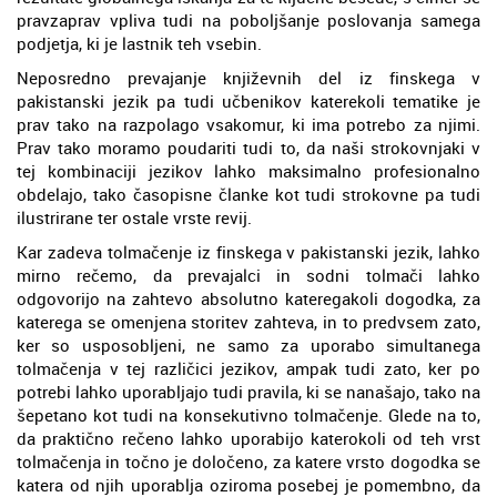
pravzaprav vpliva tudi na poboljšanje poslovanja samega
podjetja, ki je lastnik teh vsebin.
Neposredno prevajanje književnih del iz finskega v
pakistanski jezik pa tudi učbenikov katerekoli tematike je
prav tako na razpolago vsakomur, ki ima potrebo za njimi.
Prav tako moramo poudariti tudi to, da naši strokovnjaki v
tej kombinaciji jezikov lahko maksimalno profesionalno
obdelajo, tako časopisne članke kot tudi strokovne pa tudi
ilustrirane ter ostale vrste revij.
Kar zadeva tolmačenje iz finskega v pakistanski jezik, lahko
mirno rečemo, da prevajalci in sodni tolmači lahko
odgovorijo na zahtevo absolutno kateregakoli dogodka, za
katerega se omenjena storitev zahteva, in to predvsem zato,
ker so usposobljeni, ne samo za uporabo simultanega
tolmačenja v tej različici jezikov, ampak tudi zato, ker po
potrebi lahko uporabljajo tudi pravila, ki se nanašajo, tako na
šepetano kot tudi na konsekutivno tolmačenje. Glede na to,
da praktično rečeno lahko uporabijo katerokoli od teh vrst
tolmačenja in točno je določeno, za katere vrsto dogodka se
katera od njih uporablja oziroma posebej je pomembno, da