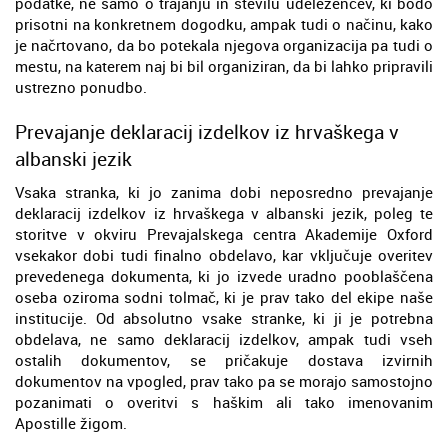
podatke, ne samo o trajanju in številu udeležencev, ki bodo
prisotni na konkretnem dogodku, ampak tudi o načinu, kako
je načrtovano, da bo potekala njegova organizacija pa tudi o
mestu, na katerem naj bi bil organiziran, da bi lahko pripravili
ustrezno ponudbo.
Prevajanje deklaracij izdelkov iz hrvaškega v
albanski jezik
Vsaka stranka, ki jo zanima dobi neposredno prevajanje
deklaracij izdelkov iz hrvaškega v albanski jezik, poleg te
storitve v okviru Prevajalskega centra Akademije Oxford
vsekakor dobi tudi finalno obdelavo, kar vključuje overitev
prevedenega dokumenta, ki jo izvede uradno pooblaščena
oseba oziroma sodni tolmač, ki je prav tako del ekipe naše
institucije. Od absolutno vsake stranke, ki ji je potrebna
obdelava, ne samo deklaracij izdelkov, ampak tudi vseh
ostalih dokumentov, se pričakuje dostava izvirnih
dokumentov na vpogled, prav tako pa se morajo samostojno
pozanimati o overitvi s haškim ali tako imenovanim
Apostille žigom.