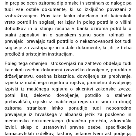
in prepise ocen oziroma diplomske in seminarske naloge pa
tudi vse ostale dokumente, ki so izključno povezani z
izobraževanjem. Prav tako lahko obdelamo tudi katerokoli
vrsto potrdil in soglasij ter izjav in poleg potrdila o višini
dohodkov in o stanju računa v banki oziroma potrdila o
stalni zaposlitvi in o samskem stanu sodni tolmači in
prevajalci prevajajo tudi potrdilo o nekaznovanosti kot tudi
soglasje za zastopanje in ostale dokumente, ki jih je treba
predložiti pristojnim institucijam.
Poleg tega omenjeni strokovnjaki na zahtevo obdelajo tudi
katerikoli osebni dokument (vozniško dovoljenje, potrdilo o
državljanstvu, osebna izkaznica, dovoljenje za prebivanje,
izpiski iz matičnega registra o rojstvu, prometno dovoljenje,
izpiski iz matičnega registra o sklenitvi zakonske zveze,
potni list, delovno dovoljenje, potrdilo o stalnem
prebivališču, izpiski iz matičnega registra o smrti in drugi)
oziroma strankam lahko ponudijo tudi neposredno
prevajanje iz hrvaškega v albanski jezik za poslovno in
medicinsko dokumentacijo (finančna poročila, zdravniški
izvidi, sklep o ustanovitvi pravne osebe, specifikacije
farmacevtskih izdelkov, fakture, ustanovitveni akt podjetja,