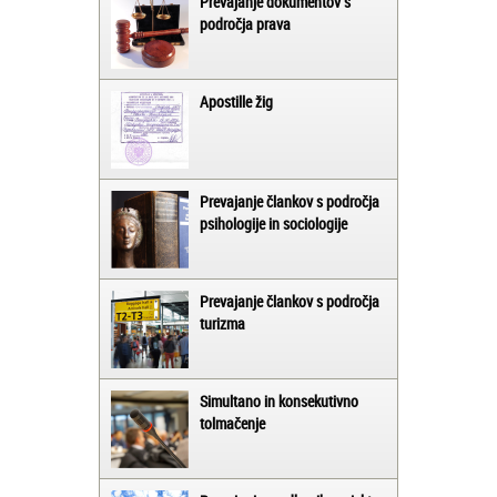
Prevajanje dokumentov s
področja prava
Apostille žig
Prevajanje člankov s področja
psihologije in sociologije
Prevajanje člankov s področja
turizma
Simultano in konsekutivno
tolmačenje