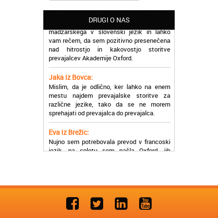
Martina iz Bleda:
Potrebovala sem prevajanje iz
DRUGI O NAS
madžarskega v slovenski jezik in lahko
vam rečem, da sem pozitivno presenečena
nad hitrostjo in kakovostjo storitve
prevajalcev Akademije Oxford.
Jaka iz Bovca:
Mislim, da je odlično, ker lahko na enem
mestu najdem prevajalske storitve za
različne jezike, tako da se ne morem
sprehajati od prevajalca do prevajalca.
Eva iz Brežic:
Nujno sem potrebovala prevod v francoski
jezik, na spletu sem našla Oxford, jih
poklicala in v roku nekaj ur sem po
elektronski pošti prejela prevod. Resnično
so izjemni!
Zoran iz Velenja:
Uslužni, hitri in ljubeznivi, za njih imam
samo pohvalne besede!