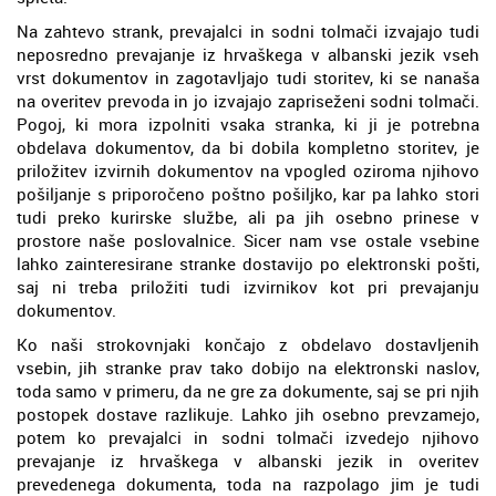
Na zahtevo strank, prevajalci in sodni tolmači izvajajo tudi
neposredno prevajanje iz hrvaškega v albanski jezik vseh
vrst dokumentov in zagotavljajo tudi storitev, ki se nanaša
na overitev prevoda in jo izvajajo zapriseženi sodni tolmači.
Pogoj, ki mora izpolniti vsaka stranka, ki ji je potrebna
obdelava dokumentov, da bi dobila kompletno storitev, je
priložitev izvirnih dokumentov na vpogled oziroma njihovo
pošiljanje s priporočeno poštno pošiljko, kar pa lahko stori
tudi preko kurirske službe, ali pa jih osebno prinese v
prostore naše poslovalnice. Sicer nam vse ostale vsebine
lahko zainteresirane stranke dostavijo po elektronski pošti,
saj ni treba priložiti tudi izvirnikov kot pri prevajanju
dokumentov.
Ko naši strokovnjaki končajo z obdelavo dostavljenih
vsebin, jih stranke prav tako dobijo na elektronski naslov,
toda samo v primeru, da ne gre za dokumente, saj se pri njih
postopek dostave razlikuje. Lahko jih osebno prevzamejo,
potem ko prevajalci in sodni tolmači izvedejo njihovo
prevajanje iz hrvaškega v albanski jezik in overitev
prevedenega dokumenta, toda na razpolago jim je tudi