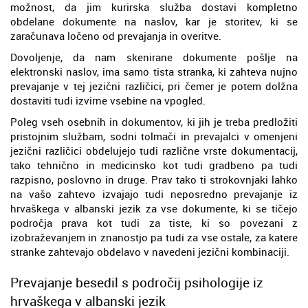
možnost, da jim kurirska služba dostavi kompletno
obdelane dokumente na naslov, kar je storitev, ki se
zaračunava ločeno od prevajanja in overitve.
Dovoljenje, da nam skenirane dokumente pošlje na
elektronski naslov, ima samo tista stranka, ki zahteva nujno
prevajanje v tej jezični različici, pri čemer je potem dolžna
dostaviti tudi izvirne vsebine na vpogled.
Poleg vseh osebnih in dokumentov, ki jih je treba predložiti
pristojnim službam, sodni tolmači in prevajalci v omenjeni
jezični različici obdelujejo tudi različne vrste dokumentacij,
tako tehnično in medicinsko kot tudi gradbeno pa tudi
razpisno, poslovno in druge. Prav tako ti strokovnjaki lahko
na vašo zahtevo izvajajo tudi neposredno prevajanje iz
hrvaškega v albanski jezik za vse dokumente, ki se tičejo
področja prava kot tudi za tiste, ki so povezani z
izobraževanjem in znanostjo pa tudi za vse ostale, za katere
stranke zahtevajo obdelavo v navedeni jezični kombinaciji.
Prevajanje besedil s področij psihologije iz
hrvaškega v albanski jezik