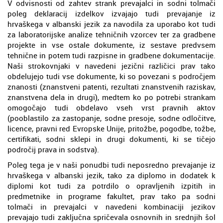
V odvisnosti od zahtev strank prevajalci in sodni tolmači
poleg deklaracij izdelkov izvajajo tudi prevajanje iz
hrvaškega v albanski jezik za navodila za uporabo kot tudi
za laboratorijske analize tehničnih vzorcev ter za gradbene
projekte in vse ostale dokumente, iz sestave predvsem
tehnične in potem tudi razpisne in gradbene dokumentacije.
Naši strokovnjaki v navedeni jezični različici prav tako
obdelujejo tudi vse dokumente, ki so povezani s področjem
znanosti (znanstveni patenti, rezultati znanstvenih raziskav,
znanstvena dela in drugi), medtem ko po potrebi strankam
omogočajo tudi obdelavo vseh vrst pravnih aktov
(pooblastilo za zastopanje, sodne presoje, sodne odločitve,
licence, pravni red Evropske Unije, pritožbe, pogodbe, tožbe,
certifikati, sodni sklepi in drugi dokumenti, ki se tičejo
področij prava in sodstva).
Poleg tega je v naši ponudbi tudi neposredno prevajanje iz
hrvaškega v albanski jezik, tako za diplomo in dodatek k
diplomi kot tudi za potrdilo o opravljenih izpitih in
predmetnike in programe fakultet, prav tako pa sodni
tolmači in prevajalci v navedeni kombinaciji jezikov
prevajajo tudi zaključna spričevala osnovnih in srednjih šol