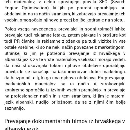
teh materialov, v celoti spoštujejo pravila SEO (Search
Engine Optimisation), ki jih po potrebi uporabljajo pri
obdelavi in na ta način strankam, ki zahtevajo prevajanje teh
vsebin, omogočajo njihovo precej boljše kotiranje na spletu.
Poleg vsega navedenega, prevajalci in sodni tolmači lahko
prevajajo tudi reklamne letake, zatem plakate in brošure kot
tudi PR članke in reklamne zloženke pa tudi vizitke in vse
ostale vsebine, ki so na neki način povezane z marketingom.
Stranke, ki jim je potrebno prevajanje iz hrvaškega v
albanski jezik za te vrste materialov, vsekakor morajo vedeti,
da naši strokovnjaki tokom njihove obdelave uporabljajo
pravila, ki se nanašajo na tako imenovan dober marketinga,
da bi izpolnili cilj, ki ga ima njihova obdelava. Pri prevajanju
marketinških materialov na ta način ti strokovnjaki
konkretno sporočilo iz izvirnih vsebin prenašajo in prevajajo
na profesionalen način in s tem strankam, ki jim je materni
jezik albanski, nudijo priložnost, da se z njimi čim bolje
seznanijo.
Prevajanje dokumentarnih filmov iz hrvaškega v
albanski jezik