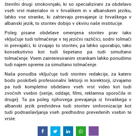
številni drugi strokovnjaki, ki so specializirani za obdelavo
vseh vrst materialov in v hrvaškem in v albanskem jeziku,
lahko vse stranke, ki zahtevajo prevajanje iz hrvaškega v
albanski jezik, to storitev dobijo v okviru naše institucije.
Poleg pisane obdelave omenjena storitev prav tako
vključuje tudi tolmačenje v tej jezični različici, sodni tolmači
in prevajalci, ki izvajajo to storitev, pa lahko uporabijo, tako
konsekutivno kot tudi šepetano pa tudi simultano
tolmačenje. Vsem zainteresiranim strankam lahko ponudimo
tudi najem opreme za simultano tolmačenje.
Naša ponudba vključuje tudi storitev redakcije, za katero
bodo poskrbeli profesionalni lektorji in korektorji, izvajamo
pa tudi kompletno obdelavo vseh vrst video kot tudi
zvočnih vsebin (serije, oddaje, filmi, reklamna sporočila in
druge). Ta pa poleg njihovega prevajanja iz hrvaškega v
albanski jezik predvideva tudi storitev sinhronizacije kot
tudi podnaslavljanja vseh predhodno prevedenih vsebin te
vrste.