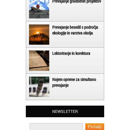
Prevajanje gradbenih projektov
Prevajanje besedil s področja
ekologije in varstva okolja
Lektoriranje in korektura
Najem opreme za simultano
prevajanje
Matjaž iz Ajdovščine:
Lahko pohvalim vse zaposlene v Akademiji
Oxford, ker so resnično profesionalni in
NEWSLETTER
prevajalske storitve opravljajo hitro in
učinkoviti.