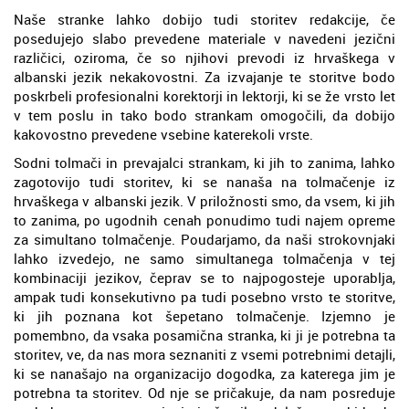
Naše stranke lahko dobijo tudi storitev redakcije, če
posedujejo slabo prevedene materiale v navedeni jezični
različici, oziroma, če so njihovi prevodi iz hrvaškega v
albanski jezik nekakovostni. Za izvajanje te storitve bodo
poskrbeli profesionalni korektorji in lektorji, ki se že vrsto let
v tem poslu in tako bodo strankam omogočili, da dobijo
kakovostno prevedene vsebine katerekoli vrste.
Sodni tolmači in prevajalci strankam, ki jih to zanima, lahko
zagotovijo tudi storitev, ki se nanaša na tolmačenje iz
hrvaškega v albanski jezik. V priložnosti smo, da vsem, ki jih
to zanima, po ugodnih cenah ponudimo tudi najem opreme
za simultano tolmačenje. Poudarjamo, da naši strokovnjaki
lahko izvedejo, ne samo simultanega tolmačenja v tej
kombinaciji jezikov, čeprav se to najpogosteje uporablja,
ampak tudi konsekutivno pa tudi posebno vrsto te storitve,
ki jih poznana kot šepetano tolmačenje. Izjemno je
pomembno, da vsaka posamična stranka, ki ji je potrebna ta
storitev, ve, da nas mora seznaniti z vsemi potrebnimi detajli,
ki se nanašajo na organizacijo dogodka, za katerega jim je
potrebna ta storitev. Od nje se pričakuje, da nam posreduje