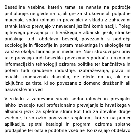
Besedilne vsebine, katerih tema se nanaša na področje
psihologije, ne glede na to, ali gre za strokovne ali poljudne
materiale, sodni tolmači in prevajalci v skladu z zahtevami
strank lahko prevajajo v navedeni jezični kombinaciji. Poleg
njihovega prevajanja iz hrvaškega v albanski jezik, stranke
pričakuje tudi obdelava besedil, povezanih s področji
sociologije in filozofije in potem marketinga in ekologije ter
varstva okolja, farmacije in medicine. Naši strokovnjaki prav
tako prevajajo tudi besedila, povezana s področji turizma in
informacijskih tehnologij oziroma politike ter bančništva in
potem tudi gradbene industrije, izobraževanja, prava in
ostalih znanstvenih disciplin, ne glede na to, ali gre
izključno za tiste, ki so povezane z domeno družbenih ali
naravoslovnih ved.
V skladu z zahtevami strank sodni tolmači in prevajalci
lahko izvedejo tudi profesionalno prevajanje iz hrvaškega v
albanski jezik za spletne strani kot tudi za številne druge
vsebine, ki so ozko povezane s spletom, kot so na primer
aplikacije, spletni katalogi in programi oziroma spletne
prodajalne ter ostale podobne vsebine. Ko izvajajo obdelavo