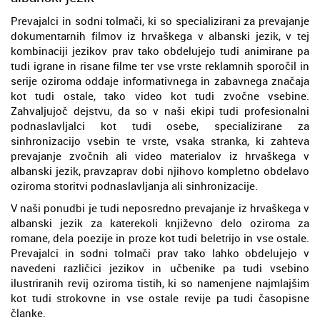
Prevajalci in sodni tolmači, ki so specializirani za prevajanje
dokumentarnih filmov iz hrvaškega v albanski jezik, v tej
kombinaciji jezikov prav tako obdelujejo tudi animirane pa
tudi igrane in risane filme ter vse vrste reklamnih sporočil in
serije oziroma oddaje informativnega in zabavnega značaja
kot tudi ostale, tako video kot tudi zvočne vsebine.
Zahvaljujoč dejstvu, da so v naši ekipi tudi profesionalni
podnaslavljalci kot tudi osebe, specializirane za
sinhronizacijo vsebin te vrste, vsaka stranka, ki zahteva
prevajanje zvočnih ali video materialov iz hrvaškega v
albanski jezik, pravzaprav dobi njihovo kompletno obdelavo
oziroma storitvi podnaslavljanja ali sinhronizacije.
V naši ponudbi je tudi neposredno prevajanje iz hrvaškega v
albanski jezik za katerekoli književno delo oziroma za
romane, dela poezije in proze kot tudi beletrijo in vse ostale.
Prevajalci in sodni tolmači prav tako lahko obdelujejo v
navedeni različici jezikov in učbenike pa tudi vsebino
ilustriranih revij oziroma tistih, ki so namenjene najmlajšim
kot tudi strokovne in vse ostale revije pa tudi časopisne
članke.