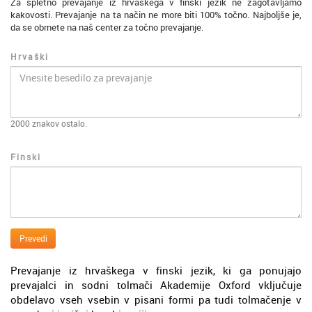
Za spletno prevajanje iz hrvaškega v finski jezik ne zagotavljamo
kakovosti. Prevajanje na ta način ne more biti 100% točno. Najboljše je,
da se obrnete na naš center za točno prevajanje.
Hrvaški
2000
znakov ostalo.
Finski
Prevedi
Prevajanje iz hrvaškega v finski jezik, ki ga ponujajo
prevajalci in sodni tolmači Akademije Oxford vključuje
obdelavo vseh vsebin v pisani formi pa tudi tolmačenje v