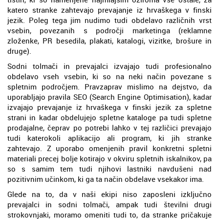
katero stranke zahtevajo prevajanje iz hrvaškega v finski
jezik. Poleg tega jim nudimo tudi obdelavo različnih vrst
vsebin, povezanih s področji marketinga (reklamne
zloženke, PR besedila, plakati, katalogi, vizitke, brošure in
druge).
Sodni tolmači in prevajalci izvajajo tudi profesionalno
obdelavo vseh vsebin, ki so na neki način povezane s
spletnim področjem. Pravzaprav mislimo na dejstvo, da
uporabljajo pravila SEO (Search Engine Optimisation), kadar
izvajajo prevajanje iz hrvaškega v finski jezik za spletne
strani in kadar obdelujejo spletne kataloge pa tudi spletne
prodajalne, čeprav po potrebi lahko v tej različici prevajajo
tudi katerokoli aplikacijo ali program, ki jih stranke
zahtevajo. Z uporabo omenjenih pravil konkretni spletni
materiali precej bolje kotirajo v okviru spletnih iskalnikov, pa
so s samim tem tudi njihovi lastniki navdušeni nad
pozitivnim učinkom, ki ga ta način obdelave vsekakor ima.
Glede na to, da v naši ekipi niso zaposleni izključno
prevajalci in sodni tolmači, ampak tudi številni drugi
strokovnjaki, moramo omeniti tudi to, da stranke pričakuje