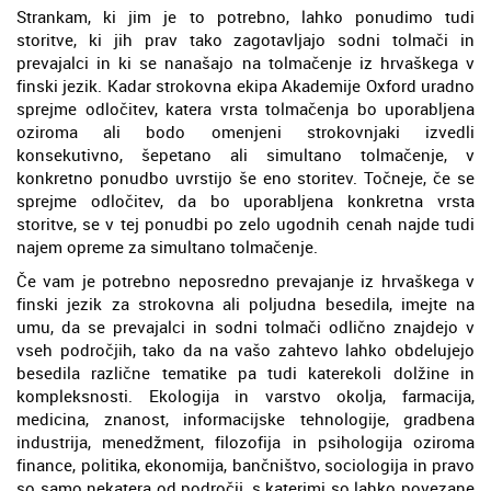
Strankam, ki jim je to potrebno, lahko ponudimo tudi
storitve, ki jih prav tako zagotavljajo sodni tolmači in
prevajalci in ki se nanašajo na tolmačenje iz hrvaškega v
finski jezik. Kadar strokovna ekipa Akademije Oxford uradno
sprejme odločitev, katera vrsta tolmačenja bo uporabljena
oziroma ali bodo omenjeni strokovnjaki izvedli
konsekutivno, šepetano ali simultano tolmačenje, v
konkretno ponudbo uvrstijo še eno storitev. Točneje, če se
sprejme odločitev, da bo uporabljena konkretna vrsta
storitve, se v tej ponudbi po zelo ugodnih cenah najde tudi
najem opreme za simultano tolmačenje.
Če vam je potrebno neposredno prevajanje iz hrvaškega v
finski jezik za strokovna ali poljudna besedila, imejte na
umu, da se prevajalci in sodni tolmači odlično znajdejo v
vseh področjih, tako da na vašo zahtevo lahko obdelujejo
besedila različne tematike pa tudi katerekoli dolžine in
kompleksnosti. Ekologija in varstvo okolja, farmacija,
medicina, znanost, informacijske tehnologije, gradbena
industrija, menedžment, filozofija in psihologija oziroma
finance, politika, ekonomija, bančništvo, sociologija in pravo
so samo nekatera od področij, s katerimi so lahko povezane