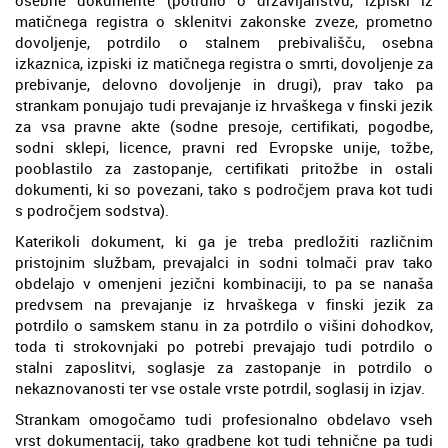
matičnega registra o sklenitvi zakonske zveze, prometno
dovoljenje, potrdilo o stalnem prebivališču, osebna
izkaznica, izpiski iz matičnega registra o smrti, dovoljenje za
prebivanje, delovno dovoljenje in drugi), prav tako pa
strankam ponujajo tudi prevajanje iz hrvaškega v finski jezik
za vsa pravne akte (sodne presoje, certifikati, pogodbe,
sodni sklepi, licence, pravni red Evropske unije, tožbe,
pooblastilo za zastopanje, certifikati pritožbe in ostali
dokumenti, ki so povezani, tako s področjem prava kot tudi
s področjem sodstva).
Katerikoli dokument, ki ga je treba predložiti različnim
pristojnim službam, prevajalci in sodni tolmači prav tako
obdelajo v omenjeni jezični kombinaciji, to pa se nanaša
predvsem na prevajanje iz hrvaškega v finski jezik za
potrdilo o samskem stanu in za potrdilo o višini dohodkov,
toda ti strokovnjaki po potrebi prevajajo tudi potrdilo o
stalni zaposlitvi, soglasje za zastopanje in potrdilo o
nekaznovanosti ter vse ostale vrste potrdil, soglasij in izjav.
Strankam omogočamo tudi profesionalno obdelavo vseh
vrst dokumentacij, tako gradbene kot tudi tehnične pa tudi