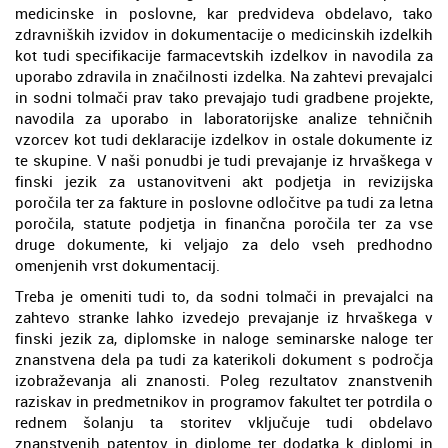
medicinske in poslovne, kar predvideva obdelavo, tako
zdravniških izvidov in dokumentacije o medicinskih izdelkih
kot tudi specifikacije farmacevtskih izdelkov in navodila za
uporabo zdravila in značilnosti izdelka. Na zahtevi prevajalci
in sodni tolmači prav tako prevajajo tudi gradbene projekte,
navodila za uporabo in laboratorijske analize tehničnih
vzorcev kot tudi deklaracije izdelkov in ostale dokumente iz
te skupine. V naši ponudbi je tudi prevajanje iz hrvaškega v
finski jezik za ustanovitveni akt podjetja in revizijska
poročila ter za fakture in poslovne odločitve pa tudi za letna
poročila, statute podjetja in finančna poročila ter za vse
druge dokumente, ki veljajo za delo vseh predhodno
omenjenih vrst dokumentacij.
Treba je omeniti tudi to, da sodni tolmači in prevajalci na
zahtevo stranke lahko izvedejo prevajanje iz hrvaškega v
finski jezik za, diplomske in naloge seminarske naloge ter
znanstvena dela pa tudi za katerikoli dokument s področja
izobraževanja ali znanosti. Poleg rezultatov znanstvenih
raziskav in predmetnikov in programov fakultet ter potrdila o
rednem šolanju ta storitev vključuje tudi obdelavo
znanstvenih patentov in diplome ter dodatka k diplomi in