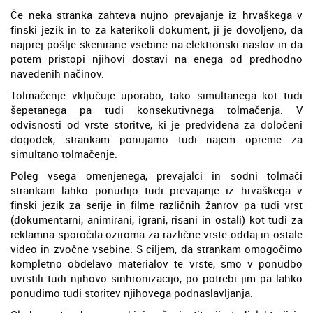
Če neka stranka zahteva nujno prevajanje iz hrvaškega v
finski jezik in to za katerikoli dokument, ji je dovoljeno, da
najprej pošlje skenirane vsebine na elektronski naslov in da
potem pristopi njihovi dostavi na enega od predhodno
navedenih načinov.
Tolmačenje vključuje uporabo, tako simultanega kot tudi
šepetanega pa tudi konsekutivnega tolmačenja. V
odvisnosti od vrste storitve, ki je predvidena za določeni
dogodek, strankam ponujamo tudi najem opreme za
simultano tolmačenje.
Poleg vsega omenjenega, prevajalci in sodni tolmači
strankam lahko ponudijo tudi prevajanje iz hrvaškega v
finski jezik za serije in filme različnih žanrov pa tudi vrst
(dokumentarni, animirani, igrani, risani in ostali) kot tudi za
reklamna sporočila oziroma za različne vrste oddaj in ostale
video in zvočne vsebine. S ciljem, da strankam omogočimo
kompletno obdelavo materialov te vrste, smo v ponudbo
uvrstili tudi njihovo sinhronizacijo, po potrebi jim pa lahko
ponudimo tudi storitev njihovega podnaslavljanja.