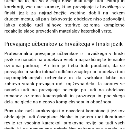
Glede na to, da so v ekipi naše institucije tudi lektorji in
korektorji, vse tiste stranke, ki so prevajanje iz hrvaškega v
finski jezik za najrazličnejše vsebine dobili na nekem
drugem mestu, ali pa s kakovostjo obdelave niso zadovoljni,
lahko dobijo tudi njihove storitve oziroma kompletno
redakcijo slabo prevedenih materialov katerekoli vrste.
Prevajanje učbenikov iz hrvaškega v finski jezik
Profesionalno prevajanje učbenikov iz hrvaškega v finski
jezik se nanaša na obdelavo vsebin najrazličnejše tematike
oziroma področij. Pri tem je treba tudi poudariti, da se
prevajalci in sodni tolmači odlično znajdejo pri obdelavi tudi
najkompleksnejših učbenikov in da vsekakor lahko na
zahtevo strank prevajajo tudi književna dela. Ta storitev se
nanaša tudi na prevajanje beletrije pa tudi na obdelavo
romanov oziroma kateregakoli in proznega in poetskega
dela, ne glede na njegovo kompleksnost in obsežnost.
Prav tako naši strokovnjaki v navedeni kombinaciji jezikov
obdelujejo tudi časopisne članke in potem tudi ilustrirane
revije ter vsebino katerekoli strokovne revije pa tudi vseh
tistih, ki so namenjene najmlajšim oziroma vse ostale, za