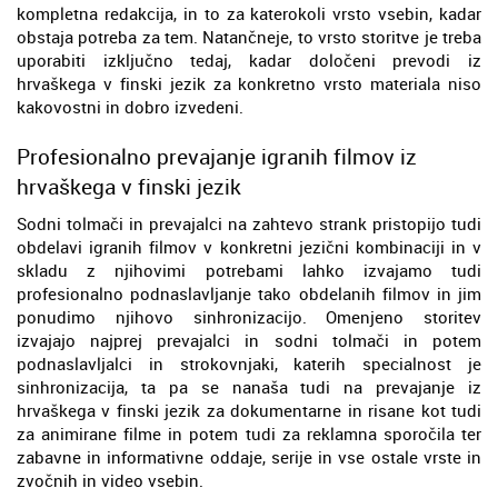
kompletna redakcija, in to za katerokoli vrsto vsebin, kadar
obstaja potreba za tem. Natančneje, to vrsto storitve je treba
uporabiti izključno tedaj, kadar določeni prevodi iz
hrvaškega v finski jezik za konkretno vrsto materiala niso
kakovostni in dobro izvedeni.
Profesionalno prevajanje igranih filmov iz
hrvaškega v finski jezik
Sodni tolmači in prevajalci na zahtevo strank pristopijo tudi
obdelavi igranih filmov v konkretni jezični kombinaciji in v
skladu z njihovimi potrebami lahko izvajamo tudi
profesionalno podnaslavljanje tako obdelanih filmov in jim
ponudimo njihovo sinhronizacijo. Omenjeno storitev
izvajajo najprej prevajalci in sodni tolmači in potem
podnaslavljalci in strokovnjaki, katerih specialnost je
sinhronizacija, ta pa se nanaša tudi na prevajanje iz
hrvaškega v finski jezik za dokumentarne in risane kot tudi
za animirane filme in potem tudi za reklamna sporočila ter
zabavne in informativne oddaje, serije in vse ostale vrste in
zvočnih in video vsebin.