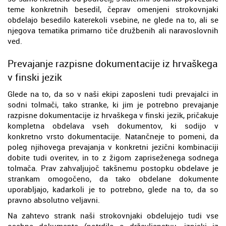
teme konkretnih besedil, čeprav omenjeni strokovnjaki
obdelajo besedilo katerekoli vsebine, ne glede na to, ali se
njegova tematika primarno tiče družbenih ali naravoslovnih
ved.
Prevajanje razpisne dokumentacije iz hrvaškega
v finski jezik
Glede na to, da so v naši ekipi zaposleni tudi prevajalci in
sodni tolmači, tako stranke, ki jim je potrebno prevajanje
razpisne dokumentacije iz hrvaškega v finski jezik, pričakuje
kompletna obdelava vseh dokumentov, ki sodijo v
konkretno vrsto dokumentacije. Natančneje to pomeni, da
poleg njihovega prevajanja v konkretni jezični kombinaciji
dobite tudi overitev, in to z žigom zapriseženega sodnega
tolmača. Prav zahvaljujoč takšnemu postopku obdelave je
strankam omogočeno, da tako obdelane dokumente
uporabljajo, kadarkoli je to potrebno, glede na to, da so
pravno absolutno veljavni.
Na zahtevo strank naši strokovnjaki obdelujejo tudi vse
osebne dokumente (potrdilo o državljanstvu, izpiski iz