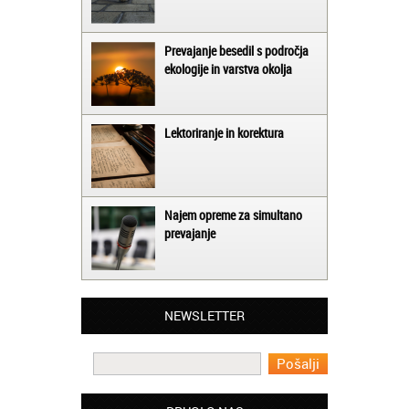
Prevajanje besedil s področja
ekologije in varstva okolja
Lektoriranje in korektura
Najem opreme za simultano
prevajanje
Matjaž iz Ajdovščine:
Lahko pohvalim vse zaposlene v Akademiji
Oxford, ker so resnično profesionalni in
NEWSLETTER
prevajalske storitve opravljajo hitro in
učinkoviti.
Martina iz Bleda:
Potrebovala sem prevajanje iz
madžarskega v slovenski jezik in lahko