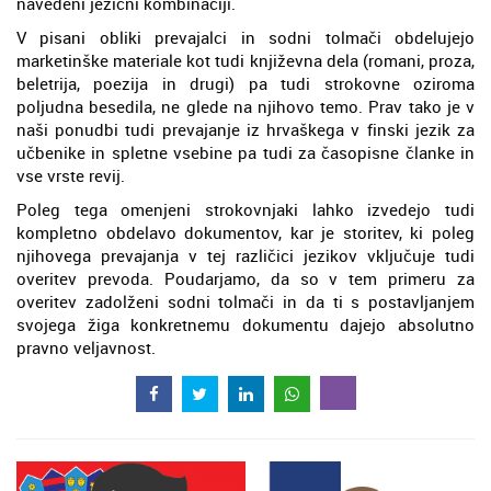
navedeni jezični kombinaciji.
V pisani obliki prevajalci in sodni tolmači obdelujejo
marketinške materiale kot tudi književna dela (romani, proza,
beletrija, poezija in drugi) pa tudi strokovne oziroma
poljudna besedila, ne glede na njihovo temo. Prav tako je v
naši ponudbi tudi prevajanje iz hrvaškega v finski jezik za
učbenike in spletne vsebine pa tudi za časopisne članke in
vse vrste revij.
Poleg tega omenjeni strokovnjaki lahko izvedejo tudi
kompletno obdelavo dokumentov, kar je storitev, ki poleg
njihovega prevajanja v tej različici jezikov vključuje tudi
overitev prevoda. Poudarjamo, da so v tem primeru za
overitev zadolženi sodni tolmači in da ti s postavljanjem
svojega žiga konkretnemu dokumentu dajejo absolutno
pravno veljavnost.