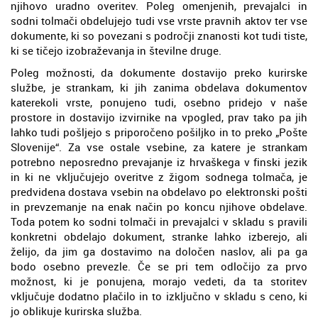
njihovo uradno overitev. Poleg omenjenih, prevajalci in
sodni tolmači obdelujejo tudi vse vrste pravnih aktov ter vse
dokumente, ki so povezani s področji znanosti kot tudi tiste,
ki se tičejo izobraževanja in številne druge.
Poleg možnosti, da dokumente dostavijo preko kurirske
službe, je strankam, ki jih zanima obdelava dokumentov
katerekoli vrste, ponujeno tudi, osebno pridejo v naše
prostore in dostavijo izvirnike na vpogled, prav tako pa jih
lahko tudi pošljejo s priporočeno pošiljko in to preko „Pošte
Slovenije“. Za vse ostale vsebine, za katere je strankam
potrebno neposredno prevajanje iz hrvaškega v finski jezik
in ki ne vključujejo overitve z žigom sodnega tolmača, je
predvidena dostava vsebin na obdelavo po elektronski pošti
in prevzemanje na enak način po koncu njihove obdelave.
Toda potem ko sodni tolmači in prevajalci v skladu s pravili
konkretni obdelajo dokument, stranke lahko izberejo, ali
želijo, da jim ga dostavimo na določen naslov, ali pa ga
bodo osebno prevezle. Če se pri tem odločijo za prvo
možnost, ki je ponujena, morajo vedeti, da ta storitev
vključuje dodatno plačilo in to izključno v skladu s ceno, ki
jo oblikuje kurirska služba.