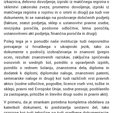
izkaznica, delovno dovoljenje, izpiski iz matičnega registra o
sklenitvi zakonske zveze, prometno dovoljenje, izpiski iz
matičnega registra o rojstvu in o smrti in drugi) pa tudi vse
dokumente, ki se nanašajo na poslovanje določenih podjetij
(fakture, statut podjetja, sklep o ustanovitvi pravne osebe,
revizijska poročila, poslovne odločitve, letna poročila,
ustanovitveni akt podjetja, finančna poročila in drugi).
Poleg tega je v ponudbi naše institucije tudi neposredno
prevajanje iz hrvaškega v ukrajinski jezik, tako za
dokumente s področij izobraževanja in znanosti (prepis
ocen, rezultati znanstvenih raziskav, zaključna spričevala
osnovnih in srednjih šol, potrdilo o opravljenih izpitih,
potrdilo o rednem šolanju, znanstvena dela, diploma in
dodatek k diplomi, diplomske naloge, znanstveni patenti,
seminarske naloge in drugi) kot tudi različnih vrst pravnih
aktov (sodne odločitve, pogodbe, licence vseh vrst, tožbe in
sklepi, pravni red Evropske Unije, sodne presoje, pooblastilo
za zastopanje, pritožbe in številni drugi sodni in pravni akti).
V primeru, da je strankam potrebna kompletna obdelava za
katerikoli dokument, ki predstavlja sestavni del, tako
razpisne kot tudi tehnične pa tudi gradbene dokumentacije,