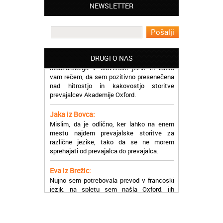
NEWSLETTER
prevajalske storitve opravljajo hitro in
učinkoviti.
Martina iz Bleda:
Potrebovala sem prevajanje iz
madžarskega v slovenski jezik in lahko
DRUGI O NAS
vam rečem, da sem pozitivno presenečena
nad hitrostjo in kakovostjo storitve
prevajalcev Akademije Oxford.
Jaka iz Bovca:
Mislim, da je odlično, ker lahko na enem
mestu najdem prevajalske storitve za
različne jezike, tako da se ne morem
sprehajati od prevajalca do prevajalca.
Eva iz Brežic:
Nujno sem potrebovala prevod v francoski
jezik, na spletu sem našla Oxford, jih
poklicala in v roku nekaj ur sem po
elektronski pošti prejela prevod. Resnično
so izjemni!
Zoran iz Velenja: