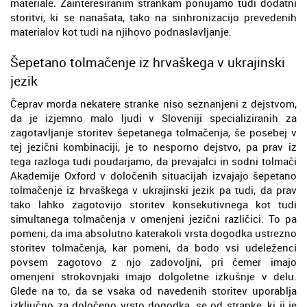
materiale. Zainteresiranim strankam ponujamo tudi dodatni
storitvi, ki se nanašata, tako na sinhronizacijo prevedenih
materialov kot tudi na njihovo podnaslavljanje.
Šepetano tolmačenje iz hrvaškega v ukrajinski
jezik
Čeprav morda nekatere stranke niso seznanjeni z dejstvom,
da je izjemno malo ljudi v Sloveniji specializiranih za
zagotavljanje storitev šepetanega tolmačenja, še posebej v
tej jezični kombinaciji, je to nesporno dejstvo, pa prav iz
tega razloga tudi poudarjamo, da prevajalci in sodni tolmači
Akademije Oxford v določenih situacijah izvajajo šepetano
tolmačenje iz hrvaškega v ukrajinski jezik pa tudi, da prav
tako lahko zagotovijo storitev konsekutivnega kot tudi
simultanega tolmačenja v omenjeni jezični različici. To pa
pomeni, da ima absolutno katerakoli vrsta dogodka ustrezno
storitev tolmačenja, kar pomeni, da bodo vsi udeleženci
povsem zagotovo z njo zadovoljni, pri čemer imajo
omenjeni strokovnjaki imajo dolgoletne izkušnje v delu.
Glede na to, da se vsaka od navedenih storitev uporablja
izključno za določeno vrsto dogodka, se od stranke, ki ji je