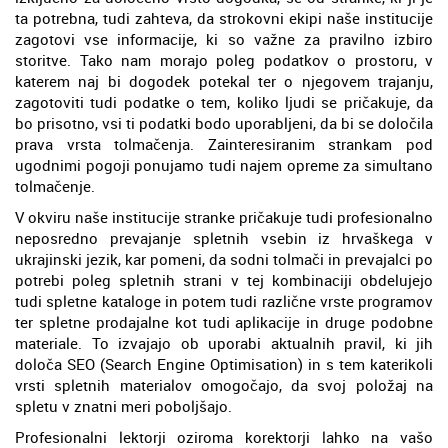
ta potrebna, tudi zahteva, da strokovni ekipi naše institucije
zagotovi vse informacije, ki so važne za pravilno izbiro
storitve. Tako nam morajo poleg podatkov o prostoru, v
katerem naj bi dogodek potekal ter o njegovem trajanju,
zagotoviti tudi podatke o tem, koliko ljudi se pričakuje, da
bo prisotno, vsi ti podatki bodo uporabljeni, da bi se določila
prava vrsta tolmačenja. Zainteresiranim strankam pod
ugodnimi pogoji ponujamo tudi najem opreme za simultano
tolmačenje.
V okviru naše institucije stranke pričakuje tudi profesionalno
neposredno prevajanje spletnih vsebin iz hrvaškega v
ukrajinski jezik, kar pomeni, da sodni tolmači in prevajalci po
potrebi poleg spletnih strani v tej kombinaciji obdelujejo
tudi spletne kataloge in potem tudi različne vrste programov
ter spletne prodajalne kot tudi aplikacije in druge podobne
materiale. To izvajajo ob uporabi aktualnih pravil, ki jih
določa SEO (Search Engine Optimisation) in s tem katerikoli
vrsti spletnih materialov omogočajo, da svoj položaj na
spletu v znatni meri poboljšajo.
Profesionalni lektorji oziroma korektorji lahko na vašo