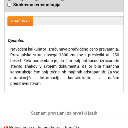
Strokovna terminologija
IZRAČUNAJ
Opomba:
Navedeni kalkulator izračunava predvideno ceno prevajanja.
Prevajalska stran obsega 1800 znakov s presledki ali 250
besed. Zelo pomembno je, da čim bolj natančno izračunate
število znakov v svojem dokumentu, da bi bila finančna
konstrukcija čim bolj točna, ob majhnih odstopanjih. Za vse
natančnejše informacije kontaktirajte z našim
predstavništvom.
Seznam prevajanj za hrvaški jezik
Prevajanje iz slovenskega v hrvaški