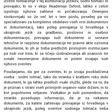
izvesti tolmačenje v tej kombinaciji jezikov, sodni tolmači in
prevajalci, ki so v ekipi Akademije Oxford, lahko v celoti
izpolnijo njihove zahteve in pričakovanja. Omenjeni
strokovnjaki so že več let v tem poslu, posebej pa so
specializirani za kompletno obdelavo vseh vrst dokumentov
in dokumentacij, tako poleg prevajanja iz hrvaškega v
ukrajinski jezik za gradbeno, poslovno in osebno
dokumentacijo, prevajajo tudi dokumente iz sestave
tehnične in razpisne dokumentacije ter pravne akte oziroma
dokumente, ki jih je treba predložiti pristojnim institucijam
pa tudi vse tiste, ki se tičejo izobraževanja ali znanosti ter
ostale neomenjene dokumente in potem izvajajo tudi
njihovo overitev.
Poudarjamo, da gre za overitev, ki jo izvaja pooblaščena
oseba - sodni tolmač, tako da stranka v kratkem roku dobi
dokument, ki ga lahko predloži vsaki službi, glede na to, da
je priznan s strani vseh pristojnih organov naše države, in to
kot popolnoma veljaven. Vsekakor je tudi pomembno, da
stranke posedujejo informacijo, da je za nekatere
dokumente, za katere zahtevajo prevajanje iz hrvaškega v
ukrajinski jezik, poleg overitve sodnega tolmača treba