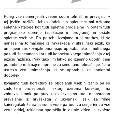
Poleg vseh omenjenih vsebin sodni tolmači in prevajalci v
tej jezični različici lahko obdelujejo spletne strani oziroma
spletne kataloge kot tudi spletne prodajalne in potem tudi
programsko opremo (aplikacije in programi) in ostale
spletne vsebine. Po potrebi izvajamo tudi storitev, ki se
nanaša na tolmačenje iz hrvaškega v ukrajinski jezik, ko
omenjeni strokovnjaki pristopajo uporabi, tako simultanega
pa tudi šepetanega kot tudi konsekutivnega tolmačenja v tej
jezični različici. Prav tako jim lahko po izjemno ugodni ceni
ponudimo tudi najem opreme za simultano tolmačenje, če to
ustreza vrsti tolmačenja, ki se uporablja za konkretni
dogodek.
Izvajamo tudi korekturo že obdelanih vsebin, zanjo pa so
zadolženi profesionalni lektorji oziroma korektorji, na
zahtevo strank pa prav tako izvajamo tudi neposredno
prevajanje iz hrvaškega v ukrajinski jezik za filme
kateregakoli žanra oziroma vrste pa tudi za serije ter za vse
vrste oddaj, reklamna sporočila in ostale video in zvočne