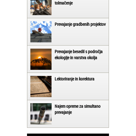
tolmačenje
Prevajanje gradbenih projektov
Prevajanje besedil s področja
ekologije in varstva okolja
Lektoriranje in korektura
Najem opreme za simultano
prevajanje
Matjaž iz Ajdovščine:
Lahko pohvalim vse zaposlene v Akademiji
Oxford, ker so resnično profesionalni in