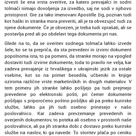
izvesti še ena vrsta overitve, za katero prevajalci in sodni
tolmači nimajo dovoljenja za izvedbo, saj ne sodi v njihovo
pristojnost. Gre za tako imenovani Apostille žig, poznan tudi
kot haški in stranka mora preveriti, ali je ta obvezujoč tudi za
njene dokumente. Če je obvezen, je treba tudi vprašati, ali se
postavlja pred ali po obdelavi tega dokumenta pri nas.
Glede na to, da se overitev sodnega tolmača lahko izvede
šele, ko se ta prepriča, da sta prevedeni in izvirni dokument
popolnoma ista, to pa pomeni, da stranke morajo na vpogled
dostaviti tudi izvirne dokumente, toda to pravilo ne velja, kar
zadeva prevajanje iz hrvaškega v ukrajinski jezik za ostale
vsebine, kot so na primer besedila, učbeniki in knjige
oziroma različne vrste marketinških in drugih materialov. V
tem primeru jih stranke lahko pošljejo pa tudi prejmejo
prevedene po elektronski pošti, pri čemer dokumente
pošiljajo s priporočeno poštno pošiljko ali pa preko kurirske
službe, lahko pa jih tudi osebno prinesejo v našo
poslovalnico. Kar zadeva prevzemanje prevedenih in
overjenih dokumentov, to poteka ali osebno v prostorih naše
poslovalnice, ali pa jih stranka dobi z dostavo preko kurirske
službe na naslov, ki ga navede. To storitev plača po ceniku