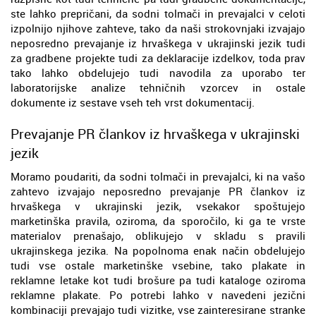
ste lahko prepričani, da sodni tolmači in prevajalci v celoti
izpolnijo njihove zahteve, tako da naši strokovnjaki izvajajo
neposredno prevajanje iz hrvaškega v ukrajinski jezik tudi
za gradbene projekte tudi za deklaracije izdelkov, toda prav
tako lahko obdelujejo tudi navodila za uporabo ter
laboratorijske analize tehničnih vzorcev in ostale
dokumente iz sestave vseh teh vrst dokumentacij.
Prevajanje PR člankov iz hrvaškega v ukrajinski
jezik
Moramo poudariti, da sodni tolmači in prevajalci, ki na vašo
zahtevo izvajajo neposredno prevajanje PR člankov iz
hrvaškega v ukrajinski jezik, vsekakor spoštujejo
marketinška pravila, oziroma, da sporočilo, ki ga te vrste
materialov prenašajo, oblikujejo v skladu s pravili
ukrajinskega jezika. Na popolnoma enak način obdelujejo
tudi vse ostale marketinške vsebine, tako plakate in
reklamne letake kot tudi brošure pa tudi kataloge oziroma
reklamne plakate. Po potrebi lahko v navedeni jezični
kombinaciji prevajajo tudi vizitke, vse zainteresirane stranke