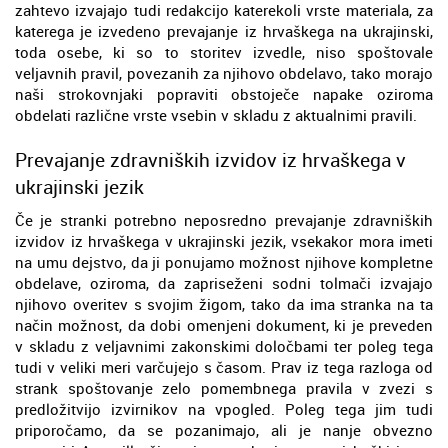
zahtevo izvajajo tudi redakcijo katerekoli vrste materiala, za
katerega je izvedeno prevajanje iz hrvaškega na ukrajinski,
toda osebe, ki so to storitev izvedle, niso spoštovale
veljavnih pravil, povezanih za njihovo obdelavo, tako morajo
naši strokovnjaki popraviti obstoječe napake oziroma
obdelati različne vrste vsebin v skladu z aktualnimi pravili.
Prevajanje zdravniških izvidov iz hrvaškega v
ukrajinski jezik
Če je stranki potrebno neposredno prevajanje zdravniških
izvidov iz hrvaškega v ukrajinski jezik, vsekakor mora imeti
na umu dejstvo, da ji ponujamo možnost njihove kompletne
obdelave, oziroma, da zapriseženi sodni tolmači izvajajo
njihovo overitev s svojim žigom, tako da ima stranka na ta
način možnost, da dobi omenjeni dokument, ki je preveden
v skladu z veljavnimi zakonskimi določbami ter poleg tega
tudi v veliki meri varčujejo s časom. Prav iz tega razloga od
strank spoštovanje zelo pomembnega pravila v zvezi s
predložitvijo izvirnikov na vpogled. Poleg tega jim tudi
priporočamo, da se pozanimajo, ali je nanje obvezno