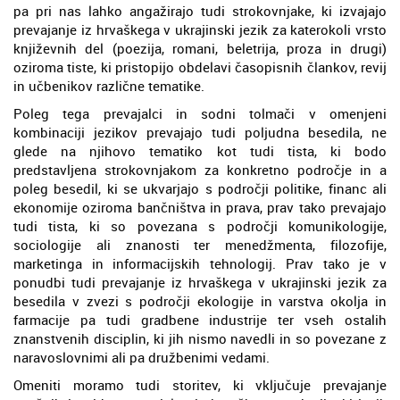
pa pri nas lahko angažirajo tudi strokovnjake, ki izvajajo
prevajanje iz hrvaškega v ukrajinski jezik za katerokoli vrsto
književnih del (poezija, romani, beletrija, proza in drugi)
oziroma tiste, ki pristopijo obdelavi časopisnih člankov, revij
in učbenikov različne tematike.
Poleg tega prevajalci in sodni tolmači v omenjeni
kombinaciji jezikov prevajajo tudi poljudna besedila, ne
glede na njihovo tematiko kot tudi tista, ki bodo
predstavljena strokovnjakom za konkretno področje in a
poleg besedil, ki se ukvarjajo s področji politike, financ ali
ekonomije oziroma bančništva in prava, prav tako prevajajo
tudi tista, ki so povezana s področji komunikologije,
sociologije ali znanosti ter menedžmenta, filozofije,
marketinga in informacijskih tehnologij. Prav tako je v
ponudbi tudi prevajanje iz hrvaškega v ukrajinski jezik za
besedila v zvezi s področji ekologije in varstva okolja in
farmacije pa tudi gradbene industrije ter vseh ostalih
znanstvenih disciplin, ki jih nismo navedli in so povezane z
naravoslovnimi ali pa družbenimi vedami.
Omeniti moramo tudi storitev, ki vključuje prevajanje