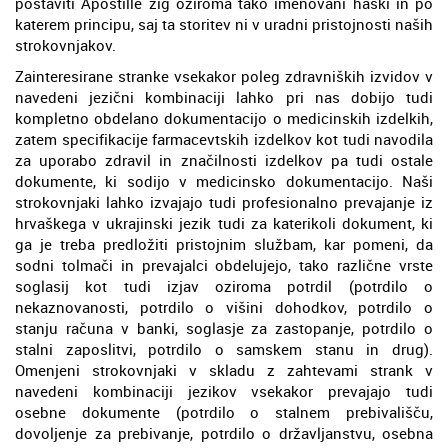
postaviti Apostille žig oziroma tako imenovani haški in po
katerem principu, saj ta storitev ni v uradni pristojnosti naših
strokovnjakov.
Zainteresirane stranke vsekakor poleg zdravniških izvidov v
navedeni jezični kombinaciji lahko pri nas dobijo tudi
kompletno obdelano dokumentacijo o medicinskih izdelkih,
zatem specifikacije farmacevtskih izdelkov kot tudi navodila
za uporabo zdravil in značilnosti izdelkov pa tudi ostale
dokumente, ki sodijo v medicinsko dokumentacijo. Naši
strokovnjaki lahko izvajajo tudi profesionalno prevajanje iz
hrvaškega v ukrajinski jezik tudi za katerikoli dokument, ki
ga je treba predložiti pristojnim službam, kar pomeni, da
sodni tolmači in prevajalci obdelujejo, tako različne vrste
soglasij kot tudi izjav oziroma potrdil (potrdilo o
nekaznovanosti, potrdilo o višini dohodkov, potrdilo o
stanju računa v banki, soglasje za zastopanje, potrdilo o
stalni zaposlitvi, potrdilo o samskem stanu in drug).
Omenjeni strokovnjaki v skladu z zahtevami strank v
navedeni kombinaciji jezikov vsekakor prevajajo tudi
osebne dokumente (potrdilo o stalnem prebivališču,
dovoljenje za prebivanje, potrdilo o državljanstvu, osebna