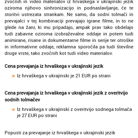
zvočnih in video materialov iz hrvaškega v ukrajinski jezik
oziroma njihovo sinhronizacijo in podnaslavljanje, če te
storitvi ustrezata strankam. Ne samo, da sodni tolmači in
prevajalci v tej kombinaciji prevajajo igrane filme, in to ne
glede na žanr, ki mu pripadajo, ampak prav tako obdelajo
tudi zabavne oziroma izobraževalne oddaje in potem tudi
animirane, risane in dokumentarne filme in serije ter otroške
in informativne oddaje, reklamna sporočila pa tudi številne
druge vrste, tako zvočnih kot tudi video materialov.
Cena prevajanja iz hrvaškega v ukrajinski jezik
Iz hrvaškega v ukrajinski je 21 EUR po strani
Cena prevajanja iz hrvaškega v ukrajinski jezik z overitvijo
sodnih tolmačev
Iz hrvaškega v ukrajinski z overitvijo sodnega tolmača
je 27 EUR po strani
Popusti za prevajanje iz hrvaškega v ukrajinski jezik