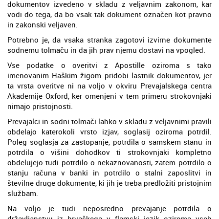
dokumentov izvedeno v skladu z veljavnim zakonom, kar
vodi do tega, da bo vsak tak dokument označen kot pravno
in zakonski veljaven.
Potrebno je, da vsaka stranka zagotovi izvirne dokumente
sodnemu tolmaču in da jih prav njemu dostavi na vpogled.
Vse podatke o overitvi z Apostille oziroma s tako
imenovanim Haškim žigom pridobi lastnik dokumentov, jer
ta vrsta overitve ni na voljo v okviru Prevajalskega centra
Akademije Oxford, ker omenjeni v tem primeru strokovnjaki
nimajo pristojnosti.
Prevajalci in sodni tolmači lahko v skladu z veljavnimi pravili
obdelajo katerokoli vrsto izjav, soglasij oziroma potrdil.
Poleg soglasja za zastopanje, potrdila o samskem stanu in
potrdila o višini dohodkov ti strokovnjaki kompletno
obdelujejo tudi potrdilo o nekaznovanosti, zatem potrdilo o
stanju računa v banki in potrdilo o stalni zaposlitvi in
številne druge dokumente, ki jih je treba predložiti pristojnim
službam.
Na voljo je tudi neposredno prevajanje potrdila o
državljanstvu iz hrvaškega v flamski jezik oziroma vseh