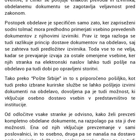
obdelanemu dokumentu se zagotavlja veljavnost pred
zakonom.
Postopek obdelave je specifičen samo zato, ker zapriseženi
sodni tolmač mora predhodno primerjati vsebino prevedenih
dokumentov z njihovimi izvirniki. Prav iz tega razloga se
tudi razlikuje princip dostave dokumentov na obdelavo, saj
se zahteva tudi predložitev izvirnika. Toda vse to ne velja,
kadar se prevajanje izvaja za ostale omenjene vsebine, ker
njih stranka na elektronski naslov lahko tudi pošlje na
obdelavo pa tudi dobi po opravljeni storitvi.
Tako preko “Pošte Srbije” in to s priporočeno pošiljko, kot
tudi preko izbrane kurirske službe se lahko pošljejo izvirni
dokumenti na obdelavo, dovoljena pa je tudi možnost, ki
vključuje osebno dostavo vsebin v predstavništvo te
institucije.
Od odločitve vsake stranke je odvisno, kako želi prevzeti
kompletno obdelane dokumente, na razpolago pa sta ji dve
možnosti. Ena od njih vključuje prevzemanje v sami
poslovalnici, in to osebno, druga pa se nanaša na dostavo