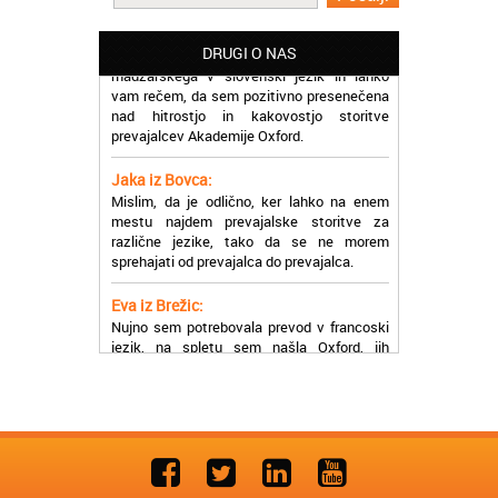
Martina iz Bleda:
Potrebovala sem prevajanje iz
madžarskega v slovenski jezik in lahko
DRUGI O NAS
vam rečem, da sem pozitivno presenečena
nad hitrostjo in kakovostjo storitve
prevajalcev Akademije Oxford.
Jaka iz Bovca:
Mislim, da je odlično, ker lahko na enem
mestu najdem prevajalske storitve za
različne jezike, tako da se ne morem
sprehajati od prevajalca do prevajalca.
Eva iz Brežic:
Nujno sem potrebovala prevod v francoski
jezik, na spletu sem našla Oxford, jih
poklicala in v roku nekaj ur sem po
elektronski pošti prejela prevod. Resnično
so izjemni!
Zoran iz Velenja:
Uslužni, hitri in ljubeznivi, za njih imam
samo pohvalne besede!