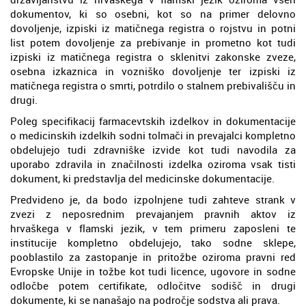
dokumentov, ki so osebni, kot so na primer delovno
dovoljenje, izpiski iz matičnega registra o rojstvu in potni
list potem dovoljenje za prebivanje in prometno kot tudi
izpiski iz matičnega registra o sklenitvi zakonske zveze,
osebna izkaznica in vozniško dovoljenje ter izpiski iz
matičnega registra o smrti, potrdilo o stalnem prebivališču in
drugi.
Poleg specifikacij farmacevtskih izdelkov in dokumentacije
o medicinskih izdelkih sodni tolmači in prevajalci kompletno
obdelujejo tudi zdravniške izvide kot tudi navodila za
uporabo zdravila in značilnosti izdelka oziroma vsak tisti
dokument, ki predstavlja del medicinske dokumentacije.
Predvideno je, da bodo izpolnjene tudi zahteve strank v
zvezi z neposrednim prevajanjem pravnih aktov iz
hrvaškega v flamski jezik, v tem primeru zaposleni te
institucije kompletno obdelujejo, tako sodne sklepe,
pooblastilo za zastopanje in pritožbe oziroma pravni red
Evropske Unije in tožbe kot tudi licence, ugovore in sodne
odločbe potem certifikate, odločitve sodišč in drugi
dokumente, ki se nanašajo na področje sodstva ali prava.