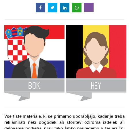
Vse tiste materiale, ki se primarno uporabljajo, kadar je treba
reklamirati neki dogodek ali storitev oziroma izdelek ali
delovanje podjetja, prav tako lahko prevedemo v tej jezični