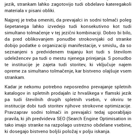
jezik, strankam lahko zagotovijo tudi obdelavo kateregakoli
materiala v pisani obliki.
Najprej je treba omeniti, da prevajalci in sodni tolmači poleg
šepetanega lahko izvedejo tudi konsekutivno kot tudi
simultano tolmačenje v tej jezični kombinaciji. Dobro bi bilo,
da pred oblikovanjem ponudbe strokovnjaki od stranke
dobijo podatke o organizaciji manifestacije, v smislu,, da so
seznanjeni s predvidenem trajanju kot tudi s številom
udeležencev pa tudi o mestu njenega prirejanja. S ponudbo
te institucije je zajeta tudi storitev, ki vključuje najem
opreme za simultano tolmačenje, kar bistveno olajšuje vsem
strankam.
Kadar je nekomu potrebno neposredno prevajanje spletnih
katalogov in spletnih prodajaln iz hrvaškega v flamski jezik
pa tudi številnih drugih spletnih vsebin, v okviru te
institucije dobi tudi storitev njihove strokovne optimizacije.
Pravzaprav sodni tolmači in prevajalci tedaj uporabljajo
pravila, ki jih predvideva SEO (Search Engine Optimisation in
tako imajo stranke na razpolago ustrezno obdelane vsebine,
ki dosegajo bistveno boljši položaj v polju iskanja.