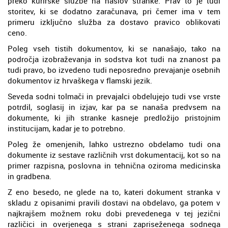
preko kurirske službe na naslov stranke. Prav to je tudi
storitev, ki se dodatno zaračunava, pri čemer ima v tem
primeru izključno služba za dostavo pravico oblikovati
ceno.
Poleg vseh tistih dokumentov, ki se nanašajo, tako na
področja izobraževanja in sodstva kot tudi na znanost pa
tudi pravo, bo izvedeno tudi neposredno prevajanje osebnih
dokumentov iz hrvaškega v flamski jezik.
Seveda sodni tolmači in prevajalci obdelujejo tudi vse vrste
potrdil, soglasij in izjav, kar pa se nanaša predvsem na
dokumente, ki jih stranke kasneje predložijo pristojnim
institucijam, kadar je to potrebno.
Poleg že omenjenih, lahko ustrezno obdelamo tudi ona
dokumente iz sestave različnih vrst dokumentacij, kot so na
primer razpisna, poslovna in tehnična oziroma medicinska
in gradbena.
Z eno besedo, ne glede na to, kateri dokument stranka v
skladu z opisanimi pravili dostavi na obdelavo, ga potem v
najkrajšem možnem roku dobi prevedenega v tej jezični
različici in overjenega s strani zapriseženega sodnega