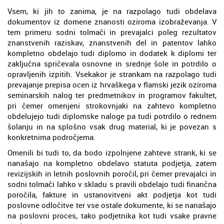
Vsem, ki jih to zanima, je na razpolago tudi obdelava
dokumentov iz domene znanosti oziroma izobraževanja. V
tem primeru sodni tolmači in prevajalci poleg rezultatov
znanstvenih raziskav, znanstvenih del in patentov lahko
kompletno obdelajo tudi diplomo in dodatek k diplomi ter
zaključna spričevala osnovne in srednje šole in potrdilo o
opravljenih izpitih. Vsekakor je strankam na razpolago tudi
prevajanje prepisa ocen iz hrvaškega v flamski jezik oziroma
seminarskih nalog ter predmetnikov in programov fakultet,
pri čemer omenjeni strokovnjaki na zahtevo kompletno
obdelujejo tudi diplomske naloge pa tudi potrdilo o rednem
šolanju in na splošno vsak drug material, ki je povezan s
konkretnima področjema.
Omenili bi tudi to, da bodo izpolnjene zahteve strank, ki se
nanašajo na kompletno obdelavo statuta podjetja, zatem
revizijskih in letnih poslovnih poročil, pri čemer prevajalci in
sodni tolmači lahko v skladu s pravili obdelajo tudi finančna
poročila, fakture in ustanovitveni akt podjetja kot tudi
poslovne odločitve ter vse ostale dokumente, ki se nanašajo
na poslovni proces, tako podjetnika kot tudi vsake pravne