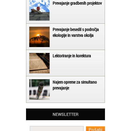
Prevajanje gradbenih projektov
Prevajanje besedil s področja
ekologije in varstva okolja
Lektoriranje in korektura
Najem opreme za simultano
prevajanje
Matjaž iz Ajdovščine:
Lahko pohvalim vse zaposlene v Akademiji
Oxford, ker so resnično profesionalni in
NEWSLETTER
prevajalske storitve opravljajo hitro in
učinkoviti.