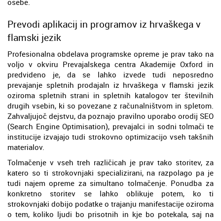
osebe.
Prevodi aplikacij in programov iz hrvaškega v
flamski jezik
Profesionalna obdelava programske opreme je prav tako na
voljo v okviru Prevajalskega centra Akademije Oxford in
predvideno je, da se lahko izvede tudi neposredno
prevajanje spletnih prodajaln iz hrvaškega v flamski jezik
oziroma spletnih strani in spletnih katalogov ter številnih
drugih vsebin, ki so povezane z računalništvom in spletom.
Zahvaljujoč dejstvu, da poznajo pravilno uporabo orodij SEO
(Search Engine Optimisation), prevajalci in sodni tolmači te
institucije izvajajo tudi strokovno optimizacijo vseh takšnih
materialov.
Tolmačenje v vseh treh različicah je prav tako storitev, za
katero so ti strokovnjaki specializirani, na razpolago pa je
tudi najem opreme za simultano tolmačenje. Ponudba za
konkretno storitev se lahko oblikuje potem, ko ti
strokovnjaki dobijo podatke o trajanju manifestacije oziroma
o tem, koliko ljudi bo prisotnih in kje bo potekala, saj na