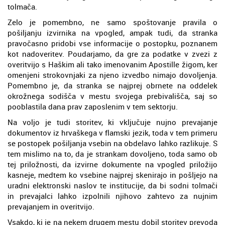
tolmača.
Zelo je pomembno, ne samo spoštovanje pravila o
pošiljanju izvirnika na vpogled, ampak tudi, da stranka
pravočasno pridobi vse informacije o postopku, poznanem
kot nadoveritev. Poudarjamo, da gre za podatke v zvezi z
overitvijo s Haškim ali tako imenovanim Apostille žigom, ker
omenjeni strokovnjaki za njeno izvedbo nimajo dovoljenja.
Pomembno je, da stranka se najprej obrnete na oddelek
okrožnega sodišča v mestu svojega prebivališča, saj so
pooblastila dana prav zaposlenim v tem sektorju.
Na voljo je tudi storitev, ki vključuje nujno prevajanje
dokumentov iz hrvaškega v flamski jezik, toda v tem primeru
se postopek pošiljanja vsebin na obdelavo lahko razlikuje. S
tem mislimo na to, da je strankam dovoljeno, toda samo ob
tej priložnosti, da izvirne dokumente na vpogled priložijo
kasneje, medtem ko vsebine najprej skenirajo in pošljejo na
uradni elektronski naslov te institucije, da bi sodni tolmači
in prevajalci lahko izpolnili njihovo zahtevo za nujnim
prevajanjem in overitvijo.
Vsakdo, ki je na nekem drugem mestu dobil storitev prevoda