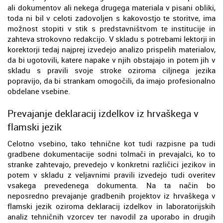
ali dokumentov ali nekega drugega materiala v pisani obliki,
toda ni bil v celoti zadovoljen s kakovostjo te storitve, ima
možnost stopiti v stik s predstavništvom te institucije in
zahteva strokovno redakcijo. V skladu s potrebami lektorji in
korektorji tedaj najprej izvedejo analizo prispelih materialov,
da bi ugotovili, katere napake v njih obstajajo in potem jih v
skladu s pravili svoje stroke oziroma ciljnega jezika
popravijo, da bi strankam omogočili, da imajo profesionalno
obdelane vsebine.
Prevajanje deklaracij izdelkov iz hrvaškega v
flamski jezik
Celotno vsebino, tako tehnične kot tudi razpisne pa tudi
gradbene dokumentacije sodni tolmači in prevajalci, ko to
stranke zahtevajo, prevedejo v konkretni različici jezikov in
potem v skladu z veljavnimi pravili izvedejo tudi overitev
vsakega prevedenega dokumenta. Na ta način bo
neposredno prevajanje gradbenih projektov iz hrvaškega v
flamski jezik oziroma deklaracij izdelkov in laboratorijskih
analiz tehničnih vzorcev ter navodil za uporabo in drugih