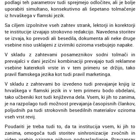
podlagi teh parametrov tudi sprejmejo odločitev, ali je bolje
uporabiti simultano, konsekutivno ali šepetano tolmačenje
iz hrvaškega v flamski jezik.
Sa ciljem izpolnitve vseh zahtev strank, lektorji in korektorji
te institucije izvajajo strokovno redakcijo. Navedena storitev
se izvaja, ko prevodi ali besedila, dokumenta ali neke druge
vsebine niso usklajeni z izvirniki oziroma vsebujejo napake.
V skladu z zahtevami posameznikov sodni tolmači in
prevajalci v dani jezični kombinaciji prevajajo tudi reklamne
vsebine katerekoli vrste in v tem primeru se držijo, tako
pravil flamskega jezika kot tudi pravil marketinga.
V skladu z zahtevami bo izvedeno tudi prevajanje knjig iz
hrvaškega v flamski jezik in v tem primeru bodo obdelani,
tako učbeniki kot tudi književna dela. Vsem, ki jih to zanima,
je na razpolago tudi možnost prevajanja časopisnih člankov,
poljudnih pa tudi strokovnih besedilnih materialov oziroma
vseh vrst revij.
Poudariti je treba tudi to, da ta institucija vsem, ki jih to
zanima, omogoča tudi storitev sinhronizacije zvočnih in
video vsebin oziroma njihovo podnaslavljanje. Pravzaprav