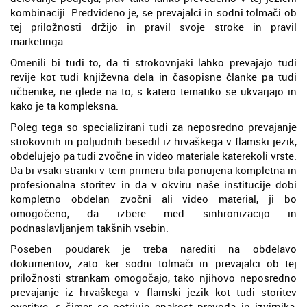
kombinaciji. Predvideno je, se prevajalci in sodni tolmači ob
tej priložnosti držijo in pravil svoje stroke in pravil
marketinga.
Omenili bi tudi to, da ti strokovnjaki lahko prevajajo tudi
revije kot tudi književna dela in časopisne članke pa tudi
učbenike, ne glede na to, s katero tematiko se ukvarjajo in
kako je ta kompleksna.
Poleg tega so specializirani tudi za neposredno prevajanje
strokovnih in poljudnih besedil iz hrvaškega v flamski jezik,
obdelujejo pa tudi zvočne in video materiale katerekoli vrste.
Da bi vsaki stranki v tem primeru bila ponujena kompletna in
profesionalna storitev in da v okviru naše institucije dobi
kompletno obdelan zvočni ali video material, ji bo
omogočeno, da izbere med sinhronizacijo in
podnaslavljanjem takšnih vsebin.
Poseben poudarek je treba narediti na obdelavo
dokumentov, zato ker sodni tolmači in prevajalci ob tej
priložnosti strankam omogočajo, tako njihovo neposredno
prevajanje iz hrvaškega v flamski jezik kot tudi storitev
overitve, s čimer se potrjuje enakost prevoda in izvirnika,