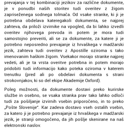
prevajanja v tej kombinaciji jezikov za različne dokumente,
je v ponudbi naših storitev tudi overitev z žigom
zapriseženega sodnega tolmača. Od vsake stranke, ki ji je
potrebna obdelava kateregakoli dokumenta, se najprej
zahteva, da priloži izvirnike na vpogled, da bi lahko izvedli
overitev njihovega prevoda in potem je mora tudi
samostojno preveriti, ali se za dokumente, za katere ji je
potrebno neposredno prevajanje iz hrvaškega v madžarski
jezik, zahteva tudi overitev z Apostille oziroma s tako
imenovanim haškim žigom. Vsekakor morajo stranke najprej
vedeti, ali je ta vrsta overitve potrebna in potem morajo
pridobiti tudi informacijo kako poteka oziroma v katerem
trenutku (pred ali po obdelavi dokumenta s strani
strokovnjakov, ki so del ekipe Akademije Oxford).
Poleg možnosti, da dokumente dostavi preko kurirske
službe in osebno, se vsaka stranka prav tako lahko odloči
tudi za pošiljanje izvirnih vsebin priporočeno, in to preko
„Pošte Slovenije“. Kar zadeva dostavo vseh ostalih vsebin,
za katero ji je potrebno prevajanje iz hrvaškega v madžarski
jezik, je stranji omogočeno, da jih pošlje skenirane na naš
elektronski naslov.