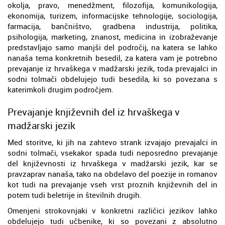
okolja, pravo, menedžment, filozofija, komunikologija,
ekonomija, turizem, informacijske tehnologije, sociologija,
farmacija, bančništvo, gradbena industrija, politika,
psihologija, marketing, znanost, medicina in izobraževanje
predstavljajo samo manjši del področij, na katera se lahko
nanaša tema konkretnih besedil, za katera vam je potrebno
prevajanje iz hrvaškega v madžarski jezik, toda prevajalci in
sodni tolmači obdelujejo tudi besedila, ki so povezana s
katerimkoli drugim področjem.
Prevajanje književnih del iz hrvaškega v
madžarski jezik
Med storitve, ki jih na zahtevo strank izvajajo prevajalci in
sodni tolmači, vsekakor spada tudi neposredno prevajanje
del književnosti iz hrvaškega v madžarski jezik, kar se
pravzaprav nanaša, tako na obdelavo del poezije in romanov
kot tudi na prevajanje vseh vrst proznih književnih del in
potem tudi beletrije in številnih drugih.
Omenjeni strokovnjaki v konkretni različici jezikov lahko
obdelujejo tudi učbenike, ki so povezani z absolutno