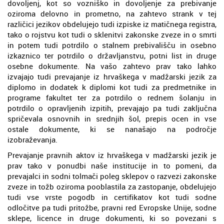
dovoljenj, kot so vozniško in dovoljenje za prebivanje
oziroma delovno in prometno, na zahtevo strank v tej
različici jezikov obdelujejo tudi izpiske iz matičnega registra,
tako o rojstvu kot tudi o sklenitvi zakonske zveze in o smrti
in potem tudi potrdilo o stalnem prebivališču in osebno
izkaznico ter potrdilo o državljanstvu, potni list in druge
osebne dokumente. Na vašo zahtevo prav tako lahko
izvajajo tudi prevajanje iz hrvaškega v madžarski jezik za
diplomo in dodatek k diplomi kot tudi za predmetnike in
programe fakultet ter za potrdilo o rednem šolanju in
potrdilo o opravljenih izpitih, prevajajo pa tudi zaključna
spričevala osnovnih in srednjih šol, prepis ocen in vse
ostale dokumente, ki se nanašajo na področje
izobraževanja.
Prevajanje pravnih aktov iz hrvaškega v madžarski jezik je
prav tako v ponudbi naše institucije in to pomeni, da
prevajalci in sodni tolmači poleg sklepov o razvezi zakonske
zveze in tožb oziroma pooblastila za zastopanje, obdelujejo
tudi vse vrste pogodb in certifikatov kot tudi sodne
odločitve pa tudi pritožbe, pravni red Evropske Unije, sodne
sklepe, licence in druge dokumenti, ki so povezani s