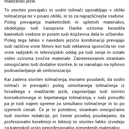
madžarski jezik.
To storitev prevajalci in sodni tolmači uporabljajo v obliki
tolmačenja ter v pisani obliki, in to za najrazličnejše vsebine.
Poleg prevajanja marketinških in spletnih materialov,
obdelujejo tudi časopisne članke oziroma besedila
katerekoli vsebine in potem tudi književna dela in učbenike.
Poleg tega lahko v navedeni jezični kombinaciji prevajajo
tudi različne vrste filmov kot tudi reklamna sporočila ter vse
vrste radijskih in televizijskih oddaj pa tudi serije in ostale
video oziroma zvočne materiale. Zainteresiranim strankam
omogočamo tudi dodatne storitve, ki se nanašajo na njihovo
podnaslavljanje ali sinhronizacijo.
Kar zadeva storitev tolmačenja, moramo poudariti, da sodni
tolmači in prevajalci poleg simultanega tolmačenja iz
hrvaškega v madžarski jezik, zagotavljajo tudi storitvi
konsekutivnega in šepetanega tolmačenja, v naši ponudbi
pa je tudi najem opreme za simultano tolmačenje in to po
izjemnih cenah. Če je to potrebno, strankam omogočamo
tudi storitev redakcije, pri čemer posebej poudarjamo, da
profesionalni korektorji in lektorji to storitev lahko izvedejo
za katerokoli vrsto neprofesionalno prevedenih materialov.