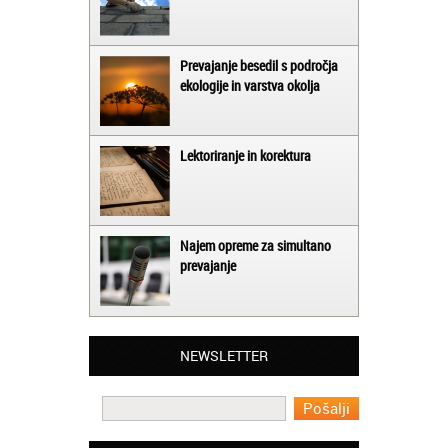
Prevajanje besedil s področja
ekologije in varstva okolja
Lektoriranje in korektura
Najem opreme za simultano
prevajanje
Matjaž iz Ajdovščine:
Lahko pohvalim vse zaposlene v Akademiji
Oxford, ker so resnično profesionalni in
NEWSLETTER
prevajalske storitve opravljajo hitro in
učinkoviti.
Martina iz Bleda:
Potrebovala sem prevajanje iz