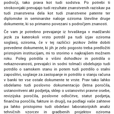
področji, tako prava kot tudi sodstva. Po potrebi ti
strokovnjaki prevajajo tudi rezultate znanstvenih raziskav pa
tudi znanstvena dela kot tudi znanstvene patente ter
diplomske in seminarske naloge oziroma številne druge
dokumente, ki so primarno povezani s področjem znanosti.
Če vam je potrebno prevajanje iz hrvaškega v madžarski
jezik za katerokoli vrsto potrdil pa tudi izjav oziroma
soglasij, oziroma, če v tej različici jezikov želite dobiti
prevedene dokumente, ki jih je zelo pogosto treba predložiti
pristojnim institucijam, mi to storimo v najkrajšem možnem
roku. Poleg potrdila o višini dohodkov in potrdila o
nekaznovanosti, prevajalci in sodni tolmači obdelujejo tudi
potrdilo o samskem stanu in potem tudi potrdilo o stalni
zaposlitvi, soglasje za zastopanje in potrdilo o stanju računa
v banki ter vse ostale dokumente te vrste. Prav tako lahko
obdelamo tudi poslovno dokumentacijo (letna poročila,
ustanovitveni akt podjetja, sklep o ustanovitvi pravne osebe,
revizijska poročila, poslovne odločitve, statut podjetja,
finančna poročila, fakture in drugi), na podlagi vaše zahteve
pa lahko pristopimo tudi obdelavi laboratorijskih analiz
tehničnih vzorcev in gradbenih projektov oziroma