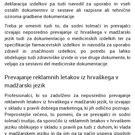
deklaracija izdelkov pa tudi navodil za uporabo in vseh
ostalih dokumentov iz sestave ali razpisne ali tehnične
oziroma gradbene dokumentacije.
Treba je omeniti tudi to, da sodni tolmači in prevajalci
izvajajo neposredno prevajanje iz hrvaškega v madžarski
jezik tudi za dokumentacijo o medicinskih izdelkih ter za
specifikacije farmacevtskih izdelkov in navodila za uporabo
zdravil in značilnosti izdelkov, po potrebi pa lahko
obdelujejo tudi zdravniške izvide in vse druge dokumente, ki
veljajo za sestavni del medicinske dokumentacije.
Prevajanje reklamnih letakov iz hrvaškega v
madžarski jezik
Profesionalci, ki so zadolženi za neposredno prevajanje
reklamnih letakov iz hrvaškega v madžarski jezik, to izvajajo
v skladu s pravili dobrega marketinga, ki jih odlično poznajo.
Preprostejše rečeno, to pomeni, da se prevajalci in sodni
tolmači trudijo, da sporočilo iz reklamnih letakov v hrvaškem
jeziku oblikujejo v skladu s pravili pa tudi z duhom, ki vlada
v madžarskem jeziku in da jim na ta način uspeva izpolniti