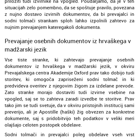
priložiti tudi izvirnike na vpogled. Poudarjamo, da je v teh
situacijah zelo pomembno, da se spoštuje pravilo, povezana
z nujno dostavo izvirnih dokumentov, da bi prevajalci in
sodni tolmači strankam sploh lahko izpolnili zahtevo za
nujnim prevajanjem kateregakoli dokumenta.
Prevajanje osebnih dokumentov iz hrvaškega v
madžarski jezik
Vse tiste stranke, ki zahtevajo prevajanje osebnih
dokumentov iz hrvaškega v madžarski jezik, v okviru
Prevajalskega centra Akademije Oxford prav tako dobijo tudi
storitev, ki omogoča zapriseženi sodni tolmač in ki
predvideva overitev z njegovim žigom za izdelane prevode.
Zato stranke morajo dostaviti tudi izvirne vsebine na
vpogled, saj se to zahteva zaradi izvedbe te storitve. Prav
tako jim se tudi svetuje, da v okviru pristojnih institucij sami
preverijo, ali je Apostille (haški) žig obvezen za konkretne
dokumente, saj s pridobitvijo teh podatkov v veliki meri
olajšajo celoten postopek obdelave.
Sodni tolmači in prevajalci poleg obdelave vseh vrst