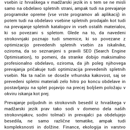
vsebin iz hrvaškega v madžarski jezik in s tem se ne misli
samo na obdelavo spletnih strani, ampak tudi na prevajanje
programske opreme (vse vrste programov ali aplikacij) in
potem tudi na obdelavo vsebine spletnih prodajaln kot tudi
na prevajanje spletnih katalogov in vseh ostalih materialov,
ki so povezani s spletom. Glede na to, da navedeni
strokovnjaki poznajo tudi smernice, ki so povezane z
optimizacijo prevedenih spletnih vsebin za iskalnike,
oziroma, da so seznanjeni s pravili SEO (Search Engine
Optimisation), to pomeni, da stranke dobijo maksimalno
profesionalno obdelavo, oziroma, da jih poleg njihovega
prevajanja pričakuje tudi optimizacija prevedenih spletnih
vsebin. Na ta način se doseže vrhunska kakovost, saj se
prevedeni spletni materiali zelo hitro po koncu obdelave in
postavljanju na splet pojavijo na precej boljšem položaju v
okviru iskanja kot prej.
Prevajanje poljudnih in strokovnih besedil iz hrvaškega v
madžarski jezik prav tako sodi v domeno dela naših
strokovnjakov, sodni tolmači in prevajalci pa obdelujejo
besedila, ne samo različne tematike, ampak tudi
kompleksnosti in dolžine. Finance, ekologija in varstvo