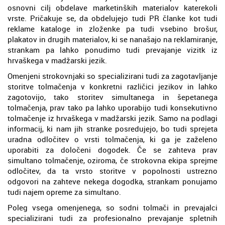
osnovni cilj obdelave marketinških materialov katerekoli
vrste. Pričakuje se, da obdelujejo tudi PR članke kot tudi
reklame kataloge in zloženke pa tudi vsebino brošur,
plakatov in drugih materialov, ki se nanašajo na reklamiranje,
strankam pa lahko ponudimo tudi prevajanje vizitk iz
hrvaškega v madžarski jezik.
Omenjeni strokovnjaki so specializirani tudi za zagotavljanje
storitve tolmačenja v konkretni različici jezikov in lahko
zagotovijo, tako storitev simultanega in šepetanega
tolmačenja, prav tako pa lahko uporabijo tudi konsekutivno
tolmačenje iz hrvaškega v madžarski jezik. Samo na podlagi
informacij, ki nam jih stranke posredujejo, bo tudi sprejeta
uradna odločitev o vrsti tolmačenja, ki ga je zaželeno
uporabiti za določeni dogodek. Če se zahteva prav
simultano tolmačenje, oziroma, če strokovna ekipa sprejme
odločitev, da ta vrsto storitve v popolnosti ustrezno
odgovori na zahteve nekega dogodka, strankam ponujamo
tudi najem opreme za simultano.
Poleg vsega omenjenega, so sodni tolmači in prevajalci
specializirani tudi za profesionalno prevajanje spletnih