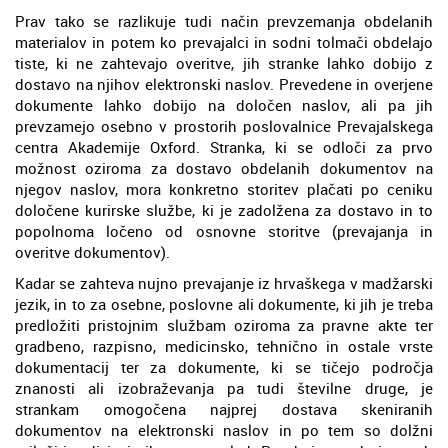
Prav tako se razlikuje tudi način prevzemanja obdelanih
materialov in potem ko prevajalci in sodni tolmači obdelajo
tiste, ki ne zahtevajo overitve, jih stranke lahko dobijo z
dostavo na njihov elektronski naslov. Prevedene in overjene
dokumente lahko dobijo na določen naslov, ali pa jih
prevzamejo osebno v prostorih poslovalnice Prevajalskega
centra Akademije Oxford. Stranka, ki se odloči za prvo
možnost oziroma za dostavo obdelanih dokumentov na
njegov naslov, mora konkretno storitev plačati po ceniku
določene kurirske službe, ki je zadolžena za dostavo in to
popolnoma ločeno od osnovne storitve (prevajanja in
overitve dokumentov).
Kadar se zahteva nujno prevajanje iz hrvaškega v madžarski
jezik, in to za osebne, poslovne ali dokumente, ki jih je treba
predložiti pristojnim službam oziroma za pravne akte ter
gradbeno, razpisno, medicinsko, tehnično in ostale vrste
dokumentacij ter za dokumente, ki se tičejo področja
znanosti ali izobraževanja pa tudi številne druge, je
strankam omogočena najprej dostava skeniranih
dokumentov na elektronski naslov in po tem so dolžni