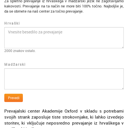
Za spletno prevajanje iz hrvaškega v madžarski jezik ne zagotavljamo
kakovosti. Prevajanje na ta način ne more biti 100% točno. Najboljše je,
da se obrnete na naš center za točno prevajanje.
Hrvaški
2000
znakov ostalo.
Madžarski
Prevedi
Prevajalski center Akademije Oxford v skladu s potrebami
svojih strank zaposluje tiste strokovnjake, ki lahko izvedejo
storitev, ki vključuje neposredno prevajanje iz hrvaškega v