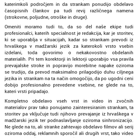
katerimkoli področjem in da strankam ponudijo obdelavo
časopisnih člankov pa tudi revij različnega namena
(strokovne, poljudne, otroške in druge).
Omeniti moramo tudi to, da so del naše ekipe tudi
profesionalci, katerih specialnost je redakcija, kar je storitev,
ki se uporablja v situacijah, kadar so strankam prevodi iz
hrvaškega v madžarski jezik za katerokoli vrsto vsebin
izdelani, toda govorimo o nekakovostno obdelanih
materialih. Pri tem korektorji in lektorji uporabijo vsa pravila
prevajalske stroke in popravijo morebitne napake oziroma
se trudijo, da prevod maksimalno prilagodijo duhu ciljnega
jezika in strankam na ta način omogočijo, da po ugodni ceni
dobijo profesionalno prevedene vsebine, ne glede na to,
kateri vrsti pripadajo.
Kompletno obdelavo vseh vrst in video in zvočnih
materialov prav tako ponujamo zainteresiranim strankam, ta
storitev pa vključuje tudi njihovo prevajanje iz hrvaškega v
madžarski jezik ter podnaslavljanje oziroma sinhronizacijo.
Ne glede na to, ali stranke zahtevajo obdelavo filmov ali serij
oziroma oddaj, reklamnih sporočil ali drugih vrst, tako video