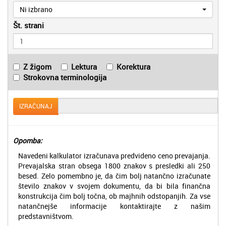
Ni izbrano
Št. strani
Z žigom
Lektura
Korektura
Strokovna terminologija
IZRAČUNAJ
Opomba:
Navedeni kalkulator izračunava predvideno ceno prevajanja.
Prevajalska stran obsega 1800 znakov s presledki ali 250
besed. Zelo pomembno je, da čim bolj natančno izračunate
število znakov v svojem dokumentu, da bi bila finančna
konstrukcija čim bolj točna, ob majhnih odstopanjih. Za vse
natančnejše informacije kontaktirajte z našim
predstavništvom.