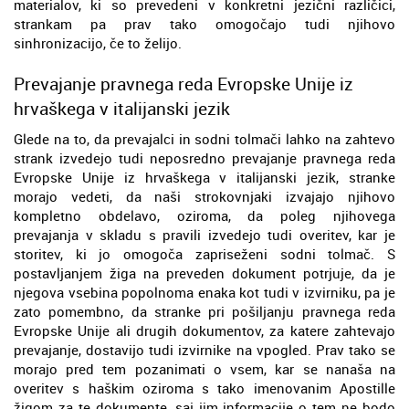
materialov, ki so prevedeni v konkretni jezični različici,
strankam pa prav tako omogočajo tudi njihovo
sinhronizacijo, če to želijo.
Prevajanje pravnega reda Evropske Unije iz
hrvaškega v italijanski jezik
Glede na to, da prevajalci in sodni tolmači lahko na zahtevo
strank izvedejo tudi neposredno prevajanje pravnega reda
Evropske Unije iz hrvaškega v italijanski jezik, stranke
morajo vedeti, da naši strokovnjaki izvajajo njihovo
kompletno obdelavo, oziroma, da poleg njihovega
prevajanja v skladu s pravili izvedejo tudi overitev, kar je
storitev, ki jo omogoča zapriseženi sodni tolmač. S
postavljanjem žiga na preveden dokument potrjuje, da je
njegova vsebina popolnoma enaka kot tudi v izvirniku, pa je
zato pomembno, da stranke pri pošiljanju pravnega reda
Evropske Unije ali drugih dokumentov, za katere zahtevajo
prevajanje, dostavijo tudi izvirnike na vpogled. Prav tako se
morajo pred tem pozanimati o vsem, kar se nanaša na
overitev s haškim oziroma s tako imenovanim Apostille
žigom za te dokumente, saj jim informacije o tem ne bodo