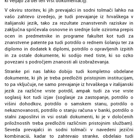
ki veljajo za del teh vrst dokumentacij).
V okviru storitev, ki jih prevajalci in sodni tolmači lahko na
vašo zahtevo izvedejo, je tudi prevajanje iz hrvaškega v
italijanski jezik, tako za rezultate znanstvenih raziskav in
zaključna spričevala osnovne in srednje šole oziroma prepis
ocen in predmetnike in programe fakultet kot tudi za
znanstvene patente pa tudi potrdilo o rednem šolanju ter za
diplomo in dodatek k diplomi, potrdilo o opravljenih izpitih
in za ostale dokumente, ki sodijo med tiste, ki so ozko
povezani s področjem znanosti ali izobraževanja.
Stranke pri nas lahko dobijo tudi kompletno obdelane
dokumente, ki jih je treba predložiti pristojnim institucijam,
to pa vključuje, ne samo prevajanje iz hrvaškega v italijanski
jezik za različne vrste potrdil, ampak tudi za vse vrste
soglasij kot tudi izjav (soglasje za zastopanje, potrdilo o
višini dohodkov, potrdilo o samskem stanu, potrdilo o
nekaznovanosti, potrdilo o stanju računa v banki, potrdilo o
stalni zaposlitvi in vsi ostali dokumenti, ki je v določenih
priložnostih treba predložiti različnim pristojnim službam).
Seveda prevajalci in sodni tolmači v navedeni jezični
kombinaciji, kadar to zahtevajo stranke, obdelajo tudi