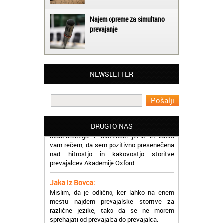
Najem opreme za simultano
prevajanje
Matjaž iz Ajdovščine:
Lahko pohvalim vse zaposlene v Akademiji
Oxford, ker so resnično profesionalni in
NEWSLETTER
prevajalske storitve opravljajo hitro in
učinkoviti.
Martina iz Bleda:
Potrebovala sem prevajanje iz
madžarskega v slovenski jezik in lahko
DRUGI O NAS
vam rečem, da sem pozitivno presenečena
nad hitrostjo in kakovostjo storitve
prevajalcev Akademije Oxford.
Jaka iz Bovca:
Mislim, da je odlično, ker lahko na enem
mestu najdem prevajalske storitve za
različne jezike, tako da se ne morem
sprehajati od prevajalca do prevajalca.