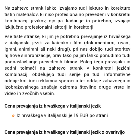
Na zahtevo strank lahko izvajamo tudi lekturo in korekturo
tistih materialov, ki niso profesionalno prevedeni v konkretni
kombinaciji jezikov, njo pa, kadar je to potrebno, izvajajo
izključno profesionalni lektorji in korektorji.
Vse tiste stranke, ki jim je potrebno prevajanje iz hrvaškega
v italijanski jezik za katerikoli film (dokumentarni, risani,
igrani, animirani ali neki drugi), pri nas dobijo tudi storitev
njihove sinhronizacije, prav tako pa jim lahko ponudimo tudi
podnaslavljanje prevedenih filmov. Poleg tega prevajalci in
sodni tolmači na zahtevo strank v konkretni jezični
kombinaciji obdelujejo tudi serije pa tudi informativne
oddaje kot tudi reklamna sporočila ter oddaje zabavnega in
izobraževalnega značaja oziroma številne druge vrste in
video in zvočnih vsebin.
Cena prevajanja iz hrvaškega v italijanski jezik
Iz hrvaškega v italijanski je 19 EUR po strani
Cena prevajanja iz hrvaškega v italijanski jezik z overitvijo