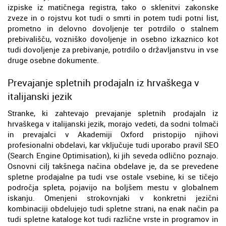
izpiske iz matičnega registra, tako o sklenitvi zakonske
zveze in o rojstvu kot tudi o smrti in potem tudi potni list,
prometno in delovno dovoljenje ter potrdilo o stalnem
prebivališču, vozniško dovoljenje in osebno izkaznico kot
tudi dovoljenje za prebivanje, potrdilo o državljanstvu in vse
druge osebne dokumente.
Prevajanje spletnih prodajaln iz hrvaškega v
italijanski jezik
Stranke, ki zahtevajo prevajanje spletnih prodajaln iz
hrvaškega v italijanski jezik, morajo vedeti, da sodni tolmači
in prevajalci v Akademiji Oxford pristopijo njihovi
profesionalni obdelavi, kar vključuje tudi uporabo pravil SEO
(Search Engine Optimisation), ki jih seveda odlično poznajo.
Osnovni cilj takšnega načina obdelave je, da se prevedene
spletne prodajalne pa tudi vse ostale vsebine, ki se tičejo
področja spleta, pojavijo na boljšem mestu v globalnem
iskanju. Omenjeni strokovnjaki v konkretni jezični
kombinaciji obdelujejo tudi spletne strani, na enak način pa
tudi spletne kataloge kot tudi različne vrste in programov in