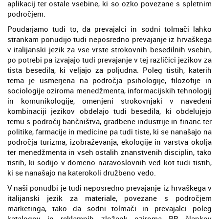
aplikacij ter ostale vsebine, ki so ozko povezane s spletnim
področjem.
Poudarjamo tudi to, da prevajalci in sodni tolmači lahko
strankam ponudijo tudi neposredno prevajanje iz hrvaškega
v italijanski jezik za vse vrste strokovnih besedilnih vsebin,
po potrebi pa izvajajo tudi prevajanje v tej različici jezikov za
tista besedila, ki veljajo za poljudna. Poleg tistih, katerih
tema je usmerjena na področja psihologije, filozofije in
sociologije oziroma menedžmenta, informacijskih tehnologij
in komunikologije, omenjeni strokovnjaki v navedeni
kombinaciji jezikov obdelajo tudi besedila, ki obdelujejo
temu s področij bančništva, gradbene industrije in financ ter
politike, farmacije in medicine pa tudi tiste, ki se nanašajo na
področja turizma, izobraževanja, ekologije in varstva okolja
ter menedžmenta in vseh ostalih znanstvenih disciplin, tako
tistih, ki sodijo v domeno naravoslovnih ved kot tudi tistih,
ki se nanašajo na katerokoli družbeno vedo.
V naši ponudbi je tudi neposredno prevajanje iz hrvaškega v
italijanski jezik za materiale, povezane s področjem
marketinga, tako da sodni tolmači in prevajalci poleg
katalogov in reklamnih zloženk oziroma PR člankov