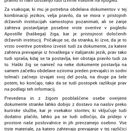
Za vsakogar, ki mu je potrebna obdelava dokumentov v tej
kombinaciji jezikov, velja pravilo, da se mora v pristojnih
državnih institucijah samostojno pozanimati, ali se zanje
zahteva postavljanje posebne vrste overitve v pogledu
Apostille (haškega) žiga, kar je pristojnost določenih
državnih institucij. Pričakuje se, da stranka, ki izve, da je to
vrsto overitve potrebno izvesti tudi za dokumente, za katere
zahteva prevajanje iz hrvaškega v italijanski jezik, prav tako
tudi vpraša, kdaj se ta postavlja, ker obstaja pravilo tudi za
to. Haški žig se namreč na neke dokumente postavlja na
samem začetku obdelave oziroma preden prevajalci in sodni
tolmači začnejo izvajati svoj del posla, na druge pa šele
potem, ko končajo, tako da se tudi postopek razlikuje prav
na podlagi teh informacij.
Prevedena in z žigom pooblaščene osebe overjene
dokumente stranke lahko dobijo z dostavo na naslov preko
kurirske službe, kar je vsekakor storitev, ki vključuje tudi
dodatno plačilo, lahko pa se tudi odločijo, da pridejo v
prostore naše poslovalnice in jih prevzamejo osebno. Vse
tiste materiale, za katero zahtevajo prevajanje v tej različici