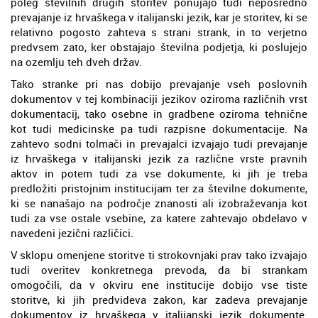
poleg številnih drugih storitev ponujajo tudi neposredno
prevajanje iz hrvaškega v italijanski jezik, kar je storitev, ki se
relativno pogosto zahteva s strani strank, in to verjetno
predvsem zato, ker obstajajo številna podjetja, ki poslujejo
na ozemlju teh dveh držav.
Tako stranke pri nas dobijo prevajanje vseh poslovnih
dokumentov v tej kombinaciji jezikov oziroma različnih vrst
dokumentacij, tako osebne in gradbene oziroma tehnične
kot tudi medicinske pa tudi razpisne dokumentacije. Na
zahtevo sodni tolmači in prevajalci izvajajo tudi prevajanje
iz hrvaškega v italijanski jezik za različne vrste pravnih
aktov in potem tudi za vse dokumente, ki jih je treba
predložiti pristojnim institucijam ter za številne dokumente,
ki se nanašajo na področje znanosti ali izobraževanja kot
tudi za vse ostale vsebine, za katere zahtevajo obdelavo v
navedeni jezični različici.
V sklopu omenjene storitve ti strokovnjaki prav tako izvajajo
tudi overitev konkretnega prevoda, da bi strankam
omogočili, da v okviru ene institucije dobijo vse tiste
storitve, ki jih predvideva zakon, kar zadeva prevajanje
dokumentov iz hrvaškega v italijanski jezik dokumente.