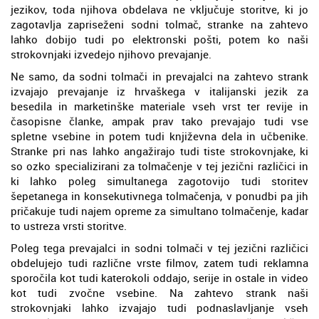
jezikov, toda njihova obdelava ne vključuje storitve, ki jo
zagotavlja zapriseženi sodni tolmač, stranke na zahtevo
lahko dobijo tudi po elektronski pošti, potem ko naši
strokovnjaki izvedejo njihovo prevajanje.
Ne samo, da sodni tolmači in prevajalci na zahtevo strank
izvajajo prevajanje iz hrvaškega v italijanski jezik za
besedila in marketinške materiale vseh vrst ter revije in
časopisne članke, ampak prav tako prevajajo tudi vse
spletne vsebine in potem tudi književna dela in učbenike.
Stranke pri nas lahko angažirajo tudi tiste strokovnjake, ki
so ozko specializirani za tolmačenje v tej jezični različici in
ki lahko poleg simultanega zagotovijo tudi storitev
šepetanega in konsekutivnega tolmačenja, v ponudbi pa jih
pričakuje tudi najem opreme za simultano tolmačenje, kadar
to ustreza vrsti storitve.
Poleg tega prevajalci in sodni tolmači v tej jezični različici
obdelujejo tudi različne vrste filmov, zatem tudi reklamna
sporočila kot tudi katerokoli oddajo, serije in ostale in video
kot tudi zvočne vsebine. Na zahtevo strank naši
strokovnjaki lahko izvajajo tudi podnaslavljanje vseh