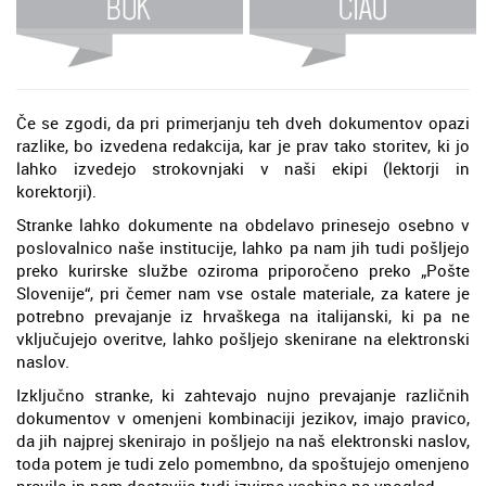
Če se zgodi, da pri primerjanju teh dveh dokumentov opazi
razlike, bo izvedena redakcija, kar je prav tako storitev, ki jo
lahko izvedejo strokovnjaki v naši ekipi (lektorji in
korektorji).
Stranke lahko dokumente na obdelavo prinesejo osebno v
poslovalnico naše institucije, lahko pa nam jih tudi pošljejo
preko kurirske službe oziroma priporočeno preko „Pošte
Slovenije“, pri čemer nam vse ostale materiale, za katere je
potrebno prevajanje iz hrvaškega na italijanski, ki pa ne
vključujejo overitve, lahko pošljejo skenirane na elektronski
naslov.
Izključno stranke, ki zahtevajo nujno prevajanje različnih
dokumentov v omenjeni kombinaciji jezikov, imajo pravico,
da jih najprej skenirajo in pošljejo na naš elektronski naslov,
toda potem je tudi zelo pomembno, da spoštujejo omenjeno
pravilo in nam dostavijo tudi izvirne vsebine na vpogled.