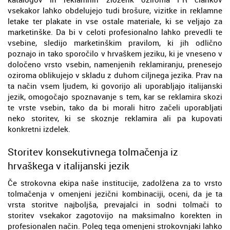
vsekakor lahko obdelujejo tudi brošure, vizitke in reklamne
letake ter plakate in vse ostale materiale, ki se veljajo za
marketinške. Da bi v celoti profesionalno lahko prevedli te
vsebine, sledijo marketinškim pravilom, ki jih odlično
poznajo in tako sporočilo v hrvaškem jeziku, ki je vneseno v
določeno vrsto vsebin, namenjenih reklamiranju, prenesejo
oziroma oblikujejo v skladu z duhom ciljnega jezika. Prav na
ta način vsem ljudem, ki govorijo ali uporabljajo italijanski
jezik, omogočajo spoznavanje s tem, kar se reklamira skozi
te vrste vsebin, tako da bi morali hitro začeli uporabljati
neko storitev, ki se skoznje reklamira ali pa kupovati
konkretni izdelek.
Storitev konsekutivnega tolmačenja iz
hrvaškega v italijanski jezik
Če strokovna ekipa naše institucije, zadolžena za to vrsto
tolmačenja v omenjeni jezični kombinaciji, oceni, da je ta
vrsta storitve najboljša, prevajalci in sodni tolmači to
storitev vsekakor zagotovijo na maksimalno korekten in
profesionalen način. Poleg tega omenjeni strokovnjaki lahko