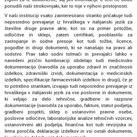
ponudili naši strokovnjaki, ker to nije v njihovi pristojnosti.
V naši instituciji vsako zainteresirano stranko pričakuje tudi
neposredno prevajanje iz hrvaškega v italijanski jezik za
številne druge pravne akte, kot so na primer pritožbe,
odločitve in sklepi, zatem certifikati, pooblastilo za
zastopanje in sodne presoje kot tudi tožbe, licence,
pogodbe in drugi dokumenti, ki se nanašajo na pravo ali
sodstvo. Prav tako sodni tolmači in prevajalci lahko v
navedeni jezični kombinaciji obdelajo tudi medicinsko
dokumentacijo (navodila za uporabo zdravil in značilnosti
izdelkov, zdravniški izvidi, dokumentacija o medicinskih
izdelkih, specifikacije farmacevtskih izdelkov in drugi), če je
to potrebno strankam, izvajajo tudi neposredno prevajanje iz
hrvaškega v italijanski jezik za vse poslovne in dokumente,
ki veljajo za delo tehnične, gradbene in razpisne
dokumentacije (navodila za uporabo, fakture, statut podjetja,
gradbeni projekti, sklep o ustanovitvi pravne osebe,
poslovne odločitve, laboratorijske analize tehničnih vzorcev,
ustanovitveni akt podjetja, finančna kot tudi revizijska in
letna poročila, deklaracije izdelkov in vsi ostali dokumente,