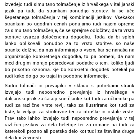
izvedejo tudi simultano tolmačenje iz hrvaškega v italijanski
jezik pa tudi, da strankam ponudijo storitev, ki se tiče
šepetanega tolmačenja v tej kombinaciji jezikov. Vsekakor
strankam po ugodnih cenah ponujamo tudi najem opreme
za simultano tolmačenje, če se sprejme odločitev, da ta vrsto
storitve ustreza določenemu dogodku. Toda, da bi sploh
lahko oblikovali ponudbo za to vrsto storitve, so naše
stranke dolžne, da nas informirajo o vsem, kar se nanaša na
organizacijo konkretnega dogodka, to pa pomeni, da nam
med drugim morajo posredovati podatke o tem, koliko ljudi
bo prisotno oziroma, kje bo konkretni dogodek potekal pa
tudi kako dolgo bo trajal in podobne informacije.
Sodni tolmači in prevajalci v skladu s potrebami strank
izvajajo tudi neposredno prevajanje iz hrvaškega v
italijanski jezik za časopisne članke kot tudi za učbenike pa
tudi za različne vrste revij, tako za ilustrirane kot tudi za
tiste, ki veljajo za strokovne ter za otroške in ostale vrste.
Prav tako lahko izvajajo tudi neposredno prevajanje v tej
različici jezikov za dela beletrije ter za romane pa tudi za
katerekoli prozno ali poetsko delo kot tudi za številna druga
dela književnosti.