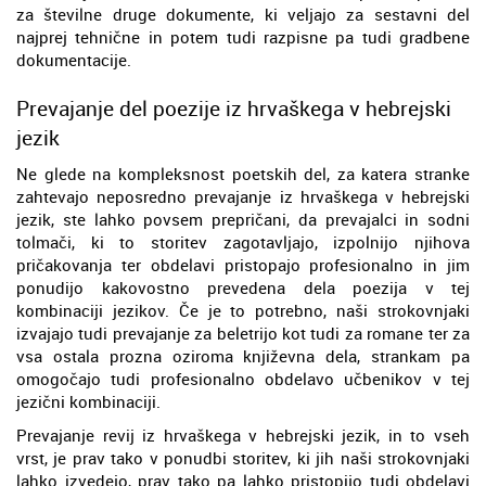
za številne druge dokumente, ki veljajo za sestavni del
najprej tehnične in potem tudi razpisne pa tudi gradbene
dokumentacije.
Prevajanje del poezije iz hrvaškega v hebrejski
jezik
Ne glede na kompleksnost poetskih del, za katera stranke
zahtevajo neposredno prevajanje iz hrvaškega v hebrejski
jezik, ste lahko povsem prepričani, da prevajalci in sodni
tolmači, ki to storitev zagotavljajo, izpolnijo njihova
pričakovanja ter obdelavi pristopajo profesionalno in jim
ponudijo kakovostno prevedena dela poezija v tej
kombinaciji jezikov. Če je to potrebno, naši strokovnjaki
izvajajo tudi prevajanje za beletrijo kot tudi za romane ter za
vsa ostala prozna oziroma književna dela, strankam pa
omogočajo tudi profesionalno obdelavo učbenikov v tej
jezični kombinaciji.
Prevajanje revij iz hrvaškega v hebrejski jezik, in to vseh
vrst, je prav tako v ponudbi storitev, ki jih naši strokovnjaki
lahko izvedejo, prav tako pa lahko pristopijo tudi obdelavi