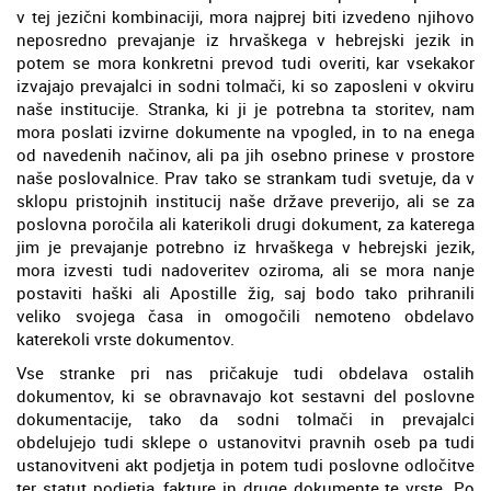
v tej jezični kombinaciji, mora najprej biti izvedeno njihovo
neposredno prevajanje iz hrvaškega v hebrejski jezik in
potem se mora konkretni prevod tudi overiti, kar vsekakor
izvajajo prevajalci in sodni tolmači, ki so zaposleni v okviru
naše institucije. Stranka, ki ji je potrebna ta storitev, nam
mora poslati izvirne dokumente na vpogled, in to na enega
od navedenih načinov, ali pa jih osebno prinese v prostore
naše poslovalnice. Prav tako se strankam tudi svetuje, da v
sklopu pristojnih institucij naše države preverijo, ali se za
poslovna poročila ali katerikoli drugi dokument, za katerega
jim je prevajanje potrebno iz hrvaškega v hebrejski jezik,
mora izvesti tudi nadoveritev oziroma, ali se mora nanje
postaviti haški ali Apostille žig, saj bodo tako prihranili
veliko svojega časa in omogočili nemoteno obdelavo
katerekoli vrste dokumentov.
Vse stranke pri nas pričakuje tudi obdelava ostalih
dokumentov, ki se obravnavajo kot sestavni del poslovne
dokumentacije, tako da sodni tolmači in prevajalci
obdelujejo tudi sklepe o ustanovitvi pravnih oseb pa tudi
ustanovitveni akt podjetja in potem tudi poslovne odločitve
ter statut podjetja, fakture in druge dokumente te vrste. Po