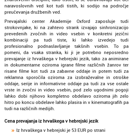
naravoslovnih ved kot tudi tistih, ki sodijo na področje
preučevanja družbenih ved.
Prevajalski center Akademije Oxford zaposluje tudi
strokovnjake, ki na zahtevo strank izvajajo sinhronizacijo
prevedenih zvočnih in video vsebin v konkretni jezični
kombinaciji pa tudi tiste, ki lahko izvedejo tudi
profesionalno podnaslavljanje takšnih vsebin. To pa
pomeni, da vsaka stranka, ki ji je potrebno neposredno
prevajanje iz hrvaškega v hebrejski jezik, tako za animirane
in dokumentarne oziroma igrane filme različnih žanrov ter
risane filme kot tudi za zabavne oddaje in potem tudi za
reklamna sporočila oziroma za izobraževalne in otroške
oddaje, serije in informativne oddaje pa tudi za vse ostale
vrste in zvočni in video vsebin, pod zelo ugodnimi pogoji
lahko dobi njihovo kompletno obdelavo oziroma jih zelo
hitro po koncu obdelave lahko plasira in v kinematografih pa
tudi na različnih medijih.
Cena prevajanja iz hrvaškega v hebrejski jezik
Iz hrvaškega v hebrejski je 53 EUR po strani