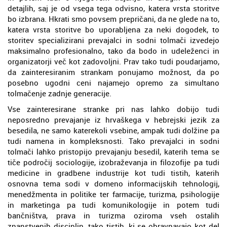
detajlih, saj je od vsega tega odvisno, katera vrsta storitve
bo izbrana. Hkrati smo povsem prepričani, da ne glede na to,
katera vrsta storitve bo uporabljena za neki dogodek, to
storitev specializirani prevajalci in sodni tolmači izvedejo
maksimalno profesionalno, tako da bodo in udeleženci in
organizatorji več kot zadovoljni. Prav tako tudi poudarjamo,
da zainteresiranim strankam ponujamo možnost, da po
posebno ugodni ceni najamejo opremo za simultano
tolmačenje zadnje generacije.
Vse zainteresirane stranke pri nas lahko dobijo tudi
neposredno prevajanje iz hrvaškega v hebrejski jezik za
besedila, ne samo katerekoli vsebine, ampak tudi dolžine pa
tudi namena in kompleksnosti. Tako prevajalci in sodni
tolmači lahko pristopijo prevajanju besedil, katerih tema se
tiče področij sociologije, izobraževanja in filozofije pa tudi
medicine in gradbene industrije kot tudi tistih, katerih
osnovna tema sodi v domeno informacijskih tehnologij,
menedžmenta in politike ter farmacije, turizma, psihologije
in marketinga pa tudi komunikologije in potem tudi
bančništva, prava in turizma oziroma vseh ostalih
znanstvenih disciplin, tako tistih, ki se obravnavajo kot del