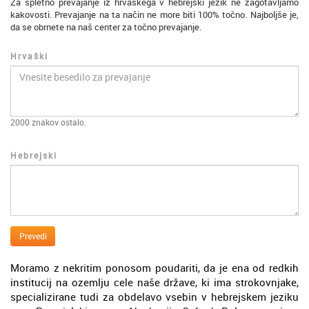
Za spletno prevajanje iz hrvaškega v hebrejski jezik ne zagotavljamo
kakovosti. Prevajanje na ta način ne more biti 100% točno. Najboljše je,
da se obrnete na naš center za točno prevajanje.
Hrvaški
2000
znakov ostalo.
Hebrejski
Prevedi
Moramo z nekritim ponosom poudariti, da je ena od redkih
institucij na ozemlju cele naše države, ki ima strokovnjake,
specializirane tudi za obdelavo vsebin v hebrejskem jeziku