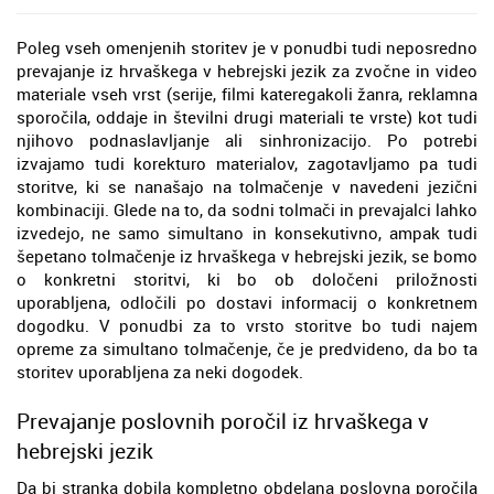
Poleg vseh omenjenih storitev je v ponudbi tudi neposredno
prevajanje iz hrvaškega v hebrejski jezik za zvočne in video
materiale vseh vrst (serije, filmi kateregakoli žanra, reklamna
sporočila, oddaje in številni drugi materiali te vrste) kot tudi
njihovo podnaslavljanje ali sinhronizacijo. Po potrebi
izvajamo tudi korekturo materialov, zagotavljamo pa tudi
storitve, ki se nanašajo na tolmačenje v navedeni jezični
kombinaciji. Glede na to, da sodni tolmači in prevajalci lahko
izvedejo, ne samo simultano in konsekutivno, ampak tudi
šepetano tolmačenje iz hrvaškega v hebrejski jezik, se bomo
o konkretni storitvi, ki bo ob določeni priložnosti
uporabljena, odločili po dostavi informacij o konkretnem
dogodku. V ponudbi za to vrsto storitve bo tudi najem
opreme za simultano tolmačenje, če je predvideno, da bo ta
storitev uporabljena za neki dogodek.
Prevajanje poslovnih poročil iz hrvaškega v
hebrejski jezik
Da bi stranka dobila kompletno obdelana poslovna poročila