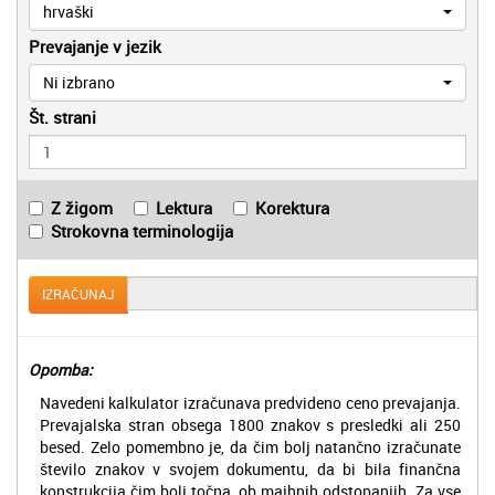
hrvaški
Prevajanje v jezik
Ni izbrano
Št. strani
Z žigom
Lektura
Korektura
Strokovna terminologija
IZRAČUNAJ
Opomba:
Navedeni kalkulator izračunava predvideno ceno prevajanja.
Prevajalska stran obsega 1800 znakov s presledki ali 250
besed. Zelo pomembno je, da čim bolj natančno izračunate
število znakov v svojem dokumentu, da bi bila finančna
konstrukcija čim bolj točna, ob majhnih odstopanjih. Za vse