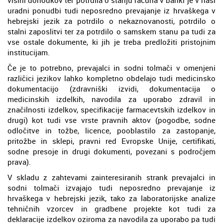
uradni ponudbi tudi neposredno prevajanje iz hrvaškega v
hebrejski jezik za potrdilo o nekaznovanosti, potrdilo o
stalni zaposlitvi ter za potrdilo o samskem stanu pa tudi za
vse ostale dokumente, ki jih je treba predložiti pristojnim
institucijam.
Če je to potrebno, prevajalci in sodni tolmači v omenjeni
različici jezikov lahko kompletno obdelajo tudi medicinsko
dokumentacijo (zdravniški izvidi, dokumentacija o
medicinskih izdelkih, navodila za uporabo zdravil in
značilnosti izdelkov, specifikacije farmacevtskih izdelkov in
drugi) kot tudi vse vrste pravnih aktov (pogodbe, sodne
odločitve in tožbe, licence, pooblastilo za zastopanje,
pritožbe in sklepi, pravni red Evropske Unije, certifikati,
sodne presoje in drugi dokumenti, povezani s področjem
prava).
V skladu z zahtevami zainteresiranih strank prevajalci in
sodni tolmači izvajajo tudi neposredno prevajanje iz
hrvaškega v hebrejski jezik, tako za laboratorijske analize
tehničnih vzorcev in gradbene projekte kot tudi za
deklaracije izdelkov oziroma za navodila za uporabo pa tudi