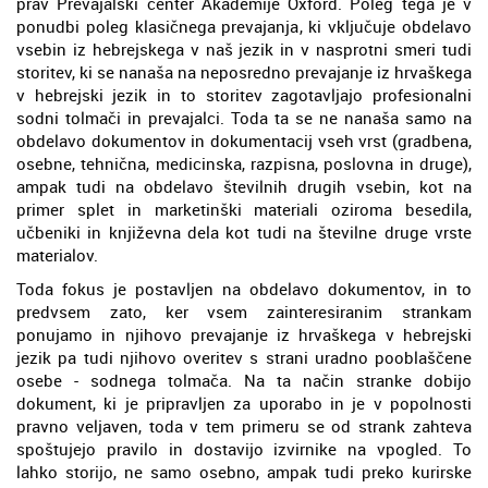
prav Prevajalski center Akademije Oxford. Poleg tega je v
ponudbi poleg klasičnega prevajanja, ki vključuje obdelavo
vsebin iz hebrejskega v naš jezik in v nasprotni smeri tudi
storitev, ki se nanaša na neposredno prevajanje iz hrvaškega
v hebrejski jezik in to storitev zagotavljajo profesionalni
sodni tolmači in prevajalci. Toda ta se ne nanaša samo na
obdelavo dokumentov in dokumentacij vseh vrst (gradbena,
osebne, tehnična, medicinska, razpisna, poslovna in druge),
ampak tudi na obdelavo številnih drugih vsebin, kot na
primer splet in marketinški materiali oziroma besedila,
učbeniki in književna dela kot tudi na številne druge vrste
materialov.
Toda fokus je postavljen na obdelavo dokumentov, in to
predvsem zato, ker vsem zainteresiranim strankam
ponujamo in njihovo prevajanje iz hrvaškega v hebrejski
jezik pa tudi njihovo overitev s strani uradno pooblaščene
osebe - sodnega tolmača. Na ta način stranke dobijo
dokument, ki je pripravljen za uporabo in je v popolnosti
pravno veljaven, toda v tem primeru se od strank zahteva
spoštujejo pravilo in dostavijo izvirnike na vpogled. To
lahko storijo, ne samo osebno, ampak tudi preko kurirske