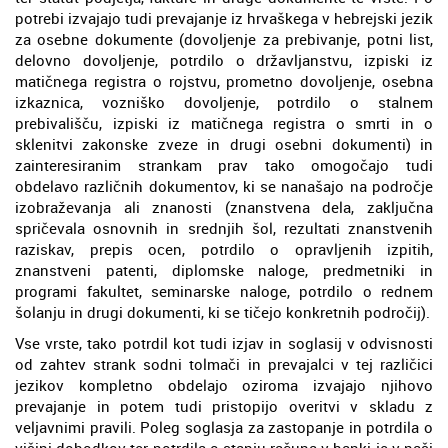
potrebi izvajajo tudi prevajanje iz hrvaškega v hebrejski jezik
za osebne dokumente (dovoljenje za prebivanje, potni list,
delovno dovoljenje, potrdilo o državljanstvu, izpiski iz
matičnega registra o rojstvu, prometno dovoljenje, osebna
izkaznica, vozniško dovoljenje, potrdilo o stalnem
prebivališču, izpiski iz matičnega registra o smrti in o
sklenitvi zakonske zveze in drugi osebni dokumenti) in
zainteresiranim strankam prav tako omogočajo tudi
obdelavo različnih dokumentov, ki se nanašajo na področje
izobraževanja ali znanosti (znanstvena dela, zaključna
spričevala osnovnih in srednjih šol, rezultati znanstvenih
raziskav, prepis ocen, potrdilo o opravljenih izpitih,
znanstveni patenti, diplomske naloge, predmetniki in
programi fakultet, seminarske naloge, potrdilo o rednem
šolanju in drugi dokumenti, ki se tičejo konkretnih področij).
Vse vrste, tako potrdil kot tudi izjav in soglasij v odvisnosti
od zahtev strank sodni tolmači in prevajalci v tej različici
jezikov kompletno obdelajo oziroma izvajajo njihovo
prevajanje in potem tudi pristopijo overitvi v skladu z
veljavnimi pravili. Poleg soglasja za zastopanje in potrdila o
višini dohodkov ter potrdila o stanju računa v banki je v naši