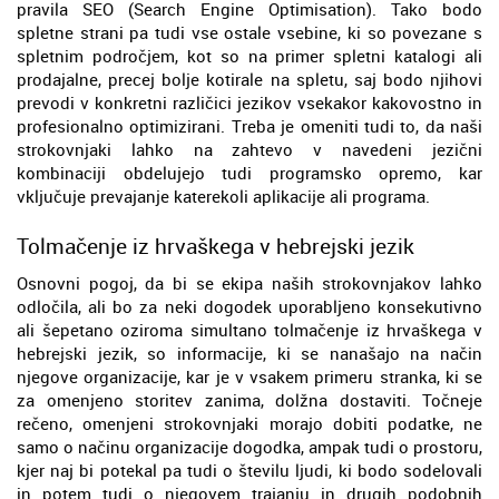
pravila SEO (Search Engine Optimisation). Tako bodo
spletne strani pa tudi vse ostale vsebine, ki so povezane s
spletnim področjem, kot so na primer spletni katalogi ali
prodajalne, precej bolje kotirale na spletu, saj bodo njihovi
prevodi v konkretni različici jezikov vsekakor kakovostno in
profesionalno optimizirani. Treba je omeniti tudi to, da naši
strokovnjaki lahko na zahtevo v navedeni jezični
kombinaciji obdelujejo tudi programsko opremo, kar
vključuje prevajanje katerekoli aplikacije ali programa.
Tolmačenje iz hrvaškega v hebrejski jezik
Osnovni pogoj, da bi se ekipa naših strokovnjakov lahko
odločila, ali bo za neki dogodek uporabljeno konsekutivno
ali šepetano oziroma simultano tolmačenje iz hrvaškega v
hebrejski jezik, so informacije, ki se nanašajo na način
njegove organizacije, kar je v vsakem primeru stranka, ki se
za omenjeno storitev zanima, dolžna dostaviti. Točneje
rečeno, omenjeni strokovnjaki morajo dobiti podatke, ne
samo o načinu organizacije dogodka, ampak tudi o prostoru,
kjer naj bi potekal pa tudi o številu ljudi, ki bodo sodelovali
in potem tudi o njegovem trajanju in drugih podobnih