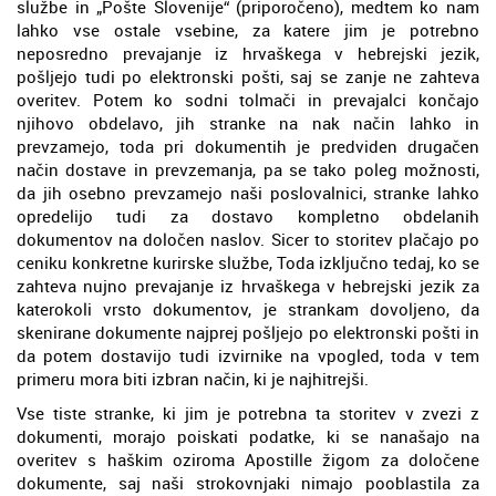
službe in „Pošte Slovenije“ (priporočeno), medtem ko nam
lahko vse ostale vsebine, za katere jim je potrebno
neposredno prevajanje iz hrvaškega v hebrejski jezik,
pošljejo tudi po elektronski pošti, saj se zanje ne zahteva
overitev. Potem ko sodni tolmači in prevajalci končajo
njihovo obdelavo, jih stranke na nak način lahko in
prevzamejo, toda pri dokumentih je predviden drugačen
način dostave in prevzemanja, pa se tako poleg možnosti,
da jih osebno prevzamejo naši poslovalnici, stranke lahko
opredelijo tudi za dostavo kompletno obdelanih
dokumentov na določen naslov. Sicer to storitev plačajo po
ceniku konkretne kurirske službe, Toda izključno tedaj, ko se
zahteva nujno prevajanje iz hrvaškega v hebrejski jezik za
katerokoli vrsto dokumentov, je strankam dovoljeno, da
skenirane dokumente najprej pošljejo po elektronski pošti in
da potem dostavijo tudi izvirnike na vpogled, toda v tem
primeru mora biti izbran način, ki je najhitrejši.
Vse tiste stranke, ki jim je potrebna ta storitev v zvezi z
dokumenti, morajo poiskati podatke, ki se nanašajo na
overitev s haškim oziroma Apostille žigom za določene
dokumente, saj naši strokovnjaki nimajo pooblastila za