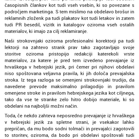
časopisnih člankov kot tudi vseh vsebin, ki so povezane s
področjem marketinga. S tem mislimo na obdelavo brošur in
reklamnih zloženk pa tudi plakatov kot tudi letakov in zatem
tudi PR besedil, vizitk in katalogov oziroma vseh ostalih
materialov, ki imajo za cilj reklamiranje.
Naši strokovnjaki oziroma profesionalni korektorji pa tudi
lektorji na zahtevo strank prav tako zagotavljajo svoje
storitve oziroma pristopijo redakciji katerekoli vrste
materialov, za katere je pred tem izvedeno prevajanje iz
hrvaškega v hebrejski jezik, pri čemer pri njihovi obdelavi
niso spoštovana veljavna pravila, ki jih določa prevajalska
stroka. Iz tega razloga se omenjeni strokovnjaki trudijo, da
navedene prevode maksimalno prilagodijo in pravilom
omenjene stroke in pravilom hebrejskega jezika kot ciljnega,
tako da vse te stranke zelo hitro dobijo materiale, ki so
obdelani na najboljši možni način.
Toda, če nekdo zahteva neposredno prevajanje iz hrvaškega
v hebrejski jezik za spletne strani, je vsekakor lahko
prepričan, da mu bodo sodni tolmači in prevajalci zagotovili
to storitev, oziroma, da bodo pri obdelavi spoštovali tudi