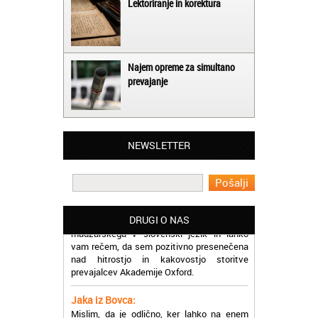
Lektoriranje in korektura
Najem opreme za simultano
prevajanje
Matjaž iz Ajdovščine:
Lahko pohvalim vse zaposlene v Akademiji
Oxford, ker so resnično profesionalni in
NEWSLETTER
prevajalske storitve opravljajo hitro in
učinkoviti.
Martina iz Bleda:
Potrebovala sem prevajanje iz
madžarskega v slovenski jezik in lahko
DRUGI O NAS
vam rečem, da sem pozitivno presenečena
nad hitrostjo in kakovostjo storitve
prevajalcev Akademije Oxford.
Jaka iz Bovca:
Mislim, da je odlično, ker lahko na enem
mestu najdem prevajalske storitve za