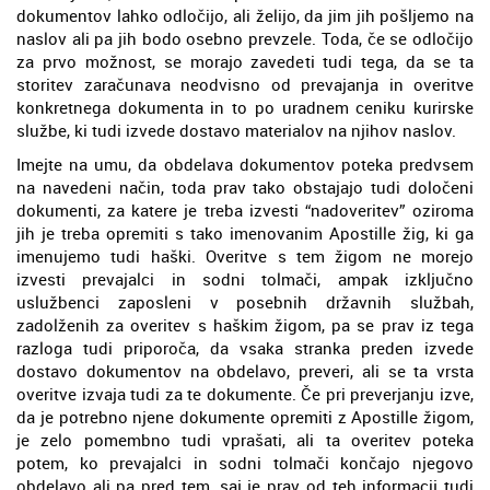
dokumentov lahko odločijo, ali želijo, da jim jih pošljemo na
naslov ali pa jih bodo osebno prevzele. Toda, če se odločijo
za prvo možnost, se morajo zavedeti tudi tega, da se ta
storitev zaračunava neodvisno od prevajanja in overitve
konkretnega dokumenta in to po uradnem ceniku kurirske
službe, ki tudi izvede dostavo materialov na njihov naslov.
Imejte na umu, da obdelava dokumentov poteka predvsem
na navedeni način, toda prav tako obstajajo tudi določeni
dokumenti, za katere je treba izvesti “nadoveritev” oziroma
jih je treba opremiti s tako imenovanim Apostille žig, ki ga
imenujemo tudi haški. Overitve s tem žigom ne morejo
izvesti prevajalci in sodni tolmači, ampak izključno
uslužbenci zaposleni v posebnih državnih službah,
zadolženih za overitev s haškim žigom, pa se prav iz tega
razloga tudi priporoča, da vsaka stranka preden izvede
dostavo dokumentov na obdelavo, preveri, ali se ta vrsta
overitve izvaja tudi za te dokumente. Če pri preverjanju izve,
da je potrebno njene dokumente opremiti z Apostille žigom,
je zelo pomembno tudi vprašati, ali ta overitev poteka
potem, ko prevajalci in sodni tolmači končajo njegovo
obdelavo ali pa pred tem, saj je prav od teh informacij tudi