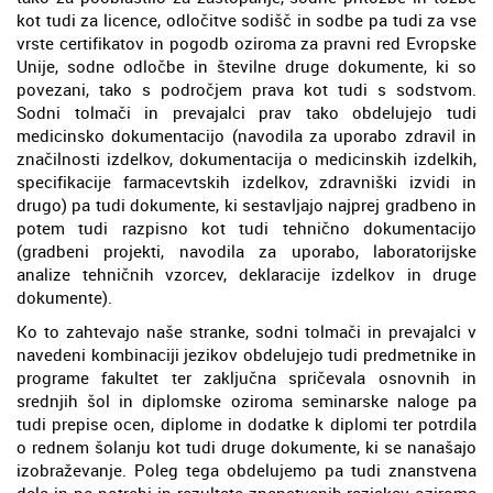
kot tudi za licence, odločitve sodišč in sodbe pa tudi za vse
vrste certifikatov in pogodb oziroma za pravni red Evropske
Unije, sodne odločbe in številne druge dokumente, ki so
povezani, tako s področjem prava kot tudi s sodstvom.
Sodni tolmači in prevajalci prav tako obdelujejo tudi
medicinsko dokumentacijo (navodila za uporabo zdravil in
značilnosti izdelkov, dokumentacija o medicinskih izdelkih,
specifikacije farmacevtskih izdelkov, zdravniški izvidi in
drugo) pa tudi dokumente, ki sestavljajo najprej gradbeno in
potem tudi razpisno kot tudi tehnično dokumentacijo
(gradbeni projekti, navodila za uporabo, laboratorijske
analize tehničnih vzorcev, deklaracije izdelkov in druge
dokumente).
Ko to zahtevajo naše stranke, sodni tolmači in prevajalci v
navedeni kombinaciji jezikov obdelujejo tudi predmetnike in
programe fakultet ter zaključna spričevala osnovnih in
srednjih šol in diplomske oziroma seminarske naloge pa
tudi prepise ocen, diplome in dodatke k diplomi ter potrdila
o rednem šolanju kot tudi druge dokumente, ki se nanašajo
izobraževanje. Poleg tega obdelujemo pa tudi znanstvena
dela in po potrebi in rezultate znanstvenih raziskav oziroma