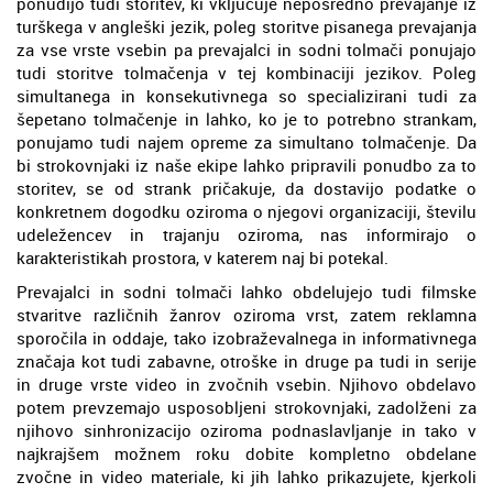
ponudijo tudi storitev, ki vključuje neposredno prevajanje iz
turškega v angleški jezik, poleg storitve pisanega prevajanja
za vse vrste vsebin pa prevajalci in sodni tolmači ponujajo
tudi storitve tolmačenja v tej kombinaciji jezikov. Poleg
simultanega in konsekutivnega so specializirani tudi za
šepetano tolmačenje in lahko, ko je to potrebno strankam,
ponujamo tudi najem opreme za simultano tolmačenje. Da
bi strokovnjaki iz naše ekipe lahko pripravili ponudbo za to
storitev, se od strank pričakuje, da dostavijo podatke o
konkretnem dogodku oziroma o njegovi organizaciji, številu
udeležencev in trajanju oziroma, nas informirajo o
karakteristikah prostora, v katerem naj bi potekal.
Prevajalci in sodni tolmači lahko obdelujejo tudi filmske
stvaritve različnih žanrov oziroma vrst, zatem reklamna
sporočila in oddaje, tako izobraževalnega in informativnega
značaja kot tudi zabavne, otroške in druge pa tudi in serije
in druge vrste video in zvočnih vsebin. Njihovo obdelavo
potem prevzemajo usposobljeni strokovnjaki, zadolženi za
njihovo sinhronizacijo oziroma podnaslavljanje in tako v
najkrajšem možnem roku dobite kompletno obdelane
zvočne in video materiale, ki jih lahko prikazujete, kjerkoli