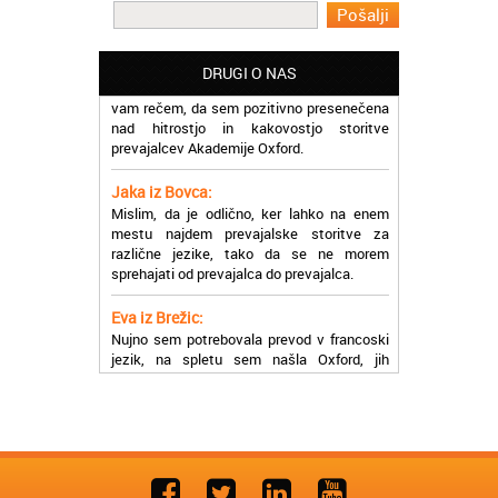
Martina iz Bleda:
Potrebovala sem prevajanje iz
madžarskega v slovenski jezik in lahko
DRUGI O NAS
vam rečem, da sem pozitivno presenečena
nad hitrostjo in kakovostjo storitve
prevajalcev Akademije Oxford.
Jaka iz Bovca:
Mislim, da je odlično, ker lahko na enem
mestu najdem prevajalske storitve za
različne jezike, tako da se ne morem
sprehajati od prevajalca do prevajalca.
Eva iz Brežic:
Nujno sem potrebovala prevod v francoski
jezik, na spletu sem našla Oxford, jih
poklicala in v roku nekaj ur sem po
elektronski pošti prejela prevod. Resnično
so izjemni!
Zoran iz Velenja:
Uslužni, hitri in ljubeznivi, za njih imam
samo pohvalne besede!