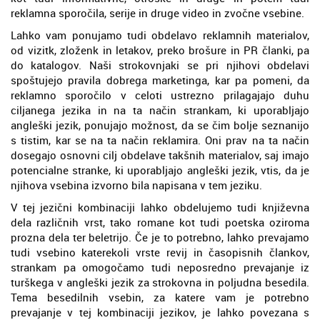
reklamna sporočila, serije in druge video in zvočne vsebine.
Lahko vam ponujamo tudi obdelavo reklamnih materialov,
od vizitk, zloženk in letakov, preko brošure in PR članki, pa
do katalogov. Naši strokovnjaki se pri njihovi obdelavi
spoštujejo pravila dobrega marketinga, kar pa pomeni, da
reklamno sporočilo v celoti ustrezno prilagajajo duhu
ciljanega jezika in na ta način strankam, ki uporabljajo
angleški jezik, ponujajo možnost, da se čim bolje seznanijo
s tistim, kar se na ta način reklamira. Oni prav na ta način
dosegajo osnovni cilj obdelave takšnih materialov, saj imajo
potencialne stranke, ki uporabljajo angleški jezik, vtis, da je
njihova vsebina izvorno bila napisana v tem jeziku.
V tej jezični kombinaciji lahko obdelujemo tudi književna
dela različnih vrst, tako romane kot tudi poetska oziroma
prozna dela ter beletrijo. Če je to potrebno, lahko prevajamo
tudi vsebino katerekoli vrste revij in časopisnih člankov,
strankam pa omogočamo tudi neposredno prevajanje iz
turškega v angleški jezik za strokovna in poljudna besedila.
Tema besedilnih vsebin, za katere vam je potrebno
prevajanje v tej kombinaciji jezikov, je lahko povezana s