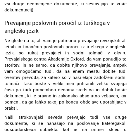
vsi druge neomenjene dokumente, ki sestavljajo te vrste
dokumentacij).
Prevajanje poslovnih poročil iz turškega v
angleški jezik
Ne glede na to, ali vam je potrebno prevajanje revizijskih ali
letnih in finančnih poslovnih poročil iz turškega v angleški
jezik, so tukaj prevajalci in sodni tolmači v okviru
Prevajalskega centra Akademije Oxford, da vam ponudijo to
storitev. In ne samo, da dobite njihovo prevajanje, ampak
vam omogočamo tudi, da na enem mestu dobite tudi
overitev prevoda, za katero so v naši ekipi zadolženi sodni
tolmači. Tako boste v veliki meri prihranili veliko svojega
časa pa tudi pomembna denarna sredstva in dobili boste
dokument, ki je pravno in zakonsko absolutno veljaven, kar
pomeni, da ga lahko takoj po koncu obdelave uporabljate v
praksi.
Naši strokovnjaki seveda prevajajo tudi vse druge
dokumente, ki se nanašajo na poslovanje kateregakoli
gospodarskega subjekta, kot je na primer sklep o