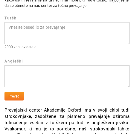
kakovosti. Prevajanje na ta način ne more biti 100% točno. Najboljše je,
da se obrnete na naš center za točno prevajanje.
Turški
2000
znakov ostalo.
Angleški
Prevedi
Prevajalski center Akademije Oxford ima v svoji ekipi tudi
strokovnjake, zadolžene za pismeno prevajanje oziroma
tolmačenje vsebin v turškem pa tudi v angleškem jeziku.
Vsakomur, ki mu je to potrebno, naši strokovnjaki lahko