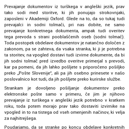
Prevajanje dokumentov iz turškega v angleški jezik, prav
tako sodi med storitve, ki jih ponujajo strokovnjaki,
zaposleni v Akademiji Oxford. Glede na to, da so tukaj tudi
prevajalci in sodni tolmači, pri nas dobite, ne samo
prevajanje konkretnega dokumenta, ampak tudi overitev
tega prevoda s strani pooblaščenih oseb (sodni tolmač).
Toda postopek obdelave dokumentov je natančno določen z
zakonom, pa se zahteva, da vsaka stranka, ki ji je potrebna
ta storitev, na vpogled dostavi tudi izvirne dokumente, da bi
jih sodni tolmač pred izvedbo overitve primerjal s prevodi,
kar pa pomeni, da jih lahko pošljete s priporočeno pošiljko
preko „Pošte Slovenije“, ali pa jih osebno prinesete v našo
poslovalnico kot tudi, da jih pošljete preko kurirske službe.
Strankam je dovoljeno pošiljanje dokumentov preko
elektronske pošte samo v primeru, če jim je njihovo
prevajanje iz turškega v angleški jezik potrebno v kratkem
roku, toda potem morajo prav tako dostaviti izvirnike na
vpogled in to na tistega od vseh omenjenih načinov, ki velja
za najhitrejšega.
Poudarjamo, da se stranke po koncu obdelave konkretnih