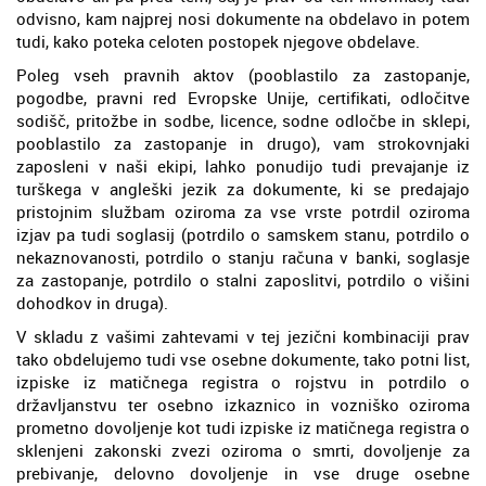
odvisno, kam najprej nosi dokumente na obdelavo in potem
tudi, kako poteka celoten postopek njegove obdelave.
Poleg vseh pravnih aktov (pooblastilo za zastopanje,
pogodbe, pravni red Evropske Unije, certifikati, odločitve
sodišč, pritožbe in sodbe, licence, sodne odločbe in sklepi,
pooblastilo za zastopanje in drugo), vam strokovnjaki
zaposleni v naši ekipi, lahko ponudijo tudi prevajanje iz
turškega v angleški jezik za dokumente, ki se predajajo
pristojnim službam oziroma za vse vrste potrdil oziroma
izjav pa tudi soglasij (potrdilo o samskem stanu, potrdilo o
nekaznovanosti, potrdilo o stanju računa v banki, soglasje
za zastopanje, potrdilo o stalni zaposlitvi, potrdilo o višini
dohodkov in druga).
V skladu z vašimi zahtevami v tej jezični kombinaciji prav
tako obdelujemo tudi vse osebne dokumente, tako potni list,
izpiske iz matičnega registra o rojstvu in potrdilo o
državljanstvu ter osebno izkaznico in vozniško oziroma
prometno dovoljenje kot tudi izpiske iz matičnega registra o
sklenjeni zakonski zvezi oziroma o smrti, dovoljenje za
prebivanje, delovno dovoljenje in vse druge osebne