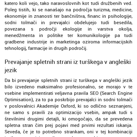
katero koli vejo, tako naravoslovnih kot tudi družbenih ved.
Poleg tistih, ki se nanašajo na področja turizma, medicine,
ekonomije in znanosti ter bančništva, financ in psihologije,
sodni tolmači in prevajalci obdelujejo tudi besedila,
povezana s področji ekologije in varstva okolja,
menedžmenta in politike ter komunikologije pa tudi
gradbene industrije in marketinga oziroma informacijskih
tehnologij, farmacije in drugih področij.
Prevajanje spletnih strani iz turškega v angleški
jezik
Da bi prevajanje spletnih strani iz turškega v angleški jezik
bilo izvedeno maksimalno profesionalno, se morajo v te
vsebine implementirati veljavna pravila SEO (Search Engine
Optimisation), za to pa poskrbijo prevajalci in sodni tolmači
v poslovalnici Akademije Oxford, ki so odlično seznanjeni,
ne samo s pravili za optimizacijo vsebin, ampak tudi s
številnimi drugimi detajli, ki omogočajo, da se prevedena
spletna stran čim prej pojavi med prvimi rezultati iskanja.
Seveda, če je to potrebno strankam, oni v tej kombinaciji