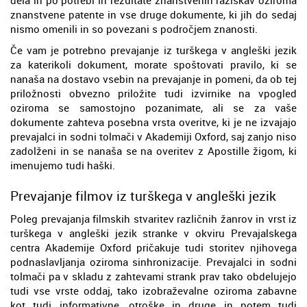
znanstvene patente in vse druge dokumente, ki jih do sedaj
nismo omenili in so povezani s področjem znanosti.
Če vam je potrebno prevajanje iz turškega v angleški jezik
za katerikoli dokument, morate spoštovati pravilo, ki se
nanaša na dostavo vsebin na prevajanje in pomeni, da ob tej
priložnosti obvezno priložite tudi izvirnike na vpogled
oziroma se samostojno pozanimate, ali se za vaše
dokumente zahteva posebna vrsta overitve, ki je ne izvajajo
prevajalci in sodni tolmači v Akademiji Oxford, saj zanjo niso
zadolženi in se nanaša se na overitev z Apostille žigom, ki
imenujemo tudi haški.
Prevajanje filmov iz turškega v angleški jezik
Poleg prevajanja filmskih stvaritev različnih žanrov in vrst iz
turškega v angleški jezik stranke v okviru Prevajalskega
centra Akademije Oxford pričakuje tudi storitev njihovega
podnaslavljanja oziroma sinhronizacije. Prevajalci in sodni
tolmači pa v skladu z zahtevami strank prav tako obdelujejo
tudi vse vrste oddaj, tako izobraževalne oziroma zabavne
kot tudi informativne, otroške in druge in potem tudi