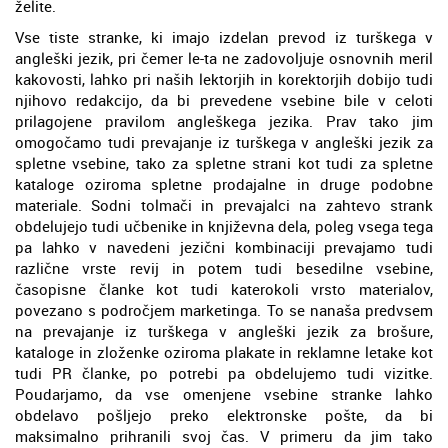
želite.
Vse tiste stranke, ki imajo izdelan prevod iz turškega v
angleški jezik, pri čemer le-ta ne zadovoljuje osnovnih meril
kakovosti, lahko pri naših lektorjih in korektorjih dobijo tudi
njihovo redakcijo, da bi prevedene vsebine bile v celoti
prilagojene pravilom angleškega jezika. Prav tako jim
omogočamo tudi prevajanje iz turškega v angleški jezik za
spletne vsebine, tako za spletne strani kot tudi za spletne
kataloge oziroma spletne prodajalne in druge podobne
materiale. Sodni tolmači in prevajalci na zahtevo strank
obdelujejo tudi učbenike in književna dela, poleg vsega tega
pa lahko v navedeni jezični kombinaciji prevajamo tudi
različne vrste revij in potem tudi besedilne vsebine,
časopisne članke kot tudi katerokoli vrsto materialov,
povezano s področjem marketinga. To se nanaša predvsem
na prevajanje iz turškega v angleški jezik za brošure,
kataloge in zloženke oziroma plakate in reklamne letake kot
tudi PR članke, po potrebi pa obdelujemo tudi vizitke.
Poudarjamo, da vse omenjene vsebine stranke lahko
obdelavo pošljejo preko elektronske pošte, da bi
maksimalno prihranili svoj čas. V primeru da jim tako