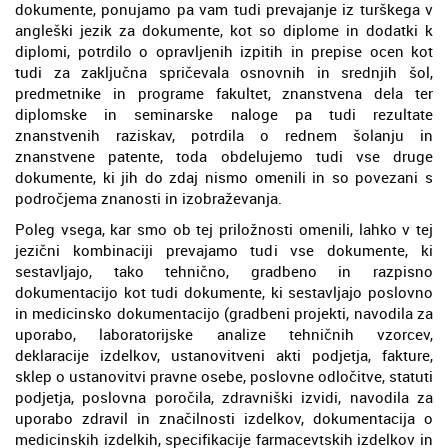
dokumente, ponujamo pa vam tudi prevajanje iz turškega v
angleški jezik za dokumente, kot so diplome in dodatki k
diplomi, potrdilo o opravljenih izpitih in prepise ocen kot
tudi za zaključna spričevala osnovnih in srednjih šol,
predmetnike in programe fakultet, znanstvena dela ter
diplomske in seminarske naloge pa tudi rezultate
znanstvenih raziskav, potrdila o rednem šolanju in
znanstvene patente, toda obdelujemo tudi vse druge
dokumente, ki jih do zdaj nismo omenili in so povezani s
področjema znanosti in izobraževanja.
Poleg vsega, kar smo ob tej priložnosti omenili, lahko v tej
jezični kombinaciji prevajamo tudi vse dokumente, ki
sestavljajo, tako tehnično, gradbeno in razpisno
dokumentacijo kot tudi dokumente, ki sestavljajo poslovno
in medicinsko dokumentacijo (gradbeni projekti, navodila za
uporabo, laboratorijske analize tehničnih vzorcev,
deklaracije izdelkov, ustanovitveni akti podjetja, fakture,
sklep o ustanovitvi pravne osebe, poslovne odločitve, statuti
podjetja, poslovna poročila, zdravniški izvidi, navodila za
uporabo zdravil in značilnosti izdelkov, dokumentacija o
medicinskih izdelkih, specifikacije farmacevtskih izdelkov in