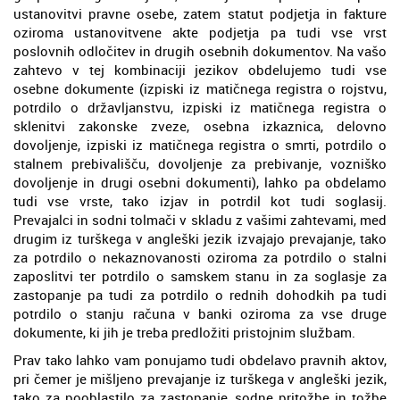
ustanovitvi pravne osebe, zatem statut podjetja in fakture
oziroma ustanovitvene akte podjetja pa tudi vse vrst
poslovnih odločitev in drugih osebnih dokumentov. Na vašo
zahtevo v tej kombinaciji jezikov obdelujemo tudi vse
osebne dokumente (izpiski iz matičnega registra o rojstvu,
potrdilo o državljanstvu, izpiski iz matičnega registra o
sklenitvi zakonske zveze, osebna izkaznica, delovno
dovoljenje, izpiski iz matičnega registra o smrti, potrdilo o
stalnem prebivališču, dovoljenje za prebivanje, vozniško
dovoljenje in drugi osebni dokumenti), lahko pa obdelamo
tudi vse vrste, tako izjav in potrdil kot tudi soglasij.
Prevajalci in sodni tolmači v skladu z vašimi zahtevami, med
drugim iz turškega v angleški jezik izvajajo prevajanje, tako
za potrdilo o nekaznovanosti oziroma za potrdilo o stalni
zaposlitvi ter potrdilo o samskem stanu in za soglasje za
zastopanje pa tudi za potrdilo o rednih dohodkih pa tudi
potrdilo o stanju računa v banki oziroma za vse druge
dokumente, ki jih je treba predložiti pristojnim službam.
Prav tako lahko vam ponujamo tudi obdelavo pravnih aktov,
pri čemer je mišljeno prevajanje iz turškega v angleški jezik,
tako za pooblastilo za zastopanje, sodne pritožbe in tožbe