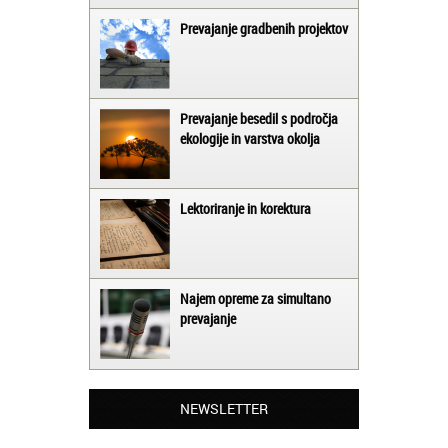
Prevajanje gradbenih projektov
Prevajanje besedil s področja
ekologije in varstva okolja
Lektoriranje in korektura
Najem opreme za simultano
prevajanje
Matjaž iz Ajdovščine:
Lahko pohvalim vse zaposlene v Akademiji
Oxford, ker so resnično profesionalni in
prevajalske storitve opravljajo hitro in
NEWSLETTER
učinkoviti.