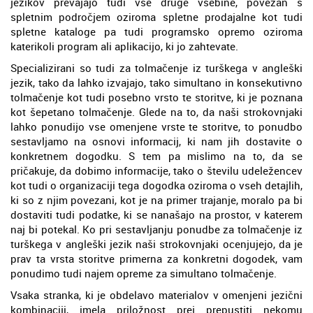
jezikov prevajajo tudi vse druge vsebine, povezan s
spletnim področjem oziroma spletne prodajalne kot tudi
spletne kataloge pa tudi programsko opremo oziroma
katerikoli program ali aplikacijo, ki jo zahtevate.
Specializirani so tudi za tolmačenje iz turškega v angleški
jezik, tako da lahko izvajajo, tako simultano in konsekutivno
tolmačenje kot tudi posebno vrsto te storitve, ki je poznana
kot šepetano tolmačenje. Glede na to, da naši strokovnjaki
lahko ponudijo vse omenjene vrste te storitve, to ponudbo
sestavljamo na osnovi informacij, ki nam jih dostavite o
konkretnem dogodku. S tem pa mislimo na to, da se
pričakuje, da dobimo informacije, tako o številu udeležencev
kot tudi o organizaciji tega dogodka oziroma o vseh detajlih,
ki so z njim povezani, kot je na primer trajanje, moralo pa bi
dostaviti tudi podatke, ki se nanašajo na prostor, v katerem
naj bi potekal. Ko pri sestavljanju ponudbe za tolmačenje iz
turškega v angleški jezik naši strokovnjaki ocenjujejo, da je
prav ta vrsta storitve primerna za konkretni dogodek, vam
ponudimo tudi najem opreme za simultano tolmačenje.
Vsaka stranka, ki je obdelavo materialov v omenjeni jezični
kombinaciji, imela priložnost prej prepustiti nekomu