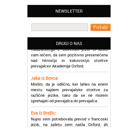
Lahko pohvalim vse zaposlene v Akademiji
Oxford, ker so resnično profesionalni in
NEWSLETTER
prevajalske storitve opravljajo hitro in
učinkoviti.
Martina iz Bleda:
Potrebovala sem prevajanje iz
madžarskega v slovenski jezik in lahko
DRUGI O NAS
vam rečem, da sem pozitivno presenečena
nad hitrostjo in kakovostjo storitve
prevajalcev Akademije Oxford.
Jaka iz Bovca:
Mislim, da je odlično, ker lahko na enem
mestu najdem prevajalske storitve za
različne jezike, tako da se ne morem
sprehajati od prevajalca do prevajalca.
Eva iz Brežic:
Nujno sem potrebovala prevod v francoski
jezik, na spletu sem našla Oxford, jih
poklicala in v roku nekaj ur sem po
elektronski pošti prejela prevod. Resnično
so izjemni!