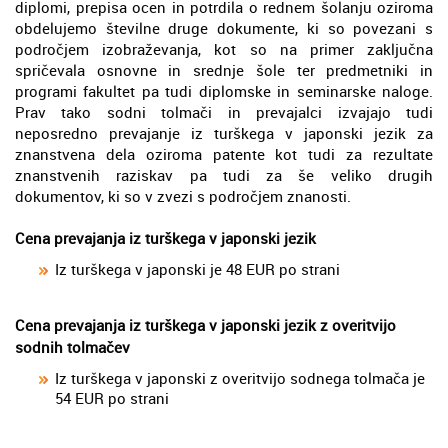
diplomi, prepisa ocen in potrdila o rednem šolanju oziroma
obdelujemo številne druge dokumente, ki so povezani s
področjem izobraževanja, kot so na primer zaključna
spričevala osnovne in srednje šole ter predmetniki in
programi fakultet pa tudi diplomske in seminarske naloge.
Prav tako sodni tolmači in prevajalci izvajajo tudi
neposredno prevajanje iz turškega v japonski jezik za
znanstvena dela oziroma patente kot tudi za rezultate
znanstvenih raziskav pa tudi za še veliko drugih
dokumentov, ki so v zvezi s področjem znanosti.
Cena prevajanja iz turškega v japonski jezik
Iz turškega v japonski je 48 EUR po strani
Cena prevajanja iz turškega v japonski jezik z overitvijo
sodnih tolmačev
Iz turškega v japonski z overitvijo sodnega tolmača je
54 EUR po strani