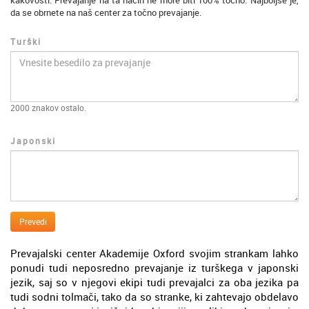
kakovosti. Prevajanje na ta način ne more biti 100% točno. Najboljše je,
da se obrnete na naš center za točno prevajanje.
Turški
2000
znakov ostalo.
Japonski
Prevedi
Prevajalski center Akademije Oxford svojim strankam lahko
ponudi tudi neposredno prevajanje iz turškega v japonski
jezik, saj so v njegovi ekipi tudi prevajalci za oba jezika pa
tudi sodni tolmači, tako da so stranke, ki zahtevajo obdelavo