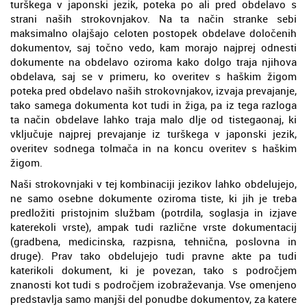
turškega v japonski jezik, poteka po ali pred obdelavo s
strani naših strokovnjakov. Na ta način stranke sebi
maksimalno olajšajo celoten postopek obdelave določenih
dokumentov, saj točno vedo, kam morajo najprej odnesti
dokumente na obdelavo oziroma kako dolgo traja njihova
obdelava, saj se v primeru, ko overitev s haškim žigom
poteka pred obdelavo naših strokovnjakov, izvaja prevajanje,
tako samega dokumenta kot tudi in žiga, pa iz tega razloga
ta način obdelave lahko traja malo dlje od tistegaonaj, ki
vključuje najprej prevajanje iz turškega v japonski jezik,
overitev sodnega tolmača in na koncu overitev s haškim
žigom.
Naši strokovnjaki v tej kombinaciji jezikov lahko obdelujejo,
ne samo osebne dokumente oziroma tiste, ki jih je treba
predložiti pristojnim službam (potrdila, soglasja in izjave
katerekoli vrste), ampak tudi različne vrste dokumentacij
(gradbena, medicinska, razpisna, tehnična, poslovna in
druge). Prav tako obdelujejo tudi pravne akte pa tudi
katerikoli dokument, ki je povezan, tako s področjem
znanosti kot tudi s področjem izobraževanja. Vse omenjeno
predstavlja samo manjši del ponudbe dokumentov, za katere