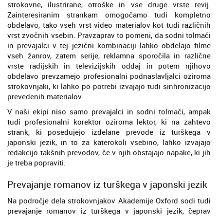
strokovne, ilustrirane, otroške in vse druge vrste revij.
Zainteresiranim strankam omogočamo tudi kompletno
obdelavo, tako vseh vrst video materialov kot tudi različnih
vrst zvočnih vsebin. Pravzaprav to pomeni, da sodni tolmači
in prevajalci v tej jezični kombinaciji lahko obdelajo filme
vseh žanrov, zatem serije, reklamna sporočila in različne
vrste radijskih in televizijskih oddaj in potem njihovo
obdelavo prevzamejo profesionalni podnaslavljalci oziroma
strokovnjaki, ki lahko po potrebi izvajajo tudi sinhronizacijo
prevedenih materialov.
V naši ekipi niso samo prevajalci in sodni tolmači, ampak
tudi profesionalni korektor oziroma lektor, ki na zahtevo
strank, ki posedujejo izdelane prevode iz turškega v
japonski jezik, in to za katerokoli vsebino, lahko izvajajo
redakcijo takšnih prevodov, če v njih obstajajo napake, ki jih
je treba popraviti.
Prevajanje romanov iz turškega v japonski jezik
Na področje dela strokovnjakov Akademije Oxford sodi tudi
prevajanje romanov iz turškega v japonski jezik, čeprav