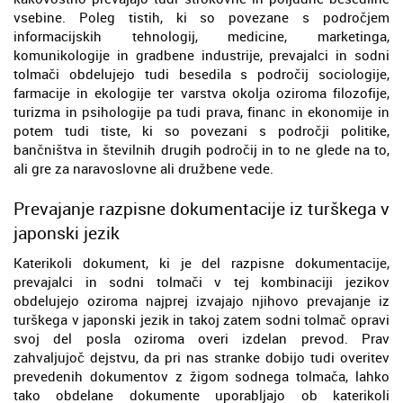
vsebine. Poleg tistih, ki so povezane s področjem
informacijskih tehnologij, medicine, marketinga,
komunikologije in gradbene industrije, prevajalci in sodni
tolmači obdelujejo tudi besedila s področij sociologije,
farmacije in ekologije ter varstva okolja oziroma filozofije,
turizma in psihologije pa tudi prava, financ in ekonomije in
potem tudi tiste, ki so povezani s področji politike,
bančništva in številnih drugih področij in to ne glede na to,
ali gre za naravoslovne ali družbene vede.
Prevajanje razpisne dokumentacije iz turškega v
japonski jezik
Katerikoli dokument, ki je del razpisne dokumentacije,
prevajalci in sodni tolmači v tej kombinaciji jezikov
obdelujejo oziroma najprej izvajajo njihovo prevajanje iz
turškega v japonski jezik in takoj zatem sodni tolmač opravi
svoj del posla oziroma overi izdelan prevod. Prav
zahvaljujoč dejstvu, da pri nas stranke dobijo tudi overitev
prevedenih dokumentov z žigom sodnega tolmača, lahko
tako obdelane dokumente uporabljajo ob katerikoli