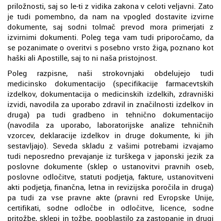
priložnosti, saj so le-ti z vidika zakona v celoti veljavni. Zato
je tudi pomembno, da nam na vpogled dostavite izvirne
dokumente, saj sodni tolmač prevod mora primerjati z
izvirnimi dokumenti. Poleg tega vam tudi priporočamo, da
se pozanimate o overitvi s posebno vrsto žiga, poznano kot
haški ali Apostille, saj to ni naša pristojnost.
Poleg razpisne, naši strokovnjaki obdelujejo tudi
medicinsko dokumentacijo (specifikacije farmacevtskih
izdelkov, dokumentacija o medicinskih izdelkih, zdravniški
izvidi, navodila za uporabo zdravil in značilnosti izdelkov in
druga) pa tudi gradbeno in tehnično dokumentacijo
(navodila za uporabo, laboratorijske analize tehničnih
vzorcev, deklaracije izdelkov in druge dokumente, ki jih
sestavljajo). Seveda skladu z vašimi potrebami izvajamo
tudi neposredno prevajanje iz turškega v japonski jezik za
poslovne dokumente (sklep o ustanovitvi pravnih oseb,
poslovne odločitve, statuti podjetja, fakture, ustanovitveni
akti podjetja, finančna, letna in revizijska poročila in druga)
pa tudi za vse pravne akte (pravni red Evropske Unije,
certifikati, sodne odločbe in odločitve, licence, sodne
pritožbe, sklepi in tožbe, pooblastilo za zastopanje in drugi