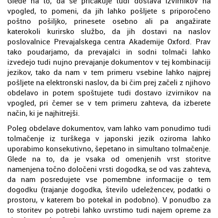
Glede na to, da se pričakuje tudi dostava izvirnikov na
vpogled, to pomeni, da jih lahko pošljete s priporočeno
poštno pošiljko, prinesete osebno ali pa angažirate
katerokoli kurirsko službo, da jih dostavi na naslov
poslovalnice Prevajalskega centra Akademije Oxford. Prav
tako poudarjamo, da prevajalci in sodni tolmači lahko
izvedejo tudi nujno prevajanje dokumentov v tej kombinaciji
jezikov, tako da nam v tem primeru vsebine lahko najprej
pošljete na elektronski naslov, da bi čim prej začeli z njihovo
obdelavo in potem spoštujete tudi dostavo izvirnikov na
vpogled, pri čemer se v tem primeru zahteva, da izberete
način, ki je najhitrejši.
Poleg obdelave dokumentov, vam lahko vam ponudimo tudi
tolmačenje iz turškega v japonski jezik oziroma lahko
uporabimo konsekutivno, šepetano in simultano tolmačenje.
Glede na to, da je vsaka od omenjenih vrst storitve
namenjena točno določeni vrsti dogodka, se od vas zahteva,
da nam posredujete vse pomembne informacije o tem
dogodku (trajanje dogodka, število udeležencev, podatki o
prostoru, v katerem bo potekal in podobno). V ponudbo za
to storitev po potrebi lahko uvrstimo tudi najem opreme za