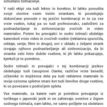
simultano tolmačenje.
V naši ekipi sta tudi lektor in korektor, ki lahko ponudita
svoje storitve vsem tistim strankam, ki posedujejo
dokončane prevode v tej jezični kombinaciji in to za vse
vrste vsebin, tukaj pa so tudi profesionalci, zadolženi za
podnaslavljanje in sinhronizacijo zvočnih in video
materialov. Potem ko prevajalci in sodni tolmači obdelajo
katerokoli vrsto video in zvočnih vsebin (reklamna sporočila,
oddaje, serije, filmi in drugo), oni v skladu z željami strank
izvajajo njihovo podnaslavljanje ali sinhronizacijo, da bi
stranke zelo hitro dobile vsebine, ki jih lahko prikazujejo,
kjerkoli je to potrebno.
Sodni tolmači in prevajalci v tej kombinaciji jezikov
obdelujejo tudi časopisne članke, različne vrste besedil,
učbenike in književna dela pa tudi reklamne materiale in
revije oziroma spletne strani kot tudi številne druge vsebine,
ki so povezane s področjem spleta.
Vse materiale, za katere vam je potrebno prevajanje iz
turškega v japonski jezik in ne zahtevajo overitve z žigom
sodnega tolmača, nam lahko, ne samo pošljete na obdelavo