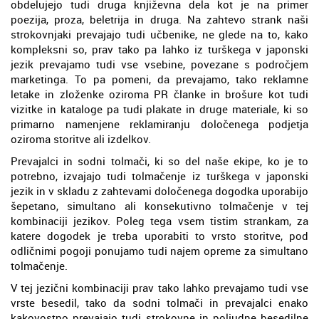
obdelujejo tudi druga književna dela kot je na primer
poezija, proza, beletrija in druga. Na zahtevo strank naši
strokovnjaki prevajajo tudi učbenike, ne glede na to, kako
kompleksni so, prav tako pa lahko iz turškega v japonski
jezik prevajamo tudi vse vsebine, povezane s področjem
marketinga. To pa pomeni, da prevajamo, tako reklamne
letake in zloženke oziroma PR članke in brošure kot tudi
vizitke in kataloge pa tudi plakate in druge materiale, ki so
primarno namenjene reklamiranju določenega podjetja
oziroma storitve ali izdelkov.
Prevajalci in sodni tolmači, ki so del naše ekipe, ko je to
potrebno, izvajajo tudi tolmačenje iz turškega v japonski
jezik in v skladu z zahtevami določenega dogodka uporabijo
šepetano, simultano ali konsekutivno tolmačenje v tej
kombinaciji jezikov. Poleg tega vsem tistim strankam, za
katere dogodek je treba uporabiti to vrsto storitve, pod
odličnimi pogoji ponujamo tudi najem opreme za simultano
tolmačenje.
V tej jezični kombinaciji prav tako lahko prevajamo tudi vse
vrste besedil, tako da sodni tolmači in prevajalci enako
kakovostno prevajajo tudi strokovne in poljudne besedilne