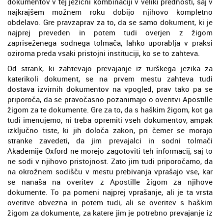
dokumentov v tej jezični kombinaciji v veliki prednosti, saj v
najkrajšem možnem roku dobijo njihovo kompletno
obdelavo. Gre pravzaprav za to, da se samo dokument, ki je
najprej preveden in potem tudi overjen z žigom
zapriseženega sodnega tolmača, lahko uporablja v praksi
oziroma preda vsaki pristojni instituciji, ko se to zahteva.
Od strank, ki zahtevajo prevajanje iz turškega jezika za
katerikoli dokument, se na prvem mestu zahteva tudi
dostava izvirnih dokumentov na vpogled, prav tako pa se
priporoča, da se pravočasno pozanimajo o overitvi Apostille
žigom za te dokumente. Gre za to, da s haškim žigom, kot ga
tudi imenujemo, ni treba opremiti vseh dokumentov, ampak
izključno tiste, ki jih določa zakon, pri čemer se morajo
stranke zavedeti, da jim prevajalci in sodni tolmači
Akademije Oxford ne morejo zagotoviti teh informacij, saj to
ne sodi v njihovo pristojnost. Zato jim tudi priporočamo, da
na okrožnem sodišču v mestu prebivanja vprašajo vse, kar
se nanaša na overitev z Apostille žigom za njihove
dokumente. To pa pomeni najprej vprašanje, ali je ta vrsta
overitve obvezna in potem tudi, ali se overitev s haškim
žigom za dokumente, za katere jim je potrebno prevajanje iz