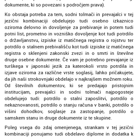
dokumente, ki so povezani s področjem prava).
Ko obstaja potreba za tem, sodni tolmači in prevajalci v tej
jezični kombinaciji obdelujejo tudi osebno izkaznico
oziroma delovno in dovoljenje za prebivanje in potem tudi
potni list, prometno in vozniško dovoljenje kot tudi potrdilo
o državljanstvu, izpiske iz matičnega registra o rojstvu ter
potrdilo o stalnem prebivališču kot tudi izpiske iz matičnega
registra o sklenjeni zakonski zvezi in o smrti in številne
druge osebne dokumente. Če vam je potrebno prevajanje iz
turškega v japonski jezik za katerokoli vrsto potrdila in
izjave oziroma za različne vrste soglasij, lahko pričakujete,
da jih naši strokovnjaki obdelajo v najkrajšem možnem roku.
Od številnih dokumentov, ki se predajajo pristojnim
institucijam, prevajalci in sodni tolmači najpogosteje
obdelujejo tudi: potrdilo o stalni zaposlitvi, potrdilo o
nekaznovanosti, potrdilo o stanju računa v banki, potrdilo o
višini dohodkov, soglasje za zastopanje, potrdilo o
samskem stanu in druge dokumente iz te skupine.
Poleg vsega do zdaj omenjenega, strankam v tej jezični
kombinaciji ponujamo tudi obdelavo diplome in dodatka k