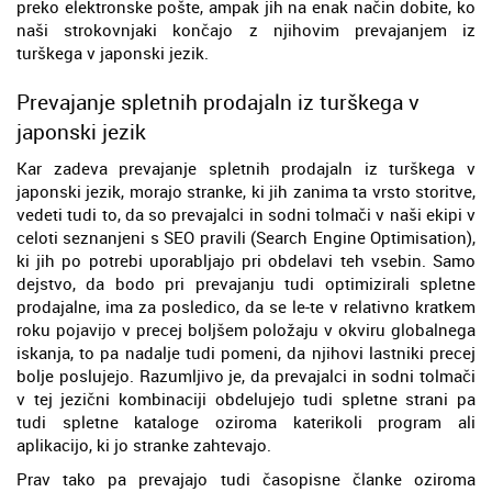
preko elektronske pošte, ampak jih na enak način dobite, ko
naši strokovnjaki končajo z njihovim prevajanjem iz
turškega v japonski jezik.
Prevajanje spletnih prodajaln iz turškega v
japonski jezik
Kar zadeva prevajanje spletnih prodajaln iz turškega v
japonski jezik, morajo stranke, ki jih zanima ta vrsto storitve,
vedeti tudi to, da so prevajalci in sodni tolmači v naši ekipi v
celoti seznanjeni s SEO pravili (Search Engine Optimisation),
ki jih po potrebi uporabljajo pri obdelavi teh vsebin. Samo
dejstvo, da bodo pri prevajanju tudi optimizirali spletne
prodajalne, ima za posledico, da se le-te v relativno kratkem
roku pojavijo v precej boljšem položaju v okviru globalnega
iskanja, to pa nadalje tudi pomeni, da njihovi lastniki precej
bolje poslujejo. Razumljivo je, da prevajalci in sodni tolmači
v tej jezični kombinaciji obdelujejo tudi spletne strani pa
tudi spletne kataloge oziroma katerikoli program ali
aplikacijo, ki jo stranke zahtevajo.
Prav tako pa prevajajo tudi časopisne članke oziroma