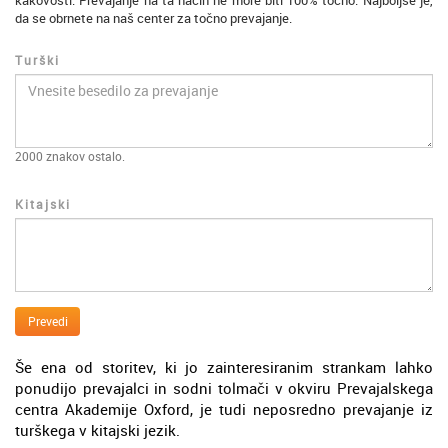
kakovosti. Prevajanje na ta način ne more biti 100% točno. Najboljše je,
da se obrnete na naš center za točno prevajanje.
Turški
2000
znakov ostalo.
Kitajski
Prevedi
Še ena od storitev, ki jo zainteresiranim strankam lahko
ponudijo prevajalci in sodni tolmači v okviru Prevajalskega
centra Akademije Oxford, je tudi neposredno prevajanje iz
turškega v kitajski jezik.