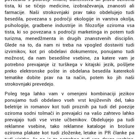
tista, ki se tičejo medicine, izobraževanja, znanosti ali
farmacije. Naši strokovnjaki prav tako obdelujejo tudi
besedila, povezana s področji ekologije in varstva okolja,
psihologije, gradbene industrije in filozofije oziroma vsa
tista, ki so povezana s področji marketinga in potem tudi
turizma, menedžmenta in drugih znanstvenih disciplin.
Glede na to, da nam ni treba na vpogled dostaviti tudi
izvirnikov, kot pri obdelavi dokumentov, ponujamo tudi
možnost, da nam besedilne vsebine, za katere vam je
potrebno prevajanje iz turškega v kitajski jezik, pošljete
preko elektronske pošte in obdelana besedila katerekoli
tematike dobite prav na ta način, potem ko jih naši
strokovnjaki prevedejo.
Poleg tega lahko vam v omenjeni kombinaciji jezikov
ponujamo tudi obdelavo vseh vrst književnih del, tako
beletrije in romanov kot tudi proznih pa tudi del poezije
oziroma sodni tolmači in prevajalci na vašo zahtevo lahko
prevajajo tudi vse vrste učbenikov. Obdelujejo pa tudi
reklamne vsebine, tako reklamne kataloge in brošure
oziroma plakate kot tudi zloženke, letake in PR članke pa
tudi vizitke, če pa je to potrebno tudi vse druge vsebine,