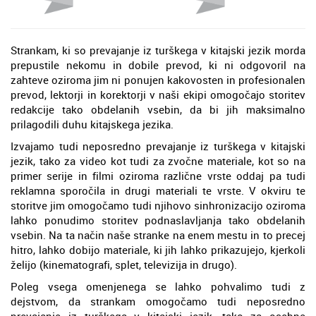
Strankam, ki so prevajanje iz turškega v kitajski jezik morda
prepustile nekomu in dobile prevod, ki ni odgovoril na
zahteve oziroma jim ni ponujen kakovosten in profesionalen
prevod, lektorji in korektorji v naši ekipi omogočajo storitev
redakcije tako obdelanih vsebin, da bi jih maksimalno
prilagodili duhu kitajskega jezika.
Izvajamo tudi neposredno prevajanje iz turškega v kitajski
jezik, tako za video kot tudi za zvočne materiale, kot so na
primer serije in filmi oziroma različne vrste oddaj pa tudi
reklamna sporočila in drugi materiali te vrste. V okviru te
storitve jim omogočamo tudi njihovo sinhronizacijo oziroma
lahko ponudimo storitev podnaslavljanja tako obdelanih
vsebin. Na ta način naše stranke na enem mestu in to precej
hitro, lahko dobijo materiale, ki jih lahko prikazujejo, kjerkoli
želijo (kinematografi, splet, televizija in drugo).
Poleg vsega omenjenega se lahko pohvalimo tudi z
dejstvom, da strankam omogočamo tudi neposredno
prevajanje iz turškega v kitajski jezik, tako za osebne