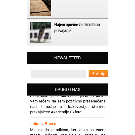
Najem opreme za simultano
prevajanje
Matjaž iz Ajdovščine:
Lahko pohvalim vse zaposlene v Akademiji
Oxford, ker so resnično profesionalni in
NEWSLETTER
prevajalske storitve opravljajo hitro in
učinkoviti.
Martina iz Bleda:
Potrebovala sem prevajanje iz
madžarskega v slovenski jezik in lahko
DRUGI O NAS
vam rečem, da sem pozitivno presenečena
nad hitrostjo in kakovostjo storitve
prevajalcev Akademije Oxford.
Jaka iz Bovca:
Mislim, da je odlično, ker lahko na enem
mestu najdem prevajalske storitve za
različne jezike, tako da se ne morem