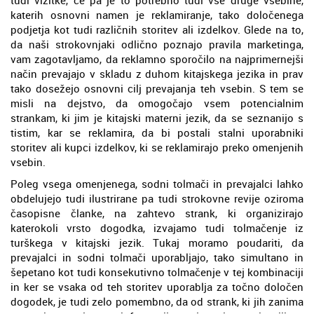
katerih osnovni namen je reklamiranje, tako določenega
podjetja kot tudi različnih storitev ali izdelkov. Glede na to,
da naši strokovnjaki odlično poznajo pravila marketinga,
vam zagotavljamo, da reklamno sporočilo na najprimernejši
način prevajajo v skladu z duhom kitajskega jezika in prav
tako dosežejo osnovni cilj prevajanja teh vsebin. S tem se
misli na dejstvo, da omogočajo vsem potencialnim
strankam, ki jim je kitajski materni jezik, da se seznanijo s
tistim, kar se reklamira, da bi postali stalni uporabniki
storitev ali kupci izdelkov, ki se reklamirajo preko omenjenih
vsebin.
Poleg vsega omenjenega, sodni tolmači in prevajalci lahko
obdelujejo tudi ilustrirane pa tudi strokovne revije oziroma
časopisne članke, na zahtevo strank, ki organizirajo
katerokoli vrsto dogodka, izvajamo tudi tolmačenje iz
turškega v kitajski jezik. Tukaj moramo poudariti, da
prevajalci in sodni tolmači uporabljajo, tako simultano in
šepetano kot tudi konsekutivno tolmačenje v tej kombinaciji
in ker se vsaka od teh storitev uporablja za točno določen
dogodek, je tudi zelo pomembno, da od strank, ki jih zanima