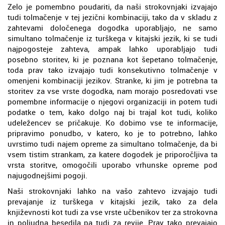
Zelo je pomembno poudariti, da naši strokovnjaki izvajajo
tudi tolmačenje v tej jezični kombinaciji, tako da v skladu z
zahtevami določenega dogodka uporabljajo, ne samo
simultano tolmačenje iz turškega v kitajski jezik, ki se tudi
najpogosteje zahteva, ampak lahko uporabljajo tudi
posebno storitev, ki je poznana kot šepetano tolmačenje,
toda prav tako izvajajo tudi konsekutivno tolmačenje v
omenjeni kombinaciji jezikov. Stranke, ki jim je potrebna ta
storitev za vse vrste dogodka, nam morajo posredovati vse
pomembne informacije o njegovi organizaciji in potem tudi
podatke o tem, kako dolgo naj bi trajal kot tudi, koliko
udeležencev se pričakuje. Ko dobimo vse te informacije,
pripravimo ponudbo, v katero, ko je to potrebno, lahko
uvrstimo tudi najem opreme za simultano tolmačenje, da bi
vsem tistim strankam, za katere dogodek je priporočljiva ta
vrsta storitve, omogočili uporabo vrhunske opreme pod
najugodnejšimi pogoji.
Naši strokovnjaki lahko na vašo zahtevo izvajajo tudi
prevajanje iz turškega v kitajski jezik, tako za dela
književnosti kot tudi za vse vrste učbenikov ter za strokovna
in poljudna besedila pa tudi za revije. Prav tako prevajajo