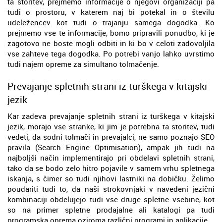
ta storitev, prejmemo informacije o njegovi organizaciji pa
tudi o prostoru, v katerem naj bi potekal in o številu
udeležencev kot tudi o trajanju samega dogodka. Ko
prejmemo vse te informacije, bomo pripravili ponudbo, ki je
zagotovo ne boste mogli odbiti in ki bo v celoti zadovoljila
vse zahteve tega dogodka. Po potrebi vanjo lahko uvrstimo
tudi najem opreme za simultano tolmačenje.
Prevajanje spletnih strani iz turškega v kitajski
jezik
Kar zadeva prevajanje spletnih strani iz turškega v kitajski
jezik, morajo vse stranke, ki jim je potrebna ta storitev, tudi
vedeti, da sodni tolmači in prevajalci, ne samo poznajo SEO
pravila (Search Engine Optimisation), ampak jih tudi na
najboljši način implementirajo pri obdelavi spletnih strani,
tako da se bodo zelo hitro pojavile v samem vrhu spletnega
iskanja, s čimer so tudi njihovi lastniki na dobičku. Želimo
poudariti tudi to, da naši strokovnjaki v navedeni jezični
kombinaciji obdelujejo tudi vse druge spletne vsebine, kot
so na primer spletne prodajalne ali katalogi pa tudi
programska oprema oziroma različni programi in aplikacije.