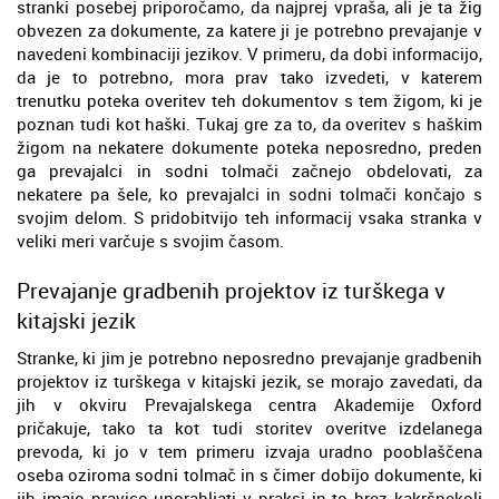
stranki posebej priporočamo, da najprej vpraša, ali je ta žig
obvezen za dokumente, za katere ji je potrebno prevajanje v
navedeni kombinaciji jezikov. V primeru, da dobi informacijo,
da je to potrebno, mora prav tako izvedeti, v katerem
trenutku poteka overitev teh dokumentov s tem žigom, ki je
poznan tudi kot haški. Tukaj gre za to, da overitev s haškim
žigom na nekatere dokumente poteka neposredno, preden
ga prevajalci in sodni tolmači začnejo obdelovati, za
nekatere pa šele, ko prevajalci in sodni tolmači končajo s
svojim delom. S pridobitvijo teh informacij vsaka stranka v
veliki meri varčuje s svojim časom.
Prevajanje gradbenih projektov iz turškega v
kitajski jezik
Stranke, ki jim je potrebno neposredno prevajanje gradbenih
projektov iz turškega v kitajski jezik, se morajo zavedati, da
jih v okviru Prevajalskega centra Akademije Oxford
pričakuje, tako ta kot tudi storitev overitve izdelanega
prevoda, ki jo v tem primeru izvaja uradno pooblaščena
oseba oziroma sodni tolmač in s čimer dobijo dokumente, ki
jih imajo pravico uporabljati v praksi in to brez kakršnekoli