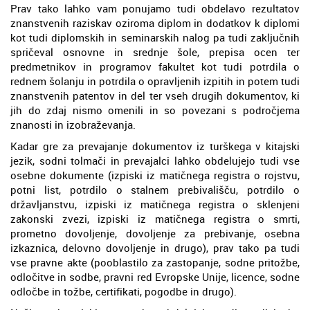
Prav tako lahko vam ponujamo tudi obdelavo rezultatov
znanstvenih raziskav oziroma diplom in dodatkov k diplomi
kot tudi diplomskih in seminarskih nalog pa tudi zaključnih
spričeval osnovne in srednje šole, prepisa ocen ter
predmetnikov in programov fakultet kot tudi potrdila o
rednem šolanju in potrdila o opravljenih izpitih in potem tudi
znanstvenih patentov in del ter vseh drugih dokumentov, ki
jih do zdaj nismo omenili in so povezani s področjema
znanosti in izobraževanja.
Kadar gre za prevajanje dokumentov iz turškega v kitajski
jezik, sodni tolmači in prevajalci lahko obdelujejo tudi vse
osebne dokumente (izpiski iz matičnega registra o rojstvu,
potni list, potrdilo o stalnem prebivališču, potrdilo o
državljanstvu, izpiski iz matičnega registra o sklenjeni
zakonski zvezi, izpiski iz matičnega registra o smrti,
prometno dovoljenje, dovoljenje za prebivanje, osebna
izkaznica, delovno dovoljenje in drugo), prav tako pa tudi
vse pravne akte (pooblastilo za zastopanje, sodne pritožbe,
odločitve in sodbe, pravni red Evropske Unije, licence, sodne
odločbe in tožbe, certifikati, pogodbe in drugo).