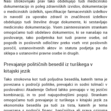
Naši strokovnjaki prav tako obdelujejo tudi medicinsko
dokumentacijo in poleg zdravniških izvidov, dokumentacije
o medicinskih izdelkih, specifikacije farmacevtskih izdelkov
in navodil za uporabo zdravil in značilnosti izdelkov
obdelujejo tudi številne druge dokumente, ki sestavljajo
medicinsko dokumentacijo. Vsem zainteresiranim strankam
omogočamo tudi obdelavo dokumentov, ki se nanašajo na
poslovanje, tako podjetnika kot tudi pravne osebe, od
pogodb in poslovnih odločitev preko vseh vrst poslovnih
poročil, ustanovitvenih aktov in statuta podjetja pa do
sklepa o ustanovitvi pravne osebe in drugih.
Prevajanje političnih besedil iz turškega v
kitajski jezik
Tako strokovna kot tudi poljudna besedila, katerih tema je
povezana s področji politike, prevajalci in sodni tolmači v
poslovalnici Akademije Oxford lahko prevajajo v tej jezični
kombinaciji, in to pod najugodnejšimi pogoji. Strankam
omogočamo tudi prevajanje iz turškega v kitajski jezik za
ekonomska besedila pa tudi za tista, katerih je tema
povezana s področji financ, bančništva ali prava oziroma