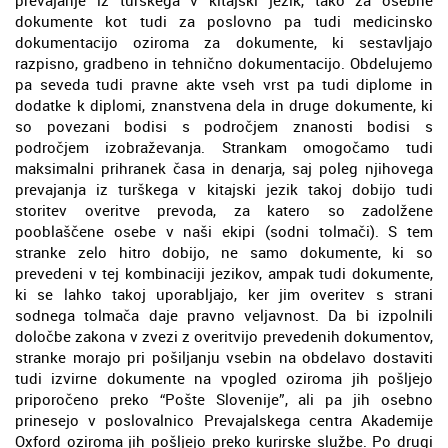
dokumente kot tudi za poslovno pa tudi medicinsko
dokumentacijo oziroma za dokumente, ki sestavljajo
razpisno, gradbeno in tehnično dokumentacijo. Obdelujemo
pa seveda tudi pravne akte vseh vrst pa tudi diplome in
dodatke k diplomi, znanstvena dela in druge dokumente, ki
so povezani bodisi s področjem znanosti bodisi s
področjem izobraževanja. Strankam omogočamo tudi
maksimalni prihranek časa in denarja, saj poleg njihovega
prevajanja iz turškega v kitajski jezik takoj dobijo tudi
storitev overitve prevoda, za katero so zadolžene
pooblaščene osebe v naši ekipi (sodni tolmači). S tem
stranke zelo hitro dobijo, ne samo dokumente, ki so
prevedeni v tej kombinaciji jezikov, ampak tudi dokumente,
ki se lahko takoj uporabljajo, ker jim overitev s strani
sodnega tolmača daje pravno veljavnost. Da bi izpolnili
določbe zakona v zvezi z overitvijo prevedenih dokumentov,
stranke morajo pri pošiljanju vsebin na obdelavo dostaviti
tudi izvirne dokumente na vpogled oziroma jih pošljejo
priporočeno preko “Pošte Slovenije”, ali pa jih osebno
prinesejo v poslovalnico Prevajalskega centra Akademije
Oxford oziroma jih pošljejo preko kurirske službe. Po drugi