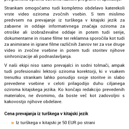
Strankam omogočamo tudi kompletno obdelavo katerekoli
vrste video oziroma zvočnih vsebin. S tem mislimo
predvsem na prevajanje iz turškega v kitajski jezik za
zabavne in oddaje informativnega značaja oziroma za
otroške ali izobraževalne oddaje in potem tudi serije,
dokumentarne in risane filme ter reklamna sporočila kot tudi
za animirane in igrane filme različnih žanrov ter za vse druge
video in zvočne vsebine in potem tudi storitev njihove
sinhronizacije ali podnaslavljanja.
V naši ekipi niso samo prevajalci in sodni tolmači, ampak
tudi profesionalni lektorji oziroma korektorji, ki v vsakem
trenutku strankam lahko ponudijo svoje storitve in slabo
prevedene vsebine v celoti prilagodijo duhu ciljanega
oziroma kitajskega jezika. Ko končajo redakcijo prevedenih
materialov, ne dvomimo, da boste več kot zadovoljni s
kakovostjo njihove obdelave.
Cena prevajanja iz turškega v kitajski jezik
Iz turškega v kitajski je 50 EUR po strani