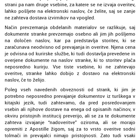
strani pa nam druge vsebine, za katere se ne izvaja overitev,
lahko pošljete na elektronski naslov, če želite, saj se zanje
ne zahteva dostava izvirnikov na vpogled.
Način prevzemanja obdelanih materialov se razlikuje, saj
dokumente stranke prevzemajo osebno ali jim jih pošljemo
na določen naslov, kar pa predstavlja storitev, ki se
zaračunava neodvisno od prevajanja in overitve. Njena cena
je odvisna od kurirske službe, ki tudi dostavlja prevedene in
overjene dokumente na naslov stranke, ki to storitev plača
neposredno kurirju. Vse tiste vsebine, ki ne zahtevajo
overitve, stranke lahko dobijo z dostavo na elektronski
naslov, če to želijo.
Poleg vseh navedenih obveznosti od strank, ki jim je
potrebno neposredno prevajanje dokumentov iz turškega v
kitajski jezik, tudi zahtevamo, da pred posredovanjem
vsebin ali njihove dostave na enega od opisanih načinov, v
okviru pristojnih institucij preverijo, ali se za te dokumente
zahteva izvajanje “nadoveritve” oziroma, ali se morajo
opremiti z Apostille žigom, saj za to vrsto overitve sodni
tolmači in prevajalci nimajo pristojnosti. Zato tudi vsaki