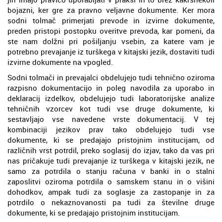
bojazni, ker gre za pravno veljavne dokumente. Ker mora
sodni tolmač primerjati prevode in izvirne dokumente,
preden pristopi postopku overitve prevoda, kar pomeni, da
ste nam dolžni pri pošiljanju vsebin, za katere vam je
potrebno prevajanje iz turškega v kitajski jezik, dostaviti tudi
izvirne dokumente na vpogled.
Sodni tolmači in prevajalci obdelujejo tudi tehnično oziroma
razpisno dokumentacijo in poleg navodila za uporabo in
deklaracij izdelkov, obdelujejo tudi laboratorijske analize
tehničnih vzorcev kot tudi vse druge dokumente, ki
sestavljajo vse navedene vrste dokumentacij. V tej
kombinaciji jezikov prav tako obdelujejo tudi vse
dokumente, ki se predajajo pristojnim institucijam, od
različnih vrst potrdil, preko soglasij do izjav, tako da vas pri
nas pričakuje tudi prevajanje iz turškega v kitajski jezik, ne
samo za potrdila o stanju računa v banki in o stalni
zaposlitvi oziroma potrdila o samskem stanu in o višini
dohodkov, ampak tudi za soglasje za zastopanje in za
potrdilo o nekaznovanosti pa tudi za številne druge
dokumente, ki se predajajo pristojnim institucijam.