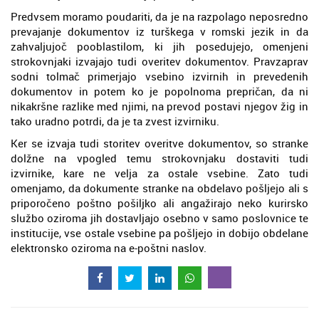
Predvsem moramo poudariti, da je na razpolago neposredno
prevajanje dokumentov iz turškega v romski jezik in da
zahvaljujoč pooblastilom, ki jih posedujejo, omenjeni
strokovnjaki izvajajo tudi overitev dokumentov. Pravzaprav
sodni tolmač primerjajo vsebino izvirnih in prevedenih
dokumentov in potem ko je popolnoma prepričan, da ni
nikakršne razlike med njimi, na prevod postavi njegov žig in
tako uradno potrdi, da je ta zvest izvirniku.
Ker se izvaja tudi storitev overitve dokumentov, so stranke
dolžne na vpogled temu strokovnjaku dostaviti tudi
izvirnike, kare ne velja za ostale vsebine. Zato tudi
omenjamo, da dokumente stranke na obdelavo pošljejo ali s
priporočeno poštno pošiljko ali angažirajo neko kurirsko
službo oziroma jih dostavljajo osebno v samo poslovnice te
institucije, vse ostale vsebine pa pošljejo in dobijo obdelane
elektronsko oziroma na e-poštni naslov.