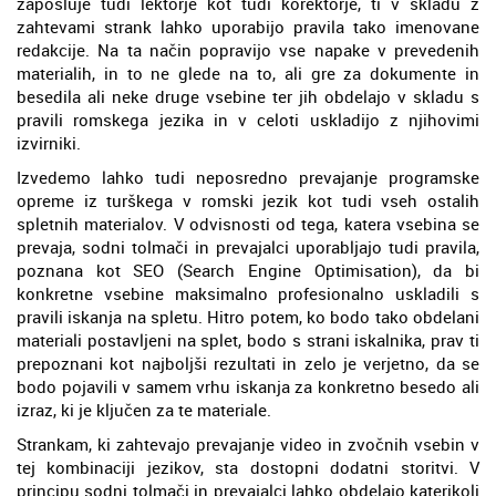
zaposluje tudi lektorje kot tudi korektorje, ti v skladu z
zahtevami strank lahko uporabijo pravila tako imenovane
redakcije. Na ta način popravijo vse napake v prevedenih
materialih, in to ne glede na to, ali gre za dokumente in
besedila ali neke druge vsebine ter jih obdelajo v skladu s
pravili romskega jezika in v celoti uskladijo z njihovimi
izvirniki.
Izvedemo lahko tudi neposredno prevajanje programske
opreme iz turškega v romski jezik kot tudi vseh ostalih
spletnih materialov. V odvisnosti od tega, katera vsebina se
prevaja, sodni tolmači in prevajalci uporabljajo tudi pravila,
poznana kot SEO (Search Engine Optimisation), da bi
konkretne vsebine maksimalno profesionalno uskladili s
pravili iskanja na spletu. Hitro potem, ko bodo tako obdelani
materiali postavljeni na splet, bodo s strani iskalnika, prav ti
prepoznani kot najboljši rezultati in zelo je verjetno, da se
bodo pojavili v samem vrhu iskanja za konkretno besedo ali
izraz, ki je ključen za te materiale.
Strankam, ki zahtevajo prevajanje video in zvočnih vsebin v
tej kombinaciji jezikov, sta dostopni dodatni storitvi. V
principu sodni tolmači in prevajalci lahko obdelajo katerikoli