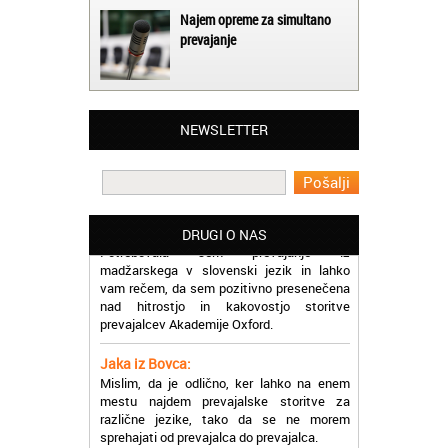
Najem opreme za simultano
prevajanje
Matjaž iz Ajdovščine:
Lahko pohvalim vse zaposlene v Akademiji
NEWSLETTER
Oxford, ker so resnično profesionalni in
prevajalske storitve opravljajo hitro in
učinkoviti.
Martina iz Bleda:
Potrebovala sem prevajanje iz
DRUGI O NAS
madžarskega v slovenski jezik in lahko
vam rečem, da sem pozitivno presenečena
nad hitrostjo in kakovostjo storitve
prevajalcev Akademije Oxford.
Jaka iz Bovca:
Mislim, da je odlično, ker lahko na enem
mestu najdem prevajalske storitve za
različne jezike, tako da se ne morem
sprehajati od prevajalca do prevajalca.