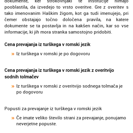
dokumente, ker strokovnjaki te institucije nimajo
pooblastila, da izvedejo to vrsto overitve. Gre z overitev s
tako imenovanim Haškim žigom, kot ga tudi imenujejo, pri
čemer obstajajo točno določena pravila, na katere
dokumente se ta postavlja in na kakšen način, kar so vse
informacije, ki jih mora stranka samostojno pridobiti.
Cena prevajanja iz turškega v romski jezik
Iz turškega v romski je po dogovoru
Cena prevajanja iz turškega v romski jezik z overitvijo
sodnih tolmačev
Iz turškega v romski z overitvijo sodnega tolmača je
po dogovoru
Popusti za prevajanje iz turškega v romski jezik
Če imate veliko število strani za prevajanje, ponujamo
neverjetne popuste.