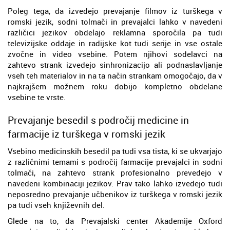
Poleg tega, da izvedejo prevajanje filmov iz turškega v
romski jezik, sodni tolmači in prevajalci lahko v navedeni
različici jezikov obdelajo reklamna sporočila pa tudi
televizijske oddaje in radijske kot tudi serije in vse ostale
zvočne in video vsebine. Potem njihovi sodelavci na
zahtevo strank izvedejo sinhronizacijo ali podnaslavljanje
vseh teh materialov in na ta način strankam omogočajo, da v
najkrajšem možnem roku dobijo kompletno obdelane
vsebine te vrste.
Prevajanje besedil s področij medicine in
farmacije iz turškega v romski jezik
Vsebino medicinskih besedil pa tudi vsa tista, ki se ukvarjajo
z različnimi temami s področij farmacije prevajalci in sodni
tolmači, na zahtevo strank profesionalno prevedejo v
navedeni kombinaciji jezikov. Prav tako lahko izvedejo tudi
neposredno prevajanje učbenikov iz turškega v romski jezik
pa tudi vseh književnih del.
Glede na to, da Prevajalski center Akademije Oxford