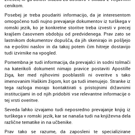
cenikom.
Posebej je treba poudariti informacijo, da je interesentom
omogočeno tudi nujno prevajanje dokumentov iz turškega v
romski jezik, ko je konkretne storitve treba izvesti v precej
krajšem časovnem obdobju od predvidenega. Prav zato se
lastnikom dokumentov dopušča, da jih skenirajo in pošljejo
na e-poštni naslov in da takoj potem čim hitreje dostavijo
tudi izvirnike na vpogled.
Pomembna je tudi informacija, da prevajalci in sodni tolmači
na katerikoli dokument nimajo pravice postaviti Apostille
žiga, ker med njihovimi pooblastili ni overitve s tako
imenovanim Haškim žigom, kot ga tudi imenujejo. Stranke iz
tega razloga morajo kontaktirati s pristojnimi državnimi
institucijami in od njih pridobiti vse relevantne informacije o
tej vrsti overitve.
Seveda lahko izvajamo tudi neposredno prevajanje knjig iz
turškega v romski jezik, kar se nanaša tudi na književna dela
različne tematike in na učbenike.
Prav tako se razume, da zaposleni te specializirane