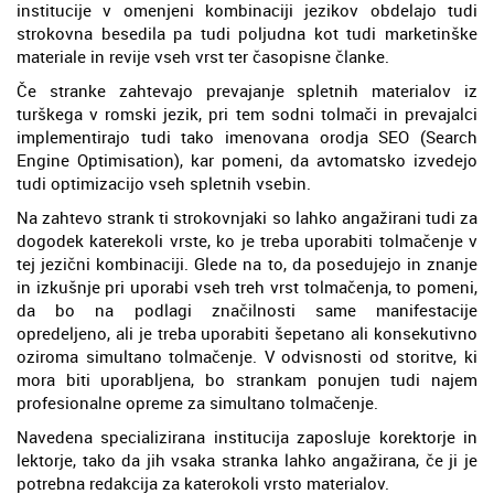
institucije v omenjeni kombinaciji jezikov obdelajo tudi
strokovna besedila pa tudi poljudna kot tudi marketinške
materiale in revije vseh vrst ter časopisne članke.
Če stranke zahtevajo prevajanje spletnih materialov iz
turškega v romski jezik, pri tem sodni tolmači in prevajalci
implementirajo tudi tako imenovana orodja SEO (Search
Engine Optimisation), kar pomeni, da avtomatsko izvedejo
tudi optimizacijo vseh spletnih vsebin.
Na zahtevo strank ti strokovnjaki so lahko angažirani tudi za
dogodek katerekoli vrste, ko je treba uporabiti tolmačenje v
tej jezični kombinaciji. Glede na to, da posedujejo in znanje
in izkušnje pri uporabi vseh treh vrst tolmačenja, to pomeni,
da bo na podlagi značilnosti same manifestacije
opredeljeno, ali je treba uporabiti šepetano ali konsekutivno
oziroma simultano tolmačenje. V odvisnosti od storitve, ki
mora biti uporabljena, bo strankam ponujen tudi najem
profesionalne opreme za simultano tolmačenje.
Navedena specializirana institucija zaposluje korektorje in
lektorje, tako da jih vsaka stranka lahko angažirana, če ji je
potrebna redakcija za katerokoli vrsto materialov.