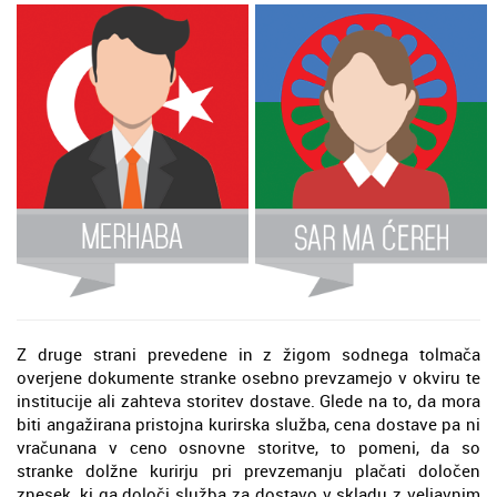
Z druge strani prevedene in z žigom sodnega tolmača
overjene dokumente stranke osebno prevzamejo v okviru te
institucije ali zahteva storitev dostave. Glede na to, da mora
biti angažirana pristojna kurirska služba, cena dostave pa ni
vračunana v ceno osnovne storitve, to pomeni, da so
stranke dolžne kurirju pri prevzemanju plačati določen
znesek, ki ga določi služba za dostavo v skladu z veljavnim