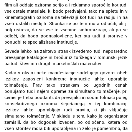
film ali oddajo oziroma serijo ali reklamno sporočilo kot tudi
vse ostale materiale, ki bodo predvajani, tako na spletu in v
kinematografih oziroma na televiziji kot tudi na radiju in na
vseh ostalih medijih. Stranka se po tem mora odločiti, ali ji
bolj ustreza, da se vse te vsebine sinhronizirajo, ali pa se
odloči, da bodo podnaslovljene, ker sta tudi ti storitve v
ponudbi te specializirane institucije.
Seveda lahko na zahtevo strank izvedemo tudi neposredno
prevajanje katalogov in brošur iz turškega v romunski jezik
pa tudi številnih drugih marketinških materialov.
Kadar v okviru neke manifestacije sodelujejo govorci obeh
jezikov, zaposleni konkretne institucije lahko uporabijo
tolmačenje. Prav tako strankam po ugodnih cenah
ponujamo tudi najem opreme za simultano tolmačenje, pri
čemer je treba poudariti, da prevajalci in sodni tolmači poleg
konsekutivnega oziroma šepetanega, v tej kombinaciji
jezikov lahko uporabljajo tudi pravila, ki jih vključuje
simultano tolmačenje. V skladu s tem, kako je organizator
zamislil, da bo dogodek izveden, bo odločeno, katera od
vseh storitev mora biti uporabljena in zelo je pomembno, da