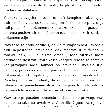
vse ostale dokumente te vrste, ki jih stranka predhodno
dostavi na obdelavo.
Vsekakor prevajalci in sodni tolmači kompletno obdelujejo
tudi različne vrste dokumentacij, pri čemer lahko prevedejo
tudi posamične dokumente iz sestave razpisne in gradbene
oziroma poslovne in tehnične kot tudi medicinske in osebne
dokumentacije.
Prav tako se bodo potrudili, da v čim krajšem roku izvedejo
tudi neposredno prevajanje dokumentov iz turškega v
romski jezik, ki jih nismo omenili, toda stranka mora
predhodno dostaviti izvirnike na vpogled. Vse to se zahteva
ker prevajalci sodni tolmači po prevajanju izvajajo tudi
overitev, pri čemer morajo primerjati preveden in izvirniki
dokument, da bi ugotovili, ali je njihova vsebina istovetna.
Posebej je treba poudariti, da žig zapriseženega sodnega
tolmača na prevedenem dokumentu prav to tudi potrjuje
oziroma tolmači se, kot da je prevod zvest izvirniku.
Prav tako je posebej pomembno, da stranke preverijo vse,
kar se nanaša na overitev z Apostille žigom za njihove