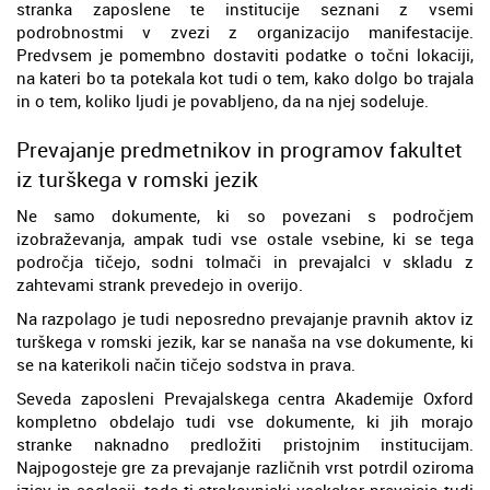
stranka zaposlene te institucije seznani z vsemi
podrobnostmi v zvezi z organizacijo manifestacije.
Predvsem je pomembno dostaviti podatke o točni lokaciji,
na kateri bo ta potekala kot tudi o tem, kako dolgo bo trajala
in o tem, koliko ljudi je povabljeno, da na njej sodeluje.
Prevajanje predmetnikov in programov fakultet
iz turškega v romski jezik
Ne samo dokumente, ki so povezani s področjem
izobraževanja, ampak tudi vse ostale vsebine, ki se tega
področja tičejo, sodni tolmači in prevajalci v skladu z
zahtevami strank prevedejo in overijo.
Na razpolago je tudi neposredno prevajanje pravnih aktov iz
turškega v romski jezik, kar se nanaša na vse dokumente, ki
se na katerikoli način tičejo sodstva in prava.
Seveda zaposleni Prevajalskega centra Akademije Oxford
kompletno obdelajo tudi vse dokumente, ki jih morajo
stranke naknadno predložiti pristojnim institucijam.
Najpogosteje gre za prevajanje različnih vrst potrdil oziroma
izjav in soglasij, toda ti strokovnjaki vsekakor prevajajo tudi