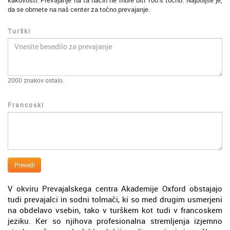
kakovosti. Prevajanje na ta način ne more biti 100% točno. Najboljše je,
da se obrnete na naš center za točno prevajanje.
Turški
2000
znakov ostalo.
Francoski
Prevedi
V okviru Prevajalskega centra Akademije Oxford obstajajo
tudi prevajalci in sodni tolmači, ki so med drugim usmerjeni
na obdelavo vsebin, tako v turškem kot tudi v francoskem
jeziku. Ker so njihova profesionalna stremljenja izjemno