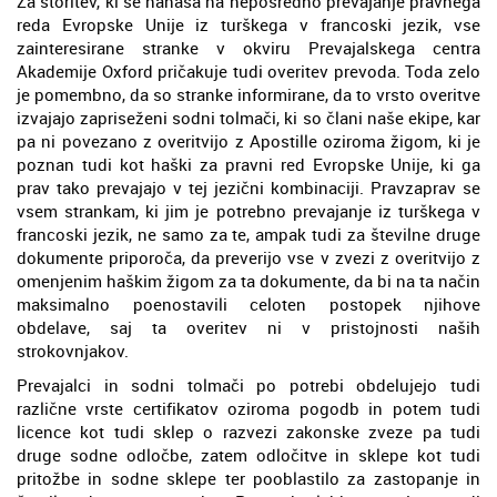
Za storitev, ki se nanaša na neposredno prevajanje pravnega
reda Evropske Unije iz turškega v francoski jezik, vse
zainteresirane stranke v okviru Prevajalskega centra
Akademije Oxford pričakuje tudi overitev prevoda. Toda zelo
je pomembno, da so stranke informirane, da to vrsto overitve
izvajajo zapriseženi sodni tolmači, ki so člani naše ekipe, kar
pa ni povezano z overitvijo z Apostille oziroma žigom, ki je
poznan tudi kot haški za pravni red Evropske Unije, ki ga
prav tako prevajajo v tej jezični kombinaciji. Pravzaprav se
vsem strankam, ki jim je potrebno prevajanje iz turškega v
francoski jezik, ne samo za te, ampak tudi za številne druge
dokumente priporoča, da preverijo vse v zvezi z overitvijo z
omenjenim haškim žigom za ta dokumente, da bi na ta način
maksimalno poenostavili celoten postopek njihove
obdelave, saj ta overitev ni v pristojnosti naših
strokovnjakov.
Prevajalci in sodni tolmači po potrebi obdelujejo tudi
različne vrste certifikatov oziroma pogodb in potem tudi
licence kot tudi sklep o razvezi zakonske zveze pa tudi
druge sodne odločbe, zatem odločitve in sklepe kot tudi
pritožbe in sodne sklepe ter pooblastilo za zastopanje in