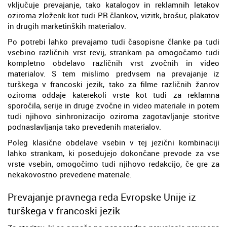
vključuje prevajanje, tako katalogov in reklamnih letakov
oziroma zloženk kot tudi PR člankov, vizitk, brošur, plakatov
in drugih marketinških materialov.
Po potrebi lahko prevajamo tudi časopisne članke pa tudi
vsebino različnih vrst revij, strankam pa omogočamo tudi
kompletno obdelavo različnih vrst zvočnih in video
materialov. S tem mislimo predvsem na prevajanje iz
turškega v francoski jezik, tako za filme različnih žanrov
oziroma oddaje katerekoli vrste kot tudi za reklamna
sporočila, serije in druge zvočne in video materiale in potem
tudi njihovo sinhronizacijo oziroma zagotavljanje storitve
podnaslavljanja tako prevedenih materialov.
Poleg klasične obdelave vsebin v tej jezični kombinaciji
lahko strankam, ki posedujejo dokončane prevode za vse
vrste vsebin, omogočimo tudi njihovo redakcijo, če gre za
nekakovostno prevedene materiale.
Prevajanje pravnega reda Evropske Unije iz
turškega v francoski jezik