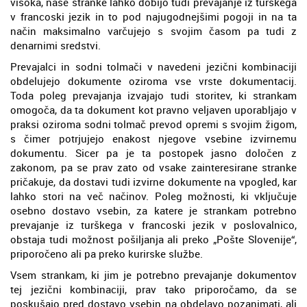
visoka, naše stranke lahko dobijo tudi prevajanje iz turškega
v francoski jezik in to pod najugodnejšimi pogoji in na ta
način maksimalno varčujejo s svojim časom pa tudi z
denarnimi sredstvi.
Prevajalci in sodni tolmači v navedeni jezični kombinaciji
obdelujejo dokumente oziroma vse vrste dokumentacij.
Toda poleg prevajanja izvajajo tudi storitev, ki strankam
omogoča, da ta dokument kot pravno veljaven uporabljajo v
praksi oziroma sodni tolmač prevod opremi s svojim žigom,
s čimer potrjujejo enakost njegove vsebine izvirnemu
dokumentu. Sicer pa je ta postopek jasno določen z
zakonom, pa se prav zato od vsake zainteresirane stranke
pričakuje, da dostavi tudi izvirne dokumente na vpogled, kar
lahko stori na več načinov. Poleg možnosti, ki vključuje
osebno dostavo vsebin, za katere je strankam potrebno
prevajanje iz turškega v francoski jezik v poslovalnico,
obstaja tudi možnost pošiljanja ali preko „Pošte Slovenije“,
priporočeno ali pa preko kurirske službe.
Vsem strankam, ki jim je potrebno prevajanje dokumentov
tej jezični kombinaciji, prav tako priporočamo, da se
poskušajo pred dostavo vsebin na obdelavo pozanimati, ali