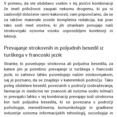
V primeru, da ste obdelavo vsebin v tej jezični kombinaciji
že imeli priložnost zaupati nekomu drugemu, ki pa ni
zadovoljil določene ravni kakovosti, vam priporočamo, da se
za takšne materiale izvede kompletna redakcija, kar prav
tako sodi med storitve, ki jih strankam ponujajo naši
strokovnjaki oziroma visoko usposobljeni korektorji in
lektorji.
Prevajanje strokovnih in poljudnih besedil iz
turškega v francoski jezik
Stranke, ki posedujejo strokovna ali poljudna besedila, za
katere jim je potrebno prevajanje iz turškega v francoski
jezik, to zahtevo lahko posredujejo našim strokovnjakom,
saj je poznano, da se znajdejo v kateremkoli področju. Tako
poleg obdelave besedil, povezanih s področji izobraževanja,
farmacije in medicine ter znanosti ali turizma sodni tolmači
in prevajalci lahko v tej kombinaciji prevajajo tudi strokovna
kot tudi poljudna besedila, ki so povezana s področji
psihologije, menedžmenta, komunikologije in gradbene
industrije oziroma informacijskih tehnologij, sociologije in