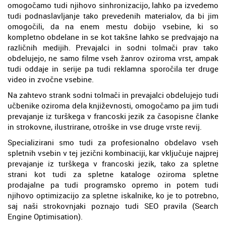
omogočamo tudi njihovo sinhronizacijo, lahko pa izvedemo
tudi podnaslavljanje tako prevedenih materialov, da bi jim
omogočili, da na enem mestu dobijo vsebine, ki so
kompletno obdelane in se kot takšne lahko se predvajajo na
različnih medijih. Prevajalci in sodni tolmači prav tako
obdelujejo, ne samo filme vseh žanrov oziroma vrst, ampak
tudi oddaje in serije pa tudi reklamna sporočila ter druge
video in zvočne vsebine.
Na zahtevo strank sodni tolmači in prevajalci obdelujejo tudi
učbenike oziroma dela književnosti, omogočamo pa jim tudi
prevajanje iz turškega v francoski jezik za časopisne članke
in strokovne, ilustrirane, otroške in vse druge vrste revij.
Specializirani smo tudi za profesionalno obdelavo vseh
spletnih vsebin v tej jezični kombinaciji, kar vključuje najprej
prevajanje iz turškega v francoski jezik, tako za spletne
strani kot tudi za spletne kataloge oziroma spletne
prodajalne pa tudi programsko opremo in potem tudi
njihovo optimizacijo za spletne iskalnike, ko je to potrebno,
saj naši strokovnjaki poznajo tudi SEO pravila (Search
Engine Optimisation).