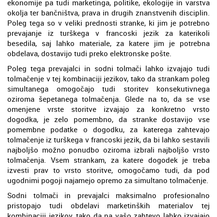
ekonomije pa tudi marketinga, politike, ekologije in varstva
okolja ter bančništva, prava in drugih znanstvenih disciplin.
Poleg tega so v veliki prednosti stranke, ki jim je potrebno
prevajanje iz turškega v francoski jezik za katerikoli
besedila, saj lahko materiale, za katere jim je potrebna
obdelava, dostavijo tudi preko elektronske pošte.
Poleg tega prevajalci in sodni tolmači lahko izvajajo tudi
tolmačenje v tej kombinaciji jezikov, tako da strankam poleg
simultanega omogočajo tudi storitev konsekutivnega
oziroma šepetanega tolmačenja. Glede na to, da se vse
omenjene vrste storitve izvajajo za konkretno vrsto
dogodka, je zelo pomembno, da stranke dostavijo vse
pomembne podatke o dogodku, za katerega zahtevajo
tolmačenje iz turškega v francoski jezik, da bi lahko sestavili
najboljšo možno ponudbo oziroma izbrali najboljšo vrsto
tolmačenja. Vsem strankam, za katere dogodek je treba
izvesti prav to vrsto storitve, omogočamo tudi, da pod
ugodnimi pogoji najamejo opremo za simultano tolmačenje.
Sodni tolmači in prevajalci maksimalno profesionalno
pristopajo tudi obdelavi marketinških materialov tej
kombinaciji jezikov, tako da na vašo zahtevo lahko izvajajo