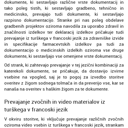
dokumente, ki sestavljajo različne vrste dokumentacij in
tako poleg tistih, ki sestavljajo gradbeno, tehnično in
medicinsko, prevajajo tudi dokumente, ki sestavljajo
razpisno dokumentacijo. Stranke pri nas poleg obdelave
gradbenih projektov oziroma navodila za uporabo zdravil in
značilnosti izdelkov ter deklaracij izdelkov pričakuje tudi
prevajanje iz turškega v francoski jezik za zdravniške izvide
in specifikacije farmacevtskih izdelkov pa tudi za
dokumentacijo o medicinskih izdelkih oziroma vse druge
dokumente, ki sestavljajo vse omenjene vrste dokumentacij.
Od strank, ki zahtevajo prevajanje v tej jezični kombinaciji za
katerekoli dokumente, se pričakuje, da dostavijo izvirne
vsebine na vpogled, saj je to pogoj za izvedbo storitve
overitev z žigom sodnega tolmača in da preverijo vse, kar se
nanaša na overitev s haškim žigom za te dokumente.
Prevajanje zvočnih in video materialov iz
turškega v francoski jezik
V okviru storitve, ki vključuje prevajanje različnih zvočnih
oziroma video vsebin iz turškega v francoski jezik, strankam