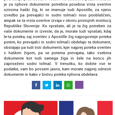
je za njihove dokumente potrebna posebna vrsta overitve
oziroma haški žig, ki se imenuje tudi Apostille, za njeno
izvedbo pa prevajalci in sodni tolmači niso pooblaščeni,
ampak se ta vrsta overitve izvaja v okviru pristojnih institucij
Republike Slovenije. Ko vprašate, ali je ta žig potreben za
vaše dokumente in izveste, da je, morate tudi vprašati, kdaj
le-ta poteka, saj overitev z Apostille žig najpogosteje poteka
potem, ko prevajalci in sodni tolmači obdelajo ta dokument,
obstajajo pa tudi tisti dokumenti, kjer najprej poteka overitev
s haškim žigom, pa se potema prevajata, tako vsebina
dokumente kot tudi samega žiga in šele na koncu jih
zapriseženi sodni tolmač. V trenutku, ko dobite vse te
podatke, vam bo povsem jasno, kam morate najprej odnesti
dokumente in kako v bistvu poteka njihova obdelava.