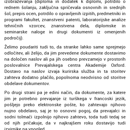
izobraževanja (diploma in dodatek k diplomi, potrdilo o
rednem šolanju, zaključna spričevala osnovnih in srednjih
šol, prepis ocen, potrdilo o opravljenih izpitih, predmetniki in
programi fakultet, znanstveni patenti, laboratorijske analize
tehničnih vzorcev, znanstvena dela, diplomske in
seminarske naloge in drugi dokumenti iz omenjenih
področij).
Želimo poudariti tudi to, da stranke lahko same sprejmejo
odločitev, ali želijo, da jim prevedene dokumente dostavimo
na določen naslov ali pa jih osebno prevzamejo v prostorih
poslovalnice Prevajalskega centra Akademije Oxford.
Dostavo na naslov izvaja kurirska služba in ta storitev
zahteva dodatno plačilo, popolnoma neodvisno od storitve
obdelave dokumentov.
Po drugi strani pa je edini način, da dokumente, za katere
jim je potrebno prevajanje iz turškega v francoski jezik,
pošljejo preko elektronske pošte, ko zahtevajo njihovo
nujno obdelavo, saj je to osnovni pogoj, da prevajalci in
sodni tolmači izpolnijo njihovo zahtevo, toda tudi tedaj se
od njih pričakuje, da v najkrajšem roku dostavijo tudi
izvirnike na vpogled.