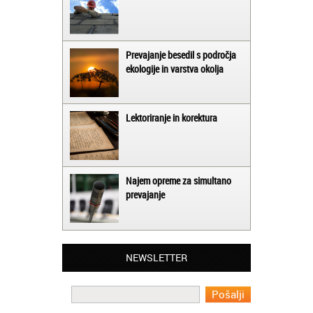
Prevajanje besedil s področja
ekologije in varstva okolja
Lektoriranje in korektura
Najem opreme za simultano
prevajanje
Matjaž iz Ajdovščine:
Lahko pohvalim vse zaposlene v Akademiji
Oxford, ker so resnično profesionalni in
prevajalske storitve opravljajo hitro in
NEWSLETTER
učinkoviti.
Martina iz Bleda:
Potrebovala sem prevajanje iz