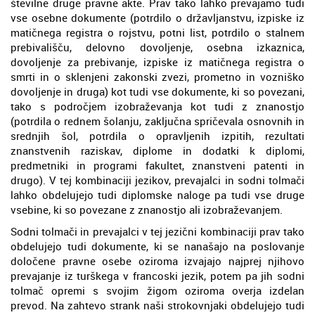
številne druge pravne akte. Prav tako lahko prevajamo tudi
vse osebne dokumente (potrdilo o državljanstvu, izpiske iz
matičnega registra o rojstvu, potni list, potrdilo o stalnem
prebivališču, delovno dovoljenje, osebna izkaznica,
dovoljenje za prebivanje, izpiske iz matičnega registra o
smrti in o sklenjeni zakonski zvezi, prometno in vozniško
dovoljenje in druga) kot tudi vse dokumente, ki so povezani,
tako s področjem izobraževanja kot tudi z znanostjo
(potrdila o rednem šolanju, zaključna spričevala osnovnih in
srednjih šol, potrdila o opravljenih izpitih, rezultati
znanstvenih raziskav, diplome in dodatki k diplomi,
predmetniki in programi fakultet, znanstveni patenti in
drugo). V tej kombinaciji jezikov, prevajalci in sodni tolmači
lahko obdelujejo tudi diplomske naloge pa tudi vse druge
vsebine, ki so povezane z znanostjo ali izobraževanjem.
Sodni tolmači in prevajalci v tej jezični kombinaciji prav tako
obdelujejo tudi dokumente, ki se nanašajo na poslovanje
določene pravne osebe oziroma izvajajo najprej njihovo
prevajanje iz turškega v francoski jezik, potem pa jih sodni
tolmač opremi s svojim žigom oziroma overja izdelan
prevod. Na zahtevo strank naši strokovnjaki obdelujejo tudi