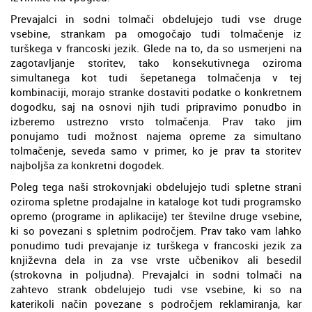
Prevajalci in sodni tolmači obdelujejo tudi vse druge
vsebine, strankam pa omogočajo tudi tolmačenje iz
turškega v francoski jezik. Glede na to, da so usmerjeni na
zagotavljanje storitev, tako konsekutivnega oziroma
simultanega kot tudi šepetanega tolmačenja v tej
kombinaciji, morajo stranke dostaviti podatke o konkretnem
dogodku, saj na osnovi njih tudi pripravimo ponudbo in
izberemo ustrezno vrsto tolmačenja. Prav tako jim
ponujamo tudi možnost najema opreme za simultano
tolmačenje, seveda samo v primer, ko je prav ta storitev
najboljša za konkretni dogodek.
Poleg tega naši strokovnjaki obdelujejo tudi spletne strani
oziroma spletne prodajalne in kataloge kot tudi programsko
opremo (programe in aplikacije) ter številne druge vsebine,
ki so povezani s spletnim področjem. Prav tako vam lahko
ponudimo tudi prevajanje iz turškega v francoski jezik za
književna dela in za vse vrste učbenikov ali besedil
(strokovna in poljudna). Prevajalci in sodni tolmači na
zahtevo strank obdelujejo tudi vse vsebine, ki so na
katerikoli način povezane s področjem reklamiranja, kar