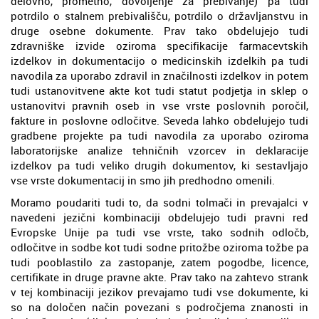
delovno, prometno, dovoljenje za prebivanje) pa tudi
potrdilo o stalnem prebivališču, potrdilo o državljanstvu in
druge osebne dokumente. Prav tako obdelujejo tudi
zdravniške izvide oziroma specifikacije farmacevtskih
izdelkov in dokumentacijo o medicinskih izdelkih pa tudi
navodila za uporabo zdravil in značilnosti izdelkov in potem
tudi ustanovitvene akte kot tudi statut podjetja in sklep o
ustanovitvi pravnih oseb in vse vrste poslovnih poročil,
fakture in poslovne odločitve. Seveda lahko obdelujejo tudi
gradbene projekte pa tudi navodila za uporabo oziroma
laboratorijske analize tehničnih vzorcev in deklaracije
izdelkov pa tudi veliko drugih dokumentov, ki sestavljajo
vse vrste dokumentacij in smo jih predhodno omenili.
Moramo poudariti tudi to, da sodni tolmači in prevajalci v
navedeni jezični kombinaciji obdelujejo tudi pravni red
Evropske Unije pa tudi vse vrste, tako sodnih odločb,
odločitve in sodbe kot tudi sodne pritožbe oziroma tožbe pa
tudi pooblastilo za zastopanje, zatem pogodbe, licence,
certifikate in druge pravne akte. Prav tako na zahtevo strank
v tej kombinaciji jezikov prevajamo tudi vse dokumente, ki
so na določen način povezani s področjema znanosti in