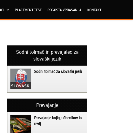
AČI
PLACEMENT TEST
POGOSTA VPRAŠANJA
KONTAKT
Sodni tolmač in prevajalec za
slovaški jezik
Sodni tolmač za slovaški jezik
Prevajanje
Prevajanje knjig, učbenikov in
revij