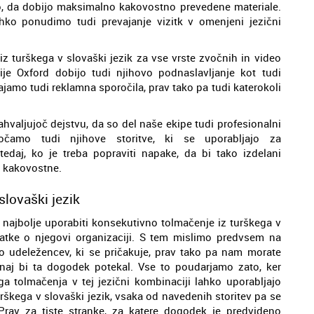
o, da dobijo maksimalno kakovostno prevedene materiale.
hko ponudimo tudi prevajanje vizitk v omenjeni jezični
 iz turškega v slovaški jezik za vse vrste zvočnih in video
je Oxford dobijo tudi njihovo podnaslavljanje kot tudi
vajamo tudi reklamna sporočila, prav tako pa tudi katerokoli
hvaljujoč dejstvu, da so del naše ekipe tudi profesionalni
gočamo tudi njihove storitve, ki se uporabljajo za
edaj, ko je treba popraviti napake, da bi tako izdelani
za kakovostne.
slovaški jezik
k najbolje uporabiti konsekutivno tolmačenje iz turškega v
atke o njegovi organizaciji. S tem mislimo predvsem na
o udeležencev, ki se pričakuje, prav tako pa nam morate
 naj bi ta dogodek potekal. Vse to poudarjamo zato, ker
ga tolmačenja v tej jezični kombinaciji lahko uporabljajo
rškega v slovaški jezik, vsaka od navedenih storitev pa se
rav za tiste stranke, za katere dogodek je predvideno