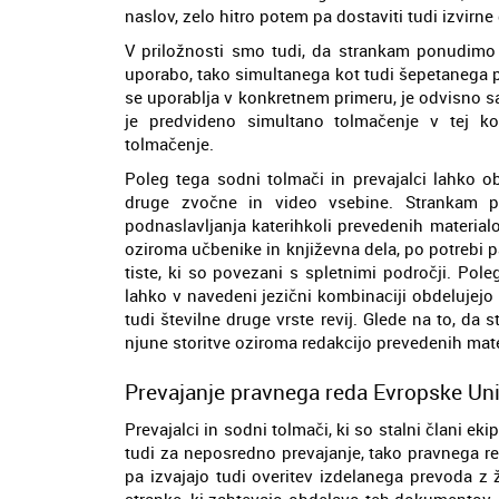
naslov, zelo hitro potem pa dostaviti tudi izvir
V priložnosti smo tudi, da strankam ponudimo t
uporabo, tako simultanega kot tudi šepetanega p
se uporablja v konkretnem primeru, je odvisno 
je predvideno simultano tolmačenje v tej k
tolmačenje.
Poleg tega sodni tolmači in prevajalci lahko ob
druge zvočne in video vsebine. Strankam po
podnaslavljanja katerihkoli prevedenih material
oziroma učbenike in književna dela, po potrebi 
tiste, ki so povezani s spletnimi področji. Po
lahko v navedeni jezični kombinaciji obdelujejo
tudi številne druge vrste revij. Glede na to, da
njune storitve oziroma redakcijo prevedenih mate
Prevajanje pravnega reda Evropske Unij
Prevajalci in sodni tolmači, ki so stalni člani e
tudi za neposredno prevajanje, tako pravnega re
pa izvajajo tudi overitev izdelanega prevoda 
stranke, ki zahtevajo obdelavo teh dokumentov,