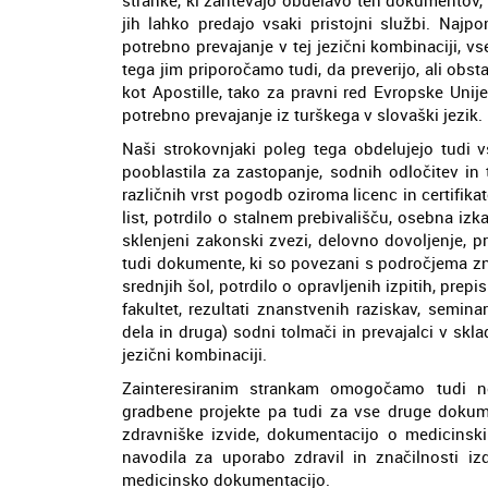
jih lahko predajo vsaki pristojni službi. Najp
potrebno prevajanje v tej jezični kombinaciji, v
tega jim priporočamo tudi, da preverijo, ali ob
kot Apostille, tako za pravni red Evropske Unij
potrebno prevajanje iz turškega v slovaški jezik.
Naši strokovnjaki poleg tega obdelujejo tudi v
pooblastila za zastopanje, sodnih odločitev in
različnih vrst pogodb oziroma licenc in certifik
list, potrdilo o stalnem prebivališču, osebna izka
sklenjeni zakonski zvezi, delovno dovoljenje, p
tudi dokumente, ki so povezani s področjema zn
srednjih šol, potrdilo o opravljenih izpitih, prep
fakultet, rezultati znanstvenih raziskav, semin
dela in druga) sodni tolmači in prevajalci v sk
jezični kombinaciji.
Zainteresiranim strankam omogočamo tudi ne
gradbene projekte pa tudi za vse druge dokume
zdravniške izvide, dokumentacijo o medicinskih
navodila za uporabo zdravil in značilnosti i
medicinsko dokumentacijo.