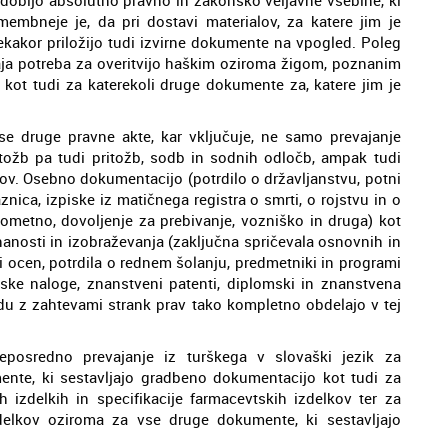
omembneje je, da pri dostavi materialov, za katere jim je
sekakor priložijo tudi izvirne dokumente na vpogled. Poleg
staja potreba za overitvijo haškim oziroma žigom, poznanim
e kot tudi za katerekoli druge dokumente za, katere jim je
se druge pravne akte, kar vključuje, ne samo prevajanje
 tožb pa tudi pritožb, sodb in sodnih odločb, ampak tudi
atov. Osebno dokumentacijo (potrdilo o državljanstvu, potni
znica, izpiske iz matičnega registra o smrti, o rojstvu in o
rometno, dovoljenje za prebivanje, vozniško in druga) kot
anosti in izobraževanja (zaključna spričevala osnovnih in
isi ocen, potrdila o rednem šolanju, predmetniki in programi
arske naloge, znanstveni patenti, diplomski in znanstvena
ladu z zahtevami strank prav tako kompletno obdelajo v tej
posredno prevajanje iz turškega v slovaški jezik za
nte, ki sestavljajo gradbeno dokumentacijo kot tudi za
 izdelkih in specifikacije farmacevtskih izdelkov ter za
zdelkov oziroma za vse druge dokumente, ki sestavljajo