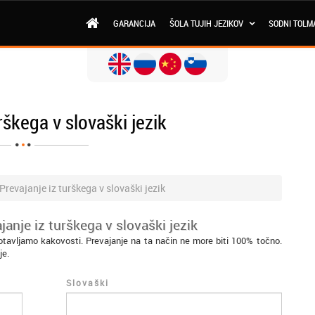
GARANCIJA
ŠOLA TUJIH JEZIKOV
SODNI TOLM
rškega v slovaški jezik
Prevajanje iz turškega v slovaški jezik
anje iz turškega v slovaški jezik
otavljamo kakovosti. Prevajanje na ta način ne more biti 100% točno.
je.
Slovaški