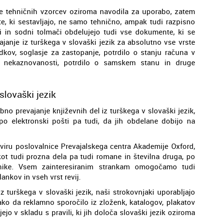
ze tehničnih vzorcev oziroma navodila za uporabo, zatem
te, ki sestavljajo, ne samo tehnično, ampak tudi razpisno
i in sodni tolmači obdelujejo tudi vse dokumente, ki se
ajanje iz turškega v slovaški jezik za absolutno vse vrste
hodkov, soglasje za zastopanje, potrdilo o stanju računa v
o o nekaznovanosti, potrdilo o samskem stanu in druge
slovaški jezik
bno prevajanje književnih del iz turškega v slovaški jezik,
po elektronski pošti pa tudi, da jih obdelane dobijo na
okviru poslovalnice Prevajalskega centra Akademije Oxford,
 kot tudi prozna dela pa tudi romane in številna druga, po
enike. Vsem zainteresiranim strankam omogočamo tudi
ankov in vseh vrst revij.
z turškega v slovaški jezik, naši strokovnjaki uporabljajo
tako da reklamno sporočilo iz zloženk, katalogov, plakatov
jo v skladu s pravili, ki jih določa slovaški jezik oziroma