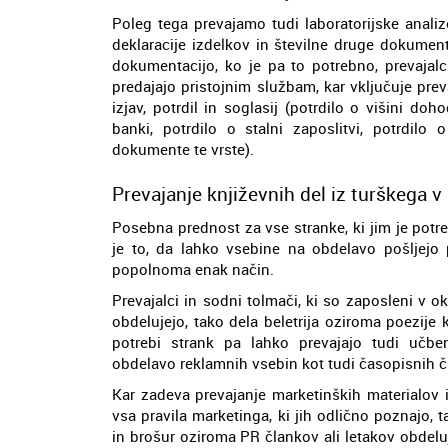
Poleg tega prevajamo tudi laboratorijske anali
deklaracije izdelkov in številne druge dokumen
dokumentacijo, ko je pa to potrebno, prevajalc
predajajo pristojnim službam, kar vključuje prev
izjav, potrdil in soglasij (potrdilo o višini do
banki, potrdilo o stalni zaposlitvi, potrdil
dokumente te vrste).
Prevajanje književnih del iz turškega v 
Posebna prednost za vse stranke, ki jim je potre
je to, da lahko vsebine na obdelavo pošljejo 
popolnoma enak način.
Prevajalci in sodni tolmači, ki so zaposleni v 
obdelujejo, tako dela beletrija oziroma poezije
potrebi strank pa lahko prevajajo tudi učb
obdelavo reklamnih vsebin kot tudi časopisnih čl
Kar zadeva prevajanje marketinških materialov i
vsa pravila marketinga, ki jih odlično poznajo, 
in brošur oziroma PR člankov ali letakov obdeluje