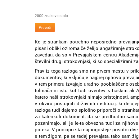
2000
znakov ostalo.
Prevedi
Ko je strankam potrebno neposredno prevajanje 
pisani obliki oziroma če želijo angažiranje strok
zavedati, da so v Prevajalskem centru Akademij
številni drugi strokovnjaki, ki so specializiran
Prav iz tega razloga smo na prvem mestu v pri
dokumentov, ki vključuje najprej njihovo prevajanj
v tem primeru izvajajo uradno pooblaščene oseb
tolmača ni isto kot tudi overitev s haškim ali 
katero naši strokovnjaki nimajo pristojnosti, 
v okviru pristojnih državnih institucij, ki delu
razloga tudi dajemo splošno priporočilo strankam,
za katerikoli dokument, da se predhodno samost
pozanimajo, ali je le-ta obvezna tudi za njihov
poteka. V principu sta najpogosteje prisotni dve 
s tem žigom, pa se tedaj prevajata, tako sam ž