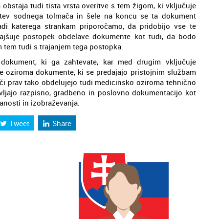
bstaja tudi tista vrsta overitve s tem žigom, ki vključuje
ritev sodnega tolmača in šele na koncu se ta dokument
adi katerega strankam priporočamo, da pridobijo vse te
 olajšuje postopek obdelave dokumente kot tudi, da bodo
 tem tudi s trajanjem tega postopka.
 dokument, ki ga zahtevate, kar med drugim vključuje
bne oziroma dokumente, ki se predajajo pristojnim službam
mači prav tako obdelujejo tudi medicinsko oziroma tehnično
vljajo razpisno, gradbeno in poslovno dokumentacijo kot
nosti in izobraževanja.
Tweet
Share