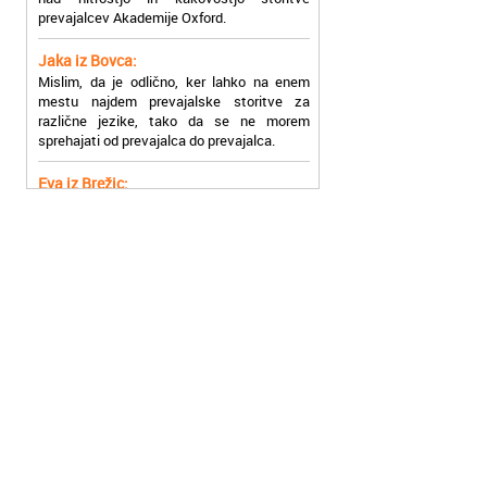
Jaka iz Bovca:
Mislim, da je odlično, ker lahko na enem
mestu najdem prevajalske storitve za
različne jezike, tako da se ne morem
sprehajati od prevajalca do prevajalca.
Eva iz Brežic:
Nujno sem potrebovala prevod v francoski
jezik, na spletu sem našla Oxford, jih
poklicala in v roku nekaj ur sem po
elektronski pošti prejela prevod. Resnično
so izjemni!
Zoran iz Velenja:
Uslužni, hitri in ljubeznivi, za njih imam
samo pohvalne besede!
Anja iz Višnje Gore:
Najboljše prevajalske storitve lahko najdete
prav v Akademiji Oxford! Vsaka čast!
Jure z Vrhnike: