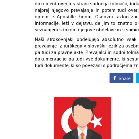
dokument overja s strani sodnega tolmača, toda o
najprej njegovo prevajanje in potem tudi ove
opremi z Apostille žigom. Osnovni razlog zar
informacije, leži v dejstvu, da jim to znatno
seznanjeni s tokom njegove obdelave in s samim
Naši strokovnjaki obdelujejo absolutno vsak
prevajanje iz turškega v slovaški jezik za ose
pa tudi za pravne akte. Prevajalci in sodni tol
dokumentacijo pa tudi vse dokumente, ki sesta
tudi dokumente, ki so povezani s področjema zna
Share