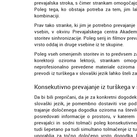
prevajalska stroka, s čimer strankam omogočaj
Poleg tega, ko obstaja potreba za tem, jim la
kombinaciji.
Prav tako stranke, ki jim je potrebno prevajanje
vsebin, v okviru Prevajalskega centra Akademi
storitev sinhronizacije. Poleg serij in filmov pre
vrsto oddaj in druge vsebine iz te skupine.
Poleg vseh omenjenih storitev in to predvsem za
korektorji oziroma lektorji, strankam omo
neprofesionalno prevedene materiale oziroma t
prevodi iz turškega v slovaški jezik lahko šteli 
Konsekutivno prevajanje iz turškega v 
Da bi bili prepričani, da je za konkretni dogode
slovaški jezik, je pomembno dostaviti vse pod
trajanje določenega dogodka oziroma na števil
posredovati informacije o prostoru, v katerem
prevajalci in sodni tolmači poleg konsekutivne
tudi šepetano pa tudi simultano tolmačenje iz tu
uporablja za točno določeno vrsto dogodka. P