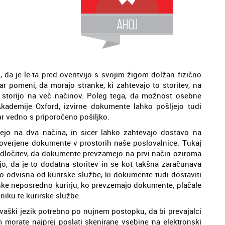
da je le-ta pred overitvijo s svojim žigom dolžan fizično
r pomeni, da morajo stranke, ki zahtevajo to storitev, na
o storijo na več načinov. Poleg tega, da možnost osebne
kademije Oxford, izvirne dokumente lahko pošljejo tudi
ar vedno s priporočeno pošiljko.
jo na dva načina, in sicer lahko zahtevajo dostavo na
overjene dokumente v prostorih naše poslovalnice. Tukaj
odločitev, da dokumente prevzamejo na prvi način oziroma
o, da je to dodatna storitev in se kot takšna zaračunava
o odvisna od kurirske službe, ki dokumente tudi dostaviti
ranke neposredno kurirju, ko prevzemajo dokumente, plačale
niku te kurirske službe.
ovaški jezik potrebno po nujnem postopku, da bi prevajalci
m morate najprej poslati skenirane vsebine na elektronski