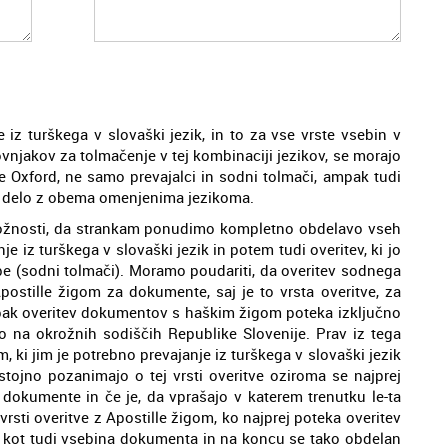
iz turškega v slovaški jezik, in to za vse vrste vsebin v
ovnjakov za tolmačenje v tej kombinaciji jezikov, se morajo
e Oxford, ne samo prevajalci in sodni tolmači, ampak tudi
i za delo z obema omenjenima jezikoma.
ložnosti, da strankam ponudimo kompletno obdelavo vseh
e iz turškega v slovaški jezik in potem tudi overitev, ki jo
e (sodni tolmači). Moramo poudariti, da overitev sodnega
Apostille žigom za dokumente, saj je to vrsta overitve, za
ampak overitev dokumentov s haškim žigom poteka izključno
jejo na okrožnih sodiščih Republike Slovenije. Prav iz tega
 ki jim je potrebno prevajanje iz turškega v slovaški jezik
ojno pozanimajo o tej vrsti overitve oziroma se najprej
e dokumente in če je, da vprašajo v katerem trenutku le-ta
vrsti overitve z Apostille žigom, ko najprej poteka overitev
ig kot tudi vsebina dokumenta in na koncu se tako obdelan