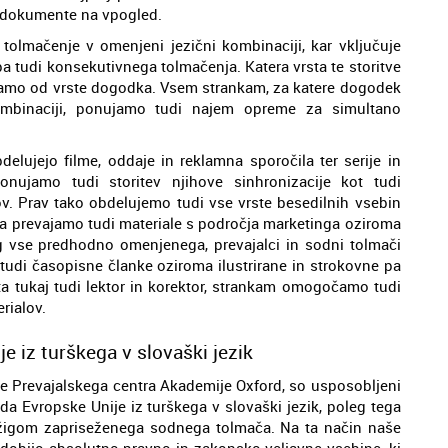
ne dokumente na vpogled.
olmačenje v omenjeni jezični kombinaciji, kar vključuje
a tudi konsekutivnega tolmačenja. Katera vrsta te storitve
samo od vrste dogodka. Vsem strankam, za katere dogodek
ombinaciji, ponujamo tudi najem opreme za simultano
delujejo filme, oddaje in reklamna sporočila ter serije in
nujamo tudi storitev njihove sinhronizacije kot tudi
ov. Prav tako obdelujemo tudi vse vrste besedilnih vsebin
pa prevajamo tudi materiale s področja marketinga oziroma
leg vse predhodno omenjenega, prevajalci in sodni tolmači
 tudi časopisne članke oziroma ilustrirane in strokovne pa
 sta tukaj tudi lektor in korektor, strankam omogočamo tudi
rialov.
e iz turškega v slovaški jezik
kipe Prevajalskega centra Akademije Oxford, so usposobljeni
da Evropske Unije iz turškega v slovaški jezik, poleg tega
z žigom zapriseženega sodnega tolmača. Na ta način naše
 dobijo absolutno pravno in zakonsko veljavne vsebine, ki