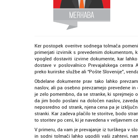
Ker postopek overitve sodnega tolmača pomeni, 
primerjati izvirnik s prevedenim dokumentom, ka
vpogled dostaviti izvirne dokumente, kar lahk
dostave v poslovalnico Prevajalskega centra A
preko kurirske službe ali “Pošte Slovenije”, vend
Obdelane dokumente prav tako lahko prevzame
naslov, ali pa osebno prevzamejo prevedene in 
je zelo pomembno, da se stranke, ki sprejmejo 
da jim bodo poslani na določen naslov, zavedaj
neposredno od strank, njena cena pa je izključn
stranki. Kar zadeva plačilo te storitve, bodo st
to storitev po ceni, ki je navedena v veljavnem ce
V primeru, da vam je prevajanje iz turškega v sl
in sodni tolmači lahko ugodili vaši zahtevi, na