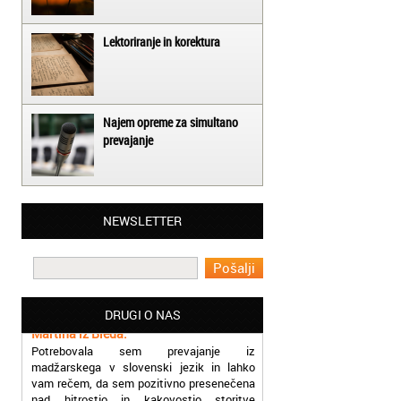
Lektoriranje in korektura
Najem opreme za simultano
prevajanje
Matjaž iz Ajdovščine:
NEWSLETTER
Lahko pohvalim vse zaposlene v Akademiji
Oxford, ker so resnično profesionalni in
prevajalske storitve opravljajo hitro in
učinkoviti.
Martina iz Bleda:
DRUGI O NAS
Potrebovala sem prevajanje iz
madžarskega v slovenski jezik in lahko
vam rečem, da sem pozitivno presenečena
nad hitrostjo in kakovostjo storitve
prevajalcev Akademije Oxford.