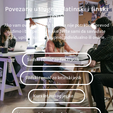
Povezane usluge za latinski i finski
jezik
Ako vam overa sudskog tumača nije potrebna, prevod
radimo i bez pečata. A ako želite sami da savladate
jezik, upišite kurs — grupno, individualno ili online.
Sudski tumač za finski jezik
Sudski tumač za latinski jezik
Kurs latinskog jezika