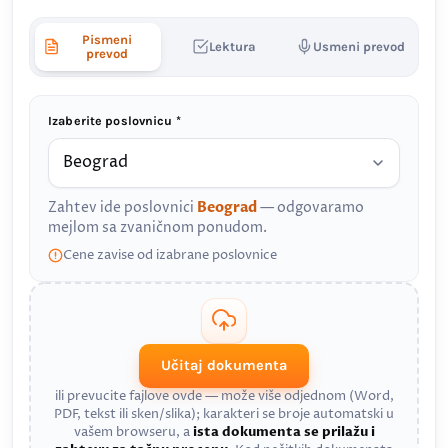
Pismeni
Lektura
Usmeni prevod
prevod
Izaberite poslovnicu *
Zahtev ide poslovnici
Beograd
— odgovaramo
mejlom sa zvaničnom ponudom.
Cene zavise od izabrane poslovnice
Učitaj dokumenta
ili prevucite fajlove ovde — može više odjednom (Word,
PDF, tekst ili sken/slika); karakteri se broje automatski u
vašem browseru, a
ista dokumenta se prilažu i