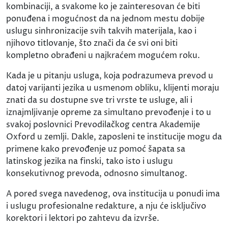
kombinaciji, a svakome ko je zainteresovan će biti
ponuđena i mogućnost da na jednom mestu dobije
uslugu sinhronizacije svih takvih materijala, kao i
njihovo titlovanje, što znači da će svi oni biti
kompletno obrađeni u najkraćem mogućem roku.
Kada je u pitanju usluga, koja podrazumeva prevod u
datoj varijanti jezika u usmenom obliku, klijenti moraju
znati da su dostupne sve tri vrste te usluge, ali i
iznajmljivanje opreme za simultano prevođenje i to u
svakoj poslovnici Prevodilačkog centra Akademije
Oxford u zemlji. Dakle, zaposleni te institucije mogu da
primene kako prevođenje uz pomoć šapata sa
latinskog jezika na finski, tako isto i uslugu
konsekutivnog prevoda, odnosno simultanog.
A pored svega navedenog, ova institucija u ponudi ima
i uslugu profesionalne redakture, a nju će isključivo
korektori i lektori po zahtevu da izvrše.