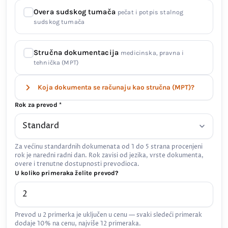
Overa sudskog tumača
pečat i potpis stalnog
sudskog tumača
Stručna dokumentacija
medicinska, pravna i
tehnička (MPT)
Koja dokumenta se računaju kao stručna (MPT)?
Rok za prevod *
Za većinu standardnih dokumenata od 1 do 5 strana procenjeni
rok je naredni radni dan. Rok zavisi od jezika, vrste dokumenta,
overe i trenutne dostupnosti prevodioca.
U koliko primeraka želite prevod?
Prevod u 2 primerka je uključen u cenu — svaki sledeći primerak
dodaje 10% na cenu, najviše 12 primeraka.