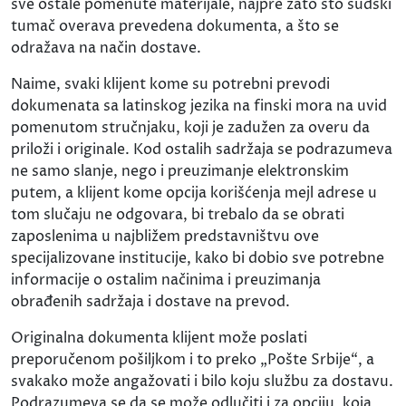
sve ostale pomenute materijale, najpre zato što sudski
tumač overava prevedena dokumenta, a što se
odražava na način dostave.
Naime, svaki klijent kome su potrebni prevodi
dokumenata sa latinskog jezika na finski mora na uvid
pomenutom stručnjaku, koji je zadužen za overu da
priloži i originale. Kod ostalih sadržaja se podrazumeva
ne samo slanje, nego i preuzimanje elektronskim
putem, a klijent kome opcija korišćenja mejl adrese u
tom slučaju ne odgovara, bi trebalo da se obrati
zaposlenima u najbližem predstavništvu ove
specijalizovane institucije, kako bi dobio sve potrebne
informacije o ostalim načinima i preuzimanja
obrađenih sadržaja i dostave na prevod.
Originalna dokumenta klijent može poslati
preporučenom pošiljkom i to preko „Pošte Srbije“, a
svakako može angažovati i bilo koju službu za dostavu.
Podrazumeva se da se može odlučiti i za opciju, koja