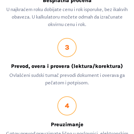
Besplatna procena
U najkraćem roku dobijate cenu i rok isporuke, bez ikakvih
obaveza. U kalkulatoru možete odmah da izračunate
okvirnu cenu i rok.
3
Prevod, overa i provera (lektura/korektura)
Ovlašćeni sudski tumač prevodi dokument i overava ga
pečatom i potpisom.
4
Preuzimanje
Gotov prevod preuzimate lično u poslovnici, elektronskim