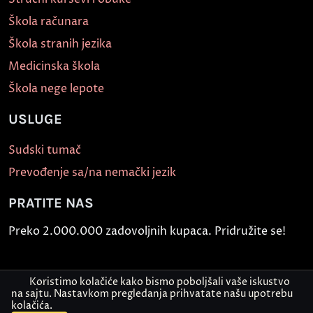
Škola računara
Škola stranih jezika
Medicinska škola
Škola nege lepote
USLUGE
Sudski tumač
Prevođenje sa/na nemački jezik
PRATITE NAS
Preko 2.000.000 zadovoljnih kupaca. Pridružite se!
Koristimo kolačiće kako bismo poboljšali vaše iskustvo
na sajtu. Nastavkom pregledanja prihvatate našu upotrebu
kolačića.
Kontaktirajte nas
Pošaljite dokument