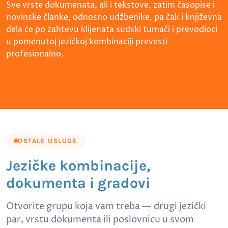
Sve vrste dokumenata, ali i tekstove, zatim časopise i
novinske članke, odnosno udžbenike, pa čak i književna
dela će po zahtevu klijenata sudski tumači i prevodioci
u pomenutoj jezičkoj kombinaciji prevesti
profesionalno.
OSTALE USLUGE
Jezičke kombinacije,
dokumenta i gradovi
Otvorite grupu koja vam treba — drugi jezički
par, vrstu dokumenta ili poslovnicu u svom