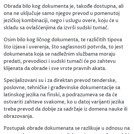
Obrada bilo kog dokumenta je, takođe dostupna, ali
ona ne uključuje samo njegov prevod u pomenutoj
jezičkoj kombinaciji, nego i uslugu overe, koju će u
skladu sa ovlašćenjima da izvrši sudski tumač.
Osim bilo kog ličnog dokumenta, te različitih tipova
što izjava i uverenja, što saglasnosti potvrda, to jest
dokumenata koja se nadležnim službama moraju
predati, prevodioci i sudski tumači će po zahtevu
klijenata da obrade i sve vrste pravnih akata.
Specijalizovani su i za direktan prevod tenderske,
poslovne, tehničke i građevinske dokumentacije sa
latinskog jezika na finski, a podrazumeva se da će
ostvariti zahteve svakome, ko u datoj varijanti jezika
treba prevod da dobije za sadržaje iz domena nauke ili
obrazovanja.
Postupak obrade dokumenata se razlikuje u odnosu na