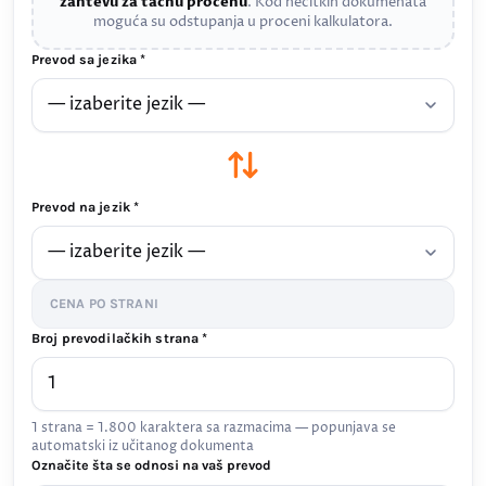
zahtevu za tačnu procenu
. Kod nečitkih dokumenata
moguća su odstupanja u proceni kalkulatora.
Prevod sa jezika *
Prevod na jezik *
CENA PO STRANI
Broj prevodilačkih strana *
1 strana = 1.800 karaktera sa razmacima — popunjava se
automatski iz učitanog dokumenta
Označite šta se odnosi na vaš prevod