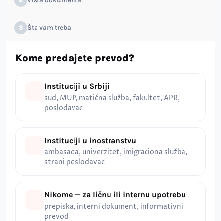
Vrsta dokumenta
2
Šta vam treba
3
Kome predajete prevod?
Instituciji u Srbiji
sud, MUP, matična služba, fakultet, APR,
poslodavac
Instituciji u inostranstvu
ambasada, univerzitet, imigraciona služba,
strani poslodavac
Nikome — za ličnu ili internu upotrebu
prepiska, interni dokument, informativni
prevod