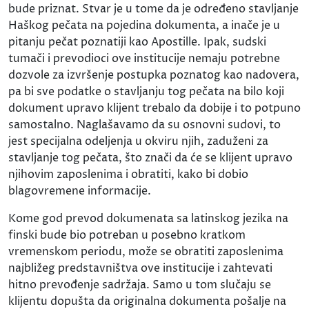
bude priznat. Stvar je u tome da je određeno stavljanje
Haškog pečata na pojedina dokumenta, a inače je u
pitanju pečat poznatiji kao Apostille. Ipak, sudski
tumači i prevodioci ove institucije nemaju potrebne
dozvole za izvršenje postupka poznatog kao nadovera,
pa bi sve podatke o stavljanju tog pečata na bilo koji
dokument upravo klijent trebalo da dobije i to potpuno
samostalno. Naglašavamo da su osnovni sudovi, to
jest specijalna odeljenja u okviru njih, zaduženi za
stavljanje tog pečata, što znači da će se klijent upravo
njihovim zaposlenima i obratiti, kako bi dobio
blagovremene informacije.
Kome god prevod dokumenata sa latinskog jezika na
finski bude bio potreban u posebno kratkom
vremenskom periodu, može se obratiti zaposlenima
najbližeg predstavništva ove institucije i zahtevati
hitno prevođenje sadržaja. Samo u tom slučaju se
klijentu dopušta da originalna dokumenta pošalje na