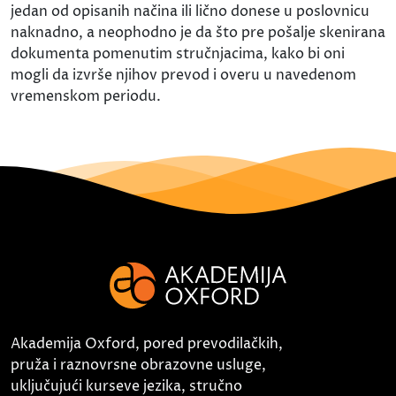
jedan od opisanih načina ili lično donese u poslovnicu
naknadno, a neophodno je da što pre pošalje skenirana
dokumenta pomenutim stručnjacima, kako bi oni
mogli da izvrše njihov prevod i overu u navedenom
vremenskom periodu.
Akademija Oxford, pored prevodilačkih,
pruža i raznovrsne obrazovne usluge,
uključujući kurseve jezika, stručno