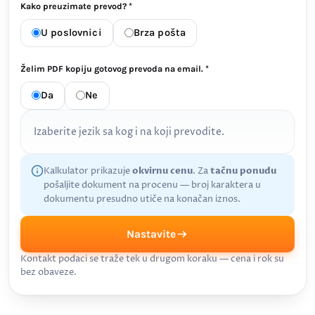
Kako preuzimate prevod? *
U poslovnici
Brza pošta
Želim PDF kopiju gotovog prevoda na email. *
Da
Ne
Izaberite jezik sa kog i na koji prevodite.
Kalkulator prikazuje
okvirnu cenu
. Za
tačnu ponudu
pošaljite dokument na procenu — broj karaktera u
dokumentu presudno utiče na konačan iznos.
Nastavite
Kontakt podaci se traže tek u drugom koraku — cena i rok su
bez obaveze.