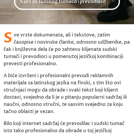
Kurs za sudskog tumača i prevodioca
S
ve vrste dokumenata, ali i tekstove, zatim
časopise i novinske članke, odnosno udžbenike, pa
čak i književna dela će po zahtevu klijenata sudski
tumači i prevodioci u pomenutoj jezičkoj kombinaciji
prevesti profesionalno.
A biće izvršeni i profesionalni prevodi reklamnih
materijala sa latinskog jezika na finski, s tim što ovi
stručnjaci mogu da obrade i svaki tekst koji klijent
dostavi, svejedno da li je u pitanju popularni sadržaj ili
naučni, odnosno stručni, te sasvim svejedno za koju
tačno oblasti je vezan.
Bilo koji internet sadržaj će prevodilac i sudski tumač
isto tako profesionalno da obrade u toj jezičkoj