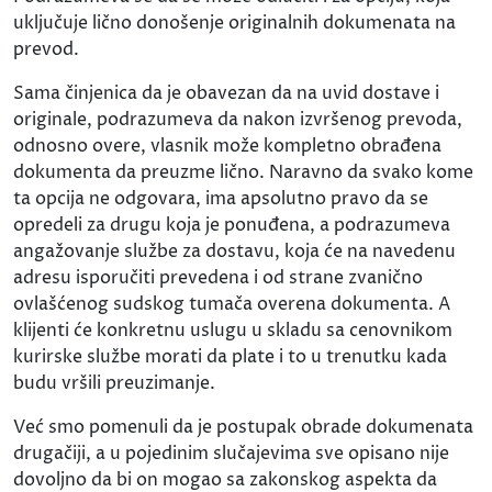
uključuje lično donošenje originalnih dokumenata na
prevod.
Sama činjenica da je obavezan da na uvid dostave i
originale, podrazumeva da nakon izvršenog prevoda,
odnosno overe, vlasnik može kompletno obrađena
dokumenta da preuzme lično. Naravno da svako kome
ta opcija ne odgovara, ima apsolutno pravo da se
opredeli za drugu koja je ponuđena, a podrazumeva
angažovanje službe za dostavu, koja će na navedenu
adresu isporučiti prevedena i od strane zvanično
ovlašćenog sudskog tumača overena dokumenta. A
klijenti će konkretnu uslugu u skladu sa cenovnikom
kurirske službe morati da plate i to u trenutku kada
budu vršili preuzimanje.
Već smo pomenuli da je postupak obrade dokumenata
drugačiji, a u pojedinim slučajevima sve opisano nije
dovoljno da bi on mogao sa zakonskog aspekta da