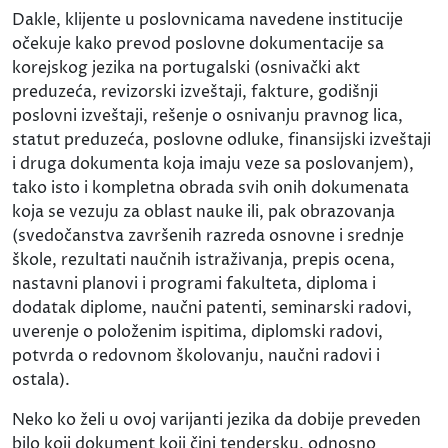
Dakle, klijente u poslovnicama navedene institucije
očekuje kako prevod poslovne dokumentacije sa
korejskog jezika na portugalski (osnivački akt
preduzeća, revizorski izveštaji, fakture, godišnji
poslovni izveštaji, rešenje o osnivanju pravnog lica,
statut preduzeća, poslovne odluke, finansijski izveštaji
i druga dokumenta koja imaju veze sa poslovanjem),
tako isto i kompletna obrada svih onih dokumenata
koja se vezuju za oblast nauke ili, pak obrazovanja
(svedočanstva završenih razreda osnovne i srednje
škole, rezultati naučnih istraživanja, prepis ocena,
nastavni planovi i programi fakulteta, diploma i
dodatak diplome, naučni patenti, seminarski radovi,
uverenje o položenim ispitima, diplomski radovi,
potvrda o redovnom školovanju, naučni radovi i
ostala).
Neko ko želi u ovoj varijanti jezika da dobije preveden
bilo koji dokument koji čini tendersku, odnosno