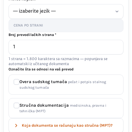
CENA PO STRANI
Broj prevodilačkih strana *
1 strana = 1.800 karaktera sa razmacima — popunjava se
automatski iz učitanog dokumenta
Označite šta se odnosi na vaš prevod
Overa sudskog tumača
pečat i potpis stalnog
sudskog tumača
Stručna dokumentacija
medicinska, pravna i
tehnička (MPT)
Koja dokumenta se računaju kao stručna (MPT)?