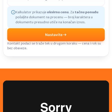
Kalkulator prikazuje
okvirnu cenu
. Za
tačnu ponudu
pošaljite dokument na procenu — broj karaktera u
dokumentu presudno utiče na konačan iznos.
Nastavite
Kontakt podaci se traže tek u drugom koraku — cena i rok su
bez obaveze.