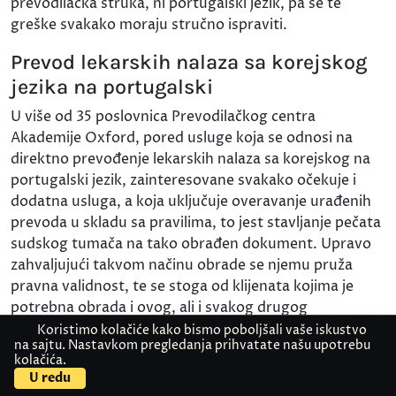
prevodilačka struka, ni portugalski jezik, pa se te
greške svakako moraju stručno ispraviti.
Prevod lekarskih nalaza sa korejskog
jezika na portugalski
U više od 35 poslovnica Prevodilačkog centra
Akademije Oxford, pored usluge koja se odnosi na
direktno prevođenje lekarskih nalaza sa korejskog na
portugalski jezik, zainteresovane svakako očekuje i
dodatna usluga, a koja uključuje overavanje urađenih
prevoda u skladu sa pravilima, to jest stavljanje pečata
sudskog tumača na tako obrađen dokument. Upravo
zahvaljujući takvom načinu obrade se njemu pruža
pravna validnost, te se stoga od klijenata kojima je
potrebna obrada i ovog, ali i svakog drugog
dokumenta, zahteva da primarno dostave originalne
Koristimo kolačiće kako bismo poboljšali vaše iskustvo
na sajtu. Nastavkom pregledanja prihvatate našu upotrebu
sadržaje i to na uvid konkretnom stručnjaku.
kolačića.
Kontaktirajte nas
Pošaljite dokument
U redu
Takođe je potrebno i da prethodno izvrše sve provere,