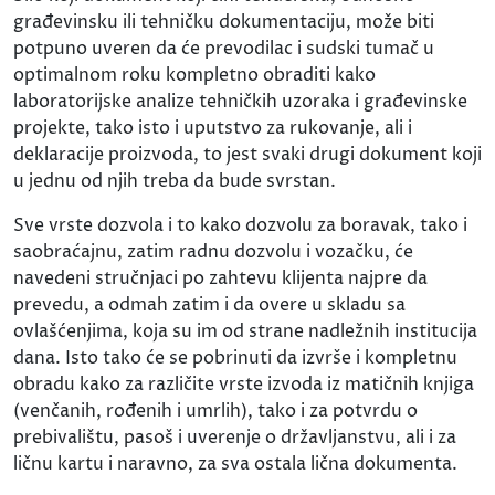
građevinsku ili tehničku dokumentaciju, može biti
potpuno uveren da će prevodilac i sudski tumač u
optimalnom roku kompletno obraditi kako
laboratorijske analize tehničkih uzoraka i građevinske
projekte, tako isto i uputstvo za rukovanje, ali i
deklaracije proizvoda, to jest svaki drugi dokument koji
u jednu od njih treba da bude svrstan.
Sve vrste dozvola i to kako dozvolu za boravak, tako i
saobraćajnu, zatim radnu dozvolu i vozačku, će
navedeni stručnjaci po zahtevu klijenta najpre da
prevedu, a odmah zatim i da overe u skladu sa
ovlašćenjima, koja su im od strane nadležnih institucija
dana. Isto tako će se pobrinuti da izvrše i kompletnu
obradu kako za različite vrste izvoda iz matičnih knjiga
(venčanih, rođenih i umrlih), tako i za potvrdu o
prebivalištu, pasoš i uverenje o državljanstvu, ali i za
ličnu kartu i naravno, za sva ostala lična dokumenta.