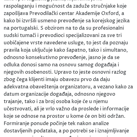
raspolaganju i mogućnost da zaduže stručnjake koje
zapošljava Prevodilački centar Akademije Oxford, a
kako bi izvršili usmeno prevođenje sa korejskog jezika
na portugalski. S obzirom na to da su profesionalni
sudski tumači i prevodioci specijalizovani za sve tri
uobičajene vrste navedene usluge, to jest da poznaju
pravila koja uključuje kako šapatno, tako i simultano,
odnosno konsekutivno prevođenje, jasno je da se
odluka donosi samo na osnovu samog događaja i
njegovih osobenosti. Upravo to jeste osnovni razlog
zbog čega klijenti imaju obavezu prvo da daju
adekvatna obaveštenja organizatoru, a vezano kako za
datum organizacije događaja, odnosno njegovo
trajanje, tako i za broj osoba koje će u njemu
učestvovati, ali je vrlo važno da proslede i informacije
koje se odnose na prostor u kome će on biti održan.
Formiranje ponude počinje tek nakon analize
dostavljenih podataka, a po potrebi se i iznajmljivanje