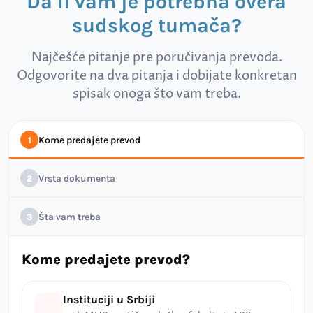
Da li vam je potrebna overa
sudskog tumača?
Najčešće pitanje pre poručivanja prevoda.
Odgovorite na dva pitanja i dobijate konkretan
spisak onoga što vam treba.
Kome predajete prevod
1
Vrsta dokumenta
2
Šta vam treba
3
Kome predajete prevod?
Instituciji u Srbiji