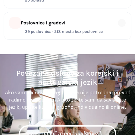
25 oblasti
Poslovnice i gradovi
39 poslovnica · 218 mesta bez poslovnice
Povezane usluge za korejski i
portugalski jezik
Ako vam overa sudskog tumača nije potrebna, prevod
radimo i bez pečata. A ako želite sami da savladate
jezik, upišite kurs — grupno, individualno ili online.
Sudski tumač za portugalski jezik