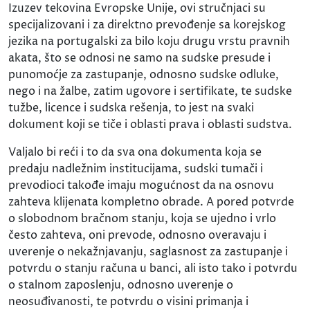
Izuzev tekovina Evropske Unije, ovi stručnjaci su
specijalizovani i za direktno prevođenje sa korejskog
jezika na portugalski za bilo koju drugu vrstu pravnih
akata, što se odnosi ne samo na sudske presude i
punomoćje za zastupanje, odnosno sudske odluke,
nego i na žalbe, zatim ugovore i sertifikate, te sudske
tužbe, licence i sudska rešenja, to jest na svaki
dokument koji se tiče i oblasti prava i oblasti sudstva.
Valjalo bi reći i to da sva ona dokumenta koja se
predaju nadležnim institucijama, sudski tumači i
prevodioci takođe imaju mogućnost da na osnovu
zahteva klijenata kompletno obrade. A pored potvrde
o slobodnom bračnom stanju, koja se ujedno i vrlo
često zahteva, oni prevode, odnosno overavaju i
uverenje o nekažnjavanju, saglasnost za zastupanje i
potvrdu o stanju računa u banci, ali isto tako i potvrdu
o stalnom zaposlenju, odnosno uverenje o
neosuđivanosti, te potvrdu o visini primanja i