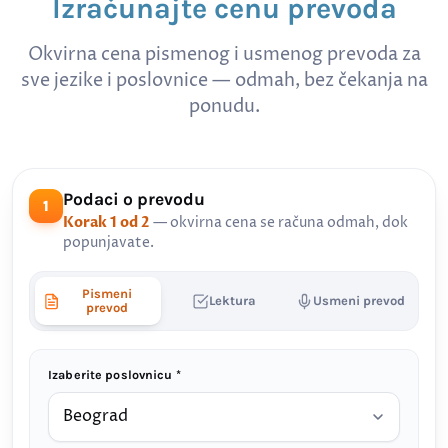
Izračunajte cenu prevoda
Okvirna cena pismenog i usmenog prevoda za
sve jezike i poslovnice — odmah, bez čekanja na
ponudu.
Podaci o prevodu
1
Korak 1 od 2
— okvirna cena se računa odmah, dok
popunjavate.
Pismeni
Lektura
Usmeni prevod
prevod
Izaberite poslovnicu *