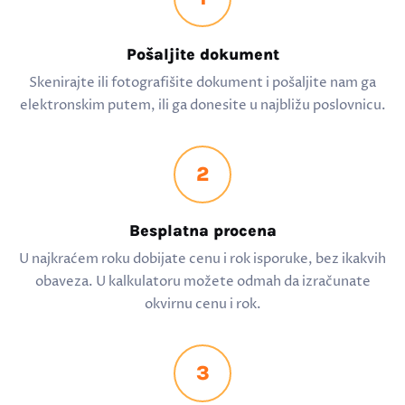
Pošaljite dokument
Skenirajte ili fotografišite dokument i pošaljite nam ga
elektronskim putem, ili ga donesite u najbližu poslovnicu.
2
Besplatna procena
U najkraćem roku dobijate cenu i rok isporuke, bez ikakvih
obaveza. U kalkulatoru možete odmah da izračunate
okvirnu cenu i rok.
3