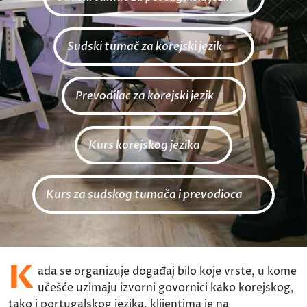
Sudski tumač za korejski jezik
Prevodilac za korejski jezik
Kurs korejskog jezika
Kurs za sudskog tumača i prevodioca
K
ada se organizuje događaj bilo koje vrste, u kome
učešće uzimaju izvorni govornici kako korejskog,
tako i portugalskog jezika, klijentima je na