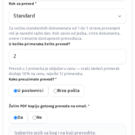
Rok za prevod *
Za većinu standardnih dokumenata od 1 do 5 strana procenjeni
rok je naredni radni dan. Rok zavisi od jezika, vrste dokumenta,
overe i trenutne dostupnosti prevodioca.
U koliko primeraka želite prevod?
Prevod u 2 primerka je uključen u cenu — svaki sledeći primerak
dodaje 10% na cenu, najviše 12 primeraka.
Kako preuzimate prevod? *
U poslovnici
Brza pošta
Želim PDF kopiju gotovog prevoda na email. *
Da
Ne
Izaberite jezik sa kog i na koji prevodite.