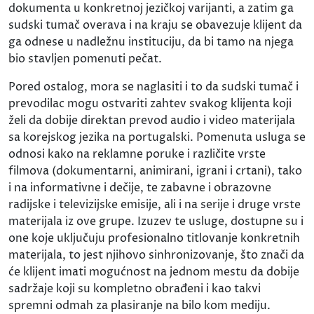
dokumenta u konkretnoj jezičkoj varijanti, a zatim ga
sudski tumač overava i na kraju se obavezuje klijent da
ga odnese u nadležnu instituciju, da bi tamo na njega
bio stavljen pomenuti pečat.
Pored ostalog, mora se naglasiti i to da sudski tumač i
prevodilac mogu ostvariti zahtev svakog klijenta koji
želi da dobije direktan prevod audio i video materijala
sa korejskog jezika na portugalski. Pomenuta usluga se
odnosi kako na reklamne poruke i različite vrste
filmova (dokumentarni, animirani, igrani i crtani), tako
i na informativne i dečije, te zabavne i obrazovne
radijske i televizijske emisije, ali i na serije i druge vrste
materijala iz ove grupe. Izuzev te usluge, dostupne su i
one koje uključuju profesionalno titlovanje konkretnih
materijala, to jest njihovo sinhronizovanje, što znači da
će klijent imati mogućnost na jednom mestu da dobije
sadržaje koji su kompletno obrađeni i kao takvi
spremni odmah za plasiranje na bilo kom mediju.