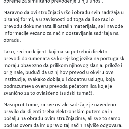
opreme za simultano prevođenje u nju unosi.
Naravno da ovi stručnjaci vrše i obradu svih sadržaja u
pisanoj formi, a u zavisnosti od toga da li se radi o
prevodu dokumenata ili ostalih materijala, se i navode
informacije vezano za način dostavljanja sadržaja na
obradu.
Tako, recimo klijenti kojima su potrebni direktni
prevodi dokumenata sa korejskog jezika na portugalski
moraju obavezno da prilikom njihovog slanja, prilože i
originale, budući da uz njihov prevod u okviru ove
institucije, svakako dobijaju i dodatnu uslugu, koja
podrazumeva overu prevoda pečatom lica koje je
zvanično za to ovlašćeno (sudski tumač).
Nasuprot tome, za sve ostale sadržaje je navedeno
pravilo da klijenti treba elektronskim putem da ih
pošalju na obradu ovim stručnjacima, ali sve to samo
pod uslovom da im upravo taj način najviše odgovara.