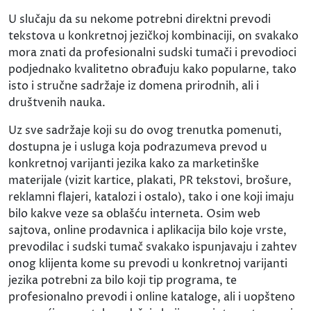
U slučaju da su nekome potrebni direktni prevodi
tekstova u konkretnoj jezičkoj kombinaciji, on svakako
mora znati da profesionalni sudski tumači i prevodioci
podjednako kvalitetno obrađuju kako popularne, tako
isto i stručne sadržaje iz domena prirodnih, ali i
društvenih nauka.
Uz sve sadržaje koji su do ovog trenutka pomenuti,
dostupna je i usluga koja podrazumeva prevod u
konkretnoj varijanti jezika kako za marketinške
materijale (vizit kartice, plakati, PR tekstovi, brošure,
reklamni flajeri, katalozi i ostalo), tako i one koji imaju
bilo kakve veze sa oblašću interneta. Osim web
sajtova, online prodavnica i aplikacija bilo koje vrste,
prevodilac i sudski tumač svakako ispunjavaju i zahtev
onog klijenta kome su prevodi u konkretnoj varijanti
jezika potrebni za bilo koji tip programa, te
profesionalno prevodi i online kataloge, ali i uopšteno