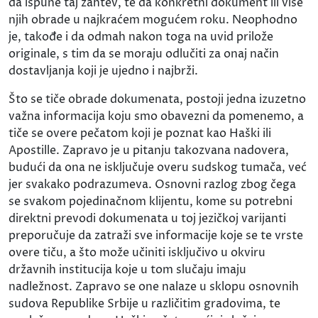
da ispune taj zahtev, te da konkretni dokument ili više
njih obrade u najkraćem mogućem roku. Neophodno
je, takođe i da odmah nakon toga na uvid prilože
originale, s tim da se moraju odlučiti za onaj način
dostavljanja koji je ujedno i najbrži.
Što se tiče obrade dokumenata, postoji jedna izuzetno
važna informacija koju smo obavezni da pomenemo, a
tiče se overe pečatom koji je poznat kao Haški ili
Apostille. Zapravo je u pitanju takozvana nadovera,
budući da ona ne isključuje overu sudskog tumača, već
jer svakako podrazumeva. Osnovni razlog zbog čega
se svakom pojedinačnom klijentu, kome su potrebni
direktni prevodi dokumenata u toj jezičkoj varijanti
preporučuje da zatraži sve informacije koje se te vrste
overe tiču, a što može učiniti isključivo u okviru
državnih institucija koje u tom slučaju imaju
nadležnost. Zapravo se one nalaze u sklopu osnovnih
sudova Republike Srbije u različitim gradovima, te