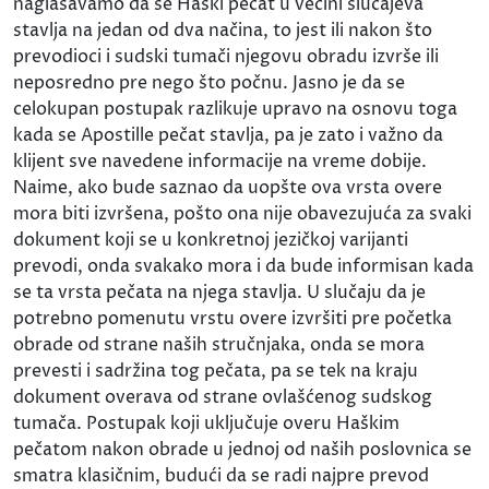
naglašavamo da se Haški pečat u većini slučajeva
stavlja na jedan od dva načina, to jest ili nakon što
prevodioci i sudski tumači njegovu obradu izvrše ili
neposredno pre nego što počnu. Jasno je da se
celokupan postupak razlikuje upravo na osnovu toga
kada se Apostille pečat stavlja, pa je zato i važno da
klijent sve navedene informacije na vreme dobije.
Naime, ako bude saznao da uopšte ova vrsta overe
mora biti izvršena, pošto ona nije obavezujuća za svaki
dokument koji se u konkretnoj jezičkoj varijanti
prevodi, onda svakako mora i da bude informisan kada
se ta vrsta pečata na njega stavlja. U slučaju da je
potrebno pomenutu vrstu overe izvršiti pre početka
obrade od strane naših stručnjaka, onda se mora
prevesti i sadržina tog pečata, pa se tek na kraju
dokument overava od strane ovlašćenog sudskog
tumača. Postupak koji uključuje overu Haškim
pečatom nakon obrade u jednoj od naših poslovnica se
smatra klasičnim, budući da se radi najpre prevod