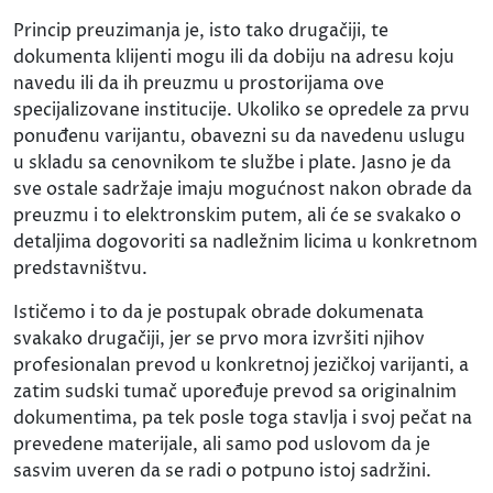
Princip preuzimanja je, isto tako drugačiji, te
dokumenta klijenti mogu ili da dobiju na adresu koju
navedu ili da ih preuzmu u prostorijama ove
specijalizovane institucije. Ukoliko se opredele za prvu
ponuđenu varijantu, obavezni su da navedenu uslugu
u skladu sa cenovnikom te službe i plate. Jasno je da
sve ostale sadržaje imaju mogućnost nakon obrade da
preuzmu i to elektronskim putem, ali će se svakako o
detaljima dogovoriti sa nadležnim licima u konkretnom
predstavništvu.
Ističemo i to da je postupak obrade dokumenata
svakako drugačiji, jer se prvo mora izvršiti njihov
profesionalan prevod u konkretnoj jezičkoj varijanti, a
zatim sudski tumač upoređuje prevod sa originalnim
dokumentima, pa tek posle toga stavlja i svoj pečat na
prevedene materijale, ali samo pod uslovom da je
sasvim uveren da se radi o potpuno istoj sadržini.