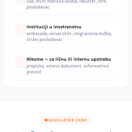
sud, MUP, matična služba, fakultet, APR,
poslodavac
Instituciji u inostranstvu
ambasada, univerzitet, imigraciona služba,
strani poslodavac
Nikome — za ličnu ili internu upotrebu
prepiska, interni dokument, informativni
prevod
KALKULATOR CENE