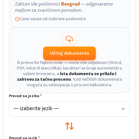
Zahtev ide poslovnici
Beograd
— odgovaramo
mejlom sa zvaničnom ponudom.
Cene zavise od izabrane poslovnice
Učitaj dokumenta
ili prevucite fajlove ovde — može više odjednom (Word,
PDF, tekst ili sken/slika); karakteri se broje automatski u
vašem browseru, a
ista dokumenta se prilažu i
zahtevu za tačnu procenu
. Kod nečitkih dokumenata
moguća su odstupanja u proceni kalkulatora.
Prevod sa jezika *
Prevod na jezik *