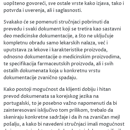
uopšteno govoreći, sve ostale vrste kako izjava, tako i
potvrda i uverenja, ali i saglasnosti.
Svakako će se pomenuti stručnjaci pobrinuti da
prevedu i svaki dokument koji se tretira kao sastavni
deo medicinske dokumentacije, a što ne uključuje
kompletnu obradu samo lekarskih nalaza, već i
uputstava za lekove i karakteristike proizvoda,
odnosno dokumentacije o medicinskim proizvodima,
te specifikacija farmaceutskih proizvoda, ali i svih
ostalih dokumenata koja u konkretnu vrstu
dokumentacije zvanično spadaju.
Kako postoji mogućnost da klijenti dobiju i hitan
prevod dokumenata sa korejskog jezika na
portugalski, to je posebno važno napomenuti da bi
zainteresovani isključivo tom prilikom, trebalo da
skeniraju konkretne sadržaje i da ih na zvaničan mejl
pošalju, a kako bi navedeni stručnjaci imali mogućnost