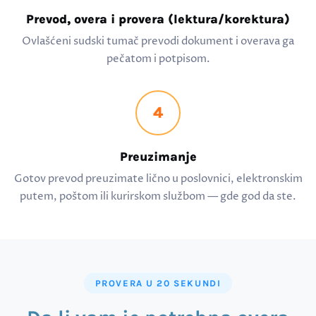
Prevod, overa i provera (lektura/korektura)
Ovlašćeni sudski tumač prevodi dokument i overava ga
pečatom i potpisom.
4
Preuzimanje
Gotov prevod preuzimate lično u poslovnici, elektronskim
putem, poštom ili kurirskom službom — gde god da ste.
PROVERA U 20 SEKUNDI