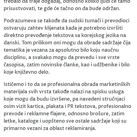
trebalo da traje događaj, odnosno koliko ljudi će tamo
prisustvovati, te gde će tačno on da bude održan.
Podrazumeva se takođe da sudski tumači i prevodioci
ostvaruju zahtev klijenata kada je potrebno izvršiti
direktno prevođenje tekstova sa korejskog jezika na
danski. Tom prilikom oni mogu da obrade sadržaje čija
tematika je vezana za apsolutno bilo koju naučnu
disciplinu, a svakako mogu da prevedu i sve vrste
časopisa, zatim novinske članke, kao i udžbenike i bilo
koje književno delo.
Ističemo i to da se profesionalna obrada marketinških
materijala svih vrsta takođe nalazi na spisku usluga
koje mogu da budu izvršene, pa navedeni stručnjaci
osim vizit kartica, plakata i PR tekstova, profesionalno
prevode i reklamne flajere, odnosno brošure, zatim
letke, kataloge i uopšteno sve ostale sadržaje koji su
primarno vezani za oblast reklamiranja.