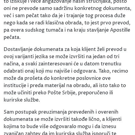
to iziskuje i veće angažovanje naših stručnjaka, pošto
oni ne prevode samo sadržinu konkretnog dokumenta,
već i sam pečat tako da je i trajanje tog procesa duže
nego kada se radi klasična obrada, to jest prvo prevod,
pa overa sudskog tumača i na kraju stavljanje Apostille
pečata.
Dostavljanje dokumenata za koja klijent želi prevod u
ovoj varijanti jezika se može izvršiti na jedan od tri
načina, a svaki zainteresovani će u datom trenutku
odabrati onaj koji mu najviše i odgovara. Tako, recimo
može da prošeta do konkretne poslovnice ove
institucije i preda materijal na obradu, ali isto tako to
može učiniti preko Pošte Srbije, preporučeno ili
kurirske službe.
Sam postupak preuzimanja prevedenih i overenih
dokumenata se može izvršiti takođe lično, a klijenti
kojima to bude više odgovaralo mogu i da iznesu
zvaničan zahtev da im kurirska služba isporuči te