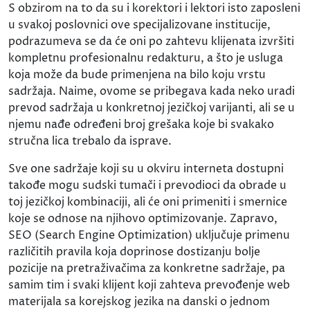
S obzirom na to da su i korektori i lektori isto zaposleni
u svakoj poslovnici ove specijalizovane institucije,
podrazumeva se da će oni po zahtevu klijenata izvršiti
kompletnu profesionalnu redakturu, a što je usluga
koja može da bude primenjena na bilo koju vrstu
sadržaja. Naime, ovome se pribegava kada neko uradi
prevod sadržaja u konkretnoj jezičkoj varijanti, ali se u
njemu nađe određeni broj grešaka koje bi svakako
stručna lica trebalo da isprave.
Sve one sadržaje koji su u okviru interneta dostupni
takođe mogu sudski tumači i prevodioci da obrade u
toj jezičkoj kombinaciji, ali će oni primeniti i smernice
koje se odnose na njihovo optimizovanje. Zapravo,
SEO (Search Engine Optimization) uključuje primenu
različitih pravila koja doprinose dostizanju bolje
pozicije na pretraživačima za konkretne sadržaje, pa
samim tim i svaki klijent koji zahteva prevođenje web
materijala sa korejskog jezika na danski o jednom