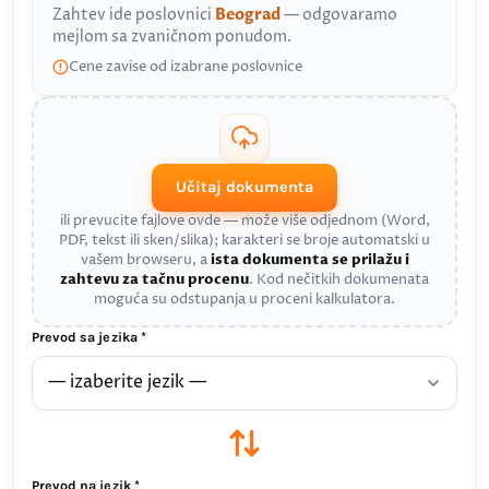
Zahtev ide poslovnici
Beograd
— odgovaramo
mejlom sa zvaničnom ponudom.
Cene zavise od izabrane poslovnice
Učitaj dokumenta
ili prevucite fajlove ovde — može više odjednom (Word,
PDF, tekst ili sken/slika); karakteri se broje automatski u
vašem browseru, a
ista dokumenta se prilažu i
zahtevu za tačnu procenu
. Kod nečitkih dokumenata
moguća su odstupanja u proceni kalkulatora.
Prevod sa jezika *
Prevod na jezik *