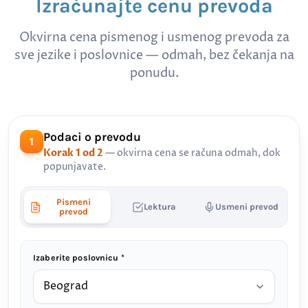
Izračunajte cenu prevoda
Okvirna cena pismenog i usmenog prevoda za
sve jezike i poslovnice — odmah, bez čekanja na
ponudu.
Podaci o prevodu
1
Korak 1 od 2
— okvirna cena se računa odmah, dok
popunjavate.
Pismeni
Lektura
Usmeni prevod
prevod
Izaberite poslovnicu *