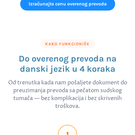
Izračunajte cenu overenog prevoda
KAKO FUNKCIONIŠE
Do overenog prevoda na
danski jezik u 4 koraka
Od trenutka kada nam pošaljete dokument do
preuzimanja prevoda sa pečatom sudskog
tumača — bez komplikacija i bez skrivenih
troškova.
1