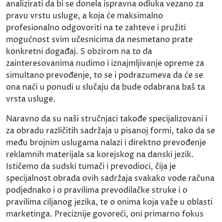
analizirati da bi se donela ispravna odluka vezano za
pravu vrstu usluge, a koja će maksimalno
profesionalno odgovoriti na te zahteve i pružiti
mogućnost svim učesnicima da nesmetano prate
konkretni događaj. S obzirom na to da
zainteresovanima nudimo i iznajmljivanje opreme za
simultano prevođenje, to se i podrazumeva da će se
ona naći u ponudi u slučaju da bude odabrana baš ta
vrsta usluge.
Naravno da su naši stručnjaci takođe specijalizovani i
za obradu različitih sadržaja u pisanoj formi, tako da se
među brojnim uslugama nalazi i direktno prevođenje
reklamnih materijala sa korejskog na danski jezik.
Ističemo da sudski tumači i prevodioci, čija je
specijalnost obrada ovih sadržaja svakako vode računa
podjednako i o pravilima prevodilačke struke i o
pravilima ciljanog jezika, te o onima koja važe u oblasti
marketinga. Preciznije govoreći, oni primarno fokus