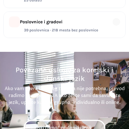
25 oblasti
Poslovnice i gradovi
39 poslovnica · 218 mesta bez poslovnice
Povezane usluge za korejski i
danski jezik
Ako vam overa sudskog tumača nije potrebna, prevod
radimo i bez pečata. A ako želite sami da savladate
jezik, upišite kurs — grupno, individualno ili online.
Sudski tumač za danski jezik