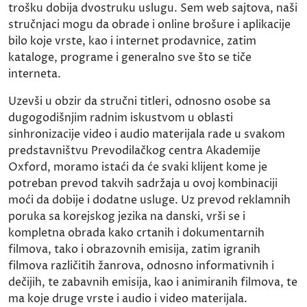
trošku dobija dvostruku uslugu. Sem web sajtova, naši
stručnjaci mogu da obrade i online brošure i aplikacije
bilo koje vrste, kao i internet prodavnice, zatim
kataloge, programe i generalno sve što se tiče
interneta.
Uzevši u obzir da stručni titleri, odnosno osobe sa
dugogodišnjim radnim iskustvom u oblasti
sinhronizacije video i audio materijala rade u svakom
predstavništvu Prevodilačkog centra Akademije
Oxford, moramo istaći da će svaki klijent kome je
potreban prevod takvih sadržaja u ovoj kombinaciji
moći da dobije i dodatne usluge. Uz prevod reklamnih
poruka sa korejskog jezika na danski, vrši se i
kompletna obrada kako crtanih i dokumentarnih
filmova, tako i obrazovnih emisija, zatim igranih
filmova različitih žanrova, odnosno informativnih i
dečijih, te zabavnih emisija, kao i animiranih filmova, te
ma koje druge vrste i audio i video materijala.