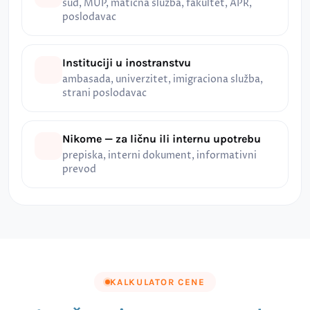
sud, MUP, matična služba, fakultet, APR,
poslodavac
Instituciji u inostranstvu
ambasada, univerzitet, imigraciona služba,
strani poslodavac
Nikome — za ličnu ili internu upotrebu
prepiska, interni dokument, informativni
prevod
KALKULATOR CENE