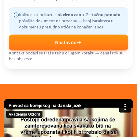
Kalkulator prikazuje
okvirnu cenu
. Za
tačnu ponudu
pošaljite dokument na procenu — broj karaktera u
dokumentu presudno utiče na konačan iznos.
Nastavite
Kontakt podaci se traže tek u drugom koraku — cena i rok su
bez obaveze.