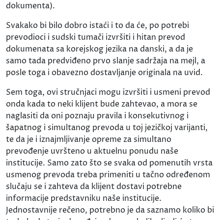
dokumenta).
Svakako bi bilo dobro istaći i to da će, po potrebi
prevodioci i sudski tumači izvršiti i hitan prevod
dokumenata sa korejskog jezika na danski, a da je
samo tada predviđeno prvo slanje sadržaja na mejl, a
posle toga i obavezno dostavljanje originala na uvid.
Sem toga, ovi stručnjaci mogu izvršiti i usmeni prevod
onda kada to neki klijent bude zahtevao, a mora se
naglasiti da oni poznaju pravila i konsekutivnog i
šapatnog i simultanog prevoda u toj jezičkoj varijanti,
te da je i iznajmljivanje opreme za simultano
prevođenje uvršteno u aktuelnu ponudu naše
institucije. Samo zato što se svaka od pomenutih vrsta
usmenog prevoda treba primeniti u tačno određenom
slučaju se i zahteva da klijent dostavi potrebne
informacije predstavniku naše institucije.
Jednostavnije rečeno, potrebno je da saznamo koliko bi