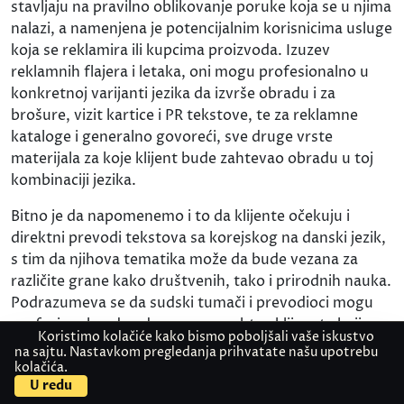
stavljaju na pravilno oblikovanje poruke koja se u njima
nalazi, a namenjena je potencijalnim korisnicima usluge
koja se reklamira ili kupcima proizvoda. Izuzev
reklamnih flajera i letaka, oni mogu profesionalno u
konkretnoj varijanti jezika da izvrše obradu i za
brošure, vizit kartice i PR tekstove, te za reklamne
kataloge i generalno govoreći, sve druge vrste
materijala za koje klijent bude zahtevao obradu u toj
kombinaciji jezika.
Bitno je da napomenemo i to da klijente očekuju i
direktni prevodi tekstova sa korejskog na danski jezik,
s tim da njihova tematika može da bude vezana za
različite grane kako društvenih, tako i prirodnih nauka.
Podrazumeva se da sudski tumači i prevodioci mogu
profesionalno da odgovore na zahtev klijenata koji su
Koristimo kolačiće kako bismo poboljšali vaše iskustvo
zainteresovani da u ovoj varijanti jezika dobiju prevod
na sajtu. Nastavkom pregledanja prihvatate našu upotrebu
tekstova filozofske, političke ili turističke tematike, a
kolačića.
Kontaktirajte nas
Pošaljite dokument
U redu
svakako će prevesti i one koji se bave temom iz oblasti