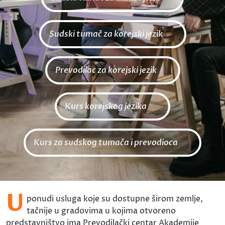
Sudski tumač za korejski jezik
Prevodilac za korejski jezik
Kurs korejskog jezika
Kurs za sudskog tumača i prevodioca
U
ponudi usluga koje su dostupne širom zemlje,
tačnije u gradovima u kojima otvoreno
predstavništvo ima Prevodilački centar Akademije