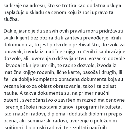
sadržaje na adresu, što se tretira kao dodatna usluga i
naplaćuje u skladu sa cenom koju iznosi upravo ta
služba.
Dakle, jasno je da se svih ovih pravila mora pridržavati
svaki klijent bez obzira da li zahteva prevođenje ličnih
dokumenata, to jest potvrde o prebivalištu, dozvole za
boravak, izvoda iz matične knjige rođenih i saobraćajne
dozvole, ali i uverenja o državljanstvu, vozačke dozvole
i izvoda iz knjige umrlih, te radne dozvole, izvoda iz
matične knjige rođenih, lične karte, pasoša i drugih, ili
želi da dobije kompletno obrađena dokumenta koja su
vezana kako za oblast obrazovanja, tako i za oblast
nauke. A takva dokumenta su, na primer naučni
patenti, svedočanstvo o završenim razredima osnovne
i srednje škole i nastavni planovi i programi fakulteta,
kao i naučni radovi, diploma i dodatak diplomi i prepis
ocena, ali i seminarski radovi, uverenje o položenim
ispitima i diplomski radovi, te rezultati naučnih