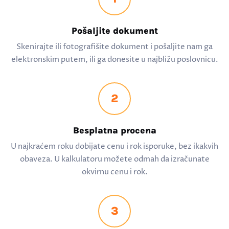
Pošaljite dokument
Skenirajte ili fotografišite dokument i pošaljite nam ga
elektronskim putem, ili ga donesite u najbližu poslovnicu.
2
Besplatna procena
U najkraćem roku dobijate cenu i rok isporuke, bez ikakvih
obaveza. U kalkulatoru možete odmah da izračunate
okvirnu cenu i rok.
3