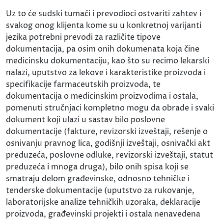
Uz to će sudski tumači i prevodioci ostvariti zahtev i
svakog onog klijenta kome su u konkretnoj varijanti
jezika potrebni prevodi za različite tipove
dokumentacija, pa osim onih dokumenata koja čine
medicinsku dokumentaciju, kao što su recimo lekarski
nalazi, uputstvo za lekove i karakteristike proizvoda i
specifikacije farmaceutskih proizvoda, te
dokumentacija o medicinskim proizvodima i ostala,
pomenuti stručnjaci kompletno mogu da obrade i svaki
dokument koji ulazi u sastav bilo poslovne
dokumentacije (fakture, revizorski izveštaji, rešenje o
osnivanju pravnog lica, godišnji izveštaji, osnivački akt
preduzeća, poslovne odluke, revizorski izveštaji, statut
preduzeća i mnoga druga), bilo onih spisa koji se
smatraju delom građevinske, odnosno tehničke i
tenderske dokumentacije (uputstvo za rukovanje,
laboratorijske analize tehničkih uzoraka, deklaracije
proizvoda, građevinski projekti i ostala nenavedena