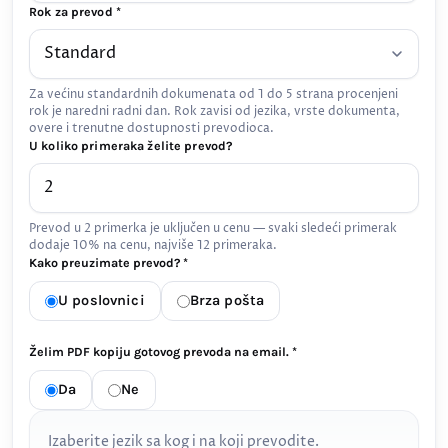
Rok za prevod *
Za većinu standardnih dokumenata od 1 do 5 strana procenjeni
rok je naredni radni dan. Rok zavisi od jezika, vrste dokumenta,
overe i trenutne dostupnosti prevodioca.
U koliko primeraka želite prevod?
Prevod u 2 primerka je uključen u cenu — svaki sledeći primerak
dodaje 10% na cenu, najviše 12 primeraka.
Kako preuzimate prevod? *
U poslovnici
Brza pošta
Želim PDF kopiju gotovog prevoda na email. *
Da
Ne
Izaberite jezik sa kog i na koji prevodite.