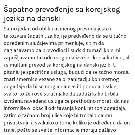
Šapatno prevođenje sa korejskog
jezika na danski
Samo jedan od oblika usmenog prevoda jeste i
takozvani šapatni, za koji je predviđeno da se u tačno
određenim slučajevima primenjuje, s tim da
naglašavamo da prevodioci i sudski tumači koje mi
zapošljavamo takođe mogu da izvrše i konsekutivni, ali
i simultani prevod sa korejskog na danski jezik. U
pitanju je specifična usluga, budući da se tačno moraju
znati smernice vezane za organizaciju konkretnog
događaja da bi se mogla napraviti ponuda. Dakle,
svako ko želi ove stručnjake da zaduži kako bi bila
izvršena navedena usluga će prethodno morati da nas
informiše o lokaciji održavanja konkretnog događaja,
zatim o tačnom broju lica koje bi trebalo da mu
prisustvuju i, svakako o tome koliko je određeno da on
traje, pošto se sve te informacije moraju pažljivo