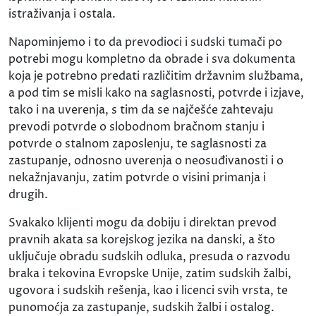
istraživanja i ostala.
Napominjemo i to da prevodioci i sudski tumači po
potrebi mogu kompletno da obrade i sva dokumenta
koja je potrebno predati različitim državnim službama,
a pod tim se misli kako na saglasnosti, potvrde i izjave,
tako i na uverenja, s tim da se najčešće zahtevaju
prevodi potvrde o slobodnom bračnom stanju i
potvrde o stalnom zaposlenju, te saglasnosti za
zastupanje, odnosno uverenja o neosuđivanosti i o
nekažnjavanju, zatim potvrde o visini primanja i
drugih.
Svakako klijenti mogu da dobiju i direktan prevod
pravnih akata sa korejskog jezika na danski, a što
uključuje obradu sudskih odluka, presuda o razvodu
braka i tekovina Evropske Unije, zatim sudskih žalbi,
ugovora i sudskih rešenja, kao i licenci svih vrsta, te
punomoćja za zastupanje, sudskih žalbi i ostalog.