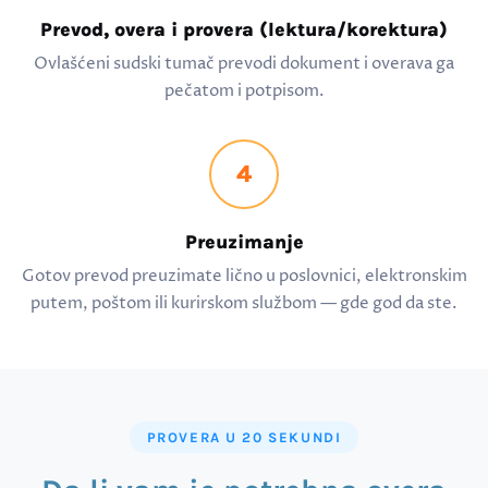
Prevod, overa i provera (lektura/korektura)
Ovlašćeni sudski tumač prevodi dokument i overava ga
pečatom i potpisom.
4
Preuzimanje
Gotov prevod preuzimate lično u poslovnici, elektronskim
putem, poštom ili kurirskom službom — gde god da ste.
PROVERA U 20 SEKUNDI