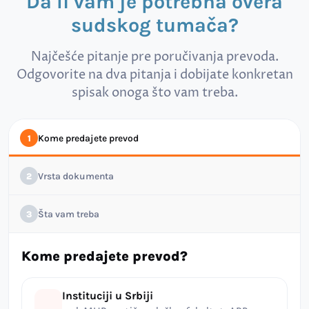
Da li vam je potrebna overa
sudskog tumača?
Najčešće pitanje pre poručivanja prevoda.
Odgovorite na dva pitanja i dobijate konkretan
spisak onoga što vam treba.
Kome predajete prevod
1
Vrsta dokumenta
2
Šta vam treba
3
Kome predajete prevod?
Instituciji u Srbiji