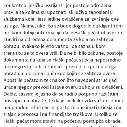
konkretnoj jezičkoj varijanti, jer postoje određena
pravila sa kojima su upoznati isključivo zaposleni u
službama koje i jesu jedine ovlašćene za izvršenje ove
usluge. Naime, ukoliko se bude dogodilo da klijent tom
prilikom dobije informaciju da je Haški pečat obavezno
staviti na određena dokumenta za koja on zahteva
obradu, svakako je vrlo važno i da sazna u kom
trenutku se ta overa vrši. Da ne bi bilo zabune, postoje
dokumenta na koja se Haški pečat stavlja neposredno
pre nego što sudski tumači i prevodioci počnu da ga
obrađuju, dok ima i onih kod kojih se zahteva overa
Apostille pečatom tek nakon što navedeni stručnjaci
urade njegov prevod i stave overu za koju su ovlašćeni.
Dakle, sasvim je jasno da se radi o potpuno različitim
postupcima obrade, te da je svakako vrlo važno i dobiti
neophodne informacije, pošto će one imati uticaja i na
trajanje procesa i na finansijske troškove. Ukoliko se
Haški pečat mora staviti na početku postupka obrade,