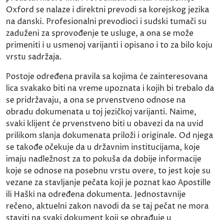
Oxford se nalaze i direktni prevodi sa korejskog jezika
na danski. Profesionalni prevodioci i sudski tumači su
zaduženi za sprovođenje te usluge, a ona se može
primeniti i u usmenoj varijanti i opisano i to za bilo koju
vrstu sadržaja.
Postoje određena pravila sa kojima će zainteresovana
lica svakako biti na vreme upoznata i kojih bi trebalo da
se pridržavaju, a ona se prvenstveno odnose na
obradu dokumenata u toj jezičkoj varijanti. Naime,
svaki klijent će prvenstveno biti u obavezi da na uvid
prilikom slanja dokumenata priloži i originale. Od njega
se takođe očekuje da u državnim institucijama, koje
imaju nadležnost za to pokuša da dobije informacije
koje se odnose na posebnu vrstu overe, to jest koje su
vezane za stavljanje pečata koji je poznat kao Apostille
ili Haški na određena dokumenta. Jednostavnije
rečeno, aktuelni zakon navodi da se taj pečat ne mora
staviti na svaki dokument koji se obrađuje u