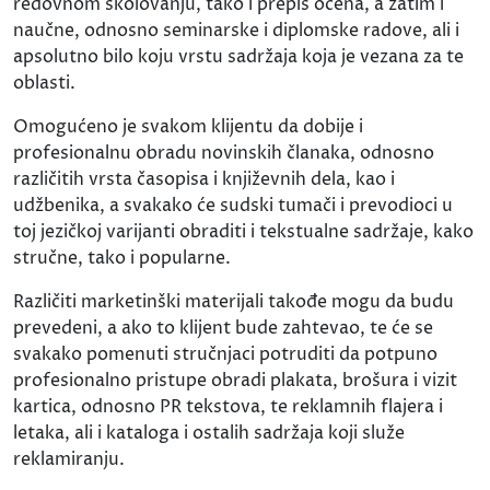
redovnom školovanju, tako i prepis ocena, a zatim i
naučne, odnosno seminarske i diplomske radove, ali i
apsolutno bilo koju vrstu sadržaja koja je vezana za te
oblasti.
Omogućeno je svakom klijentu da dobije i
profesionalnu obradu novinskih članaka, odnosno
različitih vrsta časopisa i književnih dela, kao i
udžbenika, a svakako će sudski tumači i prevodioci u
toj jezičkoj varijanti obraditi i tekstualne sadržaje, kako
stručne, tako i popularne.
Različiti marketinški materijali takođe mogu da budu
prevedeni, a ako to klijent bude zahtevao, te će se
svakako pomenuti stručnjaci potruditi da potpuno
profesionalno pristupe obradi plakata, brošura i vizit
kartica, odnosno PR tekstova, te reklamnih flajera i
letaka, ali i kataloga i ostalih sadržaja koji služe
reklamiranju.