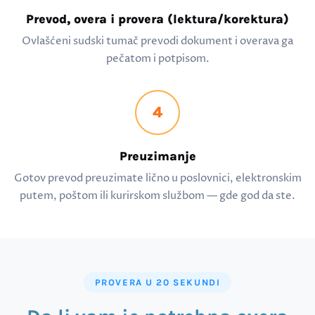
Prevod, overa i provera (lektura/korektura)
Ovlašćeni sudski tumač prevodi dokument i overava ga
pečatom i potpisom.
4
Preuzimanje
Gotov prevod preuzimate lično u poslovnici, elektronskim
putem, poštom ili kurirskom službom — gde god da ste.
PROVERA U 20 SEKUNDI