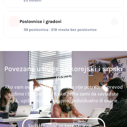
25 oblasti
Poslovnice i gradovi
39 poslovnica · 218 mesta bez poslovnice
Povezane usluge za korejski i srpski
jezik
Ako vam overa sudskog tumača nije potrebna, prevod
radimo i bez pečata. A ako želite sami da savladate
jezik, upišite kurs — grupno, individualno ili online.
Sudski tumač za korejski jezik