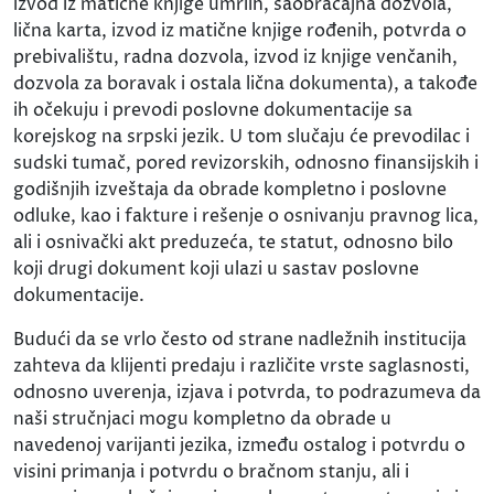
izvod iz matične knjige umrlih, saobraćajna dozvola,
lična karta, izvod iz matične knjige rođenih, potvrda o
prebivalištu, radna dozvola, izvod iz knjige venčanih,
dozvola za boravak i ostala lična dokumenta), a takođe
ih očekuju i prevodi poslovne dokumentacije sa
korejskog na srpski jezik. U tom slučaju će prevodilac i
sudski tumač, pored revizorskih, odnosno finansijskih i
godišnjih izveštaja da obrade kompletno i poslovne
odluke, kao i fakture i rešenje o osnivanju pravnog lica,
ali i osnivački akt preduzeća, te statut, odnosno bilo
koji drugi dokument koji ulazi u sastav poslovne
dokumentacije.
Budući da se vrlo često od strane nadležnih institucija
zahteva da klijenti predaju i različite vrste saglasnosti,
odnosno uverenja, izjava i potvrda, to podrazumeva da
naši stručnjaci mogu kompletno da obrade u
navedenoj varijanti jezika, između ostalog i potvrdu o
visini primanja i potvrdu o bračnom stanju, ali i