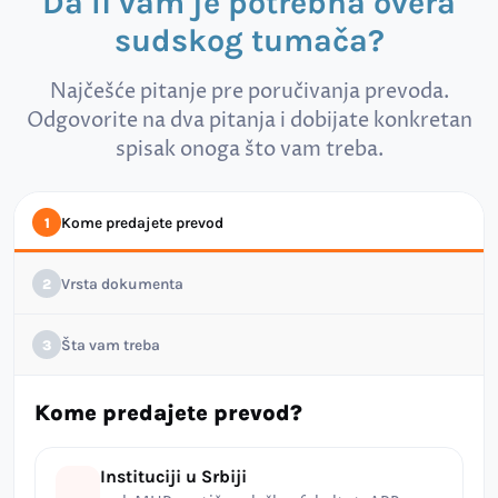
Da li vam je potrebna overa
sudskog tumača?
Najčešće pitanje pre poručivanja prevoda.
Odgovorite na dva pitanja i dobijate konkretan
spisak onoga što vam treba.
Kome predajete prevod
1
Vrsta dokumenta
2
Šta vam treba
3
Kome predajete prevod?
Instituciji u Srbiji