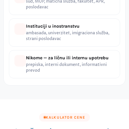
sud, MUP, matična služba, fakultet, APR,
poslodavac
Instituciji u inostranstvu
ambasada, univerzitet, imigraciona služba,
strani poslodavac
Nikome — za ličnu ili internu upotrebu
prepiska, interni dokument, informativni
prevod
KALKULATOR CENE