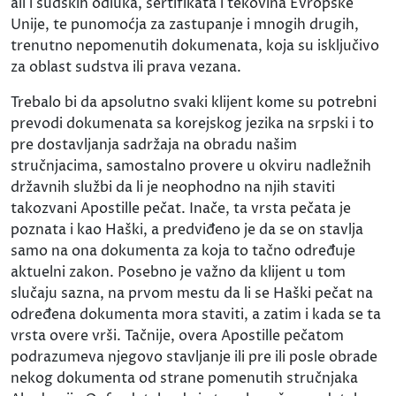
ali i sudskih odluka, sertifikata i tekovina Evropske
Unije, te punomoćja za zastupanje i mnogih drugih,
trenutno nepomenutih dokumenata, koja su isključivo
za oblast sudstva ili prava vezana.
Trebalo bi da apsolutno svaki klijent kome su potrebni
prevodi dokumenata sa korejskog jezika na srpski i to
pre dostavljanja sadržaja na obradu našim
stručnjacima, samostalno provere u okviru nadležnih
državnih službi da li je neophodno na njih staviti
takozvani Apostille pečat. Inače, ta vrsta pečata je
poznata i kao Haški, a predviđeno je da se on stavlja
samo na ona dokumenta za koja to tačno određuje
aktuelni zakon. Posebno je važno da klijent u tom
slučaju sazna, na prvom mestu da li se Haški pečat na
određena dokumenta mora staviti, a zatim i kada se ta
vrsta overe vrši. Tačnije, overa Apostille pečatom
podrazumeva njegovo stavljanje ili pre ili posle obrade
nekog dokumenta od strane pomenutih stručnjaka