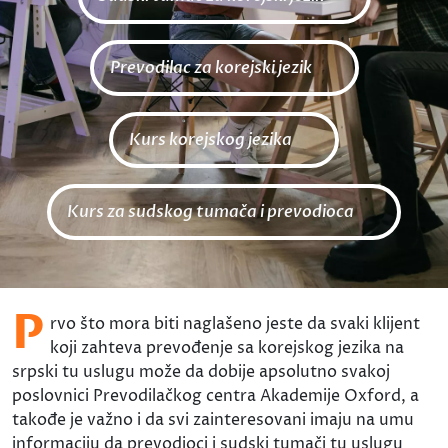
Prevodilac za korejski jezik
Kurs korejskog jezika
Kurs za sudskog tumača i prevodioca
P
rvo što mora biti naglašeno jeste da svaki klijent
koji zahteva prevođenje sa korejskog jezika na
srpski tu uslugu može da dobije apsolutno svakoj
poslovnici Prevodilačkog centra Akademije Oxford, a
takođe je važno i da svi zainteresovani imaju na umu
informaciju da prevodioci i sudski tumači tu uslugu