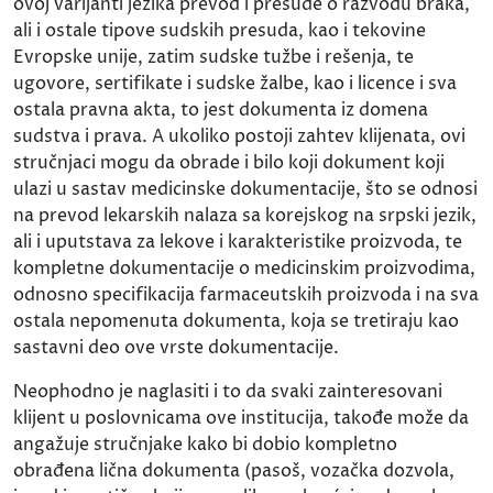
ovoj varijanti jezika prevod i presude o razvodu braka,
ali i ostale tipove sudskih presuda, kao i tekovine
Evropske unije, zatim sudske tužbe i rešenja, te
ugovore, sertifikate i sudske žalbe, kao i licence i sva
ostala pravna akta, to jest dokumenta iz domena
sudstva i prava. A ukoliko postoji zahtev klijenata, ovi
stručnjaci mogu da obrade i bilo koji dokument koji
ulazi u sastav medicinske dokumentacije, što se odnosi
na prevod lekarskih nalaza sa korejskog na srpski jezik,
ali i uputstava za lekove i karakteristike proizvoda, te
kompletne dokumentacije o medicinskim proizvodima,
odnosno specifikacija farmaceutskih proizvoda i na sva
ostala nepomenuta dokumenta, koja se tretiraju kao
sastavni deo ove vrste dokumentacije.
Neophodno je naglasiti i to da svaki zainteresovani
klijent u poslovnicama ove institucija, takođe može da
angažuje stručnjake kako bi dobio kompletno
obrađena lična dokumenta (pasoš, vozačka dozvola,