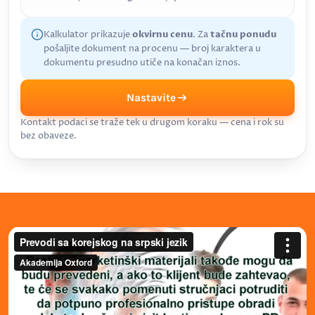
Kalkulator prikazuje
okvirnu cenu
. Za
tačnu ponudu
pošaljite dokument na procenu — broj karaktera u
dokumentu presudno utiče na konačan iznos.
Nastavite
Kontakt podaci se traže tek u drugom koraku — cena i rok su
bez obaveze.