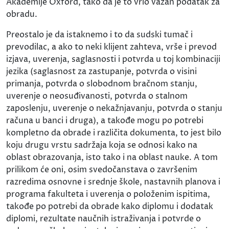
Akademije Oxford, tako da je to vrlo važan podatak za
obradu.
Preostalo je da istaknemo i to da sudski tumač i
prevodilac, a ako to neki klijent zahteva, vrše i prevod
izjava, uverenja, saglasnosti i potvrda u toj kombinaciji
jezika (saglasnost za zastupanje, potvrda o visini
primanja, potvrda o slobodnom bračnom stanju,
uverenje o neosuđivanosti, potvrda o stalnom
zaposlenju, uverenje o nekažnjavanju, potvrda o stanju
računa u banci i druga), a takođe mogu po potrebi
kompletno da obrade i različita dokumenta, to jest bilo
koju drugu vrstu sadržaja koja se odnosi kako na
oblast obrazovanja, isto tako i na oblast nauke. A tom
prilikom će oni, osim svedočanstava o završenim
razredima osnovne i srednje škole, nastavnih planova i
programa fakulteta i uverenja o položenim ispitima,
takođe po potrebi da obrade kako diplomu i dodatak
diplomi, rezultate naučnih istraživanja i potvrde o