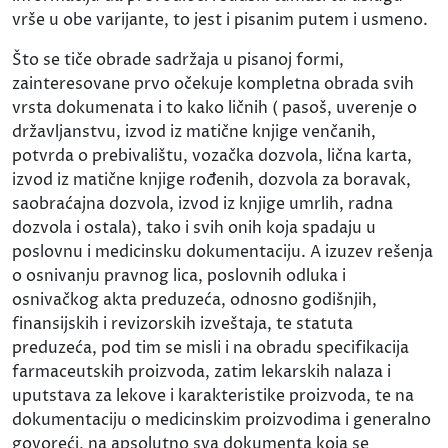
vrše u obe varijante, to jest i pisanim putem i usmeno.
Što se tiče obrade sadržaja u pisanoj formi,
zainteresovane prvo očekuje kompletna obrada svih
vrsta dokumenata i to kako ličnih ( pasoš, uverenje o
državljanstvu, izvod iz matične knjige venčanih,
potvrda o prebivalištu, vozačka dozvola, lična karta,
izvod iz matične knjige rođenih, dozvola za boravak,
saobraćajna dozvola, izvod iz knjige umrlih, radna
dozvola i ostala), tako i svih onih koja spadaju u
poslovnu i medicinsku dokumentaciju. A izuzev rešenja
o osnivanju pravnog lica, poslovnih odluka i
osnivačkog akta preduzeća, odnosno godišnjih,
finansijskih i revizorskih izveštaja, te statuta
preduzeća, pod tim se misli i na obradu specifikacija
farmaceutskih proizvoda, zatim lekarskih nalaza i
uputstava za lekove i karakteristike proizvoda, te na
dokumentaciju o medicinskim proizvodima i generalno
govoreći, na apsolutno sva dokumenta koja se