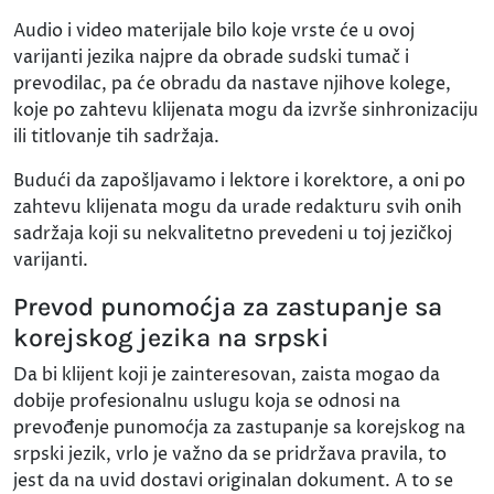
Audio i video materijale bilo koje vrste će u ovoj
varijanti jezika najpre da obrade sudski tumač i
prevodilac, pa će obradu da nastave njihove kolege,
koje po zahtevu klijenata mogu da izvrše sinhronizaciju
ili titlovanje tih sadržaja.
Budući da zapošljavamo i lektore i korektore, a oni po
zahtevu klijenata mogu da urade redakturu svih onih
sadržaja koji su nekvalitetno prevedeni u toj jezičkoj
varijanti.
Prevod punomoćja za zastupanje sa
korejskog jezika na srpski
Da bi klijent koji je zainteresovan, zaista mogao da
dobije profesionalnu uslugu koja se odnosi na
prevođenje punomoćja za zastupanje sa korejskog na
srpski jezik, vrlo je važno da se pridržava pravila, to
jest da na uvid dostavi originalan dokument. A to se