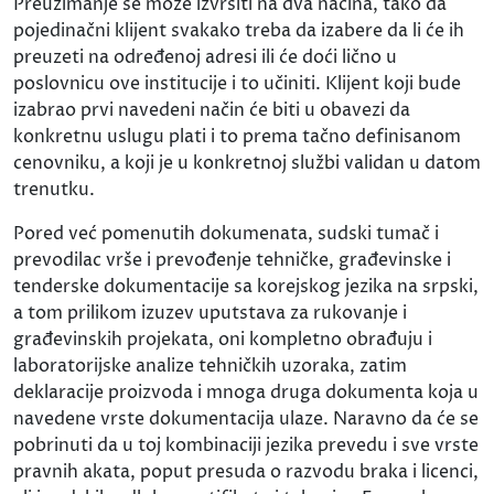
Preuzimanje se može izvršiti na dva načina, tako da
pojedinačni klijent svakako treba da izabere da li će ih
preuzeti na određenoj adresi ili će doći lično u
poslovnicu ove institucije i to učiniti. Klijent koji bude
izabrao prvi navedeni način će biti u obavezi da
konkretnu uslugu plati i to prema tačno definisanom
cenovniku, a koji je u konkretnoj službi validan u datom
trenutku.
Pored već pomenutih dokumenata, sudski tumač i
prevodilac vrše i prevođenje tehničke, građevinske i
tenderske dokumentacije sa korejskog jezika na srpski,
a tom prilikom izuzev uputstava za rukovanje i
građevinskih projekata, oni kompletno obrađuju i
laboratorijske analize tehničkih uzoraka, zatim
deklaracije proizvoda i mnoga druga dokumenta koja u
navedene vrste dokumentacija ulaze. Naravno da će se
pobrinuti da u toj kombinaciji jezika prevedu i sve vrste
pravnih akata, poput presuda o razvodu braka i licenci,