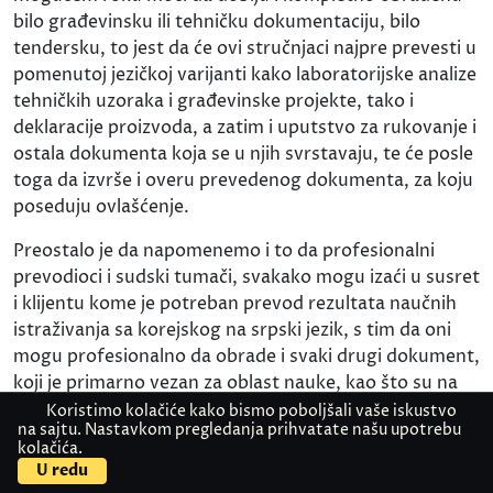
bilo građevinsku ili tehničku dokumentaciju, bilo
tendersku, to jest da će ovi stručnjaci najpre prevesti u
pomenutoj jezičkoj varijanti kako laboratorijske analize
tehničkih uzoraka i građevinske projekte, tako i
deklaracije proizvoda, a zatim i uputstvo za rukovanje i
ostala dokumenta koja se u njih svrstavaju, te će posle
toga da izvrše i overu prevedenog dokumenta, za koju
poseduju ovlašćenje.
Preostalo je da napomenemo i to da profesionalni
prevodioci i sudski tumači, svakako mogu izaći u susret
i klijentu kome je potreban prevod rezultata naučnih
istraživanja sa korejskog na srpski jezik, s tim da oni
mogu profesionalno da obrade i svaki drugi dokument,
koji je primarno vezan za oblast nauke, kao što su na
primer naučni patenti ili naučni radovi i to bilo koje
Koristimo kolačiće kako bismo poboljšali vaše iskustvo
na sajtu. Nastavkom pregledanja prihvatate našu upotrebu
složenosti.
kolačića.
Kontaktirajte nas
Pošaljite dokument
U redu
Prevođenje online kataloga sa