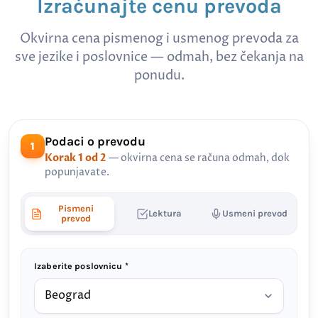
Izračunajte cenu prevoda
Okvirna cena pismenog i usmenog prevoda za
sve jezike i poslovnice — odmah, bez čekanja na
ponudu.
Podaci o prevodu
1
Korak 1 od 2
— okvirna cena se računa odmah, dok
popunjavate.
Pismeni
Lektura
Usmeni prevod
prevod
Izaberite poslovnicu *