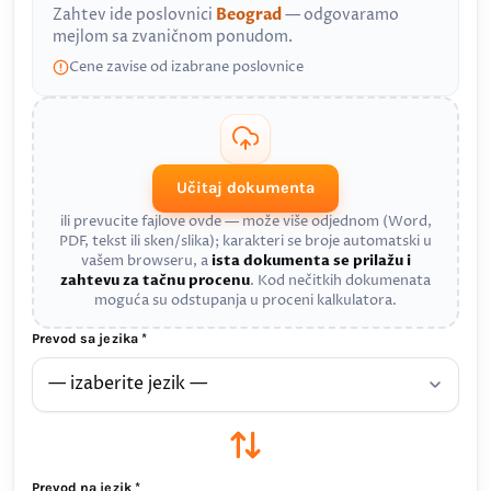
Zahtev ide poslovnici
Beograd
— odgovaramo
mejlom sa zvaničnom ponudom.
Cene zavise od izabrane poslovnice
Učitaj dokumenta
ili prevucite fajlove ovde — može više odjednom (Word,
PDF, tekst ili sken/slika); karakteri se broje automatski u
vašem browseru, a
ista dokumenta se prilažu i
zahtevu za tačnu procenu
. Kod nečitkih dokumenata
moguća su odstupanja u proceni kalkulatora.
Prevod sa jezika *
Prevod na jezik *