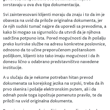
svrstavaju u ova dva tipa dokumentacija.
Svi zainteresovani klijenti moraju da znaju i to da im je
obaveza na uvid da prilože originalna dokumenta, jer
će njih sudski tumač najpre da uporedi sa prevodima, a
kako bi mogao sa sigurnošću da utvrdi da je njihova
sadržina potpuno ista. Pored mogućnosti da ih pošalju
preko kurirske službe na adresu konkretne poslovnice,
odnosno da to učine preporučenom poštanskom
pošiljkom, klijenti isto tako imaju mogućnost i da ih
donesu lično u odabrano predstavništvo navedene
institucije.
A u slučaju da je nekome potreban hitan prevod
dokumenata sa korejskog jezika na srpski, treba da ih
prvo skenira i pošalje elektronskim putem, ali i da
odmah posle toga ispoštuje pomenuto pravilo, te da
priloži na uvid originalna dokumenta.