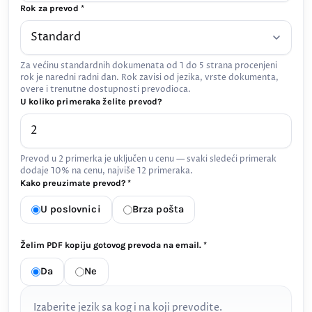
Rok za prevod *
Za većinu standardnih dokumenata od 1 do 5 strana procenjeni
rok je naredni radni dan. Rok zavisi od jezika, vrste dokumenta,
overe i trenutne dostupnosti prevodioca.
U koliko primeraka želite prevod?
Prevod u 2 primerka je uključen u cenu — svaki sledeći primerak
dodaje 10% na cenu, najviše 12 primeraka.
Kako preuzimate prevod? *
U poslovnici
Brza pošta
Želim PDF kopiju gotovog prevoda na email. *
Da
Ne
Izaberite jezik sa kog i na koji prevodite.