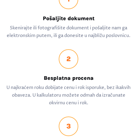
Pošaljite dokument
Skenirajte ili fotografišite dokument i pošaljite nam ga
elektronskim putem, ili ga donesite u najbližu poslovnicu.
2
Besplatna procena
U najkraćem roku dobijate cenu i rok isporuke, bez ikakvih
obaveza. U kalkulatoru možete odmah da izračunate
okvirnu cenu i rok.
3