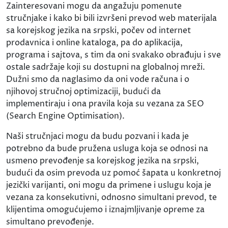
Zainteresovani mogu da angažuju pomenute
stručnjake i kako bi bili izvršeni prevod web materijala
sa korejskog jezika na srpski, počev od internet
prodavnica i online kataloga, pa do aplikacija,
programa i sajtova, s tim da oni svakako obrađuju i sve
ostale sadržaje koji su dostupni na globalnoj mreži.
Dužni smo da naglasimo da oni vode računa i o
njihovoj stručnoj optimizaciji, budući da
implementiraju i ona pravila koja su vezana za SEO
(Search Engine Optimisation).
Naši stručnjaci mogu da budu pozvani i kada je
potrebno da bude pružena usluga koja se odnosi na
usmeno prevođenje sa korejskog jezika na srpski,
budući da osim prevoda uz pomoć šapata u konkretnoj
jezički varijanti, oni mogu da primene i uslugu koja je
vezana za konsekutivni, odnosno simultani prevod, te
klijentima omogućujemo i iznajmljivanje opreme za
simultano prevođenje.