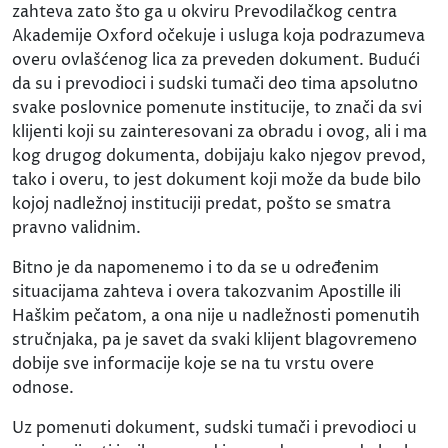
zahteva zato što ga u okviru Prevodilačkog centra
Akademije Oxford očekuje i usluga koja podrazumeva
overu ovlašćenog lica za preveden dokument. Budući
da su i prevodioci i sudski tumači deo tima apsolutno
svake poslovnice pomenute institucije, to znači da svi
klijenti koji su zainteresovani za obradu i ovog, ali i ma
kog drugog dokumenta, dobijaju kako njegov prevod,
tako i overu, to jest dokument koji može da bude bilo
kojoj nadležnoj instituciji predat, pošto se smatra
pravno validnim.
Bitno je da napomenemo i to da se u određenim
situacijama zahteva i overa takozvanim Apostille ili
Haškim pečatom, a ona nije u nadležnosti pomenutih
stručnjaka, pa je savet da svaki klijent blagovremeno
dobije sve informacije koje se na tu vrstu overe
odnose.
Uz pomenuti dokument, sudski tumači i prevodioci u