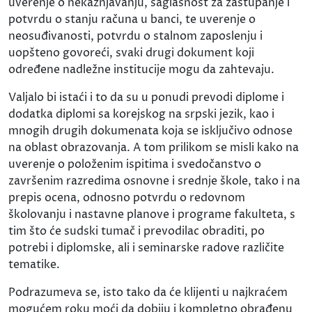
uverenje o nekažnjavanju, saglasnost za zastupanje i
potvrdu o stanju računa u banci, te uverenje o
neosuđivanosti, potvrdu o stalnom zaposlenju i
uopšteno govoreći, svaki drugi dokument koji
određene nadležne institucije mogu da zahtevaju.
Valjalo bi istaći i to da su u ponudi prevodi diplome i
dodatka diplomi sa korejskog na srpski jezik, kao i
mnogih drugih dokumenata koja se isključivo odnose
na oblast obrazovanja. A tom prilikom se misli kako na
uverenje o položenim ispitima i svedočanstvo o
završenim razredima osnovne i srednje škole, tako i na
prepis ocena, odnosno potvrdu o redovnom
školovanju i nastavne planove i programe fakulteta, s
tim što će sudski tumač i prevodilac obraditi, po
potrebi i diplomske, ali i seminarske radove različite
tematike.
Podrazumeva se, isto tako da će klijenti u najkraćem
mogućem roku moći da dobiju i kompletno obrađenu