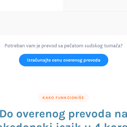
Potreban vam je prevod sa pečatom sudskog tumača?
Izračunajte cenu overenog prevoda
KAKO FUNKCIONIŠE
Do overenog prevoda n