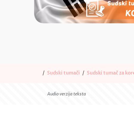
Sudski tumači
Sudski tumač za kore
Audio verzija teksta