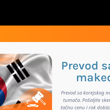
Prevod s
maked
Prevod sa korejskog n
tumača. Pošaljite ske
tačnu cenu i rok dobij