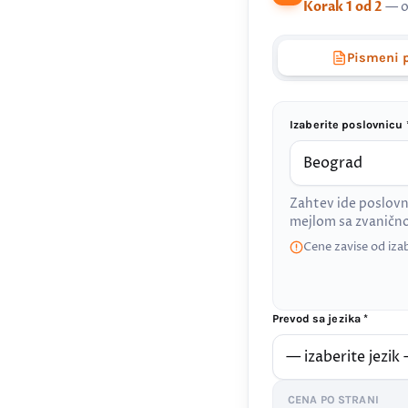
Korak 1 od 2
— o
Pismeni 
Izaberite poslovnicu 
Zahtev ide poslovn
mejlom sa zvanič
Cene zavise od iza
Prevod sa jezika *
CENA PO STRANI