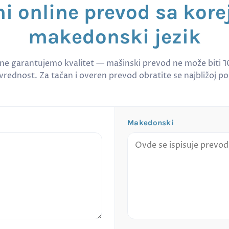
i online prevod sa kor
makedonski jezik
 ne garantujemo kvalitet — mašinski prevod ne može biti 
rednost. Za tačan i overen prevod obratite se najbližoj po
Makedonski