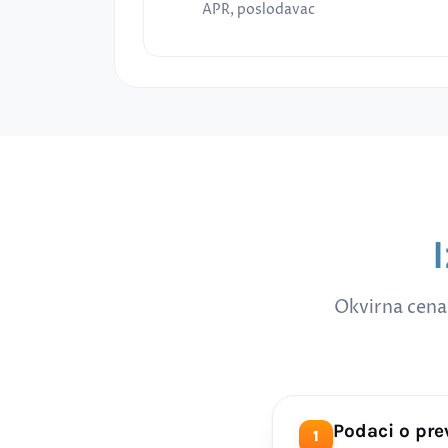
APR, poslodavac
Okvirna cena
Podaci o pr
1