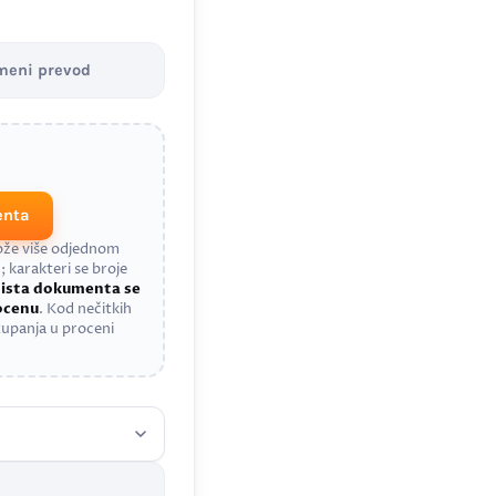
meni prevod
enta
može više odjednom
; karakteri se broje
a
ista dokumenta se
rocenu
. Kod nečitkih
upanja u proceni