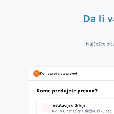
Da li 
Najčešće pit
Kome predajete prevod
1
Kome predajete prevod?
Instituciji u Srbiji
sud, MUP, matična služba, fakultet,