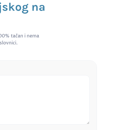
ejskog na
100% tačan i nema
slovnici.