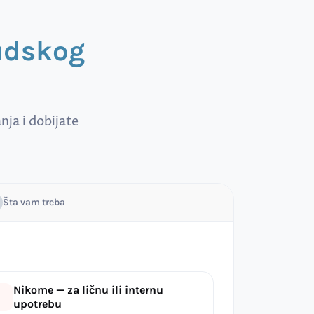
sudskog
ja i dobijate
Šta vam treba
Nikome — za ličnu ili internu
upotrebu