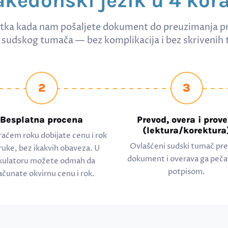
kedonski jezik u 4 kor
tka kada nam pošaljete dokument do preuzimanja p
sudskog tumača — bez komplikacija i bez skrivenih 
2
3
Besplatna procena
Prevod, overa i prove
(lektura/korektura
raćem roku dobijate cenu i rok
Ovlašćeni sudski tumač pr
ruke, bez ikakvih obaveza. U
dokument i overava ga peča
kulatoru možete odmah da
potpisom.
ačunate okvirnu cenu i rok.