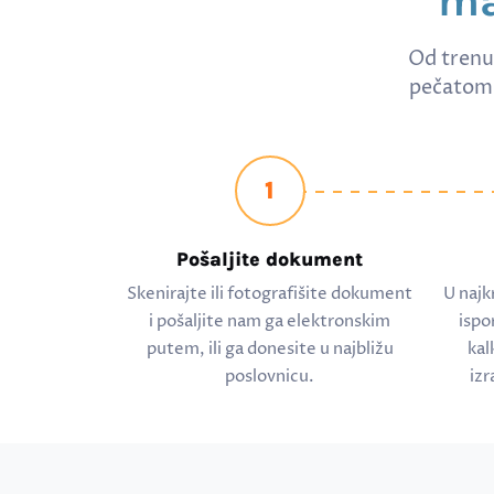
ma
Od trenu
pečatom 
1
Pošaljite dokument
Skenirajte ili fotografišite dokument
U najk
i pošaljite nam ga elektronskim
ispo
putem, ili ga donesite u najbližu
kal
poslovnicu.
izr