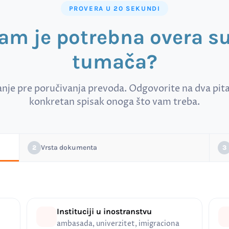
PROVERA U 20 SEKUNDI
vam je potrebna overa 
tumača?
anje pre poručivanja prevoda. Odgovorite na dva pitan
konkretan spisak onoga što vam treba.
Vrsta dokumenta
2
3
Instituciji u inostranstvu
ambasada, univerzitet, imigraciona