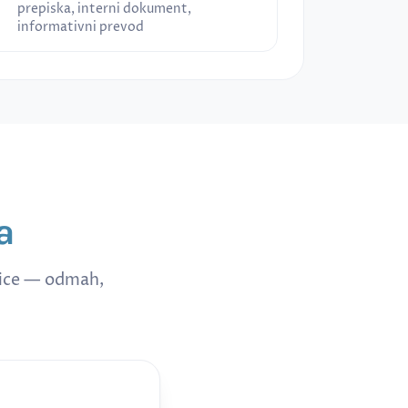
prepiska, interni dokument,
informativni prevod
a
nice — odmah,