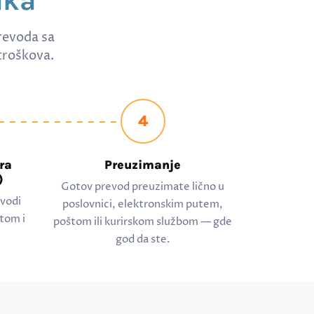
aka
revoda sa
troškova.
4
ra
Preuzimanje
)
Gotov prevod preuzimate lično u
evodi
poslovnici, elektronskim putem,
tom i
poštom ili kurirskom službom — gde
god da ste.