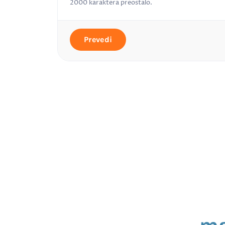
2000
karaktera preostalo.
Prevedi