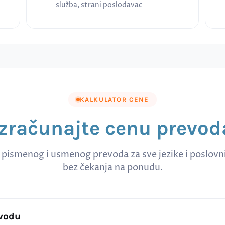
služba, strani poslodavac
KALKULATOR CENE
Izračunajte cenu prevod
 pismenog i usmenog prevoda za sve jezike i poslov
bez čekanja na ponudu.
evodu