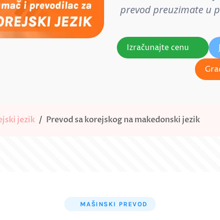
prevod preuzimate u pos
Izračunajte cenu
Gra
jski jezik
Prevod sa korejskog na makedonski jezik
MAŠINSKI PREVOD