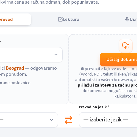
kvirna cena se računa odmah, dok popunjavate.
prevod
Lektura
Us
*
Učitaj dokum
ici
Beograd
— odgovaramo
ili prevucite fajlove ovde — 
nom ponudom.
(Word, PDF, tekst ili sken/slika)
automatski u vašem browseru, 
brane poslovnice
prilažu i zahtevu za tačnu p
dokumenata moguća su odst
kalkulatora.
Prevod na jezik *