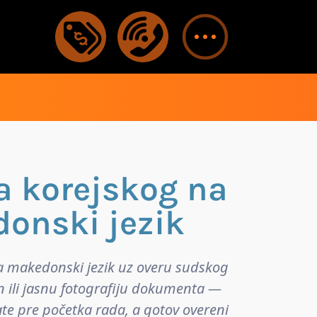
a korejskog na
onski jezik
a makedonski jezik uz overu sudskog
n ili jasnu fotografiju dokumenta —
ate pre početka rada, a gotov overeni