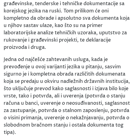
građevinske, tenderske i tehničke dokumentacije sa
korejskog jezika na ruski. Tom prilikom će oni
kompletno da obrade i apsolutno sva dokumenta koja
u njihov sastav ulaze, kao što su na primer
laboratorijske analize tehničkih uzoraka, uputstvo za
rukovanje i građevinski projekti, te deklaracije
proizvoda i druga.
Jedna od najčešće zahtevanih usluga, kada je
prevođenje u ovoj varijanti jezika u pitanju, sasvim
sigurno je i kompletna obrada različitih dokumenata
koja se predaju u okviru nadležnih državnih institucija,
što uključuje prevod kako saglasnosti i izjava bilo koje
vrste, tako i potvrda, ali i uverenja (potvrda o stanju
računa u banci, uverenje o neosuđivanosti, saglasnost
za zastupanje, potvrda o stalnom zaposlenju, potvrda
o visini primanja, uverenje o nekažnjavanju, potvrda o
slobodnom bračnom stanju i ostala dokumenta tog
tipa).