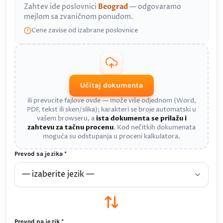
Zahtev ide poslovnici
Beograd
— odgovaramo
mejlom sa zvaničnom ponudom.
Cene zavise od izabrane poslovnice
Učitaj dokumenta
ili prevucite fajlove ovde — može više odjednom (Word,
PDF, tekst ili sken/slika); karakteri se broje automatski u
vašem browseru, a
ista dokumenta se prilažu i
zahtevu za tačnu procenu
. Kod nečitkih dokumenata
moguća su odstupanja u proceni kalkulatora.
Prevod sa jezika *
Prevod na jezik *