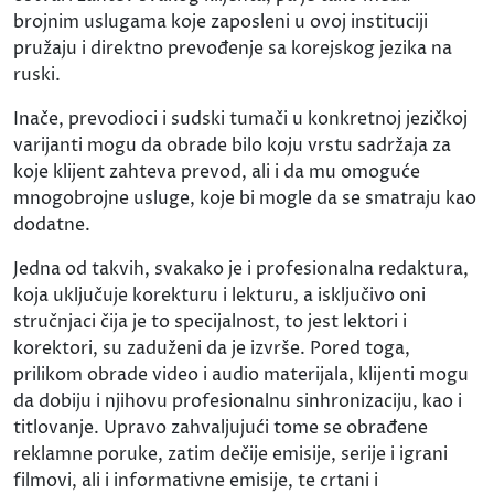
brojnim uslugama koje zaposleni u ovoj instituciji
pružaju i direktno prevođenje sa korejskog jezika na
ruski.
Inače, prevodioci i sudski tumači u konkretnoj jezičkoj
varijanti mogu da obrade bilo koju vrstu sadržaja za
koje klijent zahteva prevod, ali i da mu omoguće
mnogobrojne usluge, koje bi mogle da se smatraju kao
dodatne.
Jedna od takvih, svakako je i profesionalna redaktura,
koja uključuje korekturu i lekturu, a isključivo oni
stručnjaci čija je to specijalnost, to jest lektori i
korektori, su zaduženi da je izvrše. Pored toga,
prilikom obrade video i audio materijala, klijenti mogu
da dobiju i njihovu profesionalnu sinhronizaciju, kao i
titlovanje. Upravo zahvaljujući tome se obrađene
reklamne poruke, zatim dečije emisije, serije i igrani
filmovi, ali i informativne emisije, te crtani i