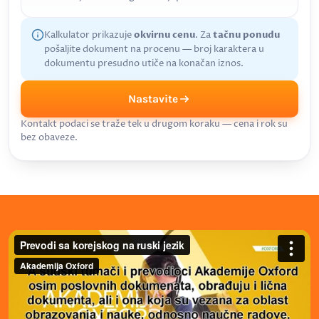
Kalkulator prikazuje
okvirnu cenu
. Za
tačnu ponudu
pošaljite dokument na procenu — broj karaktera u
dokumentu presudno utiče na konačan iznos.
Nastavite
Kontakt podaci se traže tek u drugom koraku — cena i rok su
bez obaveze.