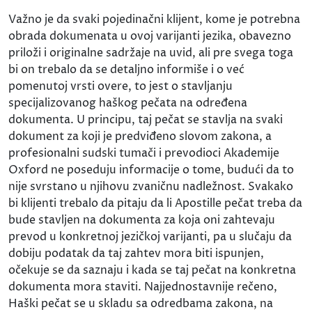
Važno je da svaki pojedinačni klijent, kome je potrebna
obrada dokumenata u ovoj varijanti jezika, obavezno
priloži i originalne sadržaje na uvid, ali pre svega toga
bi on trebalo da se detaljno informiše i o već
pomenutoj vrsti overe, to jest o stavljanju
specijalizovanog haškog pečata na određena
dokumenta. U principu, taj pečat se stavlja na svaki
dokument za koji je predviđeno slovom zakona, a
profesionalni sudski tumači i prevodioci Akademije
Oxford ne poseduju informacije o tome, budući da to
nije svrstano u njihovu zvaničnu nadležnost. Svakako
bi klijenti trebalo da pitaju da li Apostille pečat treba da
bude stavljen na dokumenta za koja oni zahtevaju
prevod u konkretnoj jezičkoj varijanti, pa u slučaju da
dobiju podatak da taj zahtev mora biti ispunjen,
očekuje se da saznaju i kada se taj pečat na konkretna
dokumenta mora staviti. Najjednostavnije rečeno,
Haški pečat se u skladu sa odredbama zakona, na