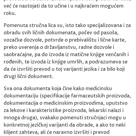
već će nastojati da to učine i u najkraćem mogućem
roku.
Pomenuta stručna lica su, isto tako specijalizovana i za
obradu svih ličnih dokumenata, počev od pasoša,
vozačke dozvole, potvrde o prebivalištu i lične karte,
preko uverenja o državljanstvu, radne dozvole i
saobraćajne, pa do izvoda iz matične knjige venčanih i
rođenih, te izvoda iz knjige umrlih, a podrazumeva se
da će izvršiti prevod u toj varijanti jezika i za bilo koji
drugi lični dokument.
Sva ona dokumenta koja čine kako medicinsku
dokumentaciju (specifikacije farmaceutskih proizvoda,
dokumentacija o medicinskim proizvodima, uputstvo
za lekove i karakteristike proizvoda, lekarski nalazi i
mnoga druga), svakako pomenuti stručnjaci mogu u
konkretnoj jezičkoj varijanti da obrade, a ako to neki
klijent zahteva, ali će naravno izvršiti i prevod