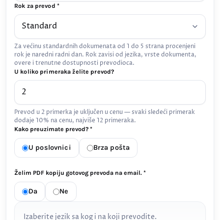
Rok za prevod *
Za većinu standardnih dokumenata od 1 do 5 strana procenjeni
rok je naredni radni dan. Rok zavisi od jezika, vrste dokumenta,
overe i trenutne dostupnosti prevodioca.
U koliko primeraka želite prevod?
Prevod u 2 primerka je uključen u cenu — svaki sledeći primerak
dodaje 10% na cenu, najviše 12 primeraka.
Kako preuzimate prevod? *
U poslovnici
Brza pošta
Želim PDF kopiju gotovog prevoda na email. *
Da
Ne
Izaberite jezik sa kog i na koji prevodite.