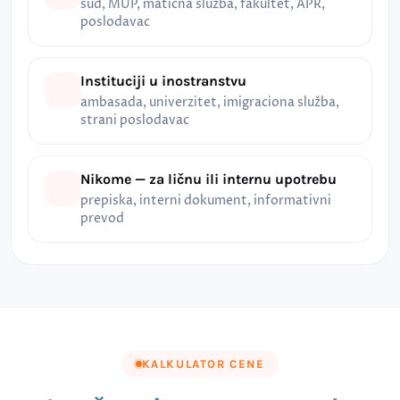
sud, MUP, matična služba, fakultet, APR,
poslodavac
Instituciji u inostranstvu
ambasada, univerzitet, imigraciona služba,
strani poslodavac
Nikome — za ličnu ili internu upotrebu
prepiska, interni dokument, informativni
prevod
KALKULATOR CENE