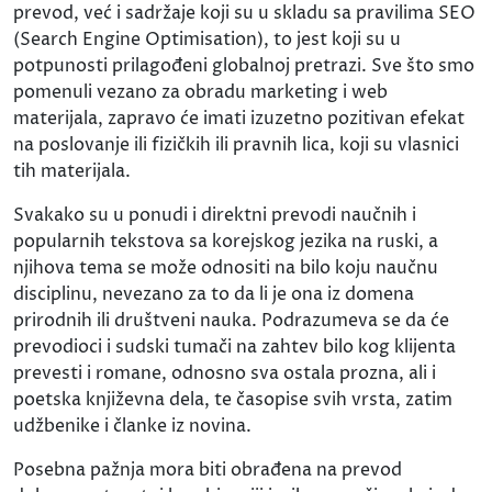
prevod, već i sadržaje koji su u skladu sa pravilima SEO
(Search Engine Optimisation), to jest koji su u
potpunosti prilagođeni globalnoj pretrazi. Sve što smo
pomenuli vezano za obradu marketing i web
materijala, zapravo će imati izuzetno pozitivan efekat
na poslovanje ili fizičkih ili pravnih lica, koji su vlasnici
tih materijala.
Svakako su u ponudi i direktni prevodi naučnih i
popularnih tekstova sa korejskog jezika na ruski, a
njihova tema se može odnositi na bilo koju naučnu
disciplinu, nevezano za to da li je ona iz domena
prirodnih ili društveni nauka. Podrazumeva se da će
prevodioci i sudski tumači na zahtev bilo kog klijenta
prevesti i romane, odnosno sva ostala prozna, ali i
poetska književna dela, te časopise svih vrsta, zatim
udžbenike i članke iz novina.
Posebna pažnja mora biti obrađena na prevod