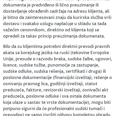
dokumenta je predviđeno ili lično preuzimanje ili
dostavljanje obrađenih sadržaja na adresu klijenta, ali
je bitno da zainteresovani znaju da kurirska služba vrši
dostavu i svakako uslugu naplaćuje u skladu sa tada
važećim cenovnikom, direktno od klijenta koji se
opredeli za takav princip preuzimanja dokumenata.
Bilo da su klijentima potrebni direktni prevodi pravnih
akata sa korejskog jezika na ruski (tekovine Evropske
Unije, presude o razvodu braka, sudske žalbe, ugovori,
licence, sudske tužbe, punomoćje za zastupanje,
sudske odluke, sudska rešenja, sertifikati i druga) ili
poslovne dokumentacije (finansijski izveštaji, rešenje o
osnivanju pravnog lica, godišnji izveštaji, statut
preduzeća, fakture, revizorski izveštaji, osnivački akt
preduzeća, poslovne odluke i sva ostala dokumenta
koja ulaze u sastav te vrste dokumentacije), mogu biti
potpuno sigurni da će profesionalni sudski tumači i
prevodioci ne samo izvršiti njihovu kompletnu obradu,