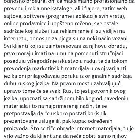
odnosno brošure, oni će maksimalno profesionalno da
prevedu i reklamne kataloge, ali i flajere, zatim web
sajtove, softvere (programe i aplikacije svih vrsta),
online prodavnice i uopšteno rečeno, sve ostale
sadržaje koji služe ili za reklamiranje ili su vidljivi na
internetu, odnosno za njega su na neki način vezani.
Svi klijenti koji su zainteresovani za njihovu obradu,
prvo moraju imati na umu da pomenuti stručnjaci
poseduju višegodišnje iskustvo u radu, te da tokom
prevođenja marketinških materijala u ovoj varijanti
jezika oni prilagođavaju poruku iz originalnih sadržaja
duhu ruskog jezika. Na prvom mestu zahvaljujući
upravo tome će se svaki Rus, to jest govornik ovog
jezika, upoznati sa sadržinom bilo kog od navedenih
materijala i to na najprimereniji način, te se
pretpostavlja da će uskoro postati korisnik
prezentovane usluge ili, pak kupac određenih
proizvoda. Što se tiče obrade internet materijala, tu je
vrlo važno da klijent zna da neće dobiti samo njihov