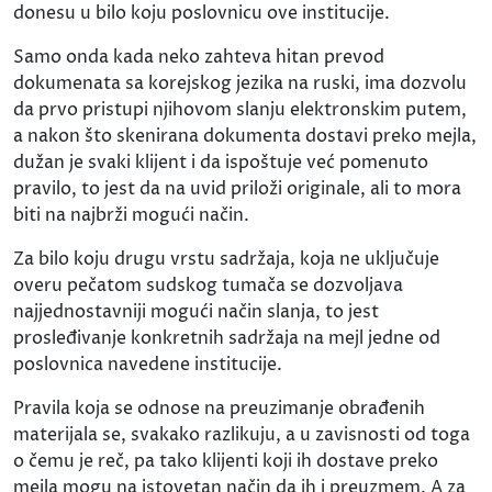
donesu u bilo koju poslovnicu ove institucije.
Samo onda kada neko zahteva hitan prevod
dokumenata sa korejskog jezika na ruski, ima dozvolu
da prvo pristupi njihovom slanju elektronskim putem,
a nakon što skenirana dokumenta dostavi preko mejla,
dužan je svaki klijent i da ispoštuje već pomenuto
pravilo, to jest da na uvid priloži originale, ali to mora
biti na najbrži mogući način.
Za bilo koju drugu vrstu sadržaja, koja ne uključuje
overu pečatom sudskog tumača se dozvoljava
najjednostavniji mogući način slanja, to jest
prosleđivanje konkretnih sadržaja na mejl jedne od
poslovnica navedene institucije.
Pravila koja se odnose na preuzimanje obrađenih
materijala se, svakako razlikuju, a u zavisnosti od toga
o čemu je reč, pa tako klijenti koji ih dostave preko
mejla mogu na istovetan način da ih i preuzmem. A za