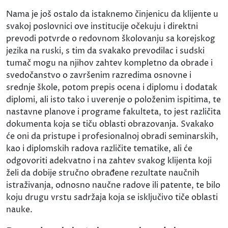
Nama je još ostalo da istaknemo činjenicu da klijente u
svakoj poslovnici ove institucije očekuju i direktni
prevodi potvrde o redovnom školovanju sa korejskog
jezika na ruski, s tim da svakako prevodilac i sudski
tumač mogu na njihov zahtev kompletno da obrade i
svedočanstvo o završenim razredima osnovne i
srednje škole, potom prepis ocena i diplomu i dodatak
diplomi, ali isto tako i uverenje o položenim ispitima, te
nastavne planove i programe fakulteta, to jest različita
dokumenta koja se tiču oblasti obrazovanja. Svakako
će oni da pristupe i profesionalnoj obradi seminarskih,
kao i diplomskih radova različite tematike, ali će
odgovoriti adekvatno i na zahtev svakog klijenta koji
želi da dobije stručno obrađene rezultate naučnih
istraživanja, odnosno naučne radove ili patente, te bilo
koju drugu vrstu sadržaja koja se isključivo tiče oblasti
nauke.