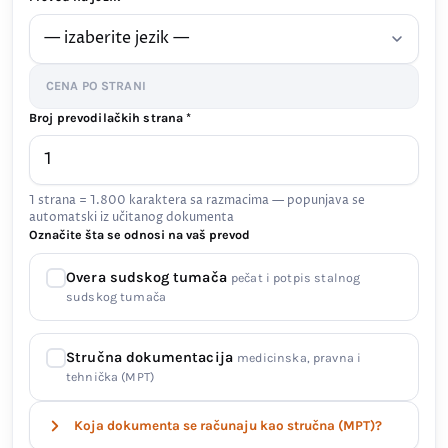
CENA PO STRANI
Broj prevodilačkih strana *
1 strana = 1.800 karaktera sa razmacima — popunjava se
automatski iz učitanog dokumenta
Označite šta se odnosi na vaš prevod
Overa sudskog tumača
pečat i potpis stalnog
sudskog tumača
Stručna dokumentacija
medicinska, pravna i
tehnička (MPT)
Koja dokumenta se računaju kao stručna (MPT)?