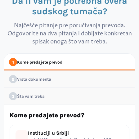
Da li vam je potrebna overa
sudskog tumača?
Najčešće pitanje pre poručivanja prevoda.
Odgovorite na dva pitanja i dobijate konkretan
spisak onoga što vam treba.
Kome predajete prevod
1
Vrsta dokumenta
2
Šta vam treba
3
Kome predajete prevod?
Instituciji u Srbiji