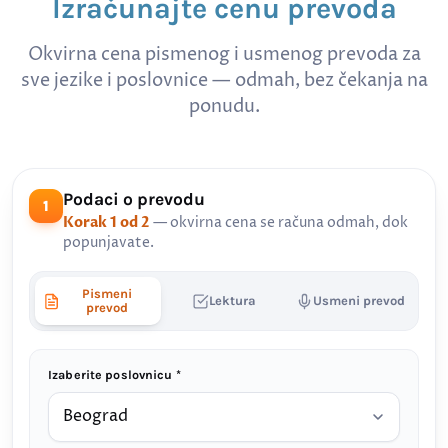
Izračunajte cenu prevoda
Okvirna cena pismenog i usmenog prevoda za
sve jezike i poslovnice — odmah, bez čekanja na
ponudu.
Podaci o prevodu
1
Korak 1 od 2
— okvirna cena se računa odmah, dok
popunjavate.
Pismeni
Lektura
Usmeni prevod
prevod
Izaberite poslovnicu *