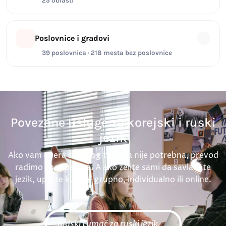
25 oblasti
Poslovnice i gradovi
39 poslovnica · 218 mesta bez poslovnice
Povezane usluge za korejski i ruski
jezik
Ako vam overa sudskog tumača nije potrebna, prevod
radimo i bez pečata. A ako želite sami da savladate
jezik, upišite kurs — grupno, individualno ili online.
Sudski tumač za ruski jezik