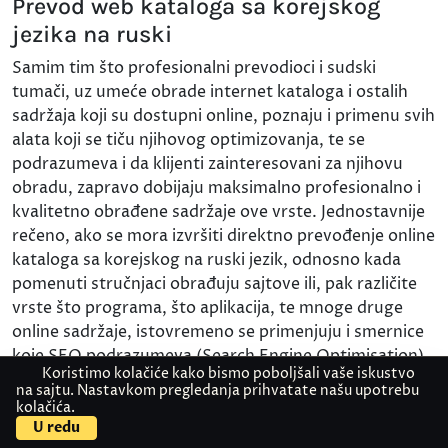
Prevod web kataloga sa korejskog
jezika na ruski
Samim tim što profesionalni prevodioci i sudski
tumači, uz umeće obrade internet kataloga i ostalih
sadržaja koji su dostupni online, poznaju i primenu svih
alata koji se tiču njihovog optimizovanja, te se
podrazumeva i da klijenti zainteresovani za njihovu
obradu, zapravo dobijaju maksimalno profesionalno i
kvalitetno obrađene sadržaje ove vrste. Jednostavnije
rečeno, ako se mora izvršiti direktno prevođenje online
kataloga sa korejskog na ruski jezik, odnosno kada
pomenuti stručnjaci obrađuju sajtove ili, pak različite
vrste što programa, što aplikacija, te mnoge druge
online sadržaje, istovremeno se primenjuju i smernice
koje SEO podrazumeva (Search Engine Optimisation).
Koristimo kolačiće kako bismo poboljšali vaše iskustvo
Na prvom mestu zahvaljujući tome se sadržina
na sajtu. Nastavkom pregledanja prihvatate našu upotrebu
konkretnih materijala prilagođava pravilima pretrage
kolačića.
Kontaktirajte nas
Pošaljite dokument
na internetu, tako da se i mesto koje oni zauzimaju u
U redu