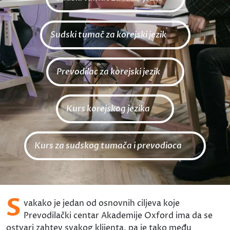
Sudski tumač za korejski jezik
Prevodilac za korejski jezik
Kurs korejskog jezika
Kurs za sudskog tumača i prevodioca
S
vakako je jedan od osnovnih ciljeva koje
Prevodilački centar Akademije Oxford ima da se
ostvari zahtev svakog klijenta, pa je tako među