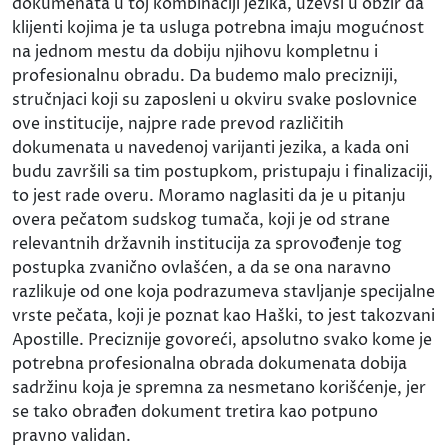
dokumenata u toj kombinaciji jezika, uzevši u obzir da
klijenti kojima je ta usluga potrebna imaju mogućnost
na jednom mestu da dobiju njihovu kompletnu i
profesionalnu obradu. Da budemo malo precizniji,
stručnjaci koji su zaposleni u okviru svake poslovnice
ove institucije, najpre rade prevod različitih
dokumenata u navedenoj varijanti jezika, a kada oni
budu završili sa tim postupkom, pristupaju i finalizaciji,
to jest rade overu. Moramo naglasiti da je u pitanju
overa pečatom sudskog tumača, koji je od strane
relevantnih državnih institucija za sprovođenje tog
postupka zvanično ovlašćen, a da se ona naravno
razlikuje od one koja podrazumeva stavljanje specijalne
vrste pečata, koji je poznat kao Haški, to jest takozvani
Apostille. Preciznije govoreći, apsolutno svako kome je
potrebna profesionalna obrada dokumenata dobija
sadržinu koja je spremna za nesmetano korišćenje, jer
se tako obrađen dokument tretira kao potpuno
pravno validan.