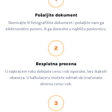
Pošaljite dokument
Skenirajte ili fotografišite dokument i pošaljite nam ga
elektronskim putem, ili ga donesite u najbližu poslovnicu.
2
Besplatna procena
U najkraćem roku dobijate cenu i rok isporuke, bez ikakvih
obaveza. U kalkulatoru možete odmah da izračunate
okvirnu cenu i rok.
3