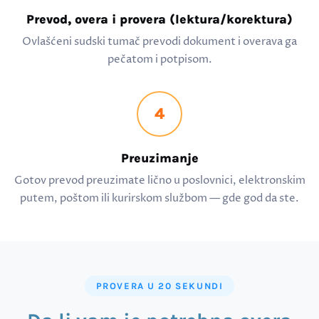
Prevod, overa i provera (lektura/korektura)
Ovlašćeni sudski tumač prevodi dokument i overava ga
pečatom i potpisom.
4
Preuzimanje
Gotov prevod preuzimate lično u poslovnici, elektronskim
putem, poštom ili kurirskom službom — gde god da ste.
PROVERA U 20 SEKUNDI