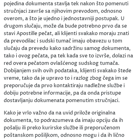
pojedina dokumenta stavlja tek nakon što pomenuti
stručnjaci završe sa njihovim prevodom, odnosno
overom, a što je ujedno i jednostavniji postupak. U
drugom slučaju, može da bude potrebno prvo da se
stavi Apostille pečat, ali klijenti svakako moraju znati
da prevodilac i sudski tumač imaju obavezu u tom
slučaju da prevedu kako sadržinu samog dokumenta,
tako i ovog pečata, pa tek kada sve to izvrše, dolazi na
red overa pečatom ovlašćenog sudskog tumača.
Dobijanjem svih ovih podataka, klijenti svakako štede
vreme, tako da je upravo to i razlog zbog čega im se
preporučuje da prvo kontaktiraju nadležne službe i
dobiju potrebne informacije, pa da onda pristupe
dostavljanju dokumenata pomenutim stručnjaci.
Kako je vrlo važno da na uvid prilože originalna
dokumenta, to podrazumeva da imaju opciju da ih
pošalju ili preko kurirske službe ili preporučenom
poštanskom pošiljkom, odnosno mogu i da ih lično