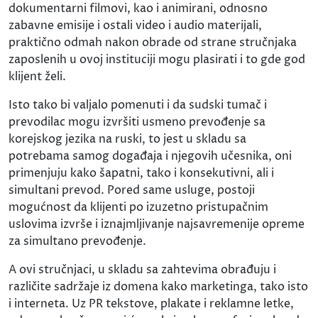
dokumentarni filmovi, kao i animirani, odnosno
zabavne emisije i ostali video i audio materijali,
praktično odmah nakon obrade od strane stručnjaka
zaposlenih u ovoj instituciji mogu plasirati i to gde god
klijent želi.
Isto tako bi valjalo pomenuti i da sudski tumač i
prevodilac mogu izvršiti usmeno prevođenje sa
korejskog jezika na ruski, to jest u skladu sa
potrebama samog događaja i njegovih učesnika, oni
primenjuju kako šapatni, tako i konsekutivni, ali i
simultani prevod. Pored same usluge, postoji
mogućnost da klijenti po izuzetno pristupačnim
uslovima izvrše i iznajmljivanje najsavremenije opreme
za simultano prevođenje.
A ovi stručnjaci, u skladu sa zahtevima obrađuju i
različite sadržaje iz domena kako marketinga, tako isto
i interneta. Uz PR tekstove, plakate i reklamne letke,