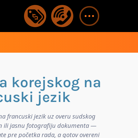
sa korejskog na
cuski jezik
na francuski jezik uz overu sudskog
n ili jasnu fotografiju dokumenta —
ate pre početka rada, a gotov overeni