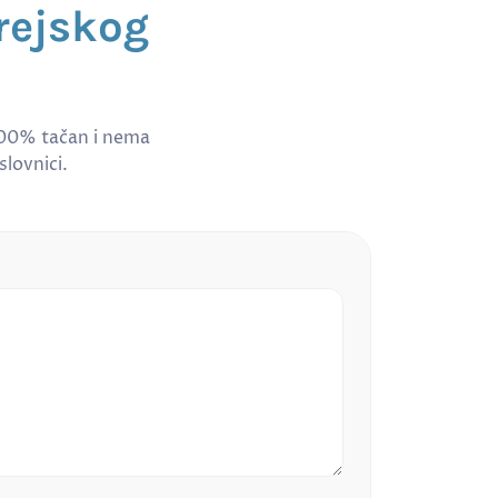
rejskog
100% tačan i nema
slovnici.