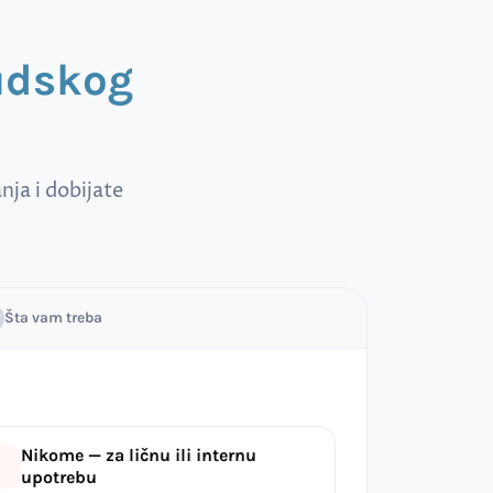
sudskog
ja i dobijate
Šta vam treba
Nikome — za ličnu ili internu
upotrebu