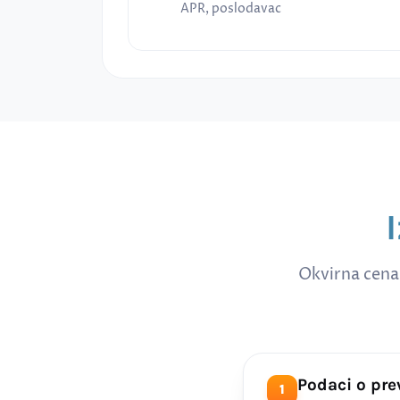
APR, poslodavac
Okvirna cena
Podaci o pr
1