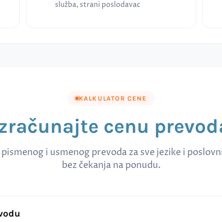
služba, strani poslodavac
KALKULATOR CENE
Izračunajte cenu prevod
 pismenog i usmenog prevoda za sve jezike i poslov
bez čekanja na ponudu.
evodu