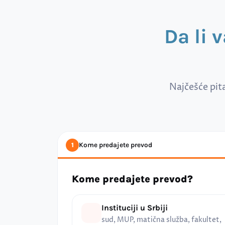
Da li 
Najčešće pit
Kome predajete prevod
1
Kome predajete prevod?
Instituciji u Srbiji
sud, MUP, matična služba, fakultet,