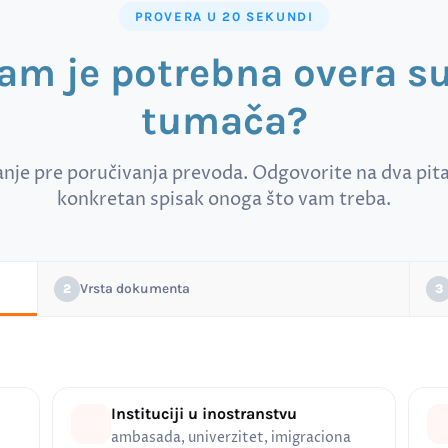
PROVERA U 20 SEKUNDI
vam je potrebna overa 
tumača?
anje pre poručivanja prevoda. Odgovorite na dva pitan
konkretan spisak onoga što vam treba.
Vrsta dokumenta
2
3
Instituciji u inostranstvu
ambasada, univerzitet, imigraciona