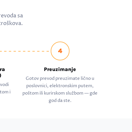
revoda sa
troškova.
4
ra
Preuzimanje
)
Gotov prevod preuzimate lično u
evodi
poslovnici, elektronskim putem,
tom i
poštom ili kurirskom službom — gde
god da ste.