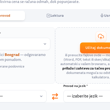
kvirna cena se računa odmah, dok popunjavate.
prevod
Lektura
Us
*
Učitaj dokum
ici
Beograd
— odgovaramo
ili prevucite fajlove ovde — 
nom ponudom.
(Word, PDF, tekst ili sken/slika)
automatski u vašem browseru, 
brane poslovnice
prilažu i zahtevu za tačnu p
dokumenata moguća su odst
kalkulatora.
Prevod na jezik *