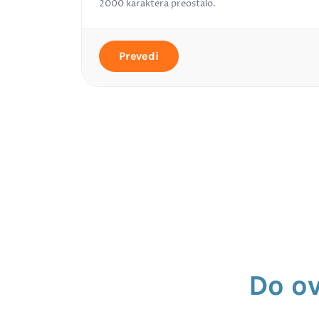
2000
karaktera preostalo.
Prevedi
Do o