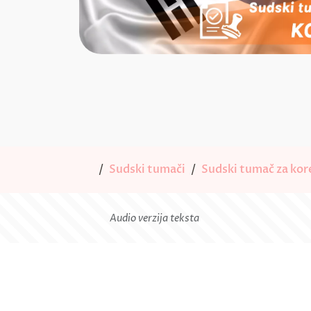
Sudski tumači
Sudski tumač za kore
Audio verzija teksta