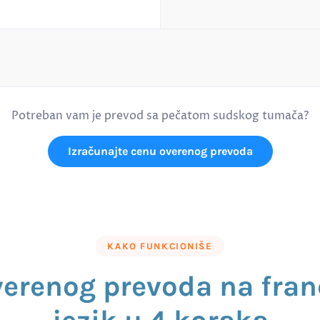
Potreban vam je prevod sa pečatom sudskog tumača?
Izračunajte cenu overenog prevoda
KAKO FUNKCIONIŠE
verenog prevoda na fran