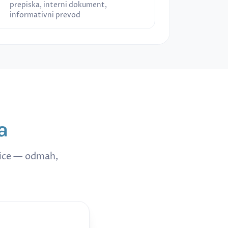
prepiska, interni dokument,
informativni prevod
a
nice — odmah,