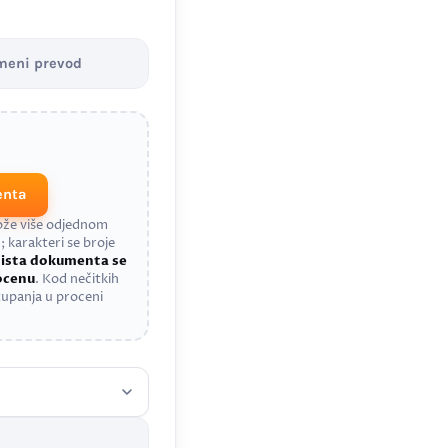
meni prevod
enta
može više odjednom
; karakteri se broje
a
ista dokumenta se
rocenu
. Kod nečitkih
upanja u proceni