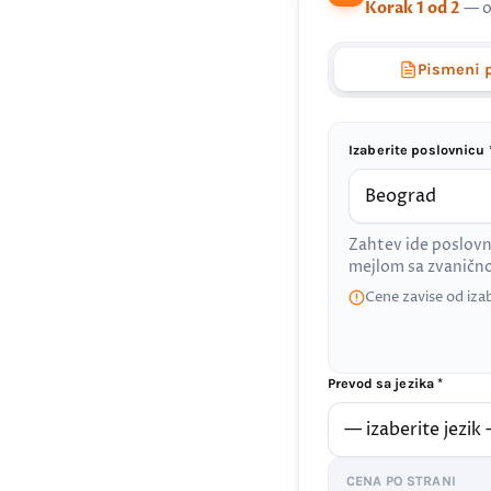
Korak 1 od 2
— o
Pismeni 
Izaberite poslovnicu 
Zahtev ide poslovn
mejlom sa zvanič
Cene zavise od iza
Prevod sa jezika *
CENA PO STRANI