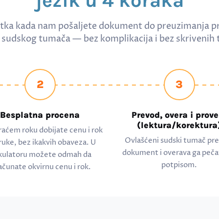
jezik u 4 koraka
tka kada nam pošaljete dokument do preuzimanja p
sudskog tumača — bez komplikacija i bez skrivenih 
2
3
Besplatna procena
Prevod, overa i prove
(lektura/korektura
raćem roku dobijate cenu i rok
Ovlašćeni sudski tumač pr
ruke, bez ikakvih obaveza. U
dokument i overava ga peča
kulatoru možete odmah da
potpisom.
ačunate okvirnu cenu i rok.