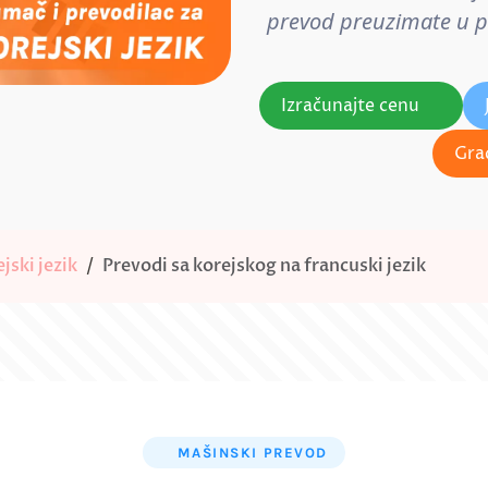
prevod preuzimate u pos
Izračunajte cenu
Gra
jski jezik
Prevodi sa korejskog na francuski jezik
MAŠINSKI PREVOD