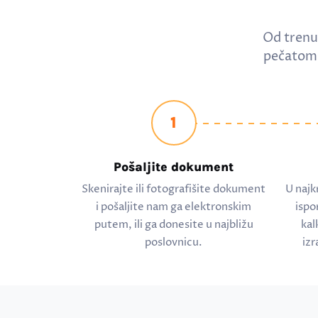
Od trenu
pečatom 
1
Pošaljite dokument
Skenirajte ili fotografišite dokument
U najk
i pošaljite nam ga elektronskim
ispo
putem, ili ga donesite u najbližu
kal
poslovnicu.
izr