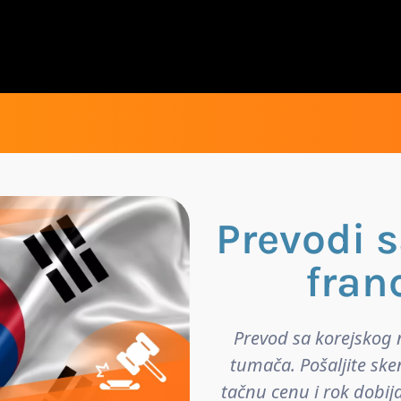
Prevodi 
fran
Prevod sa korejskog 
tumača. Pošaljite ske
tačnu cenu i rok dobij