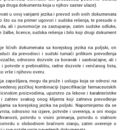
noga druga dokumenta koja u njihov sastav ulaze).
vati u ovoj varijanti jezika i prevod svih onih dokumenata
ao što su na primer ugovori i sudska rešenja, te presude o
uda, ali i punomoćje za zastupanje, zatim sudske odluke,
ke žalbe, licence, sudska rešenja i bilo koji drugi dokument
je ličnih dokumenata sa korejskog jezika na poljski, on
dući da prevodioci i sudski tumači prilikom prevođenja
 vozačke, odnosno dozvole za boravak i saobraćajne, ali i
 i potvrde o prebivalištu, radne dozvole i venčanog lista,
o vrše i njihovu overu.
ija zapošljava, mogu da pruže i uslugu koja se odnosi na
edenoj jezičkoj kombinaciji (specifikacije farmaceutskih
icinskim proizvodima, uputstvo za lekove i karakteristike
i i zahtev svakog onog klijenta koji zahteva prevođenje
jama sa korejskog jezika na poljski. Napominjemo da se
 vrsta, odnosno na izjave, potvrde i uverenja, a oni mogu
vanosti, potvrdu o visini primanja, potvrdu o stalnom
i potvrdu o slobodnom bračnom stanju, zatim uverenje o
ci i sve ostale vrste navedenih dokumenata.