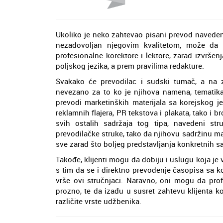
Ukoliko je neko zahtevao pisani prevod navedenoj
nezadovoljan njegovim kvalitetom, može da k
profesionalne korektore i lektore, zarad izvršen
poljskog jezika, a prem pravilima redakture.
Svakako će prevodilac i sudski tumač, a na zah
nevezano za to ko je njihova namena, tematika 
prevodi marketinških materijala sa korejskog 
reklamnih flajera, PR tekstova i plakata, tako i br
svih ostalih sadržaja tog tipa, navedeni str
prevodilačke struke, tako da njihovu sadržinu ma
sve zarad što boljeg predstavljanja konkretnih s
Takođe, klijenti mogu da dobiju i uslugu koja je 
s tim da se i direktno prevođenje časopisa sa k
vrše ovi stručnjaci. Naravno, oni mogu da prof
prozno, te da izađu u susret zahtevu klijenta ko
različite vrste udžbenika.