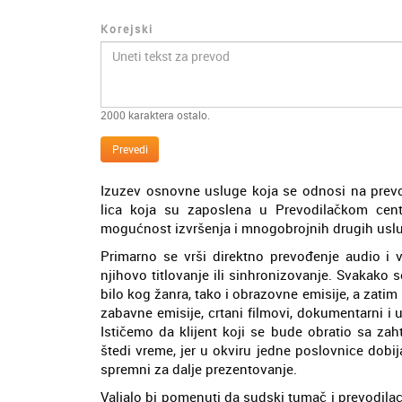
Korejski
2000
karaktera ostalo.
Prevedi
Izuzev osnovne usluge koja se odnosi na prevod 
lica koja su zaposlena u Prevodilačkom cen
mogućnost izvršenja i mnogobrojnih drugih uslug
Primarno se vrši direktno prevođenje audio i v
njihovo titlovanje ili sinhronizovanje. Svakako 
bilo kog žanra, tako i obrazovne emisije, a zatim 
zabavne emisije, crtani filmovi, dokumentarni i u
Ističemo da klijent koji se bude obratio sa za
štedi vreme, jer u okviru jedne poslovnice dobi
spremni za dalje prezentovanje.
Valjalo bi pomenuti da sudski tumač i prevodil