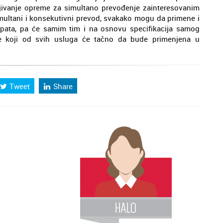
jmljivanje opreme za simultano prevođenje zainteresovanim
imultani i konsekutivni prevod, svakako mogu da primene i
pata, pa će samim tim i na osnovu specifikacija samog
e koji od svih usluga će tačno da bude primenjena u
Tweet
Share