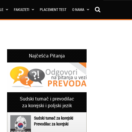
OLE
FAKULTETI
PLACEMENT TEST
O NAMA
Najčešća Pitanja
Sudski tumač i prevodilac
za korejski i poljski jezik
Sudski tumač za korejski
Prevodilac za korejski