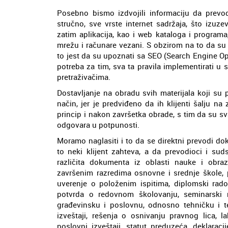
Posebno bismo izdvojili informaciju da prev
stručno, sve vrste internet sadržaja, što izuz
zatim aplikacija, kao i web kataloga i programa
mrežu i računare vezani. S obzirom na to da su 
to jest da su upoznati sa SEO (Search Engine Op
potreba za tim, sva ta pravila implementirati u s
pretraživačima.
Dostavljanje na obradu svih materijala koji su
način, jer je predviđeno da ih klijenti šalju na
princip i nakon završetka obrade, s tim da su sv
odgovara u potpunosti.
Moramo naglasiti i to da se direktni prevodi d
to neki klijent zahteva, a da prevodioci i s
različita dokumenta iz oblasti nauke i obraz
završenim razredima osnovne i srednje škole, p
uverenje o položenim ispitima, diplomski radov
potvrda o redovnom školovanju, seminarski 
građevinsku i poslovnu, odnosno tehničku i te
izveštaji, rešenja o osnivanju pravnog lica, la
poslovni izveštaji, statut preduzeća, deklarac