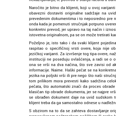
Naročito je bitno da klijenti, koji u ovoj varij
obavezni dostaviti originalne sadržaje na uv
prevedenim dokumentima i to neposredno pre neg
onda kada je pomenuti stručnjak potpuno uveren d
konkretni prevod, jer upravo na taj način i iz
istovetna originalnom, pa se on može tretirati ka
Poželjno je, isto tako i da svaki klijent pojedi
raspitao o specifičnoj vrsti overe, koja nije 
jezičkoj varijanti. Za izvršenje tog tipa overe, n
instituciji ne poseduju ovlašćenja, a radi se o 
ona se vrši na dva načina, što sve zavisi od akt
informacije. Naime. Haški pečat se na konkretn
jezika na poljski vrši ili pre nego što naši str
tom prilikom mora prevesti kako sadržina celo
pečata, što automatski znači da proces obrade 
klasičan tip obrade dokumenta, jer se najpre vrš
se obrađen dokument daje na uvid sudskom tum
klijent treba da ga samostalno odnese u nadležn
S obzirom na to da se zahteva dostavljanje ori
preporučenom poštanskom pošiljkom ili preko kur