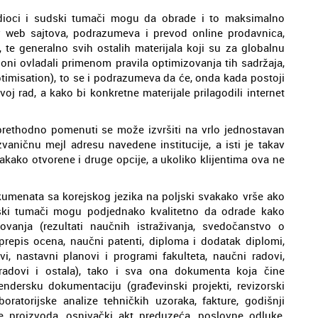
odioci i sudski tumači mogu da obrade i to maksimalno
ev web sajtova, podrazumeva i prevod online prodavnica,
, te generalno svih ostalih materijala koji su za globalnu
oni ovladali primenom pravila optimizovanja tih sadržaja,
timisation), to se i podrazumeva da će, onda kada postoji
voj rad, a kako bi konkretne materijale prilagodili internet
 prethodno pomenuti se može izvršiti na vrlo jednostavan
 zvaničnu mejl adresu navedene institucije, a isti je takav
akako otvorene i druge opcije, a ukoliko klijentima ova ne
okumenata sa korejskog jezika na poljski svakako vrše ako
udski tumači mogu podjednako kvalitetno da odrade kako
ovanja (rezultati naučnih istraživanja, svedočanstvo o
repis ocena, naučni patenti, diploma i dodatak diplomi,
i, nastavni planovi i programi fakulteta, naučni radovi,
radovi i ostala), tako i sva ona dokumenta koja čine
ndersku dokumentaciju (građevinski projekti, revizorski
boratorijske analize tehničkih uzoraka, fakture, godišnji
ije proizvoda, osnivački akt preduzeća, poslovne odluke,