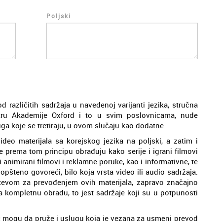
Poljski
različitih sadržaja u navedenoj varijanti jezika, stručna
tru Akademije Oxford i to u svim poslovnicama, nude
a koje se tretiraju, u ovom slučaju kao dodatne.
ideo materijala sa korejskog jezika na poljski, a zatim i
se prema tom principu obrađuju kako serije i igrani filmovi
i animirani filmovi i reklamne poruke, kao i informativne, te
opšteno govoreći, bilo koja vrsta video ili audio sadržaja.
htevom za prevođenjem ovih materijala, zapravo značajno
ja kompletnu obradu, to jest sadržaje koji su u potpunosti
ac mogu da pruže i uslugu koja je vezana za usmeni prevod