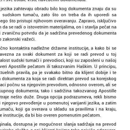
anti jezika zahtevaju obradu bilo kog dokumenta znaju da su
id sudskom tumaču, zato što on treba da ih uporedi sa
o što pristupi njihovom overavanju. Zapravo, isključivo
a se radi o istovetnim materijalima, on i stavlja pečat na
nosi zvaničnu potvrdu da je sadržina prevedenog dokumenta
o zakonski važeći.
načno kontaktira nadležne državne institucije, a kako bi se
obavezna za svaki dokument za koji se radi prevod u toj
ažalost sudski tumači i prevodioci, koji su zaposleni u našoj
overi Apostille pečatom ili takozvanim Haškim. U principu,
uelnih pravila, pa je svakako bitno da klijent dobije i te
a dokumenta za koja se radi direktan prevod sa korejskog
učnjaci počnu sa njegovim prevodom, odnosno overom, ali se
kupnog dokumenta, tako i sadržina takozvanog Apostille
traje nešto duže. Druga opcija podrazumeva, rekli bismo
i njegovo prevođenje u pomenutoj varijanti jezika, a zatim
aču, koji ga overava u skladu sa pravilima i na kraju,
e institucije, da bi bio overen pomenutim pečatom.
ginala, dostupna je mogućnost slanja sadržaja na prevod
irske službe, a oni klijenti kojima tako najviše odgovara,