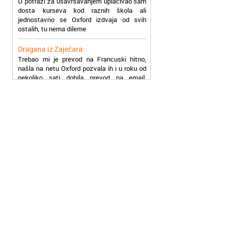
jednostavno se Oxford izdvaja od svih
ostalih, tu nema dileme
Dragana iz Zaječara:
Trebao mi je prevod na Francuski hitno,
našla na netu Oxford pozvala ih i u roku od
nekoliko sati dobila prevod na email,
stvarno su super
Petar iz Paraćina:
Završio kurs za automehaničara, zaposlio
se, ja ljudi ne znam šta bi radio sada da ne
postojite, Hvala Vam
Natasa iz Kraljeva:
Najbolji knjigovodstveni program! Sa
lakoćom sam savladala tromesečni kurs
knjigovodstva. Sve pohvale!
Dragan iz Čačka:
Retko gde može da se nađe prava
profesionalnost u našoj zemlji i naravno
usluga, sve pohvale od mene