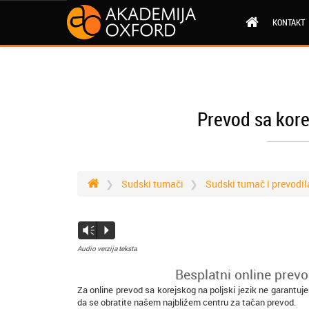
KONTAKT
Prevod sa korej
Sudski tumači
Sudski tumač i prevodila
Vm
P
Audio verzija teksta
Besplatni online prevo
Za online prevod sa korejskog na poljski jezik ne garantuj
da se obratite našem najbližem centru za tačan prevod.