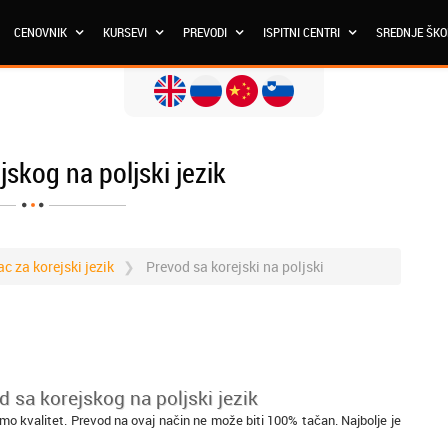
CENOVNIK
KURSEVI
PREVODI
ISPITNI CENTRI
SREDNJE ŠK
skog na poljski jezik
c za korejski jezik
Prevod sa korejski na poljski
d sa korejskog na poljski jezik
emo kvalitet. Prevod na ovaj način ne može biti 100% tačan. Najbolje je