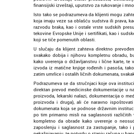
finansijski izveštaji, uputstvo za rukovanje i m
Isto tako se podrazumeva da klijenti mogu zahte
koja imaju veze sa oblašću sudstva ili prava, k
razvodu braka, kao i ostale vrste sudskih pres
tekovine Evropske Unije i sertifikati, kao i suds
koji se tiče pomenutih oblasti.
U slučaju da klijent zahteva direktno prevođen
svakako dobija i njihovu kompletnu obradu, bu
kako uverenja o državljanstvu i lične karte, te
izvoda iz matične knjige rođenih i pasoša, tako
zatim umrlice i ostalih ličnih dokumenata, svakak
Podrazumeva se da stručnjaci koje ova instituc
direktan prevod medicinske dokumentacije u nav
proizvoda, lekarski nalazi, dokumentacija o med
proizvoda i druga), ali će naravno ispoštovat
dokumenata koja se podnose državnim instituci
po tim primarno misli na saglasnosti različitih
kompletno da obrade kako uverenje o neosuđi
zaposlenju i saglasnost za zastupanje, tako 
nekažnjavanju, te potvrdu o stanju računa u ban