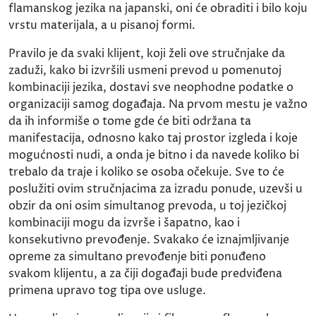
flamanskog jezika na japanski, oni će obraditi i bilo koju
vrstu materijala, a u pisanoj formi.
Pravilo je da svaki klijent, koji želi ove stručnjake da
zaduži, kako bi izvršili usmeni prevod u pomenutoj
kombinaciji jezika, dostavi sve neophodne podatke o
organizaciji samog događaja. Na prvom mestu je važno
da ih informiše o tome gde će biti održana ta
manifestacija, odnosno kako taj prostor izgleda i koje
mogućnosti nudi, a onda je bitno i da navede koliko bi
trebalo da traje i koliko se osoba očekuje. Sve to će
poslužiti ovim stručnjacima za izradu ponude, uzevši u
obzir da oni osim simultanog prevoda, u toj jezičkoj
kombinaciji mogu da izvrše i šapatno, kao i
konsekutivno prevođenje. Svakako će iznajmljivanje
opreme za simultano prevođenje biti ponuđeno
svakom klijentu, a za čiji događaji bude predviđena
primena upravo tog tipa ove usluge.