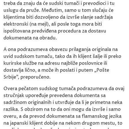
treba da znaju da će sudski tumači i prevodioci i tu
uslugu da pruže. Međutim, samo u tom slučaju će
klijentima biti dozvoljeno da izvrše slanje sadržaja
elektronski (na mejl), ali posle toga mora biti
ispoštovana predviđena procedura za dostavu
dokumenata na obradu.
A ona podrazumeva obavezu prilaganja originala na
uvid sudskom tumaču, tako da ih klijent šalje ili preko
kurirske službe na adresu najbliže poslovnice ili
dostavlja lično, a može ih poslati i putem „Pošte
Srbije", preporučeno.
Overa pečatom sudskog tumača podrazumeva da ovaj
stručnjak upoređuje prevedena dokumenta sa
sadržinom originalnih i utvrđuje da li je primetna neka
razlika. S obzirom na to da oni mogu da izvrše i samo
overu, a da prevod dokumenata sa flamanskog jezika
na japanski klijent dobije na nekom drugom mestu, to