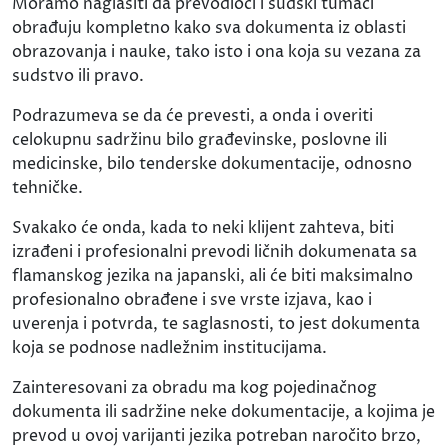
Moramo naglasiti da prevodioci i sudski tumači
obrađuju kompletno kako sva dokumenta iz oblasti
obrazovanja i nauke, tako isto i ona koja su vezana za
sudstvo ili pravo.
Podrazumeva se da će prevesti, a onda i overiti
celokupnu sadržinu bilo građevinske, poslovne ili
medicinske, bilo tenderske dokumentacije, odnosno
tehničke.
Svakako će onda, kada to neki klijent zahteva, biti
izrađeni i profesionalni prevodi ličnih dokumenata sa
flamanskog jezika na japanski, ali će biti maksimalno
profesionalno obrađene i sve vrste izjava, kao i
uverenja i potvrda, te saglasnosti, to jest dokumenta
koja se podnose nadležnim institucijama.
Zainteresovani za obradu ma kog pojedinačnog
dokumenta ili sadržine neke dokumentacije, a kojima je
prevod u ovoj varijanti jezika potreban naročito brzo,