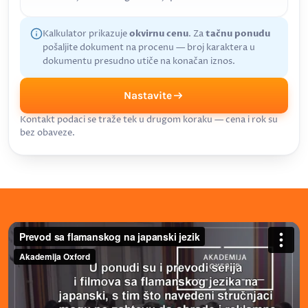
Kalkulator prikazuje
okvirnu cenu
. Za
tačnu ponudu
pošaljite dokument na procenu — broj karaktera u
dokumentu presudno utiče na konačan iznos.
Nastavite
Kontakt podaci se traže tek u drugom koraku — cena i rok su
bez obaveze.