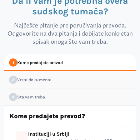
Da li vam je potrebna overa
sudskog tumača?
Najčešće pitanje pre poručivanja prevoda.
Odgovorite na dva pitanja i dobijate konkretan
spisak onoga što vam treba.
Kome predajete prevod
1
Vrsta dokumenta
2
Šta vam treba
3
Kome predajete prevod?
Instituciji u Srbiji