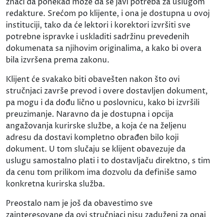
znači da ponekad može da se javi potreba za uslugom
redakture. Srećom po klijente, i ona je dostupna u ovoj
instituciji, tako da će lektori i korektori izvršiti sve
potrebne ispravke i uskladiti sadržinu prevedenih
dokumenata sa njihovim originalima, a kako bi overa
bila izvršena prema zakonu.
Klijent će svakako biti obavešten nakon što ovi
stručnjaci završe prevod i overe dostavljen dokument,
pa mogu i da dođu lično u poslovnicu, kako bi izvršili
preuzimanje. Naravno da je dostupna i opcija
angažovanja kurirske službe, a koja će na željenu
adresu da dostavi kompletno obrađen bilo koji
dokument. U tom slučaju se klijent obavezuje da
uslugu samostalno plati i to dostavljaču direktno, s tim
da cenu tom prilikom ima dozvolu da definiše samo
konkretna kurirska služba.
Preostalo nam je još da obavestimo sve
zainteresovane da ovi stručnjaci nisu zaduženi za onaj