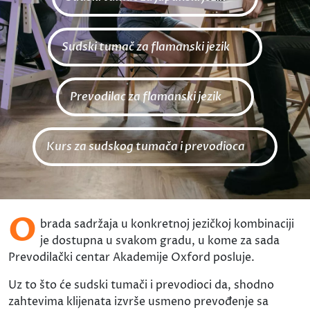
Sudski tumač za flamanski jezik
Prevodilac za flamanski jezik
Kurs za sudskog tumača i prevodioca
O
brada sadržaja u konkretnoj jezičkoj kombinaciji
je dostupna u svakom gradu, u kome za sada
Prevodilački centar Akademije Oxford posluje.
Uz to što će sudski tumači i prevodioci da, shodno
zahtevima klijenata izvrše usmeno prevođenje sa