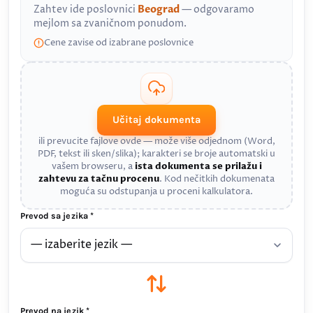
Zahtev ide poslovnici
Beograd
— odgovaramo
mejlom sa zvaničnom ponudom.
Cene zavise od izabrane poslovnice
Učitaj dokumenta
ili prevucite fajlove ovde — može više odjednom (Word,
PDF, tekst ili sken/slika); karakteri se broje automatski u
vašem browseru, a
ista dokumenta se prilažu i
zahtevu za tačnu procenu
. Kod nečitkih dokumenata
moguća su odstupanja u proceni kalkulatora.
Prevod sa jezika *
Prevod na jezik *