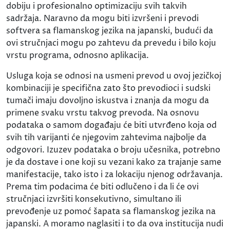
dobiju i profesionalno optimizaciju svih takvih
sadržaja. Naravno da mogu biti izvršeni i prevodi
softvera sa flamanskog jezika na japanski, budući da
ovi stručnjaci mogu po zahtevu da prevedu i bilo koju
vrstu programa, odnosno aplikacija.
Usluga koja se odnosi na usmeni prevod u ovoj jezičkoj
kombinaciji je specifična zato što prevodioci i sudski
tumači imaju dovoljno iskustva i znanja da mogu da
primene svaku vrstu takvog prevoda. Na osnovu
podataka o samom događaju će biti utvrđeno koja od
svih tih varijanti će njegovim zahtevima najbolje da
odgovori. Izuzev podataka o broju učesnika, potrebno
je da dostave i one koji su vezani kako za trajanje same
manifestacije, tako isto i za lokaciju njenog održavanja.
Prema tim podacima će biti odlučeno i da li će ovi
stručnjaci izvršiti konsekutivno, simultano ili
prevođenje uz pomoć šapata sa flamanskog jezika na
japanski. A moramo naglasiti i to da ova institucija nudi