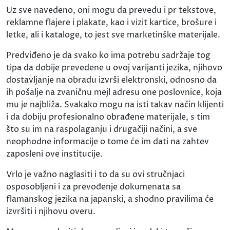
Uz sve navedeno, oni mogu da prevedu i pr tekstove,
reklamne flajere i plakate, kao i vizit kartice, brošure i
letke, ali i kataloge, to jest sve marketinške materijale.
Predviđeno je da svako ko ima potrebu sadržaje tog
tipa da dobije prevedene u ovoj varijanti jezika, njihovo
dostavljanje na obradu izvrši elektronski, odnosno da
ih pošalje na zvaničnu mejl adresu one poslovnice, koja
mu je najbliža. Svakako mogu na isti takav način klijenti
i da dobiju profesionalno obrađene materijale, s tim
što su im na raspolaganju i drugačiji načini, a sve
neophodne informacije o tome će im dati na zahtev
zaposleni ove institucije.
Vrlo je važno naglasiti i to da su ovi stručnjaci
osposobljeni i za prevođenje dokumenata sa
flamanskog jezika na japanski, a shodno pravilima će
izvršiti i njihovu overu.