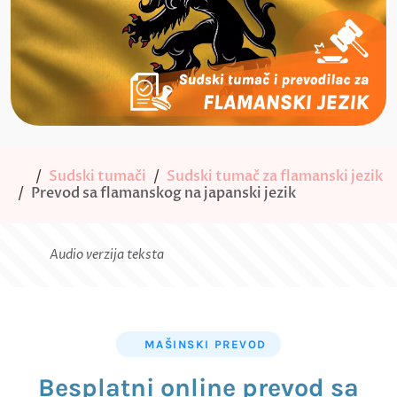
Sudski tumači
Sudski tumač za flamanski jezik
Prevod sa flamanskog na japanski jezik
Audio verzija teksta
MAŠINSKI PREVOD
Besplatni online prevod sa