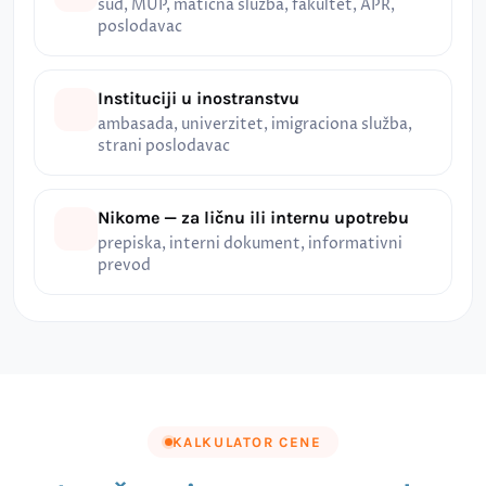
sud, MUP, matična služba, fakultet, APR,
poslodavac
Instituciji u inostranstvu
ambasada, univerzitet, imigraciona služba,
strani poslodavac
Nikome — za ličnu ili internu upotrebu
prepiska, interni dokument, informativni
prevod
KALKULATOR CENE