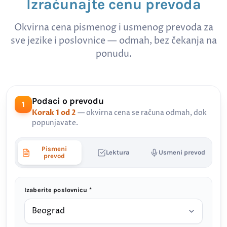
Izračunajte cenu prevoda
Okvirna cena pismenog i usmenog prevoda za
sve jezike i poslovnice — odmah, bez čekanja na
ponudu.
Podaci o prevodu
1
Korak 1 od 2
— okvirna cena se računa odmah, dok
popunjavate.
Pismeni
Lektura
Usmeni prevod
prevod
Izaberite poslovnicu *