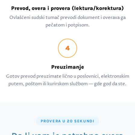
Prevod, overa i provera (lektura/korektura)
Ovlašćeni sudski tumač prevodi dokument i overava ga
pečatom i potpisom.
4
Preuzimanje
Gotov prevod preuzimate lično u poslovnici, elektronskim
putem, poštom ili kurirskom službom — gde god da ste.
PROVERA U 20 SEKUNDI