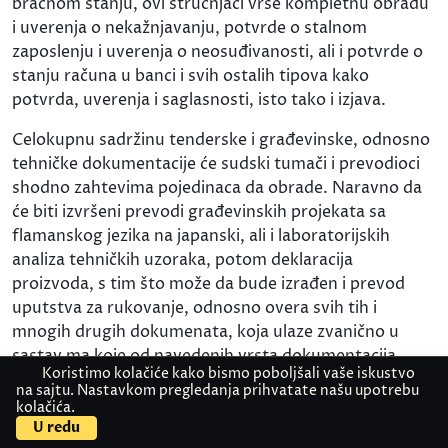
bračnom stanju, ovi stručnjaci vrše kompletnu obradu
i uverenja o nekažnjavanju, potvrde o stalnom
zaposlenju i uverenja o neosuđivanosti, ali i potvrde o
stanju računa u banci i svih ostalih tipova kako
potvrda, uverenja i saglasnosti, isto tako i izjava.
Celokupnu sadržinu tenderske i građevinske, odnosno
tehničke dokumentacije će sudski tumači i prevodioci
shodno zahtevima pojedinaca da obrade. Naravno da
će biti izvršeni prevodi građevinskih projekata sa
flamanskog jezika na japanski, ali i laboratorijskih
analiza tehničkih uzoraka, potom deklaracija
proizvoda, s tim što može da bude izrađen i prevod
uputstva za rukovanje, odnosno overa svih tih i
mnogih drugih dokumenata, koja ulaze zvanično u
sastav ma koje od navedenih vrsta dokumentacija.
Koristimo kolačiće kako bismo poboljšali vaše iskustvo
na sajtu. Nastavkom pregledanja prihvatate našu upotrebu
Po potrebi će članovi tima konkretnog predstavništva
kolačića.
Kontaktirajte nas
Pošaljite dokument
ove institucije profesionalno da obrade sva dokumenta
U redu
koja su vezana najpre za oblast sudstva i prava