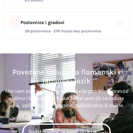
25 oblasti
Poslovnice i gradovi
39 poslovnica · 218 mesta bez poslovnice
Povezane usluge za flamanski i
japanski jezik
Ako vam overa sudskog tumača nije potrebna, prevod
radimo i bez pečata. A ako želite sami da savladate
jezik, upišite kurs — grupno, individualno ili online.
Sudski tumač za japanski jezik