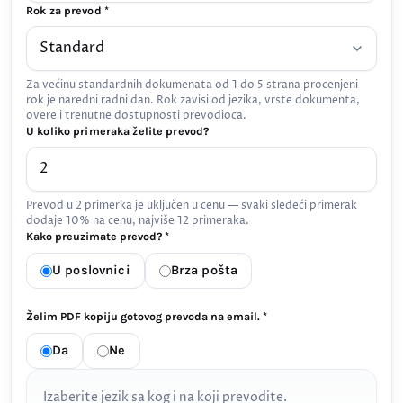
Rok za prevod *
Za većinu standardnih dokumenata od 1 do 5 strana procenjeni
rok je naredni radni dan. Rok zavisi od jezika, vrste dokumenta,
overe i trenutne dostupnosti prevodioca.
U koliko primeraka želite prevod?
Prevod u 2 primerka je uključen u cenu — svaki sledeći primerak
dodaje 10% na cenu, najviše 12 primeraka.
Kako preuzimate prevod? *
U poslovnici
Brza pošta
Želim PDF kopiju gotovog prevoda na email. *
Da
Ne
Izaberite jezik sa kog i na koji prevodite.