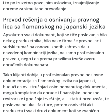
i to po izuzetno povoljnim uslovima, iznajmljivanje
opreme za simultano prevođenje.
Prevod rešenja o osnivanju pravnog
lica sa flamanskog na japanski jezika
Apsolutno svaki dokument, koji se tiče poslovanja bilo
nekog preduzetnika, bilo neke firme će prevodilac i
sudski tumač na osnovu iznetih zahteva da u
navedenoj kombinaciji jezika, ne samo profesionalno
prevedu, nego i da prema pravilima izvrše overu
obrađenih dokumenata.
Tako klijenti dobijaju profesionalan prevod poslovne
dokumentacije sa flamanskog jezika na japanski,
budući da ovi stručnjaci osim pomenutog dokumenta,
mogu kompletno da obrade i finansijske, odnosno
revizorske i godišnje izveštaje, ali i statut preduzeća, te
poslovne odluke i fakture, potom osnivački akt
preduzeća i svaki drugi dokument koji se zvanično