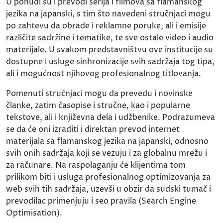
U ponudi su i prevodi serija i filmova sa flamanskog
jezika na japanski, s tim što navedeni stručnjaci mogu
po zahtevu da obrade i reklamne poruke, ali i emisije
različite sadržine i tematike, te sve ostale video i audio
materijale. U svakom predstavništvu ove institucije su
dostupne i usluge sinhronizacije svih sadržaja tog tipa,
ali i mogućnost njihovog profesionalnog titlovanja.
Pomenuti stručnjaci mogu da prevedu i novinske
članke, zatim časopise i stručne, kao i popularne
tekstove, ali i književna dela i udžbenike. Podrazumeva
se da će oni izraditi i direktan prevod internet
materijala sa flamanskog jezika na japanski, odnosno
svih onih sadržaja koji se vezuju i za globalnu mrežu i
za računare. Na raspolaganju će klijentima tom
prilikom biti i usluga profesionalnog optimizovanja za
web svih tih sadržaja, uzevši u obzir da sudski tumač i
prevodilac primenjuju i seo pravila (Search Engine
Optimisation).