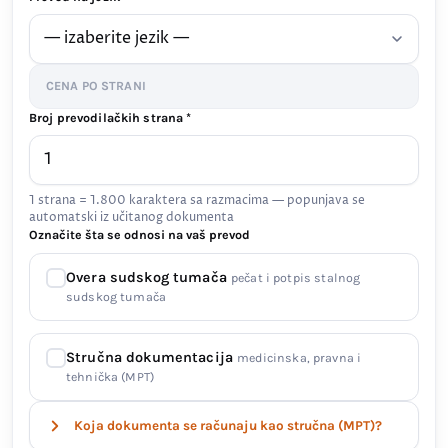
CENA PO STRANI
Broj prevodilačkih strana *
1 strana = 1.800 karaktera sa razmacima — popunjava se
automatski iz učitanog dokumenta
Označite šta se odnosi na vaš prevod
Overa sudskog tumača
pečat i potpis stalnog
sudskog tumača
Stručna dokumentacija
medicinska, pravna i
tehnička (MPT)
Koja dokumenta se računaju kao stručna (MPT)?