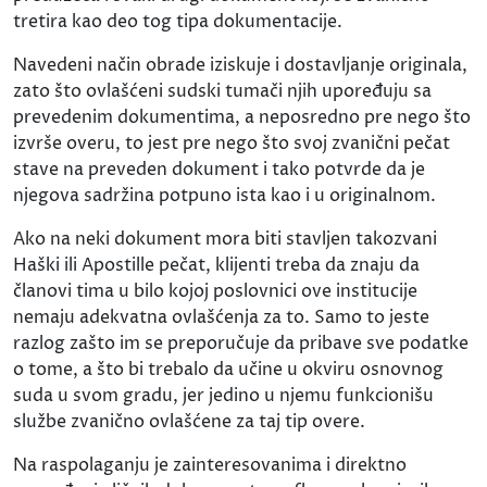
tretira kao deo tog tipa dokumentacije.
Navedeni način obrade iziskuje i dostavljanje originala,
zato što ovlašćeni sudski tumači njih upoređuju sa
prevedenim dokumentima, a neposredno pre nego što
izvrše overu, to jest pre nego što svoj zvanični pečat
stave na preveden dokument i tako potvrde da je
njegova sadržina potpuno ista kao i u originalnom.
Ako na neki dokument mora biti stavljen takozvani
Haški ili Apostille pečat, klijenti treba da znaju da
članovi tima u bilo kojoj poslovnici ove institucije
nemaju adekvatna ovlašćenja za to. Samo to jeste
razlog zašto im se preporučuje da pribave sve podatke
o tome, a što bi trebalo da učine u okviru osnovnog
suda u svom gradu, jer jedino u njemu funkcionišu
službe zvanično ovlašćene za taj tip overe.
Na raspolaganju je zainteresovanima i direktno