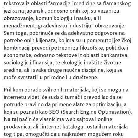
tekstova iz oblasti farmacije i medicine sa flamanskog
jezika na japanski, odnosno onih koji su vezani za
obrazovanje, komunikologiju i nauku, ali i
menadžment, građevinsku industriju i obrazovanje.
Sem toga, pobrinuće se da adekvatno odgovore na
potrebe onih klijenata, kojima su u pomenutoj jezičkoj
kombinaciji prevodi potrebni za filozofske, političke i
ekonomske, odnosno tekstove iz oblasti bankarstva,
sociologije i finansija, te ekologije i zaštite životne
sredine, ali i svake druge naučne discipline, koja se
može svrstati i u prirodne i u društvene.
Prilikom obrade svih onih materijala, koji se mogu na
internetu videti će sudski tumač i prevodilac da se
potrude pravilno da primene alate za optimizaciju, a
koji su poznati kao SEO (Search Engine Optimisation).
Na taj način će vlasnicima web sajtova i online
prodavnica, ali i internet kataloga i ostalih materijala
tog tipa, omogućiti da u najkraćem mogućem roku