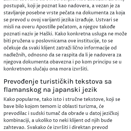
postupak, koji je poznat kao nadovera, a vezan je za
stavljanje posebne vrste pečata na dokumenta za koja
se prevod u ovoj varijanti jezika izrađuje. Ustvari se
misli na overu Apostille pečatom, a njegov takođe
poznati naziv je Haški. Kako konkretna usluga ne može
biti pružena u poslovnicama ove institucije, to se
očekuje da svaki klijent zatraži lično informacije od
nadležnih, odnosno da se raspita da li je nadovera za
njegova dokumenta obavezna i po kom principu se u
konkretnom slučaju ona mora izvršiti.
Prevođenje turističkih tekstova sa
flamanskog na japanski jezik
Kako popularne, tako isto i stručne tekstove, koji se
bave bilo kojom temom iz oblasti turizma, će
prevodilac i sudski tumač da obrade u datoj jezičkoj
kombinaciji, a ukoliko to neki klijent od njih bude
zahtevao. Svakako će izvršiti i direktan prevod