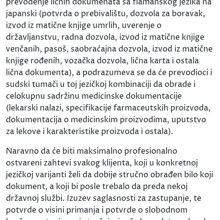
prevođenje ličnih dokumenata sa flamanskog jezika na
japanski (potvrda o prebivalištu, dozvola za boravak,
izvod iz matične knjige umrlih, uverenje o
državljanstvu, radna dozvola, izvod iz matične knjige
venčanih, pasoš, saobraćajna dozvola, izvod iz matične
knjige rođenih, vozačka dozvola, lična karta i ostala
lična dokumenta), a podrazumeva se da će prevodioci i
sudski tumači u toj jezičkoj kombinaciji da obrade i
celokupnu sadržinu medicinske dokumentacije
(lekarski nalazi, specifikacije farmaceutskih proizvoda,
dokumentacija o medicinskim proizvodima, uputstvo
za lekove i karakteristike proizvoda i ostala).
Naravno da će biti maksimalno profesionalno
ostvareni zahtevi svakog klijenta, koji u konkretnoj
jezičkoj varijanti želi da dobije stručno obrađen bilo koji
dokument, a koji bi posle trebalo da preda nekoj
državnoj službi. Izuzev saglasnosti za zastupanje, te
potvrde o visini primanja i potvrde o slobodnom