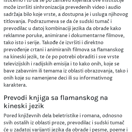
Ističemo i to da se po zahtevu klijenata ove institucije
može izvršiti sinhronizacija prevedenih video i audio
sadržaja bilo koje vrste, a dostupna je i usluga njihovog
titlovanja. Podrazumeva se da će sudski tumač i
prevodilac u datoj kombinaciji jezika da obrade kako
reklamne poruke, animirane i dokumentarne filmove,
tako isto i serije. Takođe će izvršiti i direktno
prevođenje crtani i animiranih filmova sa flamanskog
na kineski jezik, te će po potrebi obraditi i sve vrste
televizijskih i radijskih emisija i to kako onih, koje se
bave zabavnim ili temama iz oblasti obrazovanja, tako i
onih koje su namenjene deci ili su informativnog
karaktera.
Prevodi knjiga sa flamanskog na
kineski jezik
Pored književnih dela beletristike i romana, odnosno
svih ostalih iz oblasti proze, prevodilac i sudski tumač
će u zadatoj varijanti jezika da obrade i pesme, poeme i