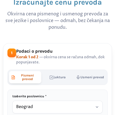
Izračunajte cenu prevoda
Okvirna cena pismenog i usmenog prevoda za
sve jezike i poslovnice — odmah, bez čekanja na
ponudu.
Podaci o prevodu
1
Korak 1 od 2
— okvirna cena se računa odmah, dok
popunjavate.
Pismeni
Lektura
Usmeni prevod
prevod
Izaberite poslovnicu *