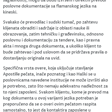
saglasnosti), mogu da budu izvršeni i direktni prevodi
poslovne dokumentacije sa flamanskog jezika na
kineski.
Svakako će prevodilac i sudski tumač, po zahtevu
klijenata obraditi i sadržaje iz oblasti nauke ili
obrazovanja, zatim tehničku i građevinsku, odnosno
poslovnu i dokumentaciju za tendere, kao i pravna
akta i mnoga druga dokumenta, a ukoliko klijent to
bude zahtevao i pod uslovom da se pridržava pravila o
dostavljanju originala na uvid.
Specifična vrsta overe, koja uključuje stavljanje
Apostille pečata, inače poznatog i kao Haški se u
poslovnicama navedene institucije ne može izvršiti ako
je potrebno, zato što nemaju adekvatnu nadležnost za
to njeni zaposleni. Svakom klijentu, kome je prevod ma
kog dokumenta u ovoj varijanti jezika potreban je
preporučeno da se o overi ovim pečatom raspita
samostalno, to jest da kontaktira zaposlene u