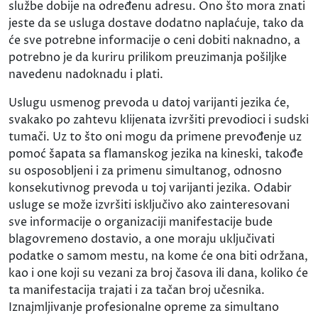
službe dobije na određenu adresu. Ono što mora znati
jeste da se usluga dostave dodatno naplaćuje, tako da
će sve potrebne informacije o ceni dobiti naknadno, a
potrebno je da kuriru prilikom preuzimanja pošiljke
navedenu nadoknadu i plati.
Uslugu usmenog prevoda u datoj varijanti jezika će,
svakako po zahtevu klijenata izvršiti prevodioci i sudski
tumači. Uz to što oni mogu da primene prevođenje uz
pomoć šapata sa flamanskog jezika na kineski, takođe
su osposobljeni i za primenu simultanog, odnosno
konsekutivnog prevoda u toj varijanti jezika. Odabir
usluge se može izvršiti isključivo ako zainteresovani
sve informacije o organizaciji manifestacije bude
blagovremeno dostavio, a one moraju uključivati
podatke o samom mestu, na kome će ona biti održana,
kao i one koji su vezani za broj časova ili dana, koliko će
ta manifestacija trajati i za tačan broj učesnika.
Iznajmljivanje profesionalne opreme za simultano