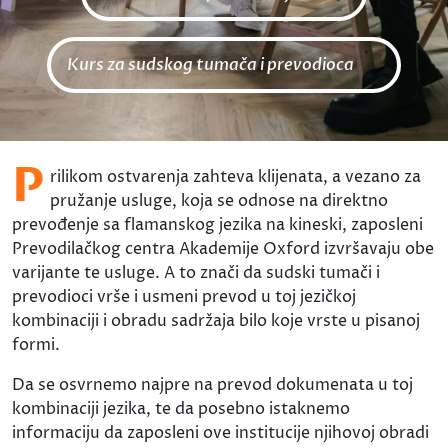
Kurs za sudskog tumača i prevodioca
P
rilikom ostvarenja zahteva klijenata, a vezano za
pružanje usluge, koja se odnose na direktno
prevođenje sa flamanskog jezika na kineski, zaposleni
Prevodilačkog centra Akademije Oxford izvršavaju obe
varijante te usluge. A to znači da sudski tumači i
prevodioci vrše i usmeni prevod u toj jezičkoj
kombinaciji i obradu sadržaja bilo koje vrste u pisanoj
formi.
Da se osvrnemo najpre na prevod dokumenata u toj
kombinaciji jezika, te da posebno istaknemo
informaciju da zaposleni ove institucije njihovoj obradi