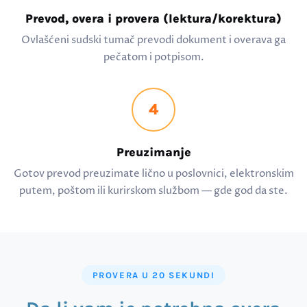
Prevod, overa i provera (lektura/korektura)
Ovlašćeni sudski tumač prevodi dokument i overava ga
pečatom i potpisom.
4
Preuzimanje
Gotov prevod preuzimate lično u poslovnici, elektronskim
putem, poštom ili kurirskom službom — gde god da ste.
PROVERA U 20 SEKUNDI