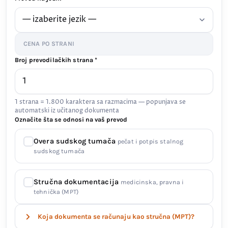
CENA PO STRANI
Broj prevodilačkih strana *
1 strana = 1.800 karaktera sa razmacima — popunjava se
automatski iz učitanog dokumenta
Označite šta se odnosi na vaš prevod
Overa sudskog tumača
pečat i potpis stalnog
sudskog tumača
Stručna dokumentacija
medicinska, pravna i
tehnička (MPT)
Koja dokumenta se računaju kao stručna (MPT)?