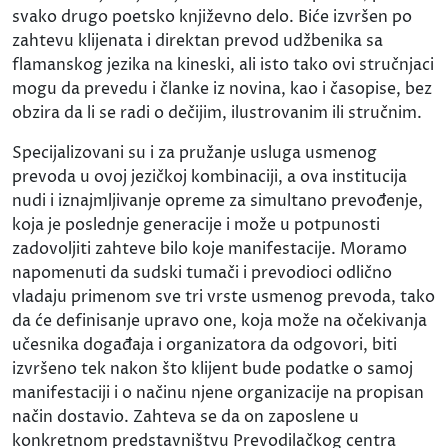
svako drugo poetsko književno delo. Biće izvršen po
zahtevu klijenata i direktan prevod udžbenika sa
flamanskog jezika na kineski, ali isto tako ovi stručnjaci
mogu da prevedu i članke iz novina, kao i časopise, bez
obzira da li se radi o dečijim, ilustrovanim ili stručnim.
Specijalizovani su i za pružanje usluga usmenog
prevoda u ovoj jezičkoj kombinaciji, a ova institucija
nudi i iznajmljivanje opreme za simultano prevođenje,
koja je poslednje generacije i može u potpunosti
zadovoljiti zahteve bilo koje manifestacije. Moramo
napomenuti da sudski tumači i prevodioci odlično
vladaju primenom sve tri vrste usmenog prevoda, tako
da će definisanje upravo one, koja može na očekivanja
učesnika događaja i organizatora da odgovori, biti
izvršeno tek nakon što klijent bude podatke o samoj
manifestaciji i o načinu njene organizacije na propisan
način dostavio. Zahteva se da on zaposlene u
konkretnom predstavništvu Prevodilačkog centra