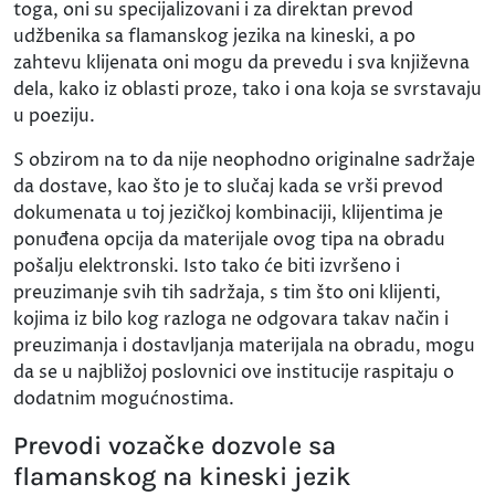
toga, oni su specijalizovani i za direktan prevod
udžbenika sa flamanskog jezika na kineski, a po
zahtevu klijenata oni mogu da prevedu i sva književna
dela, kako iz oblasti proze, tako i ona koja se svrstavaju
u poeziju.
S obzirom na to da nije neophodno originalne sadržaje
da dostave, kao što je to slučaj kada se vrši prevod
dokumenata u toj jezičkoj kombinaciji, klijentima je
ponuđena opcija da materijale ovog tipa na obradu
pošalju elektronski. Isto tako će biti izvršeno i
preuzimanje svih tih sadržaja, s tim što oni klijenti,
kojima iz bilo kog razloga ne odgovara takav način i
preuzimanja i dostavljanja materijala na obradu, mogu
da se u najbližoj poslovnici ove institucije raspitaju o
dodatnim mogućnostima.
Prevodi vozačke dozvole sa
flamanskog na kineski jezik