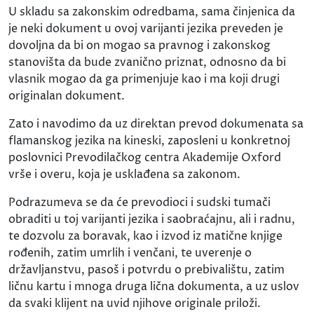
U skladu sa zakonskim odredbama, sama činjenica da
je neki dokument u ovoj varijanti jezika preveden je
dovoljna da bi on mogao sa pravnog i zakonskog
stanovišta da bude zvanično priznat, odnosno da bi
vlasnik mogao da ga primenjuje kao i ma koji drugi
originalan dokument.
Zato i navodimo da uz direktan prevod dokumenata sa
flamanskog jezika na kineski, zaposleni u konkretnoj
poslovnici Prevodilačkog centra Akademije Oxford
vrše i overu, koja je usklađena sa zakonom.
Podrazumeva se da će prevodioci i sudski tumači
obraditi u toj varijanti jezika i saobraćajnu, ali i radnu,
te dozvolu za boravak, kao i izvod iz matične knjige
rođenih, zatim umrlih i venčani, te uverenje o
državljanstvu, pasoš i potvrdu o prebivalištu, zatim
ličnu kartu i mnoga druga lična dokumenta, a uz uslov
da svaki klijent na uvid njihove originale priloži.