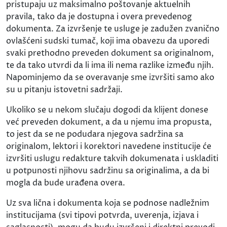
pristupaju uz maksimalno poštovanje aktuelnih
pravila, tako da je dostupna i overa prevedenog
dokumenta. Za izvršenje te usluge je zadužen zvanično
ovlašćeni sudski tumač, koji ima obavezu da uporedi
svaki prethodno preveden dokument sa originalnom,
te da tako utvrdi da li ima ili nema razlike između njih.
Napominjemo da se overavanje sme izvršiti samo ako
su u pitanju istovetni sadržaji.
Ukoliko se u nekom slučaju dogodi da klijent donese
već preveden dokument, a da u njemu ima propusta,
to jest da se ne podudara njegova sadržina sa
originalom, lektori i korektori navedene institucije će
izvršiti uslugu redakture takvih dokumenata i uskladiti
u potpunosti njihovu sadržinu sa originalima, a da bi
mogla da bude urađena overa.
Uz sva lična i dokumenta koja se podnose nadležnim
institucijama (svi tipovi potvrda, uverenja, izjava i