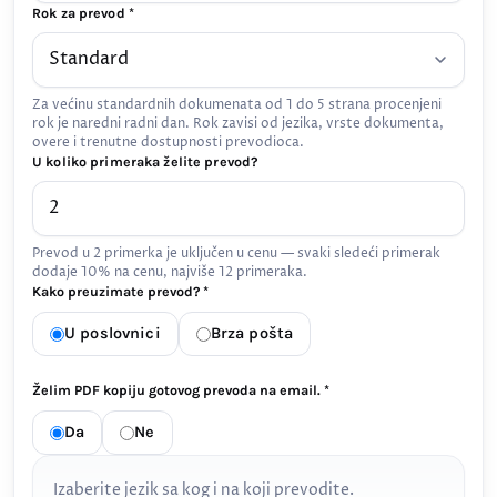
Rok za prevod *
Za većinu standardnih dokumenata od 1 do 5 strana procenjeni
rok je naredni radni dan. Rok zavisi od jezika, vrste dokumenta,
overe i trenutne dostupnosti prevodioca.
U koliko primeraka želite prevod?
Prevod u 2 primerka je uključen u cenu — svaki sledeći primerak
dodaje 10% na cenu, najviše 12 primeraka.
Kako preuzimate prevod? *
U poslovnici
Brza pošta
Želim PDF kopiju gotovog prevoda na email. *
Da
Ne
Izaberite jezik sa kog i na koji prevodite.