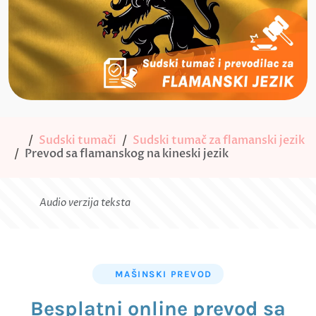
Sudski tumači
Sudski tumač za flamanski jezik
Prevod sa flamanskog na kineski jezik
Audio verzija teksta
MAŠINSKI PREVOD
Besplatni online prevod sa