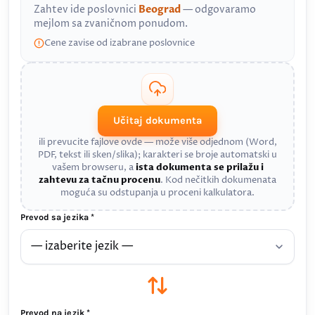
Zahtev ide poslovnici
Beograd
— odgovaramo
mejlom sa zvaničnom ponudom.
Cene zavise od izabrane poslovnice
Učitaj dokumenta
ili prevucite fajlove ovde — može više odjednom (Word,
PDF, tekst ili sken/slika); karakteri se broje automatski u
vašem browseru, a
ista dokumenta se prilažu i
zahtevu za tačnu procenu
. Kod nečitkih dokumenata
moguća su odstupanja u proceni kalkulatora.
Prevod sa jezika *
Prevod na jezik *