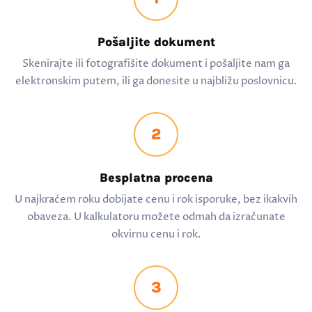
Pošaljite dokument
Skenirajte ili fotografišite dokument i pošaljite nam ga
elektronskim putem, ili ga donesite u najbližu poslovnicu.
2
Besplatna procena
U najkraćem roku dobijate cenu i rok isporuke, bez ikakvih
obaveza. U kalkulatoru možete odmah da izračunate
okvirnu cenu i rok.
3