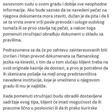
osnovnom sudu u svom gradu i dobije sve neophodne
informacije. Ako bude saznao da se navedeni pečat na
njegova dokumenta mora staviti, dužan je da pita i da li
se ta vrsta overe vrši posle prevoda i usluge sudskog
tumača ili se prvo stavlja taj pečat, a nakon toga
pomenuti stručnjaci obrađuju dokument u skladu sa
pravilima.
Podrazumeva se da će po zahtevu zainteresovanih biti
izvršen i hitan prevod dokumenata sa flamanskog
jezika na kineski, s tim da u tom slučaju klijent treba na
uvid originale kasnije da dostavi, a prvo je potrebno da
ih skenirane pošalje na mejl onog predstavništva
navedene institucije, koje je smešteno u njegovom
gradu ili mu je najbliže.
Kada pomenuti stručnjaci budu obradili dostavljene
sadržaje ovog tipa, klijent će imati mogućnost da ih
preuzme lično u poslovnici ili da ih preko kurirske