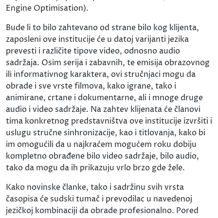
Engine Optimisation).
Bude li to bilo zahtevano od strane bilo kog klijenta,
zaposleni ove institucije će u datoj varijanti jezika
prevesti i različite tipove video, odnosno audio
sadržaja. Osim serija i zabavnih, te emisija obrazovnog
ili informativnog karaktera, ovi stručnjaci mogu da
obrade i sve vrste filmova, kako igrane, tako i
animirane, crtane i dokumentarne, ali i mnoge druge
audio i video sadržaje. Na zahtev klijenata će članovi
tima konkretnog predstavništva ove institucije izvršiti i
uslugu stručne sinhronizacije, kao i titlovanja, kako bi
im omogućili da u najkraćem mogućem roku dobiju
kompletno obrađene bilo video sadržaje, bilo audio,
tako da mogu da ih prikazuju vrlo brzo gde žele.
Kako novinske članke, tako i sadržinu svih vrsta
časopisa će sudski tumač i prevodilac u navedenoj
jezičkoj kombinaciji da obrade profesionalno. Pored