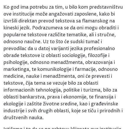
Ko god ima potrebu za tim, u bilo kom predstavništvu
ove institucije može angažovati zaposlene, kako bi
izvršili direktan prevod tekstova sa flamanskog na
kineski jezik. Podrazumeva se da oni mogu obraditi i
popularne tekstove različite tematike, ali i stručne,
odnosno naučne. Uz to što će sudski tumač i
prevodilac da u datoj varijanti jezika profesionalno
obrade tekstove iz oblasti sociologije, filozofije i
psihologije, odnosno menadžmenta, obrazovanja i
marketinga, te komunikologije i farmacije, odnosno
medicine, nauke i menadžmenta, oni će prevesti i
tekstove, čija tema se vezuje bilo za oblasti
informacionih tehnologija, politike i turizma, bilo za
oblasti bankarstva, prava i ekonomije, te finansija i
ekologije i zaštite životne sredine, kao i građevinske
industrije i svih drugih oblasti, koje se tiču i prirodnih i
društvenih nauka.