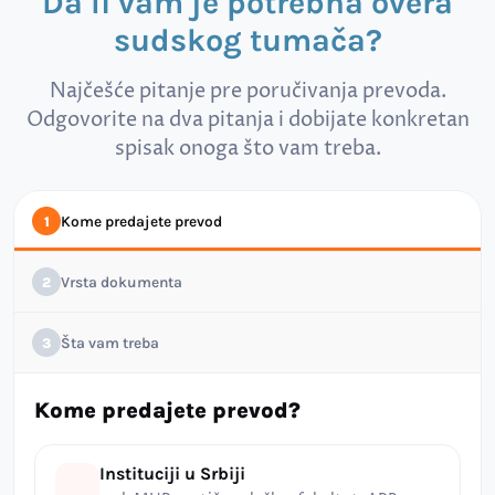
Da li vam je potrebna overa
sudskog tumača?
Najčešće pitanje pre poručivanja prevoda.
Odgovorite na dva pitanja i dobijate konkretan
spisak onoga što vam treba.
Kome predajete prevod
1
Vrsta dokumenta
2
Šta vam treba
3
Kome predajete prevod?
Instituciji u Srbiji