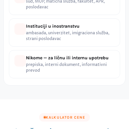
sud, MUP, matična služba, fakultet, APR,
poslodavac
Instituciji u inostranstvu
ambasada, univerzitet, imigraciona služba,
strani poslodavac
Nikome — za ličnu ili internu upotrebu
prepiska, interni dokument, informativni
prevod
KALKULATOR CENE