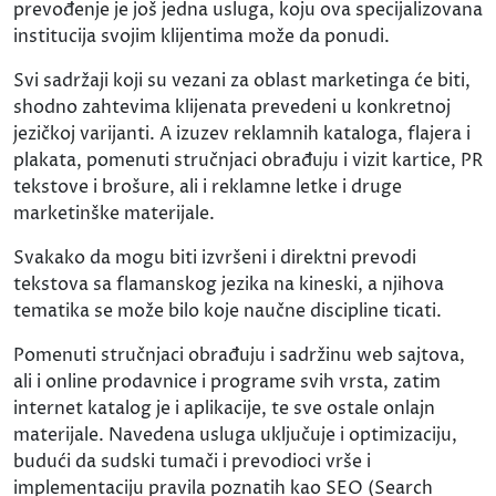
prevođenje je još jedna usluga, koju ova specijalizovana
institucija svojim klijentima može da ponudi.
Svi sadržaji koji su vezani za oblast marketinga će biti,
shodno zahtevima klijenata prevedeni u konkretnoj
jezičkoj varijanti. A izuzev reklamnih kataloga, flajera i
plakata, pomenuti stručnjaci obrađuju i vizit kartice, PR
tekstove i brošure, ali i reklamne letke i druge
marketinške materijale.
Svakako da mogu biti izvršeni i direktni prevodi
tekstova sa flamanskog jezika na kineski, a njihova
tematika se može bilo koje naučne discipline ticati.
Pomenuti stručnjaci obrađuju i sadržinu web sajtova,
ali i online prodavnice i programe svih vrsta, zatim
internet katalog je i aplikacije, te sve ostale onlajn
materijale. Navedena usluga uključuje i optimizaciju,
budući da sudski tumači i prevodioci vrše i
implementaciju pravila poznatih kao SEO (Search