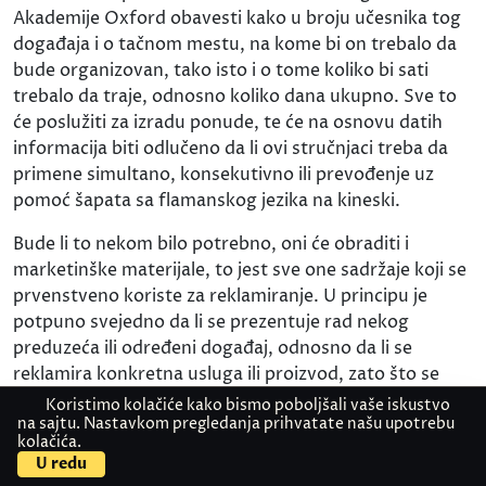
Akademije Oxford obavesti kako u broju učesnika tog
događaja i o tačnom mestu, na kome bi on trebalo da
bude organizovan, tako isto i o tome koliko bi sati
trebalo da traje, odnosno koliko dana ukupno. Sve to
će poslužiti za izradu ponude, te će na osnovu datih
informacija biti odlučeno da li ovi stručnjaci treba da
primene simultano, konsekutivno ili prevođenje uz
pomoć šapata sa flamanskog jezika na kineski.
Bude li to nekom bilo potrebno, oni će obraditi i
marketinške materijale, to jest sve one sadržaje koji se
prvenstveno koriste za reklamiranje. U principu je
potpuno svejedno da li se prezentuje rad nekog
preduzeća ili određeni događaj, odnosno da li se
reklamira konkretna usluga ili proizvod, zato što se
direktni prevodi marketinških materijala sa
Koristimo kolačiće kako bismo poboljšali vaše iskustvo
na sajtu. Nastavkom pregledanja prihvatate našu upotrebu
flamanskog jezika na kineski vrše primarno uz
kolačića.
Kontaktirajte nas
Pošaljite dokument
poštovanje pravila te struke. Dakle, prilikom obrade
U redu
kataloga, flajera ili brošura, odnosno PR tekstova i