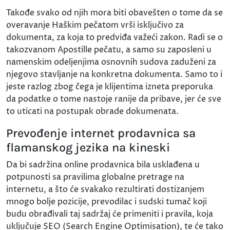
Takođe svako od njih mora biti obavešten o tome da se
overavanje Haškim pečatom vrši isključivo za
dokumenta, za koja to predviđa važeći zakon. Radi se o
takozvanom Apostille pečatu, a samo su zaposleni u
namenskim odeljenjima osnovnih sudova zaduženi za
njegovo stavljanje na konkretna dokumenta. Samo to i
jeste razlog zbog čega je klijentima izneta preporuka
da podatke o tome nastoje ranije da pribave, jer će sve
to uticati na postupak obrade dokumenata.
Prevođenje internet prodavnica sa
flamanskog jezika na kineski
Da bi sadržina online prodavnica bila usklađena u
potpunosti sa pravilima globalne pretrage na
internetu, a što će svakako rezultirati dostizanjem
mnogo bolje pozicije, prevodilac i sudski tumač koji
budu obrađivali taj sadržaj će primeniti i pravila, koja
uključuje SEO (Search Engine Optimisation), te će tako