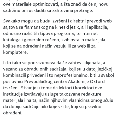
ove materijale optimizovati, a šta znači da će njihovu
sadržinu oni uskladiti sa zahtevima pretrage.
Svakako mogu da budu izvršeni i direktni prevodi web
sajtova sa flamanskog na kineski jezik, ali i aplikacija,
odnosno različitih tipova programa, te internet
kataloga i generalno rečeno, svih ostalih materijala,
koji se na određeni način vezuju ili za web ili za
kompjutere.
Isto tako se podrazumeva da će zahtevi klijenata, a
vezano za obradu onih sadržaja, koji su u datoj jezičkoj
kombinaciji privedeni i to neprofesionalno, biti u svakoj
poslovnici Prevodilačkog centra Akademije Oxford
izvršeni. Stvar je u tome da lektori i korektori ove
institucije izvršavaju usluge takozvane redakture
materijala i na taj način njihovim vlasnicima omogućuju
da dobiju sadržaje bilo koje vrste, koji su pravilno
obrađeni.