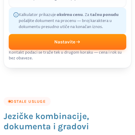
Kalkulator prikazuje
okvirnu cenu
. Za
tačnu ponudu
pošaljite dokument na procenu — broj karaktera u
dokumentu presudno utiče na konačan iznos.
Nastavite
Kontakt podaci se traže tek u drugom koraku — cena i rok su
bez obaveze.
OSTALE USLUGE
Jezičke kombinacije,
dokumenta i gradovi