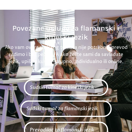
Povezane usluge za flamanski i
kineski jezik
Ako vam overa sudskog tumača nije potrebna, prevod
radimo i bez pečata. A ako želite sami da savladate
jezik, upišite kurs — grupno, individualno ili online.
Sudski tumač za kineski jezik
Sudski tumač za flamanski jezik
Prevodilac za flamanski jezik