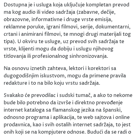
Dostupna je i usluga koja uključuje kompletan prevod
ma kog audio ili video sadržaja (zabavne, dečije,
obrazovne, informativne i druge vrste emisija,
reklamne poruke, igrani filmovi, serije, dokumentarni,
crtani i animirani filmovi, te mnogi drugi materijali tog
tipa). U okviru te usluge, uz prevod svih sadržaja te
vrste, klijenti mogu da dobiju i uslugu njihovog
titlovanja ili profesionalnog sinhronizovanja.
Na osnovu iznetih zahteva, lektori i korektori sa
dugogodišnjim iskustvom, mogu da primene pravila
redakture i to na bilo koju vrstu sadržaja.
Svakako će prevodilac i sudski tumač, a ako to nekome
bude bilo potrebno da izvrše i direktno prevođenje
internet kataloga sa flamanskog jezika na španski,
odnosno programa i aplikacija, te web sajtova i online
prodavnica, kao i svih ostalih internet sadržaja, to jest
onih koji se na kompjutere odnose. Budući da se radi o