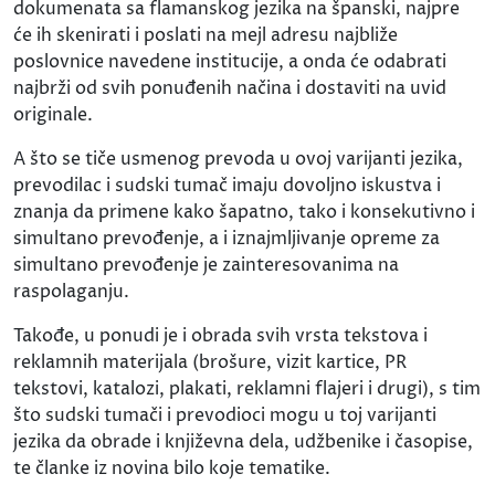
dokumenata sa flamanskog jezika na španski, najpre
će ih skenirati i poslati na mejl adresu najbliže
poslovnice navedene institucije, a onda će odabrati
najbrži od svih ponuđenih načina i dostaviti na uvid
originale.
A što se tiče usmenog prevoda u ovoj varijanti jezika,
prevodilac i sudski tumač imaju dovoljno iskustva i
znanja da primene kako šapatno, tako i konsekutivno i
simultano prevođenje, a i iznajmljivanje opreme za
simultano prevođenje je zainteresovanima na
raspolaganju.
Takođe, u ponudi je i obrada svih vrsta tekstova i
reklamnih materijala (brošure, vizit kartice, PR
tekstovi, katalozi, plakati, reklamni flajeri i drugi), s tim
što sudski tumači i prevodioci mogu u toj varijanti
jezika da obrade i književna dela, udžbenike i časopise,
te članke iz novina bilo koje tematike.