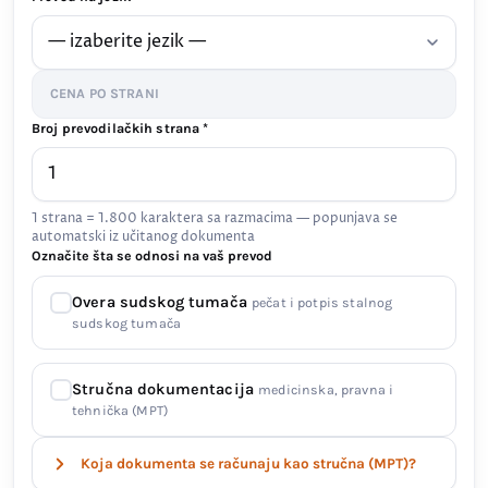
CENA PO STRANI
Broj prevodilačkih strana *
1 strana = 1.800 karaktera sa razmacima — popunjava se
automatski iz učitanog dokumenta
Označite šta se odnosi na vaš prevod
Overa sudskog tumača
pečat i potpis stalnog
sudskog tumača
Stručna dokumentacija
medicinska, pravna i
tehnička (MPT)
Koja dokumenta se računaju kao stručna (MPT)?