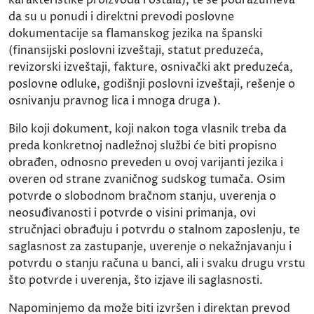
da su u ponudi i direktni prevodi poslovne
dokumentacije sa flamanskog jezika na španski
(finansijski poslovni izveštaji, statut preduzeća,
revizorski izveštaji, fakture, osnivački akt preduzeća,
poslovne odluke, godišnji poslovni izveštaji, rešenje o
osnivanju pravnog lica i mnoga druga ).
Bilo koji dokument, koji nakon toga vlasnik treba da
preda konkretnoj nadležnoj službi će biti propisno
obrađen, odnosno preveden u ovoj varijanti jezika i
overen od strane zvaničnog sudskog tumača. Osim
potvrde o slobodnom bračnom stanju, uverenja o
neosuđivanosti i potvrde o visini primanja, ovi
stručnjaci obrađuju i potvrdu o stalnom zaposlenju, te
saglasnost za zastupanje, uverenje o nekažnjavanju i
potvrdu o stanju računa u banci, ali i svaku drugu vrstu
što potvrde i uverenja, što izjave ili saglasnosti.
Napominjemo da može biti izvršen i direktan prevod