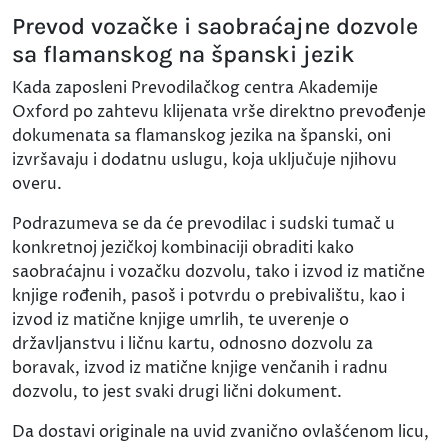
Prevod vozačke i saobraćajne dozvole
sa flamanskog na španski jezik
Kada zaposleni Prevodilačkog centra Akademije
Oxford po zahtevu klijenata vrše direktno prevođenje
dokumenata sa flamanskog jezika na španski, oni
izvršavaju i dodatnu uslugu, koja uključuje njihovu
overu.
Podrazumeva se da će prevodilac i sudski tumač u
konkretnoj jezičkoj kombinaciji obraditi kako
saobraćajnu i vozačku dozvolu, tako i izvod iz matične
knjige rođenih, pasoš i potvrdu o prebivalištu, kao i
izvod iz matične knjige umrlih, te uverenje o
državljanstvu i ličnu kartu, odnosno dozvolu za
boravak, izvod iz matične knjige venčanih i radnu
dozvolu, to jest svaki drugi lični dokument.
Da dostavi originale na uvid zvanično ovlašćenom licu,