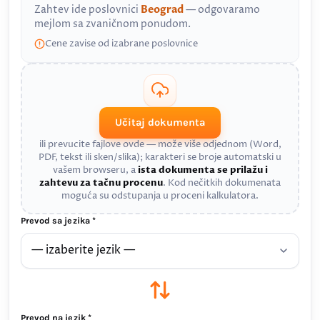
Zahtev ide poslovnici
Beograd
— odgovaramo
mejlom sa zvaničnom ponudom.
Cene zavise od izabrane poslovnice
Učitaj dokumenta
ili prevucite fajlove ovde — može više odjednom (Word,
PDF, tekst ili sken/slika); karakteri se broje automatski u
vašem browseru, a
ista dokumenta se prilažu i
zahtevu za tačnu procenu
. Kod nečitkih dokumenata
moguća su odstupanja u proceni kalkulatora.
Prevod sa jezika *
Prevod na jezik *