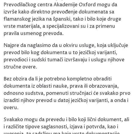
Prevodilačkog centra Akademije Oxford mogu da
izvrše kako direktno prevođenje dokumenata sa
flamanskog jezika na španski, tako i bilo koje druge
vrste materijala, a specijalizovani su i za primenu
pravila usmenog prevoda.
Najpre da naglasimo da u okviru usluge, koja uključuje
prevod bilo kog dokumenta u to jezičkoj varijanti,
prevodioci i sudski tumači izvršavaju i uslugu njihove
stručne overe.
Bez obzira da li je potrebno kompletno obraditi
dokumenta iz oblasti nauke, prava ili obrazovanja,
odnosno sudstva, pomenuti stručnjaci će svakako prvo
izraditi njihov prevod u datoj jezičkoj varijanti, a onda i
overu.
Svakako mogu da prevedu i bilo koji lični dokument, ali
i različite tipove saglasnosti, izjava i potvrda, kao i
uverenja, te sadržinu ma koje vrste dokumentacije