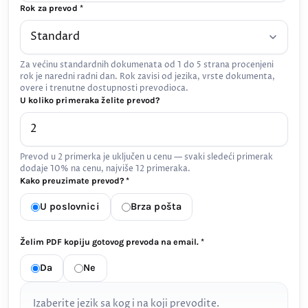
Rok za prevod *
Za većinu standardnih dokumenata od 1 do 5 strana procenjeni
rok je naredni radni dan. Rok zavisi od jezika, vrste dokumenta,
overe i trenutne dostupnosti prevodioca.
U koliko primeraka želite prevod?
Prevod u 2 primerka je uključen u cenu — svaki sledeći primerak
dodaje 10% na cenu, najviše 12 primeraka.
Kako preuzimate prevod? *
U poslovnici
Brza pošta
Želim PDF kopiju gotovog prevoda na email. *
Da
Ne
Izaberite jezik sa kog i na koji prevodite.