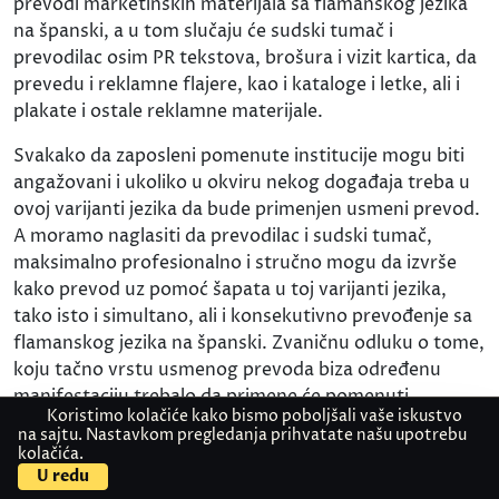
prevodi marketinških materijala sa flamanskog jezika
na španski, a u tom slučaju će sudski tumač i
prevodilac osim PR tekstova, brošura i vizit kartica, da
prevedu i reklamne flajere, kao i kataloge i letke, ali i
plakate i ostale reklamne materijale.
Svakako da zaposleni pomenute institucije mogu biti
angažovani i ukoliko u okviru nekog događaja treba u
ovoj varijanti jezika da bude primenjen usmeni prevod.
A moramo naglasiti da prevodilac i sudski tumač,
maksimalno profesionalno i stručno mogu da izvrše
kako prevod uz pomoć šapata u toj varijanti jezika,
tako isto i simultano, ali i konsekutivno prevođenje sa
flamanskog jezika na španski. Zvaničnu odluku o tome,
koju tačno vrstu usmenog prevoda biza određenu
manifestaciju trebalo da primene će pomenuti
Koristimo kolačiće kako bismo poboljšali vaše iskustvo
stručnjaci doneti po završetku analize dostupnih
na sajtu. Nastavkom pregledanja prihvatate našu upotrebu
podataka o njenoj organizaciji. Zato bi trebalo svaki
kolačića.
Kontaktirajte nas
Pošaljite dokument
zainteresovani da ih obavesti kako o tome koliko je
U redu