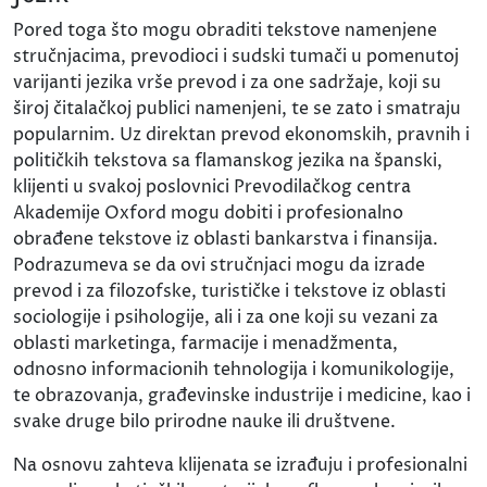
Pored toga što mogu obraditi tekstove namenjene
stručnjacima, prevodioci i sudski tumači u pomenutoj
varijanti jezika vrše prevod i za one sadržaje, koji su
široj čitalačkoj publici namenjeni, te se zato i smatraju
popularnim. Uz direktan prevod ekonomskih, pravnih i
političkih tekstova sa flamanskog jezika na španski,
klijenti u svakoj poslovnici Prevodilačkog centra
Akademije Oxford mogu dobiti i profesionalno
obrađene tekstove iz oblasti bankarstva i finansija.
Podrazumeva se da ovi stručnjaci mogu da izrade
prevod i za filozofske, turističke i tekstove iz oblasti
sociologije i psihologije, ali i za one koji su vezani za
oblasti marketinga, farmacije i menadžmenta,
odnosno informacionih tehnologija i komunikologije,
te obrazovanja, građevinske industrije i medicine, kao i
svake druge bilo prirodne nauke ili društvene.
Na osnovu zahteva klijenata se izrađuju i profesionalni