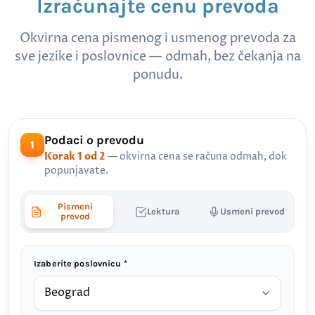
Izračunajte cenu prevoda
Okvirna cena pismenog i usmenog prevoda za
sve jezike i poslovnice — odmah, bez čekanja na
ponudu.
Podaci o prevodu
1
Korak 1 od 2
— okvirna cena se računa odmah, dok
popunjavate.
Pismeni
Lektura
Usmeni prevod
prevod
Izaberite poslovnicu *