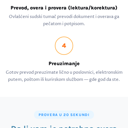
Prevod, overa i provera (lektura/korektura)
Ovlašćeni sudski tumač prevodi dokument i overava ga
pečatom i potpisom.
4
Preuzimanje
Gotov prevod preuzimate lično u poslovnici, elektronskim
putem, poštom ili kurirskom službom — gde god da ste.
PROVERA U 20 SEKUNDI