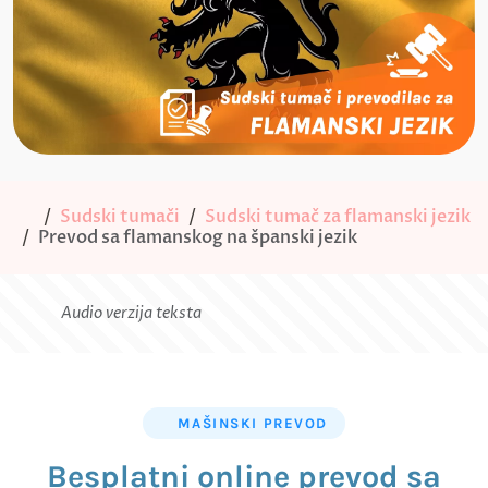
Sudski tumači
Sudski tumač za flamanski jezik
Prevod sa flamanskog na španski jezik
Audio verzija teksta
MAŠINSKI PREVOD
Besplatni online prevod sa