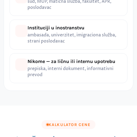
sud, MUP, matična služba, fakultet, APR,
poslodavac
Instituciji u inostranstvu
ambasada, univerzitet, imigraciona služba,
strani poslodavac
Nikome — za ličnu ili internu upotrebu
prepiska, interni dokument, informativni
prevod
KALKULATOR CENE