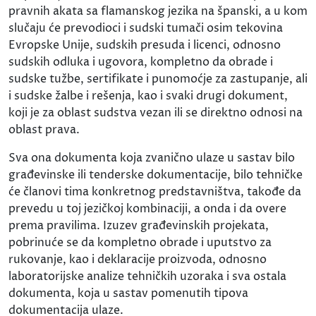
pravnih akata sa flamanskog jezika na španski, a u kom
slučaju će prevodioci i sudski tumači osim tekovina
Evropske Unije, sudskih presuda i licenci, odnosno
sudskih odluka i ugovora, kompletno da obrade i
sudske tužbe, sertifikate i punomoćje za zastupanje, ali
i sudske žalbe i rešenja, kao i svaki drugi dokument,
koji je za oblast sudstva vezan ili se direktno odnosi na
oblast prava.
Sva ona dokumenta koja zvanično ulaze u sastav bilo
građevinske ili tenderske dokumentacije, bilo tehničke
će članovi tima konkretnog predstavništva, takođe da
prevedu u toj jezičkoj kombinaciji, a onda i da overe
prema pravilima. Izuzev građevinskih projekata,
pobrinuće se da kompletno obrade i uputstvo za
rukovanje, kao i deklaracije proizvoda, odnosno
laboratorijske analize tehničkih uzoraka i sva ostala
dokumenta, koja u sastav pomenutih tipova
dokumentacija ulaze.