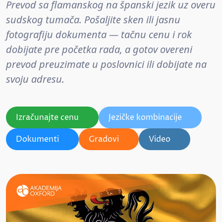
Prevod sa flamanskog na španski jezik uz overu
sudskog tumača. Pošaljite sken ili jasnu
fotografiju dokumenta — tačnu cenu i rok
dobijate pre početka rada, a gotov overeni
prevod preuzimate u poslovnici ili dobijate na
svoju adresu.
Izračunajte cenu
Jezičke kombinacije
Dokumenti
Gradovi
Video