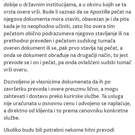
dobije u državnim institucijama, a u okviru kojih se ta
vrsta overe vrši. Bude li saznao da se Apostille pečat na
njegova dokumenta mora staviti, obavezan je i da pita
kada je to neophodno učiniti, zato što overa tim
pečatom obično podrazumeva njegovo stavljanje ili na
prethodno preveden i pečatom sudskog tumača
overen dokument ili se, pak prvo stavlja taj pečat, a
onda se dokument obrađuje na drugačiji način, to jest
prevode se i on i pečat, pa onda ovlašćeni sudski tumač
vrši overu.
Dozvoljeno je vlasnicima dokumenata da ih po
završetku prevoda i overe preuzmu lično, a mogu
zahtevati i dostavu preko kurirske službe. Ta usluga
nije uračunata u osnovnu cenu i odvojeno se naplaćuje,
a direktno od klijenta i to prema cenovniku konkretne
službe.
Ukoliko budu bili potrebni nekome hitni prevodi