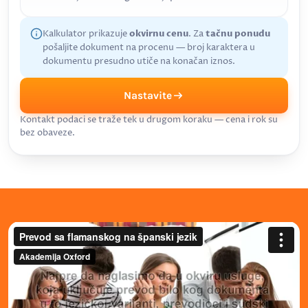
Kalkulator prikazuje
okvirnu cenu
. Za
tačnu ponudu
pošaljite dokument na procenu — broj karaktera u
dokumentu presudno utiče na konačan iznos.
Nastavite
Kontakt podaci se traže tek u drugom koraku — cena i rok su
bez obaveze.