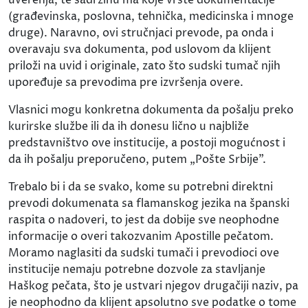
(građevinska, poslovna, tehnička, medicinska i mnoge
druge). Naravno, ovi stručnjaci prevode, pa onda i
overavaju sva dokumenta, pod uslovom da klijent
priloži na uvid i originale, zato što sudski tumač njih
upoređuje sa prevodima pre izvršenja overe.
Vlasnici mogu konkretna dokumenta da pošalju preko
kurirske službe ili da ih donesu lično u najbliže
predstavništvo ove institucije, a postoji mogućnost i
da ih pošalju preporučeno, putem „Pošte Srbije".
Trebalo bi i da se svako, kome su potrebni direktni
prevodi dokumenata sa flamanskog jezika na španski
raspita o nadoveri, to jest da dobije sve neophodne
informacije o overi takozvanim Apostille pečatom.
Moramo naglasiti da sudski tumači i prevodioci ove
institucije nemaju potrebne dozvole za stavljanje
Haškog pečata, što je ustvari njegov drugačiji naziv, pa
je neophodno da klijent apsolutno sve podatke o tome