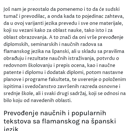
Još nam je preostalo da pomenemo i to da će sudski
tumač i prevodilac, a onda kada to pojedinac zahteva,
da u ovoj varijanti jezika prevedu i sve one materijale,
koji su vezani kako za oblast nauke, tako isto i za
oblast obrazovanja. A to znači da oni vrše prevođenje
diplomskih, seminarskih i naučnih radova sa
flamanskog jezika na španski, ali u skladu sa pravilima
obrađuju i rezultate naučnih istraživanja, potvrdu o
redovnom školovanju i prepis ocena, kao i naučne
patente i diplomu i dodatak diplomi, potom nastavne
planove i programe fakulteta, te uverenje o položenim
ispitima i svedočanstvo završenih razreda osnovne i
srednje škole, ali i svaki drugi sadržaj, koji se odnosi na
bilo koju od navedenih oblasti.
Prevođenje naučnih i popularnih
tekstova sa flamanskog na španski
jezik