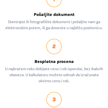
Pošaljite dokument
Skenirajte ili fotografišite dokument i pošaljite nam ga
elektronskim putem, ili ga donesite u najbližu poslovnicu.
2
Besplatna procena
U najkraćem roku dobijate cenu i rok isporuke, bez ikakvih
obaveza. U kalkulatoru možete odmah da izračunate
okvirnu cenu i rok.
3