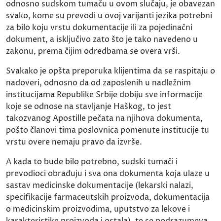
odnosno sudskom tumaču u ovom slučaju, je obavezan
svako, kome su prevodi u ovoj varijanti jezika potrebni
za bilo koju vrstu dokumentacije ili za pojedinačni
dokument, a isključivo zato što je tako navedeno u
zakonu, prema čijim odredbama se overa vrši.
Svakako je opšta preporuka klijentima da se raspitaju o
nadoveri, odnosno da od zaposlenih u nadležnim
institucijama Republike Srbije dobiju sve informacije
koje se odnose na stavljanje Haškog, to jest
takozvanog Apostille pečata na njihova dokumenta,
pošto članovi tima poslovnica pomenute institucije tu
vrstu overe nemaju pravo da izvrše.
A kada to bude bilo potrebno, sudski tumači i
prevodioci obrađuju i sva ona dokumenta koja ulaze u
sastav medicinske dokumentacije (lekarski nalazi,
specifikacije farmaceutskih proizvoda, dokumentacija
o medicinskim proizvodima, uputstvo za lekove i
karakteristike proizvoda i ostala), te se podrazumeva