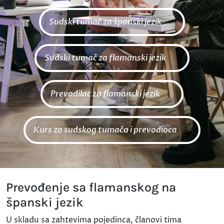
Sudski tumač za španski jezik
Sudski tumač za flamanski jezik
Prevodilac za flamanski jezik
Kurs za sudskog tumača i prevodioca
Prevođenje sa flamanskog na
španski jezik
U skladu sa zahtevima pojedinca, članovi tima