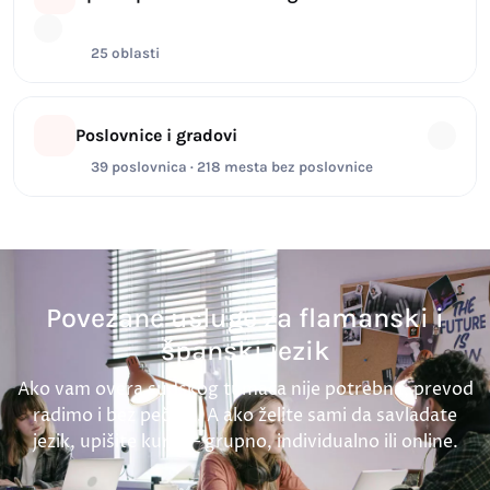
25 oblasti
Poslovnice i gradovi
39 poslovnica · 218 mesta bez poslovnice
Povezane usluge za flamanski i
španski jezik
Ako vam overa sudskog tumača nije potrebna, prevod
radimo i bez pečata. A ako želite sami da savladate
jezik, upišite kurs — grupno, individualno ili online.