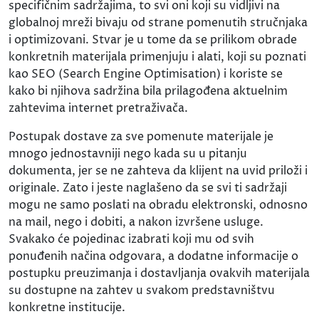
specifičnim sadržajima, to svi oni koji su vidljivi na
globalnoj mreži bivaju od strane pomenutih stručnjaka
i optimizovani. Stvar je u tome da se prilikom obrade
konkretnih materijala primenjuju i alati, koji su poznati
kao SEO (Search Engine Optimisation) i koriste se
kako bi njihova sadržina bila prilagođena aktuelnim
zahtevima internet pretraživača.
Postupak dostave za sve pomenute materijale je
mnogo jednostavniji nego kada su u pitanju
dokumenta, jer se ne zahteva da klijent na uvid priloži i
originale. Zato i jeste naglašeno da se svi ti sadržaji
mogu ne samo poslati na obradu elektronski, odnosno
na mail, nego i dobiti, a nakon izvršene usluge.
Svakako će pojedinac izabrati koji mu od svih
ponuđenih načina odgovara, a dodatne informacije o
postupku preuzimanja i dostavljanja ovakvih materijala
su dostupne na zahtev u svakom predstavništvu
konkretne institucije.