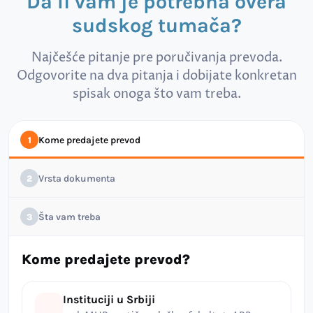
Da li vam je potrebna overa
sudskog tumača?
Najčešće pitanje pre poručivanja prevoda.
Odgovorite na dva pitanja i dobijate konkretan
spisak onoga što vam treba.
Kome predajete prevod
1
Vrsta dokumenta
2
Šta vam treba
3
Kome predajete prevod?
Instituciji u Srbiji