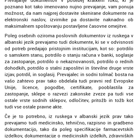
poznano kot tako imenovano nujno prevajanje, vam ponuja
možnost, da nam najprej dostavite skenirane dokumente na
elektronski naslov, izvirnike pa dostavite naknadno ob
maksimalnem spoštovanju postavljene časovne omejitve.
Poleg osebnih oziroma poslovnih dokumentov iz ruskega v
albanski jezik prevajamo tudi dokumente, ki se v odvisnosti
od potreb predajajo pristojnim institucijam, kot so: potrdilo
o samskem stanu, potrdilo o stanju računa v banki, soglasje
za zastopanje, potrdilo o nekaznovanosti, potrdilo o rednih
dohodkih, potrdilo o stalni zaposlitvi in številne druge vrste
izjav, potrdil, in soglasij. Prevajalec in sodni tolmač bosta na
vašo zahtevo prav tako obdelala tudi pravni red Evropske
Unije, licence, pogodbe, certifikate, pooblastila za
zastopanje, sklepe o razvezi zakonske zveze pa tudi vse
ostale vrste sodnih sklepov, odločitev, pritožb in tožb kot
tudi vse ostale pravne akte.
Če je to potrebno, iz ruskega v albanski jezik prav tako
prevajamo tudi medicinsko, tehnično, razpisno in gradbeno
dokumentacijo, tako da poleg specifikacije farmacevtskih
izdelkov, dokumentacije o medicinskih izdelkih, zdravniških