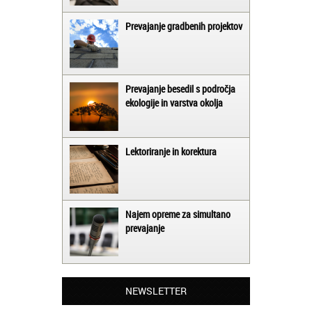
Prevajanje gradbenih projektov
Prevajanje besedil s področja
ekologije in varstva okolja
Lektoriranje in korektura
Najem opreme za simultano
prevajanje
Matjaž iz Ajdovščine:
Lahko pohvalim vse zaposlene v Akademiji
Oxford, ker so resnično profesionalni in
prevajalske storitve opravljajo hitro in
NEWSLETTER
učinkoviti.