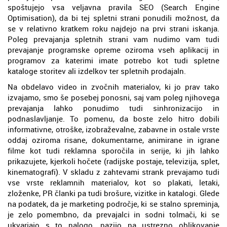
spoštujejo vsa veljavna pravila SEO (Search Engine
Optimisation), da bi tej spletni strani ponudili možnost, da
se v relativno kratkem roku najdejo na prvi strani iskanja.
Poleg prevajanja spletnih strani vam nudimo vam tudi
prevajanje programske opreme oziroma vseh aplikacij in
programov za katerimi imate potrebo kot tudi spletne
kataloge storitev ali izdelkov ter spletnih prodajaln.
Na obdelavo video in zvočnih materialov, ki jo prav tako
izvajamo, smo še posebej ponosni, saj vam poleg njihovega
prevajanja lahko ponudimo tudi sinhronizacijo in
podnaslavljanje. To pomenu, da boste zelo hitro dobili
informativne, otroške, izobraževalne, zabavne in ostale vrste
oddaj oziroma risane, dokumentarne, animirane in igrane
filme kot tudi reklamna sporočila in serije, ki jih lahko
prikazujete, kjerkoli hočete (radijske postaje, televizija, splet,
kinematografi). V skladu z zahtevami strank prevajamo tudi
vse vrste reklamnih materialov, kot so plakati, letaki,
zloženke, PR članki pa tudi brošure, vizitke in katalogi. Glede
na podatek, da je marketing področje, ki se stalno spreminja,
je zelo pomembno, da prevajalci in sodni tolmači, ki se
ukvarjajo s to nalogo, pazijo na ustrezno oblikovanje