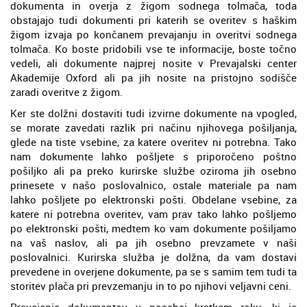
dokumenta in overja z žigom sodnega tolmača, toda
obstajajo tudi dokumenti pri katerih se overitev s haškim
žigom izvaja po končanem prevajanju in overitvi sodnega
tolmača. Ko boste pridobili vse te informacije, boste točno
vedeli, ali dokumente najprej nosite v Prevajalski center
Akademije Oxford ali pa jih nosite na pristojno sodišče
zaradi overitve z žigom.
Ker ste dolžni dostaviti tudi izvirne dokumente na vpogled,
se morate zavedati razlik pri načinu njihovega pošiljanja,
glede na tiste vsebine, za katere overitev ni potrebna. Tako
nam dokumente lahko pošljete s priporočeno poštno
pošiljko ali pa preko kurirske službe oziroma jih osebno
prinesete v našo poslovalnico, ostale materiale pa nam
lahko pošljete po elektronski pošti. Obdelane vsebine, za
katere ni potrebna overitev, vam prav tako lahko pošljemo
po elektronski pošti, medtem ko vam dokumente pošiljamo
na vaš naslov, ali pa jih osebno prevzamete v naši
poslovalnici. Kurirska služba je dolžna, da vam dostavi
prevedene in overjene dokumente, pa se s samim tem tudi ta
storitev plača pri prevzemanju in to po njihovi veljavni ceni.
Prevajanje dokumentov v posebej kratkem roku, ki je