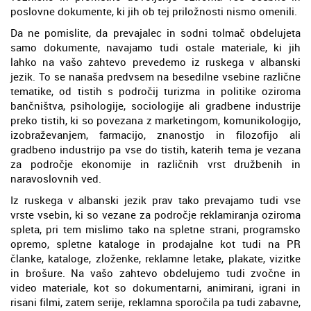
poslovne dokumente, ki jih ob tej priložnosti nismo omenili.
Da ne pomislite, da prevajalec in sodni tolmač obdelujeta
samo dokumente, navajamo tudi ostale materiale, ki jih
lahko na vašo zahtevo prevedemo iz ruskega v albanski
jezik. To se nanaša predvsem na besedilne vsebine različne
tematike, od tistih s področij turizma in politike oziroma
bančništva, psihologije, sociologije ali gradbene industrije
preko tistih, ki so povezana z marketingom, komunikologijo,
izobraževanjem, farmacijo, znanostjo in filozofijo ali
gradbeno industrijo pa vse do tistih, katerih tema je vezana
za področje ekonomije in različnih vrst družbenih in
naravoslovnih ved.
Iz ruskega v albanski jezik prav tako prevajamo tudi vse
vrste vsebin, ki so vezane za področje reklamiranja oziroma
spleta, pri tem mislimo tako na spletne strani, programsko
opremo, spletne kataloge in prodajalne kot tudi na PR
članke, kataloge, zloženke, reklamne letake, plakate, vizitke
in brošure. Na vašo zahtevo obdelujemo tudi zvočne in
video materiale, kot so dokumentarni, animirani, igrani in
risani filmi, zatem serije, reklamna sporočila pa tudi zabavne,