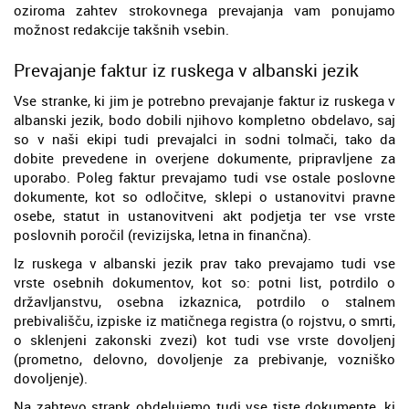
oziroma zahtev strokovnega prevajanja vam ponujamo
možnost redakcije takšnih vsebin.
Prevajanje faktur iz ruskega v albanski jezik
Vse stranke, ki jim je potrebno prevajanje faktur iz ruskega v
albanski jezik, bodo dobili njihovo kompletno obdelavo, saj
so v naši ekipi tudi prevajalci in sodni tolmači, tako da
dobite prevedene in overjene dokumente, pripravljene za
uporabo. Poleg faktur prevajamo tudi vse ostale poslovne
dokumente, kot so odločitve, sklepi o ustanovitvi pravne
osebe, statut in ustanovitveni akt podjetja ter vse vrste
poslovnih poročil (revizijska, letna in finančna).
Iz ruskega v albanski jezik prav tako prevajamo tudi vse
vrste osebnih dokumentov, kot so: potni list, potrdilo o
državljanstvu, osebna izkaznica, potrdilo o stalnem
prebivališču, izpiske iz matičnega registra (o rojstvu, o smrti,
o sklenjeni zakonski zvezi) kot tudi vse vrste dovoljenj
(prometno, delovno, dovoljenje za prebivanje, vozniško
dovoljenje).
Na zahtevo strank obdelujemo tudi vse tiste dokumente, ki