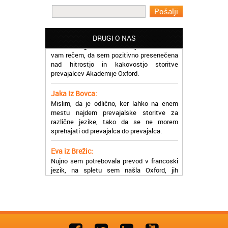
Martina iz Bleda:
Potrebovala sem prevajanje iz
madžarskega v slovenski jezik in lahko
DRUGI O NAS
vam rečem, da sem pozitivno presenečena
nad hitrostjo in kakovostjo storitve
prevajalcev Akademije Oxford.
Jaka iz Bovca:
Mislim, da je odlično, ker lahko na enem
mestu najdem prevajalske storitve za
različne jezike, tako da se ne morem
sprehajati od prevajalca do prevajalca.
Eva iz Brežic:
Nujno sem potrebovala prevod v francoski
jezik, na spletu sem našla Oxford, jih
poklicala in v roku nekaj ur sem po
elektronski pošti prejela prevod. Resnično
so izjemni!
Zoran iz Velenja:
Uslužni, hitri in ljubeznivi, za njih imam
samo pohvalne besede!