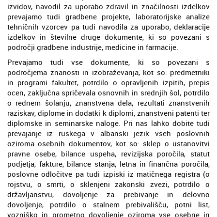
izvidov, navodil za uporabo zdravil in značilnosti izdelkov
prevajamo tudi gradbene projekte, laboratorijske analize
tehničnih vzorcev pa tudi navodila za uporabo, deklaracije
izdelkov in številne druge dokumente, ki so povezani s
področji gradbene industrije, medicine in farmacije.
Prevajamo tudi vse dokumente, ki so povezani s
področjema znanosti in izobraževanja, kot so: predmetniki
in programi fakultet, potrdilo o opravljenih izpitih, prepis
ocen, zaključna spričevala osnovnih in srednjih šol, potrdilo
o rednem šolanju, znanstvena dela, rezultati znanstvenih
raziskav, diplome in dodatki k diplomi, znanstveni patenti ter
diplomske in seminarske naloge. Pri nas lahko dobite tudi
prevajanje iz ruskega v albanski jezik vseh poslovnih
oziroma osebnih dokumentov, kot so: sklep o ustanovitvi
pravne osebe, bilance uspeha, revizijska poročila, statut
podjetja, fakture, bilance stanja, letna in finančna poročila,
poslovne odločitve pa tudi izpiski iz matičnega registra (o
rojstvu, o smrti, o sklenjeni zakonski zvezi, potrdilo o
državljanstvu, dovoljenje za prebivanje in delovno
dovoljenje, potrdilo o stalnem prebivališču, potni list,
vozniško in prometno dovoljenje oziroma vse osebne in