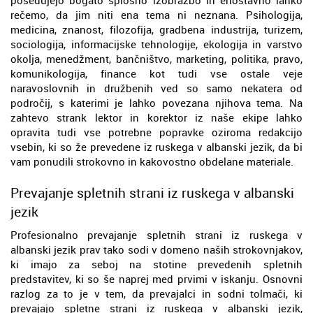
rečemo, da jim niti ena tema ni neznana. Psihologija,
medicina, znanost, filozofija, gradbena industrija, turizem,
sociologija, informacijske tehnologije, ekologija in varstvo
okolja, menedžment, bančništvo, marketing, politika, pravo,
komunikologija, finance kot tudi vse ostale veje
naravoslovnih in družbenih ved so samo nekatera od
področij, s katerimi je lahko povezana njihova tema. Na
zahtevo strank lektor in korektor iz naše ekipe lahko
opravita tudi vse potrebne popravke oziroma redakcijo
vsebin, ki so že prevedene iz ruskega v albanski jezik, da bi
vam ponudili strokovno in kakovostno obdelane materiale.
Prevajanje spletnih strani iz ruskega v albanski
jezik
Profesionalno prevajanje spletnih strani iz ruskega v
albanski jezik prav tako sodi v domeno naših strokovnjakov,
ki imajo za seboj na stotine prevedenih spletnih
predstavitev, ki so še naprej med prvimi v iskanju. Osnovni
razlog za to je v tem, da prevajalci in sodni tolmači, ki
prevajajo spletne strani iz ruskega v albanski jezik,