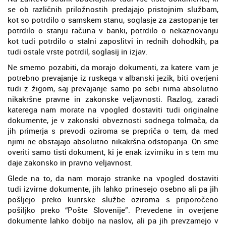
se ob različnih priložnostih predajajo pristojnim službam,
kot so potrdilo o samskem stanu, soglasje za zastopanje ter
potrdilo o stanju računa v banki, potrdilo o nekaznovanju
kot tudi potrdilo o stalni zaposlitvi in rednih dohodkih, pa
tudi ostale vrste potrdil, soglasij in izjav.
Ne smemo pozabiti, da morajo dokumenti, za katere vam je
potrebno prevajanje iz ruskega v albanski jezik, biti overjeni
tudi z žigom, saj prevajanje samo po sebi nima absolutno
nikakršne pravne in zakonske veljavnosti. Razlog, zaradi
katerega nam morate na vpogled dostaviti tudi originalne
dokumente, je v zakonski obveznosti sodnega tolmača, da
jih primerja s prevodi oziroma se prepriča o tem, da med
njimi ne obstajajo absolutno nikakršna odstopanja. On sme
overiti samo tisti dokument, ki je enak izvirniku in s tem mu
daje zakonsko in pravno veljavnost.
Glede na to, da nam morajo stranke na vpogled dostaviti
tudi izvirne dokumente, jih lahko prinesejo osebno ali pa jih
pošljejo preko kurirske službe oziroma s priporočeno
pošiljko preko “Pošte Slovenije”. Prevedene in overjene
dokumente lahko dobijo na naslov, ali pa jih prevzamejo v