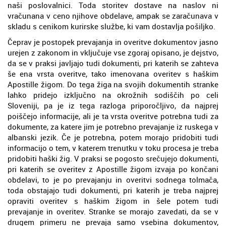
naši poslovalnici. Toda storitev dostave na naslov ni
vračunana v ceno njihove obdelave, ampak se zaračunava v
skladu s cenikom kurirske službe, ki vam dostavlja pošiljko.
Čeprav je postopek prevajanja in overitve dokumentov jasno
urejen z zakonom in vključuje vse zgoraj opisano, je dejstvo,
da se v praksi javljajo tudi dokumenti, pri katerih se zahteva
še ena vrsta overitve, tako imenovana overitev s haškim
Apostille žigom. Do tega žiga na svojih dokumentih stranke
lahko pridejo izključno na okrožnih sodiščih po celi
Sloveniji, pa je iz tega razloga priporočljivo, da najprej
poiščejo informacije, ali je ta vrsta overitve potrebna tudi za
dokumente, za katere jim je potrebno prevajanje iz ruskega v
albanski jezik. Če je potrebna, potem morajo pridobiti tudi
informacijo o tem, v katerem trenutku v toku procesa je treba
pridobiti haški žig. V praksi se pogosto srečujejo dokumenti,
pri katerih se overitev z Apostille žigom izvaja po končani
obdelavi, to je po prevajanju in overitvi sodnega tolmača,
toda obstajajo tudi dokumenti, pri katerih je treba najprej
opraviti overitev s haškim žigom in šele potem tudi
prevajanje in overitev. Stranke se morajo zavedati, da se v
drugem primeru ne prevaja samo vsebina dokumentov,