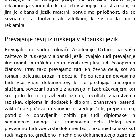
reklamnega sporočila, ki ga leti vsebujejo, da strankam, ki
jim je albanski jezik materni, ponudimo priložnost, da se
seznanijo s storitvijo ali izdelkom, ki se na ta način
reklamira.
Prevajanje revij iz ruskega v albanski jezik
Prevajalci in sodni tolmači Akademije Oxford na vašo
zahtevo iz ruskega v albanski jezik izvajajo tudi prevajanje
ilustriranih, otroških ali strokovnih revij kot tudi časopisnih
člankov. Prav tako prevajamo tudi književna dela, kot so
romani, beletrija, proza in poezija. Poleg tega pa prevajamo
tudi vse vrste dokumentov, ki se predajajo pristojnim
službam, povezani pa so z znanostjo in izobraževanjem, kot
so: potrdilo o opravljenih izpitih, rezultati znanstvenih
raziskav, diploma in dodatek k diplomi, znanstveni patenti,
zaključna spričevala osnovne in srednje šole, prepisi ocen,
potrdilo o opravljenih izpitih pa tudi diplomske in
seminarske naloge ter znanstvena dela. Poleg tega
prevajamo tudi vse vrste dokumentacij, tako medicinsko kot
tudi razpisno, gradbeno in tehnično dokumentacijo oziroma: