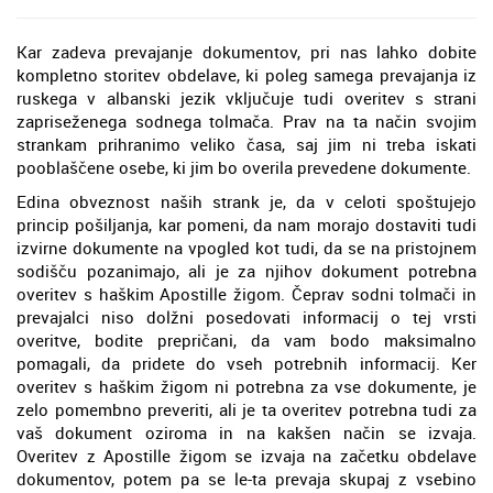
Kar zadeva prevajanje dokumentov, pri nas lahko dobite
kompletno storitev obdelave, ki poleg samega prevajanja iz
ruskega v albanski jezik vključuje tudi overitev s strani
zapriseženega sodnega tolmača. Prav na ta način svojim
strankam prihranimo veliko časa, saj jim ni treba iskati
pooblaščene osebe, ki jim bo overila prevedene dokumente.
Edina obveznost naših strank je, da v celoti spoštujejo
princip pošiljanja, kar pomeni, da nam morajo dostaviti tudi
izvirne dokumente na vpogled kot tudi, da se na pristojnem
sodišču pozanimajo, ali je za njihov dokument potrebna
overitev s haškim Apostille žigom. Čeprav sodni tolmači in
prevajalci niso dolžni posedovati informacij o tej vrsti
overitve, bodite prepričani, da vam bodo maksimalno
pomagali, da pridete do vseh potrebnih informacij. Ker
overitev s haškim žigom ni potrebna za vse dokumente, je
zelo pomembno preveriti, ali je ta overitev potrebna tudi za
vaš dokument oziroma in na kakšen način se izvaja.
Overitev z Apostille žigom se izvaja na začetku obdelave
dokumentov, potem pa se le-ta prevaja skupaj z vsebino