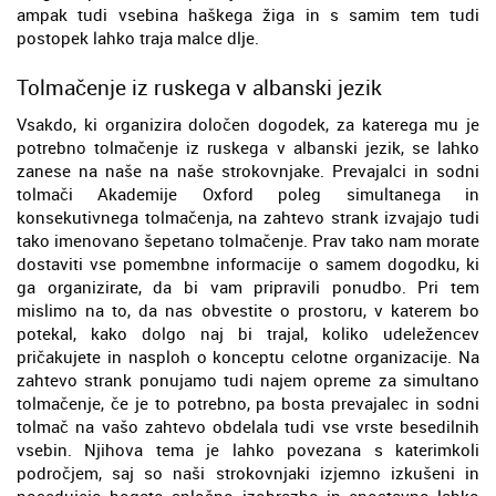
ampak tudi vsebina haškega žiga in s samim tem tudi
postopek lahko traja malce dlje.
Tolmačenje iz ruskega v albanski jezik
Vsakdo, ki organizira določen dogodek, za katerega mu je
potrebno tolmačenje iz ruskega v albanski jezik, se lahko
zanese na naše na naše strokovnjake. Prevajalci in sodni
tolmači Akademije Oxford poleg simultanega in
konsekutivnega tolmačenja, na zahtevo strank izvajajo tudi
tako imenovano šepetano tolmačenje. Prav tako nam morate
dostaviti vse pomembne informacije o samem dogodku, ki
ga organizirate, da bi vam pripravili ponudbo. Pri tem
mislimo na to, da nas obvestite o prostoru, v katerem bo
potekal, kako dolgo naj bi trajal, koliko udeležencev
pričakujete in nasploh o konceptu celotne organizacije. Na
zahtevo strank ponujamo tudi najem opreme za simultano
tolmačenje, če je to potrebno, pa bosta prevajalec in sodni
tolmač na vašo zahtevo obdelala tudi vse vrste besedilnih
vsebin. Njihova tema je lahko povezana s katerimkoli
področjem, saj so naši strokovnjaki izjemno izkušeni in
posedujejo bogato splošno izobrazbo in enostavno lahko