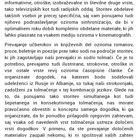
informativne, otroške, izobraževalne in številne druge vrste,
tako televizijskih kot tudi radijskih oddaj. Storitev obdelave
takšnih vsebin je precej specifična, saj vam ponujamo tudi
njihovo podnaslavljanje oziroma sinhronizacijo, da bi v
optimalnem roku dobili kompletno obdelane materiale, ki jih
lahko plasirate na vsakem mediju oziroma v kinematografih.
Prevajanje učbenikov in književnih del oziroma romanov,
proze, beletrije in poezije prav tako sodi na področje storitev,
ki jih zagotavljajo naši prevajalci in sodni tolmači. Če je to
potrebno, prevajamo tudi ilustrirane, strokovne, otroške in
vse ostale vrste revij oziroma časopisne članke. Če
organizirate dogodek, na katerem bodo sodelovali
udeleženci iz Rusije in Albanije, so tukaj naši strokovnjaki,
zadolženi za tolmačenje v tej kombinaciji jezikov. Glede na
to, da ponujamo tako storitev simultanega kot tudi
šepetanega in konsekutivnega tolmačenja, nas morate
pravočasno obvestiti o konceptu samega dogodka, ki ga
organizirate, da bi ponudbo prilagodili njegovim zahtevam,
saj vsaka od navedenih vrst tolmačenja ustreza določeni
vrsti dogodkov. V primeru, da ste prevajanje določenih
materialov zaupali nekomu, ki ni spoštoval vaših zahtev