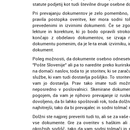
statute podjetij kot tudi številne druge osebne 
Pri prevajanju dokumentov je zelo pomembno, d
pravila postopka overitve, ker mora sodni to
prevedenimi in izvirnimi dokumenti. Če se zgod
lekture in korekture, ki jo bodo opravili strok
končajo z obdelavo dokumentov, se izvaja 
dokumentu pomenim, da je le-ta enak izvirniku, i
dokument.
Poleg možnosti, da dokumente osebno odnesete v
“Pošte Slovenije“ ali pa to naredite preko kuri
na domači naslov, toda to je storitev, ki se zara
službe, ki vam tudi dostavlja pošiljko. To storit
vam jo dostavlja. Prav tako imate tudi mož
neposredno v poslovalnici. Skenirane dokume
pogojem, da vam je njihovo prevajanje iz ruske
dovoljeno, da bi lahko spoštovali rok, toda dolžni 
najhitrejši, tako da bi prevajalec in sodni tolm
Dolžni ste najprej preveriti tudi to, ali se za va
vse dokumente. Gre za overitev s haškim ali 
okrožnih sodišč, tako da vam sodni tolmači in 