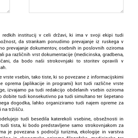
edkih institucij v celi državi, ki ima v svoji ekipi tudi
 možnost, da strankam ponudimo prevajanje iz ruskega v
rebno prevajanje dokumentov, osebnih in poslovnih oziroma
ali pa različnih vrst dokumentacije (medicinska, gradbena,
ičani, da bodo naši strokovnjaki to storitev opravili v
ah.
vrste vsebin, tako tiste, ki so povezane z informacijskimi
e oprema (aplikacije in programi) kot tudi različne vrste
jige, izvajamo pa tudi redakcijo obdelanih vsebin oziroma
hko dobite tudi konsekutivno pa tudi simultano ter šepetano
amega dogodka, lahko organiziramo tudi najem opreme za
 na tržišču.
delujejo tudi besedila katerekoli vsebine, obsežnosti in
t tudi tista, ki bodo predstavljene samo strokovnjakom za
ma je povezana s področji turizma, ekologije in varstva