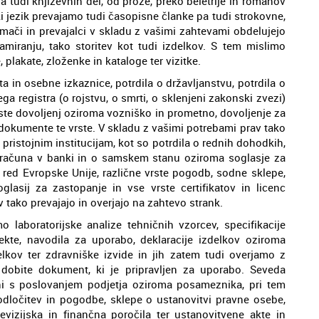
a tudi književnih del, od proze, preko beletrije in romanov
ki jezik prevajamo tudi časopisne članke pa tudi strokovne,
tolmači in prevajalci v skladu z vašimi zahtevami obdelujejo
lamiranju, tako storitev kot tudi izdelkov. S tem mislimo
plakate, zloženke in kataloge ter vizitke.
in osebne izkaznice, potrdila o državljanstvu, potrdila o
ga registra (o rojstvu, o smrti, o sklenjeni zakonski zvezi)
vrste dovoljenj oziroma vozniško in prometno, dovoljenje za
 dokumente te vrste. V skladu z vašimi potrebami prav tako
pristojnim institucijam, kot so potrdila o rednih dohodkih,
u računa v banki in o samskem stanu oziroma soglasje za
ni red Evropske Unije, različne vrste pogodb, sodne sklepe,
oglasij za zastopanje in vse vrste certifikatov in licenc
 tako prevajajo in overjajo na zahtevo strank.
o laboratorijske analize tehničnih vzorcev, specifikacije
ekte, navodila za uporabo, deklaracije izdelkov oziroma
elkov ter zdravniške izvide in jih zatem tudi overjamo z
dobite dokument, ki je pripravljen za uporabo. Seveda
ni s poslovanjem podjetja oziroma posameznika, pri tem
dločitev in pogodbe, sklepe o ustanovitvi pravne osebe,
revizijska in finančna poročila ter ustanovitvene akte in