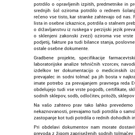
potrdilo o opravljenih izpitih, predmetnike in 
srednjih šol oziroma potrdilo o rednem šolan
rečeno vse tisto, kar stranke zahtevajo od nas
lista in osebne izkaznice, potrdila o stalnem pre
o državljanstvu iz ruskega v perzijski jezik preva
o sklenjeni zakonski zvezi) oziroma vse vrste p
podjetij, fakture pa tudi bilance stanja, poslovn
ostale osebne dokumente.
Gradbene projekte, specifikacije farmacevts
laboratorijske analize tehničnih vzorcev, navodi
izdelkov ter dokumentacijo o medicinskih izd
prevajalec in sodni tolmač pa jih bosta v najkr
imate potrebo za prevajanjem pravnega reda Ev
obdelujejo tudi vse vrste pogodb, certifikate, s
sodnih sklepov, sodb, odločitev, pritožb, sklepov
Na vašo zahtevo prav tako lahko prevedemo razl
nekaznovanosti, prevajamo tudi potrdila o sams
zastopanje kot tudi potrdila o rednih dohodkih in 
Pri obdelavi dokumentov nam morate dostaviti
prevoda z žigom zapriseženih sodnih tolmačev kot