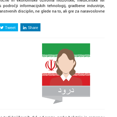
litične in ekonomske oziroma filozofske, medicinske ter
področji informacijskih tehnologij, gradbene industrije,
stvenih disciplin, ne glede na to, ali gre za naravoslovne
Tweet
Share