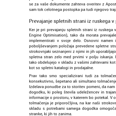
se za vaše dokumente zahteva overitev z Apostil
sam tok celotnega postopka pa tudi njegovo traj
Prevajanje spletnih strani iz ruskega v 
Ker je pri prevajanju spletnih strani iz ruskeg
Engine Optimisation), tako da morata prevajale
implementirati v svoje delo. Osnovni namen i
poboljševanjem položaja prevedene spletne stran
strokovnjaki seznanjeni z njimi in jih uporabljaj
spletna stran zelo med prvimi v polju iskanja
tako obdelujejo v skladu z vašimi zahtevami kot 
kot so spletni katalogi in prodajalne.
Prav tako smo specializirani tudi za tolmačen
konsekutivno, šepetano ali simultano tolmačenje
Izdelava ponudbe za to storitev pomeni, da na
dogodku, ki poleg števila udeležencev in traja
informacije o prostoru, v katerem bo potekal. V o
tolmačenja je priporočljiva, na kar naši stroko
skladu s potrebami samega dogodka omogoča
stranke, ki jih to zanima.