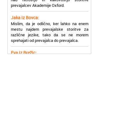
Jaka iz Bovca:
Mislim, da je odlično, ker lahko na enem
mestu najdem prevajalske storitve za
različne jezike, tako da se ne morem
sprehajati od prevajalca do prevajalca.
Eva iz Brežic:
Nujno sem potrebovala prevod v francoski
jezik, na spletu sem našla Oxford, jih
poklicala in v roku nekaj ur sem po
elektronski pošti prejela prevod. Resnično
so izjemni!
Zoran iz Velenja:
Uslužni, hitri in ljubeznivi, za njih imam
samo pohvalne besede!
Anja iz Višnje Gore:
Najboljše prevajalske storitve lahko najdete
prav v Akademiji Oxford! Vsaka čast!
Jure z Vrhnike:
Sodni tolmači iz Akademije Oxford so me