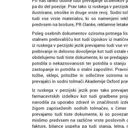
Pri nas lahko dobite tudi prevajanje učbenikov p
pa do del poezije. Prav tako iz ruskega v perzijs
ilustrirane, otroške in druge vrste revij. Sodni 
tudi vse vrste materialov, ki so namenjeni rek
predvsem na brošure, PR članke, reklamne letake, 
Poleg osebnih dokumentov oziroma potnega lista 
stalnem prebivališču kot tudi izpiskov iz matične
iz ruskega v perzijski jezik prevajamo tudi vse 
prebivanje in delovno dovoljenje kot tudi ostale
obdelujemo tudi tiste dokumente, ki se predajajo 
potrdila o nekaznovanosti ter potrdila o stanj
zastopanje in potrdila o stalni zaposlitvi. Prav
tožbe, sklepi, pritožbe in odločitve oziroma s
prevajalci in sodni tolmači Akademije Oxford prav
Iz ruskega v perzijski jezik prav tako prevajam
farmacevtskih izdelkov kot tudi gradbene proj
navodila za uporabo zdravil in značilnosti izd
žigom zapriseženih sodnih tolmačev, s čimer 
prevajamo tudi tiste dokumente, ki so poveza
mislimo predvsem na različne vrste poslovnih o
fakture, bilance uspeha pa tudi stanja, letna, 