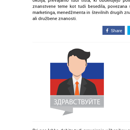
okolja, prevajamo tudi tista, ki obdelujejo po
znanstvene teme kot tudi besedila, povezana s 
marketinga, menedžmenta in številnih drugih znan
ali družbene znanosti.
Share