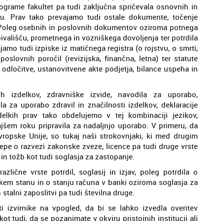
programe fakultet pa tudi zaključna spričevala osnovnih in
ju. Prav tako prevajamo tudi ostale dokumente, točenje
. Poleg osebnih in poslovnih dokumentov oziroma potnega
bivališču, prometnega in vozniškega dovoljenja ter potrdila
jamo tudi izpiske iz matičnega registra (o rojstvu, o smrti,
oslovnih poročil (revizijska, finančna, letna) ter statute
e odločitve, ustanovitvene akte podjetja, bilance uspeha in
kih izdelkov, zdravniške izvide, navodila za uporabo,
la za uporabo zdravil in značilnosti izdelkov, deklaracije
elkih prav tako obdelujemo v tej kombinaciji jezikov,
ajšem roku pripravila za nadaljnjo uporabo. V primeru, da
ropske Unije, so tukaj naši strokovnjaki, ki med drugim
klepe o razvezi zakonske zveze, licence pa tudi druge vrste
 in tožb kot tudi soglasja za zastopanje.
ične vrste potrdil, soglasij in izjav, poleg potrdila o
kem stanu in o stanju računa v banki oziroma soglasja za
stalni zaposlitvi pa tudi številna druge.
 izvirnike na vpogled, da bi se lahko izvedla overitev
 tudi, da se pozanimate v okviru pristojnih institucij ali