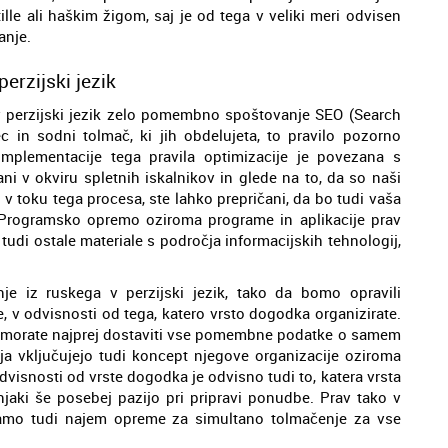
le ali haškim žigom, saj je od tega v veliki meri odvisen
anje.
perzijski jezik
a v perzijski jezik zelo pomembno spoštovanje SEO (Search
c in sodni tolmač, ki jih obdelujeta, to pravilo pozorno
mplementacije tega pravila optimizacije je povezana s
i v okviru spletnih iskalnikov in glede na to, da so naši
o v toku tega procesa, ste lahko prepričani, da bo tudi vaša
. Programsko opremo oziroma programe in aplikacije prav
tudi ostale materiale s področja informacijskih tehnologij,
je iz ruskega v perzijski jezik, tako da bomo opravili
, v odvisnosti od tega, katero vrsto dogodka organizirate.
m morate najprej dostaviti vse pomembne podatke o samem
nja vključujejo tudi koncept njegove organizacije oziroma
dvisnosti od vrste dogodka je odvisno tudi to, katera vrsta
vnjaki še posebej pazijo pri pripravi ponudbe. Prav tako v
mo tudi najem opreme za simultano tolmačenje za vse