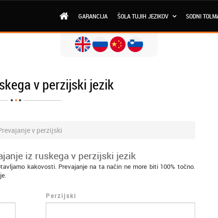
GARANCIJA
ŠOLA TUJIH JEZIKOV
SODNI TOLM
skega v perzijski jezik
Prevajanje v perzijski
anje iz ruskega v perzijski jezik
otavljamo kakovosti. Prevajanje na ta način ne more biti 100% točno.
je.
Perzijski