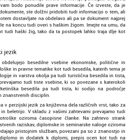
ki vam bodo ponudile prave informacije. Če izveste, da je
okumente, ste dolžni pridobiti tudi informacijo o tem, ali
otem dostavljate na obdelavo ali pa se dokument najprej
ele na koncu tudi overi s haškim žigom. Imejte na umu, da
 tudi haški žig, tako da ta postopek lahko traja dlje kot
i jezik
 obdelujejo besedilne vsebine ekonomske, politične in
loške in pravne tematike kot tudi besedila, katerih tema je
gije in varstva okolja pa tudi turistična besedila in tista,
prevajamo tudi tiste vsebine, ki so povezane s katerokoli
ketinška besedila pa tudi tista, ki sodijo na področje
 znanstvenih disciplin.
 v perzijski jezik za književna dela različnih vrst, tako za
 in beletrijo. V skladu z vašimi zahtevami prevajamo tudi
in otroške oziroma časopisne članke. Na zahtevo strank
nstvenih raziskav, diplomske in seminarske naloge oziroma
edajajo pristojnim službam, povezani pa so z znanostjo in
iplomo in dodatek k diplomi, prepis ocen kot tudi na