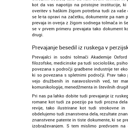
kot da vas napotijo na pristojne institucije, 
overitev s haškim žigom potrebna tudi za vaše d
se le-ta opravi na začetku, dokumente pa nam p
prevaja in overja z žigom sodnega tolmača in š
se v prvem primeru prevajata tako dokument kot
drugi.
Prevajanje besedil iz ruskega v perzijsk
Prevajalci in sodni tolmači Akademije Oxford
filozofske, medicinske pa tudi sociološke, psiho
povezana s področji gradbene industrije ter ekolo
ki so povezana s spletnimi področji. Prav tako 
vejo družbenih in naravoslovnih ved, ter mar
komunikologije, menedžmenta in številnih drugih
Pri nas pa lahko dobite tudi prevajanje iz ruskega
romane kot tudi za poezijo pa tudi prozna dela
revije, tako ilustrirane kot tudi strokovne 
obdelujemo tudi znanstvena dela, rezultate zna
znanstvene patente in tiste dokumente, ki se pr
izobraževanjem. S tem mislimo predvsem na d