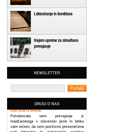
Lektoriranje in korektura
Najem opreme za simultano
prevajanje
Matjaž iz Ajdovščine:
NEWSLETTER
Lahko pohvalim vse zaposlene v Akademiji
Oxford, ker so resnično profesionalni in
prevajalske storitve opravljajo hitro in
učinkoviti.
Martina iz Bleda:
DRUGI O NAS
Potrebovala sem prevajanje iz
madžarskega v slovenski jezik in lahko
vam rečem, da sem pozitivno presenečena
nad hitrostjo in kakovostjo storitve
prevajalcev Akademije Oxford.