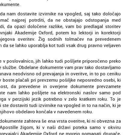
dokumente.
a nam dostavite izvirnike na vpogled, saj tako določajo
lmač najprej potrditi, da ne obstajajo odstopanja med
i, da opazi določene razlike, vam bo predlagal storitev
ovnjaki Akademije Oxford, potem ko lektorji in korektorji
njegova overitev. Žig sodnih tolmačev na prevedenem
n da se lahko uporablja kot tudi vsak drug pravno veljaven
 poslovalnico, jih lahko tudi pošljete priporočeno preko
rske službe. Obdelane dokumente vam prav tako dostavljamo
čunava neodvisno od prevajanja in overitve, in to po ceniku
ev boste plačali pri prevzemu pošiljke neposredno osebi, ki
nost, da prevedene in overjene dokumente prevzamete
nte nam lahko pošljete na elektronski naslov samo pod
ga v perzijski jezik potrebno v zelo kratkem roku. To je
ste dostaviti tudi izvirnike na vpogled in to na način, ki je
ač njihovo obdelavo končala v navedenem roku.
še dokumente zahteva še ena vrsta overitve, ki ni obvezna za
Apostille žigom, ki v naši državi poteka samo v okviru
prevajalci Akademije Oxford ne morejo pomagati drugače,