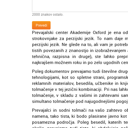
2000
znakov ostalo.
Prevedi
Prevajalski center Akademije Oxford je ena od r
strokovnjake za perzijski jezik. To nam daje
perzijski jezik. Ne glede na to, ali vam je pot
tistih povezanih z znanostjo in izobraževanjem 
tehnična, razpisna in druge), ste lahko prepr
najkrajšem možnem roku in po zelo ugodnih cen
Poleg dokumentov prevajamo tudi številne druge 
tehnologijami, kot so spletne strani, programsk
reklamnih materialov, besedila, učbenike in kn
tolmačenje v tej jezični kombinaciji. Pri nas la
tolmačenje, v skladu z vašimi in zahtevami s
simultano tolmačenje pod najugodnejšimi pogoji
Prevajalci in sodni tolmači na vašo zahtevo ob
namena, tako tista, ki bodo plasirane javno ko
posamezna področja. Poleg besedil, katerih te