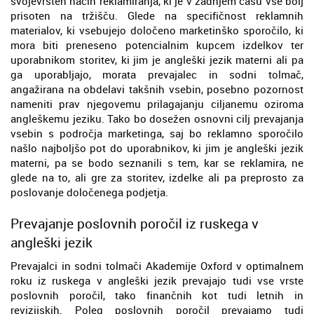
svojevrsten način reklamiranja, ki je v zadnjem času vse bolj
prisoten na tržišču. Glede na specifičnost reklamnih
materialov, ki vsebujejo določeno marketinško sporočilo, ki
mora biti preneseno potencialnim kupcem izdelkov ter
uporabnikom storitev, ki jim je angleški jezik materni ali pa
ga uporabljajo, morata prevajalec in sodni tolmač,
angažirana na obdelavi takšnih vsebin, posebno pozornost
nameniti prav njegovemu prilagajanju ciljanemu oziroma
angleškemu jeziku. Tako bo dosežen osnovni cilj prevajanja
vsebin s področja marketinga, saj bo reklamno sporočilo
našlo najboljšo pot do uporabnikov, ki jim je angleški jezik
materni, pa se bodo seznanili s tem, kar se reklamira, ne
glede na to, ali gre za storitev, izdelke ali pa preprosto za
poslovanje določenega podjetja.
Prevajanje poslovnih poročil iz ruskega v
angleški jezik
Prevajalci in sodni tolmači Akademije Oxford v optimalnem
roku iz ruskega v angleški jezik prevajajo tudi vse vrste
poslovnih poročil, tako finančnih kot tudi letnih in
revizijskih. Poleg poslovnih poročil prevajamo tudi