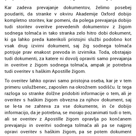
Kar zadeva prevajanje dokumentov, želimo posebej
poudariti, da stranke v okviru Akademije Oxford dobijo
kompletno storitev, kar pomeni, da polega prevajanja dobijo
tudi storitev overitve prevedenih dokumentov z žigom
sodnega tolmača in tako stranka zelo hitro dobi dokument,
ki ga lahko preda katerikoli pristojni službi podobno kot
vsak drug izvirni dokument, saj žig sodnega tolmača
potrjuje prav enakost prevoda in izvirnika. Toda, obstajajo
tudi dokumenti, za katere ni dovolj opraviti samo prevajanja
in overitve z žigom sodnega tolmača, ampak je potrebna
tudi overitev s haškim Apostille žigom.
To overitev lahko opravi samo pristojna oseba, kar je v tem
primeru uslužbenec, zaposlen na okrožnem sodišču. Iz tega
razloga so stranke dolžne pridobiti informacije o tem, ali je
overitev s haškim žigom obvezna za njihov dokument, saj
se le-ta ne zahteva za vse dokumente, in če dobijo
informacijo, da je potrebna, se morajo pozanimati tudi o tem,
ali se overitev z Apostille žigom opravlja po končanem
prevajanju in overitvi sodnega tolmača ali pa se najprej
opravi overitev s haškim žigom, pa se potem dokument