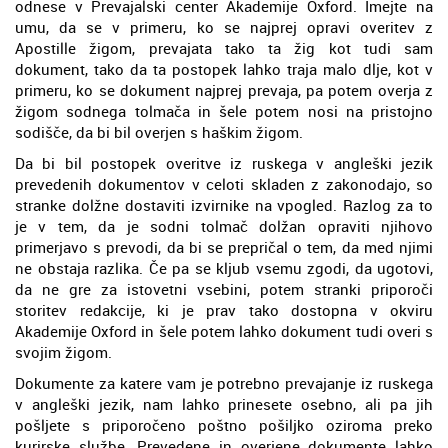
odnese v Prevajalski center Akademije Oxford. Imejte na
umu, da se v primeru, ko se najprej opravi overitev z
Apostille žigom, prevajata tako ta žig kot tudi sam
dokument, tako da ta postopek lahko traja malo dlje, kot v
primeru, ko se dokument najprej prevaja, pa potem overja z
žigom sodnega tolmača in šele potem nosi na pristojno
sodišče, da bi bil overjen s haškim žigom.
Da bi bil postopek overitve iz ruskega v angleški jezik
prevedenih dokumentov v celoti skladen z zakonodajo, so
stranke dolžne dostaviti izvirnike na vpogled. Razlog za to
je v tem, da je sodni tolmač dolžan opraviti njihovo
primerjavo s prevodi, da bi se prepričal o tem, da med njimi
ne obstaja razlika. Če pa se kljub vsemu zgodi, da ugotovi,
da ne gre za istovetni vsebini, potem stranki priporoči
storitev redakcije, ki je prav tako dostopna v okviru
Akademije Oxford in šele potem lahko dokument tudi overi s
svojim žigom.
Dokumente za katere vam je potrebno prevajanje iz ruskega
v angleški jezik, nam lahko prinesete osebno, ali pa jih
pošljete s priporočeno poštno pošiljko oziroma preko
kurirske službe. Prevedene in overjene dokumente lahko