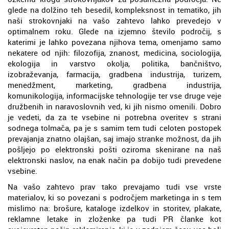
glede na dolžino teh besedil, kompleksnost in tematiko, jih
naši strokovnjaki na vašo zahtevo lahko prevedejo v
optimalnem roku. Glede na izjemno število področij, s
katerimi je lahko povezana njihova tema, omenjamo samo
nekatere od njih: filozofija, znanost, medicina, sociologija,
ekologija in varstvo okolja, politika, bančništvo,
izobraževanja, farmacija, gradbena industrija, turizem,
menedžment, marketing, gradbena industrija,
komunikologija, informacijske tehnologije ter vse druge veje
družbenih in naravoslovnih ved, ki jih nismo omenili. Dobro
je vedeti, da za te vsebine ni potrebna overitev s strani
sodnega tolmača, pa je s samim tem tudi celoten postopek
prevajanja znatno olajšan, saj imajo stranke možnost, da jih
pošljejo po elektronski pošti oziroma skenirane na naš
elektronski naslov, na enak način pa dobijo tudi prevedene
vsebine.
Na vašo zahtevo prav tako prevajamo tudi vse vrste
materialov, ki so povezani s področjem marketinga in s tem
mislimo na: brošure, kataloge izdelkov in storitev, plakate,
reklamne letake in zloženke pa tudi PR članke kot