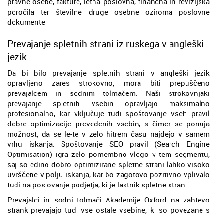
pravne osebe, fakture, letna poslovna, finančna in revizijska
poročila ter številne druge osebne oziroma poslovne
dokumente.
Prevajanje spletnih strani iz ruskega v angleški
jezik
Da bi bilo prevajanje spletnih strani v angleški jezik
opravljeno zares strokovno, mora biti prepuščeno
prevajalcem in sodnim tolmačem. Naši strokovnjaki
prevajanje spletnih vsebin opravljajo maksimalno
profesionalno, kar vključuje tudi spoštovanje vseh pravil
dobre optimizacije prevedenih vsebin, s čimer se ponuja
možnost, da se le-te v zelo hitrem času najdejo v samem
vrhu iskanja. Spoštovanje SEO pravil (Search Engine
Optimisation) igra zelo pomembno vlogo v tem segmentu,
saj so edino dobro optimizirane spletne strani lahko visoko
uvrščene v polju iskanja, kar bo zagotovo pozitivno vplivalo
tudi na poslovanje podjetja, ki je lastnik spletne strani.
Prevajalci in sodni tolmači Akademije Oxford na zahtevo
strank prevajajo tudi vse ostale vsebine, ki so povezane s