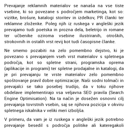
Prevajanje reklamnih materialov se nanaša na vse tiste
vsebine, ki so povezane s področjem marketinga, kot so:
vizitke, brošure, katalogi storitev in izdelkov, PR članki ter
reklamne zloženke. Poleg njih iz ruskega v angleški jezik
prevajamo tudi poetska in prozna dela, beletrijo in romane
ter učbenike oziroma vsebine ilustriranih, otroških,
strokovnih in ostalih vrst revij kot tudi časopisne članke.
Ne smemo pozabiti na zelo pomembno dejstvo, ki je
povezano s prevajanjem vseh vrst materialov s spletnega
področja, kot so spletne strani, programska oprema
(aplikacije in programi) ter spletne prodajalne in katalogi, da
je pri prevajanju te vrste materialov zelo pomembno
spoštovanje pravil dobre optimizacije. Naši sodni tolmači in
prevajalci se tako posebej trudijo, da v toku njihove
obdelave implementirajo vsa veljavna SEO pravila (Search
Engine Optimisation). Na ta način je dosežen osnovni cilj
prevajanja tovrstnih vsebin, saj se njihova pozicija v okviru
spletnega iskalnika v veliki meri izboljša.
V primeru, da vam je iz ruskega v angleški jezik potrebno
prevajanje besedil s področja politike ali kateregakoli