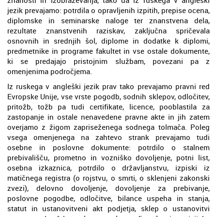
jezik prevajamo: potrdila o opravljenih izpitih, prepise ocena,
diplomske in seminarske naloge ter znanstvena dela,
rezultate znanstvenih raziskav, zaključna spričevala
osnovnih in srednjih šol, diplome in dodatke k diplomi,
predmetnike in programe fakultet in vse ostale dokumente,
ki se predajajo pristojnim službam, povezani pa z
omenjenima področjema.
Iz ruskega v angleški jezik prav tako prevajamo pravni red
Evropske Unije, vse vrste pogodb, sodnih sklepov, odločitev,
pritožb, tožb pa tudi certifikate, licence, pooblastila za
zastopanje in ostale nenavedene pravne akte in jih zatem
overjamo z žigom zapriseženega sodnega tolmača. Poleg
vsega omenjenega na zahtevo strank prevajamo tudi
osebne in poslovne dokumente: potrdilo o stalnem
prebivališču, prometno in vozniško dovoljenje, potni list,
osebna izkaznica, potrdilo o državljanstvu, izpiski iz
matičnega registra (o rojstvu, o smrti, o sklenjeni zakonski
zvezi), delovno dovoljenje, dovoljenje za prebivanje,
poslovne pogodbe, odločitve, bilance uspeha in stanja,
statut in ustanovitveni akt podjetja, sklep o ustanovitvi