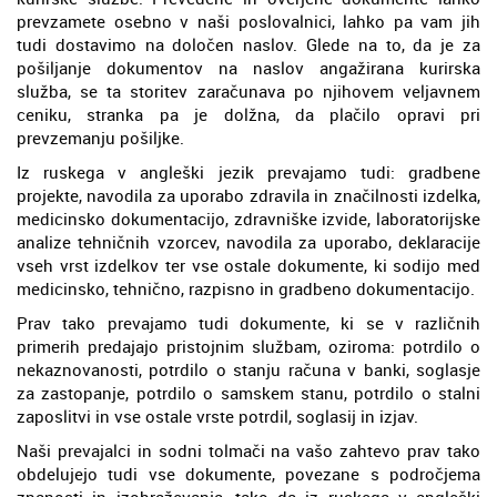
prevzamete osebno v naši poslovalnici, lahko pa vam jih
tudi dostavimo na določen naslov. Glede na to, da je za
pošiljanje dokumentov na naslov angažirana kurirska
služba, se ta storitev zaračunava po njihovem veljavnem
ceniku, stranka pa je dolžna, da plačilo opravi pri
prevzemanju pošiljke.
Iz ruskega v angleški jezik prevajamo tudi: gradbene
projekte, navodila za uporabo zdravila in značilnosti izdelka,
medicinsko dokumentacijo, zdravniške izvide, laboratorijske
analize tehničnih vzorcev, navodila za uporabo, deklaracije
vseh vrst izdelkov ter vse ostale dokumente, ki sodijo med
medicinsko, tehnično, razpisno in gradbeno dokumentacijo.
Prav tako prevajamo tudi dokumente, ki se v različnih
primerih predajajo pristojnim službam, oziroma: potrdilo o
nekaznovanosti, potrdilo o stanju računa v banki, soglasje
za zastopanje, potrdilo o samskem stanu, potrdilo o stalni
zaposlitvi in vse ostale vrste potrdil, soglasij in izjav.
Naši prevajalci in sodni tolmači na vašo zahtevo prav tako
obdelujejo tudi vse dokumente, povezane s področjema
znanosti in izobraževanja, tako da iz ruskega v angleški