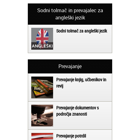
Sodni tolmač in prevajalec za
angleški jezik
Sodni tolmač za angleški jezik
Prevajanje
Prevajanje knjig, učbenikov in
revij
Prevajanje dokumentov s
področja znanosti
Prevajanje potrdil