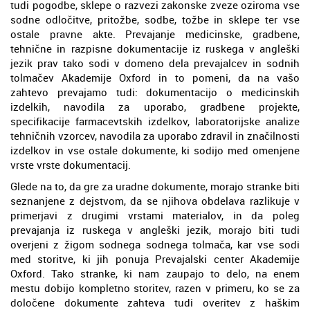
tudi pogodbe, sklepe o razvezi zakonske zveze oziroma vse
sodne odločitve, pritožbe, sodbe, tožbe in sklepe ter vse
ostale pravne akte. Prevajanje medicinske, gradbene,
tehnične in razpisne dokumentacije iz ruskega v angleški
jezik prav tako sodi v domeno dela prevajalcev in sodnih
tolmačev Akademije Oxford in to pomeni, da na vašo
zahtevo prevajamo tudi: dokumentacijo o medicinskih
izdelkih, navodila za uporabo, gradbene projekte,
specifikacije farmacevtskih izdelkov, laboratorijske analize
tehničnih vzorcev, navodila za uporabo zdravil in značilnosti
izdelkov in vse ostale dokumente, ki sodijo med omenjene
vrste vrste dokumentacij.
Glede na to, da gre za uradne dokumente, morajo stranke biti
seznanjene z dejstvom, da se njihova obdelava razlikuje v
primerjavi z drugimi vrstami materialov, in da poleg
prevajanja iz ruskega v angleški jezik, morajo biti tudi
overjeni z žigom sodnega sodnega tolmača, kar vse sodi
med storitve, ki jih ponuja Prevajalski center Akademije
Oxford. Tako stranke, ki nam zaupajo to delo, na enem
mestu dobijo kompletno storitev, razen v primeru, ko se za
določene dokumente zahteva tudi overitev z haškim