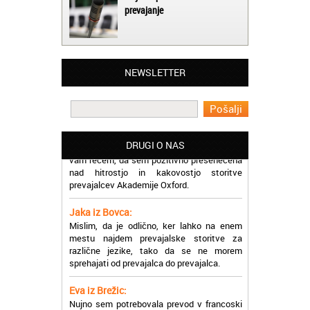
prevajanje
Matjaž iz Ajdovščine:
Lahko pohvalim vse zaposlene v Akademiji
Oxford, ker so resnično profesionalni in
prevajalske storitve opravljajo hitro in
učinkoviti.
NEWSLETTER
Martina iz Bleda:
Potrebovala sem prevajanje iz
madžarskega v slovenski jezik in lahko
vam rečem, da sem pozitivno presenečena
DRUGI O NAS
nad hitrostjo in kakovostjo storitve
prevajalcev Akademije Oxford.
Jaka iz Bovca:
Mislim, da je odlično, ker lahko na enem
mestu najdem prevajalske storitve za
različne jezike, tako da se ne morem
sprehajati od prevajalca do prevajalca.
Eva iz Brežic:
Nujno sem potrebovala prevod v francoski
jezik, na spletu sem našla Oxford, jih
poklicala in v roku nekaj ur sem po