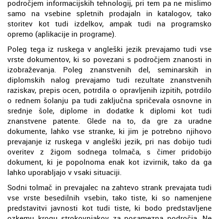
področjem informacijskih tehnologij, pri tem pa ne mislimo
samo na vsebine spletnih prodajaln in katalogov, tako
storitev kot tudi izdelkov, ampak tudi na programsko
opremo (aplikacije in programe).
Poleg tega iz ruskega v angleški jezik prevajamo tudi vse
vrste dokumentov, ki so povezani s področjem znanosti in
izobraževanja. Poleg znanstvenih del, seminarskih in
diplomskih nalog prevajamo tudi rezultate znanstvenih
raziskav, prepis ocen, potrdila o opravljenih izpitih, potrdilo
o rednem šolanju pa tudi zaključna spričevala osnovne in
srednje šole, diplome in dodatke k diplomi kot tudi
znanstvene patente. Glede na to, da gre za uradne
dokumente, lahko vse stranke, ki jim je potrebno njihovo
prevajanje iz ruskega v angleški jezik, pri nas dobijo tudi
overitev z žigom sodnega tolmača, s čimer pridobijo
dokument, ki je popolnoma enak kot izvirnik, tako da ga
lahko uporabljajo v vsaki situaciji.
Sodni tolmač in prevajalec na zahtevo strank prevajata tudi
vse vrste besedilnih vsebin, tako tiste, ki so namenjene
predstavitvi javnosti kot tudi tiste, ki bodo predstavljene
ozkemu krogu strokovnjakov za posamezna področja. Ne