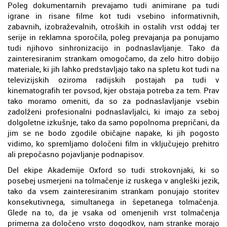
Poleg dokumentarnih prevajamo tudi animirane pa tudi
igrane in risane filme kot tudi vsebino informativnih,
zabavnih, izobraževalnih, otroških in ostalih vrst oddaj ter
serije in reklamna sporočila, poleg prevajanja pa ponujamo
tudi njihovo sinhronizacijo in podnaslavljanje. Tako da
zainteresiranim strankam omogočamo, da zelo hitro dobijo
materiale, ki jih lahko predstavljajo tako na spletu kot tudi na
televizijskih oziroma radijskih postajah pa tudi v
kinematografih ter povsod, kjer obstaja potreba za tem. Prav
tako moramo omeniti, da so za podnaslavljanje vsebin
zadolženi profesionalni podnaslavljalci, ki imajo za seboj
dolgoletne izkušnje, tako da samo popolnoma prepričani, da
jim se ne bodo zgodile običajne napake, ki jih pogosto
vidimo, ko spremljamo določeni film in vključujejo prehitro
ali prepočasno pojavljanje podnapisov.
Del ekipe Akademije Oxford so tudi strokovnjaki, ki so
posebej usmerjeni na tolmačenje iz ruskega v angleški jezik,
tako da vsem zainteresiranim strankam ponujajo storitev
konsekutivnega, simultanega in šepetanega tolmačenja.
Glede na to, da je vsaka od omenjenih vrst tolmačenja
primerna za določeno vrsto dogodkov, nam stranke morajo