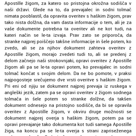
Apostille žigom, za katero so pristojna okrožna sodišča v
naši državi. Glede na to, da prevajalec in sodni tolmač
nimata pooblastil, da opravita overitev s haškim žigom, prav
tako nista dolžna, da vam dasta informacije o tem, ali je za
vaše dokumente potrebna ta overitev ali ne kot tudi, na
kateri način se le-ta izvaja. Prav zato se priporoča, da
stranke najprej poiščejo takšne informacije in šele potem, ko
zvedo, ali se za njihov dokument zahteva overitev z
Apostille žigom, morajo zvedeti tudi to, ali se predenj z
delom začnejo naši strokovnjaki, opravi overitev z Apostille
žigom ali pa se le-ta opravi potem, ko prevajalec in sodni
tolmač končat s svojim delom. Da ne bo pomote, v praksi
najpogosteje srečujemo dve vrsti overitve s haškim žigom.
Pri eni od njiju se dokument najprej prevaja iz ruskega v
angleški jezik, zatem pa se opravi overitev z žigom sodnega
tolmača in šele potem so stranke dolžne, da takšen
dokument odnesejo na pristojno sodišče, da bi se opravila
overitev z Apostille žigom, v okviru druge možnosti se
dokument najprej overja s haškim žigom, potem pa se
opravi prevajanje tako dokumenta kot tudi samega Apostille
žiga, na koncu pa se le-ta overja s strani zapriseženega