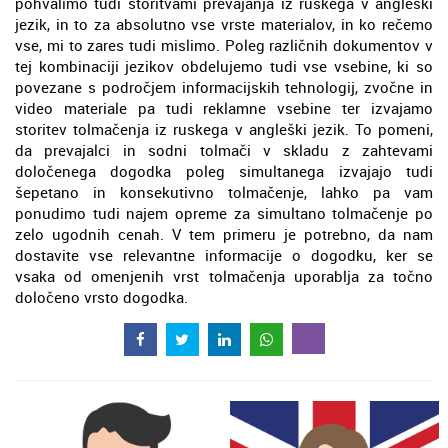
pohvalimo tudi storitvami prevajanja iz ruskega v angleški
jezik, in to za absolutno vse vrste materialov, in ko rečemo
vse, mi to zares tudi mislimo. Poleg različnih dokumentov v
tej kombinaciji jezikov obdelujemo tudi vse vsebine, ki so
povezane s področjem informacijskih tehnologij, zvočne in
video materiale pa tudi reklamne vsebine ter izvajamo
storitev tolmačenja iz ruskega v angleški jezik. To pomeni,
da prevajalci in sodni tolmači v skladu z zahtevami
določenega dogodka poleg simultanega izvajajo tudi
šepetano in konsekutivno tolmačenje, lahko pa vam
ponudimo tudi najem opreme za simultano tolmačenje po
zelo ugodnih cenah. V tem primeru je potrebno, da nam
dostavite vse relevantne informacije o dogodku, ker se
vsaka od omenjenih vrst tolmačenja uporablja za točno
določeno vrsto dogodka.