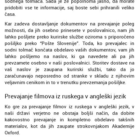
sodnega tolmača. Sada je že popolnoma jasno, da morate
pridobiti vse te informacije, saj boste sebi prihranili veliko
časa.
Kar zadeva dostavljanje dokumentov na prevajanje poleg
možnosti, da jih osebno prinesete v poslovalnico, nam jih
lahko pošljete preko kurirske službe oziroma s priporočeno
pošiljko preko “Pošte Slovenije”. Toda, ko prevajalec in
sodni tolmač končata obdelavo vaših dokumentov, vam jih
lahko pošljemo na naslov, ki ga navedete ali pa jih
prevzamete osebno v naši poslovalnici. Storitev dostave na
vaš naslov je zaupana kurirski službi, tako da jo
zaračunavajo neposredno od stranke v skladu z njihovim
veljavnim cenikom in to v trenutku prevzemanja pošiljke.
Prevajanje filmova iz ruskega v angleški jezik
Ko gre za prevajanje filmov iz ruskega v angleški jezik, v
naši državi verjetno ne obstaja boljši način, da dobite
kakovostno prevajanje in kompletno obdelavo takšnih
materialov, kot da jih zaupate strokovnjakom Akademije
Oxford.