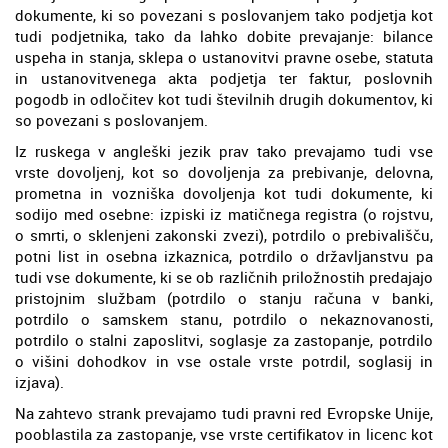
dokumente, ki so povezani s poslovanjem tako podjetja kot
tudi podjetnika, tako da lahko dobite prevajanje: bilance
uspeha in stanja, sklepa o ustanovitvi pravne osebe, statuta
in ustanovitvenega akta podjetja ter faktur, poslovnih
pogodb in odločitev kot tudi številnih drugih dokumentov, ki
so povezani s poslovanjem.
Iz ruskega v angleški jezik prav tako prevajamo tudi vse
vrste dovoljenj, kot so dovoljenja za prebivanje, delovna,
prometna in vozniška dovoljenja kot tudi dokumente, ki
sodijo med osebne: izpiski iz matičnega registra (o rojstvu,
o smrti, o sklenjeni zakonski zvezi), potrdilo o prebivališču,
potni list in osebna izkaznica, potrdilo o državljanstvu pa
tudi vse dokumente, ki se ob različnih priložnostih predajajo
pristojnim službam (potrdilo o stanju računa v banki,
potrdilo o samskem stanu, potrdilo o nekaznovanosti,
potrdilo o stalni zaposlitvi, soglasje za zastopanje, potrdilo
o višini dohodkov in vse ostale vrste potrdil, soglasij in
izjava).
Na zahtevo strank prevajamo tudi pravni red Evropske Unije,
pooblastila za zastopanje, vse vrste certifikatov in licenc kot