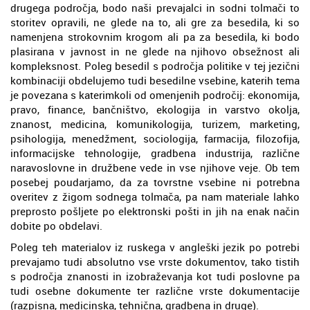
drugega področja, bodo naši prevajalci in sodni tolmači to
storitev opravili, ne glede na to, ali gre za besedila, ki so
namenjena strokovnim krogom ali pa za besedila, ki bodo
plasirana v javnost in ne glede na njihovo obsežnost ali
kompleksnost. Poleg besedil s področja politike v tej jezični
kombinaciji obdelujemo tudi besedilne vsebine, katerih tema
je povezana s katerimkoli od omenjenih področij: ekonomija,
pravo, finance, bančništvo, ekologija in varstvo okolja,
znanost, medicina, komunikologija, turizem, marketing,
psihologija, menedžment, sociologija, farmacija, filozofija,
informacijske tehnologije, gradbena industrija, različne
naravoslovne in družbene vede in vse njihove veje. Ob tem
posebej poudarjamo, da za tovrstne vsebine ni potrebna
overitev z žigom sodnega tolmača, pa nam materiale lahko
preprosto pošljete po elektronski pošti in jih na enak način
dobite po obdelavi.
Poleg teh materialov iz ruskega v angleški jezik po potrebi
prevajamo tudi absolutno vse vrste dokumentov, tako tistih
s področja znanosti in izobraževanja kot tudi poslovne pa
tudi osebne dokumente ter različne vrste dokumentacije
(razpisna, medicinska, tehnična, gradbena in druge).