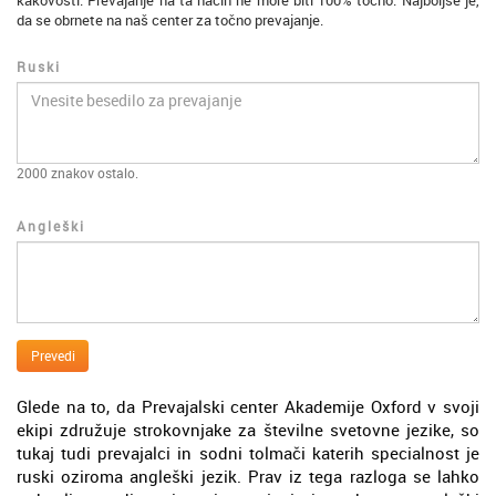
kakovosti. Prevajanje na ta način ne more biti 100% točno. Najboljše je,
da se obrnete na naš center za točno prevajanje.
Ruski
2000
znakov ostalo.
Angleški
Prevedi
Glede na to, da Prevajalski center Akademije Oxford v svoji
ekipi združuje strokovnjake za številne svetovne jezike, so
tukaj tudi prevajalci in sodni tolmači katerih specialnost je
ruski oziroma angleški jezik. Prav iz tega razloga se lahko