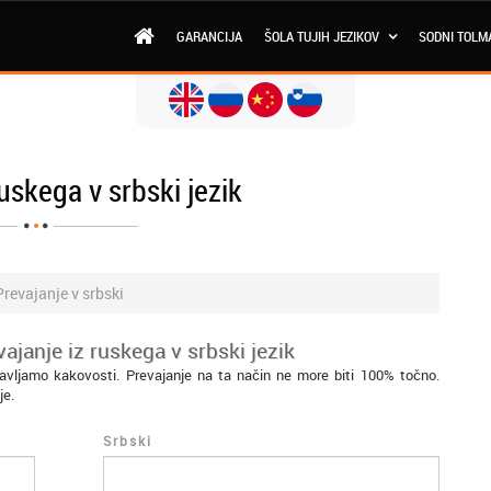
GARANCIJA
ŠOLA TUJIH JEZIKOV
SODNI TOLM
ruskega v srbski jezik
Prevajanje v srbski
ajanje iz ruskega v srbski jezik
tavljamo kakovosti. Prevajanje na ta način ne more biti 100% točno.
je.
Srbski