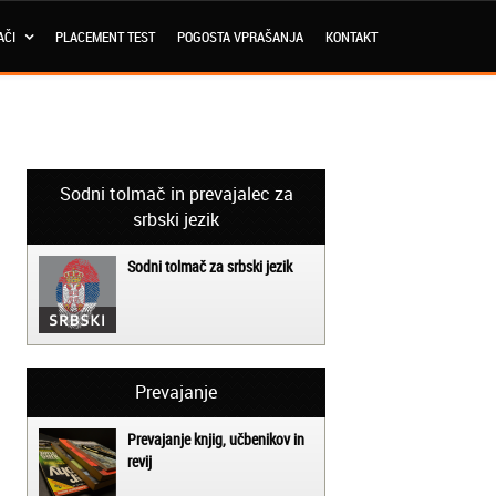
AČI
PLACEMENT TEST
POGOSTA VPRAŠANJA
KONTAKT
Sodni tolmač in prevajalec za
srbski jezik
Sodni tolmač za srbski jezik
Prevajanje
Prevajanje knjig, učbenikov in
revij