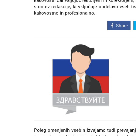
kakovosti. Zahvaljujoč lektorjem in korektorjem,
storitev redakcije, ki vključuje obdelavo vseh ti
kakovostno in profesionalno.
Share
Poleg omenjenih vsebin izvajamo tudi prevajanj