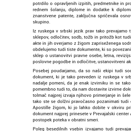
potrdilo o opravljenih izpitih, predmetnike in pr
rednem šolanju, diplome in dodatke k diplomi
znanstvene patente, zaključna spričevala osnov
skupino.
Iz ruskega v srbski jezik prav tako prevajamo 
sklepov, odločitev, sodb, tožb in pritožb kot tud
akte in jih overjamo z žigom zapriseženega so
obdelujemo tudi tiste dokumente, ki so povezani
sklep o ustanovitvi pravne osebe, letna, revizijs
poslovne pogodbe in odločitve, ustanovitveni akt
Posebej poudarjamo, da so naši ekipi tudi sodn
dokument, ki je tako preveden iz ruskega v srb
nadalje pomeni, da je enak izvirniku in se tako 
pomembno tudi to, da nam dostavite izvirne do
tolmač najprej izvaja njihovo primerjanje in š
tako ste se dolžni pravočasno pozanimati tudi 
Apostille žigom, ki jo lahko dobite v okviru pr
dokument najprej prinesete v Prevajalski center
postopek poteka v obratni smeri.
Poleg besedilnih vsebin izvajamo tudi prevajan