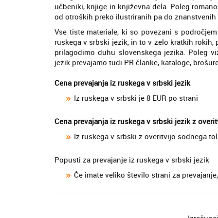
učbeniki, knjige in književna dela. Poleg romanov,
od otroških preko ilustriranih pa do znanstvenih 
Vse tiste materiale, ki so povezani s področje
ruskega v srbski jezik, in to v zelo kratkih ro
prilagodimo duhu slovenskega jezika. Poleg viz
jezik prevajamo tudi PR članke, kataloge, brošure
Cena prevajanja iz ruskega v srbski jezik
Iz ruskega v srbski je 8 EUR po strani
Cena prevajanja iz ruskega v srbski jezik z overi
Iz ruskega v srbski z overitvijo sodnega to
Popusti za prevajanje iz ruskega v srbski jezik
Če imate veliko število strani za prevajan
Izračuna