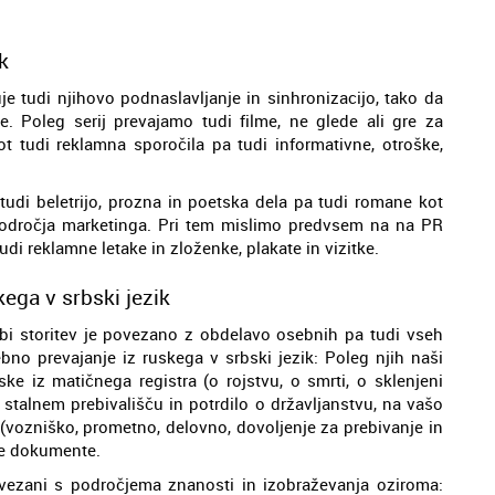
k
uje tudi njihovo podnaslavljanje in sinhronizacijo, tako da
. Poleg serij prevajamo tudi filme, ne glede ali gre za
kot tudi reklamna sporočila pa tudi informativne, otroške,
tudi beletrijo, prozna in poetska dela pa tudi romane kot
področja marketinga. Pri tem mislimo predvsem na na PR
tudi reklamne letake in zloženke, plakate in vizitke.
ega v srbski jezik
bi storitev je povezano z obdelavo osebnih pa tudi vseh
bno prevajanje iz ruskega v srbski jezik: Poleg njih naši
ske iz matičnega registra (o rojstvu, o smrti, o sklenjeni
 stalnem prebivališču in potrdilo o državljanstvu, na vašo
(vozniško, prometno, delovno, dovoljenje za prebivanje in
bne dokumente.
vezani s področjema znanosti in izobraževanja oziroma: