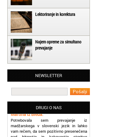
Lektoriranje in korektura
Najem opreme za simultano
prevajanje
Matjaž iz Ajdovščine:
NEWSLETTER
Lahko pohvalim vse zaposlene v Akademiji
Oxford, ker so resnično profesionalni in
prevajalske storitve opravljajo hitro in
učinkoviti.
Martina iz Bleda:
DRUGI O NAS
Potrebovala sem prevajanje iz
madžarskega v slovenski jezik in lahko
vam rečem, da sem pozitivno presenečena
nad hitrostjo in kakovostjo storitve
prevajalcev Akademije Oxford.