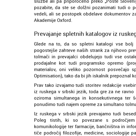
službe ali pa priporočeno preko „Pošte Sloven
pozabite, da ste se dolžni pozanimati tudi o p
vedeli, ali se postopek obdelave dokumentov za
Akademije Oxford.
Prevajanje spletnih katalogov iz ruskeg
Glede na to, da so spletni katalogi vse bolj 
pogostejše zahteve naših strank za njihovo prev
tolmači in prevajalci obdelujejo tudi vse ostal
prodajalne kot tudi programsko opremo (prog
materialov, oni veliko pozornost posvečajo s
Optimisation), tako da bi jih iskalnik prepoznal ko
Prav tako izvajamo tudi storitev redakcije vsebin
iz ruskega v srbski jezik, toda gre za ne ravno
oziroma simultanega in konsekutivnega ter 
ponudimo tudi najem opreme za simultano tolm
Iz ruskega v srbski jezik prevajamo tudi besed
Poleg tistih, ki so povezane s področjem po
komunikologije ter farmacije, bančništva in info
tiče področij filozofije, medicine, sociologije 