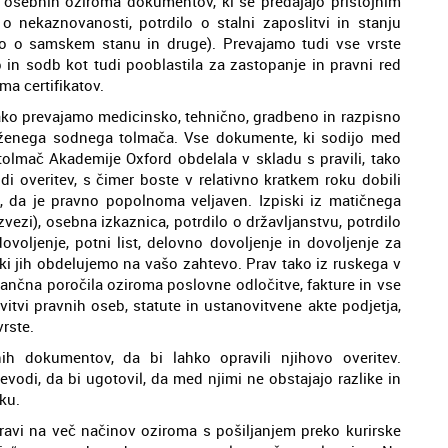
n osebnih oziroma dokumentov, ki se predajajo pristojnim
o nekaznovanosti, potrdilo o stalni zaposlitvi in stanju
ilo o samskem stanu in druge). Prevajamo tudi vse vrste
b in sodb kot tudi pooblastila za zastopanje in pravni red
ma certifikatov.
tako prevajamo medicinsko, tehnično, gradbeno in razpisno
eženega sodnega tolmača. Vse dokumente, ki sodijo med
tolmač Akademije Oxford obdelala v skladu s pravili, tako
di overitev, s čimer boste v relativno kratkem roku dobili
, da je pravno popolnoma veljaven. Izpiski iz matičnega
 zvezi), osebna izkaznica, potrdilo o državljanstvu, potrdilo
voljenje, potni list, delovno dovoljenje in dovoljenje za
ki jih obdelujemo na vašo zahtevo. Prav tako iz ruskega v
finančna poročila oziroma poslovne odločitve, fakture in vse
itvi pravnih oseb, statute in ustanovitvene akte podjetja,
rste.
ih dokumentov, da bi lahko opravili njihovo overitev.
evodi, da bi ugotovil, da med njimi ne obstajajo razlike in
ku.
avi na več načinov oziroma s pošiljanjem preko kurirske