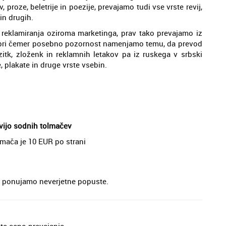
 proze, beletrije in poezije, prevajamo tudi vse vrste revij,
in drugih.
m reklamiranja oziroma marketinga, prav tako prevajamo iz
kih, pri čemer posebno pozornost namenjamo temu, da prevod
itk, zloženk in reklamnih letakov pa iz ruskega v srbski
, plakate in druge vrste vsebin.
tvijo sodnih tolmačev
lmača je 10 EUR po strani
je, ponujamo neverjetne popuste.
jte ceno prevajanja