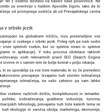
ije“ ter z osebno dostavo na naslov naše poslovnice. Ne
otrebi za overitvijo s haškim Apostille žigom, tako da bi
čenja od pristojnega sodišča ali od Prevajalskega centra
a v srbski jezik
zastopani na globalnem tržišču, niso presenetljive vse
ajanje iz ruskega v srbski jezik. Poleg njih pa naši sodni
e vrste spletnih vsebin, kot so spletne strani in spletne
rame in aplikacije). V toku procesa obdelave takšnih
poštovanju vseh relevantnih pravil SEO (Search Engine
t izvirne in s samim tem še bolje kotiral v polju iskanja.
, ki se uporablja za vse tiste materiale, ki so že prevedeni
 kakovostno prevajanje. Izvajamo tudi storitev tolmačenja
šepetanega tolmačenja, na vašo zahtevo pa vam lahko
ačenje.
ilne vsebine različnih dolžin, kompleksnosti in tematike.
litike, izobraževanja, gradbene industrije, turizma,
rmacijskih tehnologij, prevajamo tudi tiste katerih tema se
pa tudi ekologije in varstva okolja, marketinga, ekonomije,