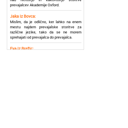
Jaka iz Bovca:
Mislim, da je odlično, ker lahko na enem
mestu najdem prevajalske storitve za
različne jezike, tako da se ne morem
sprehajati od prevajalca do prevajalca.
Eva iz Brežic:
Nujno sem potrebovala prevod v francoski
jezik, na spletu sem našla Oxford, jih
poklicala in v roku nekaj ur sem po
elektronski pošti prejela prevod. Resnično
so izjemni!
Zoran iz Velenja:
Uslužni, hitri in ljubeznivi, za njih imam
samo pohvalne besede!
Anja iz Višnje Gore:
Najboljše prevajalske storitve lahko najdete
prav v Akademiji Oxford! Vsaka čast!
Jure z Vrhnike:
Sodni tolmači iz Akademije Oxford so me