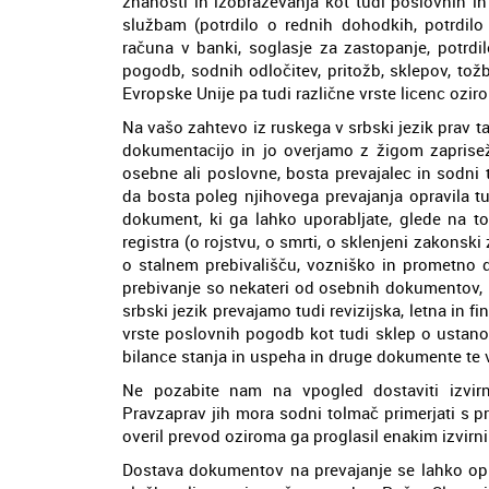
znanosti in izobraževanja kot tudi poslovnih i
službam (potrdilo o rednih dohodkih, potrdilo 
računa v banki, soglasje za zastopanje, potrd
pogodb, sodnih odločitev, pritožb, sklepov, tož
Evropske Unije pa tudi različne vrste licenc oziro
Na vašo zahtevo iz ruskega v srbski jezik prav 
dokumentacijo in jo overjamo z žigom zapris
osebne ali poslovne, bosta prevajalec in sodni 
da bosta poleg njihovega prevajanja opravila tu
dokument, ki ga lahko uporabljate, glede na to
registra (o rojstvu, o smrti, o sklenjeni zakonski
o stalnem prebivališču, vozniško in prometno do
prebivanje so nekateri od osebnih dokumentov, 
srbski jezik prevajamo tudi revizijska, letna in 
vrste poslovnih pogodb kot tudi sklep o ustanov
bilance stanja in uspeha in druge dokumente te v
Ne pozabite nam na vpogled dostaviti izvirn
Pravzaprav jih mora sodni tolmač primerjati s pr
overil prevod oziroma ga proglasil enakim izvirni
Dostava dokumentov na prevajanje se lahko opr