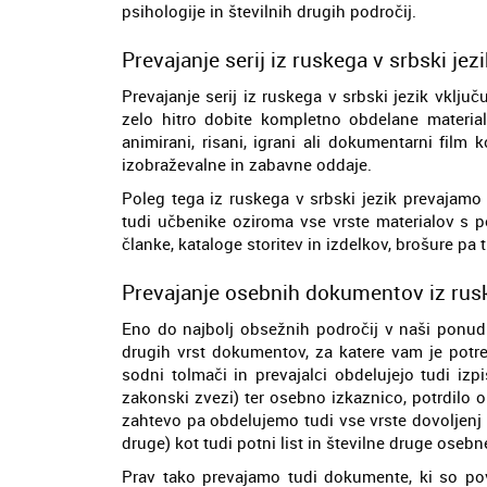
psihologije in številnih drugih področij.
Prevajanje serij iz ruskega v srbski jezi
Prevajanje serij iz ruskega v srbski jezik vključ
zelo hitro dobite kompletno obdelane materiale
animirani, risani, igrani ali dokumentarni film 
izobraževalne in zabavne oddaje.
Poleg tega iz ruskega v srbski jezik prevajamo 
tudi učbenike oziroma vse vrste materialov s 
članke, kataloge storitev in izdelkov, brošure pa 
Prevajanje osebnih dokumentov iz rusk
Eno do najbolj obsežnih področij v naši ponud
drugih vrst dokumentov, za katere vam je potre
sodni tolmači in prevajalci obdelujejo tudi izpi
zakonski zvezi) ter osebno izkaznico, potrdilo o
zahtevo pa obdelujemo tudi vse vrste dovoljenj 
druge) kot tudi potni list in številne druge ose
Prav tako prevajamo tudi dokumente, ki so po