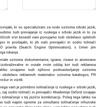
vnjaki, ki so specializirani za ruski oziroma srbski jezik,
dimo tudi prevajanje iz ruskega v srbski jezik in to za
azličnih vrst besedil vam ponujamo tudi obdelavo spletnih
ov in prodajaln, ki jih naši prevajalci in sodni tolmači
 pravila (Search Engine Optimisation), s čimer jim
ga iskanja.
riale oziroma dokumentarne, igrane, risane in animirane
 izobraževalne in ostale vrste oddaj kot tudi reklamna
ahko izvajamo tudi njihovo podnaslavljanje oziroma
i obdelavo reklamnih materialov oziroma katalogov, PR
rošur in vizitk.
erega vam je potrebno tolmačenje iz ruskega v srbski jezik,
, saj sodni tolmači in prevajalci Akademije Oxford izvajajo
 tolmačenje v tej jezični kombinaciji. Poleg tega lahko na
o tudi najem opreme za simultano tolmačenje vrhunske