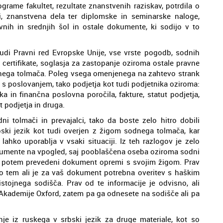
ograme fakultet, rezultate znanstvenih raziskav, potrdila o
, znanstvena dela ter diplomske in seminarske naloge,
nih in srednjih šol in ostale dokumente, ki sodijo v to
tudi Pravni red Evropske Unije, vse vrste pogodb, sodnih
i certifikate, soglasja za zastopanje oziroma ostale pravne
dnega tolmača. Poleg vsega omenjenega na zahtevo strank
 s poslovanjem, tako podjetja kot tudi podjetnika oziroma:
ka in finančna poslovna poročila, fakture, statut podjetja,
 podjetja in druga.
i tolmači in prevajalci, tako da boste zelo hitro dobili
ski jezik kot tudi overjen z žigom sodnega tolmača, kar
lahko uporablja v vsaki situaciji. Iz teh razlogov je zelo
kumente na vpogled, saj pooblaščena oseba oziroma sodni
ele potem prevedeni dokument opremi s svojim žigom. Prav
o tem ali je za vaš dokument potrebna overitev s haškim
istojnega sodišča. Prav od te informacije je odvisno, ali
 Akademije Oxford, zatem pa ga odnesete na sodišče ali pa
je iz ruskega v srbski jezik za druge materiale, kot so