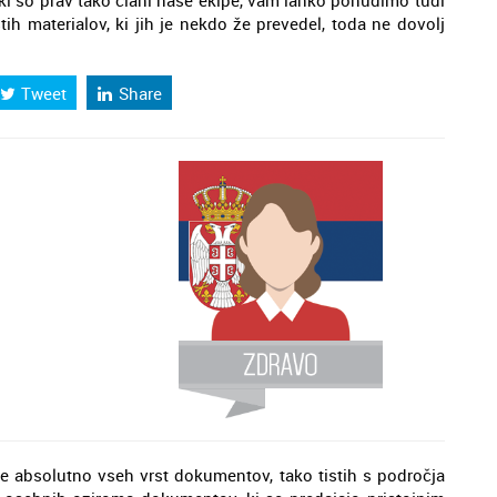
 ki so prav tako člani naše ekipe, vam lahko ponudimo tudi
stih materialov, ki jih je nekdo že prevedel, toda ne dovolj
Tweet
Share
e absolutno vseh vrst dokumentov, tako tistih s področja