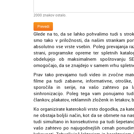
2000
znakov ostalo.
Prevedi
Glede na to, da se lahko pohvalimo tudi s stroko
smo tako v priložnosti, da našim strankam ponu
absolutno vse vrste vsebin. Poleg prevajanja r
strani, programske opreme ter spletnih katalog
obdelujejo ob maksimalnem spoštovanju SEO
omogočajo, da se znajdejo v samem vrhu spletne
Prav tako prevajamo tudi video in zvočne mate
filme pa tudi zabavne, informativne, otroške,
sporočila in serije, na vašo zahtevo pa l
sinhronizacijo. Poleg tega vam ponujamo tud
člankov, plakatov, reklamnih zloženk in letakov, b
Ko organizirate katerokoli vrsto dogodka, za kat
ne obstaja boljši način, kot da se obrnete na nas
tudi simultano in konsekutivno pa tudi šepetano
vašo zahtevo po najugodnejših cenah ponudim