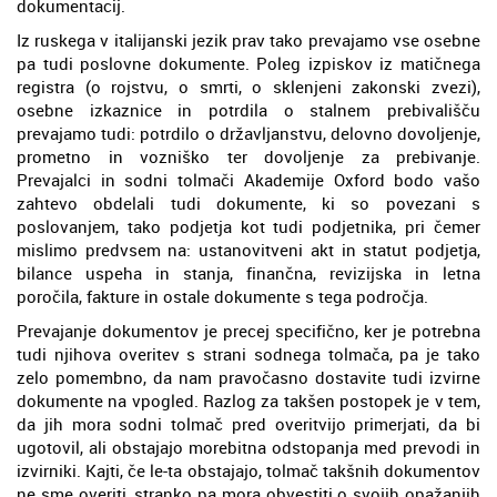
dokumentacij.
Iz ruskega v italijanski jezik prav tako prevajamo vse osebne
pa tudi poslovne dokumente. Poleg izpiskov iz matičnega
registra (o rojstvu, o smrti, o sklenjeni zakonski zvezi),
osebne izkaznice in potrdila o stalnem prebivališču
prevajamo tudi: potrdilo o državljanstvu, delovno dovoljenje,
prometno in vozniško ter dovoljenje za prebivanje.
Prevajalci in sodni tolmači Akademije Oxford bodo vašo
zahtevo obdelali tudi dokumente, ki so povezani s
poslovanjem, tako podjetja kot tudi podjetnika, pri čemer
mislimo predvsem na: ustanovitveni akt in statut podjetja,
bilance uspeha in stanja, finančna, revizijska in letna
poročila, fakture in ostale dokumente s tega področja.
Prevajanje dokumentov je precej specifično, ker je potrebna
tudi njihova overitev s strani sodnega tolmača, pa je tako
zelo pomembno, da nam pravočasno dostavite tudi izvirne
dokumente na vpogled. Razlog za takšen postopek je v tem,
da jih mora sodni tolmač pred overitvijo primerjati, da bi
ugotovil, ali obstajajo morebitna odstopanja med prevodi in
izvirniki. Kajti, če le-ta obstajajo, tolmač takšnih dokumentov
ne sme overiti, stranko pa mora obvestiti o svojih opažanjih