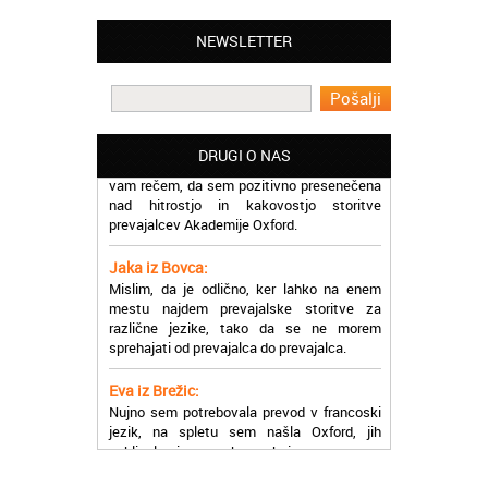
Oxford, ker so resnično profesionalni in
prevajalske storitve opravljajo hitro in
NEWSLETTER
učinkoviti.
Martina iz Bleda:
Potrebovala sem prevajanje iz
madžarskega v slovenski jezik in lahko
DRUGI O NAS
vam rečem, da sem pozitivno presenečena
nad hitrostjo in kakovostjo storitve
prevajalcev Akademije Oxford.
Jaka iz Bovca:
Mislim, da je odlično, ker lahko na enem
mestu najdem prevajalske storitve za
različne jezike, tako da se ne morem
sprehajati od prevajalca do prevajalca.
Eva iz Brežic:
Nujno sem potrebovala prevod v francoski
jezik, na spletu sem našla Oxford, jih
poklicala in v roku nekaj ur sem po
elektronski pošti prejela prevod. Resnično
so izjemni!