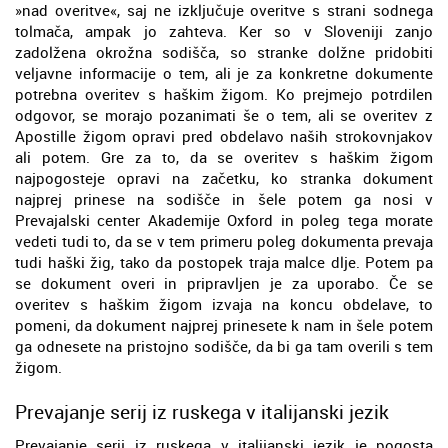
»nad overitve«, saj ne izključuje overitve s strani sodnega
tolmača, ampak jo zahteva. Ker so v Sloveniji zanjo
zadolžena okrožna sodišča, so stranke dolžne pridobiti
veljavne informacije o tem, ali je za konkretne dokumente
potrebna overitev s haškim žigom. Ko prejmejo potrdilen
odgovor, se morajo pozanimati še o tem, ali se overitev z
Apostille žigom opravi pred obdelavo naših strokovnjakov
ali potem. Gre za to, da se overitev s haškim žigom
najpogosteje opravi na začetku, ko stranka dokument
najprej prinese na sodišče in šele potem ga nosi v
Prevajalski center Akademije Oxford in poleg tega morate
vedeti tudi to, da se v tem primeru poleg dokumenta prevaja
tudi haški žig, tako da postopek traja malce dlje. Potem pa
se dokument overi in pripravljen je za uporabo. Če se
overitev s haškim žigom izvaja na koncu obdelave, to
pomeni, da dokument najprej prinesete k nam in šele potem
ga odnesete na pristojno sodišče, da bi ga tam overili s tem
žigom.
Prevajanje serij iz ruskega v italijanski jezik
Prevajanje serij iz ruskega v italijanski jezik je pogosta