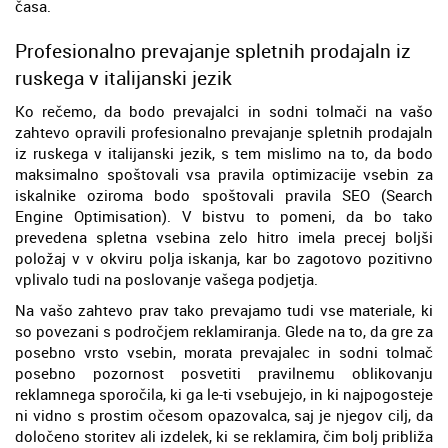
časa.
Profesionalno prevajanje spletnih prodajaln iz
ruskega v italijanski jezik
Ko rečemo, da bodo prevajalci in sodni tolmači na vašo
zahtevo opravili profesionalno prevajanje spletnih prodajaln
iz ruskega v italijanski jezik, s tem mislimo na to, da bodo
maksimalno spoštovali vsa pravila optimizacije vsebin za
iskalnike oziroma bodo spoštovali pravila SEO (Search
Engine Optimisation). V bistvu to pomeni, da bo tako
prevedena spletna vsebina zelo hitro imela precej boljši
položaj v v okviru polja iskanja, kar bo zagotovo pozitivno
vplivalo tudi na poslovanje vašega podjetja.
Na vašo zahtevo prav tako prevajamo tudi vse materiale, ki
so povezani s področjem reklamiranja. Glede na to, da gre za
posebno vrsto vsebin, morata prevajalec in sodni tolmač
posebno pozornost posvetiti pravilnemu oblikovanju
reklamnega sporočila, ki ga le-ti vsebujejo, in ki najpogosteje
ni vidno s prostim očesom opazovalca, saj je njegov cilj, da
določeno storitev ali izdelek, ki se reklamira, čim bolj približa