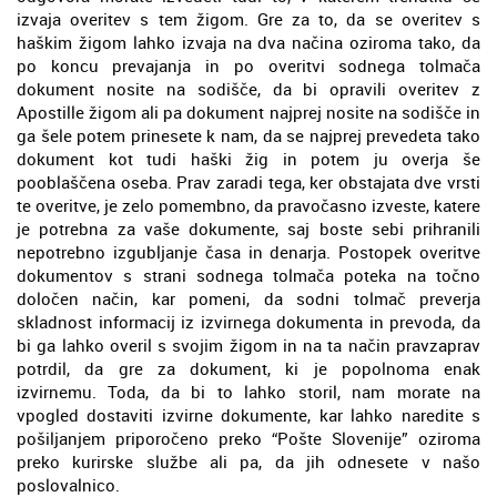
izvaja overitev s tem žigom. Gre za to, da se overitev s
haškim žigom lahko izvaja na dva načina oziroma tako, da
po koncu prevajanja in po overitvi sodnega tolmača
dokument nosite na sodišče, da bi opravili overitev z
Apostille žigom ali pa dokument najprej nosite na sodišče in
ga šele potem prinesete k nam, da se najprej prevedeta tako
dokument kot tudi haški žig in potem ju overja še
pooblaščena oseba. Prav zaradi tega, ker obstajata dve vrsti
te overitve, je zelo pomembno, da pravočasno izveste, katere
je potrebna za vaše dokumente, saj boste sebi prihranili
nepotrebno izgubljanje časa in denarja. Postopek overitve
dokumentov s strani sodnega tolmača poteka na točno
določen način, kar pomeni, da sodni tolmač preverja
skladnost informacij iz izvirnega dokumenta in prevoda, da
bi ga lahko overil s svojim žigom in na ta način pravzaprav
potrdil, da gre za dokument, ki je popolnoma enak
izvirnemu. Toda, da bi to lahko storil, nam morate na
vpogled dostaviti izvirne dokumente, kar lahko naredite s
pošiljanjem priporočeno preko “Pošte Slovenije” oziroma
preko kurirske službe ali pa, da jih odnesete v našo
poslovalnico.