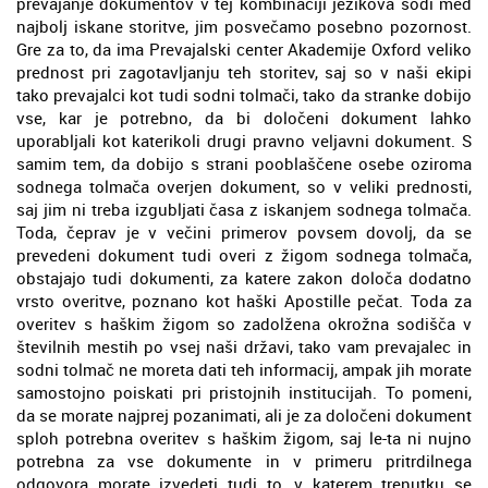
prevajanje dokumentov v tej kombinaciji jezikova sodi med
najbolj iskane storitve, jim posvečamo posebno pozornost.
Gre za to, da ima Prevajalski center Akademije Oxford veliko
prednost pri zagotavljanju teh storitev, saj so v naši ekipi
tako prevajalci kot tudi sodni tolmači, tako da stranke dobijo
vse, kar je potrebno, da bi določeni dokument lahko
uporabljali kot katerikoli drugi pravno veljavni dokument. S
samim tem, da dobijo s strani pooblaščene osebe oziroma
sodnega tolmača overjen dokument, so v veliki prednosti,
saj jim ni treba izgubljati časa z iskanjem sodnega tolmača.
Toda, čeprav je v večini primerov povsem dovolj, da se
prevedeni dokument tudi overi z žigom sodnega tolmača,
obstajajo tudi dokumenti, za katere zakon določa dodatno
vrsto overitve, poznano kot haški Apostille pečat. Toda za
overitev s haškim žigom so zadolžena okrožna sodišča v
številnih mestih po vsej naši državi, tako vam prevajalec in
sodni tolmač ne moreta dati teh informacij, ampak jih morate
samostojno poiskati pri pristojnih institucijah. To pomeni,
da se morate najprej pozanimati, ali je za določeni dokument
sploh potrebna overitev s haškim žigom, saj le-ta ni nujno
potrebna za vse dokumente in v primeru pritrdilnega
odgovora morate izvedeti tudi to, v katerem trenutku se