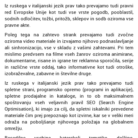
Iz ruskega v italijanski jezik prav tako prevajamo tudi pravni
red Evropske Unije kot tudi vse vrste pogodb, pooblastil,
sodnih odločitev, tožbi, pritožb, sklepov in sodb oziroma vse
pravne akte.
Poleg tega na zahtevo strank prevajamo tudi zvočne
oziroma video materiale in izvajamo njihovo podnaslavljanje
ali sinhronizacijo, vse v skladu z vašimi zahtevami. Pri tem
mislimo predvsem na filme vseh žanrov oziroma animirane,
dokumentarne, risane in igrane ter reklamna sporočila, serije
in različne vrste oddaj, tako informativne kot tudi otroške,
izobraževalne, zabavne in številne druge.
Iz ruskega v italijanski jezik prav tako prevajamo tudi
spletne strani, programsko opremo (programi in aplikacije),
spletne prodajalne in kataloge, in to ob maksimalnem
spoštovanju vseh veljavnih pravil SEO (Search Engine
Optimisation), ki imajo za cilj, da spletni iskalniki prevedene
materiale čim prej prepoznajo kot izvirne, kar se v veliki meri
odraža na poboljšanje njihovega položaja na globalnem
omrežju.
Besedilne vsebine katerekoli tematike, dolžine,