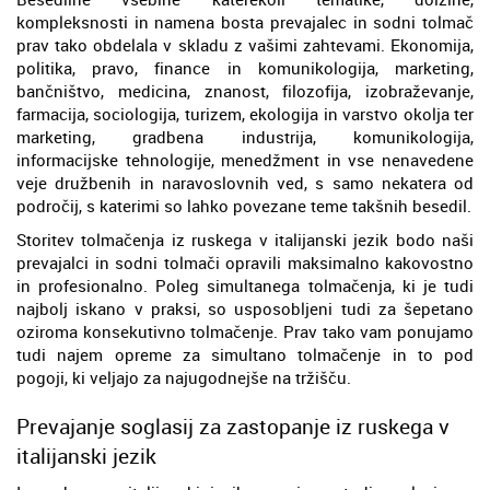
kompleksnosti in namena bosta prevajalec in sodni tolmač
prav tako obdelala v skladu z vašimi zahtevami. Ekonomija,
politika, pravo, finance in komunikologija, marketing,
bančništvo, medicina, znanost, filozofija, izobraževanje,
farmacija, sociologija, turizem, ekologija in varstvo okolja ter
marketing, gradbena industrija, komunikologija,
informacijske tehnologije, menedžment in vse nenavedene
veje družbenih in naravoslovnih ved, s samo nekatera od
področij, s katerimi so lahko povezane teme takšnih besedil.
Storitev tolmačenja iz ruskega v italijanski jezik bodo naši
prevajalci in sodni tolmači opravili maksimalno kakovostno
in profesionalno. Poleg simultanega tolmačenja, ki je tudi
najbolj iskano v praksi, so usposobljeni tudi za šepetano
oziroma konsekutivno tolmačenje. Prav tako vam ponujamo
tudi najem opreme za simultano tolmačenje in to pod
pogoji, ki veljajo za najugodnejše na tržišču.
Prevajanje soglasij za zastopanje iz ruskega v
italijanski jezik