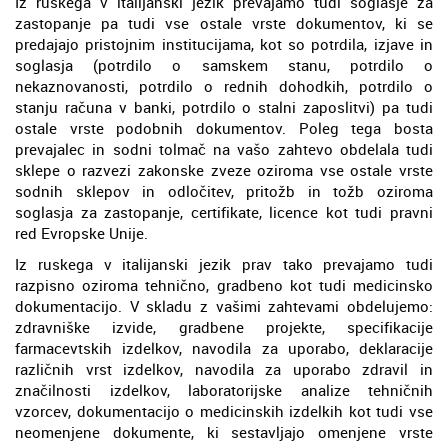
Iz ruskega v italijanski jezik prevajamo tudi soglasje za
zastopanje pa tudi vse ostale vrste dokumentov, ki se
predajajo pristojnim institucijama, kot so potrdila, izjave in
soglasja (potrdilo o samskem stanu, potrdilo o
nekaznovanosti, potrdilo o rednih dohodkih, potrdilo o
stanju računa v banki, potrdilo o stalni zaposlitvi) pa tudi
ostale vrste podobnih dokumentov. Poleg tega bosta
prevajalec in sodni tolmač na vašo zahtevo obdelala tudi
sklepe o razvezi zakonske zveze oziroma vse ostale vrste
sodnih sklepov in odločitev, pritožb in tožb oziroma
soglasja za zastopanje, certifikate, licence kot tudi pravni
red Evropske Unije.
Iz ruskega v italijanski jezik prav tako prevajamo tudi
razpisno oziroma tehnično, gradbeno kot tudi medicinsko
dokumentacijo. V skladu z vašimi zahtevami obdelujemo:
zdravniške izvide, gradbene projekte, specifikacije
farmacevtskih izdelkov, navodila za uporabo, deklaracije
različnih vrst izdelkov, navodila za uporabo zdravil in
značilnosti izdelkov, laboratorijske analize tehničnih
vzorcev, dokumentacijo o medicinskih izdelkih kot tudi vse
neomenjene dokumente, ki sestavljajo omenjene vrste