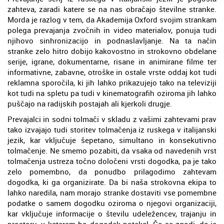
zahteva, zaradi katere se na nas obračajo številne stranke.
Morda je razlog v tem, da Akademija Oxford svojim strankam
polega prevajanja zvočnih in video materialov, ponuja tudi
njihovo sinhronizacijo in podnaslavljanje. Na ta način
stranke zelo hitro dobijo kakovostno in strokovno obdelane
serije, igrane, dokumentarne, risane in animirane filme ter
informativne, zabavne, otroške in ostale vrste oddaj kot tudi
reklamna sporočila, ki jih lahko prikazujejo tako na televiziji
kot tudi na spletu pa tudi v kinematografih oziroma jih lahko
puščajo na radijskih postajah ali kjerkoli drugje.
Prevajalci in sodni tolmači v skladu z vašimi zahtevami prav
tako izvajajo tudi storitev tolmačenja iz ruskega v italijanski
jezik, kar vključuje šepetano, simultano in konsekutivno
tolmačenje. Ne smemo pozabiti, da vsaka od navedenih vrst
tolmačenja ustreza točno določeni vrsti dogodka, pa je tako
zelo pomembno, da ponudbo prilagodimo zahtevam
dogodka, ki ga organizirate. Da bi naša strokovna ekipa to
lahko naredila, nam morajo stranke dostaviti vse pomembne
podatke o samem dogodku oziroma o njegovi organizaciji,
kar vključuje informacije o številu udeležencev, trajanju in
prostoru, v katerem bo dogodek potekal. Če se zgodi, da je