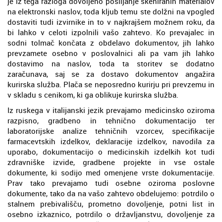
je iz tega razloga dovoljeno pošiljanje skeniranih materialov
na elektronski naslov, toda kljub temu ste dolžni na vpogled
dostaviti tudi izvirnike in to v najkrajšem možnem roku, da
bi lahko v celoti izpolnili vašo zahtevo. Ko prevajalec in
sodni tolmač končata z obdelavo dokumentov, jih lahko
prevzamete osebno v poslovalnici ali pa vam jih lahko
dostavimo na naslov, toda ta storitev se dodatno
zaračunava, saj se za dostavo dokumentov angažira
kurirska služba. Plača se neposredno kurirju pri prevzemu in
v skladu s cenikom, ki ga oblikuje kurirska služba.
Iz ruskega v italijanski jezik prevajamo medicinsko oziroma
razpisno, gradbeno in tehnično dokumentacijo ter
laboratorijske analize tehničnih vzorcev, specifikacije
farmacevtskih izdelkov, deklaracije izdelkov, navodila za
uporabo, dokumentacijo o medicinskih izdelkih kot tudi
zdravniške izvide, gradbene projekte in vse ostale
dokumente, ki sodijo med omenjene vrste dokumentacije.
Prav tako prevajamo tudi osebne oziroma poslovne
dokumente, tako da na vašo zahtevo obdelujemo: potrdilo o
stalnem prebivališču, prometno dovoljenje, potni list in
osebno izkaznico, potrdilo o državljanstvu, dovoljenje za