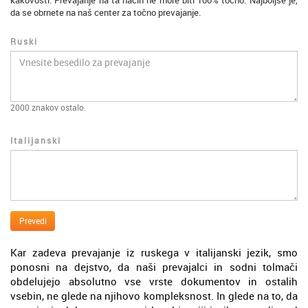
kakovosti. Prevajanje na ta način ne more biti 100% točno. Najboljše je,
da se obrnete na naš center za točno prevajanje.
Ruski
2000
znakov ostalo.
Italijanski
Prevedi
Kar zadeva prevajanje iz ruskega v italijanski jezik, smo
ponosni na dejstvo, da naši prevajalci in sodni tolmači
obdelujejo absolutno vse vrste dokumentov in ostalih
vsebin, ne glede na njihovo kompleksnost. In glede na to, da