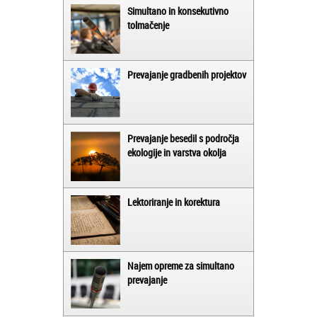
Simultano in konsekutivno
tolmačenje
Prevajanje gradbenih projektov
Prevajanje besedil s področja
ekologije in varstva okolja
Lektoriranje in korektura
Najem opreme za simultano
prevajanje
Matjaž iz Ajdovščine:
Lahko pohvalim vse zaposlene v Akademiji