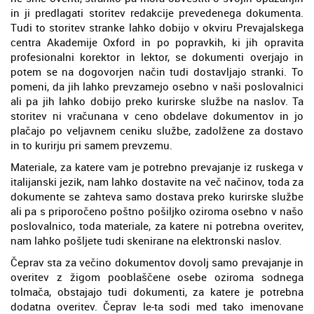
in ji predlagati storitev redakcije prevedenega dokumenta.
Tudi to storitev stranke lahko dobijo v okviru Prevajalskega
centra Akademije Oxford in po popravkih, ki jih opravita
profesionalni korektor in lektor, se dokumenti overjajo in
potem se na dogovorjen način tudi dostavljajo stranki. To
pomeni, da jih lahko prevzamejo osebno v naši poslovalnici
ali pa jih lahko dobijo preko kurirske službe na naslov. Ta
storitev ni vračunana v ceno obdelave dokumentov in jo
plačajo po veljavnem ceniku službe, zadolžene za dostavo
in to kurirju pri samem prevzemu.
Materiale, za katere vam je potrebno prevajanje iz ruskega v
italijanski jezik, nam lahko dostavite na več načinov, toda za
dokumente se zahteva samo dostava preko kurirske službe
ali pa s priporočeno poštno pošiljko oziroma osebno v našo
poslovalnico, toda materiale, za katere ni potrebna overitev,
nam lahko pošljete tudi skenirane na elektronski naslov.
Čeprav sta za večino dokumentov dovolj samo prevajanje in
overitev z žigom pooblaščene osebe oziroma sodnega
tolmača, obstajajo tudi dokumenti, za katere je potrebna
dodatna overitev. Čeprav le-ta sodi med tako imenovane