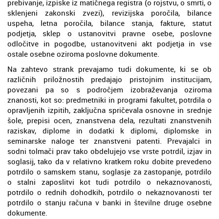
prebivanje, izpiske iz matičnega registra (o rojstvu, o smrti, o
sklenjeni zakonski zvezi), revizijska poročila, bilance
uspeha, letna poročila, bilance stanja, fakture, statut
podjetja, sklep o ustanovitvi pravne osebe, poslovne
odločitve in pogodbe, ustanovitveni akt podjetja in vse
ostale osebne oziroma poslovne dokumente.
Na zahtevo strank prevajamo tudi dokumente, ki se ob
različnih priložnostih predajajo pristojnim institucijam,
povezani pa so s področjem izobraževanja oziroma
znanosti, kot so: predmetniki in programi fakultet, potrdila o
opravljenih izpitih, zaključna spričevala osnovne in srednje
šole, prepisi ocen, znanstvena dela, rezultati znanstvenih
raziskav, diplome in dodatki k diplomi, diplomske in
seminarske naloge ter znanstveni patenti. Prevajalci in
sodni tolmači prav tako obdelujejo vse vrste potrdil, izjav in
soglasij, tako da v relativno kratkem roku dobite prevedeno
potrdilo o samskem stanu, soglasje za zastopanje, potrdilo
o stalni zaposlitvi kot tudi potrdilo o nekaznovanosti,
potrdilo o rednih dohodkih, potrdilo o nekaznovanosti ter
potrdilo o stanju računa v banki in številne druge osebne
dokumente.