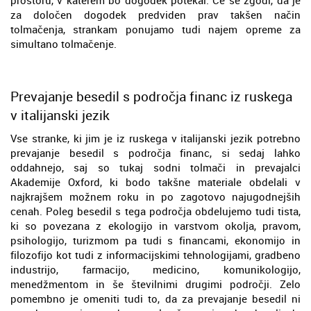
za določen dogodek predviden prav takšen način
tolmačenja, strankam ponujamo tudi najem opreme za
simultano tolmačenje.
Prevajanje besedil s področja financ iz ruskega
v italijanski jezik
Vse stranke, ki jim je iz ruskega v italijanski jezik potrebno
prevajanje besedil s področja financ, si sedaj lahko
oddahnejo, saj so tukaj sodni tolmači in prevajalci
Akademije Oxford, ki bodo takšne materiale obdelali v
najkrajšem možnem roku in po zagotovo najugodnejših
cenah. Poleg besedil s tega področja obdelujemo tudi tista,
ki so povezana z ekologijo in varstvom okolja, pravom,
psihologijo, turizmom pa tudi s financami, ekonomijo in
filozofijo kot tudi z informacijskimi tehnologijami, gradbeno
industrijo, farmacijo, medicino, komunikologijo,
menedžmentom in še številnimi drugimi področji. Zelo
pomembno je omeniti tudi to, da za prevajanje besedil ni