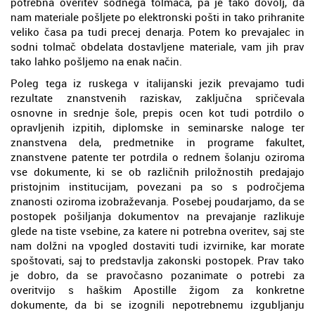
potrebna overitev sodnega tolmača, pa je tako dovolj, da
nam materiale pošljete po elektronski pošti in tako prihranite
veliko časa pa tudi precej denarja. Potem ko prevajalec in
sodni tolmač obdelata dostavljene materiale, vam jih prav
tako lahko pošljemo na enak način.
Poleg tega iz ruskega v italijanski jezik prevajamo tudi
rezultate znanstvenih raziskav, zaključna spričevala
osnovne in srednje šole, prepis ocen kot tudi potrdilo o
opravljenih izpitih, diplomske in seminarske naloge ter
znanstvena dela, predmetnike in programe fakultet,
znanstvene patente ter potrdila o rednem šolanju oziroma
vse dokumente, ki se ob različnih priložnostih predajajo
pristojnim institucijam, povezani pa so s področjema
znanosti oziroma izobraževanja. Posebej poudarjamo, da se
postopek pošiljanja dokumentov na prevajanje razlikuje
glede na tiste vsebine, za katere ni potrebna overitev, saj ste
nam dolžni na vpogled dostaviti tudi izvirnike, kar morate
spoštovati, saj to predstavlja zakonski postopek. Prav tako
je dobro, da se pravočasno pozanimate o potrebi za
overitvijo s haškim Apostille žigom za konkretne
dokumente, da bi se izognili nepotrebnemu izgubljanju