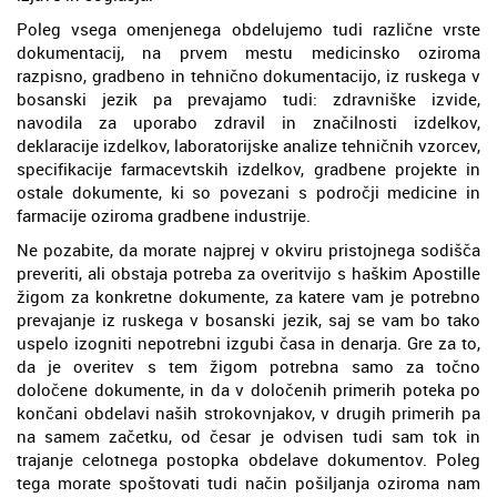
Poleg vsega omenjenega obdelujemo tudi različne vrste
dokumentacij, na prvem mestu medicinsko oziroma
razpisno, gradbeno in tehnično dokumentacijo, iz ruskega v
bosanski jezik pa prevajamo tudi: zdravniške izvide,
navodila za uporabo zdravil in značilnosti izdelkov,
deklaracije izdelkov, laboratorijske analize tehničnih vzorcev,
specifikacije farmacevtskih izdelkov, gradbene projekte in
ostale dokumente, ki so povezani s področji medicine in
farmacije oziroma gradbene industrije.
Ne pozabite, da morate najprej v okviru pristojnega sodišča
preveriti, ali obstaja potreba za overitvijo s haškim Apostille
žigom za konkretne dokumente, za katere vam je potrebno
prevajanje iz ruskega v bosanski jezik, saj se vam bo tako
uspelo izogniti nepotrebni izgubi časa in denarja. Gre za to,
da je overitev s tem žigom potrebna samo za točno
določene dokumente, in da v določenih primerih poteka po
končani obdelavi naših strokovnjakov, v drugih primerih pa
na samem začetku, od česar je odvisen tudi sam tok in
trajanje celotnega postopka obdelave dokumentov. Poleg
tega morate spoštovati tudi način pošiljanja oziroma nam