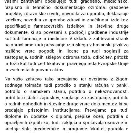
vašimi zahtevami obdelujejo tudi gradbeno, medicinsko,
razpisno in tehnično dokumentacijo oziroma: gradbene
projekte, zdravniške izvide, navodila za uporabo, deklaracije
izdelkov, navodila za uporabo zdravil in značilnosti izdelkov,
specifikacije farmacevtskih izdelkov in številne druge
dokumente, ki so povezani s področji gradbene industrije
kot tudi farmacije in medicine. V skladu z zahtevami strank
pa opravljamo tudi prevajanje iz ruskega v bosanski jezik za
različne vrste pogodb in licenc pa tudi soglasij za
zastopanje, sodnih sklepov oziroma tožb, odločitev, pritožb
in tožb kot tudi certifikatov in pravnega reda Evropske Unije
in vseh ostalih pravnih aktov.
Na vašo zahtevo tako prevajamo ter overjamo z žigom
sodnega tolmača tudi potrdilo o stanju računa v banki,
potrdilo o samskem stanu, potrdilo o nekaznovanosti,
potrdilo o stalni zaposlitvi, soglasje za zastopanje, potrdilo
o rednih dohodkih in številne druge vrste dokumentov, ki se
predajajo pristojnim institucijama. Prevajamo pa tudi
diplome in dodatke k diplomi, prepise ocen, potrdila o
opravljenih izpitih kot tudi zaključna spričevala osnovne in
srednje šole, predmetnike in programe fakultet, potrdila o