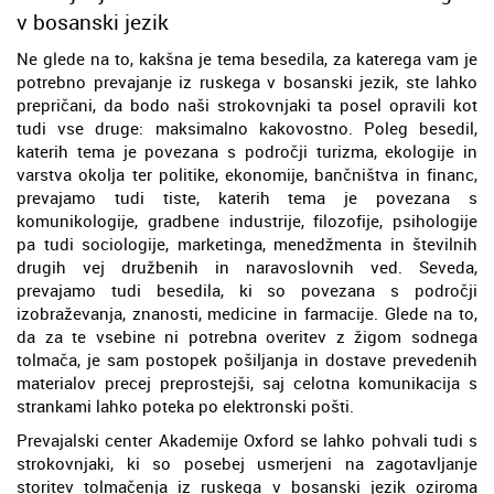
v bosanski jezik
Ne glede na to, kakšna je tema besedila, za katerega vam je
potrebno prevajanje iz ruskega v bosanski jezik, ste lahko
prepričani, da bodo naši strokovnjaki ta posel opravili kot
tudi vse druge: maksimalno kakovostno. Poleg besedil,
katerih tema je povezana s področji turizma, ekologije in
varstva okolja ter politike, ekonomije, bančništva in financ,
prevajamo tudi tiste, katerih tema je povezana s
komunikologije, gradbene industrije, filozofije, psihologije
pa tudi sociologije, marketinga, menedžmenta in številnih
drugih vej družbenih in naravoslovnih ved. Seveda,
prevajamo tudi besedila, ki so povezana s področji
izobraževanja, znanosti, medicine in farmacije. Glede na to,
da za te vsebine ni potrebna overitev z žigom sodnega
tolmača, je sam postopek pošiljanja in dostave prevedenih
materialov precej preprostejši, saj celotna komunikacija s
strankami lahko poteka po elektronski pošti.
Prevajalski center Akademije Oxford se lahko pohvali tudi s
strokovnjaki, ki so posebej usmerjeni na zagotavljanje
storitev tolmačenja iz ruskega v bosanski jezik oziroma