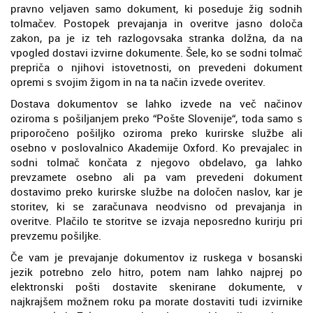
pravno veljaven samo dokument, ki poseduje žig sodnih
tolmačev. Postopek prevajanja in overitve jasno določa
zakon, pa je iz teh razlogovsaka stranka dolžna, da na
vpogled dostavi izvirne dokumente. Šele, ko se sodni tolmač
prepriča o njihovi istovetnosti, on prevedeni dokument
opremi s svojim žigom in na ta način izvede overitev.
Dostava dokumentov se lahko izvede na več načinov
oziroma s pošiljanjem preko “Pošte Slovenije“, toda samo s
priporočeno pošiljko oziroma preko kurirske službe ali
osebno v poslovalnico Akademije Oxford. Ko prevajalec in
sodni tolmač končata z njegovo obdelavo, ga lahko
prevzamete osebno ali pa vam prevedeni dokument
dostavimo preko kurirske službe na določen naslov, kar je
storitev, ki se zaračunava neodvisno od prevajanja in
overitve. Plačilo te storitve se izvaja neposredno kurirju pri
prevzemu pošiljke.
Če vam je prevajanje dokumentov iz ruskega v bosanski
jezik potrebno zelo hitro, potem nam lahko najprej po
elektronski pošti dostavite skenirane dokumente, v
najkrajšem možnem roku pa morate dostaviti tudi izvirnike