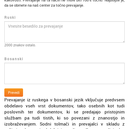
kakovosti. Prevajanje na ta način ne more biti 100% točno. Najboljše je,
da se obrnete na naš center za točno prevajanje.
Ruski
2000
znakov ostalo.
Bosanski
Prevedi
Prevajanje iz ruskega v bosanski jezik vključuje predvsem
obdelavo vseh vrst dokumentov, tako osebnih kot tudi
poslovnih ter dokumentov, ki se predajajo pristojnim
službam pa tudi tistih, ki so povezani z znanostjo in
izobraževanjem. Sodni tolmači in prevajalci v skladu z