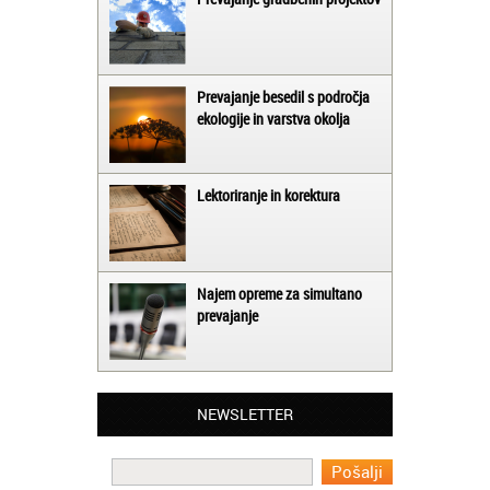
Prevajanje besedil s področja
ekologije in varstva okolja
Lektoriranje in korektura
Najem opreme za simultano
prevajanje
Matjaž iz Ajdovščine:
Lahko pohvalim vse zaposlene v Akademiji
Oxford, ker so resnično profesionalni in
prevajalske storitve opravljajo hitro in
NEWSLETTER
učinkoviti.
Martina iz Bleda: