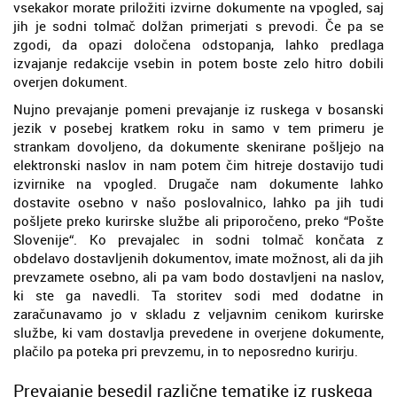
vsekakor morate priložiti izvirne dokumente na vpogled, saj
jih je sodni tolmač dolžan primerjati s prevodi. Če pa se
zgodi, da opazi določena odstopanja, lahko predlaga
izvajanje redakcije vsebin in potem boste zelo hitro dobili
overjen dokument.
Nujno prevajanje pomeni prevajanje iz ruskega v bosanski
jezik v posebej kratkem roku in samo v tem primeru je
strankam dovoljeno, da dokumente skenirane pošljejo na
elektronski naslov in nam potem čim hitreje dostavijo tudi
izvirnike na vpogled. Drugače nam dokumente lahko
dostavite osebno v našo poslovalnico, lahko pa jih tudi
pošljete preko kurirske službe ali priporočeno, preko “Pošte
Slovenije“. Ko prevajalec in sodni tolmač končata z
obdelavo dostavljenih dokumentov, imate možnost, ali da jih
prevzamete osebno, ali pa vam bodo dostavljeni na naslov,
ki ste ga navedli. Ta storitev sodi med dodatne in
zaračunavamo jo v skladu z veljavnim cenikom kurirske
službe, ki vam dostavlja prevedene in overjene dokumente,
plačilo pa poteka pri prevzemu, in to neposredno kurirju.
Prevajanje besedil različne tematike iz ruskega