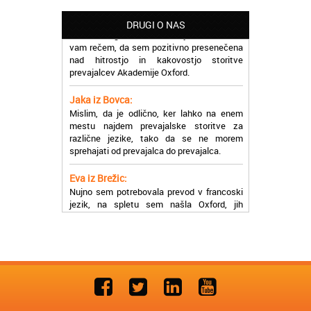
Potrebovala sem prevajanje iz
madžarskega v slovenski jezik in lahko
DRUGI O NAS
vam rečem, da sem pozitivno presenečena
nad hitrostjo in kakovostjo storitve
prevajalcev Akademije Oxford.
Jaka iz Bovca:
Mislim, da je odlično, ker lahko na enem
mestu najdem prevajalske storitve za
različne jezike, tako da se ne morem
sprehajati od prevajalca do prevajalca.
Eva iz Brežic:
Nujno sem potrebovala prevod v francoski
jezik, na spletu sem našla Oxford, jih
poklicala in v roku nekaj ur sem po
elektronski pošti prejela prevod. Resnično
so izjemni!
Zoran iz Velenja:
Uslužni, hitri in ljubeznivi, za njih imam
samo pohvalne besede!
Anja iz Višnje Gore: