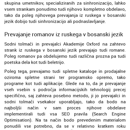
skupina umetnikov, specializiranih za sinhronizacijo, lahko
vsem strankam ponudimo tudi njihovo kompletno obdelavo,
tako da poleg njihovega prevajanja iz ruskega v bosanski
jezik dobijo tudi sinhronizacijo ali podnaslavljanje.
Prevajanje romanov iz ruskega v bosanski jezik
Sodni tolmači in prevajalci Akademije Oxford na zahtevo
strank iz ruskega v bosanski jezik prevajajo tudi romane.
Poleg romanov pa obdelujemo tudi različna prozna pa tudi
poetska dela kot tudi beletrijo.
Poleg tega, prevajamo tudi spletne kataloge in prodajalne
oziroma spletne strani ter programsko opremo, tako
programe kot tudi aplikacije. Glede na to, da je prevajanje
vseh vsebin s področja informacijskih tehnologij precej
specifično, saj zahteva posebno metodo, ji jo prevajalci in
sodni tolmači vsekakor uporabljajo, tako da bodo na
najboljši način v sam proces njihove obdelave
implementirali tudi vsa SEO pravila (Search Engine
Optimisation). Na ta način bodo prevedenim materialom
ponudili vse potrebno, da se v relativno kratkem roku