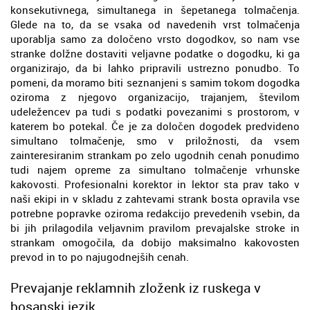
konsekutivnega, simultanega in šepetanega tolmačenja.
Glede na to, da se vsaka od navedenih vrst tolmačenja
uporablja samo za določeno vrsto dogodkov, so nam vse
stranke dolžne dostaviti veljavne podatke o dogodku, ki ga
organizirajo, da bi lahko pripravili ustrezno ponudbo. To
pomeni, da moramo biti seznanjeni s samim tokom dogodka
oziroma z njegovo organizacijo, trajanjem, številom
udeležencev pa tudi s podatki povezanimi s prostorom, v
katerem bo potekal. Če je za določen dogodek predvideno
simultano tolmačenje, smo v priložnosti, da vsem
zainteresiranim strankam po zelo ugodnih cenah ponudimo
tudi najem opreme za simultano tolmačenje vrhunske
kakovosti. Profesionalni korektor in lektor sta prav tako v
naši ekipi in v skladu z zahtevami strank bosta opravila vse
potrebne popravke oziroma redakcijo prevedenih vsebin, da
bi jih prilagodila veljavnim pravilom prevajalske stroke in
strankam omogočila, da dobijo maksimalno kakovosten
prevod in to po najugodnejših cenah.
Prevajanje reklamnih zloženk iz ruskega v
bosanski jezik