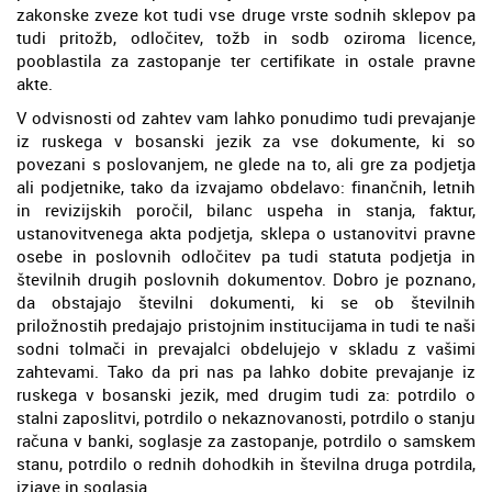
zakonske zveze kot tudi vse druge vrste sodnih sklepov pa
tudi pritožb, odločitev, tožb in sodb oziroma licence,
pooblastila za zastopanje ter certifikate in ostale pravne
akte.
V odvisnosti od zahtev vam lahko ponudimo tudi prevajanje
iz ruskega v bosanski jezik za vse dokumente, ki so
povezani s poslovanjem, ne glede na to, ali gre za podjetja
ali podjetnike, tako da izvajamo obdelavo: finančnih, letnih
in revizijskih poročil, bilanc uspeha in stanja, faktur,
ustanovitvenega akta podjetja, sklepa o ustanovitvi pravne
osebe in poslovnih odločitev pa tudi statuta podjetja in
številnih drugih poslovnih dokumentov. Dobro je poznano,
da obstajajo številni dokumenti, ki se ob številnih
priložnostih predajajo pristojnim institucijama in tudi te naši
sodni tolmači in prevajalci obdelujejo v skladu z vašimi
zahtevami. Tako da pri nas pa lahko dobite prevajanje iz
ruskega v bosanski jezik, med drugim tudi za: potrdilo o
stalni zaposlitvi, potrdilo o nekaznovanosti, potrdilo o stanju
računa v banki, soglasje za zastopanje, potrdilo o samskem
stanu, potrdilo o rednih dohodkih in številna druga potrdila,
izjave in soglasja.