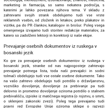
marketing in farmacija, so samo nekatera področja, s
katerimi je lahko povezana njihova tema. V skladu z
zahtevami svojih strank obdelujemo tudi vse vrste
reklamnih vsebin, od zloženk in letakov, preko plakatov in
vizitke, pa do PR člankov, katalogov in brošur. Poleg vsega
omenjenega izvajamo tudi storitev redakcije materialov, za
katero so zadolženi lektorji in korektorji iz naše ekipe.
Prevajanje osebnih dokumentov iz ruskega v
bosanski jezik
Ko gre za prevajanje osebnih dokumentov iz ruskega v
bosanski jezik, stranke od nas najpogosteje zahtevajo
prevajanje potnega lista, toda naši prevajalci in sodni
tolmači obdelujejo tudi vse ostale osebne dokumente. Tako
na vašo zahtevo obdelujejo tudi potrdilo o državljanstvu,
vozniško dovoljenje, dovoljenje za prebivanje pa tudi
delovno in prometno dovoljenje oziroma potrdilo o stalnem
prebivališču, izpiske iz matičnega registra (o rojstvu, o smrti,
o sklenjeni zakonski zvezi). Poleg tega prevajamo tudi
pravni red Evropske Unije oziroma sklepe o razvezi