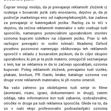
Čeprav mnogi mislijo, da je prevajanje reklamnih zloženk iz
ruskega v bosanski jezik zelo enostavno, dejstvo je, da je
področje marketinga eno od najkompleksnejših, kar zadeva
za prevajanje iz kateregakoli jezika. Razlog za to tiči v
dejstvu, da večina reklamnih materialov v sebi vsebuje tudi
sporočilo, namenjeno potencialnim uporabnikom storitev
oziroma kupcem izdelkov na ciljanem jeziku. Prav iz teh
razlogov prevajalci in sodni tolmači Akademij Oxford
posebno pozornost namenjajo oblikovanju teh reklamnih
sporočil v skladu z bosanskim jezikom, da bi ciljni skupini
uporabnikov, ki jim je ta jezik materni, omogočili seznanjanje
s tem, kar se reklamira in da to začnejo uporabljati, oziroma
kupovati. Poleg reklamnih zloženk, prevajamo tudi vizitke,
plakate, brošure, PR članki, letake, kataloge oziroma vse
druge vrste reklamnih materialov, ki jih nismo omenili.
Na vašo zahtevo pa obdelujemo tudi serije in filme
(animirani, risani, igrani, dokumentarni in drugi), zatem
oddaje, tako informativne kot tudi zabavne, izobraževalne,
otroške in druge pa tudi reklamna sporočila. Glede na to, da
so v naši ekipi profesionalni podnaslavljalci oziroma