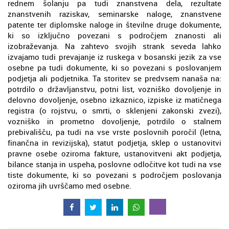
rednem šolanju pa tudi znanstvena dela, rezultate
znanstvenih raziskav, seminarske naloge, znanstvene
patente ter diplomske naloge in številne druge dokumente,
ki so izključno povezani s področjem znanosti ali
izobraževanja. Na zahtevo svojih strank seveda lahko
izvajamo tudi prevajanje iz ruskega v bosanski jezik za vse
osebne pa tudi dokumente, ki so povezani s poslovanjem
podjetja ali podjetnika. Ta storitev se predvsem nanaša na:
potrdilo o državljanstvu, potni list, vozniško dovoljenje in
delovno dovoljenje, osebno izkaznico, izpiske iz matičnega
registra (o rojstvu, o smrti, o sklenjeni zakonski zvezi),
vozniško in prometno dovoljenje, potrdilo o stalnem
prebivališču, pa tudi na vse vrste poslovnih poročil (letna,
finančna in revizijska), statut podjetja, sklep o ustanovitvi
pravne osebe oziroma fakture, ustanovitveni akt podjetja,
bilance stanja in uspeha, poslovne odločitve kot tudi na vse
tiste dokumente, ki so povezani s področjem poslovanja
oziroma jih uvrščamo med osebne.