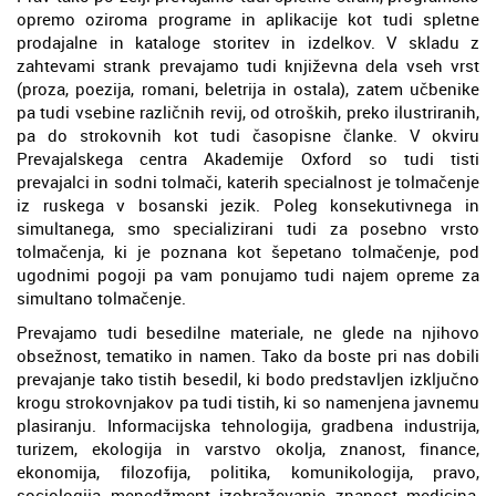
opremo oziroma programe in aplikacije kot tudi spletne
prodajalne in kataloge storitev in izdelkov. V skladu z
zahtevami strank prevajamo tudi književna dela vseh vrst
(proza, poezija, romani, beletrija in ostala), zatem učbenike
pa tudi vsebine različnih revij, od otroških, preko ilustriranih,
pa do strokovnih kot tudi časopisne članke. V okviru
Prevajalskega centra Akademije Oxford so tudi tisti
prevajalci in sodni tolmači, katerih specialnost je tolmačenje
iz ruskega v bosanski jezik. Poleg konsekutivnega in
simultanega, smo specializirani tudi za posebno vrsto
tolmačenja, ki je poznana kot šepetano tolmačenje, pod
ugodnimi pogoji pa vam ponujamo tudi najem opreme za
simultano tolmačenje.
Prevajamo tudi besedilne materiale, ne glede na njihovo
obsežnost, tematiko in namen. Tako da boste pri nas dobili
prevajanje tako tistih besedil, ki bodo predstavljen izključno
krogu strokovnjakov pa tudi tistih, ki so namenjena javnemu
plasiranju. Informacijska tehnologija, gradbena industrija,
turizem, ekologija in varstvo okolja, znanost, finance,
ekonomija, filozofija, politika, komunikologija, pravo,
sociologija, menedžment, izobraževanje, znanost, medicina,