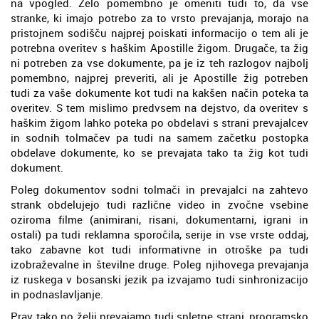
na vpogled. Zelo pomembno je omeniti tudi to, da vse
stranke, ki imajo potrebo za to vrsto prevajanja, morajo na
pristojnem sodišču najprej poiskati informacijo o tem ali je
potrebna overitev s haškim Apostille žigom. Drugače, ta žig
ni potreben za vse dokumente, pa je iz teh razlogov najbolj
pomembno, najprej preveriti, ali je Apostille žig potreben
tudi za vaše dokumente kot tudi na kakšen način poteka ta
overitev. S tem mislimo predvsem na dejstvo, da overitev s
haškim žigom lahko poteka po obdelavi s strani prevajalcev
in sodnih tolmačev pa tudi na samem začetku postopka
obdelave dokumente, ko se prevajata tako ta žig kot tudi
dokument.
Poleg dokumentov sodni tolmači in prevajalci na zahtevo
strank obdelujejo tudi različne video in zvočne vsebine
oziroma filme (animirani, risani, dokumentarni, igrani in
ostali) pa tudi reklamna sporočila, serije in vse vrste oddaj,
tako zabavne kot tudi informativne in otroške pa tudi
izobraževalne in številne druge. Poleg njihovega prevajanja
iz ruskega v bosanski jezik pa izvajamo tudi sinhronizacijo
in podnaslavljanje.
Prav tako po želji prevajamo tudi spletne strani, programsko