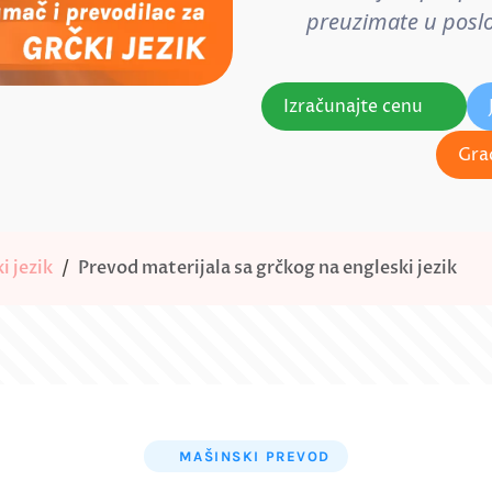
preuzimate u poslov
Izračunajte cenu
Gra
i jezik
Prevod materijala sa grčkog na engleski jezik
MAŠINSKI PREVOD