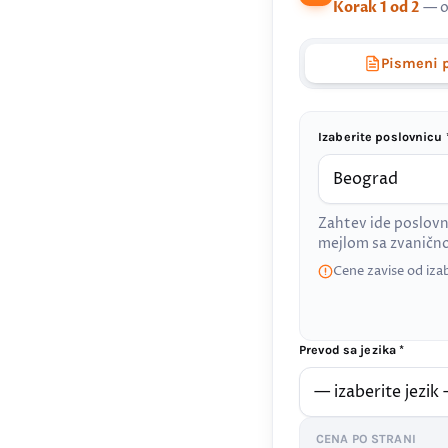
Korak 1 od 2
— o
Pismeni 
Izaberite poslovnicu 
Zahtev ide poslovn
mejlom sa zvanič
Cene zavise od iza
Prevod sa jezika *
CENA PO STRANI