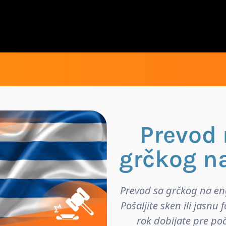
Prevod 
grčkog na
Prevod sa grčkog na en
Pošaljite sken ili jasn
rok dobijate pre po