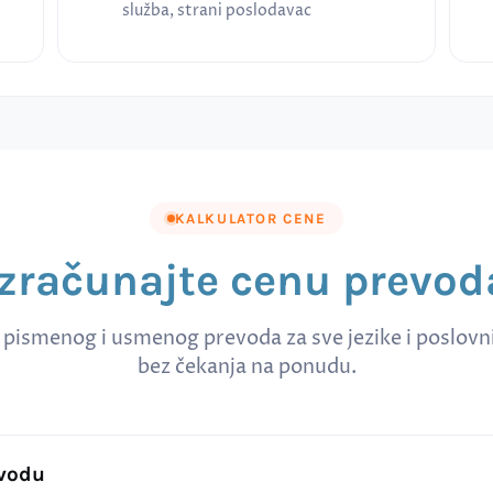
služba, strani poslodavac
KALKULATOR CENE
Izračunajte cenu prevod
 pismenog i usmenog prevoda za sve jezike i poslov
bez čekanja na ponudu.
evodu