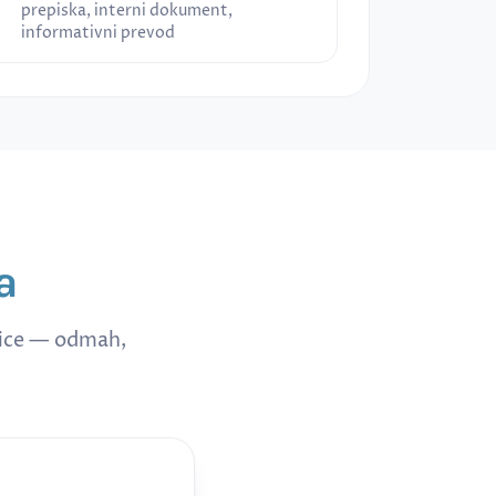
prepiska, interni dokument,
informativni prevod
a
nice — odmah,