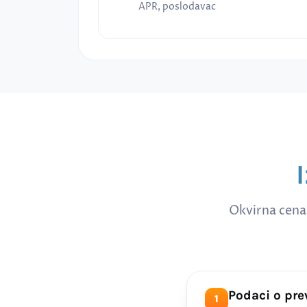
APR, poslodavac
Okvirna cena
Podaci o pr
1