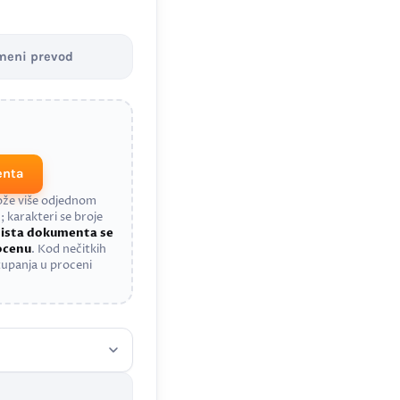
meni prevod
enta
može više odjednom
; karakteri se broje
a
ista dokumenta se
rocenu
. Kod nečitkih
upanja u proceni