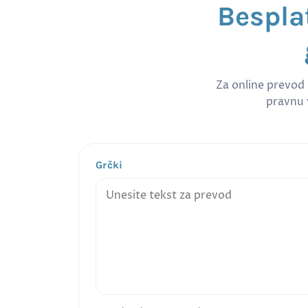
Bespla
Za online prevod
pravnu v
Grčki