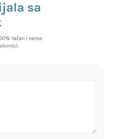
jala sa
k
100% tačan i nema
slovnici.