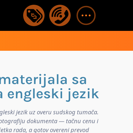
materijala sa
 engleski jezik
gleski jezik uz overu sudskog tumača.
u fotografiju dokumenta — tačnu cenu i
četka rada, a gotov overeni prevod