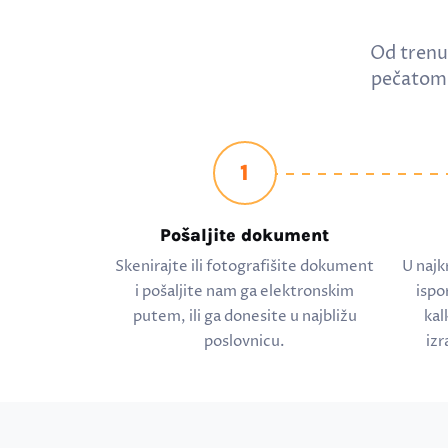
Od trenu
pečatom 
1
Pošaljite dokument
Skenirajte ili fotografišite dokument
U najk
i pošaljite nam ga elektronskim
ispo
putem, ili ga donesite u najbližu
kal
poslovnicu.
izr