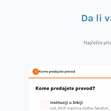
Da li 
Najčešće pit
Kome predajete prevod
1
Kome predajete prevod?
Instituciji u Srbiji
sud, MUP, matična služba, fakultet,