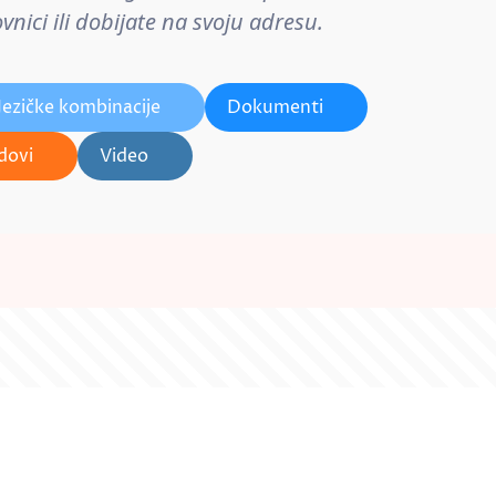
nici ili dobijate na svoju adresu.
Jezičke kombinacije
Dokumenti
dovi
Video