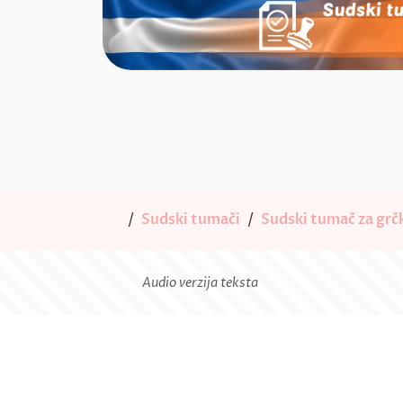
Sudski tumači
Sudski tumač za grčk
Audio verzija teksta