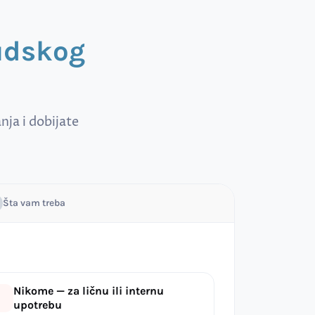
sudskog
ja i dobijate
Šta vam treba
Nikome — za ličnu ili internu
upotrebu