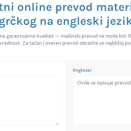
tni online prevod materi
grčkog na engleski jezi
 ne garantujemo kvalitet — mašinski prevod ne može biti 
rednost. Za tačan i overen prevod obratite se najbližoj po
Engleski