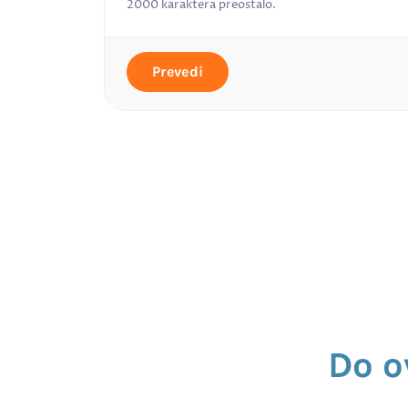
2000
karaktera preostalo.
Prevedi
Do o