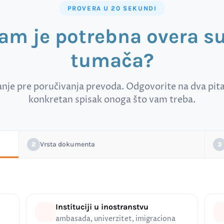
PROVERA U 20 SEKUNDI
vam je potrebna overa 
tumača?
anje pre poručivanja prevoda. Odgovorite na dva pitan
konkretan spisak onoga što vam treba.
Vrsta dokumenta
2
3
Instituciji u inostranstvu
ambasada, univerzitet, imigraciona