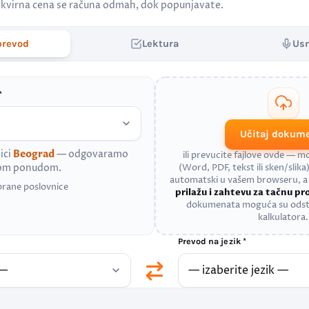
kvirna cena se računa odmah, dok popunjavate.
prevod
Lektura
Us
*
Učitaj dokum
ici
Beograd
— odgovaramo
ili prevucite fajlove ovde — 
nom ponudom.
(Word, PDF, tekst ili sken/slika)
automatski u vašem browseru, 
brane poslovnice
prilažu i zahtevu za tačnu p
dokumenata moguća su odst
kalkulatora.
Prevod na jezik *