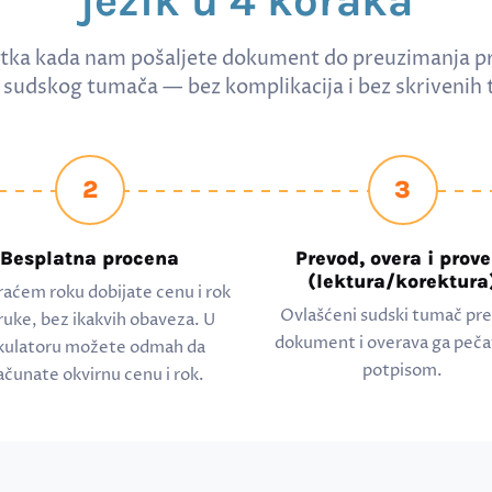
jezik u 4 koraka
tka kada nam pošaljete dokument do preuzimanja p
sudskog tumača — bez komplikacija i bez skrivenih 
2
3
Besplatna procena
Prevod, overa i prove
(lektura/korektura
raćem roku dobijate cenu i rok
Ovlašćeni sudski tumač pr
ruke, bez ikakvih obaveza. U
dokument i overava ga peča
kulatoru možete odmah da
potpisom.
ačunate okvirnu cenu i rok.