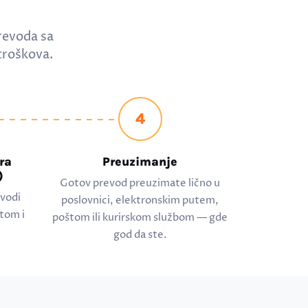
revoda sa
troškova.
4
ra
Preuzimanje
)
Gotov prevod preuzimate lično u
evodi
poslovnici, elektronskim putem,
tom i
poštom ili kurirskom službom — gde
god da ste.