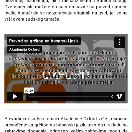
filozofije, marketinga, ali i menadžmenta i komunikologij.
Ove materijale možete da nam dostavite na prevod i putem
mejla, budući da se ne zahtevaju originali na uvid, jer se ne
vrši overa sudskog tumača.
Prevodioci i sudski tumači Akademije Oxford vrše i usmeno
prevođenje sa grčkog na bosanski jezik, tako da u skladu sa
zahtevima događaja, odnosno vašim zahtevima mogu da