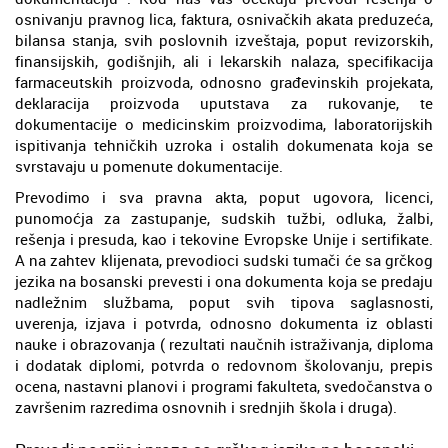
osnivanju pravnog lica, faktura, osnivačkih akata preduzeća,
bilansa stanja, svih poslovnih izveštaja, poput revizorskih,
finansijskih, godišnjih, ali i lekarskih nalaza, specifikacija
farmaceutskih proizvoda, odnosno građevinskih projekata,
deklaracija proizvoda uputstava za rukovanje, te
dokumentacije o medicinskim proizvodima, laboratorijskih
ispitivanja tehničkih uzroka i ostalih dokumenata koja se
svrstavaju u pomenute dokumentacije.
Prevodimo i sva pravna akta, poput ugovora, licenci,
punomoćja za zastupanje, sudskih tužbi, odluka, žalbi,
rešenja i presuda, kao i tekovine Evropske Unije i sertifikate.
A na zahtev klijenata, prevodioci sudski tumači će sa grčkog
jezika na bosanski prevesti i ona dokumenta koja se predaju
nadležnim službama, poput svih tipova saglasnosti,
uverenja, izjava i potvrda, odnosno dokumenta iz oblasti
nauke i obrazovanja ( rezultati naučnih istraživanja, diploma
i dodatak diplomi, potvrda o redovnom školovanju, prepis
ocena, nastavni planovi i programi fakulteta, svedočanstva o
završenim razredima osnovnih i srednjih škola i druga).