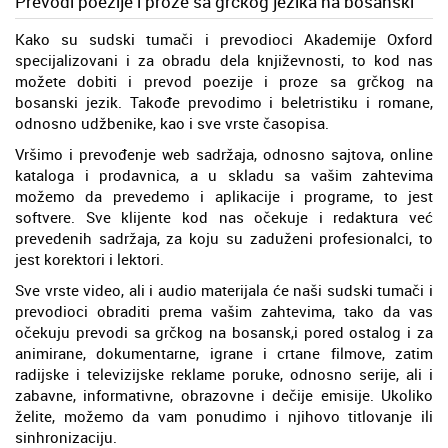
Prevodi poezije i proze sa grčkog jezika na bosanski
Kako su sudski tumači i prevodioci Akademije Oxford
specijalizovani i za obradu dela književnosti, to kod nas
možete dobiti i prevod poezije i proze sa grčkog na
bosanski jezik. Takođe prevodimo i beletristiku i romane,
odnosno udžbenike, kao i sve vrste časopisa.
Vršimo i prevođenje web sadržaja, odnosno sajtova, online
kataloga i prodavnica, a u skladu sa vašim zahtevima
možemo da prevedemo i aplikacije i programe, to jest
softvere. Sve klijente kod nas očekuje i redaktura već
prevedenih sadržaja, za koju su zaduženi profesionalci, to
jest korektori i lektori.
Sve vrste video, ali i audio materijala će naši sudski tumači i
prevodioci obraditi prema vašim zahtevima, tako da vas
očekuju prevodi sa grčkog na bosansk,i pored ostalog i za
animirane, dokumentarne, igrane i crtane filmove, zatim
radijske i televizijske reklame poruke, odnosno serije, ali i
zabavne, informativne, obrazovne i dečije emisije. Ukoliko
želite, možemo da vam ponudimo i njihovo titlovanje ili
sinhronizaciju.