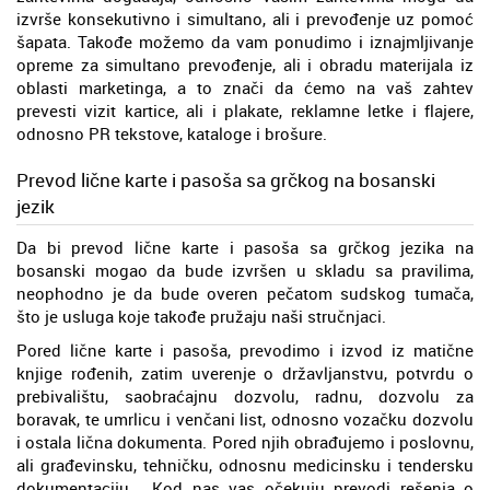
izvrše konsekutivno i simultano, ali i prevođenje uz pomoć
šapata. Takođe možemo da vam ponudimo i iznajmljivanje
opreme za simultano prevođenje, ali i obradu materijala iz
oblasti marketinga, a to znači da ćemo na vaš zahtev
prevesti vizit kartice, ali i plakate, reklamne letke i flajere,
odnosno PR tekstove, kataloge i brošure.
Prevod lične karte i pasoša sa grčkog na bosanski
jezik
Da bi prevod lične karte i pasoša sa grčkog jezika na
bosanski mogao da bude izvršen u skladu sa pravilima,
neophodno je da bude overen pečatom sudskog tumača,
što je usluga koje takođe pružaju naši stručnjaci.
Pored lične karte i pasoša, prevodimo i izvod iz matične
knjige rođenih, zatim uverenje o državljanstvu, potvrdu o
prebivalištu, saobraćajnu dozvolu, radnu, dozvolu za
boravak, te umrlicu i venčani list, odnosno vozačku dozvolu
i ostala lična dokumenta. Pored njih obrađujemo i poslovnu,
ali građevinsku, tehničku, odnosnu medicinsku i tendersku
dokumentaciju . Kod nas vas očekuju prevodi rešenja o