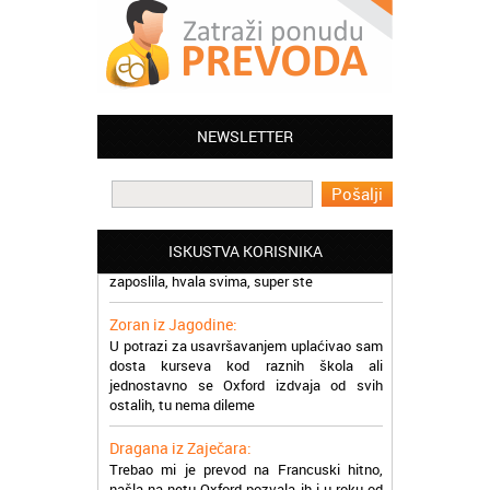
Jelena iz Niša:
Mogu da pohvalim sve zaposlene u
Akademiji Oxford u Nišu jer su stvarno
NEWSLETTER
profesionalni i prenose znanje na odličan
način
Milica iz Beograda:
Zahvaljujuću akademiji Oxford ja se
ISKUSTVA KORISNIKA
zaposlila, hvala svima, super ste
Zoran iz Jagodine:
U potrazi za usavršavanjem uplaćivao sam
dosta kurseva kod raznih škola ali
jednostavno se Oxford izdvaja od svih
ostalih, tu nema dileme
Dragana iz Zaječara:
Trebao mi je prevod na Francuski hitno,
našla na netu Oxford pozvala ih i u roku od
nekoliko sati dobila prevod na email,