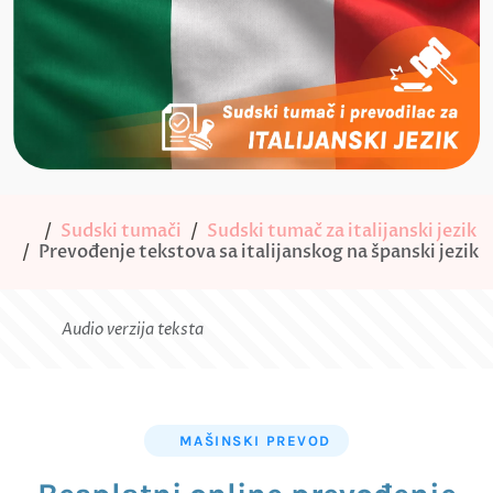
Sudski tumači
Sudski tumač za italijanski jezik
Prevođenje tekstova sa italijanskog na španski jezik
Audio verzija teksta
MAŠINSKI PREVOD