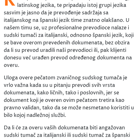
K
latinskog jezika, te pripadaju istoj grupi jezika
sasvim je jasno da je prevođenje sadržaja sa
italijanskog na španski jezik time znatno olakšano. U
našem timu se, uz profesionalne prevodioce nalaze i
sudski tumači za italijanski, odnosno španski jezik, koji
se bave overom prevedenih dokumenata, bez obzira
da li su prevod uradili naši prevodioci ili, pak klijenti
donesu već urađen prevod određenog dokumenta na
overu.
Uloga overe pečatom zvaničnog sudskog tumača je
vrlo važna kada su u pitanju prevodi svih vrsta
dokumenata, kako ličnih, tako i poslovnih, jer se
dokument koji je overen ovim pečatom tretira kao
pravno validan, tako da se može nesmetano koristiti u
bilo kojoj nadležnoj službi.
Da li će za overu vaših dokumenata biti angažovan
sudski tumač za italijanski ili sudski tumač za španski