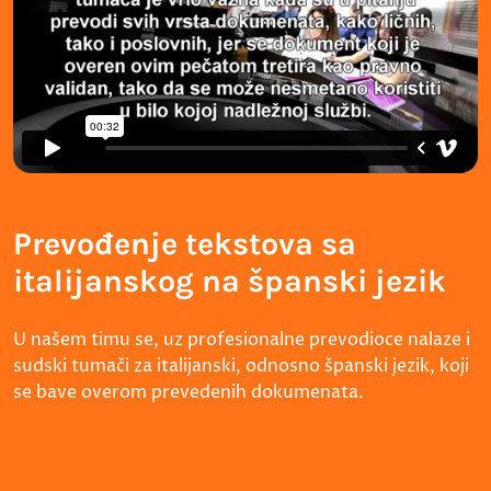
Prevođenje tekstova sa
italijanskog na španski jezik
U našem timu se, uz profesionalne prevodioce nalaze i
sudski tumači za italijanski, odnosno španski jezik, koji
se bave overom prevedenih dokumenata.