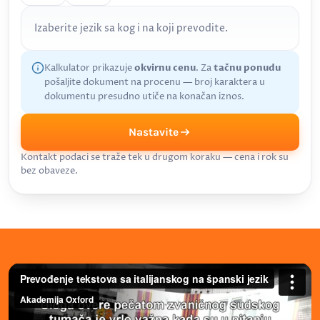
Izaberite jezik sa kog i na koji prevodite.
Kalkulator prikazuje
okvirnu cenu
. Za
tačnu ponudu
pošaljite dokument na procenu — broj karaktera u
dokumentu presudno utiče na konačan iznos.
Nastavite
Kontakt podaci se traže tek u drugom koraku — cena i rok su
bez obaveze.