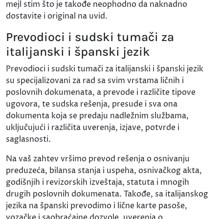
mejl stim što je takođe neophodno da naknadno
dostavite i original na uvid.
Prevodioci i sudski tumači za
italijanski i španski jezik
Prevodioci i sudski tumači za italijanski i španski jezik
su specijalizovani za rad sa svim vrstama ličnih i
poslovnih dokumenata, a prevode i različite tipove
ugovora, te sudska rešenja, presude i sva ona
dokumenta koja se predaju nadležnim službama,
uključujući i različita uverenja, izjave, potvrde i
saglasnosti.
Na vaš zahtev vršimo prevod rešenja o osnivanju
preduzeća, bilansa stanja i uspeha, osnivačkog akta,
godišnjih i revizorskih izveštaja, statuta i mnogih
drugih poslovnih dokumenata. Takođe, sa italijanskog
jezika na španski prevodimo i lične karte pasoše,
vozačke i saobraćajne dozvole, uverenja o