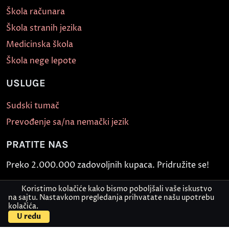
Škola računara
Škola stranih jezika
Medicinska škola
Škola nege lepote
USLUGE
Sudski tumač
Prevođenje sa/na nemački jezik
PRATITE NAS
Preko 2.000.000 zadovoljnih kupaca. Pridružite se!
Koristimo kolačiće kako bismo poboljšali vaše iskustvo
na sajtu. Nastavkom pregledanja prihvatate našu upotrebu
kolačića.
Kontaktirajte nas
Pošaljite dokument
U redu