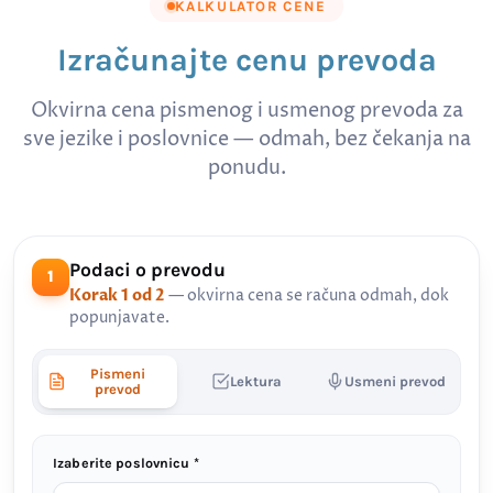
KALKULATOR CENE
Izračunajte cenu prevoda
Okvirna cena pismenog i usmenog prevoda za
sve jezike i poslovnice — odmah, bez čekanja na
ponudu.
Podaci o prevodu
1
Korak 1 od 2
— okvirna cena se računa odmah, dok
popunjavate.
Pismeni
Lektura
Usmeni prevod
prevod
Izaberite poslovnicu *