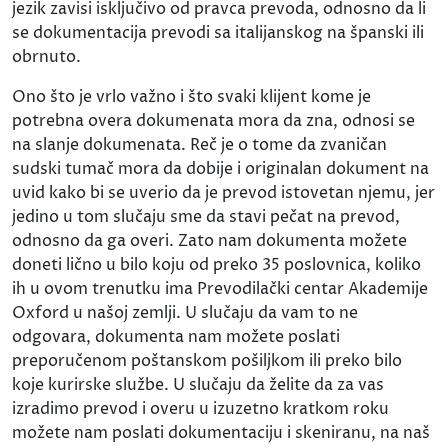
jezik zavisi isključivo od pravca prevoda, odnosno da li
se dokumentacija prevodi sa italijanskog na španski ili
obrnuto.
Ono što je vrlo važno i što svaki klijent kome je
potrebna overa dokumenata mora da zna, odnosi se
na slanje dokumenata. Reč je o tome da zvaničan
sudski tumač mora da dobije i originalan dokument na
uvid kako bi se uverio da je prevod istovetan njemu, jer
jedino u tom slučaju sme da stavi pečat na prevod,
odnosno da ga overi. Zato nam dokumenta možete
doneti lično u bilo koju od preko 35 poslovnica, koliko
ih u ovom trenutku ima Prevodilački centar Akademije
Oxford u našoj zemlji. U slučaju da vam to ne
odgovara, dokumenta nam možete poslati
preporučenom poštanskom pošiljkom ili preko bilo
koje kurirske službe. U slučaju da želite da za vas
izradimo prevod i overu u izuzetno kratkom roku
možete nam poslati dokumentaciju i skeniranu, na naš