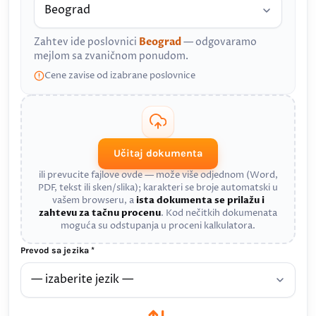
Zahtev ide poslovnici
Beograd
— odgovaramo
mejlom sa zvaničnom ponudom.
Cene zavise od izabrane poslovnice
Učitaj dokumenta
ili prevucite fajlove ovde — može više odjednom (Word,
PDF, tekst ili sken/slika); karakteri se broje automatski u
vašem browseru, a
ista dokumenta se prilažu i
zahtevu za tačnu procenu
. Kod nečitkih dokumenata
moguća su odstupanja u proceni kalkulatora.
Prevod sa jezika *