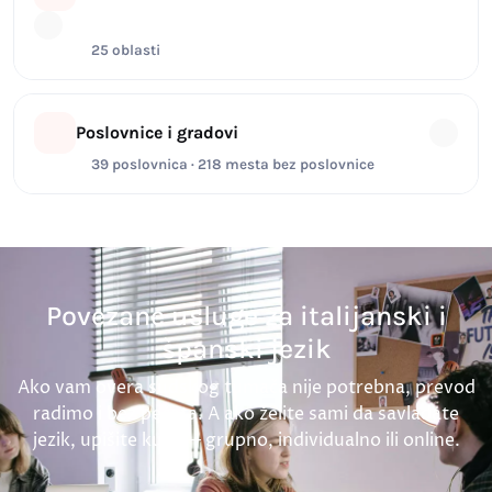
25 oblasti
Poslovnice i gradovi
39 poslovnica · 218 mesta bez poslovnice
Povezane usluge za italijanski i
španski jezik
Ako vam overa sudskog tumača nije potrebna, prevod
radimo i bez pečata. A ako želite sami da savladate
jezik, upišite kurs — grupno, individualno ili online.