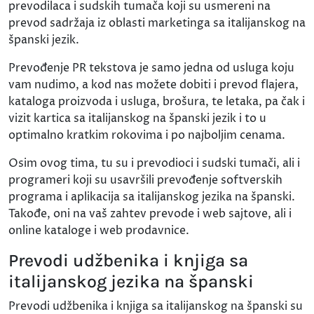
prevodilaca i sudskih tumača koji su usmereni na
prevod sadržaja iz oblasti marketinga sa italijanskog na
španski jezik.
Prevođenje PR tekstova je samo jedna od usluga koju
vam nudimo, a kod nas možete dobiti i prevod flajera,
kataloga proizvoda i usluga, brošura, te letaka, pa čak i
vizit kartica sa italijanskog na španski jezik i to u
optimalno kratkim rokovima i po najboljim cenama.
Osim ovog tima, tu su i prevodioci i sudski tumači, ali i
programeri koji su usavršili prevođenje softverskih
programa i aplikacija sa italijanskog jezika na španski.
Takođe, oni na vaš zahtev prevode i web sajtove, ali i
online kataloge i web prodavnice.
Prevodi udžbenika i knjiga sa
italijanskog jezika na španski
Prevodi udžbenika i knjiga sa italijanskog na španski su