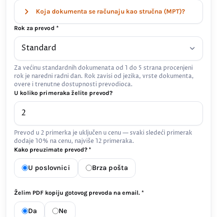
Koja dokumenta se računaju kao stručna (MPT)?
Rok za prevod *
Za većinu standardnih dokumenata od 1 do 5 strana procenjeni
rok je naredni radni dan. Rok zavisi od jezika, vrste dokumenta,
overe i trenutne dostupnosti prevodioca.
U koliko primeraka želite prevod?
Prevod u 2 primerka je uključen u cenu — svaki sledeći primerak
dodaje 10% na cenu, najviše 12 primeraka.
Kako preuzimate prevod? *
U poslovnici
Brza pošta
Želim PDF kopiju gotovog prevoda na email. *
Da
Ne