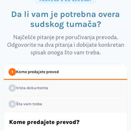
Da li vam je potrebna overa
sudskog tumača?
Najčešće pitanje pre poručivanja prevoda.
Odgovorite na dva pitanja i dobijate konkretan
spisak onoga što vam treba.
Kome predajete prevod
1
Vrsta dokumenta
2
Šta vam treba
3
Kome predajete prevod?