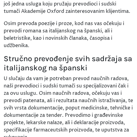
još jedna usluga koju pružaju prevodioci i sudski
tumači Akademije Oxford zainteresovanim klijentima.
Osim prevoda poezije i proze, kod nas vas očekuju i
prevodi romana sa italijanskog na španski, ali i
beletristike, kao i novinskih članaka, časopisa i
udžbenika.
Stručno prevođenje svih sadržaja sa
italijanskog na španski
U slučaju da vam je potreban prevod naučnih radova,
naši prevodioci i sudski tumači su specijalizovani čak i
za ovu uslugu. Osim naučnih radova, očekuju vas i
prevodi patenata, ali i rezultata naučnih istraživanja, te
svih vrsta dokumentacije, poput medicinske, tehničke i
dokumentacije za tender. Prevodimo i građevinske
projekte, lekarske nalaze, ali i deklaracije proizvoda,
specifikacije farmaceutskih proizvoda, te uputstva za