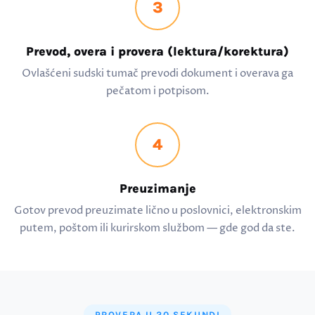
3
Prevod, overa i provera (lektura/korektura)
Ovlašćeni sudski tumač prevodi dokument i overava ga
pečatom i potpisom.
4
Preuzimanje
Gotov prevod preuzimate lično u poslovnici, elektronskim
putem, poštom ili kurirskom službom — gde god da ste.
PROVERA U 20 SEKUNDI