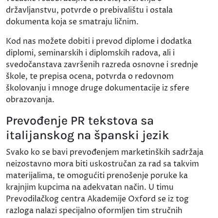
državljanstvu, potvrde o prebivalištu i ostala
dokumenta koja se smatraju ličnim.
Kod nas možete dobiti i prevod diplome i dodatka
diplomi, seminarskih i diplomskih radova, ali i
svedočanstava završenih razreda osnovne i srednje
škole, te prepisa ocena, potvrda o redovnom
školovanju i mnoge druge dokumentacije iz sfere
obrazovanja.
Prevođenje PR tekstova sa
italijanskog na španski jezik
Svako ko se bavi prevođenjem marketinških sadržaja
neizostavno mora biti uskostručan za rad sa takvim
materijalima, te omogućiti prenošenje poruke ka
krajnjim kupcima na adekvatan način. U timu
Prevodilačkog centra Akademije Oxford se iz tog
razloga nalazi specijalno oformljen tim stručnih