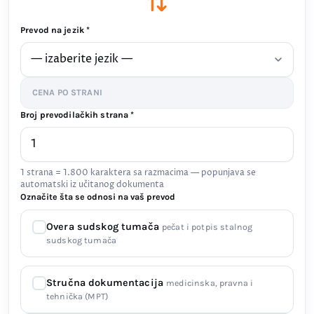
Prevod na jezik *
CENA PO STRANI
Broj prevodilačkih strana *
1 strana = 1.800 karaktera sa razmacima — popunjava se
automatski iz učitanog dokumenta
Označite šta se odnosi na vaš prevod
Overa sudskog tumača
pečat i potpis stalnog
sudskog tumača
Stručna dokumentacija
medicinska, pravna i
tehnička (MPT)