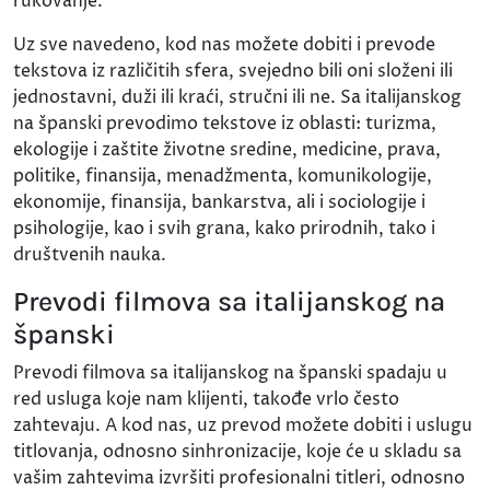
rukovanje.
Uz sve navedeno, kod nas možete dobiti i prevode
tekstova iz različitih sfera, svejedno bili oni složeni ili
jednostavni, duži ili kraći, stručni ili ne. Sa italijanskog
na španski prevodimo tekstove iz oblasti: turizma,
ekologije i zaštite životne sredine, medicine, prava,
politike, finansija, menadžmenta, komunikologije,
ekonomije, finansija, bankarstva, ali i sociologije i
psihologije, kao i svih grana, kako prirodnih, tako i
društvenih nauka.
Prevodi filmova sa italijanskog na
španski
Prevodi filmova sa italijanskog na španski spadaju u
red usluga koje nam klijenti, takođe vrlo često
zahtevaju. A kod nas, uz prevod možete dobiti i uslugu
titlovanja, odnosno sinhronizacije, koje će u skladu sa
vašim zahtevima izvršiti profesionalni titleri, odnosno