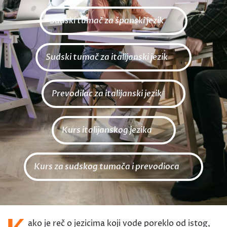
Sudski tumač za španski jezik
Sudski tumač za italijanski jezik
Prevodilac za italijanski jezik
Kurs italijanskog jezika
Kurs za sudskog tumača i prevodioca
ako je reč o jezicima koji vode poreklo od istog,