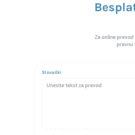
Bespla
Za online prevod
pravnu v
Slovački