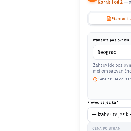
Korak 1 od 2
— o
Pismeni 
Izaberite poslovnicu 
Zahtev ide poslovn
mejlom sa zvanič
Cene zavise od iza
Prevod sa jezika *
CENA PO STRANI