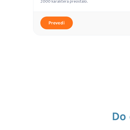
2000
karaktera preostalo.
Prevedi
Do 