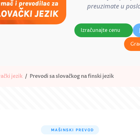
preuzimate u poslov
Izračunajte cenu
Gra
ački jezik
Prevodi sa slovačkog na finski jezik
MAŠINSKI PREVOD