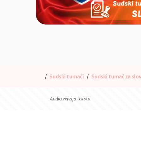
Sudski tumači
Sudski tumač za slov
Audio verzija teksta