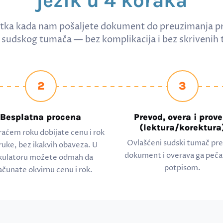
jezik u 4 koraka
tka kada nam pošaljete dokument do preuzimanja p
sudskog tumača — bez komplikacija i bez skrivenih 
2
3
Besplatna procena
Prevod, overa i prove
(lektura/korektura
raćem roku dobijate cenu i rok
Ovlašćeni sudski tumač pr
ruke, bez ikakvih obaveza. U
dokument i overava ga peča
kulatoru možete odmah da
potpisom.
ačunate okvirnu cenu i rok.