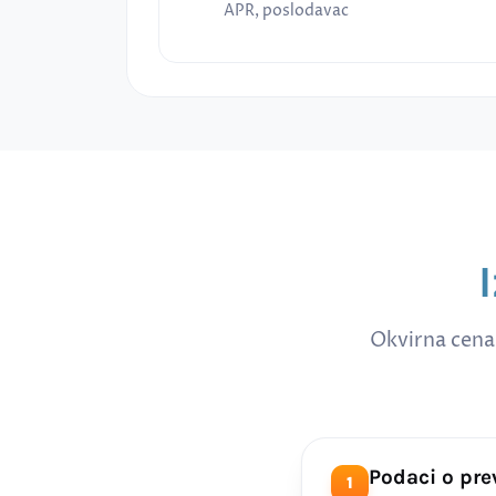
APR, poslodavac
Okvirna cena
Podaci o pr
1