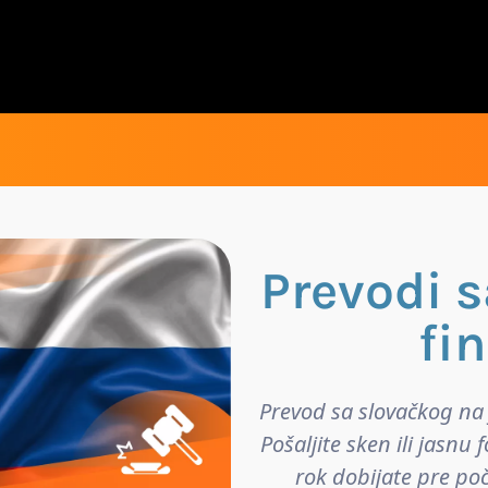
Prevodi 
fin
Prevod sa slovačkog na 
Pošaljite sken ili jasn
rok dobijate pre po