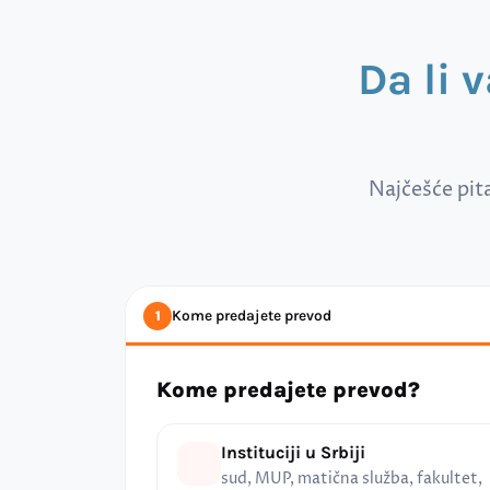
Da li 
Najčešće pit
Kome predajete prevod
1
Kome predajete prevod?
Instituciji u Srbiji
sud, MUP, matična služba, fakultet,