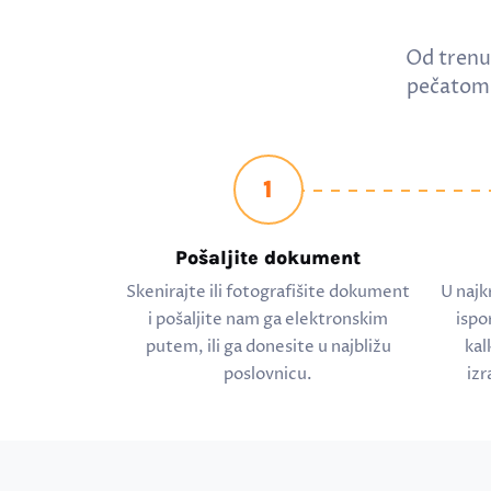
Od trenu
pečatom 
1
Pošaljite dokument
Skenirajte ili fotografišite dokument
U najk
i pošaljite nam ga elektronskim
ispo
putem, ili ga donesite u najbližu
kal
poslovnicu.
izr