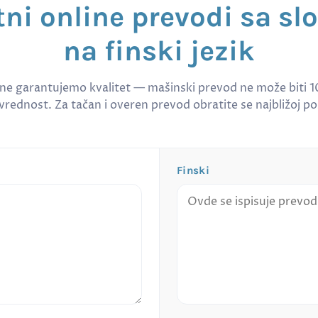
tni online prevodi sa sl
na finski jezik
 ne garantujemo kvalitet — mašinski prevod ne može biti 
rednost. Za tačan i overen prevod obratite se najbližoj po
Finski