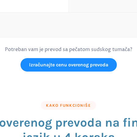
Potreban vam je prevod sa pečatom sudskog tumača?
Izračunajte cenu overenog prevoda
KAKO FUNKCIONIŠE
overenog prevoda na fi