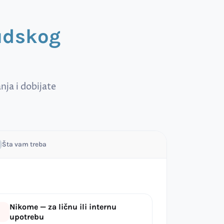
sudskog
ja i dobijate
Šta vam treba
Nikome — za ličnu ili internu
upotrebu