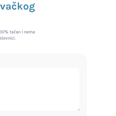
ovačkog
100% tačan i nema
slovnici.