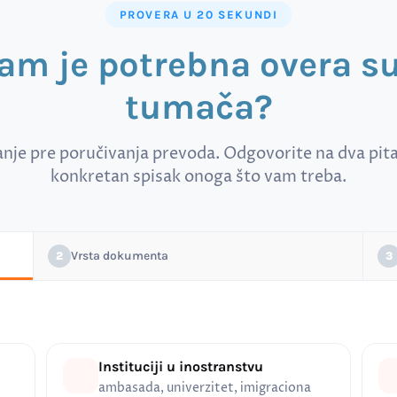
PROVERA U 20 SEKUNDI
vam je potrebna overa 
tumača?
anje pre poručivanja prevoda. Odgovorite na dva pitan
konkretan spisak onoga što vam treba.
Vrsta dokumenta
2
3
Instituciji u inostranstvu
ambasada, univerzitet, imigraciona