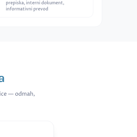
prepiska, interni dokument,
informativni prevod
a
nice — odmah,