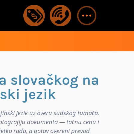
sa slovačkog na
ski jezik
finski jezik uz overu sudskog tumača.
u fotografiju dokumenta — tačnu cenu i
četka rada, a gotov overeni prevod