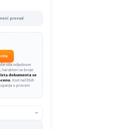
meni prevod
enta
može više odjednom
; karakteri se broje
a
ista dokumenta se
rocenu
. Kod nečitkih
upanja u proceni