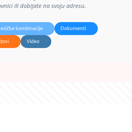
nici ili dobijate na svoju adresu.
Jezičke kombinacije
Dokumenti
dovi
Video