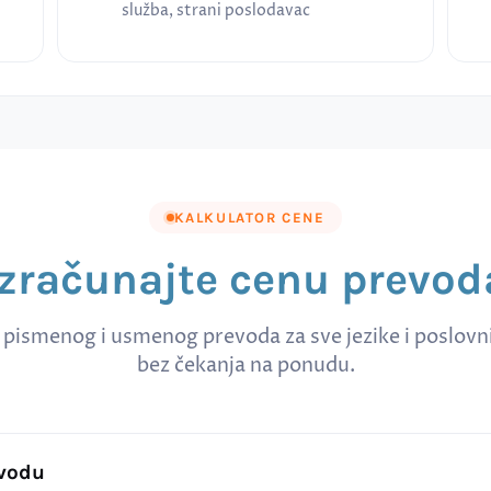
služba, strani poslodavac
KALKULATOR CENE
Izračunajte cenu prevod
 pismenog i usmenog prevoda za sve jezike i poslov
bez čekanja na ponudu.
evodu