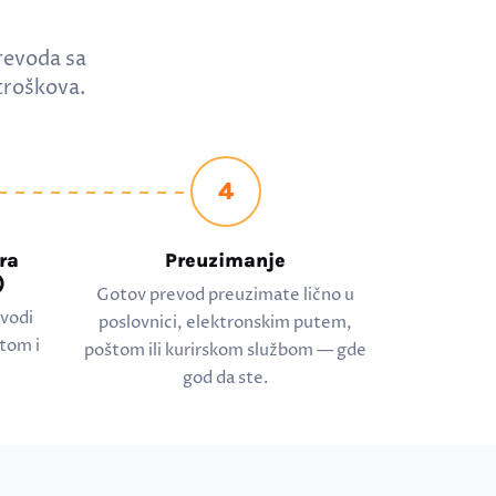
revoda sa
troškova.
4
ra
Preuzimanje
)
Gotov prevod preuzimate lično u
evodi
poslovnici, elektronskim putem,
tom i
poštom ili kurirskom službom — gde
god da ste.