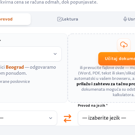
kvirna cena se računa odmah, dok popunjavate.
prevod
Lektura
Us
*
Učitaj dokum
ici
Beograd
— odgovaramo
ili prevucite fajlove ovde — 
nom ponudom.
(Word, PDF, tekst ili sken/slika)
automatski u vašem browseru, 
brane poslovnice
prilažu i zahtevu za tačnu p
dokumenata moguća su odst
kalkulatora.
Prevod na jezik *