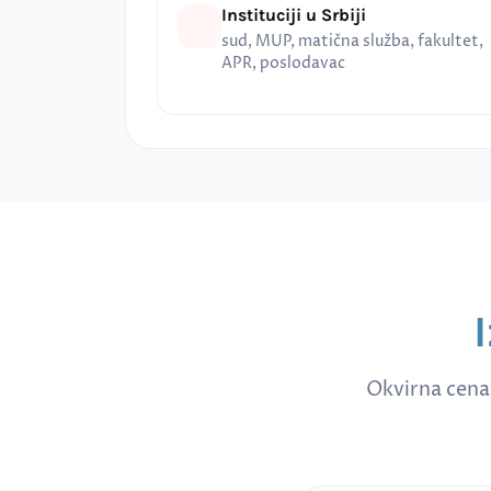
Instituciji u Srbiji
sud, MUP, matična služba, fakultet,
APR, poslodavac
Okvirna cena