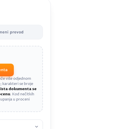
meni prevod
enta
može više odjednom
; karakteri se broje
a
ista dokumenta se
rocenu
. Kod nečitkih
upanja u proceni