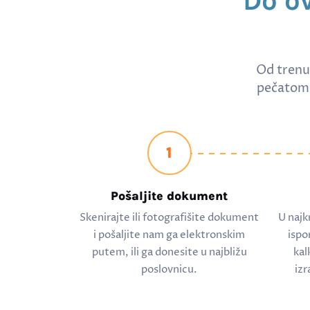
Do o
Od trenu
pečatom 
1
Pošaljite dokument
Skenirajte ili fotografišite dokument
U najk
i pošaljite nam ga elektronskim
ispo
putem, ili ga donesite u najbližu
kal
poslovnicu.
izr