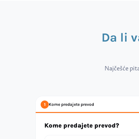
Da li 
Najčešće pit
Kome predajete prevod
1
Kome predajete prevod?