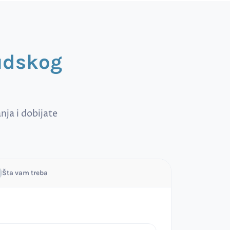
sudskog
ja i dobijate
Šta vam treba