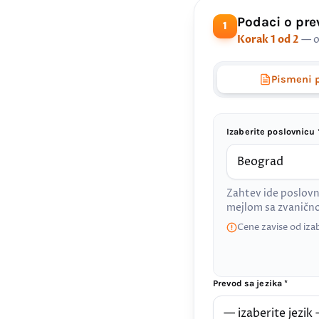
Podaci o pr
1
Korak 1 od 2
— o
Pismeni 
Izaberite poslovnicu 
Zahtev ide poslovn
mejlom sa zvanič
Cene zavise od iza
Prevod sa jezika *