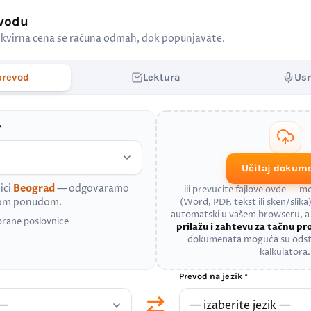
evodu
kvirna cena se računa odmah, dok popunjavate.
prevod
Lektura
Us
*
Učitaj dokum
ici
Beograd
— odgovaramo
ili prevucite fajlove ovde — 
nom ponudom.
(Word, PDF, tekst ili sken/slika)
automatski u vašem browseru, 
brane poslovnice
prilažu i zahtevu za tačnu p
dokumenata moguća su odst
kalkulatora.
Prevod na jezik *