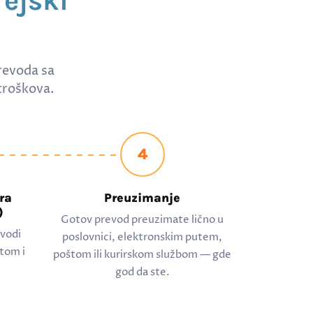
ejski
revoda sa
troškova.
4
ra
Preuzimanje
)
Gotov prevod preuzimate lično u
evodi
poslovnici, elektronskim putem,
tom i
poštom ili kurirskom službom — gde
god da ste.