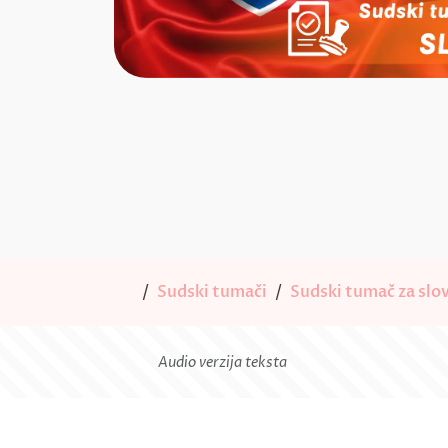
Sudski tumači
Sudski tumač za slov
Audio verzija teksta