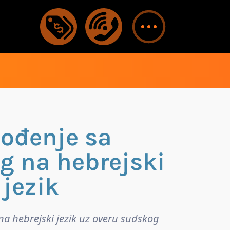
vođenje sa
g na hebrejski
jezik
na hebrejski jezik uz overu sudskog