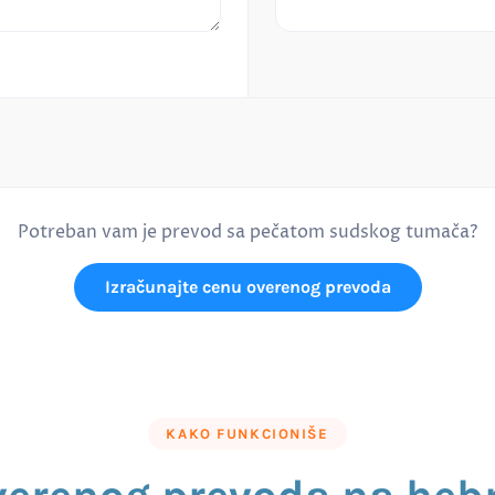
Potreban vam je prevod sa pečatom sudskog tumača?
Izračunajte cenu overenog prevoda
KAKO FUNKCIONIŠE