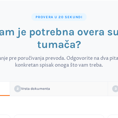
PROVERA U 20 SEKUNDI
vam je potrebna overa 
tumača?
anje pre poručivanja prevoda. Odgovorite na dva pitan
konkretan spisak onoga što vam treba.
Vrsta dokumenta
2
3