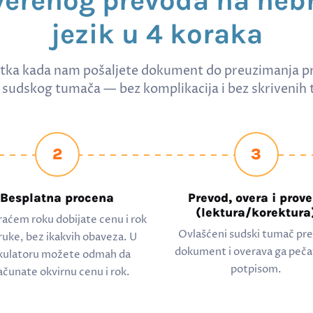
verenog prevoda na hebr
jezik u 4 koraka
tka kada nam pošaljete dokument do preuzimanja p
sudskog tumača — bez komplikacija i bez skrivenih 
2
3
Besplatna procena
Prevod, overa i prove
(lektura/korektura
raćem roku dobijate cenu i rok
Ovlašćeni sudski tumač pr
ruke, bez ikakvih obaveza. U
dokument i overava ga peča
kulatoru možete odmah da
potpisom.
ačunate okvirnu cenu i rok.