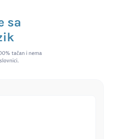
e sa
zik
100% tačan i nema
slovnici.