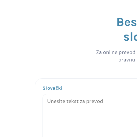
Bes
sl
Za online prevod
pravnu v
Slovački