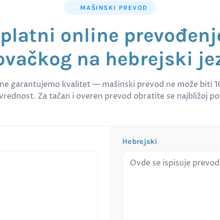
MAŠINSKI PREVOD
platni online prevođenj
ovačkog na hebrejski je
 ne garantujemo kvalitet — mašinski prevod ne može biti 
rednost. Za tačan i overen prevod obratite se najbližoj po
Hebrejski