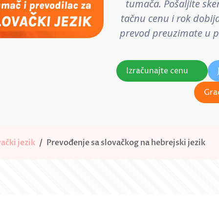
tumača. Pošaljite ske
tačnu cenu i rok dobij
prevod preuzimate u pos
Izračunajte cenu
Gra
ački jezik
Prevođenje sa slovačkog na hebrejski jezik