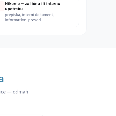
Nikome — za ličnu ili internu
upotrebu
prepiska, interni dokument,
informativni prevod
a
nice — odmah,