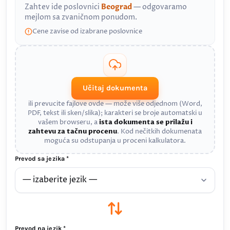
Zahtev ide poslovnici
Beograd
— odgovaramo
mejlom sa zvaničnom ponudom.
Cene zavise od izabrane poslovnice
Učitaj dokumenta
ili prevucite fajlove ovde — može više odjednom (Word,
PDF, tekst ili sken/slika); karakteri se broje automatski u
vašem browseru, a
ista dokumenta se prilažu i
zahtevu za tačnu procenu
. Kod nečitkih dokumenata
moguća su odstupanja u proceni kalkulatora.
Prevod sa jezika *
Prevod na jezik *