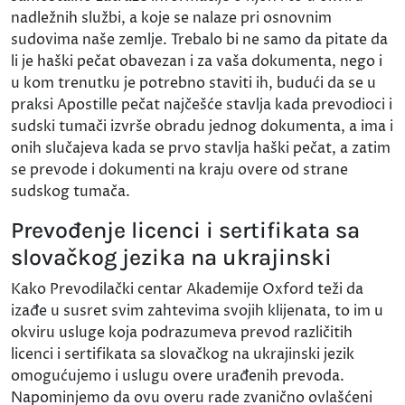
nadležnih službi, a koje se nalaze pri osnovnim
sudovima naše zemlje. Trebalo bi ne samo da pitate da
li je haški pečat obavezan i za vaša dokumenta, nego i
u kom trenutku je potrebno staviti ih, budući da se u
praksi Apostille pečat najčešće stavlja kada prevodioci i
sudski tumači izvrše obradu jednog dokumenta, a ima i
onih slučajeva kada se prvo stavlja haški pečat, a zatim
se prevode i dokumenti na kraju overe od strane
sudskog tumača.
Prevođenje licenci i sertifikata sa
slovačkog jezika na ukrajinski
Kako Prevodilački centar Akademije Oxford teži da
izađe u susret svim zahtevima svojih klijenata, to im u
okviru usluge koja podrazumeva prevod različitih
licenci i sertifikata sa slovačkog na ukrajinski jezik
omogućujemo i uslugu overe urađenih prevoda.
Napominjemo da ovu overu rade zvanično ovlašćeni