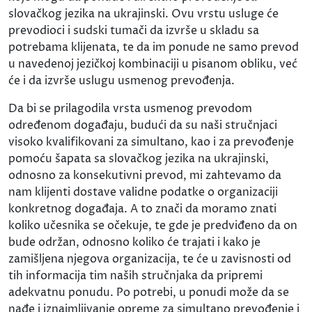
slovačkog jezika na ukrajinski. Ovu vrstu usluge će
prevodioci i sudski tumači da izvrše u skladu sa
potrebama klijenata, te da im ponude ne samo prevod
u navedenoj jezičkoj kombinaciji u pisanom obliku, već
će i da izvrše uslugu usmenog prevođenja.
Da bi se prilagodila vrsta usmenog prevodom
određenom događaju, budući da su naši stručnjaci
visoko kvalifikovani za simultano, kao i za prevođenje
pomoću šapata sa slovačkog jezika na ukrajinski,
odnosno za konsekutivni prevod, mi zahtevamo da
nam klijenti dostave validne podatke o organizaciji
konkretnog događaja. A to znači da moramo znati
koliko učesnika se očekuje, te gde je predviđeno da on
bude održan, odnosno koliko će trajati i kako je
zamišljena njegova organizacija, te će u zavisnosti od
tih informacija tim naših stručnjaka da pripremi
adekvatnu ponudu. Po potrebi, u ponudi može da se
nađe i iznajmljivanje opreme za simultano prevođenje i