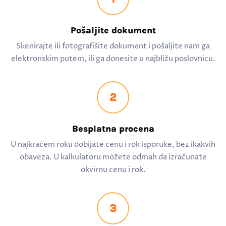
Pošaljite dokument
Skenirajte ili fotografišite dokument i pošaljite nam ga
elektronskim putem, ili ga donesite u najbližu poslovnicu.
2
Besplatna procena
U najkraćem roku dobijate cenu i rok isporuke, bez ikakvih
obaveza. U kalkulatoru možete odmah da izračunate
okvirnu cenu i rok.
3