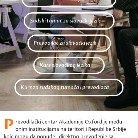
Sudski tumač za slovački jezik
Prevodilac za slovački jezik
Kurs slovačkog jezika
Kurs za sudskog tumača i prevodioca
P
revodilački centar Akademije Oxford je među
onim institucijama na teritoriji Republike Srbije
koje mogu da ponude i direktno prevođenje sa