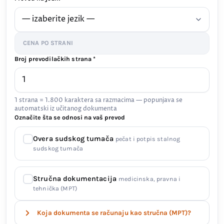
CENA PO STRANI
Broj prevodilačkih strana *
1 strana = 1.800 karaktera sa razmacima — popunjava se
automatski iz učitanog dokumenta
Označite šta se odnosi na vaš prevod
Overa sudskog tumača
pečat i potpis stalnog
sudskog tumača
Stručna dokumentacija
medicinska, pravna i
tehnička (MPT)
Koja dokumenta se računaju kao stručna (MPT)?