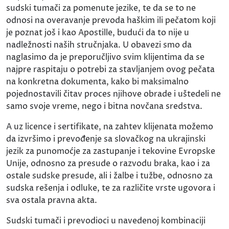
sudski tumači za pomenute jezike, te da se to ne
odnosi na overavanje prevoda haškim ili pečatom koji
je poznat još i kao Apostille, budući da to nije u
nadležnosti naših stručnjaka. U obavezi smo da
naglasimo da je preporučljivo svim klijentima da se
najpre raspitaju o potrebi za stavljanjem ovog pečata
na konkretna dokumenta, kako bi maksimalno
pojednostavili čitav proces njihove obrade i uštedeli ne
samo svoje vreme, nego i bitna novčana sredstva.
A uz licence i sertifikate, na zahtev klijenata možemo
da izvršimo i prevođenje sa slovačkog na ukrajinski
jezik za punomoćje za zastupanje i tekovine Evropske
Unije, odnosno za presude o razvodu braka, kao i za
ostale sudske presude, ali i žalbe i tužbe, odnosno za
sudska rešenja i odluke, te za različite vrste ugovora i
sva ostala pravna akta.
Sudski tumači i prevodioci u navedenoj kombinaciji