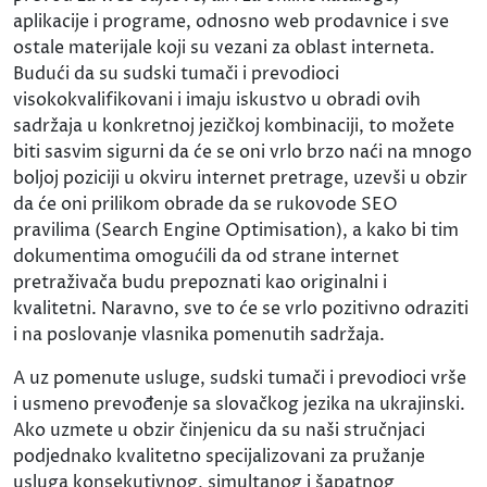
aplikacije i programe, odnosno web prodavnice i sve
ostale materijale koji su vezani za oblast interneta.
Budući da su sudski tumači i prevodioci
visokokvalifikovani i imaju iskustvo u obradi ovih
sadržaja u konkretnoj jezičkoj kombinaciji, to možete
biti sasvim sigurni da će se oni vrlo brzo naći na mnogo
boljoj poziciji u okviru internet pretrage, uzevši u obzir
da će oni prilikom obrade da se rukovode SEO
pravilima (Search Engine Optimisation), a kako bi tim
dokumentima omogućili da od strane internet
pretraživača budu prepoznati kao originalni i
kvalitetni. Naravno, sve to će se vrlo pozitivno odraziti
i na poslovanje vlasnika pomenutih sadržaja.
A uz pomenute usluge, sudski tumači i prevodioci vrše
i usmeno prevođenje sa slovačkog jezika na ukrajinski.
Ako uzmete u obzir činjenicu da su naši stručnjaci
podjednako kvalitetno specijalizovani za pružanje
usluga konsekutivnog, simultanog i šapatnog