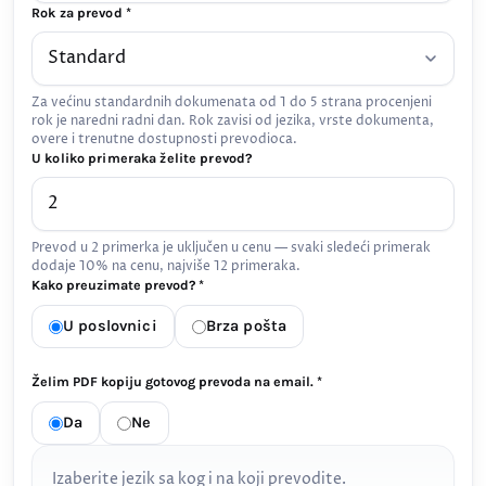
Rok za prevod *
Za većinu standardnih dokumenata od 1 do 5 strana procenjeni
rok je naredni radni dan. Rok zavisi od jezika, vrste dokumenta,
overe i trenutne dostupnosti prevodioca.
U koliko primeraka želite prevod?
Prevod u 2 primerka je uključen u cenu — svaki sledeći primerak
dodaje 10% na cenu, najviše 12 primeraka.
Kako preuzimate prevod? *
U poslovnici
Brza pošta
Želim PDF kopiju gotovog prevoda na email. *
Da
Ne
Izaberite jezik sa kog i na koji prevodite.