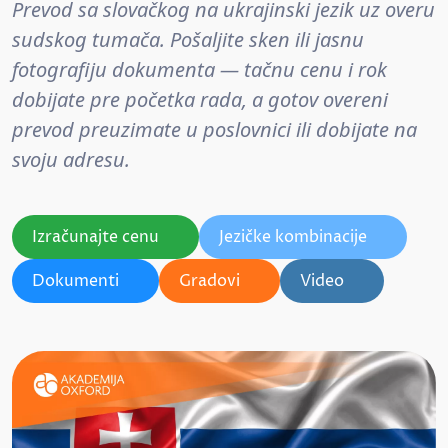
Prevod sa slovačkog na ukrajinski jezik uz overu
sudskog tumača. Pošaljite sken ili jasnu
fotografiju dokumenta — tačnu cenu i rok
dobijate pre početka rada, a gotov overeni
prevod preuzimate u poslovnici ili dobijate na
svoju adresu.
Izračunajte cenu
Jezičke kombinacije
Dokumenti
Gradovi
Video