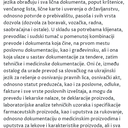
jezika obrađuju i sva lična dokumenta, poput krštenice,
venčanog lista, lične karte i uverenja o državljanstvu,
odnosno potvrde o prebivalištu, pasoša i svih vrsta
dozvola (dozvola za boravak, vozačka, radna,
saobraćajna i ostale). U skladu sa potrebama klijenata,
prevodilac i sudski tumač u pomenutoj kombinaciji
prevode i dokumenta koja čine, na prvom mestu
poslovnu dokumentaciju, kao i građevinsku, ali i ona
koja ulaze u sastav dokumentacije za tendere, zatim
tehničke i medicinske dokumentacije. Oni će, između
ostalog da urade prevod sa slovačkog na ukrajinski
jezik za rešenje o osnivanju pravnih lica, osnivački akt,
odnosno statut preduzeća, kao i za poslovne, odluke,
fakture i sve vrste poslovnih izveštaja, a mogu da
prevedu i lekarske nalaze, te deklaracije proizvoda,
laboratorijske analize tehničkih uzoraka i specifikacije
farmaceutskih proizvoda, kao i uputstva za rukovanje,
odnosno dokumentaciju o medicinskim proizvodima i
uputstva za lekove i karakteristike proizvoda, ali i sva