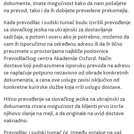
dokumente, imate mogućnost kako da nam pošaljete
na prevod, tako i da ih dobijete prevedene prekomejla.
Kada prevodilac i sudski tumač budu izvršili prevođenje
sa slovačkog jezika na ukrajinski za dostavljanje
sadržaje, a potom i overu ako je potrebno, možemo da
vam ih isporučimo na određenu adresu ili da ih lično
preuzmete u prostorijama najbliže poslovnice
Prevodilačkog centra Akademije Oxford. Način
dostave koji podrazumeva isporuku prevoda na adresu
se naplaćuje potpuno nezavisno od obrade konkretnih
dokumenata, a cena ove usluge zavisi isključivo od
konkretne kurirske službe koja vrši uslugu dostave.
Hitno prevođenje sa slovačkog jezika na ukrajinski za
dokumenta stvara mogućnost da klijenti prvo izvrše
njihovo slanje na mejl, a da originale na uvid dostave
naknadno.
Prevodilac i sudski tumač će, između ostalog na vaš