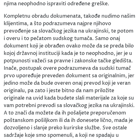
njima neophodno ispraviti određene greške.
Kompletnu obradu dokumenata, takođe nudimo našim
klijentima, a što podrazumeva najpre njihovo
prevođenje sa slovačkog jezika na ukrajinski, te potom
i overu i to pečatom sudskog tumača. Samo onaj
dokument koji je obrađen ovako može da se preda bilo
kojoj državnoj instituciji kada je to neophodno, jer je u
potpunosti važeći sa pravne i zakonske tačke gledišta.
Inače, postupak overe podrazumeva da sudski tumač
prvo upoređuje preveden dokument sa originalnim, jer
jedino može da bude overen onaj prevod koji je veran
originalu, pa zato i jeste bitno da nam priložite
originale na uvid kada budete slali materijale za koje su
vam potrebni prevodi sa slovačkog jezika na ukrajinski.
A to znači da možete da ih pošaljete preporučenom
poštanskom pošiljkom ili da ih donesete lično, mada je
dozvoljeno i slanje preko kurirske službe. Sve ostale
sadržaje koje smo spomenuli, a koji ne spadaju u