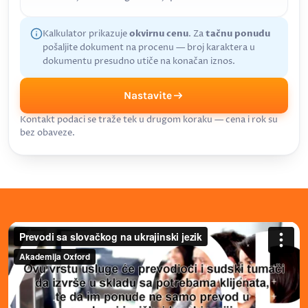
Kalkulator prikazuje
okvirnu cenu
. Za
tačnu ponudu
pošaljite dokument na procenu — broj karaktera u
dokumentu presudno utiče na konačan iznos.
Nastavite
Kontakt podaci se traže tek u drugom koraku — cena i rok su
bez obaveze.