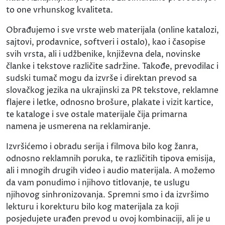
to one vrhunskog kvaliteta.
Obrađujemo i sve vrste web materijala (online katalozi,
sajtovi, prodavnice, softveri i ostalo), kao i časopise
svih vrsta, ali i udžbenike, književna dela, novinske
članke i tekstove različite sadržine. Takođe, prevodilac i
sudski tumač mogu da izvrše i direktan prevod sa
slovačkog jezika na ukrajinski za PR tekstove, reklamne
flajere i letke, odnosno brošure, plakate i vizit kartice,
te kataloge i sve ostale materijale čija primarna
namena je usmerena na reklamiranje.
Izvršićemo i obradu serija i filmova bilo kog žanra,
odnosno reklamnih poruka, te različitih tipova emisija,
ali i mnogih drugih video i audio materijala. A možemo
da vam ponudimo i njihovo titlovanje, te uslugu
njihovog sinhronizovanja. Spremni smo i da izvršimo
lekturu i korekturu bilo kog materijala za koji
posjedujete urađen prevod u ovoj kombinaciji, ali je u