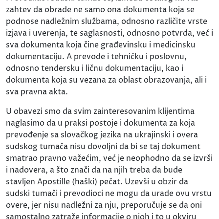
zahtev da obrade ne samo ona dokumenta koja se
podnose nadležnim službama, odnosno različite vrste
izjava i uverenja, te saglasnosti, odnosno potvrda, već i
sva dokumenta koja čine građevinsku i medicinsku
dokumentaciju. A prevode i tehničku i poslovnu,
odnosno tendersku i ličnu dokumentaciju, kao i
dokumenta koja su vezana za oblast obrazovanja, ali i
sva pravna akta.
U obavezi smo da svim zainteresovanim klijentima
naglasimo da u praksi postoje i dokumenta za koja
prevođenje sa slovačkog jezika na ukrajinski i overa
sudskog tumača nisu dovoljni da bi se taj dokument
smatrao pravno važećim, već je neophodno da se izvrši
i nadovera, a što znači da na njih treba da bude
stavljen Apostille (haški) pečat. Uzevši u obzir da
sudski tumači i prevodioci ne mogu da urade ovu vrstu
overe, jer nisu nadležni za nju, preporučuje se da oni
samostalno zatraže informacije o njoh i to u okviru