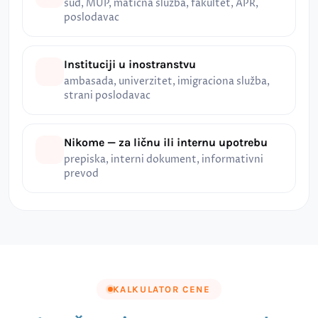
sud, MUP, matična služba, fakultet, APR,
poslodavac
Instituciji u inostranstvu
ambasada, univerzitet, imigraciona služba,
strani poslodavac
Nikome — za ličnu ili internu upotrebu
prepiska, interni dokument, informativni
prevod
KALKULATOR CENE