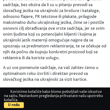
sadržaja, bez obzira da li su u pitanju prevodi sa
slovačkog jezika na ukrajinski za brošure i kataloge,
odnosno flajere, PR tekstove ili plakate, prilagode
maksimalno duhu ukrajinskog jezika, čime se i postiže
osnovni cilj obrađivanja ove vrste sadržaja, jer se svim
onim ljudima koji su potencijalni klijenti i kojima je
ukrajinski jezik maternji omogućuje najpre da se
upoznaju sa predmetom reklamiranja, te se očekuje od
njih da počnu da kupuju konkretni proizvod koji se
reklamira ili da koriste uslugu.
A uz sve pomenute sadržaje, na vaš zahtev ćemo u
optimalnom roku izvršiti i direktan prevod sa
slovačkog jezika na ukrajinski za vizit kartice.
Prevod filmova različitih žanrova sa
Koristimo kolačiće kako bismo poboljšali vaše iskustvo
na sajtu. Nastavkom pregledanja prihvatate našu upotrebu
slovačkog jezika na ukrajinski
kolačića.
Kontaktirajte nas
Pošaljite dokument
U redu
Ako su vam neophodni prevodi filmova sa slovačkog