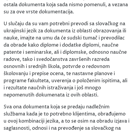
ostala dokumenta koja sada nismo pomenuli, a vezana
su za ove vrste dokumentacija.
U slučaju da su vam potrebni prevodi sa slovačkog na
ukrajinski jezik za dokumenta iz oblasti obrazovanja ili
nauke, imajte na umu da će sudski tumač i prevodilac
da obrade kako diplome i dodatke diplomi, naučne
patente i seminarske, ali i diplomske, odnosno naučne
radove, tako i svedočanstva završenih razreda
osnovnih i srednjih škola, potvrde o redovnom
školovanju i prepise ocena, te nastavne planove i
programe fakulteta, uverenja o položenim ispitima, ali
i rezultate naučnih istraživanja i još mnogo
nepomenutih dokumenata iz ovih oblasti.
Sva ona dokumenta koja se predaju nadležnim
službama kada je to potrebno klijentima, obrađujemo
u ovoj kombinaciji jezika, a to se osim na obradu izjava i
saglasnosti, odnosi i na prevođenje sa slovačkog na