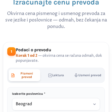
Izračunajte cenu prevoda
Okvirna cena pismenog i usmenog prevoda za
sve jezike i poslovnice — odmah, bez čekanja na
ponudu.
Podaci o prevodu
1
Korak 1 od 2
— okvirna cena se računa odmah, dok
popunjavate.
Pismeni
Lektura
Usmeni prevod
prevod
Izaberite poslovnicu *