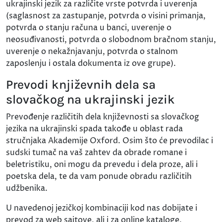
ukrajinski jezik za različite vrste potvrda i uverenja
(saglasnost za zastupanje, potvrda o visini primanja,
potvrda o stanju računa u banci, uverenje o
neosuđivanosti, potvrda o slobodnom bračnom stanju,
uverenje o nekažnjavanju, potvrda o stalnom
zaposlenju i ostala dokumenta iz ove grupe).
Prevodi književnih dela sa
slovačkog na ukrajinski jezik
Prevođenje različitih dela književnosti sa slovačkog
jezika na ukrajinski spada takođe u oblast rada
stručnjaka Akademije Oxford. Osim što će prevodilac i
sudski tumač na vaš zahtev da obrade romane i
beletristiku, oni mogu da prevedu i dela proze, ali i
poetska dela, te da vam ponude obradu različitih
udžbenika.
U navedenoj jezičkoj kombinaciji kod nas dobijate i
prevod za web sajtove, ali i za online kataloge,