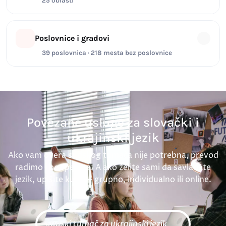
25 oblasti
Poslovnice i gradovi
39 poslovnica · 218 mesta bez poslovnice
Povezane usluge za slovački i
ukrajinski jezik
Ako vam overa sudskog tumača nije potrebna, prevod
radimo i bez pečata. A ako želite sami da savladate
jezik, upišite kurs — grupno, individualno ili online.
Sudski tumač za ukrajinski jezik