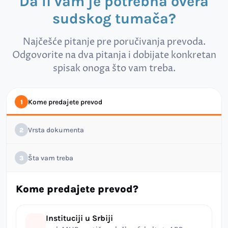
Da li vam je potrebna overa
sudskog tumača?
Najčešće pitanje pre poručivanja prevoda.
Odgovorite na dva pitanja i dobijate konkretan
spisak onoga što vam treba.
Kome predajete prevod
1
Vrsta dokumenta
2
Šta vam treba
3
Kome predajete prevod?
Instituciji u Srbiji