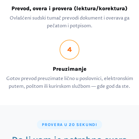
Prevod, overa i provera (lektura/korektura)
Ovlašćeni sudski tumač prevodi dokument i overava ga
pečatom i potpisom.
4
Preuzimanje
Gotov prevod preuzimate lično u poslovnici, elektronskim
putem, poštom ili kurirskom službom — gde god da ste.
PROVERA U 20 SEKUNDI