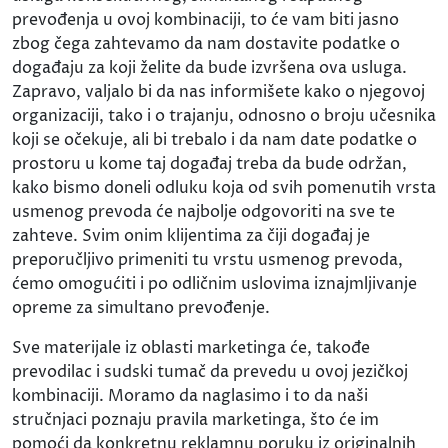
prevođenja u ovoj kombinaciji, to će vam biti jasno
zbog čega zahtevamo da nam dostavite podatke o
događaju za koji želite da bude izvršena ova usluga.
Zapravo, valjalo bi da nas informišete kako o njegovoj
organizaciji, tako i o trajanju, odnosno o broju učesnika
koji se očekuje, ali bi trebalo i da nam date podatke o
prostoru u kome taj događaj treba da bude održan,
kako bismo doneli odluku koja od svih pomenutih vrsta
usmenog prevoda će najbolje odgovoriti na sve te
zahteve. Svim onim klijentima za čiji događaj je
preporučljivo primeniti tu vrstu usmenog prevoda,
ćemo omogućiti i po odličnim uslovima iznajmljivanje
opreme za simultano prevođenje.
Sve materijale iz oblasti marketinga će, takođe
prevodilac i sudski tumač da prevedu u ovoj jezičkoj
kombinaciji. Moramo da naglasimo i to da naši
stručnjaci poznaju pravila marketinga, što će im
pomoći da konkretnu reklamnu poruku iz originalnih