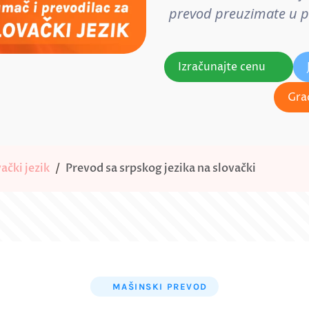
prevod preuzimate u pos
Izračunajte cenu
Gra
ački jezik
Prevod sa srpskog jezika na slovački
MAŠINSKI PREVOD