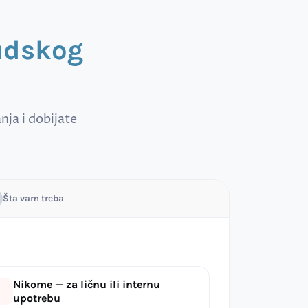
sudskog
ja i dobijate
Šta vam treba
Nikome — za ličnu ili internu
upotrebu