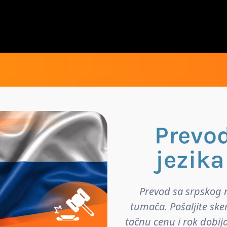
Prevo
jezika
Prevod sa srpskog n
tumača. Pošaljite ske
tačnu cenu i rok dobij