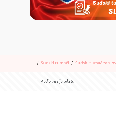
Sudski tumači
Sudski tumač za slov
Audio verzija teksta