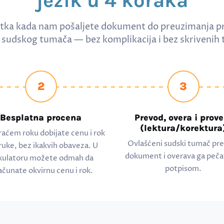
jezik u 4 koraka
tka kada nam pošaljete dokument do preuzimanja p
sudskog tumača — bez komplikacija i bez skrivenih 
2
3
Besplatna procena
Prevod, overa i prove
(lektura/korektura
raćem roku dobijate cenu i rok
Ovlašćeni sudski tumač pr
ruke, bez ikakvih obaveza. U
dokument i overava ga peča
kulatoru možete odmah da
potpisom.
ačunate okvirnu cenu i rok.