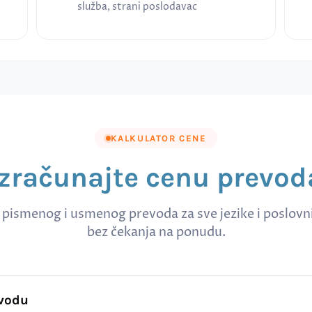
služba, strani poslodavac
KALKULATOR CENE
Izračunajte cenu prevod
 pismenog i usmenog prevoda za sve jezike i poslov
bez čekanja na ponudu.
evodu