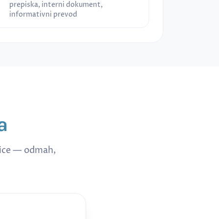
prepiska, interni dokument,
informativni prevod
a
nice — odmah,