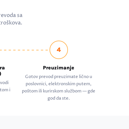
revoda sa
troškova.
4
ra
Preuzimanje
)
Gotov prevod preuzimate lično u
evodi
poslovnici, elektronskim putem,
tom i
poštom ili kurirskom službom — gde
god da ste.