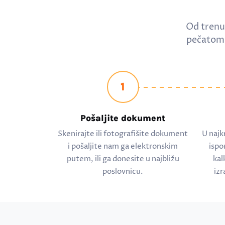
Od trenu
pečatom 
1
Pošaljite dokument
Skenirajte ili fotografišite dokument
U najk
i pošaljite nam ga elektronskim
ispo
putem, ili ga donesite u najbližu
kal
poslovnicu.
izr