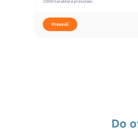
2000
karaktera preostalo.
Prevedi
Do o