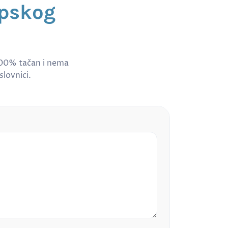
rpskog
100% tačan i nema
slovnici.