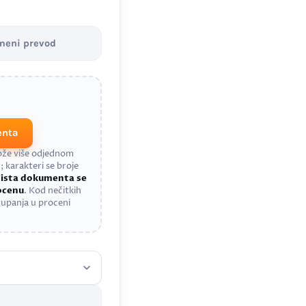
meni prevod
enta
može više odjednom
; karakteri se broje
a
ista dokumenta se
rocenu
. Kod nečitkih
upanja u proceni