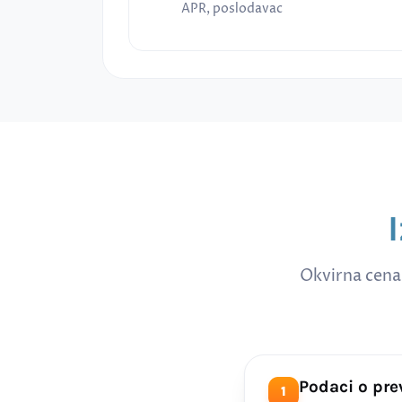
APR, poslodavac
Okvirna cena
Podaci o pr
1