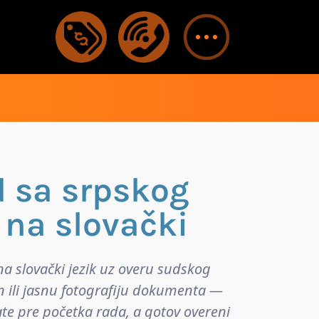
d sa srpskog
 na slovački
a slovački jezik uz overu sudskog
n ili jasnu fotografiju dokumenta —
ate pre početka rada, a gotov overeni