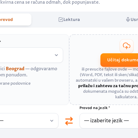
kvirna cena se računa odmah, dok popunjavate.
prevod
Lektura
Us
*
Učitaj dokum
ici
Beograd
— odgovaramo
ili prevucite fajlove ovde — 
nom ponudom.
(Word, PDF, tekst ili sken/slika)
automatski u vašem browseru, 
brane poslovnice
prilažu i zahtevu za tačnu p
dokumenata moguća su odst
kalkulatora.
Prevod na jezik *