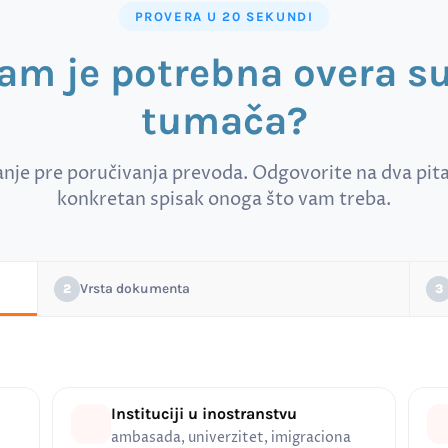
PROVERA U 20 SEKUNDI
vam je potrebna overa 
tumača?
anje pre poručivanja prevoda. Odgovorite na dva pitan
konkretan spisak onoga što vam treba.
Vrsta dokumenta
2
3
Instituciji u inostranstvu
ambasada, univerzitet, imigraciona