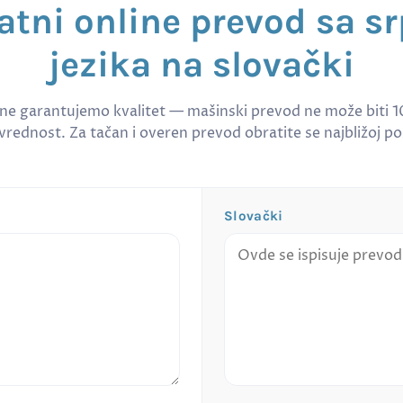
atni online prevod sa s
jezika na slovački
 ne garantujemo kvalitet — mašinski prevod ne može biti 
rednost. Za tačan i overen prevod obratite se najbližoj po
Slovački