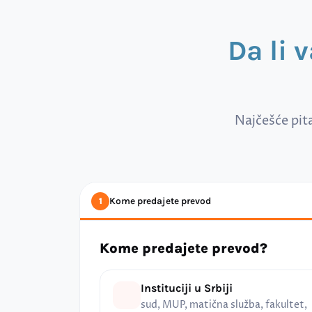
Da li 
Najčešće pit
Kome predajete prevod
1
Kome predajete prevod?
Instituciji u Srbiji
sud, MUP, matična služba, fakultet,