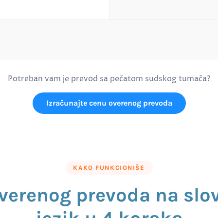
Potreban vam je prevod sa pečatom sudskog tumača?
Izračunajte cenu overenog prevoda
KAKO FUNKCIONIŠE
verenog prevoda na slo