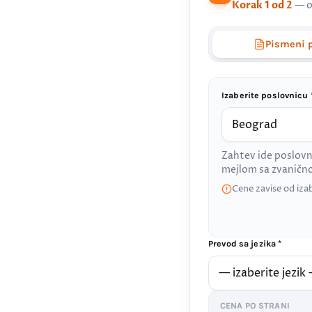
Korak 1 od 2
— o
Pismeni 
Izaberite poslovnicu 
Zahtev ide poslovn
mejlom sa zvanič
Cene zavise od iza
Prevod sa jezika *
CENA PO STRANI