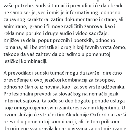
vaše potrebe. Sudski tumači i prevodioci će da obrade
ne samo serije, već i emisije informativnog, odnosno
zabavnog karaktera, zatim dokumentarne i crtane, ali i
animirane, igrane i filmove različitih žanrova, kao i
reklamne poruke i druge audio i video sadržaje.
Književna dela, poput proznih i poetskih, odnosno
romana, ali i beletristike i drugih književnih vrsta ćemo,
takođe da vaš zahtev da obradimo u pomenutoj
jezičkoj kombinaciji.
A prevodilac i sudski tumač mogu da izvrše i direktno
prevođenje u ovoj jezičkoj kombinaciji za časopise,
odnosno članke iz novina, kao i za sve vrste udžbenika.
Profesionalni prevodi sa slovačkog na nemački jezik
internet sajtova, takođe su deo bogate ponude usluga
koje omogućujemo svim zainteresovanim klijentima. U
ovom slučaju će stručni tim Akademije Oxford da izvrši
prevod u pomenutoj kombinaciji, ali će tom prilikom i
da primene sva pravila koja su vezana za optimizovanje