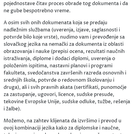
pojednostave čitav proces obrade tog dokumenta i da
ne gube bespotrebno vreme.
A osim svih onih dokumenata koja se predaju
nadležnim službama (uverenja, izjave, saglasnosti i
potvrde bilo koje vrste), nudimo vam i prevođenje sa
slovačkog jezika na nemački za dokumenta iz oblasti
obrazovanja i nauke (prepisi ocena, rezultati naučnih
istraživanja, diplome i dodaci diplomi, uverenja o
položenim ispitima, nastavni planovi i programi
fakulteta, svedočanstva završenih razreda osnovnih i
srednjih škola, potvrde o redovnom školovanju i
druga), ali i svih pravnih akata (sertifikati, punomoćje
za zastupanje, ugovori, licence, sudske presude,
tekovine Evropske Unije, sudske odluke, tužbe, rešenja
i žalbe).
Možemo, na zahtev klijenata da izvršimo i prevod u
ovoj kombinaciji jezika kako za diplomske i naučne,