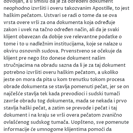
dovoljan, a u smislu da je za određeni dokument
neophodno izvršiti i overu takozvanim Apostille, to jest
haškim pečatom. Ustvari se radi o tome da se ova
vrsta overe vrši za ona dokumenta koja određuje
zakon i uvek na tačno određen način, ali da je svaki
klijent obavezan da dobije sve relevantne podatke o
tome i to u nadležnim institucijama, koje se nalaze u
okviru osnovnih sudova. Prvenstveno se očekuje da
klijent pre nego što donese dokument našim
stručnjacima na obradu sazna da li je za taj dokument
potrebno izvršiti overu haškim pečatom, a ukoliko
jeste on mora da pita u kom trenutku tokom procesa
obrade dokumenta se stavlja pomenuti pečat, jer se on
najčešće stavlja tek kada prevodioci i sudski tumači
završe obradu tog dokumenta, mada se nekada i prvo
stavlja haški pečat, a zatim se prevode i pečat i taj
dokument i na kraju se vrši overa pečatom zvanično
ovlašćenog sudskog tumača. Uopšteno, sve pomenute
informacije će umnogome klijentima pomoći da