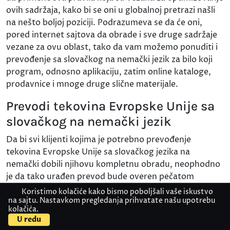
ovih sadržaja, kako bi se oni u globalnoj pretrazi našli
na nešto boljoj poziciji. Podrazumeva se da će oni,
pored internet sajtova da obrade i sve druge sadržaje
vezane za ovu oblast, tako da vam možemo ponuditi i
prevođenje sa slovačkog na nemački jezik za bilo koji
program, odnosno aplikaciju, zatim online kataloge,
prodavnice i mnoge druge slične materijale.
Prevodi tekovina Evropske Unije sa
slovačkog na nemački jezik
Da bi svi klijenti kojima je potrebno prevođenje
tekovina Evropske Unije sa slovačkog jezika na
nemački dobili njihovu kompletnu obradu, neophodno
je da tako urađen prevod bude overen pečatom
zvanično ovlašćenog lica, što je zapravo sudski tumač.
Koristimo kolačiće kako bismo poboljšali vaše iskustvo
Upravo tu uslugu svim svojim klijentima i nudi
na sajtu. Nastavkom pregledanja prihvatate našu upotrebu
kolačića.
Kontaktirajte nas
Pošaljite dokument
Prevodilački centar Akademije Oxford i na taj način
U redu
maksimalno štedi vreme svojih klijenata. Praktično