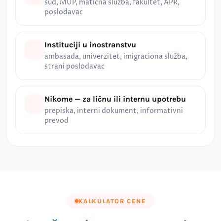
sud, MUP, matična služba, fakultet, APR,
poslodavac
Instituciji u inostranstvu
ambasada, univerzitet, imigraciona služba,
strani poslodavac
Nikome — za ličnu ili internu upotrebu
prepiska, interni dokument, informativni
prevod
KALKULATOR CENE