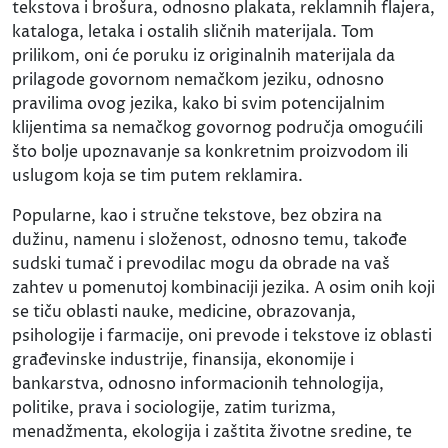
tekstova i brošura, odnosno plakata, reklamnih flajera,
kataloga, letaka i ostalih sličnih materijala. Tom
prilikom, oni će poruku iz originalnih materijala da
prilagode govornom nemačkom jeziku, odnosno
pravilima ovog jezika, kako bi svim potencijalnim
klijentima sa nemačkog govornog područja omogućili
što bolje upoznavanje sa konkretnim proizvodom ili
uslugom koja se tim putem reklamira.
Popularne, kao i stručne tekstove, bez obzira na
dužinu, namenu i složenost, odnosno temu, takođe
sudski tumač i prevodilac mogu da obrade na vaš
zahtev u pomenutoj kombinaciji jezika. A osim onih koji
se tiču oblasti nauke, medicine, obrazovanja,
psihologije i farmacije, oni prevode i tekstove iz oblasti
građevinske industrije, finansija, ekonomije i
bankarstva, odnosno informacionih tehnologija,
politike, prava i sociologije, zatim turizma,
menadžmenta, ekologija i zaštita životne sredine, te