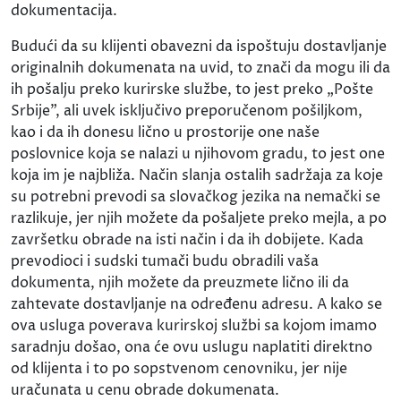
dokumentacija.
Budući da su klijenti obavezni da ispoštuju dostavljanje
originalnih dokumenata na uvid, to znači da mogu ili da
ih pošalju preko kurirske službe, to jest preko „Pošte
Srbije", ali uvek isključivo preporučenom pošiljkom,
kao i da ih donesu lično u prostorije one naše
poslovnice koja se nalazi u njihovom gradu, to jest one
koja im je najbliža. Način slanja ostalih sadržaja za koje
su potrebni prevodi sa slovačkog jezika na nemački se
razlikuje, jer njih možete da pošaljete preko mejla, a po
završetku obrade na isti način i da ih dobijete. Kada
prevodioci i sudski tumači budu obradili vaša
dokumenta, njih možete da preuzmete lično ili da
zahtevate dostavljanje na određenu adresu. A kako se
ova usluga poverava kurirskoj službi sa kojom imamo
saradnju došao, ona će ovu uslugu naplatiti direktno
od klijenta i to po sopstvenom cenovniku, jer nije
uračunata u cenu obrade dokumenata.