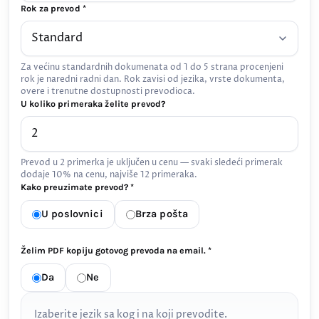
Rok za prevod *
Za većinu standardnih dokumenata od 1 do 5 strana procenjeni
rok je naredni radni dan. Rok zavisi od jezika, vrste dokumenta,
overe i trenutne dostupnosti prevodioca.
U koliko primeraka želite prevod?
Prevod u 2 primerka je uključen u cenu — svaki sledeći primerak
dodaje 10% na cenu, najviše 12 primeraka.
Kako preuzimate prevod? *
U poslovnici
Brza pošta
Želim PDF kopiju gotovog prevoda na email. *
Da
Ne
Izaberite jezik sa kog i na koji prevodite.