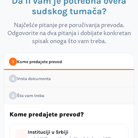
Da li vam je potrebna overa
sudskog tumača?
Najčešće pitanje pre poručivanja prevoda.
Odgovorite na dva pitanja i dobijate konkretan
spisak onoga što vam treba.
Kome predajete prevod
1
Vrsta dokumenta
2
Šta vam treba
3
Kome predajete prevod?
Instituciji u Srbiji