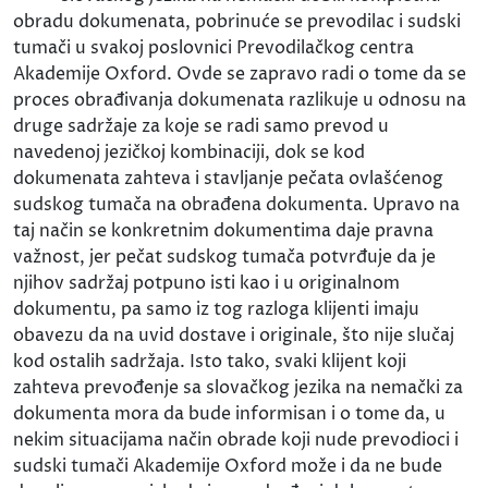
obradu dokumenata, pobrinuće se prevodilac i sudski
tumači u svakoj poslovnici Prevodilačkog centra
Akademije Oxford. Ovde se zapravo radi o tome da se
proces obrađivanja dokumenata razlikuje u odnosu na
druge sadržaje za koje se radi samo prevod u
navedenoj jezičkoj kombinaciji, dok se kod
dokumenata zahteva i stavljanje pečata ovlašćenog
sudskog tumača na obrađena dokumenta. Upravo na
taj način se konkretnim dokumentima daje pravna
važnost, jer pečat sudskog tumača potvrđuje da je
njihov sadržaj potpuno isti kao i u originalnom
dokumentu, pa samo iz tog razloga klijenti imaju
obavezu da na uvid dostave i originale, što nije slučaj
kod ostalih sadržaja. Isto tako, svaki klijent koji
zahteva prevođenje sa slovačkog jezika na nemački za
dokumenta mora da bude informisan i o tome da, u
nekim situacijama način obrade koji nude prevodioci i
sudski tumači Akademije Oxford može i da ne bude