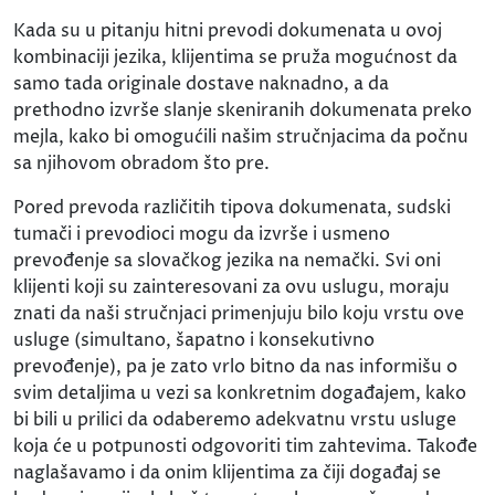
Kada su u pitanju hitni prevodi dokumenata u ovoj
kombinaciji jezika, klijentima se pruža mogućnost da
samo tada originale dostave naknadno, a da
prethodno izvrše slanje skeniranih dokumenata preko
mejla, kako bi omogućili našim stručnjacima da počnu
sa njihovom obradom što pre.
Pored prevoda različitih tipova dokumenata, sudski
tumači i prevodioci mogu da izvrše i usmeno
prevođenje sa slovačkog jezika na nemački. Svi oni
klijenti koji su zainteresovani za ovu uslugu, moraju
znati da naši stručnjaci primenjuju bilo koju vrstu ove
usluge (simultano, šapatno i konsekutivno
prevođenje), pa je zato vrlo bitno da nas informišu o
svim detaljima u vezi sa konkretnim događajem, kako
bi bili u prilici da odaberemo adekvatnu vrstu usluge
koja će u potpunosti odgovoriti tim zahtevima. Takođe
naglašavamo i da onim klijentima za čiji događaj se