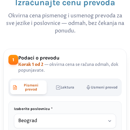
Izračunajte cenu prevoda
Okvirna cena pismenog i usmenog prevoda za
sve jezike i poslovnice — odmah, bez čekanja na
ponudu.
Podaci o prevodu
1
Korak 1 od 2
— okvirna cena se računa odmah, dok
popunjavate.
Pismeni
Lektura
Usmeni prevod
prevod
Izaberite poslovnicu *