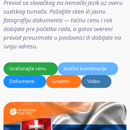
Prevod sa slovačkog na nemački jezik uz overu
sudskog tumača. Pošaljite sken ili jasnu
fotografiju dokumenta — tačnu cenu i rok
dobijate pre početka rada, a gotov overeni
prevod preuzimate u poslovnici ili dobijate na
svoju adresu.
Izračunajte cenu
Jezičke kombinacije
Dokumenti
Gradovi
Video