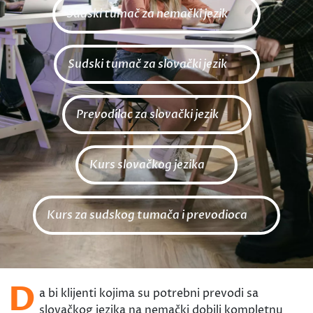
Sudski tumač za nemački jezik
Sudski tumač za slovački jezik
Prevodilac za slovački jezik
Kurs slovačkog jezika
Kurs za sudskog tumača i prevodioca
D
a bi klijenti kojima su potrebni prevodi sa
slovačkog jezika na nemački dobili kompletnu