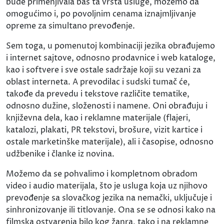
bude primenjivala baš ta vrsta usluge, možemo da
omogućimo i, po povoljnim cenama iznajmljivanje
opreme za simultano prevođenje.
Sem toga, u pomenutoj kombinaciji jezika obrađujemo
i internet sajtove, odnosno prodavnice i web kataloge,
kao i softvere i sve ostale sadržaje koji su vezani za
oblast interneta. A prevodilac i sudski tumač će,
takođe da prevedu i tekstove različite tematike,
odnosno dužine, složenosti i namene. Oni obrađuju i
književna dela, kao i reklamne materijale (flajeri,
katalozi, plakati, PR tekstovi, brošure, vizit kartice i
ostale marketinške materijale), ali i časopise, odnosno
udžbenike i članke iz novina.
Možemo da se pohvalimo i kompletnom obradom
video i audio materijala, što je usluga koja uz njihovo
prevođenje sa slovačkog jezika na nemački, uključuje i
sinhronizovanje ili titlovanje. Ona se se odnosi kako na
filmska ostvarenja bilo kog žanra, tako i na reklamne