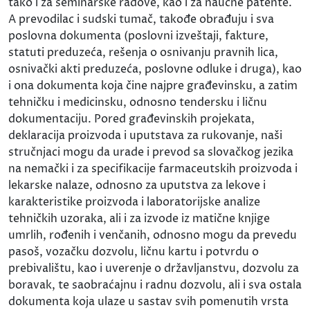
tako i za seminarske radove, kao i za naučne patente.
A prevodilac i sudski tumač, takođe obrađuju i sva
poslovna dokumenta (poslovni izveštaji, fakture,
statuti preduzeća, rešenja o osnivanju pravnih lica,
osnivački akti preduzeća, poslovne odluke i druga), kao
i ona dokumenta koja čine najpre građevinsku, a zatim
tehničku i medicinsku, odnosno tendersku i ličnu
dokumentaciju. Pored građevinskih projekata,
deklaracija proizvoda i uputstava za rukovanje, naši
stručnjaci mogu da urade i prevod sa slovačkog jezika
na nemački i za specifikacije farmaceutskih proizvoda i
lekarske nalaze, odnosno za uputstva za lekove i
karakteristike proizvoda i laboratorijske analize
tehničkih uzoraka, ali i za izvode iz matične knjige
umrlih, rođenih i venčanih, odnosno mogu da prevedu
pasoš, vozačku dozvolu, ličnu kartu i potvrdu o
prebivalištu, kao i uverenje o državljanstvu, dozvolu za
boravak, te saobraćajnu i radnu dozvolu, ali i sva ostala
dokumenta koja ulaze u sastav svih pomenutih vrsta