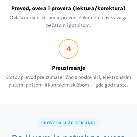
Prevod, overa i provera (lektura/korektura)
Ovlašćeni sudski tumač prevodi dokument i overava ga
pečatom i potpisom.
4
Preuzimanje
Gotov prevod preuzimate lično u poslovnici, elektronskim
putem, poštom ili kurirskom službom — gde god da ste.
PROVERA U 20 SEKUNDI