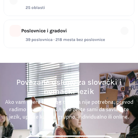
25 oblasti
Poslovnice i gradovi
39 poslovnica · 218 mesta bez poslovnice
Povezane usluge za slovački i
nemački jezik
Ako vam overa sudskog tumača nije potrebna, prevod
radimo i bez pečata. A ako želite sami da savladate
jezik, upišite kurs — grupno, individualno ili online.