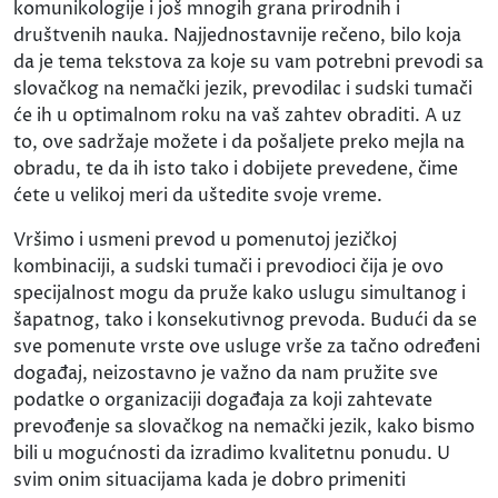
komunikologije i još mnogih grana prirodnih i
društvenih nauka. Najjednostavnije rečeno, bilo koja
da je tema tekstova za koje su vam potrebni prevodi sa
slovačkog na nemački jezik, prevodilac i sudski tumači
će ih u optimalnom roku na vaš zahtev obraditi. A uz
to, ove sadržaje možete i da pošaljete preko mejla na
obradu, te da ih isto tako i dobijete prevedene, čime
ćete u velikoj meri da uštedite svoje vreme.
Vršimo i usmeni prevod u pomenutoj jezičkoj
kombinaciji, a sudski tumači i prevodioci čija je ovo
specijalnost mogu da pruže kako uslugu simultanog i
šapatnog, tako i konsekutivnog prevoda. Budući da se
sve pomenute vrste ove usluge vrše za tačno određeni
događaj, neizostavno je važno da nam pružite sve
podatke o organizaciji događaja za koji zahtevate
prevođenje sa slovačkog na nemački jezik, kako bismo
bili u mogućnosti da izradimo kvalitetnu ponudu. U
svim onim situacijama kada je dobro primeniti