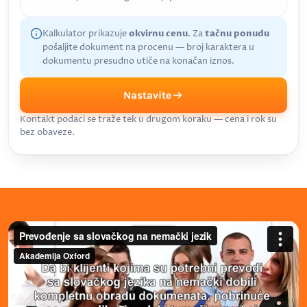
Kalkulator prikazuje
okvirnu cenu
. Za
tačnu ponudu
pošaljite dokument na procenu — broj karaktera u
dokumentu presudno utiče na konačan iznos.
Nastavite
Kontakt podaci se traže tek u drugom koraku — cena i rok su
bez obaveze.