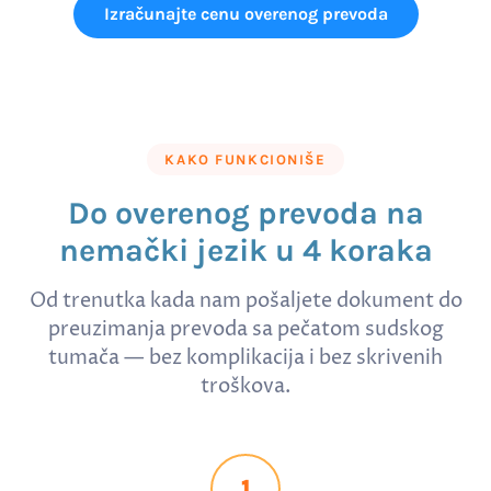
Izračunajte cenu overenog prevoda
KAKO FUNKCIONIŠE
Do overenog prevoda na
nemački jezik u 4 koraka
Od trenutka kada nam pošaljete dokument do
preuzimanja prevoda sa pečatom sudskog
tumača — bez komplikacija i bez skrivenih
troškova.
1