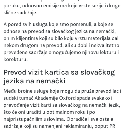
poruke, odnosno emisije ma koje vrste serije i druge
slične sadržaje.
A pored svih usluga koje smo pomenuli, a koje se
odnose na prevod sa slovačkog jezika na nemački,
onim klijentima koji su bilo koju vrstu materijala dali
nekom drugom na prevod, ali su dobili nekvalitetno
prevedene sadržaje omogućujemo njihovu lekturu i
korekturu.
Prevod vizit kartica sa slovačkog
jezika na nemački
Među brojne usluge koje mogu da pruže prevodilac i
sudski tumač Akademije Oxford spada svakako i
prevođenje vizit karti sa slovačkog na nemački jezik,
što će oni uraditi u optimalnom roku i po
najpristupačnijim uslovima. Obradiće i sve ostale
sadržaje koji su namenjeni reklamiranju, poput PR