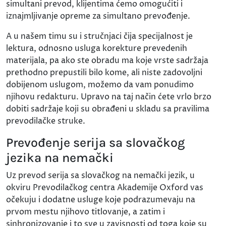
simultani prevod, klijentima ćemo omogućiti i
iznajmljivanje opreme za simultano prevođenje.
A u našem timu su i stručnjaci čija specijalnost je
lektura, odnosno usluga korekture prevedenih
materijala, pa ako ste obradu ma koje vrste sadržaja
prethodno prepustili bilo kome, ali niste zadovoljni
dobijenom uslugom, možemo da vam ponudimo
njihovu redakturu. Upravo na taj način ćete vrlo brzo
dobiti sadržaje koji su obrađeni u skladu sa pravilima
prevodilačke struke.
Prevođenje serija sa slovačkog
jezika na nemački
Uz prevod serija sa slovačkog na nemački jezik, u
okviru Prevodilačkog centra Akademije Oxford vas
očekuju i dodatne usluge koje podrazumevaju na
prvom mestu njihovo titlovanje, a zatim i
sinhronizovanje i to sve u zavisnosti od toga koje su