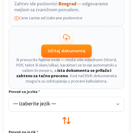
Zahtev ide poslovnici
Beograd
— odgovaramo
mejlom sa zvaničnom ponudom.
Cene zavise od izabrane poslovnice
Učitaj dokumenta
ili prevucite fajlove ovde — može više odjednom (Word,
PDF, tekst ili sken/slika); karakteri se broje automatski u
vašem browseru, a
ista dokumenta se prilažu i
zahtevu za tačnu procenu
. Kod nečitkih dokumenata
moguća su odstupanja u proceni kalkulatora.
Prevod sa jezika *
Prevod na jezik *