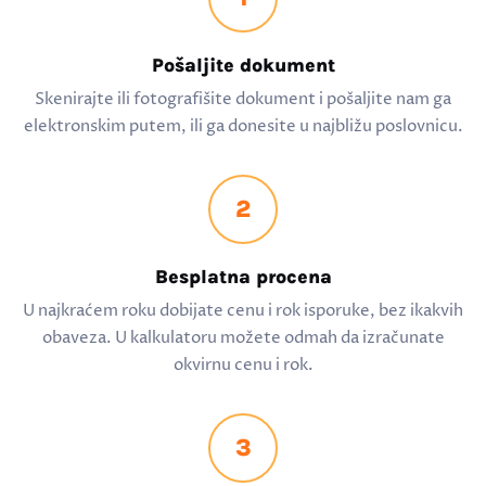
Pošaljite dokument
Skenirajte ili fotografišite dokument i pošaljite nam ga
elektronskim putem, ili ga donesite u najbližu poslovnicu.
2
Besplatna procena
U najkraćem roku dobijate cenu i rok isporuke, bez ikakvih
obaveza. U kalkulatoru možete odmah da izračunate
okvirnu cenu i rok.
3