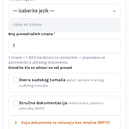
CENA PO STRANI
Broj prevodilačkih strana *
1 strana = 1.800 karaktera sa razmacima — popunjava se
automatski iz učitanog dokumenta
Označite šta se odnosi na vaš prevod
Overa sudskog tumača
pečat i potpis stalnog
sudskog tumača
Stručna dokumentacija
medicinska, pravna i
tehnička (MPT)
Koja dokumenta se računaju kao stručna (MPT)?