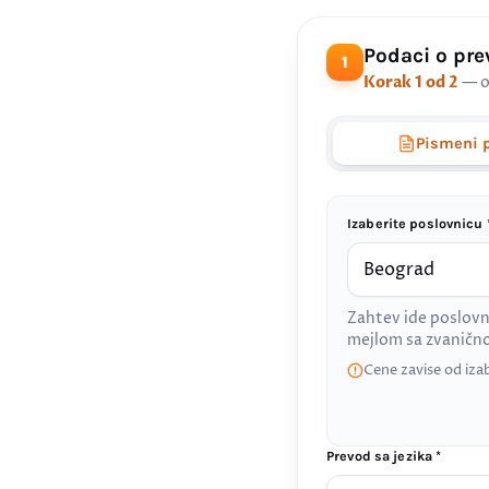
Podaci o pr
1
Korak 1 od 2
— o
Pismeni 
Izaberite poslovnicu 
Zahtev ide poslovn
mejlom sa zvanič
Cene zavise od iza
Prevod sa jezika *