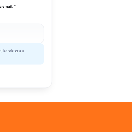
 email. *
j karaktera u