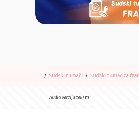
Sudski tumači
Sudski tumač za fran
Audio verzija teksta