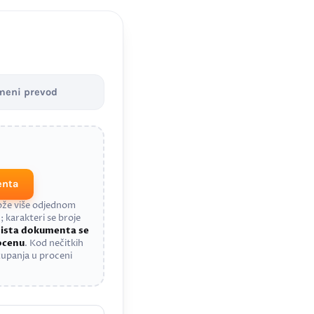
meni prevod
enta
može više odjednom
; karakteri se broje
a
ista dokumenta se
rocenu
. Kod nečitkih
upanja u proceni