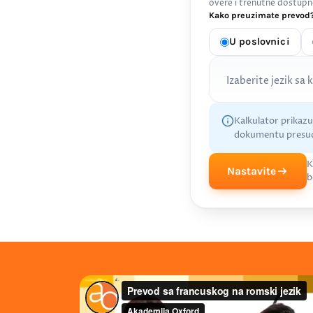
overe i trenutne dostupn
Kako preuzimate prevod?
U poslovnici
Izaberite jezik sa 
Kalkulator prikaz
dokumentu presud
K
Nastavite
b