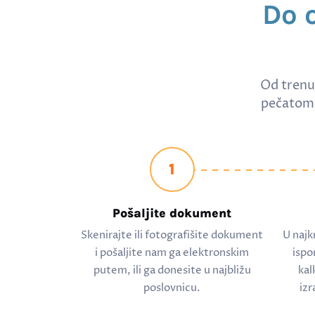
Do 
Od trenu
pečatom 
1
Pošaljite dokument
Skenirajte ili fotografišite dokument
U najk
i pošaljite nam ga elektronskim
ispo
putem, ili ga donesite u najbližu
kal
poslovnicu.
izr