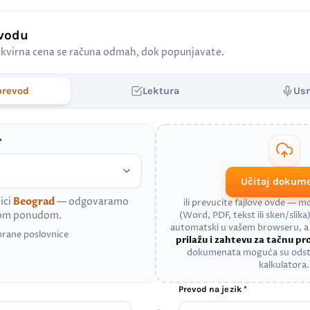
evodu
kvirna cena se računa odmah, dok popunjavate.
prevod
Lektura
Us
*
Učitaj dokum
ici
Beograd
— odgovaramo
ili prevucite fajlove ovde — 
nom ponudom.
(Word, PDF, tekst ili sken/slika)
automatski u vašem browseru, 
brane poslovnice
prilažu i zahtevu za tačnu p
dokumenata moguća su odst
kalkulatora.
Prevod na jezik *