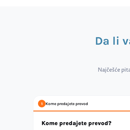
Da li 
Najčešće pit
Kome predajete prevod
1
Kome predajete prevod?