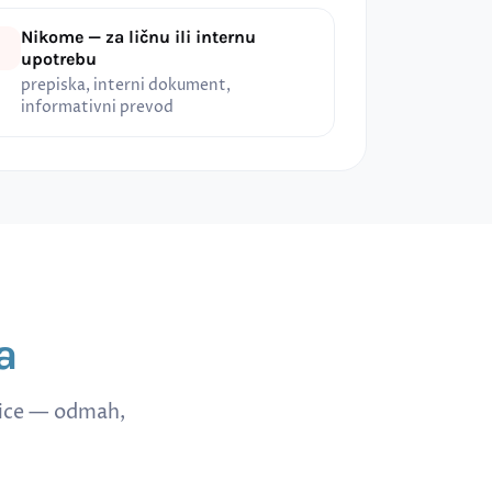
Nikome — za ličnu ili internu
upotrebu
prepiska, interni dokument,
informativni prevod
a
nice — odmah,