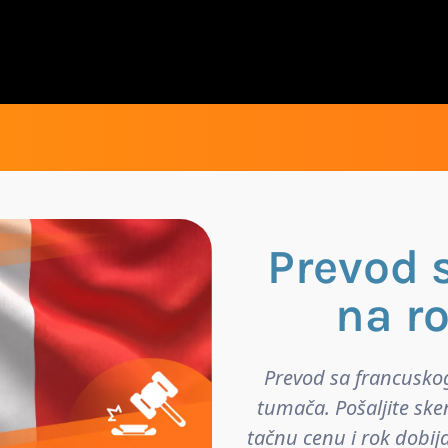
Prevod 
na r
Prevod sa francusko
tumača. Pošaljite ske
tačnu cenu i rok dobij