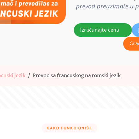
prevod preuzimate u pos
Izračunajte cenu
Gra
cuski jezik
Prevod sa francuskog na romski jezik
KAKO FUNKCIONIŠE