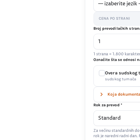
CENA PO STRANI
Broj prevodilačkih stran
1 strana = 1.800 karakt
Označite šta se odnosi n
Overa sudskog
sudskog tumača
Koja dokumenta 
Rok za prevod *
Za većinu standardnih do
rok je naredni radni dan.