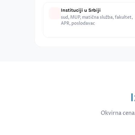
Instituciji u Srbiji
sud, MUP, matična služba, fakultet,
APR, poslodavac
Okvirna cena