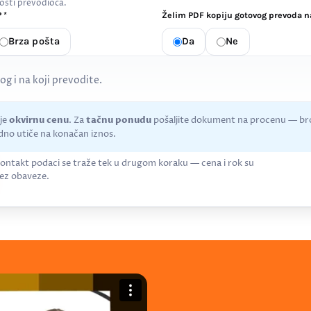
osti prevodioca.
 *
Želim PDF kopiju gotovog prevoda na
Brza pošta
Da
Ne
kog i na koji prevodite.
uje
okvirnu cenu
. Za
tačnu ponudu
pošaljite dokument na procenu — bro
no utiče na konačan iznos.
ontakt podaci se traže tek u drugom koraku — cena i rok su
ez obaveze.