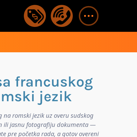
sa francuskog
omski jezik
g na romski jezik uz overu sudskog
n ili jasnu fotografiju dokumenta —
ate pre početka rada, a gotov overeni