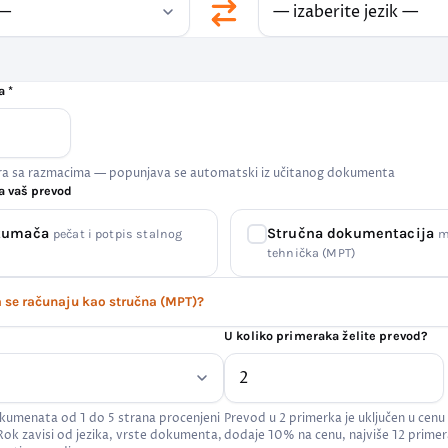
a *
era sa razmacima — popunjava se automatski iz učitanog dokumenta
a vaš prevod
 tumača
Stručna dokumentacija
pečat i potpis stalnog
m
tehnička (MPT)
se računaju kao stručna (MPT)?
U koliko primeraka želite prevod?
kumenata od 1 do 5 strana procenjeni
Prevod u 2 primerka je uključen u cenu
 Rok zavisi od jezika, vrste dokumenta,
dodaje 10% na cenu, najviše 12 primer