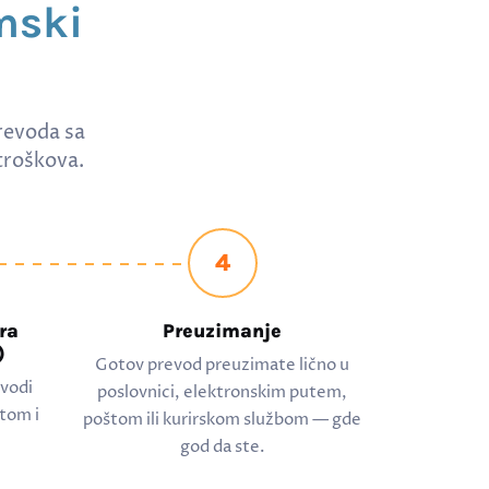
mski
revoda sa
troškova.
4
ra
Preuzimanje
)
Gotov prevod preuzimate lično u
evodi
poslovnici, elektronskim putem,
tom i
poštom ili kurirskom službom — gde
god da ste.