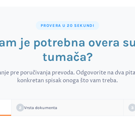
PROVERA U 20 SEKUNDI
vam je potrebna overa 
tumača?
anje pre poručivanja prevoda. Odgovorite na dva pitan
konkretan spisak onoga što vam treba.
Vrsta dokumenta
2
3