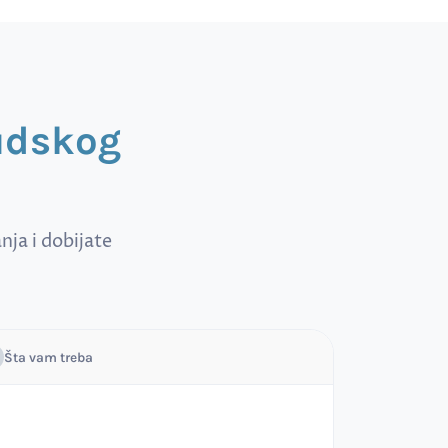
sudskog
ja i dobijate
Šta vam treba