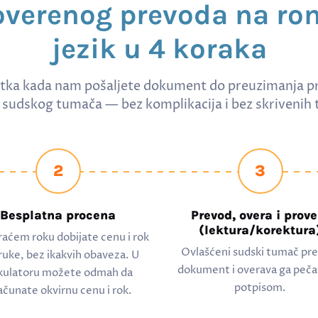
overenog prevoda na ro
jezik u 4 koraka
tka kada nam pošaljete dokument do preuzimanja p
sudskog tumača — bez komplikacija i bez skrivenih 
2
3
Besplatna procena
Prevod, overa i prove
(lektura/korektura
raćem roku dobijate cenu i rok
Ovlašćeni sudski tumač pr
ruke, bez ikakvih obaveza. U
dokument i overava ga peča
kulatoru možete odmah da
potpisom.
ačunate okvirnu cenu i rok.