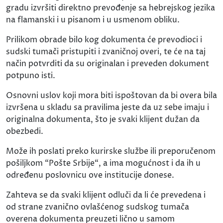
gradu izvršiti direktno prevođenje sa hebrejskog jezika
na flamanski i u pisanom i u usmenom obliku.
Prilikom obrade bilo kog dokumenta će prevodioci i
sudski tumači pristupiti i zvaničnoj overi, te će na taj
način potvrditi da su originalan i preveden dokument
potpuno isti.
Osnovni uslov koji mora biti ispoštovan da bi overa bila
izvršena u skladu sa pravilima jeste da uz sebe imaju i
originalna dokumenta, što je svaki klijent dužan da
obezbedi.
Može ih poslati preko kurirske službe ili preporučenom
pošiljkom “Pošte Srbije“, a ima mogućnost i da ih u
određenu poslovnicu ove institucije donese.
Zahteva se da svaki klijent odluči da li će prevedena i
od strane zvanično ovlašćenog sudskog tumača
overena dokumenta preuzeti lično u samom