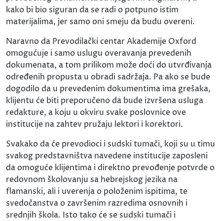
kako bi bio siguran da se radi o potpuno istim
materijalima, jer samo oni smeju da budu overeni.
Naravno da Prevodilački centar Akademije Oxford
omogućuje i samo uslugu overavanja prevedenih
dokumenata, a tom prilikom može doći do utvrđivanja
određenih propusta u obradi sadržaja. Pa ako se bude
dogodilo da u prevedenim dokumentima ima grešaka,
klijentu će biti preporučeno da bude izvršena usluga
redakture, a koju u okviru svake poslovnice ove
institucije na zahtev pružaju lektori i korektori.
Svakako da će prevodioci i sudski tumači, koji su u timu
svakog predstavništva navedene institucije zaposleni
da omoguće klijentima i direktno prevođenje potvrde o
redovnom školovanju sa hebrejskog jezika na
flamanski, ali i uverenja o položenim ispitima, te
svedočanstva o završenim razredima osnovnih i
srednjih škola. Isto tako će se sudski tumači i