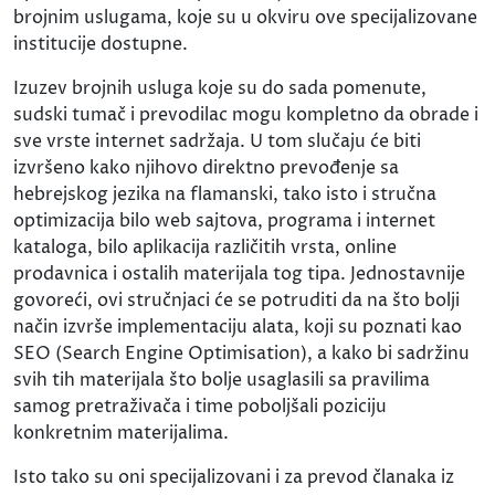
brojnim uslugama, koje su u okviru ove specijalizovane
institucije dostupne.
Izuzev brojnih usluga koje su do sada pomenute,
sudski tumač i prevodilac mogu kompletno da obrade i
sve vrste internet sadržaja. U tom slučaju će biti
izvršeno kako njihovo direktno prevođenje sa
hebrejskog jezika na flamanski, tako isto i stručna
optimizacija bilo web sajtova, programa i internet
kataloga, bilo aplikacija različitih vrsta, online
prodavnica i ostalih materijala tog tipa. Jednostavnije
govoreći, ovi stručnjaci će se potruditi da na što bolji
način izvrše implementaciju alata, koji su poznati kao
SEO (Search Engine Optimisation), a kako bi sadržinu
svih tih materijala što bolje usaglasili sa pravilima
samog pretraživača i time poboljšali poziciju
konkretnim materijalima.
Isto tako su oni specijalizovani i za prevod članaka iz