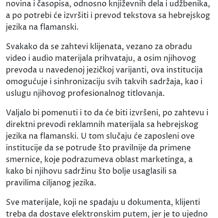
novina i časopisa, odnosno književnih dela i udžbenika,
a po potrebi će izvršiti i prevod tekstova sa hebrejskog
jezika na flamanski.
Svakako da se zahtevi klijenata, vezano za obradu
video i audio materijala prihvataju, a osim njihovog
prevoda u navedenoj jezičkoj varijanti, ova institucija
omogućuje i sinhronizaciju svih takvih sadržaja, kao i
uslugu njihovog profesionalnog titlovanja.
Valjalo bi pomenuti i to da će biti izvršeni, po zahtevu i
direktni prevodi reklamnih materijala sa hebrejskog
jezika na flamanski. U tom slučaju će zaposleni ove
institucije da se potrude što pravilnije da primene
smernice, koje podrazumeva oblast marketinga, a
kako bi njihovu sadržinu što bolje usaglasili sa
pravilima ciljanog jezika.
Sve materijale, koji ne spadaju u dokumenta, klijenti
treba da dostave elektronskim putem, jer je to ujedno