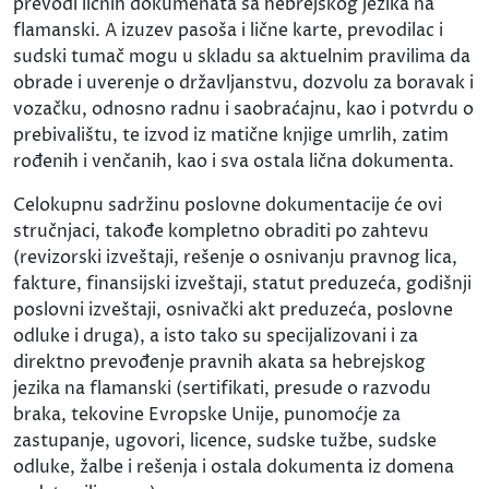
prevodi ličnih dokumenata sa hebrejskog jezika na
flamanski. A izuzev pasoša i lične karte, prevodilac i
sudski tumač mogu u skladu sa aktuelnim pravilima da
obrade i uverenje o državljanstvu, dozvolu za boravak i
vozačku, odnosno radnu i saobraćajnu, kao i potvrdu o
prebivalištu, te izvod iz matične knjige umrlih, zatim
rođenih i venčanih, kao i sva ostala lična dokumenta.
Celokupnu sadržinu poslovne dokumentacije će ovi
stručnjaci, takođe kompletno obraditi po zahtevu
(revizorski izveštaji, rešenje o osnivanju pravnog lica,
fakture, finansijski izveštaji, statut preduzeća, godišnji
poslovni izveštaji, osnivački akt preduzeća, poslovne
odluke i druga), a isto tako su specijalizovani i za
direktno prevođenje pravnih akata sa hebrejskog
jezika na flamanski (sertifikati, presude o razvodu
braka, tekovine Evropske Unije, punomoćje za
zastupanje, ugovori, licence, sudske tužbe, sudske
odluke, žalbe i rešenja i ostala dokumenta iz domena