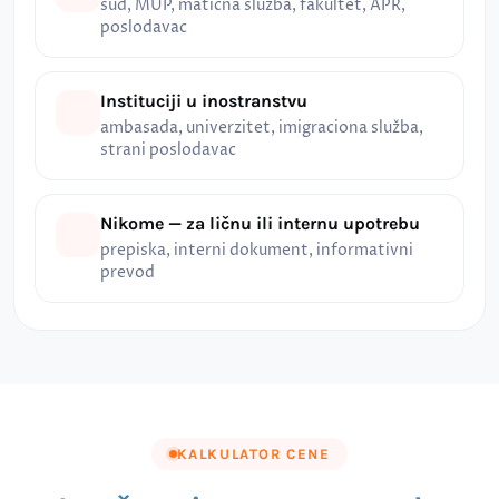
sud, MUP, matična služba, fakultet, APR,
poslodavac
Instituciji u inostranstvu
ambasada, univerzitet, imigraciona služba,
strani poslodavac
Nikome — za ličnu ili internu upotrebu
prepiska, interni dokument, informativni
prevod
KALKULATOR CENE