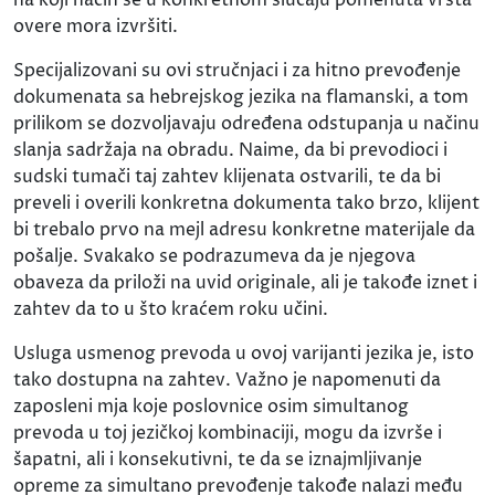
overe mora izvršiti.
Specijalizovani su ovi stručnjaci i za hitno prevođenje
dokumenata sa hebrejskog jezika na flamanski, a tom
prilikom se dozvoljavaju određena odstupanja u načinu
slanja sadržaja na obradu. Naime, da bi prevodioci i
sudski tumači taj zahtev klijenata ostvarili, te da bi
preveli i overili konkretna dokumenta tako brzo, klijent
bi trebalo prvo na mejl adresu konkretne materijale da
pošalje. Svakako se podrazumeva da je njegova
obaveza da priloži na uvid originale, ali je takođe iznet i
zahtev da to u što kraćem roku učini.
Usluga usmenog prevoda u ovoj varijanti jezika je, isto
tako dostupna na zahtev. Važno je napomenuti da
zaposleni mja koje poslovnice osim simultanog
prevoda u toj jezičkoj kombinaciji, mogu da izvrše i
šapatni, ali i konsekutivni, te da se iznajmljivanje
opreme za simultano prevođenje takođe nalazi među