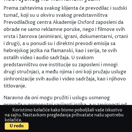
Prema zahtevima svakog klijenta će prevodilac i sudski
tumač, koji su u okviru svakog predstavništva
Prevodilačkog centra Akademije Oxford zaposleni da
obrade ne samo reklamne poruke, nego i filmove svih
vrsta i žanrova (animirani, igrani, dokumentarni, crtani
i drugi), a u ponudi su i direktni prevodi emisija sa
hebrejskog jezika na flamanski, kao i serija, te svih
ostalih video i audio sadržaja. U svakom
predstavništvu ove institucije su zaposleni i mnogi
drugi stručnjaci, a među njima i oni koji pružaju usluge
sinhronizacije svih audio i video sadržaja, kao i njihovo
titlovanje.
Naravno da oni mogu pružiti i uslugu usmenog
prevoda u pomenutoj varijanti jezika, a u zavisnosti od
Koristimo kolačiće kako bismo poboljšali vaše iskustvo
tipa događaja može biti izvršeno simultano, šapatno ili
na sajtu. Nastavkom pregledanja prihvatate našu upotrebu
takozvano konsekutivno prevođenje. Isključivo na
kolačića.
Kontaktirajte nas
Pošaljite dokument
osnovu smernica koje budu dobili od klijenata, a
U redu