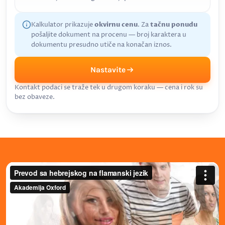
Kalkulator prikazuje
okvirnu cenu
. Za
tačnu ponudu
pošaljite dokument na procenu — broj karaktera u
dokumentu presudno utiče na konačan iznos.
Nastavite
Kontakt podaci se traže tek u drugom koraku — cena i rok su
bez obaveze.