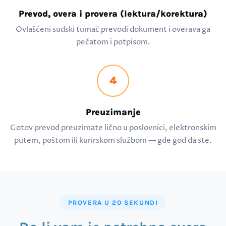
Prevod, overa i provera (lektura/korektura)
Ovlašćeni sudski tumač prevodi dokument i overava ga
pečatom i potpisom.
4
Preuzimanje
Gotov prevod preuzimate lično u poslovnici, elektronskim
putem, poštom ili kurirskom službom — gde god da ste.
PROVERA U 20 SEKUNDI