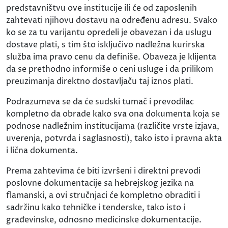
predstavništvu ove institucije ili će od zaposlenih
zahtevati njihovu dostavu na određenu adresu. Svako
ko se za tu varijantu opredeli je obavezan i da uslugu
dostave plati, s tim što isključivo nadležna kurirska
služba ima pravo cenu da definiše. Obaveza je klijenta
da se prethodno informiše o ceni usluge i da prilikom
preuzimanja direktno dostavljaču taj iznos plati.
Podrazumeva se da će sudski tumač i prevodilac
kompletno da obrade kako sva ona dokumenta koja se
podnose nadležnim institucijama (različite vrste izjava,
uverenja, potvrda i saglasnosti), tako isto i pravna akta
i lična dokumenta.
Prema zahtevima će biti izvršeni i direktni prevodi
poslovne dokumentacije sa hebrejskog jezika na
flamanski, a ovi stručnjaci će kompletno obraditi i
sadržinu kako tehničke i tenderske, tako isto i
građevinske, odnosno medicinske dokumentacije.