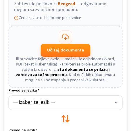
Zahtev ide poslovnici
Beograd
— odgovaramo
mejlom sa zvaničnom ponudom.
Cene zavise od izabrane poslovnice
Učitaj dokumenta
ili prevucite fajlove ovde — može više odjednom (Word,
PDF, tekst ili sken/slika); karakteri se broje automatski u
vašem browseru, a
ista dokumenta se prilažu i
zahtevu za tačnu procenu
. Kod nečitkih dokumenata
moguća su odstupanja u proceni kalkulatora.
Prevod sa jezika *
Prevod na jezik *