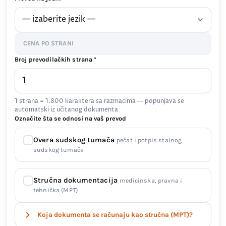
CENA PO STRANI
Broj prevodilačkih strana *
1 strana = 1.800 karaktera sa razmacima — popunjava se
automatski iz učitanog dokumenta
Označite šta se odnosi na vaš prevod
Overa sudskog tumača
pečat i potpis stalnog
sudskog tumača
Stručna dokumentacija
medicinska, pravna i
tehnička (MPT)
Koja dokumenta se računaju kao stručna (MPT)?