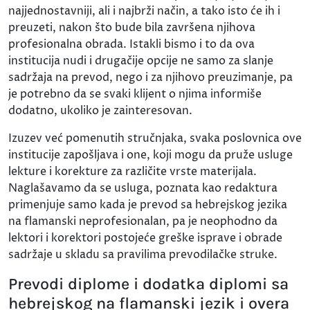
najjednostavniji, ali i najbrži način, a tako isto će ih i
preuzeti, nakon što bude bila završena njihova
profesionalna obrada. Istakli bismo i to da ova
institucija nudi i drugačije opcije ne samo za slanje
sadržaja na prevod, nego i za njihovo preuzimanje, pa
je potrebno da se svaki klijent o njima informiše
dodatno, ukoliko je zainteresovan.
Izuzev već pomenutih stručnjaka, svaka poslovnica ove
institucije zapošljava i one, koji mogu da pruže usluge
lekture i korekture za različite vrste materijala.
Naglašavamo da se usluga, poznata kao redaktura
primenjuje samo kada je prevod sa hebrejskog jezika
na flamanski neprofesionalan, pa je neophodno da
lektori i korektori postojeće greške isprave i obrade
sadržaje u skladu sa pravilima prevodilačke struke.
Prevodi diplome i dodatka diplomi sa
hebrejskog na flamanski jezik i overa