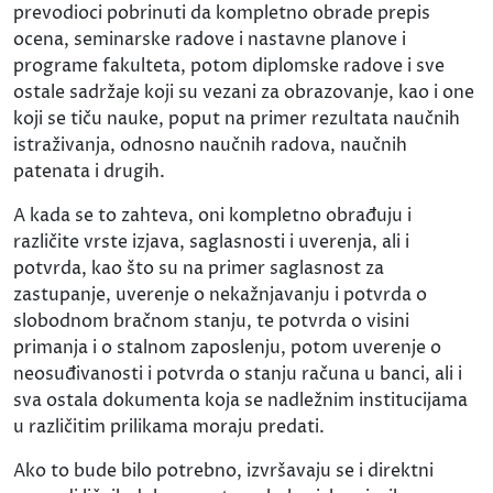
prevodioci pobrinuti da kompletno obrade prepis
ocena, seminarske radove i nastavne planove i
programe fakulteta, potom diplomske radove i sve
ostale sadržaje koji su vezani za obrazovanje, kao i one
koji se tiču nauke, poput na primer rezultata naučnih
istraživanja, odnosno naučnih radova, naučnih
patenata i drugih.
A kada se to zahteva, oni kompletno obrađuju i
različite vrste izjava, saglasnosti i uverenja, ali i
potvrda, kao što su na primer saglasnost za
zastupanje, uverenje o nekažnjavanju i potvrda o
slobodnom bračnom stanju, te potvrda o visini
primanja i o stalnom zaposlenju, potom uverenje o
neosuđivanosti i potvrda o stanju računa u banci, ali i
sva ostala dokumenta koja se nadležnim institucijama
u različitim prilikama moraju predati.
Ako to bude bilo potrebno, izvršavaju se i direktni