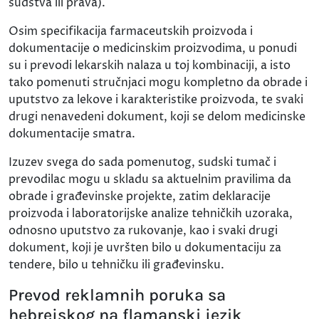
sudstva ili prava).
Osim specifikacija farmaceutskih proizvoda i
dokumentacije o medicinskim proizvodima, u ponudi
su i prevodi lekarskih nalaza u toj kombinaciji, a isto
tako pomenuti stručnjaci mogu kompletno da obrade i
uputstvo za lekove i karakteristike proizvoda, te svaki
drugi nenavedeni dokument, koji se delom medicinske
dokumentacije smatra.
Izuzev svega do sada pomenutog, sudski tumač i
prevodilac mogu u skladu sa aktuelnim pravilima da
obrade i građevinske projekte, zatim deklaracije
proizvoda i laboratorijske analize tehničkih uzoraka,
odnosno uputstvo za rukovanje, kao i svaki drugi
dokument, koji je uvršten bilo u dokumentaciju za
tendere, bilo u tehničku ili građevinsku.
Prevod reklamnih poruka sa
hebrejskog na flamanski jezik