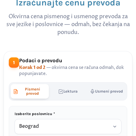
Izračunajte cenu prevoda
Okvirna cena pismenog i usmenog prevoda za
sve jezike i poslovnice — odmah, bez čekanja na
ponudu.
Podaci o prevodu
1
Korak 1 od 2
— okvirna cena se računa odmah, dok
popunjavate.
Pismeni
Lektura
Usmeni prevod
prevod
Izaberite poslovnicu *