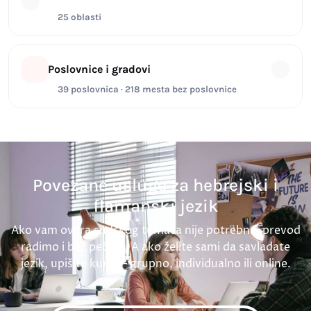
25 oblasti
Poslovnice i gradovi
39 poslovnica · 218 mesta bez poslovnice
Povezane usluge za hebrejski i
flamanski jezik
Ako vam overa sudskog tumača nije potrebna, prevod
radimo i bez pečata. A ako želite sami da savladate
jezik, upišite kurs — grupno, individualno ili online.