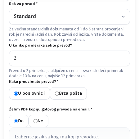
Rok za prevod *
Za većinu standardnih dokumenata od 1 do 5 strana procenjeni
rok je naredni radni dan. Rok zavisi od jezika, vrste dokumenta,
overe i trenutne dostupnosti prevodioca.
U koliko primeraka želite prevod?
Prevod u 2 primerka je uključen u cenu — svaki sledeći primerak
dodaje 10% na cenu, najviše 12 primeraka.
Kako preuzimate prevod? *
U poslovnici
Brza pošta
Želim PDF kopiju gotovog prevoda na email. *
Da
Ne
Izaberite jezik sa kog i na koji prevodite.