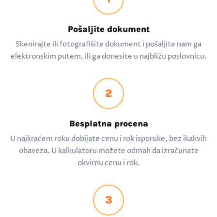
Pošaljite dokument
Skenirajte ili fotografišite dokument i pošaljite nam ga
elektronskim putem, ili ga donesite u najbližu poslovnicu.
2
Besplatna procena
U najkraćem roku dobijate cenu i rok isporuke, bez ikakvih
obaveza. U kalkulatoru možete odmah da izračunate
okvirnu cenu i rok.
3