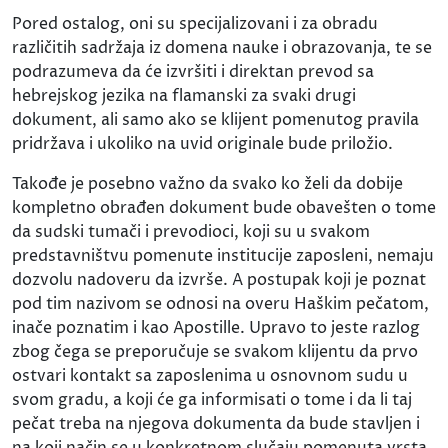
Pored ostalog, oni su specijalizovani i za obradu
različitih sadržaja iz domena nauke i obrazovanja, te se
podrazumeva da će izvršiti i direktan prevod sa
hebrejskog jezika na flamanski za svaki drugi
dokument, ali samo ako se klijent pomenutog pravila
pridržava i ukoliko na uvid originale bude priložio.
Takođe je posebno važno da svako ko želi da dobije
kompletno obrađen dokument bude obavešten o tome
da sudski tumači i prevodioci, koji su u svakom
predstavništvu pomenute institucije zaposleni, nemaju
dozvolu nadoveru da izvrše. A postupak koji je poznat
pod tim nazivom se odnosi na overu Haškim pečatom,
inače poznatim i kao Apostille. Upravo to jeste razlog
zbog čega se preporučuje se svakom klijentu da prvo
ostvari kontakt sa zaposlenima u osnovnom sudu u
svom gradu, a koji će ga informisati o tome i da li taj
pečat treba na njegova dokumenta da bude stavljen i
na koji način se u konkretnom slučaju pomenuta vrsta