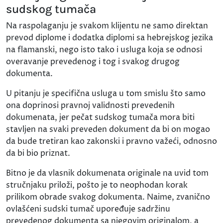
sudskog tumača
Na raspolaganju je svakom klijentu ne samo direktan
prevod diplome i dodatka diplomi sa hebrejskog jezika
na flamanski, nego isto tako i usluga koja se odnosi
overavanje prevedenog i tog i svakog drugog
dokumenta.
U pitanju je specifična usluga u tom smislu što samo
ona doprinosi pravnoj validnosti prevedenih
dokumenata, jer pečat sudskog tumača mora biti
stavljen na svaki preveden dokument da bi on mogao
da bude tretiran kao zakonski i pravno važeći, odnosno
da bi bio priznat.
Bitno je da vlasnik dokumenata originale na uvid tom
stručnjaku priloži, pošto je to neophodan korak
prilikom obrade svakog dokumenta. Naime, zvanično
ovlašćeni sudski tumač upoređuje sadržinu
prevedenog dokumenta sa njegovim originalom, a