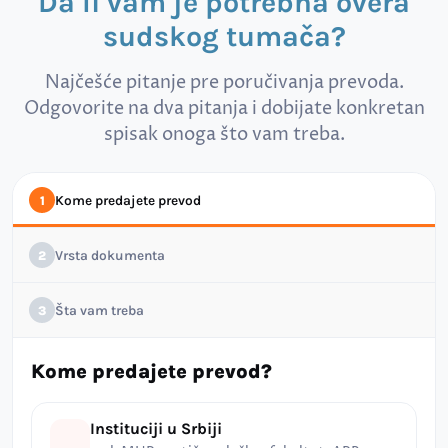
Da li vam je potrebna overa
sudskog tumača?
Najčešće pitanje pre poručivanja prevoda.
Odgovorite na dva pitanja i dobijate konkretan
spisak onoga što vam treba.
Kome predajete prevod
1
Vrsta dokumenta
2
Šta vam treba
3
Kome predajete prevod?
Instituciji u Srbiji