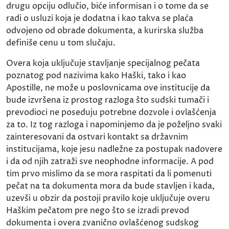
drugu opciju odlučio, biće informisan i o tome da se
radi o usluzi koja je dodatna i kao takva se plaća
odvojeno od obrade dokumenta, a kurirska služba
definiše cenu u tom slučaju.
Overa koja uključuje stavljanje specijalnog pečata
poznatog pod nazivima kako Haški, tako i kao
Apostille, ne može u poslovnicama ove institucije da
bude izvršena iz prostog razloga što sudski tumači i
prevodioci ne poseduju potrebne dozvole i ovlašćenja
za to. Iz tog razloga i napominjemo da je poželjno svaki
zainteresovani da ostvari kontakt sa državnim
institucijama, koje jesu nadležne za postupak nadovere
i da od njih zatraži sve neophodne informacije. A pod
tim prvo mislimo da se mora raspitati da li pomenuti
pečat na ta dokumenta mora da bude stavljen i kada,
uzevši u obzir da postoji pravilo koje uključuje overu
Haškim pečatom pre nego što se izradi prevod
dokumenta i overa zvanično ovlašćenog sudskog