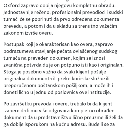
Oxford zapravo dobija njegovu kompletnu obradu.
Jednostavnije rečeno, profesionalni prevodioci i sudski
tumači će se pobrinuti da prvo određena dokumenta
prevedu, a potom i da u skladu sa trenutno važećim
zakonom izvrše overu.
Postupak koji je okarakterisan kao overa, zapravo
podrazumeva stavljanje pečata ovlašćenog sudskog
tumača na preveden dokumen, kojim se iznosi
zvanična potvrda da je on potpuno isti kao i originalan.
Stoga je posebno važno da svaki klijent pošalje
originalna dokumenta ili preko kurirske službe ili
preporučenom poštanskom pošiljkom, a može ih i
doneti lično u jednu od poslovnica ove institucije.
Po završetku prevoda i overe, trebalo bi da klijent
izabere da li mu više odgovara kompletno obrađen
dokument da u predstavništvu lično preuzme ili želi da
ga dobije isporukom na kućnu adresu. Bude li se za