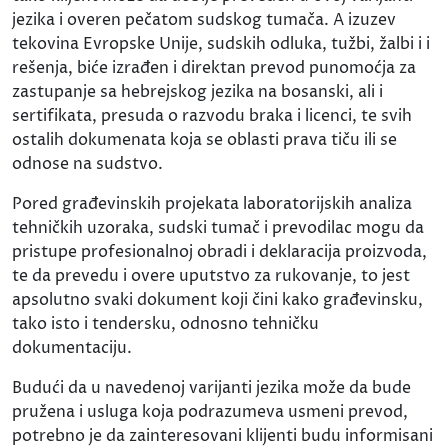
jezika i overen pečatom sudskog tumača. A izuzev
tekovina Evropske Unije, sudskih odluka, tužbi, žalbi i i
rešenja, biće izrađen i direktan prevod punomoćja za
zastupanje sa hebrejskog jezika na bosanski, ali i
sertifikata, presuda o razvodu braka i licenci, te svih
ostalih dokumenata koja se oblasti prava tiču ili se
odnose na sudstvo.
Pored građevinskih projekata laboratorijskih analiza
tehničkih uzoraka, sudski tumač i prevodilac mogu da
pristupe profesionalnoj obradi i deklaracija proizvoda,
te da prevedu i overe uputstvo za rukovanje, to jest
apsolutno svaki dokument koji čini kako građevinsku,
tako isto i tendersku, odnosno tehničku
dokumentaciju.
Budući da u navedenoj varijanti jezika može da bude
pružena i usluga koja podrazumeva usmeni prevod,
potrebno je da zainteresovani klijenti budu informisani