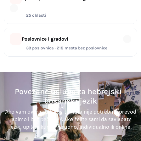
25 oblasti
Poslovnice i gradovi
39 poslovnica · 218 mesta bez poslovnice
Povezane usluge za hebrejski i
bosanski jezik
Ako vam overa sudskog tumača nije potrebna, prevod
radimo i bez pečata. A ako želite sami da savladate
jezik, upišite kurs — grupno, individualno ili online.