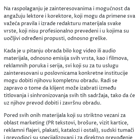
Na raspolaganju je zainteresovanima i mogućnost da
angažuju lektore i korektore, koji mogu da primene sva
važeća pravila i izrade redakturu materijala svake
vrste, koji nisu profesionalno prevedeni i u kojima su
uočljivi određeni propusti, odnosno greške.
Kada je u pitanju obrada bilo kog video ili audio
materijala, odnosno emisija svih vrsta, kao i filmova,
reklamnih poruka i serija, svi koji su za tu uslugu
zainteresovani u poslovnicama konkretne institucije
mogu dobiti njihovu kompletnu obradu. Radi se
zapravo o tome da klijent može izabrati između
titlovanja i sinhronizovanja svih tih sadržaja, tako da će
uz njihov prevod dobiti i završnu obradu.
Pored svih onih materijala koji su striktno vezani za
oblast marketing (PR tekstovi, brošure, vizit kartice,
reklamni flajeri, plakati, katalozi i ostali), sudski tumači
i prevodioci su specijalizovani i za direktno prevođenje