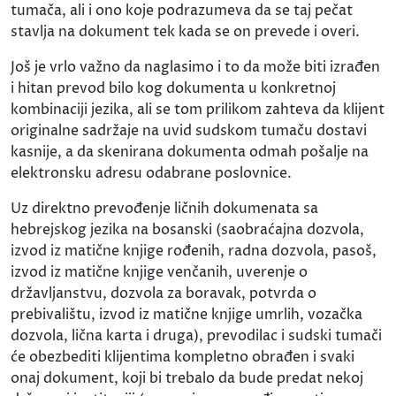
tumača, ali i ono koje podrazumeva da se taj pečat
stavlja na dokument tek kada se on prevede i overi.
Još je vrlo važno da naglasimo i to da može biti izrađen
i hitan prevod bilo kog dokumenta u konkretnoj
kombinaciji jezika, ali se tom prilikom zahteva da klijent
originalne sadržaje na uvid sudskom tumaču dostavi
kasnije, a da skenirana dokumenta odmah pošalje na
elektronsku adresu odabrane poslovnice.
Uz direktno prevođenje ličnih dokumenata sa
hebrejskog jezika na bosanski (saobraćajna dozvola,
izvod iz matične knjige rođenih, radna dozvola, pasoš,
izvod iz matične knjige venčanih, uverenje o
državljanstvu, dozvola za boravak, potvrda o
prebivalištu, izvod iz matične knjige umrlih, vozačka
dozvola, lična karta i druga), prevodilac i sudski tumači
će obezbediti klijentima kompletno obrađen i svaki
onaj dokument, koji bi trebalo da bude predat nekoj