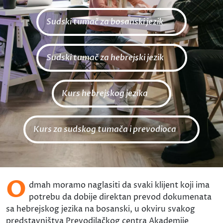
Sudski tumač za bosanski jezik
Sudski tumač za hebrejski jezik
Kurs hebrejskog jezika
Kurs za sudskog tumača i prevodioca
O
dmah moramo naglasiti da svaki klijent koji ima
potrebu da dobije direktan prevod dokumenata
sa hebrejskog jezika na bosanski, u okviru svakog
predstavništva Prevodilačkog centra Akademije