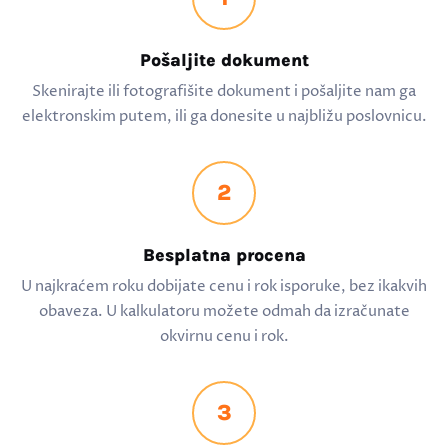
Pošaljite dokument
Skenirajte ili fotografišite dokument i pošaljite nam ga
elektronskim putem, ili ga donesite u najbližu poslovnicu.
2
Besplatna procena
U najkraćem roku dobijate cenu i rok isporuke, bez ikakvih
obaveza. U kalkulatoru možete odmah da izračunate
okvirnu cenu i rok.
3