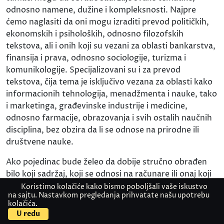
odnosno namene, dužine i kompleksnosti. Najpre
ćemo naglasiti da oni mogu izraditi prevod političkih,
ekonomskih i psiholoških, odnosno filozofskih
tekstova, ali i onih koji su vezani za oblasti bankarstva,
finansija i prava, odnosno sociologije, turizma i
komunikologije. Specijalizovani su i za prevod
tekstova, čija tema je isključivo vezana za oblasti kako
informacionih tehnologija, menadžmenta i nauke, tako
i marketinga, građevinske industrije i medicine,
odnosno farmacije, obrazovanja i svih ostalih naučnih
disciplina, bez obzira da li se odnose na prirodne ili
društvene nauke.
Ako pojedinac bude želeo da dobije stručno obrađen
bilo koji sadržaj, koji se odnosi na računare ili onaj koji
se na internetu može videti, trebalo bi da zna da
Koristimo kolačiće kako bismo poboljšali vaše iskustvo
na sajtu. Nastavkom pregledanja prihvatate našu upotrebu
prevodilac i sudski tumač uz tu uslugu, mogu da izvrše
kolačića.
Kontaktirajte nas
Pošaljite dokument
i optimizovanje u skladu sa pravilima SEO (Search
U redu
Engine Optimisation). Jednostavnije rečeno, mogu da