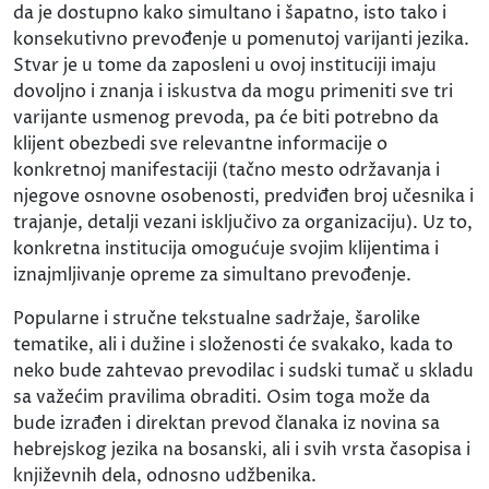
da je dostupno kako simultano i šapatno, isto tako i
konsekutivno prevođenje u pomenutoj varijanti jezika.
Stvar je u tome da zaposleni u ovoj instituciji imaju
dovoljno i znanja i iskustva da mogu primeniti sve tri
varijante usmenog prevoda, pa će biti potrebno da
klijent obezbedi sve relevantne informacije o
konkretnoj manifestaciji (tačno mesto održavanja i
njegove osnovne osobenosti, predviđen broj učesnika i
trajanje, detalji vezani isključivo za organizaciju). Uz to,
konkretna institucija omogućuje svojim klijentima i
iznajmljivanje opreme za simultano prevođenje.
Popularne i stručne tekstualne sadržaje, šarolike
tematike, ali i dužine i složenosti će svakako, kada to
neko bude zahtevao prevodilac i sudski tumač u skladu
sa važećim pravilima obraditi. Osim toga može da
bude izrađen i direktan prevod članaka iz novina sa
hebrejskog jezika na bosanski, ali i svih vrsta časopisa i
književnih dela, odnosno udžbenika.