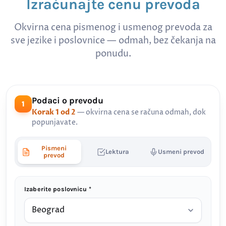
Izračunajte cenu prevoda
Okvirna cena pismenog i usmenog prevoda za
sve jezike i poslovnice — odmah, bez čekanja na
ponudu.
Podaci o prevodu
1
Korak 1 od 2
— okvirna cena se računa odmah, dok
popunjavate.
Pismeni
Lektura
Usmeni prevod
prevod
Izaberite poslovnicu *