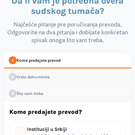
Da li vam je potrebna overa
sudskog tumača?
Najčešće pitanje pre poručivanja prevoda.
Odgovorite na dva pitanja i dobijate konkretan
spisak onoga što vam treba.
Kome predajete prevod
1
Vrsta dokumenta
2
Šta vam treba
3
Kome predajete prevod?
Instituciji u Srbiji