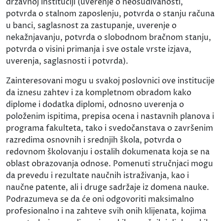
državnoj instituciji (uverenje o neosuđivanosti,
potvrda o stalnom zaposlenju, potvrda o stanju računa
u banci, saglasnost za zastupanje, uverenje o
nekažnjavanju, potvrda o slobodnom bračnom stanju,
potvrda o visini primanja i sve ostale vrste izjava,
uverenja, saglasnosti i potvrda).
Zainteresovani mogu u svakoj poslovnici ove institucije
da iznesu zahtev i za kompletnom obradom kako
diplome i dodatka diplomi, odnosno uverenja o
položenim ispitima, prepisa ocena i nastavnih planova i
programa fakulteta, tako i svedočanstava o završenim
razredima osnovnih i srednjih škola, potvrda o
redovnom školovanju i ostalih dokumenata koja se na
oblast obrazovanja odnose. Pomenuti stručnjaci mogu
da prevedu i rezultate naučnih istraživanja, kao i
naučne patente, ali i druge sadržaje iz domena nauke.
Podrazumeva se da će oni odgovoriti maksimalno
profesionalno i na zahteve svih onih klijenata, kojima