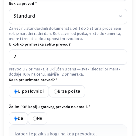
Rok za prevod *
Za većinu standardnih dokumenata od 1 do 5 strana procenjeni
rok je naredni radni dan. Rok zavisi od jezika, vrste dokumenta,
overe i trenutne dostupnosti prevodioca.
U koliko primeraka želite prevod?
Prevod u 2 primerka je uključen u cenu — svaki sledeći primerak
dodaje 10% na cenu, najviše 12 primeraka.
Kako preuzimate prevod? *
U poslovnici
Brza pošta
Želim PDF kopiju gotovog prevoda na email. *
Da
Ne
Izaberite jezik sa kog i na koji prevodite.