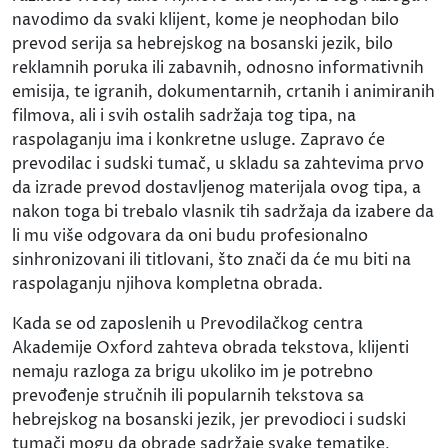
navodimo da svaki klijent, kome je neophodan bilo
prevod serija sa hebrejskog na bosanski jezik, bilo
reklamnih poruka ili zabavnih, odnosno informativnih
emisija, te igranih, dokumentarnih, crtanih i animiranih
filmova, ali i svih ostalih sadržaja tog tipa, na
raspolaganju ima i konkretne usluge. Zapravo će
prevodilac i sudski tumač, u skladu sa zahtevima prvo
da izrade prevod dostavljenog materijala ovog tipa, a
nakon toga bi trebalo vlasnik tih sadržaja da izabere da
li mu više odgovara da oni budu profesionalno
sinhronizovani ili titlovani, što znači da će mu biti na
raspolaganju njihova kompletna obrada.
Kada se od zaposlenih u Prevodilačkog centra
Akademije Oxford zahteva obrada tekstova, klijenti
nemaju razloga za brigu ukoliko im je potrebno
prevođenje stručnih ili popularnih tekstova sa
hebrejskog na bosanski jezik, jer prevodioci i sudski
tumači mogu da obrade sadržaje svake tematike,