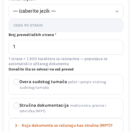
CENA PO STRANI
Broj prevodilačkih strana *
1 strana = 1.800 karaktera sa razmacima — popunjava se
automatski iz učitanog dokumenta
Označite šta se odnosi na vaš prevod
Overa sudskog tumača
pečat i potpis stalnog
sudskog tumača
Stručna dokumentacija
medicinska, pravna i
tehnička (MPT)
Koja dokumenta se računaju kao stručna (MPT)?