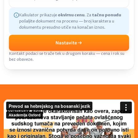
Kalkulator prikazuje
okvirnu cenu
. Za
tačnu ponudu
pošaljite dokument na procenu — broj karaktera u
dokumentu presudno utiče na konačan iznos.
Nastavite
Kontakt podaci se traže tek u drugom koraku — cena i rok su
bez obaveze.