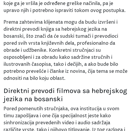
koje ga je vršila je određene greške načinila, pa je
upravo njih i potrebno ispraviti tokom ovog postupka.
Prema zahtevima klijenata mogu da budu izvršeni i
direktni prevodi knjiga sa hebrejskog jezika na
bosanski, što znači da će sudski tumači i prevodioci
pored svih vrsta književnih dela, profesionalno da
obrade i udžbenike. Konkretni stručnjaci su
osposobljeni i za obradu kako sadržine stručnih i
ilustrovanih časopisa, tako i dečijih, a ako bude bilo
potrebno prevešće i članke iz novina, čija tema se može
odnositi na bilo koju oblast.
Direktni prevodi filmova sa hebrejskog
jezika na bosanski
Pored pomenutih stručnjaka, ova institucija u svom
timu zapošljava i one čija specijalnost jeste kako
sinhronizacija prevedenih video i audio sadržaja
različite vrste, tako i njihovo titlovanje. Iz tog razloga i