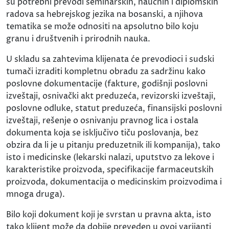
su potrebni prevodi seminarskih, naučnih i diplomskih
radova sa hebrejskog jezika na bosanski, a njihova
tematika se može odnositi na apsolutno bilo koju
granu i društvenih i prirodnih nauka.
U skladu sa zahtevima klijenata će prevodioci i sudski
tumači izraditi kompletnu obradu za sadržinu kako
poslovne dokumentacije (fakture, godišnji poslovni
izveštaji, osnivački akt preduzeća, revizorski izveštaji,
poslovne odluke, statut preduzeća, finansijski poslovni
izveštaji, rešenje o osnivanju pravnog lica i ostala
dokumenta koja se isključivo tiču poslovanja, bez
obzira da li je u pitanju preduzetnik ili kompanija), tako
isto i medicinske (lekarski nalazi, uputstvo za lekove i
karakteristike proizvoda, specifikacije farmaceutskih
proizvoda, dokumentacija o medicinskim proizvodima i
mnoga druga).
Bilo koji dokument koji je svrstan u pravna akta, isto
tako klijent može da dobije preveden u ovoj varijanti