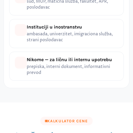
sud, MUP, matična služba, fakultet, APR,
poslodavac
Instituciji u inostranstvu
ambasada, univerzitet, imigraciona služba,
strani poslodavac
Nikome — za ličnu ili internu upotrebu
prepiska, interni dokument, informativni
prevod
KALKULATOR CENE