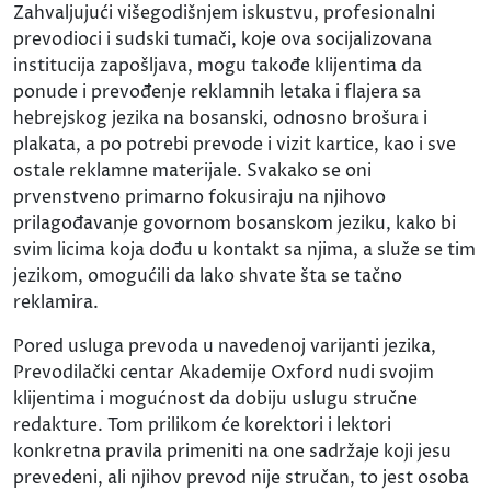
Zahvaljujući višegodišnjem iskustvu, profesionalni
prevodioci i sudski tumači, koje ova socijalizovana
institucija zapošljava, mogu takođe klijentima da
ponude i prevođenje reklamnih letaka i flajera sa
hebrejskog jezika na bosanski, odnosno brošura i
plakata, a po potrebi prevode i vizit kartice, kao i sve
ostale reklamne materijale. Svakako se oni
prvenstveno primarno fokusiraju na njihovo
prilagođavanje govornom bosanskom jeziku, kako bi
svim licima koja dođu u kontakt sa njima, a služe se tim
jezikom, omogućili da lako shvate šta se tačno
reklamira.
Pored usluga prevoda u navedenoj varijanti jezika,
Prevodilački centar Akademije Oxford nudi svojim
klijentima i mogućnost da dobiju uslugu stručne
redakture. Tom prilikom će korektori i lektori
konkretna pravila primeniti na one sadržaje koji jesu
prevedeni, ali njihov prevod nije stručan, to jest osoba