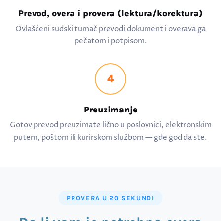
Prevod, overa i provera (lektura/korektura)
Ovlašćeni sudski tumač prevodi dokument i overava ga
pečatom i potpisom.
4
Preuzimanje
Gotov prevod preuzimate lično u poslovnici, elektronskim
putem, poštom ili kurirskom službom — gde god da ste.
PROVERA U 20 SEKUNDI