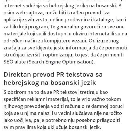
internet sadržaja sa hebrejskog jezika na bosanski. A
osim web sajtova, može biti izrađen prevod i za
aplikacije svih vrsta, online prodavnice i kataloge, kao i
za bilo koji program, te generalno govoreći za sve one
materijale koji su ili dostupni u okviru interneta ili su na
određeni način za kompjutere vezani. Od izuzetnog
značaja za sve klijente jeste informacija da će pomenuti
stručnjaci izvršiti i optimizaciju, to jest da će primeniti
SEO alate (Search Engine Optimisation).
Direktan prevod PR tekstova sa
hebrejskog na bosanski jezik
S obzirom na to da se PR tekstovi tretiraju kao
specifičan reklamni materijal, to je vrlo važno tokom
njihovog prevođenja voditi računa o reklamnoj poruci
koja se u njima nalazi i u većini slučajeva nije naročito
lako uočljiva, pa je potrebno nju posebno prilagoditi
svim pravilima koja uključuje bosanski jezik.