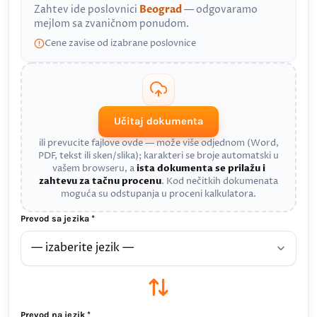
Zahtev ide poslovnici
Beograd
— odgovaramo
mejlom sa zvaničnom ponudom.
Cene zavise od izabrane poslovnice
Učitaj dokumenta
ili prevucite fajlove ovde — može više odjednom (Word,
PDF, tekst ili sken/slika); karakteri se broje automatski u
vašem browseru, a
ista dokumenta se prilažu i
zahtevu za tačnu procenu
. Kod nečitkih dokumenata
moguća su odstupanja u proceni kalkulatora.
Prevod sa jezika *
Prevod na jezik *