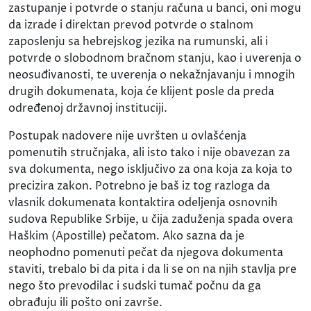
zastupanje i potvrde o stanju računa u banci, oni mogu
da izrade i direktan prevod potvrde o stalnom
zaposlenju sa hebrejskog jezika na rumunski, ali i
potvrde o slobodnom bračnom stanju, kao i uverenja o
neosuđivanosti, te uverenja o nekažnjavanju i mnogih
drugih dokumenata, koja će klijent posle da preda
određenoj državnoj instituciji.
Postupak nadovere nije uvršten u ovlašćenja
pomenutih stručnjaka, ali isto tako i nije obavezan za
sva dokumenta, nego isključivo za ona koja za koja to
precizira zakon. Potrebno je baš iz tog razloga da
vlasnik dokumenata kontaktira odeljenja osnovnih
sudova Republike Srbije, u čija zaduženja spada overa
Haškim (Apostille) pečatom. Ako sazna da je
neophodno pomenuti pečat da njegova dokumenta
staviti, trebalo bi da pita i da li se on na njih stavlja pre
nego što prevodilac i sudski tumač počnu da ga
obrađuju ili pošto oni završe.