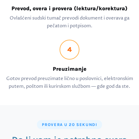
Prevod, overa i provera (lektura/korektura)
Ovlašćeni sudski tumač prevodi dokument i overava ga
pečatom i potpisom.
4
Preuzimanje
Gotov prevod preuzimate lično u poslovnici, elektronskim
putem, poštom ili kurirskom službom — gde god da ste.
PROVERA U 20 SEKUNDI