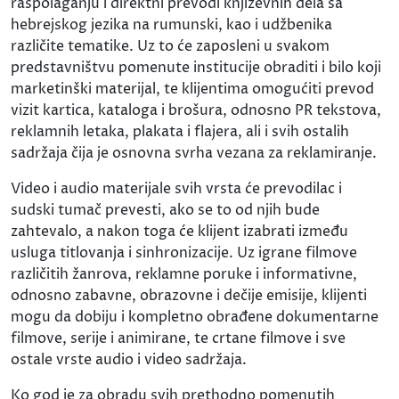
raspolaganju i direktni prevodi književnih dela sa
hebrejskog jezika na rumunski, kao i udžbenika
različite tematike. Uz to će zaposleni u svakom
predstavništvu pomenute institucije obraditi i bilo koji
marketinški materijal, te klijentima omogućiti prevod
vizit kartica, kataloga i brošura, odnosno PR tekstova,
reklamnih letaka, plakata i flajera, ali i svih ostalih
sadržaja čija je osnovna svrha vezana za reklamiranje.
Video i audio materijale svih vrsta će prevodilac i
sudski tumač prevesti, ako se to od njih bude
zahtevalo, a nakon toga će klijent izabrati između
usluga titlovanja i sinhronizacije. Uz igrane filmove
različitih žanrova, reklamne poruke i informativne,
odnosno zabavne, obrazovne i dečije emisije, klijenti
mogu da dobiju i kompletno obrađene dokumentarne
filmove, serije i animirane, te crtane filmove i sve
ostale vrste audio i video sadržaja.
Ko god je za obradu svih prethodno pomenutih