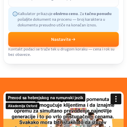
Kalkulator prikazuje
okvirnu cenu
. Za
tačnu ponudu
pošaljite dokument na procenu — broj karaktera u
dokumentu presudno utiče na konačan iznos.
Nastavite
Kontakt podaci se traže tek u drugom koraku — cena i rok su
bez obaveze.