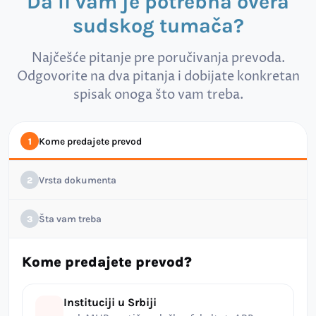
Da li vam je potrebna overa
sudskog tumača?
Najčešće pitanje pre poručivanja prevoda.
Odgovorite na dva pitanja i dobijate konkretan
spisak onoga što vam treba.
Kome predajete prevod
1
Vrsta dokumenta
2
Šta vam treba
3
Kome predajete prevod?
Instituciji u Srbiji