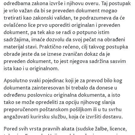
odredbama zakona izvrše i njihovu overu. Taj postupak
je vrlo važan da bi se preveden dokument mogao
tretirati kao zakonski validan, te podrazumeva da će
ovlašćeno lice prvo uporediti originalan i preveden
dokument, pa tek ako se radi o potpuno istim
sadržajima, imaće dozvolu da svoj pečat na obrađeni
materijal stavi. Praktično rečeno, cilj takvog postupka
obrade jeste da se iznese zvaničan dokaz da je
preveden dokument, to jest njegova sadržina sasvim
ista kao i u originalnom.
Apsolutno svaki pojedinac koji je za prevod bilo kog
dokumenta zainteresovan bi trebalo da donese u
određenu poslovnicu originalna dokumenta, a isto
tako se može opredeliti za opciju njihovog slanja
preporučenom poštanskom pošiljkom ili u tu svrhu
angažovati kurirsku službu, koja će izvršiti dostavu.
Pored svih vrsta pravnih akata (sudske žalbe, licence,