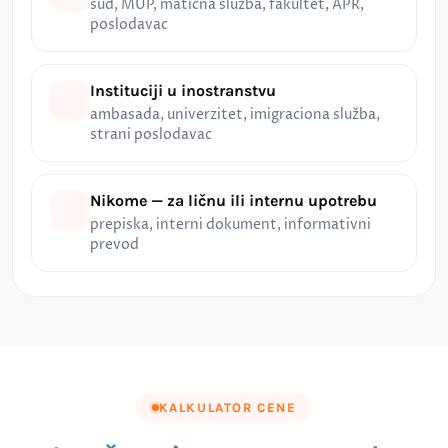
sud, MUP, matična služba, fakultet, APR,
poslodavac
Instituciji u inostranstvu
ambasada, univerzitet, imigraciona služba,
strani poslodavac
Nikome — za ličnu ili internu upotrebu
prepiska, interni dokument, informativni
prevod
KALKULATOR CENE