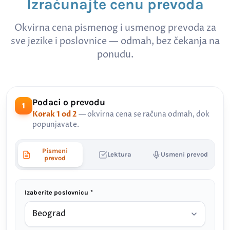
Izračunajte cenu prevoda
Okvirna cena pismenog i usmenog prevoda za
sve jezike i poslovnice — odmah, bez čekanja na
ponudu.
Podaci o prevodu
1
Korak 1 od 2
— okvirna cena se računa odmah, dok
popunjavate.
Pismeni
Lektura
Usmeni prevod
prevod
Izaberite poslovnicu *