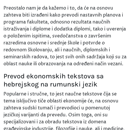
Preostalo nam je da kažemo i to, da će na osnovu
zahteva biti izrađeni kako prevodi nastavnih planova i
programa fakulteta, odnosno rezultata naučnih
istraživanja i diplome i dodatka diplomi, tako i uverenja
o položenim ispitima, svedočanstva o završenim
razredima osnovne i srednje škole i potvrde o
redovnom školovanju, ali i naučnih, diplomskih i
seminarskih radova, to jest svih onih sadržaja koji su za
oblast nauke ili obrazovanja na određeni način vezani.
Prevod ekonomskih tekstova sa
hebrejskog na rumunski jezik
Popularne i stručne, to jest naučne tekstove čija se
tema isključivo tiče oblasti ekonomije će, na osnovu
zahteva sudski tumači i prevodioci u pomenutoj
jezičkoj varijanti da prevedu. Osim toga, oni su
specijalizovani i za obradu tekstova iz domena
građevinske industrije, filozofije i nauke, ali i medicine,