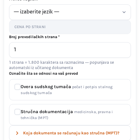
CENA PO STRANI
Broj prevodilačkih strana *
1 strana = 1.800 karaktera sa razmacima — popunjava se
automatski iz učitanog dokumenta
Označite šta se odnosi na vaš prevod
Overa sudskog tumača
pečat i potpis stalnog
sudskog tumača
Stručna dokumentacija
medicinska, pravna i
tehnička (MPT)
Koja dokumenta se računaju kao stručna (MPT)?