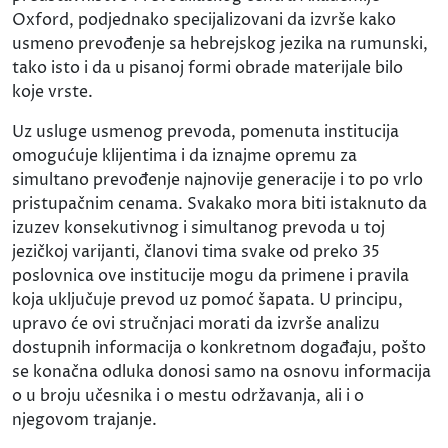
Oxford, podjednako specijalizovani da izvrše kako
usmeno prevođenje sa hebrejskog jezika na rumunski,
tako isto i da u pisanoj formi obrade materijale bilo
koje vrste.
Uz usluge usmenog prevoda, pomenuta institucija
omogućuje klijentima i da iznajme opremu za
simultano prevođenje najnovije generacije i to po vrlo
pristupačnim cenama. Svakako mora biti istaknuto da
izuzev konsekutivnog i simultanog prevoda u toj
jezičkoj varijanti, članovi tima svake od preko 35
poslovnica ove institucije mogu da primene i pravila
koja uključuje prevod uz pomoć šapata. U principu,
upravo će ovi stručnjaci morati da izvrše analizu
dostupnih informacija o konkretnom događaju, pošto
se konačna odluka donosi samo na osnovu informacija
o u broju učesnika i o mestu održavanja, ali i o
njegovom trajanje.