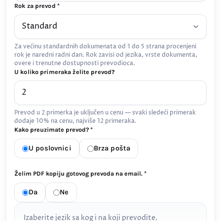
Rok za prevod *
Za većinu standardnih dokumenata od 1 do 5 strana procenjeni
rok je naredni radni dan. Rok zavisi od jezika, vrste dokumenta,
overe i trenutne dostupnosti prevodioca.
U koliko primeraka želite prevod?
Prevod u 2 primerka je uključen u cenu — svaki sledeći primerak
dodaje 10% na cenu, najviše 12 primeraka.
Kako preuzimate prevod? *
U poslovnici
Brza pošta
Želim PDF kopiju gotovog prevoda na email. *
Da
Ne
Izaberite jezik sa kog i na koji prevodite.