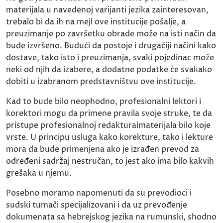
materijala u navedenoj varijanti jezika zainteresovan,
trebalo bi da ih na mejl ove institucije pošalje, a
preuzimanje po završetku obrade može na isti način da
bude izvršeno. Budući da postoje i drugačiji načini kako
dostave, tako isto i preuzimanja, svaki pojedinac može
neki od njih da izabere, a dodatne podatke će svakako
dobiti u izabranom predstavništvu ove institucije.
Kad to bude bilo neophodno, profesionalni lektori i
korektori mogu da primene pravila svoje struke, te da
pristupe profesionalnoj redakturaimaterijala bilo koje
vrste. U principu usluga kako korekture, tako i lekture
mora da bude primenjena ako je izrađen prevod za
određeni sadržaj nestručan, to jest ako ima bilo kakvih
grešaka u njemu.
Posebno moramo napomenuti da su prevodioci i
sudski tumači specijalizovani i da uz prevođenje
dokumenata sa hebrejskog jezika na rumunski, shodno