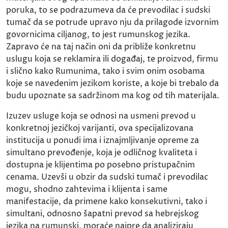
poruka, to se podrazumeva da će prevodilac i sudski
tumač da se potrude upravo nju da prilagode izvornim
govornicima ciljanog, to jest rumunskog jezika.
Zapravo će na taj način oni da približe konkretnu
uslugu koja se reklamira ili događaj, te proizvod, firmu
i slično kako Rumunima, tako i svim onim osobama
koje se navedenim jezikom koriste, a koje bi trebalo da
budu upoznate sa sadržinom ma kog od tih materijala.
Izuzev usluge koja se odnosi na usmeni prevod u
konkretnoj jezičkoj varijanti, ova specijalizovana
institucija u ponudi ima i iznajmljivanje opreme za
simultano prevođenje, koja je odličnog kvaliteta i
dostupna je klijentima po posebno pristupačnim
cenama. Uzevši u obzir da sudski tumač i prevodilac
mogu, shodno zahtevima i klijenta i same
manifestacije, da primene kako konsekutivni, tako i
simultani, odnosno šapatni prevod sa hebrejskog
jezika na rumunski, moraće najpre da analiziraju