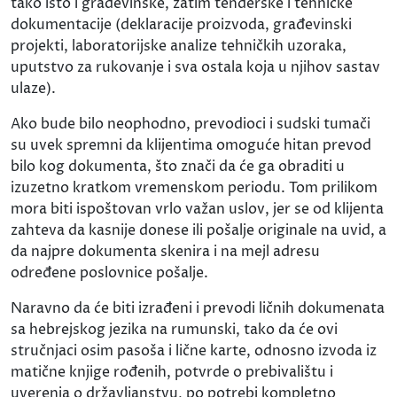
tako isto i građevinske, zatim tenderske i tehničke
dokumentacije (deklaracije proizvoda, građevinski
projekti, laboratorijske analize tehničkih uzoraka,
uputstvo za rukovanje i sva ostala koja u njihov sastav
ulaze).
Ako bude bilo neophodno, prevodioci i sudski tumači
su uvek spremni da klijentima omoguće hitan prevod
bilo kog dokumenta, što znači da će ga obraditi u
izuzetno kratkom vremenskom periodu. Tom prilikom
mora biti ispoštovan vrlo važan uslov, jer se od klijenta
zahteva da kasnije donese ili pošalje originale na uvid, a
da najpre dokumenta skenira i na mejl adresu
određene poslovnice pošalje.
Naravno da će biti izrađeni i prevodi ličnih dokumenata
sa hebrejskog jezika na rumunski, tako da će ovi
stručnjaci osim pasoša i lične karte, odnosno izvoda iz
matične knjige rođenih, potvrde o prebivalištu i
uverenja o državljanstvu, po potrebi kompletno