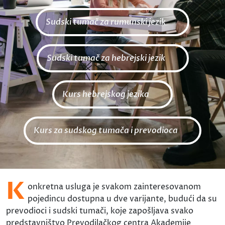
Sudski tumač za rumunski jezik
Sudski tumač za hebrejski jezik
Kurs hebrejskog jezika
Kurs za sudskog tumača i prevodioca
K
onkretna usluga je svakom zainteresovanom
pojedincu dostupna u dve varijante, budući da su
prevodioci i sudski tumači, koje zapošljava svako
predstavništvo Prevodilačkog centra Akademije