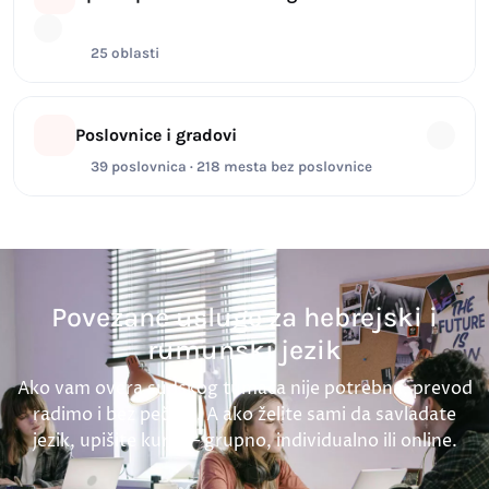
25 oblasti
Poslovnice i gradovi
39 poslovnica · 218 mesta bez poslovnice
Povezane usluge za hebrejski i
rumunski jezik
Ako vam overa sudskog tumača nije potrebna, prevod
radimo i bez pečata. A ako želite sami da savladate
jezik, upišite kurs — grupno, individualno ili online.