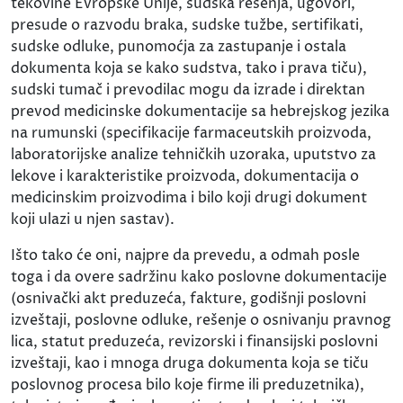
tekovine Evropske Unije, sudska rešenja, ugovori,
presude o razvodu braka, sudske tužbe, sertifikati,
sudske odluke, punomoćja za zastupanje i ostala
dokumenta koja se kako sudstva, tako i prava tiču),
sudski tumač i prevodilac mogu da izrade i direktan
prevod medicinske dokumentacije sa hebrejskog jezika
na rumunski (specifikacije farmaceutskih proizvoda,
laboratorijske analize tehničkih uzoraka, uputstvo za
lekove i karakteristike proizvoda, dokumentacija o
medicinskim proizvodima i bilo koji drugi dokument
koji ulazi u njen sastav).
Išto tako će oni, najpre da prevedu, a odmah posle
toga i da overe sadržinu kako poslovne dokumentacije
(osnivački akt preduzeća, fakture, godišnji poslovni
izveštaji, poslovne odluke, rešenje o osnivanju pravnog
lica, statut preduzeća, revizorski i finansijski poslovni
izveštaji, kao i mnoga druga dokumenta koja se tiču
poslovnog procesa bilo koje firme ili preduzetnika),