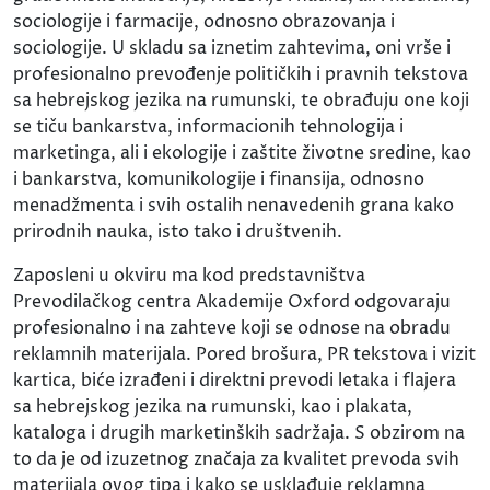
sociologije i farmacije, odnosno obrazovanja i
sociologije. U skladu sa iznetim zahtevima, oni vrše i
profesionalno prevođenje političkih i pravnih tekstova
sa hebrejskog jezika na rumunski, te obrađuju one koji
se tiču bankarstva, informacionih tehnologija i
marketinga, ali i ekologije i zaštite životne sredine, kao
i bankarstva, komunikologije i finansija, odnosno
menadžmenta i svih ostalih nenavedenih grana kako
prirodnih nauka, isto tako i društvenih.
Zaposleni u okviru ma kod predstavništva
Prevodilačkog centra Akademije Oxford odgovaraju
profesionalno i na zahteve koji se odnose na obradu
reklamnih materijala. Pored brošura, PR tekstova i vizit
kartica, biće izrađeni i direktni prevodi letaka i flajera
sa hebrejskog jezika na rumunski, kao i plakata,
kataloga i drugih marketinških sadržaja. S obzirom na
to da je od izuzetnog značaja za kvalitet prevoda svih
materijala ovog tipa i kako se usklađuje reklamna