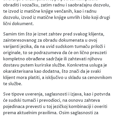
obraditi i vozačku, zatim radnu i saobraćajnu dozvolu,
te izvod iz matične knjige venčanih, kao i radnu
dozvolu, izvod iz matične knjige umrlih i bilo koji drugi
lični dokument.
Samim tim što je iznet zahtev pred svakog klijenta,
zainteresovanog za obradu dokumenata u ovoj
varijanti jezika, da na uvid sudskom tumaču priloži i
originale, to se podrazumeva da će on lično preuzeti
kompletno obrađene sadržaje ili zahtevati njihovu
dostavu putem kurirske službe. Konkretna usluga je
okarakterisana kao dodatna, što znači da je svaki
klijent mora platiti, a isključivo u skladu sa cenovnikom
te službe.
Sve tipove uverenja, saglasnosti i izjava, kao i potvrda
će sudski tumači i prevodioci, na osnovu zahteva
pojedinaca prevesti u toj jezičkoj kombinaciji i overiti
prema aktuelnim pravilima. Osim saglasnosti za