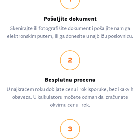
Pošaljite dokument
Skenirajte ili fotografišite dokument i pošaljite nam ga
elektronskim putem, ili ga donesite u najbližu poslovnicu.
2
Besplatna procena
U najkraćem roku dobijate cenu i rok isporuke, bez ikakvih
obaveza. U kalkulatoru možete odmah da izračunate
okvirnu cenu i rok.
3