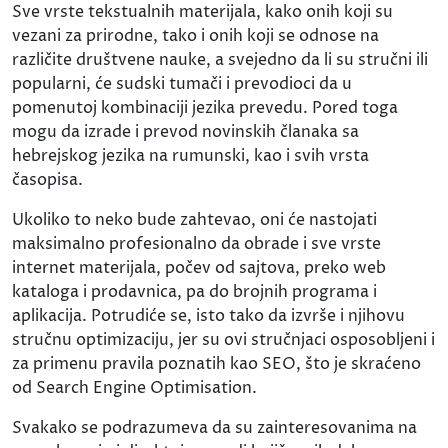
Sve vrste tekstualnih materijala, kako onih koji su
vezani za prirodne, tako i onih koji se odnose na
različite društvene nauke, a svejedno da li su stručni ili
popularni, će sudski tumači i prevodioci da u
pomenutoj kombinaciji jezika prevedu. Pored toga
mogu da izrade i prevod novinskih članaka sa
hebrejskog jezika na rumunski, kao i svih vrsta
časopisa.
Ukoliko to neko bude zahtevao, oni će nastojati
maksimalno profesionalno da obrade i sve vrste
internet materijala, počev od sajtova, preko web
kataloga i prodavnica, pa do brojnih programa i
aplikacija. Potrudiće se, isto tako da izvrše i njihovu
stručnu optimizaciju, jer su ovi stručnjaci osposobljeni i
za primenu pravila poznatih kao SEO, što je skraćeno
od Search Engine Optimisation.
Svakako se podrazumeva da su zainteresovanima na