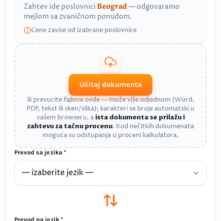
Zahtev ide poslovnici
Beograd
— odgovaramo
mejlom sa zvaničnom ponudom.
Cene zavise od izabrane poslovnice
Učitaj dokumenta
ili prevucite fajlove ovde — može više odjednom (Word,
PDF, tekst ili sken/slika); karakteri se broje automatski u
vašem browseru, a
ista dokumenta se prilažu i
zahtevu za tačnu procenu
. Kod nečitkih dokumenata
moguća su odstupanja u proceni kalkulatora.
Prevod sa jezika *
Prevod na jezik *