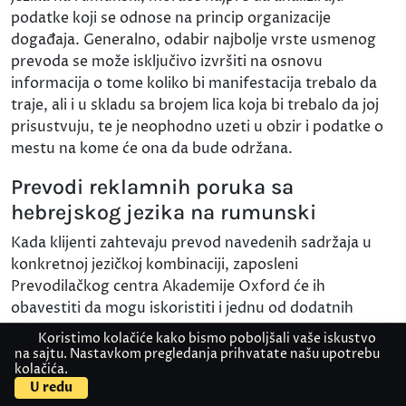
podatke koji se odnose na princip organizacije
događaja. Generalno, odabir najbolje vrste usmenog
prevoda se može isključivo izvršiti na osnovu
informacija o tome koliko bi manifestacija trebalo da
traje, ali i u skladu sa brojem lica koja bi trebalo da joj
prisustvuju, te je neophodno uzeti u obzir i podatke o
mestu na kome će ona da bude održana.
Prevodi reklamnih poruka sa
hebrejskog jezika na rumunski
Kada klijenti zahtevaju prevod navedenih sadržaja u
konkretnoj jezičkoj kombinaciji, zaposleni
Prevodilačkog centra Akademije Oxford će ih
obavestiti da mogu iskoristiti i jednu od dodatnih
usluga. Naime, ova institucija u ponudi ima i titlovanje
Koristimo kolačiće kako bismo poboljšali vaše iskustvo
reklamnih poruka, kao i ostalih video i audio sadržaja,
na sajtu. Nastavkom pregledanja prihvatate našu upotrebu
kolačića.
Kontaktirajte nas
Pošaljite dokument
odnosno uslugu koja podrazumeva i njihovu
U redu
profesionalnu sinhronizaciju. Navedeni postupak