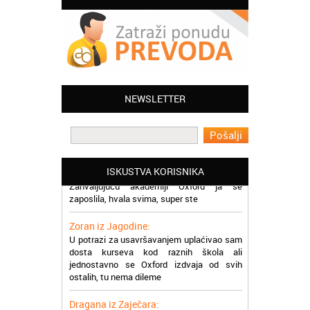
Jelena iz Niša:
Mogu da pohvalim sve zaposlene u
NEWSLETTER
Akademiji Oxford u Nišu jer su stvarno
profesionalni i prenose znanje na odličan
način
Milica iz Beograda:
ISKUSTVA KORISNIKA
Zahvaljujuću akademiji Oxford ja se
zaposlila, hvala svima, super ste
Zoran iz Jagodine:
U potrazi za usavršavanjem uplaćivao sam
dosta kurseva kod raznih škola ali
jednostavno se Oxford izdvaja od svih
ostalih, tu nema dileme
Dragana iz Zaječara:
Trebao mi je prevod na Francuski hitno,