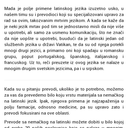
Mada je polje primene latinskog jezika izuzetno usko, u
našem timu su i prevodioci koji su specijalizovani upravo za
rad sa ovim, takozvanim mrtvim jezikom. A kada se kaže da
je neki jezik mrtav pod tim se jednostavno misli da nije više
u upotrebi, ali samo za usmenu komunikaciju, što ne znači
da nije uopšte u upotrebi, buudući da je latinski jedan od
službenih jezika u državi Vatikan, te da su od njega potekli
mnogi drugi jezici, a primarno oni koji spadaju u romansku
grupu, poput portugalskog, španskog, italijanskog i
francuskog. Uz to, reči preuzete iz ovog jezika se nalaze u
mnogim drugim svetskim jezicima, pa i u srpskom.
Kada su u pitanju prevodi, ukoliko je to potrebno, možemo
za vas da prevedemo bilo koju vrstu materijala sa nemačkog
na latinski jezik. Ipak, njegova primena je najzapaženija u
polju farmacije, odnosno medicine, pa su upravo zato i
prevodi fokusirani na ove oblasti.
Prevode sa nemačkog na latinski možete dobiti u bilo kojoj
od preko 20 naših poslovnica koje se nalaze u mnogim,