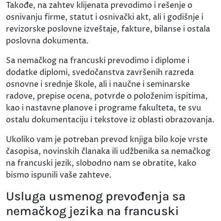
Takođe, na zahtev klijenata prevodimo i rešenje o
osnivanju firme, statut i osnivački akt, ali i godišnje i
revizorske poslovne izveštaje, fakture, bilanse i ostala
poslovna dokumenta.
Sa nemačkog na francuski prevodimo i diplome i
dodatke diplomi, svedočanstva završenih razreda
osnovne i srednje škole, ali i naučne i seminarske
radove, prepise ocena, potvrde o položenim ispitima,
kao i nastavne planove i programe fakulteta, te svu
ostalu dokumentaciju i tekstove iz oblasti obrazovanja.
Ukoliko vam je potreban prevod knjiga bilo koje vrste
časopisa, novinskih članaka ili udžbenika sa nemačkog
na francuski jezik, slobodno nam se obratite, kako
bismo ispunili vaše zahteve.
Usluga usmenog prevođenja sa
nemačkog jezika na francuski