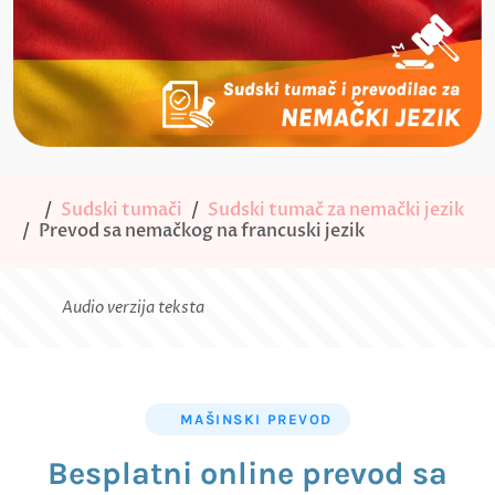
Sudski tumači
Sudski tumač za nemački jezik
Prevod sa nemačkog na francuski jezik
Audio verzija teksta
MAŠINSKI PREVOD
Besplatni online prevod sa