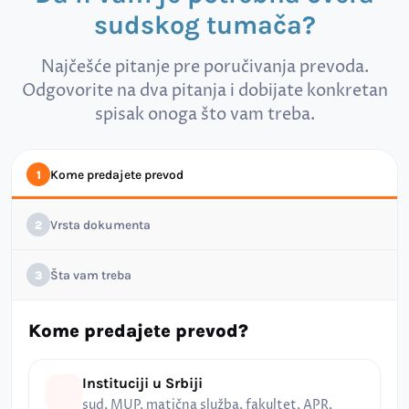
sudskog tumača?
Najčešće pitanje pre poručivanja prevoda.
Odgovorite na dva pitanja i dobijate konkretan
spisak onoga što vam treba.
Kome predajete prevod
1
Vrsta dokumenta
2
Šta vam treba
3
Kome predajete prevod?
Instituciji u Srbiji
sud, MUP, matična služba, fakultet, APR,