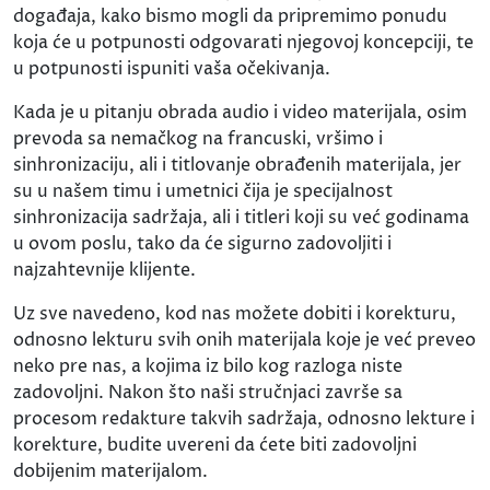
događaja, kako bismo mogli da pripremimo ponudu
koja će u potpunosti odgovarati njegovoj koncepciji, te
u potpunosti ispuniti vaša očekivanja.
Kada je u pitanju obrada audio i video materijala, osim
prevoda sa nemačkog na francuski, vršimo i
sinhronizaciju, ali i titlovanje obrađenih materijala, jer
su u našem timu i umetnici čija je specijalnost
sinhronizacija sadržaja, ali i titleri koji su već godinama
u ovom poslu, tako da će sigurno zadovoljiti i
najzahtevnije klijente.
Uz sve navedeno, kod nas možete dobiti i korekturu,
odnosno lekturu svih onih materijala koje je već preveo
neko pre nas, a kojima iz bilo kog razloga niste
zadovoljni. Nakon što naši stručnjaci završe sa
procesom redakture takvih sadržaja, odnosno lekture i
korekture, budite uvereni da ćete biti zadovoljni
dobijenim materijalom.