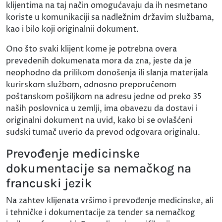
klijentima na taj način omogućavaju da ih nesmetano
koriste u komunikaciji sa nadležnim državim službama,
kao i bilo koji originalnii dokument.
Ono što svaki klijent kome je potrebna overa
prevedenih dokumenata mora da zna, jeste da je
neophodno da prilikom donošenja ili slanja materijala
kurirskom službom, odnosno preporučenom
poštanskom pošiljkom na adresu jedne od preko 35
naših poslovnica u zemlji, ima obavezu da dostavi i
originalni dokument na uvid, kako bi se ovlašćeni
sudski tumač uverio da prevod odgovara originalu.
Prevođenje medicinske
dokumentacije sa nemačkog na
francuski jezik
Na zahtev klijenata vršimo i prevođenje medicinske, ali
i tehničke i dokumentacije za tender sa nemačkog