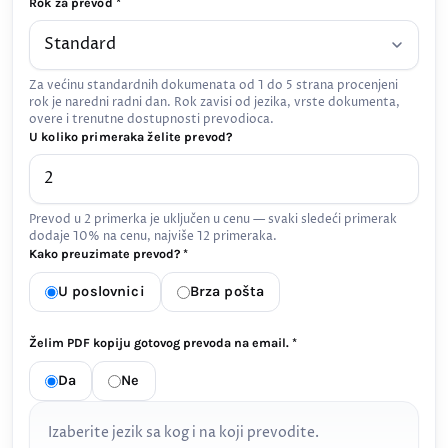
Rok za prevod *
Za većinu standardnih dokumenata od 1 do 5 strana procenjeni
rok je naredni radni dan. Rok zavisi od jezika, vrste dokumenta,
overe i trenutne dostupnosti prevodioca.
U koliko primeraka želite prevod?
Prevod u 2 primerka je uključen u cenu — svaki sledeći primerak
dodaje 10% na cenu, najviše 12 primeraka.
Kako preuzimate prevod? *
U poslovnici
Brza pošta
Želim PDF kopiju gotovog prevoda na email. *
Da
Ne
Izaberite jezik sa kog i na koji prevodite.