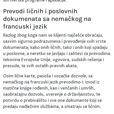
softverske programe i aplikacije.
Prevodi ličnih i poslovnih
dokumenata sa nemačkog na
francuski jezik
Razlog zbog koga nam se klijenti najčešće obraćaju,
sasvim sigurno podrazumeva i prevođenje svih vrsta
dokumenata, kako onih ličnih, tako i onih koji spadaju
u poslovne, a neretko se javljaju i zahtevi za prevodima
tekovina Evropske Unije, ugovora, sudskih rešenja i
presuda, te svih ostalih pravnih akata.
Osim lične karte, pasoša i vozačke dozvole, sa
nemačkog na francuski jezik prevodimo i: izvod iz
matične knjige rođenih, kao i venčanih i umrlih,
saobraćajnu dozvolu, uverenje o državljanstvu, te
potvrdu o prebivalištu i sve one dokumente koji se
predaju nadležnim službama, a smatraju se ličnim.