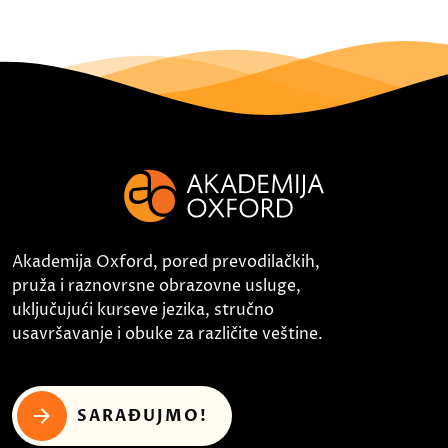
Akademija Oxford, pored prevodilačkih,
pruža i raznovrsne obrazovne usluge,
uključujući kurseve jezika, stručno
usavršavanje i obuke za različite veštine.
SARAĐUJMO!