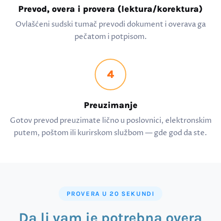
Prevod, overa i provera (lektura/korektura)
Ovlašćeni sudski tumač prevodi dokument i overava ga
pečatom i potpisom.
4
Preuzimanje
Gotov prevod preuzimate lično u poslovnici, elektronskim
putem, poštom ili kurirskom službom — gde god da ste.
PROVERA U 20 SEKUNDI
Da li vam je potrebna overa