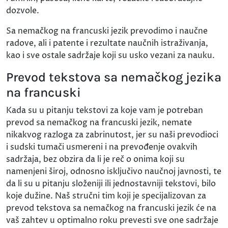
dozvole.
Sa nemačkog na francuski jezik prevodimo i naučne
radove, ali i patente i rezultate naučnih istraživanja,
kao i sve ostale sadržaje koji su usko vezani za nauku.
Prevod tekstova sa nemačkog jezika
na francuski
Kada su u pitanju tekstovi za koje vam je potreban
prevod sa nemačkog na francuski jezik, nemate
nikakvog razloga za zabrinutost, jer su naši prevodioci
i sudski tumači usmereni i na prevođenje ovakvih
sadržaja, bez obzira da li je reč o onima koji su
namenjeni široj, odnosno isključivo naučnoj javnosti, te
da li su u pitanju složeniji ili jednostavniji tekstovi, bilo
koje dužine. Naš stručni tim koji je specijalizovan za
prevod tekstova sa nemačkog na francuski jezik će na
vaš zahtev u optimalno roku prevesti sve one sadržaje