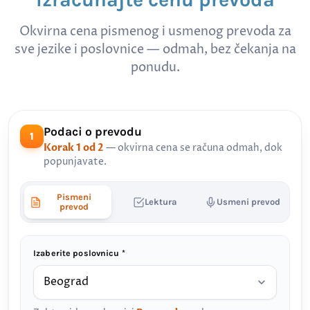
Okvirna cena pismenog i usmenog prevoda za
sve jezike i poslovnice — odmah, bez čekanja na
ponudu.
Podaci o prevodu
1
Korak 1 od 2
— okvirna cena se računa odmah, dok
popunjavate.
Pismeni
Lektura
Usmeni prevod
prevod
Izaberite poslovnicu *