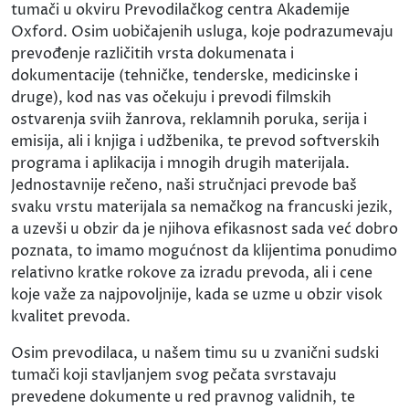
tumači u okviru Prevodilačkog centra Akademije
Oxford. Osim uobičajenih usluga, koje podrazumevaju
prevođenje različitih vrsta dokumenata i
dokumentacije (tehničke, tenderske, medicinske i
druge), kod nas vas očekuju i prevodi filmskih
ostvarenja sviih žanrova, reklamnih poruka, serija i
emisija, ali i knjiga i udžbenika, te prevod softverskih
programa i aplikacija i mnogih drugih materijala.
Jednostavnije rečeno, naši stručnjaci prevode baš
svaku vrstu materijala sa nemačkog na francuski jezik,
a uzevši u obzir da je njihova efikasnost sada već dobro
poznata, to imamo mogućnost da klijentima ponudimo
relativno kratke rokove za izradu prevoda, ali i cene
koje važe za najpovoljnije, kada se uzme u obzir visok
kvalitet prevoda.
Osim prevodilaca, u našem timu su u zvanični sudski
tumači koji stavljanjem svog pečata svrstavaju
prevedene dokumente u red pravnog validnih, te