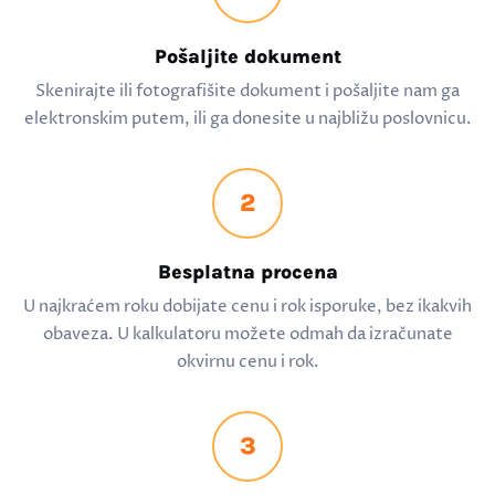
Pošaljite dokument
Skenirajte ili fotografišite dokument i pošaljite nam ga
elektronskim putem, ili ga donesite u najbližu poslovnicu.
2
Besplatna procena
U najkraćem roku dobijate cenu i rok isporuke, bez ikakvih
obaveza. U kalkulatoru možete odmah da izračunate
okvirnu cenu i rok.
3