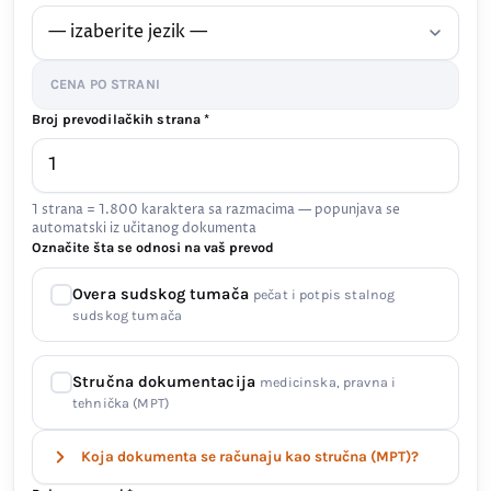
CENA PO STRANI
Broj prevodilačkih strana *
1 strana = 1.800 karaktera sa razmacima — popunjava se
automatski iz učitanog dokumenta
Označite šta se odnosi na vaš prevod
Overa sudskog tumača
pečat i potpis stalnog
sudskog tumača
Stručna dokumentacija
medicinska, pravna i
tehnička (MPT)
Koja dokumenta se računaju kao stručna (MPT)?