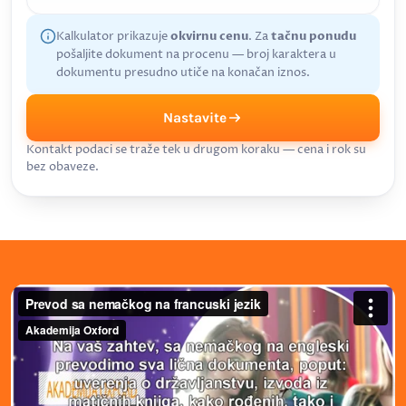
Kalkulator prikazuje
okvirnu cenu
. Za
tačnu ponudu
pošaljite dokument na procenu — broj karaktera u
dokumentu presudno utiče na konačan iznos.
Nastavite
Kontakt podaci se traže tek u drugom koraku — cena i rok su
bez obaveze.