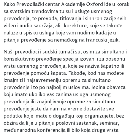
Kako Prevodilački centar Akademije Oxford ide u korak
sa svetskim trendovima tu su i usluge usmenog
prevođenja, te prevoda, titlovanja i sinhronizacije svih
video i audio sadržaja, ali i korekture, koje se takođe
nalaze u spisku usluga koje vam nudimo kada je u
pitanju prevođenje sa nemačkog na francuski jezik.
Naši prevodioci i sudski tumači su, osim za simultano i
konsekutivno prevođenje specijalizovani i za posebnu
vrstu usmenog prevođenja, koje se naziva šapatno ili
prevođenje pomoću šapata. Takođe, kod nas možete
iznajmiti i najsavremeniju opremu za simultano
prevođenje i to po najboljim uslovima. Jedina obaveza
koju imate ukoliko vas zanima usluga usmenog
prevođenja ili iznajmljivanje opreme za simultano
prevođenje jeste da nam na vreme dostavite sve
podatke koje imate o događaju koji organizujete, bez
obzira da li je u pitanju poslovni sastanak, seminar,
međunarodna konferencija ili bilo koja druga vrsta