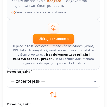
Zahtev ide poslovnici
Beograd
— odgovaramo
mejlom sa zvaničnom ponudom.
Cene zavise od izabrane poslovnice
Učitaj dokumenta
ili prevucite fajlove ovde — može više odjednom (Word,
PDF, tekst ili sken/slika); karakteri se broje automatski u
vašem browseru, a
ista dokumenta se prilažu i
zahtevu za tačnu procenu
. Kod nečitkih dokumenata
moguća su odstupanja u proceni kalkulatora.
Prevod sa jezika *
Prevod na jezik *