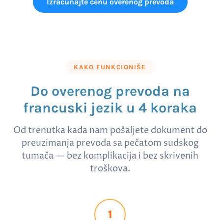
Izračunajte cenu overenog prevoda
KAKO FUNKCIONIŠE
Do overenog prevoda na
francuski jezik u 4 koraka
Od trenutka kada nam pošaljete dokument do
preuzimanja prevoda sa pečatom sudskog
tumača — bez komplikacija i bez skrivenih
troškova.
1