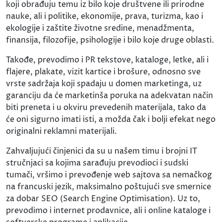
koji obrađuju temu iz bilo koje društvene ili prirodne
nauke, ali i politike, ekonomije, prava, turizma, kao i
ekologije i zaštite životne sredine, menadžmenta,
finansija, filozofije, psihologije i bilo koje druge oblasti.
Takođe, prevodimo i PR tekstove, kataloge, letke, ali i
flajere, plakate, vizit kartice i brošure, odnosno sve
vrste sadržaja koji spadaju u domen marketinga, uz
garanciju da će marketinša poruka na adekvatan način
biti preneta i u okviru prevedenih materijala, tako da
će oni sigurno imati isti, a možda čak i bolji efekat nego
originalni reklamni materijali.
Zahvaljujući činjenici da su u našem timu i brojni IT
stručnjaci sa kojima sarađuju prevodioci i sudski
tumači, vršimo i prevođenje web sajtova sa nemačkog
na francuski jezik, maksimalno poštujući sve smernice
za dobar SEO (Search Engine Optimisation). Uz to,
prevodimo i internet prodavnice, ali i online kataloge i