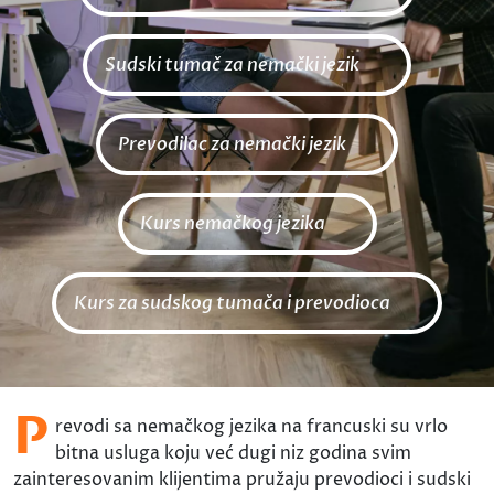
Sudski tumač za nemački jezik
Prevodilac za nemački jezik
Kurs nemačkog jezika
Kurs za sudskog tumača i prevodioca
P
revodi sa nemačkog jezika na francuski su vrlo
bitna usluga koju već dugi niz godina svim
zainteresovanim klijentima pružaju prevodioci i sudski