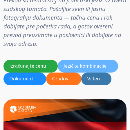
Prevod sa nemačkog na francuski jezik uz overu
sudskog tumača. Pošaljite sken ili jasnu
fotografiju dokumenta — tačnu cenu i rok
dobijate pre početka rada, a gotov overeni
prevod preuzimate u poslovnici ili dobijate na
svoju adresu.
Izračunajte cenu
Jezičke kombinacije
Dokumenti
Gradovi
Video