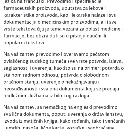
jezika na francuski. Prevodimo i specifikacije
farmaceutskih proizvoda, uputstva za lekove i
karakteristike proizvoda, kao i lekarske nalaze i svu
dokumentaciju o medicinskim proizvodima, ali i sve
vrste tekstova čija je tema vezana za oblast medicine i
farmacije, bez obzra da li su u pitanju naučni ili
popularni tekstovi.
Na vaš zahtev prevodimo i overavamo pečatom
ovlašćenog sudskog tumača sve vrste potvrda, izjava,
saglasnosti i uverenja, kao što su na primer: potvrda o
stalnom radnom odnosu, potvrda o slobodnom
bračnom stanju, uverenje o nekažnjavanju i
neosuđivanosti i sva ona dokumenta koja se predaju
nadležnim službama iz bilo kog razloga.
Na vaš zahtev, sa nemačkog na engleski prevodimo
sva lična dokumenta, poput: uverenja o državljanstvu,
izvoda iz matičnih knjiga, kako rođenih, tako i venčanih
i umrlih, pasoša, lične karte, vozačke i saobraćajne