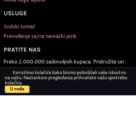
Škola nege lepote
USLUGE
Sudski tumač
Prevođenje sa/na nemački jezik
PRATITE NAS
Preko 2.000.000 zadovoljnih kupaca. Pridružite se!
Koristimo kolačiće kako bismo poboljšali vaše iskustvo
na sajtu. Nastavkom pregledanja prihvatate našu upotrebu
kolačića.
Kontaktirajte nas
Pošaljite dokument
U redu
Politika bezbednosti informacija
Kontakt