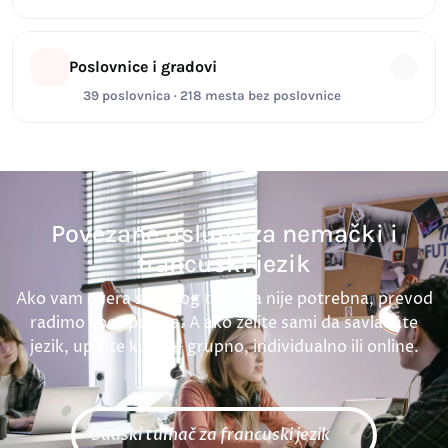
Poslovnice i gradovi
39 poslovnica · 218 mesta bez poslovnice
Povezane usluge za nemački i
francuski jezik
Ako vam overa sudskog tumača nije potrebna, prevod
radimo i bez pečata. A ako želite sami da savladate
jezik, upišite kurs — grupno, individualno ili online.
Sudski tumač za francuski jezik