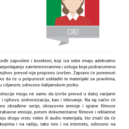
kođe zaposleni i korektori, koji iza sebe imaju adekvatno
na raspolaganju zainteresovanima i usluga koja podrazumeva
a njihov prevod nije propisno izvršen. Zapravo će pomenuti
tako da će u potpunosti uskladiti te materijale sa pravilima,
i u ciljanom, odnosno italijanskom jeziku.
titucije mogu ne samo da izvrše prevod u datoj varijanti
i njihovu sinhronizaciju, kao i titlovanje. Na taj način će
tno obrađene serije, obrazovne emisije i igrane filmove
e i zabavne emisije, potom dokumentarne filmove i reklamne
koju drugu vrstu video ili audio materijala, što znači da će
opima i na radiju, tako isto i na internetu, odnosno na