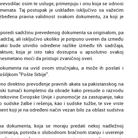
revodilac osim te usluge, primenjuju i onu koja se odnosi
enata. Taj postupak je usklađen isključivo sa važećim
ezbeđena pravna validnost svakom dokumentu, za koji je
poredi sadržinu prevedenog dokumenta sa originalom, pa
sadržaj, ali isključivo ukoliko je potpuno uveren da između
ako bude utvrdio određene razlike između tih sadržaja,
dakture, koja je isto tako dostupna u apsolutno svakoj
 nesmetano moći da pristupi zvaničnoj overi.
 dokumenta na uvid ovom stručnjaku, a može ih poslati i
šiljkom "Pošte Srbije".
no direktno prevođenje pravnih akata sa pakistanskog na
 sudski tumači kompletno da obrade kako presude o razvodu
 tekovine Evropske Unije i punomoćje za zastupanje, tako
o sudske žalbe i rešenja, kao i sudske tužbe, te sve vrste
ment koji je na određeni način vezan bilo za oblast sudstva
 dokumenta, koja se moraju predati nekoj nadležnoj
ni primanja, potvrda o slobodnom bračnom stanju i uverenje