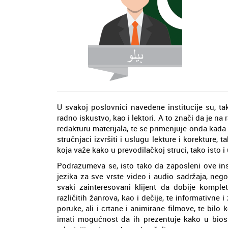
U svakoj poslovnici navedene institucije su, ta
radno iskustvo, kao i lektori. A to znači da je 
redakturu materijala, te se primenjuje onda kad
stručnjaci izvršiti i uslugu lekture i korekture, 
koja važe kako u prevodilačkoj struci, tako isto 
Podrazumeva se, isto tako da zaposleni ove ins
jezika za sve vrste video i audio sadržaja, nego 
svaki zainteresovani klijent da dobije komple
različitih žanrova, kao i dečije, te informativn
poruke, ali i crtane i animirane filmove, te bilo 
imati mogućnost da ih prezentuje kako u biosk