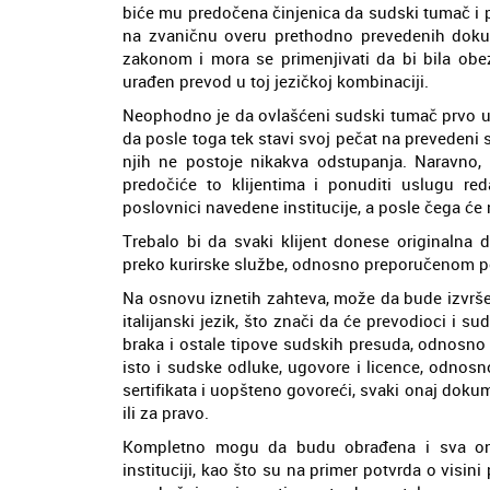
biće mu predočena činjenica da sudski tumač i p
na zvaničnu overu prethodno prevedenih dokum
zakonom i mora se primenjivati da bi bila ob
urađen prevod u toj jezičkoj kombinaciji.
Neophodno je da ovlašćeni sudski tumač prvo u
da posle toga tek stavi svoj pečat na prevedeni 
njih ne postoje nikakva odstupanja. Naravno, 
predočiće to klijentima i ponuditi uslugu re
poslovnici navedene institucije, a posle čega će
Trebalo bi da svaki klijent donese originalna
preko kurirske službe, odnosno preporučenom po
Na osnovu iznetih zahteva, može da bude izvrše
italijanski jezik, što znači da će prevodioci i
braka i ostale tipove sudskih presuda, odnosno
isto i sudske odluke, ugovore i licence, odnosn
sertifikata i uopšteno govoreći, svaki onaj doku
ili za pravo.
Kompletno mogu da budu obrađena i sva ona
instituciji, kao što su na primer potvrda o visi