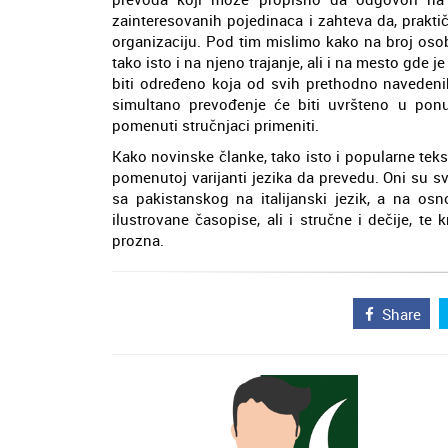
zainteresovanih pojedinaca i zahteva da, prak
organizaciju. Pod tim mislimo kako na broj osoba
tako isto i na njeno trajanje, ali i na mesto gd
biti određeno koja od svih prethodno navedenih
simultano prevođenje će biti uvršteno u ponu
pomenuti stručnjaci primeniti.
Kako novinske članke, tako isto i popularne tekst
pomenutoj varijanti jezika da prevedu. Oni su s
sa pakistanskog na italijanski jezik, a na os
ilustrovane časopise, ali i stručne i dečije, te 
prozna.
Share