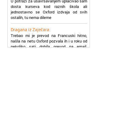
jednostavno se Oxford izdvaja od svih
ostalih, tu nema dileme
Dragana iz Zaječara:
Trebao mi je prevod na Francuski hitno,
našla na netu Oxford pozvala ih i u roku od
nekoliko sati dobila prevod na email,
stvarno su super
Petar iz Paraćina:
Završio kurs za automehaničara, zaposlio
se, ja ljudi ne znam šta bi radio sada da ne
postojite, Hvala Vam
Natasa iz Kraljeva:
Najbolji knjigovodstveni program! Sa
lakoćom sam savladala tromesečni kurs
knjigovodstva. Sve pohvale!
Dragan iz Čačka:
Retko gde može da se nađe prava
profesionalnost u našoj zemlji i naravno
usluga, sve pohvale od mene