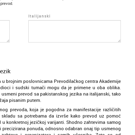
 prevod.
Italijanski
jezik
h u brojnim poslovnicama Prevodilačkog centra Akademije
evodioci i sudski tumači mogu da je primene u oba oblika.
 usmeni prevod sa pakistanskog jezika na italijanski, tako
držaja pisanim putem.
og prevoda, koja je pogodna za manifestacije različitih
, u skladu sa potrebama da izvrše kako prevod uz pomoć
od u konkretnoj jezičkoj varijanti. Shodno zahtevima samog
ti i precizirana ponuda, odnosno odabran onaj tip usmenog
zahteve i organizatora i samih učesnika. Zato se od