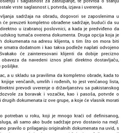
slenju i saglasnost za zastupanje, te potvrda o stanju
tale vrste saglasnost i, potvrda, izjava i uverenja.
tavljanja sadržaja na obradu, dogovori se zaposlenima u
n će preuzeti kompletno obrađene sadržaje, budući da su
irektno u izabranoj poslovnici, a kada je predviđeno da
sudskog tumača overena dokumenta. Druga opcija koja je
 dokumenata na adresu klijenta, s tim što on mora biti
se smatra dodatnom i kao takva podleže naplati odvojeno
akako će zainteresovani klijenti da dobije precizno
 obaveza da navedeni iznos plati direktno dostavljaču,
pošiljke.
ac, a u skladu sa pravilima da kompletno obrade, kada to
knjige venčanih, umrlih i rođenih, to jest venčanog lista,
i direktni prevodi uverenje o državljanstvu sa pakistanskog
im dozvole za boravak i vozačke, kao i pasoša, potvrde o
e i drugih dokumenata iz ove grupe, a koje će vlasnik morati
potreban u roku, koji je mnogo kraći od definisanog,
uga, ali samo ako bude sadržaje prvo dostavio na mejl.
no pravilo o prilaganju originalnih dokumenata na uvid, s