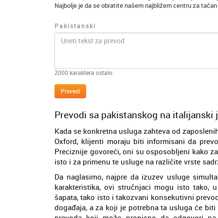
Najbolje je da se obratite našem najbližem centru za tačan
Pakistanski
2000
karaktera ostalo.
Prevedi
Prevodi sa pakistanskog na italijanski 
Kada se konkretna usluga zahteva od zaposleni
Oxford, klijenti moraju biti informisani da pr
Preciznije govoreći, oni su osposobljeni kako za
isto i za primenu te usluge na različite vrste sa
Da naglasimo, najpre da izuzev usluge simultan
karakteristika, ovi stručnjaci mogu isto tako
šapata, tako isto i takozvani konsekutivni prev
događaja, a za koji je potrebna ta usluga će bi
prevoda koji može propisno da odgovori na 