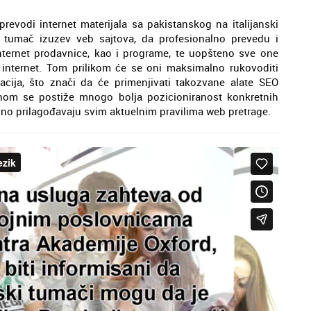
prevodi internet materijala sa pakistanskog na italijanski
i tumač izuzev veb sajtova, da profesionalno prevedu i
 internet prodavnice, kao i programe, te uopšteno sve one
 internet. Tom prilikom će se oni maksimalno rukovoditi
zacija, što znači da će primenjivati takozvane alate SEO
nom se postiže mnogo bolja pozicioniranost konkretnih
lno prilagođavaju svim aktuelnim pravilima web pretrage.