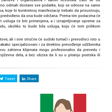
tično odmah dostave sve podatke, koji se odnose na samo
, koje bi konkretnoj manifestaciji trebalo da prisustvuju,
e je predviđeno da ona bude održana. Prema tim podacima će
 usluga će biti primenjena, a i iznajmljivanje opreme za
du, ukoliko to bude bila usluga, koju će tom prilikom
ove, ali i one stručne će sudski tumači i prevodioci isto u
vakako specijalizovani i za direktno prevođenje udžbenika
novu zahteva klijenata mogu profesionalno da prevedu i
književna dela, a bez obzira da li su u pitanju poetska ili
Tweet
Share