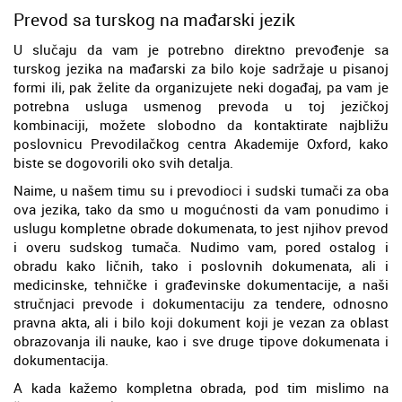
Prevod sa turskog na mađarski jezik
U slučaju da vam je potrebno direktno prevođenje sa
turskog jezika na mađarski za bilo koje sadržaje u pisanoj
formi ili, pak želite da organizujete neki događaj, pa vam je
potrebna usluga usmenog prevoda u toj jezičkoj
kombinaciji, možete slobodno da kontaktirate najbližu
poslovnicu Prevodilačkog centra Akademije Oxford, kako
biste se dogovorili oko svih detalja.
Naime, u našem timu su i prevodioci i sudski tumači za oba
ova jezika, tako da smo u mogućnosti da vam ponudimo i
uslugu kompletne obrade dokumenata, to jest njihov prevod
i overu sudskog tumača. Nudimo vam, pored ostalog i
obradu kako ličnih, tako i poslovnih dokumenata, ali i
medicinske, tehničke i građevinske dokumentacije, a naši
stručnjaci prevode i dokumentaciju za tendere, odnosno
pravna akta, ali i bilo koji dokument koji je vezan za oblast
obrazovanja ili nauke, kao i sve druge tipove dokumenata i
dokumentacija.
A kada kažemo kompletna obrada, pod tim mislimo na