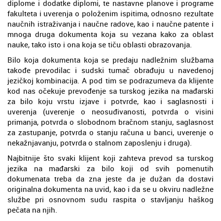
diplome i dodatke diplomi, te nastavne planove i programe
fakulteta i uverenja o položenim ispitima, odnosno rezultate
naučnih istraživanja i naučne radove, kao i naučne patente i
mnoga druga dokumenta koja su vezana kako za oblast
nauke, tako isto i ona koja se tiču oblasti obrazovanja.
Bilo koja dokumenta koja se predaju nadležnim službama
takođe prevodilac i sudski tumač obrađuju u navedenoj
jezičkoj kombinacija. A pod tim se podrazumeva da klijente
kod nas očekuje prevođenje sa turskog jezika na mađarski
za bilo koju vrstu izjave i potvrde, kao i saglasnosti i
uverenja (uverenje o neosuđivanosti, potvrda o visini
primanja, potvrda o slobodnom bračnom stanju, saglasnost
za zastupanje, potvrda o stanju računa u banci, uverenje o
nekažnjavanju, potvrda o stalnom zaposlenju i druga).
Najbitnije što svaki klijent koji zahteva prevod sa turskog
jezika na mađarski za bilo koji od svih pomenutih
dokumenata treba da zna jeste da je dužan da dostavi
originalna dokumenta na uvid, kao i da se u okviru nadležne
službe pri osnovnom sudu raspita o stavljanju haškog
pečata na njih.