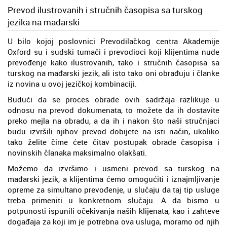
Prevod ilustrovanih i stručnih časopisa sa turskog
jezika na mađarski
U bilo kojoj poslovnici Prevodilačkog centra Akademije
Oxford su i sudski tumači i prevodioci koji klijentima nude
prevođenje kako ilustrovanih, tako i stručnih časopisa sa
turskog na mađarski jezik, ali isto tako oni obrađuju i članke
iz novina u ovoj jezičkoj kombinaciji.
Budući da se proces obrade ovih sadržaja razlikuje u
odnosu na prevod dokumenata, to možete da ih dostavite
preko mejla na obradu, a da ih i nakon što naši stručnjaci
budu izvršili njihov prevod dobijete na isti način, ukoliko
tako želite čime ćete čitav postupak obrade časopisa i
novinskih članaka maksimalno olakšati.
Možemo da izvršimo i usmeni prevod sa turskog na
mađarski jezik, a klijentima ćemo omogućiti i iznajmljivanje
opreme za simultano prevođenje, u slučaju da taj tip usluge
treba primeniti u konkretnom slučaju. A da bismo u
potpunosti ispunili očekivanja naših klijenata, kao i zahteve
događaja za koji im je potrebna ova usluga, moramo od njih