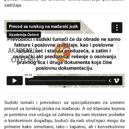
sadržaja.
Sudski tumači i prevodioci sa specijalizovani za usmeni
prevod sa turskog jezika na mađarski. A od klijenata kojima
je potrebna ova usluga se zahteva da nam dostave podatke
o konkretnom događaju, budući da naši stručnjaci mogu da
primene kako simultano, tako i šapatno, ali i konsekutivno