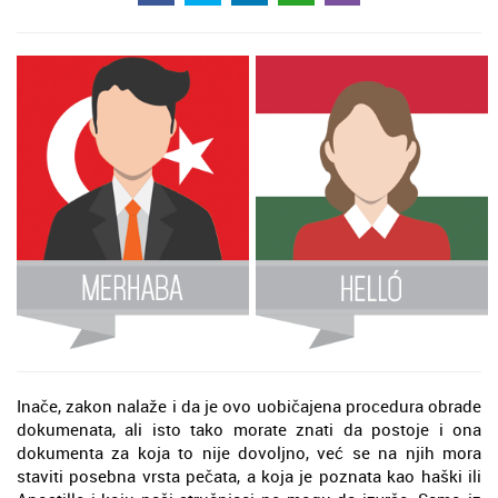
Inače, zakon nalaže i da je ovo uobičajena procedura obrade
dokumenata, ali isto tako morate znati da postoje i ona
dokumenta za koja to nije dovoljno, već se na njih mora
staviti posebna vrsta pečata, a koja je poznata kao haški ili