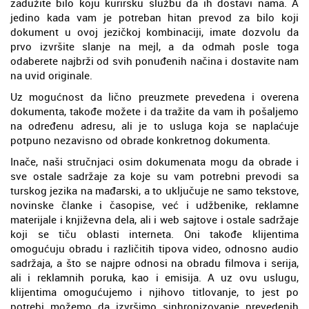
zadužite bilo koju kurirsku službu da ih dostavi nama. A
jedino kada vam je potreban hitan prevod za bilo koji
dokument u ovoj jezičkoj kombinaciji, imate dozvolu da
prvo izvršite slanje na mejl, a da odmah posle toga
odaberete najbrži od svih ponuđenih načina i dostavite nam
na uvid originale.
Uz mogućnost da lično preuzmete prevedena i overena
dokumenta, takođe možete i da tražite da vam ih pošaljemo
na određenu adresu, ali je to usluga koja se naplaćuje
potpuno nezavisno od obrade konkretnog dokumenta.
Inače, naši stručnjaci osim dokumenata mogu da obrade i
sve ostale sadržaje za koje su vam potrebni prevodi sa
turskog jezika na mađarski, a to uključuje ne samo tekstove,
novinske članke i časopise, već i udžbenike, reklamne
materijale i književna dela, ali i web sajtove i ostale sadržaje
koji se tiču oblasti interneta. Oni takođe klijentima
omogućuju obradu i različitih tipova video, odnosno audio
sadržaja, a što se najpre odnosi na obradu filmova i serija,
ali i reklamnih poruka, kao i emisija. A uz ovu uslugu,
klijentima omogućujemo i njihovo titlovanje, to jest po
potrebi možemo da izvršimo sinhronizovanje prevedenih