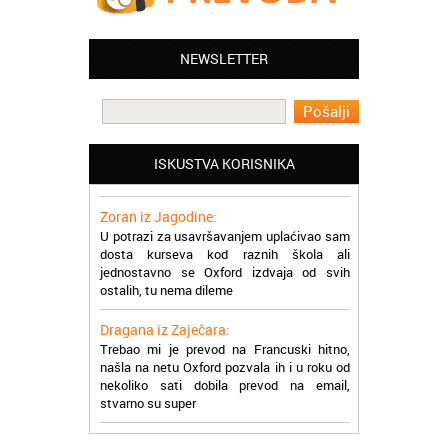
Mogu da pohvalim sve zaposlene u
Akademiji Oxford u Nišu jer su stvarno
profesionalni i prenose znanje na odličan
NEWSLETTER
način
Milica iz Beograda:
Zahvaljujuću akademiji Oxford ja se
zaposlila, hvala svima, super ste
ISKUSTVA KORISNIKA
Zoran iz Jagodine:
U potrazi za usavršavanjem uplaćivao sam
dosta kurseva kod raznih škola ali
jednostavno se Oxford izdvaja od svih
ostalih, tu nema dileme
Dragana iz Zaječara:
Trebao mi je prevod na Francuski hitno,
našla na netu Oxford pozvala ih i u roku od
nekoliko sati dobila prevod na email,
stvarno su super
Petar iz Paraćina:
Završio kurs za automehaničara, zaposlio