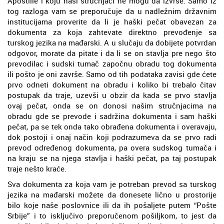
Apostille i koju naši stručnjaci ne mogu da izvrše. Samo iz
tog razloga vam se preporučuje da u nadležnim državnim
institucijama proverite da li je haški pečat obavezan za
dokumenta za koja zahtevate direktno prevođenje sa
turskog jezika na mađarski. A u slučaju da dobijete potvrdan
odgovor, morate da pitate i da li se on stavlja pre nego što
prevodilac i sudski tumač započnu obradu tog dokumenta
ili pošto je oni završe. Samo od tih podataka zavisi gde ćete
prvo odneti dokument na obradu i koliko bi trebalo čitav
postupak da traje, uzevši u obzir da kada se prvo stavlja
ovaj pečat, onda se on donosi našim stručnjacima na
obradu gde se prevode i sadržina dokumenta i sam haški
pečat, pa se tek onda tako obrađena dokumenta i overavaju,
dok postoji i onaj način koji podrazumeva da se prvo radi
prevod određenog dokumenta, pa overa sudskog tumača i
na kraju se na njega stavlja i haški pečat, pa taj postupak
traje nešto kraće.
Sva dokumenta za koja vam je potreban prevod sa turskog
jezika na mađarski možete da donesete lično u prostorije
bilo koje naše poslovnice ili da ih pošaljete putem “Pošte
Srbije” i to isključivo preporučenom pošiljkom, to jest da