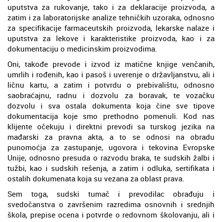
uputstva za rukovanje, tako i za deklaracije proizvoda, a
zatim i za laboratorijske analize tehničkih uzoraka, odnosno
za specifikacije farmaceutskih proizvoda, lekarske nalaze i
uputstva za lekove i karakteristike proizvoda, kao i za
dokumentaciju o medicinskim proizvodima.
Oni, takođe prevode i izvod iz matične knjige venčanih,
umrlih i rođenih, kao i pasoš i uverenje o državljanstvu, ali i
ličnu kartu, a zatim i potvrdu o prebivalištu, odnosno
saobraćajnu, radnu i dozvolu za boravak, te vozačku
dozvolu i sva ostala dokumenta koja čine sve tipove
dokumentacija koje smo prethodno pomenuli. Kod nas
klijente očekuju i direktni prevodi sa turskog jezika na
mađarski za pravna akta, a to se odnosi na obradu
punomoćja za zastupanje, ugovora i tekovina Evropske
Unije, odnosno presuda o razvodu braka, te sudskih žalbi i
tužbi, kao i sudskih rešenja, a zatim i odluka, sertifikata i
ostalih dokumenata koja su vezana za oblast prava.
Sem toga, sudski tumač i prevodilac obrađuju i
svedočanstva o završenim razredima osnovnih i srednjih
škola, prepise ocena i potvrde o redovnom školovanju, ali i