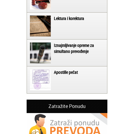
Lektura i korektura
Iznajmljivanje opreme za
simultano prevođenje
Apostille pečat
Zatražite Ponudu
Jelena iz Niša: