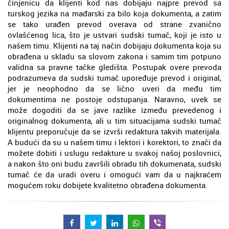
činjenicu da klijenti kod nas dobijaju najpre prevod sa
turskog jezika na mađarski za bilo koja dokumenta, a zatim
se tako urađen prevod overava od strane zvanično
ovlašćenog lica, što je ustvari sudski tumač, koji je isto u
našem timu. Klijenti na taj način dobijaju dokumenta koja su
obrađena u skladu sa slovom zakona i samim tim potpuno
validna sa pravne tačke gledišta. Postupak overe prevoda
podrazumeva da sudski tumač upoređuje prevod i original,
jer je neophodno da se lično uveri da među tim
dokumentima ne postoje odstupanja. Naravno, uvek se
može dogoditi da se jave razlike između prevedenog i
originalnog dokumenta, ali u tim situacijama sudski tumač
klijentu preporučuje da se izvrši redaktura takvih materijala.
A budući da su u našem timu i lektori i korektori, to znači da
možete dobiti i uslugu redakture u svakoj našoj poslovnici,
a nakon što oni budu završili obradu tih dokumenata, sudski
tumač će da uradi overu i omogući vam da u najkraćem
mogućem roku dobijete kvalitetno obrađena dokumenta.