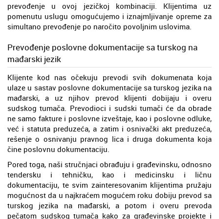
prevođenje u ovoj jezičkoj kombinaciji. Klijentima uz
pomenutu uslugu omogućujemo i iznajmljivanje opreme za
simultano prevođenje po naročito povoljnim uslovima.
Prevođenje poslovne dokumentacije sa turskog na
mađarski jezik
Klijente kod nas očekuju prevodi svih dokumenata koja
ulaze u sastav poslovne dokumentacije sa turskog jezika na
mađarski, a uz njihov prevod klijenti dobijaju i overu
sudskog tumača. Prevodioci i sudski tumači će da obrade
ne samo fakture i poslovne izveštaje, kao i poslovne odluke,
već i statuta preduzeća, a zatim i osnivački akt preduzeća,
rešenje o osnivanju pravnog lica i druga dokumenta koja
čine poslovnu dokumentaciju.
Pored toga, naši stručnjaci obrađuju i građevinsku, odnosno
tendersku i tehničku, kao i medicinsku i ličnu
dokumentaciju, te svim zainteresovanim klijentima pružaju
mogućnost da u najkraćem mogućem roku dobiju prevod sa
turskog jezika na mađarski, a potom i overu prevoda
pečatom sudskog tumača kako za građevinske projekte i