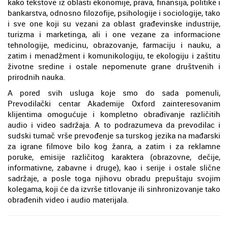
kako tekstove iz oblasti ekonomije, prava, finansija, politike i
bankarstva, odnosno filozofije, psihologije i sociologije, tako
i sve one koji su vezani za oblast građevinske industrije,
turizma i marketinga, ali i one vezane za informacione
tehnologije, medicinu, obrazovanje, farmaciju i nauku, a
zatim i menadžment i komunikologiju, te ekologiju i zaštitu
životne sredine i ostale nepomenute grane društvenih i
prirodnih nauka.
A pored svih usluga koje smo do sada pomenuli,
Prevodilački centar Akademije Oxford zainteresovanim
klijentima omogućuje i kompletno obrađivanje različitih
audio i video sadržaja. A to podrazumeva da prevodilac i
sudski tumač vrše prevođenje sa turskog jezika na mađarski
za igrane filmove bilo kog žanra, a zatim i za reklamne
poruke, emisije različitog karaktera (obrazovne, dečije,
informativne, zabavne i druge), kao i serije i ostale slične
sadržaje, a posle toga njihovu obradu prepuštaju svojim
kolegama, koji će da izvrše titlovanje ili sinhronizovanje tako
obrađenih video i audio materijala.