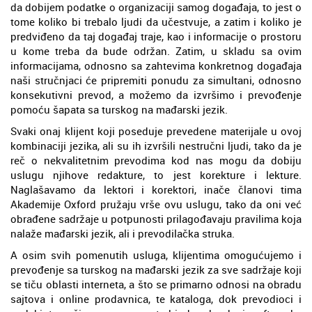
da dobijem podatke o organizaciji samog događaja, to jest o
tome koliko bi trebalo ljudi da učestvuje, a zatim i koliko je
predviđeno da taj događaj traje, kao i informacije o prostoru
u kome treba da bude održan. Zatim, u skladu sa ovim
informacijama, odnosno sa zahtevima konkretnog događaja
naši stručnjaci će pripremiti ponudu za simultani, odnosno
konsekutivni prevod, a možemo da izvršimo i prevođenje
pomoću šapata sa turskog na mađarski jezik.
Svaki onaj klijent koji poseduje prevedene materijale u ovoj
kombinaciji jezika, ali su ih izvršili nestručni ljudi, tako da je
reč o nekvalitetnim prevodima kod nas mogu da dobiju
uslugu njihove redakture, to jest korekture i lekture.
Naglašavamo da lektori i korektori, inače članovi tima
Akademije Oxford pružaju vrše ovu uslugu, tako da oni već
obrađene sadržaje u potpunosti prilagođavaju pravilima koja
nalaže mađarski jezik, ali i prevodilačka struka.
A osim svih pomenutih usluga, klijentima omogućujemo i
prevođenje sa turskog na mađarski jezik za sve sadržaje koji
se tiču oblasti interneta, a što se primarno odnosi na obradu
sajtova i online prodavnica, te kataloga, dok prevodioci i