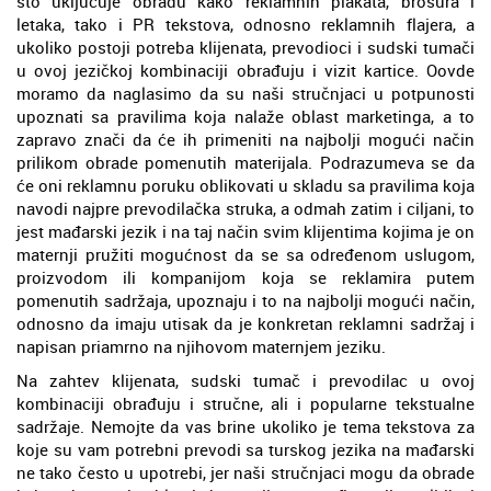
što uključuje obradu kako reklamnih plakata, brošura i
letaka, tako i PR tekstova, odnosno reklamnih flajera, a
ukoliko postoji potreba klijenata, prevodioci i sudski tumači
u ovoj jezičkoj kombinaciji obrađuju i vizit kartice. Oovde
moramo da naglasimo da su naši stručnjaci u potpunosti
upoznati sa pravilima koja nalaže oblast marketinga, a to
zapravo znači da će ih primeniti na najbolji mogući način
prilikom obrade pomenutih materijala. Podrazumeva se da
će oni reklamnu poruku oblikovati u skladu sa pravilima koja
navodi najpre prevodilačka struka, a odmah zatim i ciljani, to
jest mađarski jezik i na taj način svim klijentima kojima je on
maternji pružiti mogućnost da se sa određenom uslugom,
proizvodom ili kompanijom koja se reklamira putem
pomenutih sadržaja, upoznaju i to na najbolji mogući način,
odnosno da imaju utisak da je konkretan reklamni sadržaj i
napisan priamrno na njihovom maternjem jeziku.
Na zahtev klijenata, sudski tumač i prevodilac u ovoj
kombinaciji obrađuju i stručne, ali i popularne tekstualne
sadržaje. Nemojte da vas brine ukoliko je tema tekstova za
koje su vam potrebni prevodi sa turskog jezika na mađarski
ne tako često u upotrebi, jer naši stručnjaci mogu da obrade