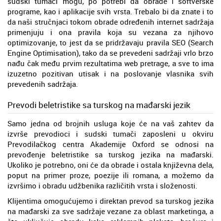
sudski tumači mogu, po potrebi da obrade i softverske
programe, kao i aplikacije svih vrsta. Trebalo bi da znate i to
da naši stručnjaci tokom obrade određenih internet sadržaja
primenjuju i ona pravila koja su vezana za njihovo
optimizovanje, to jest da se pridržavaju pravila SEO (Search
Engine Optimisation), tako da se prevedeni sadržaji vrlo brzo
nađu čak među prvim rezultatima web pretrage, a sve to ima
izuzetno pozitivan utisak i na poslovanje vlasnika svih
prevedenih sadržaja.
Prevodi beletristike sa turskog na mađarski jezik
Samo jedna od brojnih usluga koje će na vaš zahtev da
izvrše prevodioci i sudski tumači zaposleni u okviru
Prevodilačkog centra Akademije Oxford se odnosi na
prevođenje beletristike sa turskog jezika na mađarski.
Ukoliko je potrebno, oni će da obrade i ostala književna dela,
poput na primer proze, poezije ili romana, a možemo da
izvršimo i obradu udžbenika različitih vrsta i složenosti.
Klijentima omogućujemo i direktan prevod sa turskog jezika
na mađarski za sve sadržaje vezane za oblast marketinga, a