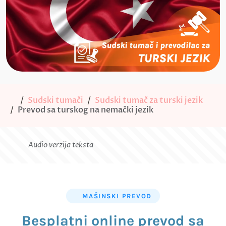
Sudski tumači
Sudski tumač za turski jezik
Prevod sa turskog na nemački jezik
Audio verzija teksta
MAŠINSKI PREVOD
Besplatni online prevod sa