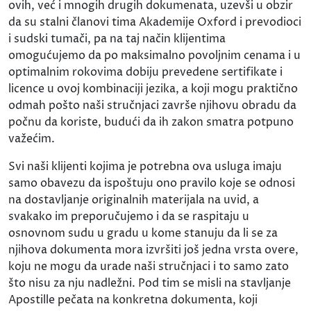
ovih, već i mnogih drugih dokumenata, uzevši u obzir
da su stalni članovi tima Akademije Oxford i prevodioci
i sudski tumači, pa na taj način klijentima
omogućujemo da po maksimalno povoljnim cenama i u
optimalnim rokovima dobiju prevedene sertifikate i
licence u ovoj kombinaciji jezika, a koji mogu praktično
odmah pošto naši stručnjaci završe njihovu obradu da
počnu da koriste, budući da ih zakon smatra potpuno
važećim.
Svi naši klijenti kojima je potrebna ova usluga imaju
samo obavezu da ispoštuju ono pravilo koje se odnosi
na dostavljanje originalnih materijala na uvid, a
svakako im preporučujemo i da se raspitaju u
osnovnom sudu u gradu u kome stanuju da li se za
njihova dokumenta mora izvršiti još jedna vrsta overe,
koju ne mogu da urade naši stručnjaci i to samo zato
što nisu za nju nadležni. Pod tim se misli na stavljanje
Apostille pečata na konkretna dokumenta, koji