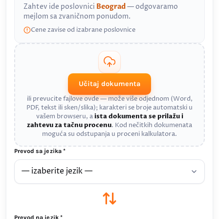
Zahtev ide poslovnici
Beograd
— odgovaramo
mejlom sa zvaničnom ponudom.
Cene zavise od izabrane poslovnice
Učitaj dokumenta
ili prevucite fajlove ovde — može više odjednom (Word,
PDF, tekst ili sken/slika); karakteri se broje automatski u
vašem browseru, a
ista dokumenta se prilažu i
zahtevu za tačnu procenu
. Kod nečitkih dokumenata
moguća su odstupanja u proceni kalkulatora.
Prevod sa jezika *
Prevod na jezik *