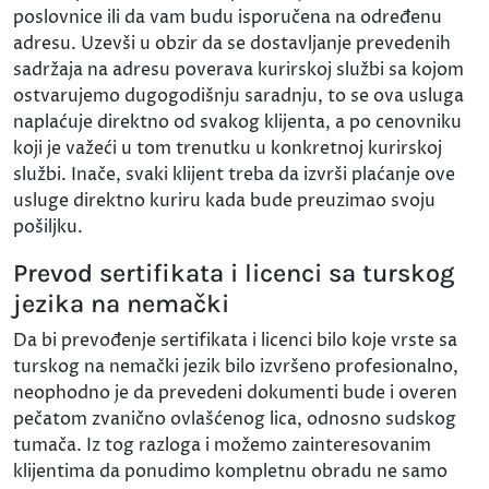
poslovnice ili da vam budu isporučena na određenu
adresu. Uzevši u obzir da se dostavljanje prevedenih
sadržaja na adresu poverava kurirskoj službi sa kojom
ostvarujemo dugogodišnju saradnju, to se ova usluga
naplaćuje direktno od svakog klijenta, a po cenovniku
koji je važeći u tom trenutku u konkretnoj kurirskoj
službi. Inače, svaki klijent treba da izvrši plaćanje ove
usluge direktno kuriru kada bude preuzimao svoju
pošiljku.
Prevod sertifikata i licenci sa turskog
jezika na nemački
Da bi prevođenje sertifikata i licenci bilo koje vrste sa
turskog na nemački jezik bilo izvršeno profesionalno,
neophodno je da prevedeni dokumenti bude i overen
pečatom zvanično ovlašćenog lica, odnosno sudskog
tumača. Iz tog razloga i možemo zainteresovanim
klijentima da ponudimo kompletnu obradu ne samo