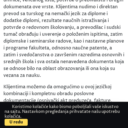
dokumenata ove vrste. Klijentima nudimo i direktan
prevod sa turskog na nemački jezik za diplome i
dodatke diplomi, rezultate naučnih istraživanja i
potvrde o redovnom školovanju, a prevodilac i sudski
tumač obrađuju i uverenje o položenim ispitima, zatim
diplomske i seminarske radove, kao i nastavne planove
i programe fakulteta, odnosno naučne patente, a
zatim i svedočanstva o završenim razredima osnovnih i
srednjih škola i sva ostala nenavedena dokumenta koja
se odnose bilo na oblast obrazovanja ili ona koja su
vezana za nauku.
Klijentima možemo da omogućimo u ovoj jezičkoj
kombinaciji i kompletnu obradu poslovne
dokumentacije (osnivački akt preduzeća, fakture,
Koristimo kolačiće kako bismo poboljšali vaše iskustvo
statut preduzeća, poslovni izveštaji, rešenje o
na sajtu. Nastavkom pregledanja prihvatate našu upotrebu
osnivanju pravnog lica, poslovne odluke i druga), ali i
kolačića.
Kontaktirajte nas
Pošaljite dokument
svih onih dokumenata koja se predaju nadležnim
U redu
službama (bilo koja vrsta saglasnosti, izjave, uverenja