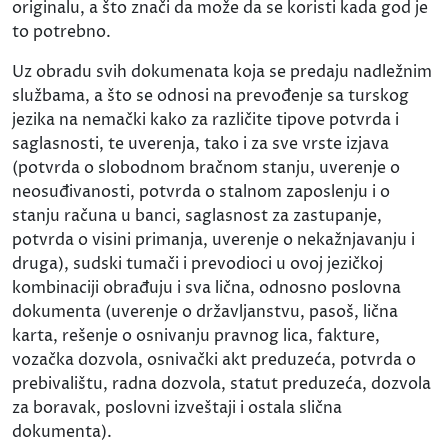
originalu, a što znači da može da se koristi kada god je
to potrebno.
Uz obradu svih dokumenata koja se predaju nadležnim
službama, a što se odnosi na prevođenje sa turskog
jezika na nemački kako za različite tipove potvrda i
saglasnosti, te uverenja, tako i za sve vrste izjava
(potvrda o slobodnom bračnom stanju, uverenje o
neosuđivanosti, potvrda o stalnom zaposlenju i o
stanju računa u banci, saglasnost za zastupanje,
potvrda o visini primanja, uverenje o nekažnjavanju i
druga), sudski tumači i prevodioci u ovoj jezičkoj
kombinaciji obrađuju i sva lična, odnosno poslovna
dokumenta (uverenje o državljanstvu, pasoš, lična
karta, rešenje o osnivanju pravnog lica, fakture,
vozačka dozvola, osnivački akt preduzeća, potvrda o
prebivalištu, radna dozvola, statut preduzeća, dozvola
za boravak, poslovni izveštaji i ostala slična
dokumenta).