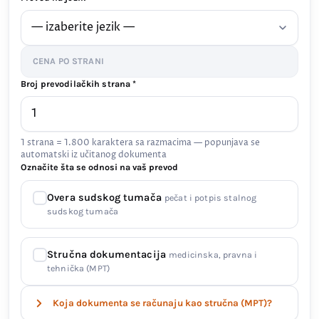
CENA PO STRANI
Broj prevodilačkih strana *
1 strana = 1.800 karaktera sa razmacima — popunjava se
automatski iz učitanog dokumenta
Označite šta se odnosi na vaš prevod
Overa sudskog tumača
pečat i potpis stalnog
sudskog tumača
Stručna dokumentacija
medicinska, pravna i
tehnička (MPT)
Koja dokumenta se računaju kao stručna (MPT)?