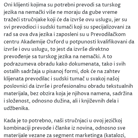
Oni klijenti kojima su potrebni prevodi sa turskog
jezika na nemački više ne moraju da gube vreme
tražeći stručnjake koji će da izvrše ovu uslugu, jer su
svi prevodioci i sudski tumači koji su specijalizovani za
rad sa ova dva jezika i zaposleni su u Prevodilačkom
centru Akademije Oxford u potpunosti kvalifikovani da
izvrše i ovu uslugu, to jest da izvrše direktno
prevođenje sa turskog jezika na nemački. A to
podrazumeva obradu kako dokumenata, tako i svih
ostalih sadržaja u pisanoj formi, dok će na zahtev
klijenata prevodilac i sudski tumač u svakoj našoj
poslovnici da izvrše i profesionalnu obradu tekstualnih
materijala, bez obzira koja je njihova namena, sadržina
i složenost, odnosno dužina, ali i književnih dela i
udžbenika.
Kada je to potrebno, naši stručnjaci u ovoj jezičkoj
kombinaciji prevode i članke iz novina, odnosno sve
materijale vezane za segment marketinga (katalozi,