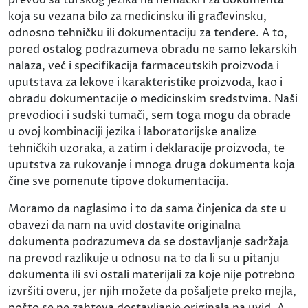
koja su vezana bilo za medicinsku ili građevinsku,
odnosno tehničku ili dokumentaciju za tendere. A to,
pored ostalog podrazumeva obradu ne samo lekarskih
nalaza, već i specifikacija farmaceutskih proizvoda i
uputstava za lekove i karakteristike proizvoda, kao i
obradu dokumentacije o medicinskim sredstvima. Naši
prevodioci i sudski tumači, sem toga mogu da obrade
u ovoj kombinaciji jezika i laboratorijske analize
tehničkih uzoraka, a zatim i deklaracije proizvoda, te
uputstva za rukovanje i mnoga druga dokumenta koja
čine sve pomenute tipove dokumentacija.
Moramo da naglasimo i to da sama činjenica da ste u
obavezi da nam na uvid dostavite originalna
dokumenta podrazumeva da se dostavljanje sadržaja
na prevod razlikuje u odnosu na to da li su u pitanju
dokumenta ili svi ostali materijali za koje nije potrebno
izvršiti overu, jer njih možete da pošaljete preko mejla,
pošto se ne zahteva dostavljanje originala na uvid. A