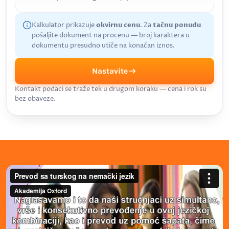
Kalkulator prikazuje
okvirnu cenu
. Za
tačnu ponudu
pošaljite dokument na procenu — broj karaktera u
dokumentu presudno utiče na konačan iznos.
Nastavite
Kontakt podaci se traže tek u drugom koraku — cena i rok su
bez obaveze.