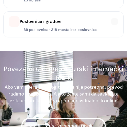
25 oblasti
Poslovnice i gradovi
39 poslovnica · 218 mesta bez poslovnice
Povezane usluge za turski i nemački
jezik
Ako vam overa sudskog tumača nije potrebna, prevod
radimo i bez pečata. A ako želite sami da savladate
jezik, upišite kurs — grupno, individualno ili online.
Sudski tumač za nemački jezik