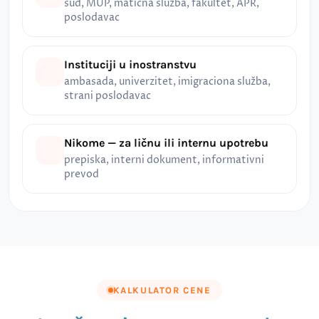
sud, MUP, matična služba, fakultet, APR,
poslodavac
Instituciji u inostranstvu
ambasada, univerzitet, imigraciona služba,
strani poslodavac
Nikome — za ličnu ili internu upotrebu
prepiska, interni dokument, informativni
prevod
KALKULATOR CENE