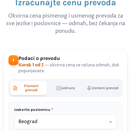
Izračunajte cenu prevoda
Okvirna cena pismenog i usmenog prevoda za
sve jezike i poslovnice — odmah, bez čekanja na
ponudu.
Podaci o prevodu
1
Korak 1 od 2
— okvirna cena se računa odmah, dok
popunjavate.
Pismeni
Lektura
Usmeni prevod
prevod
Izaberite poslovnicu *