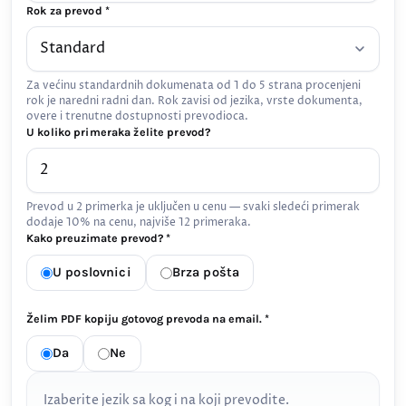
Rok za prevod *
Za većinu standardnih dokumenata od 1 do 5 strana procenjeni
rok je naredni radni dan. Rok zavisi od jezika, vrste dokumenta,
overe i trenutne dostupnosti prevodioca.
U koliko primeraka želite prevod?
Prevod u 2 primerka je uključen u cenu — svaki sledeći primerak
dodaje 10% na cenu, najviše 12 primeraka.
Kako preuzimate prevod? *
U poslovnici
Brza pošta
Želim PDF kopiju gotovog prevoda na email. *
Da
Ne
Izaberite jezik sa kog i na koji prevodite.