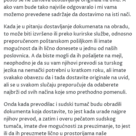
ako vam bude tako najviše odgovaralo i mi vama
možemo prevedene sadržaje da dostavimo na isti nači.
Kada je u pitanju dostavljanje dokumenata na obradu,
to može biti izvršeno ili preko kurirske službe, odnosno
preporučenom poštanskom pošiljkom ili imate
mogućnost da ih lično donesete u jednu od naših
poslovnica. A da biste mogli da ih pošaljete na mejl,
neophodno je da su vam njihovi prevodi sa turskog
jezika na nemački potrebni u kratkom roku, ali imate
svakako obavezu da i tada dostavite originale na uvid,
ali se u svakom slučaju preporučuje da odaberete
najbrži od svih načina koje smo prethodno pomenuli.
Onda kada prevodilac i sudski tumač budu obradili
dokumenta koja dostavite, to jest kada urade najpre
njihov prevod, a zatim i overu pečatom sudskog
tumača, imate dve mogućnosti za preuzimanje, to jest
ili da ih preuzmete lično u prostorijama naše