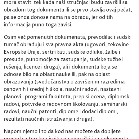
mora staviti tek kada naši stručnjaci budu završili sa
obradom tog dokumenta ili se prvo stavlja ovaj pečat,
pa se onda donose nama na obradu, jer od tih
informacija puno toga zavisi.
Osim već pomenutih dokumenata, prevodilac i sudski
tumač obrađuju i sva pravna akta (ugovori, tekovine
Evropske Unije, sertifikati, sudske odluke, žalbe i
presude, punomoćje za zastupanje, sudske tužbe i
rešenja, licence i druga), ali i dokumenta koja se
odnose bilo na oblast nauke ili, pak na oblast
obrazovanja (svedočanstva o završenim razredima
osnovnih i srednjih škola, naučni radovi, nastavni
planovi i programi fakulteta, prepisi ocena, diplomski
radovi, potvrde o redovnom školovanju, seminarski
radovi, naučni patenti, diplome i dodaci diplomi,
rezultati naučnih istraživanja i druga).
Napominjemo i to da kod nas možete da dobijete
prevod sa turskog jezika na nemački i za dokumenta