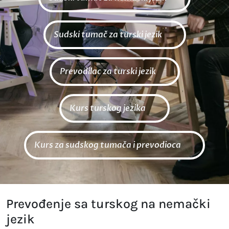
Sudski tumač za turski jezik
Prevodilac za turski jezik
Kurs turskog jezika
Kurs za sudskog tumača i prevodioca
Prevođenje sa turskog na nemački
jezik