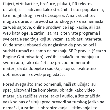
flajeri, vizit kartice, brošure, plakati, PR tekstovi i
ostalo), ali i sadržinu kako stručnih, tako i popularnih,
te mnogih drugih vrsta časopisa. A na vaš zahtev
mogu da urade i prevod sa turskog jezika na nemački
za web sajtove, online prodavnice i aplikacije, ali i za
web kataloge, a zatim i za različite vrste programa i
sve ostale sadržaje koji su vezani za oblast interneta.
Ovde smo u obavezi da naglasimo da prevodioci i
sudski tumači ne samo da poznaju SEO pravila (Search
Engine Optimisation), već ih i znalački primenjuju u
svom radu, tako da ćete uz prevod pomenutih
materijala da dobijete i sadržaje koji su kvalitetno
optimizovani za web pregledače.
Pored svega što smo pomenuli, naši stručnjaci su
specijalizovani i za kompletnu obradu kako video
materijala različite vrste, tako i audio, a što znači da
vas kod nas očekuju prvo prevodi sa turskog jezika na
nemački, a zatim i sinhronizovanje ili titlovanje i to