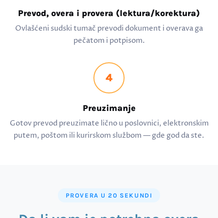
Prevod, overa i provera (lektura/korektura)
Ovlašćeni sudski tumač prevodi dokument i overava ga
pečatom i potpisom.
4
Preuzimanje
Gotov prevod preuzimate lično u poslovnici, elektronskim
putem, poštom ili kurirskom službom — gde god da ste.
PROVERA U 20 SEKUNDI