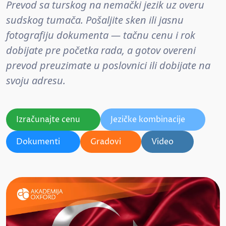
Prevod sa turskog na nemački jezik uz overu
sudskog tumača. Pošaljite sken ili jasnu
fotografiju dokumenta — tačnu cenu i rok
dobijate pre početka rada, a gotov overeni
prevod preuzimate u poslovnici ili dobijate na
svoju adresu.
Izračunajte cenu
Jezičke kombinacije
Dokumenti
Gradovi
Video