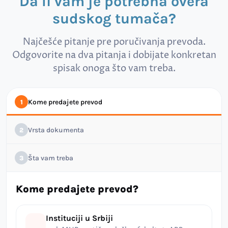
Da li vam je potrebna overa
sudskog tumača?
Najčešće pitanje pre poručivanja prevoda.
Odgovorite na dva pitanja i dobijate konkretan
spisak onoga što vam treba.
Kome predajete prevod
1
Vrsta dokumenta
2
Šta vam treba
3
Kome predajete prevod?
Instituciji u Srbiji