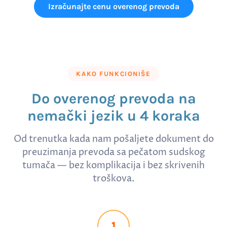
Izračunajte cenu overenog prevoda
KAKO FUNKCIONIŠE
Do overenog prevoda na
nemački jezik u 4 koraka
Od trenutka kada nam pošaljete dokument do
preuzimanja prevoda sa pečatom sudskog
tumača — bez komplikacija i bez skrivenih
troškova.
1