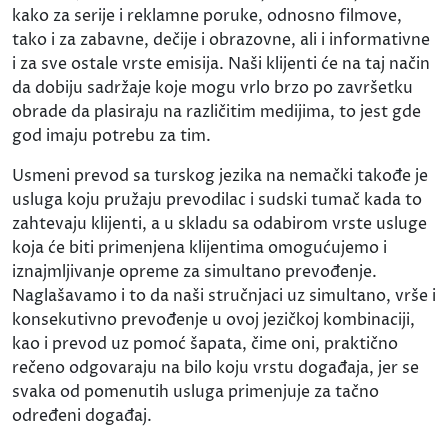
kako za serije i reklamne poruke, odnosno filmove,
tako i za zabavne, dečije i obrazovne, ali i informativne
i za sve ostale vrste emisija. Naši klijenti će na taj način
da dobiju sadržaje koje mogu vrlo brzo po završetku
obrade da plasiraju na različitim medijima, to jest gde
god imaju potrebu za tim.
Usmeni prevod sa turskog jezika na nemački takođe je
usluga koju pružaju prevodilac i sudski tumač kada to
zahtevaju klijenti, a u skladu sa odabirom vrste usluge
koja će biti primenjena klijentima omogućujemo i
iznajmljivanje opreme za simultano prevođenje.
Naglašavamo i to da naši stručnjaci uz simultano, vrše i
konsekutivno prevođenje u ovoj jezičkoj kombinaciji,
kao i prevod uz pomoć šapata, čime oni, praktično
rečeno odgovaraju na bilo koju vrstu događaja, jer se
svaka od pomenutih usluga primenjuje za tačno
određeni događaj.