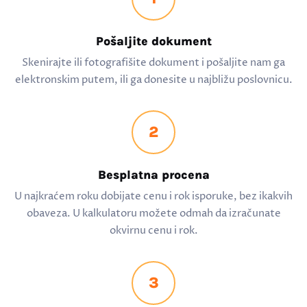
Pošaljite dokument
Skenirajte ili fotografišite dokument i pošaljite nam ga
elektronskim putem, ili ga donesite u najbližu poslovnicu.
2
Besplatna procena
U najkraćem roku dobijate cenu i rok isporuke, bez ikakvih
obaveza. U kalkulatoru možete odmah da izračunate
okvirnu cenu i rok.
3