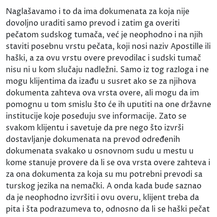
Naglašavamo i to da ima dokumenata za koja nije
dovoljno uraditi samo prevod i zatim ga overiti
pečatom sudskog tumača, već je neophodno i na njih
staviti posebnu vrstu pečata, koji nosi naziv Apostille ili
haški, a za ovu vrstu overe prevodilac i sudski tumač
nisu ni u kom slučaju nadležni. Samo iz tog razloga i ne
mogu klijentima da izađu u susret ako se za njihova
dokumenta zahteva ova vrsta overe, ali mogu da im
pomognu u tom smislu što će ih uputiti na one državne
institucije koje poseduju sve informacije. Zato se
svakom klijentu i savetuje da pre nego što izvrši
dostavljanje dokumenata na prevod određenih
dokumenata svakako u osnovnom sudu u mestu u
kome stanuje provere da li se ova vrsta overe zahteva i
za ona dokumenta za koja su mu potrebni prevodi sa
turskog jezika na nemački. A onda kada bude saznao
da je neophodno izvršiti i ovu overu, klijent treba da
pita i šta podrazumeva to, odnosno da li se haški pečat