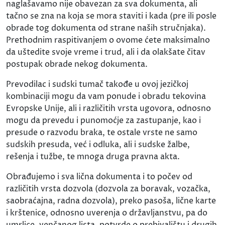
naglašavamo nije obavezan za sva dokumenta, ali
tačno se zna na koja se mora staviti i kada (pre ili posle
obrade tog dokumenta od strane naših stručnjaka).
Prethodnim raspitivanjem o ovome ćete maksimalno
da uštedite svoje vreme i trud, ali i da olakšate čitav
postupak obrade nekog dokumenta.
Prevodilac i sudski tumač takođe u ovoj jezičkoj
kombinaciji mogu da vam ponude i obradu tekovina
Evropske Unije, ali i različitih vrsta ugovora, odnosno
mogu da prevedu i punomoćje za zastupanje, kao i
presude o razvodu braka, te ostale vrste ne samo
sudskih presuda, već i odluka, ali i sudske žalbe,
rešenja i tužbe, te mnoga druga pravna akta.
Obrađujemo i sva lična dokumenta i to počev od
različitih vrsta dozvola (dozvola za boravak, vozačka,
saobraćajna, radna dozvola), preko pasoša, lične karte
i krštenice, odnosno uverenja o državljanstvu, pa do
umrlice, venčanog lista, potvrde o prebivalištu i drugih