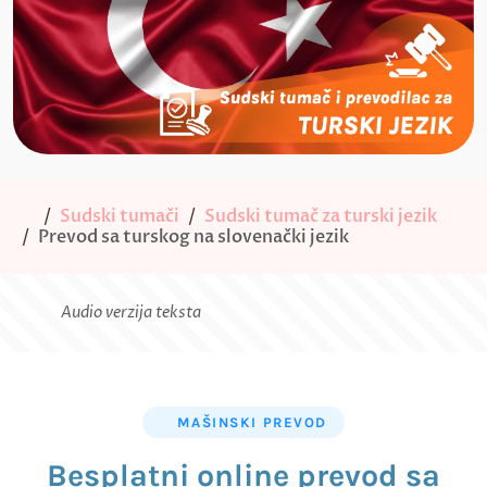
Sudski tumači
Sudski tumač za turski jezik
Prevod sa turskog na slovenački jezik
Audio verzija teksta
MAŠINSKI PREVOD
Besplatni online prevod sa