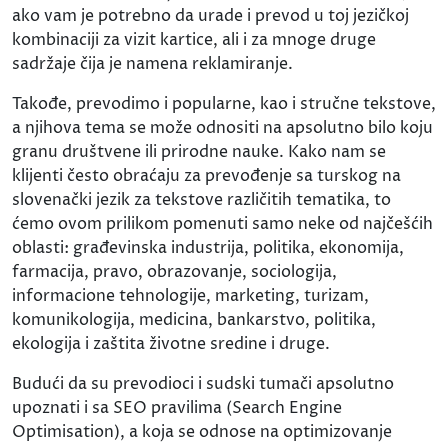
ako vam je potrebno da urade i prevod u toj jezičkoj
kombinaciji za vizit kartice, ali i za mnoge druge
sadržaje čija je namena reklamiranje.
Takođe, prevodimo i popularne, kao i stručne tekstove,
a njihova tema se može odnositi na apsolutno bilo koju
granu društvene ili prirodne nauke. Kako nam se
klijenti često obraćaju za prevođenje sa turskog na
slovenački jezik za tekstove različitih tematika, to
ćemo ovom prilikom pomenuti samo neke od najčešćih
oblasti: građevinska industrija, politika, ekonomija,
farmacija, pravo, obrazovanje, sociologija,
informacione tehnologije, marketing, turizam,
komunikologija, medicina, bankarstvo, politika,
ekologija i zaštita životne sredine i druge.
Budući da su prevodioci i sudski tumači apsolutno
upoznati i sa SEO pravilima (Search Engine
Optimisation), a koja se odnose na optimizovanje