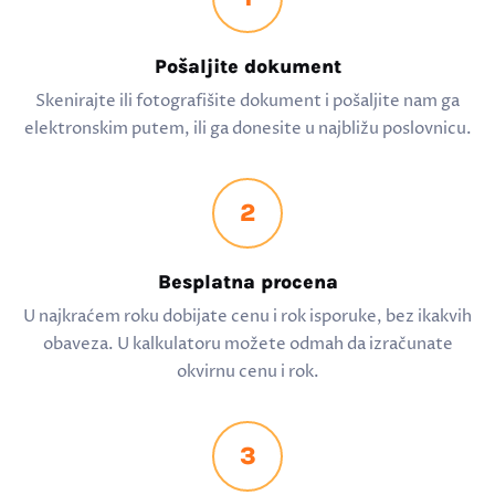
Pošaljite dokument
Skenirajte ili fotografišite dokument i pošaljite nam ga
elektronskim putem, ili ga donesite u najbližu poslovnicu.
2
Besplatna procena
U najkraćem roku dobijate cenu i rok isporuke, bez ikakvih
obaveza. U kalkulatoru možete odmah da izračunate
okvirnu cenu i rok.
3