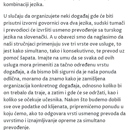
kombinaciji jezika.
U slučaju da organizujete neki događaj gde će biti
prisutni izvorni govornici ova dva jezika, sudski tumači
i prevodioci će izvršiti usmeno prevođenje sa turskog
jezika na slovenački. A u obavezi smo da naglasimo da
naši stručnjaci primenjuju sve tri vrste ove usluge, to
jest kako simultano, tako i konsekutivno, te prevod uz
pomoć šapata. Imajte na umu da se svaka od ovih
usluga mora primeniti za tačno određenu vrstu
događaja, a da bismo bili sigurni da je naša ponuda
odlična, moramo da znamo kako je zamišljena
organizacija konkretnog događaja, odnosno koliko bi
on trebalo da traje, a zatim i gde će se održati, kao i
koliko se očekuje učesnika. Nakon što budemo dobili
sve ove podatke od klijenata, pripremićemo ponudu u
koju ćemo, ako to odgovara vrsti usmenog prevoda da
uvrstimo i iznajmljivanje opreme za simultano
prevođenje.