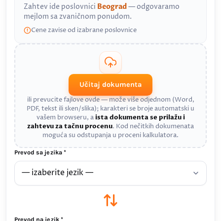
Zahtev ide poslovnici
Beograd
— odgovaramo
mejlom sa zvaničnom ponudom.
Cene zavise od izabrane poslovnice
Učitaj dokumenta
ili prevucite fajlove ovde — može više odjednom (Word,
PDF, tekst ili sken/slika); karakteri se broje automatski u
vašem browseru, a
ista dokumenta se prilažu i
zahtevu za tačnu procenu
. Kod nečitkih dokumenata
moguća su odstupanja u proceni kalkulatora.
Prevod sa jezika *
Prevod na jezik *