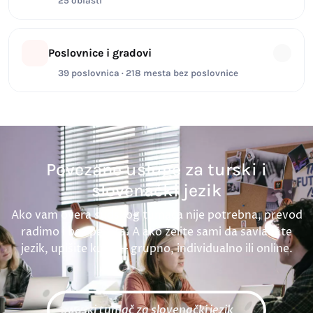
25 oblasti
Poslovnice i gradovi
39 poslovnica · 218 mesta bez poslovnice
Povezane usluge za turski i
slovenački jezik
Ako vam overa sudskog tumača nije potrebna, prevod
radimo i bez pečata. A ako želite sami da savladate
jezik, upišite kurs — grupno, individualno ili online.
Sudski tumač za slovenački jezik