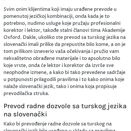
Svim onim klijentima koji imaju urađene prevode u
pomenutoj jezičkoj kombinaciji, onda kada je to
potrebno, nudimo usluge koje pružaju profesionalni
korektor i lektor, takođe stalni članovi tima Akademije
Oxford. Dakle, ukoliko ste prevod sa turskog jezika na
slovenački imali prilike da prepustite bilo kome, a on je
tom prilikom izneverio vaša očekivanja i pružio vam
nekvalitetno obrađene materijale i to apsolutno bilo
koje vrste, onda će lektor i korektor da izvrše sve
neophodne izmene, a kako bi tako prevedene sadržaje
u potpunosti prilagodili pravilima i to kako onima koje
nalaže slovenački jezik, tako i onima koja propisuje
prevodilačka struka.
Prevod radne dozvole sa turskog jezika
na slovenački
Kako bi prevođenje radne dozvole sa turskog na
slovenački jezik bilo urađeno u skladu sa pravilima,