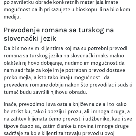
po završetku obrade konkretnih materijala imate
mogućnost da ih prikazujete u bioskopu ili na bilo kom
mediju.
Prevođenje romana sa turskog na
slovenački jezik
Da bi smo svim klijentima kojima su potrebni prevodi
romana sa turskog jezika na slovenački maksimalno
olakšali njihovo dobijanje, nudimo im mogućnost da
nam sadržaje za koje im je potreban prevod dostave
preko mejla, a isto tako imaju mogućnost i da
prevedene romane dobiju nakon što prevodilac i sudski
tumač budu završili njihovu obradu.
Inače, prevodimo i sva ostala književna dela i to kako
beletristiku, tako i poeziju i prozu, ali i mnoga druga, a
na zahtev klijenata ćemo prevesti i udžbenike, kao i sve
tipove časopisa, zatim članke iz novina i mnoge druge
sadržaje za koje klijenti zahtevaju prevod u ovoj