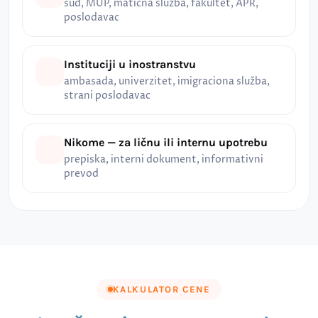
sud, MUP, matična služba, fakultet, APR,
poslodavac
Instituciji u inostranstvu
ambasada, univerzitet, imigraciona služba,
strani poslodavac
Nikome — za ličnu ili internu upotrebu
prepiska, interni dokument, informativni
prevod
KALKULATOR CENE