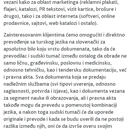
vezani kako za oblast marketinga (reklamni plakati,
flajeri, katalozi, PR tekstovi, vizit kartice, brošure i
drugo), tako i za oblast interneta (softveri, online
prodavnice, sajtovi, web katalozi i ostalo).
Zainteresovanim klijentima ćemo omogućiti i direktno
prevođenje sa turskog jezika na slovenački za
apsolutno bilo koju vrstu dokumenata, tako da će
prevodilac i sudski tumač između ostalog da obrade ne
samo ličnu, građevinsku, poslovnu i medicinsku,
odnosno tehničku, kao i tendersku dokumentaciju, već
i pravna akta. Sva dokumenta koja se predaju
nadležnim službama (svi tipovi uverenja, odnosno
saglasnosti, potvrda i izjava), kao i dokumenta vezana
za segment nauke ili obrazovanja, ali i pravna akta
takođe mogu da prevedu u pomenutoj kombinaciji
jezika, a nakon toga sudski tumači će da uporede
originale i prevode i kada se budu uverili da ne postoji
razlika između njih, oni će da izvrše overu svojim