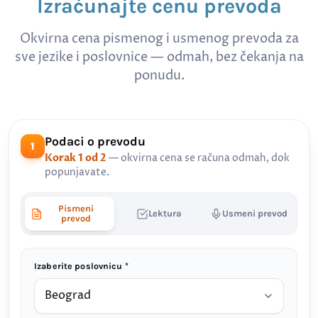
Izračunajte cenu prevoda
Okvirna cena pismenog i usmenog prevoda za
sve jezike i poslovnice — odmah, bez čekanja na
ponudu.
Podaci o prevodu
1
Korak 1 od 2
— okvirna cena se računa odmah, dok
popunjavate.
Pismeni
Lektura
Usmeni prevod
prevod
Izaberite poslovnicu *