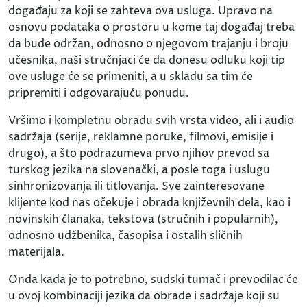
događaju za koji se zahteva ova usluga. Upravo na
osnovu podataka o prostoru u kome taj događaj treba
da bude održan, odnosno o njegovom trajanju i broju
učesnika, naši stručnjaci će da donesu odluku koji tip
ove usluge će se primeniti, a u skladu sa tim će
pripremiti i odgovarajuću ponudu.
Vršimo i kompletnu obradu svih vrsta video, ali i audio
sadržaja (serije, reklamne poruke, filmovi, emisije i
drugo), a što podrazumeva prvo njihov prevod sa
turskog jezika na slovenački, a posle toga i uslugu
sinhronizovanja ili titlovanja. Sve zainteresovane
klijente kod nas očekuje i obrada književnih dela, kao i
novinskih članaka, tekstova (stručnih i popularnih),
odnosno udžbenika, časopisa i ostalih sličnih
materijala.
Onda kada je to potrebno, sudski tumač i prevodilac će
u ovoj kombinaciji jezika da obrade i sadržaje koji su