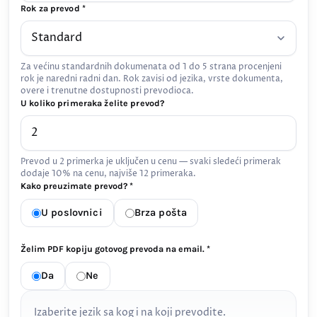
Rok za prevod *
Za većinu standardnih dokumenata od 1 do 5 strana procenjeni
rok je naredni radni dan. Rok zavisi od jezika, vrste dokumenta,
overe i trenutne dostupnosti prevodioca.
U koliko primeraka želite prevod?
Prevod u 2 primerka je uključen u cenu — svaki sledeći primerak
dodaje 10% na cenu, najviše 12 primeraka.
Kako preuzimate prevod? *
U poslovnici
Brza pošta
Želim PDF kopiju gotovog prevoda na email. *
Da
Ne
Izaberite jezik sa kog i na koji prevodite.