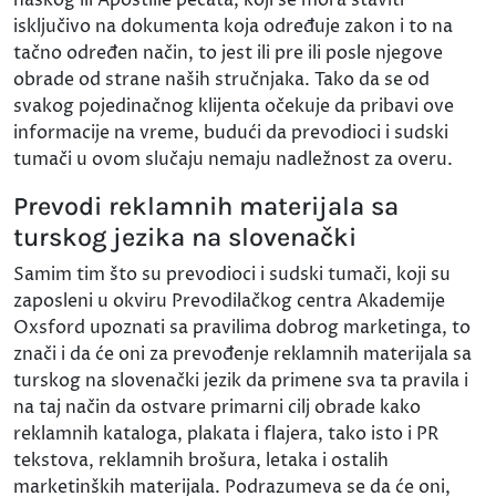
isključivo na dokumenta koja određuje zakon i to na
tačno određen način, to jest ili pre ili posle njegove
obrade od strane naših stručnjaka. Tako da se od
svakog pojedinačnog klijenta očekuje da pribavi ove
informacije na vreme, budući da prevodioci i sudski
tumači u ovom slučaju nemaju nadležnost za overu.
Prevodi reklamnih materijala sa
turskog jezika na slovenački
Samim tim što su prevodioci i sudski tumači, koji su
zaposleni u okviru Prevodilačkog centra Akademije
Oxsford upoznati sa pravilima dobrog marketinga, to
znači i da će oni za prevođenje reklamnih materijala sa
turskog na slovenački jezik da primene sva ta pravila i
na taj način da ostvare primarni cilj obrade kako
reklamnih kataloga, plakata i flajera, tako isto i PR
tekstova, reklamnih brošura, letaka i ostalih
marketinških materijala. Podrazumeva se da će oni,