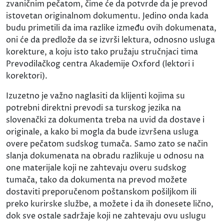
zvaničnim pečatom, čime će da potvrde da je prevod
istovetan originalnom dokumentu. Jedino onda kada
budu primetili da ima razlike između ovih dokumenata,
oni će da predlože da se izvrši lektura, odnosno usluga
korekture, a koju isto tako pružaju stručnjaci tima
Prevodilačkog centra Akademije Oxford (lektori i
korektori).
Izuzetno je važno naglasiti da klijenti kojima su
potrebni direktni prevodi sa turskog jezika na
slovenački za dokumenta treba na uvid da dostave i
originale, a kako bi mogla da bude izvršena usluga
overe pečatom sudskog tumača. Samo zato se način
slanja dokumenata na obradu razlikuje u odnosu na
one materijale koji ne zahtevaju overu sudskog
tumača, tako da dokumenta na prevod možete
dostaviti preporučenom poštanskom pošiljkom ili
preko kurirske službe, a možete i da ih donesete lično,
dok sve ostale sadržaje koji ne zahtevaju ovu uslugu