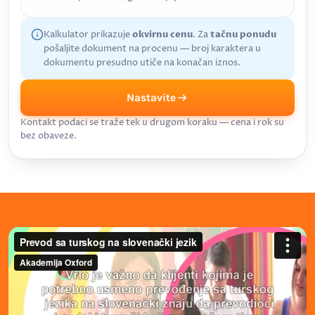
Kalkulator prikazuje
okvirnu cenu
. Za
tačnu ponudu
pošaljite dokument na procenu — broj karaktera u
dokumentu presudno utiče na konačan iznos.
Nastavite
Kontakt podaci se traže tek u drugom koraku — cena i rok su
bez obaveze.