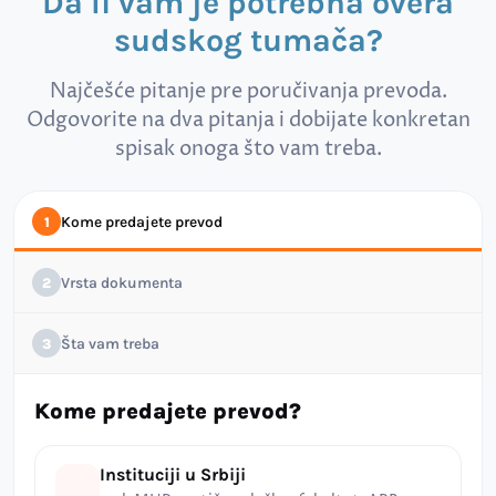
Da li vam je potrebna overa
sudskog tumača?
Najčešće pitanje pre poručivanja prevoda.
Odgovorite na dva pitanja i dobijate konkretan
spisak onoga što vam treba.
Kome predajete prevod
1
Vrsta dokumenta
2
Šta vam treba
3
Kome predajete prevod?
Instituciji u Srbiji