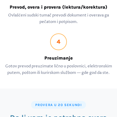
Prevod, overa i provera (lektura/korektura)
Ovlašćeni sudski tumač prevodi dokument i overava ga
pečatom i potpisom.
4
Preuzimanje
Gotov prevod preuzimate lično u poslovnici, elektronskim
putem, poštom ili kurirskom službom — gde god da ste.
PROVERA U 20 SEKUNDI