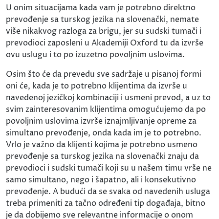
U onim situacijama kada vam je potrebno direktno
prevođenje sa turskog jezika na slovenački, nemate
više nikakvog razloga za brigu, jer su sudski tumači i
prevodioci zaposleni u Akademiji Oxford tu da izvrše
ovu uslugu i to po izuzetno povoljnim uslovima.
Osim što će da prevedu sve sadržaje u pisanoj formi
oni će, kada je to potrebno klijentima da izvrše u
navedenoj jezičkoj kombinaciji i usmeni prevod, a uz to
svim zainteresovanim klijentima omogućujemo da po
povoljnim uslovima izvrše iznajmljivanje opreme za
simultano prevođenje, onda kada im je to potrebno.
Vrlo je važno da klijenti kojima je potrebno usmeno
prevođenje sa turskog jezika na slovenački znaju da
prevodioci i sudski tumači koji su u našem timu vrše ne
samo simultano, nego i šapatno, ali i konsekutivno
prevođenje. A budući da se svaka od navedenih usluga
treba primeniti za tačno određeni tip događaja, bitno
je da dobijemo sve relevantne informacije o onom