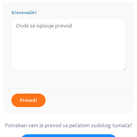
Slovenački
Prevedi
Potreban vam je prevod sa pečatom sudskog tumača?