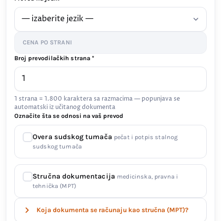
CENA PO STRANI
Broj prevodilačkih strana *
1 strana = 1.800 karaktera sa razmacima — popunjava se
automatski iz učitanog dokumenta
Označite šta se odnosi na vaš prevod
Overa sudskog tumača
pečat i potpis stalnog
sudskog tumača
Stručna dokumentacija
medicinska, pravna i
tehnička (MPT)
Koja dokumenta se računaju kao stručna (MPT)?