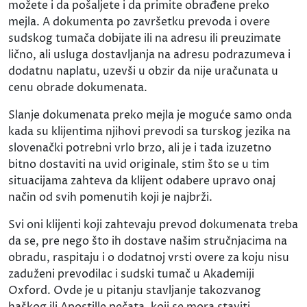
možete i da pošaljete i da primite obrađene preko
mejla. A dokumenta po završetku prevoda i overe
sudskog tumača dobijate ili na adresu ili preuzimate
lično, ali usluga dostavljanja na adresu podrazumeva i
dodatnu naplatu, uzevši u obzir da nije uračunata u
cenu obrade dokumenata.
Slanje dokumenata preko mejla je moguće samo onda
kada su klijentima njihovi prevodi sa turskog jezika na
slovenački potrebni vrlo brzo, ali je i tada izuzetno
bitno dostaviti na uvid originale, stim što se u tim
situacijama zahteva da klijent odabere upravo onaj
način od svih pomenutih koji je najbrži.
Svi oni klijenti koji zahtevaju prevod dokumenata treba
da se, pre nego što ih dostave našim stručnjacima na
obradu, raspitaju i o dodatnoj vrsti overe za koju nisu
zaduženi prevodilac i sudski tumač u Akademiji
Oxford. Ovde je u pitanju stavljanje takozvanog
haškog ili Apostille pečata, koji se mora staviti