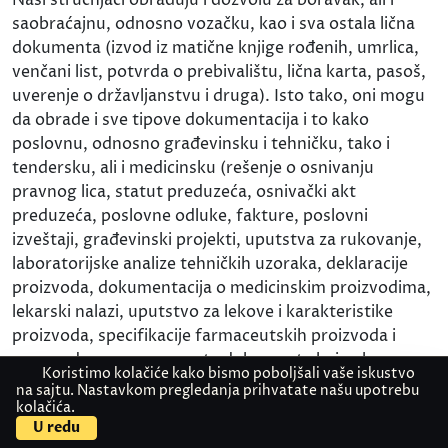
saobraćajnu, odnosno vozačku, kao i sva ostala lična
dokumenta (izvod iz matične knjige rođenih, umrlica,
venčani list, potvrda o prebivalištu, lična karta, pasoš,
uverenje o državljanstvu i druga). Isto tako, oni mogu
da obrade i sve tipove dokumentacija i to kako
poslovnu, odnosno građevinsku i tehničku, tako i
tendersku, ali i medicinsku (rešenje o osnivanju
pravnog lica, statut preduzeća, osnivački akt
preduzeća, poslovne odluke, fakture, poslovni
izveštaji, građevinski projekti, uputstva za rukovanje,
laboratorijske analize tehničkih uzoraka, deklaracije
proizvoda, dokumentacija o medicinskim proizvodima,
lekarski nalazi, uputstvo za lekove i karakteristike
proizvoda, specifikacije farmaceutskih proizvoda i
mnoga druga nepomenuta dokumenta koja ulaze u
Koristimo kolačiće kako bismo poboljšali vaše iskustvo
sastav ovih tipova dokumentacija).
na sajtu. Nastavkom pregledanja prihvatate našu upotrebu
kolačića.
Kontaktirajte nas
Pošaljite dokument
Onda kada je to potrebno klijentima, prevodilac i
U redu
sudski tumač vrše prevod sa turskog na slovenački