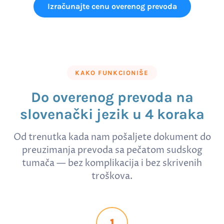
Izračunajte cenu overenog prevoda
KAKO FUNKCIONIŠE
Do overenog prevoda na
slovenački jezik u 4 koraka
Od trenutka kada nam pošaljete dokument do
preuzimanja prevoda sa pečatom sudskog
tumača — bez komplikacija i bez skrivenih
troškova.
1