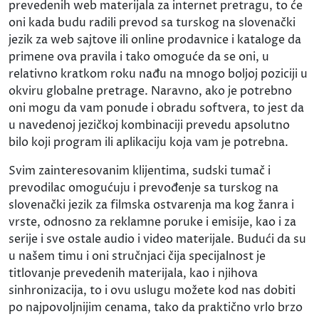
prevedenih web materijala za internet pretragu, to će
oni kada budu radili prevod sa turskog na slovenački
jezik za web sajtove ili online prodavnice i kataloge da
primene ova pravila i tako omoguće da se oni, u
relativno kratkom roku nađu na mnogo boljoj poziciji u
okviru globalne pretrage. Naravno, ako je potrebno
oni mogu da vam ponude i obradu softvera, to jest da
u navedenoj jezičkoj kombinaciji prevedu apsolutno
bilo koji program ili aplikaciju koja vam je potrebna.
Svim zainteresovanim klijentima, sudski tumač i
prevodilac omogućuju i prevođenje sa turskog na
slovenački jezik za filmska ostvarenja ma kog žanra i
vrste, odnosno za reklamne poruke i emisije, kao i za
serije i sve ostale audio i video materijale. Budući da su
u našem timu i oni stručnjaci čija specijalnost je
titlovanje prevedenih materijala, kao i njihova
sinhronizacija, to i ovu uslugu možete kod nas dobiti
po najpovoljnijim cenama, tako da praktično vrlo brzo