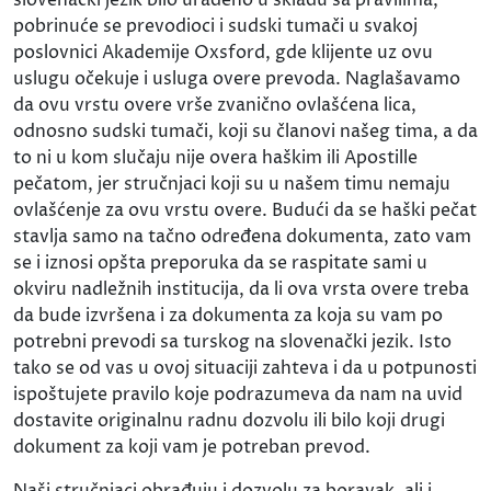
pobrinuće se prevodioci i sudski tumači u svakoj
poslovnici Akademije Oxsford, gde klijente uz ovu
uslugu očekuje i usluga overe prevoda. Naglašavamo
da ovu vrstu overe vrše zvanično ovlašćena lica,
odnosno sudski tumači, koji su članovi našeg tima, a da
to ni u kom slučaju nije overa haškim ili Apostille
pečatom, jer stručnjaci koji su u našem timu nemaju
ovlašćenje za ovu vrstu overe. Budući da se haški pečat
stavlja samo na tačno određena dokumenta, zato vam
se i iznosi opšta preporuka da se raspitate sami u
okviru nadležnih institucija, da li ova vrsta overe treba
da bude izvršena i za dokumenta za koja su vam po
potrebni prevodi sa turskog na slovenački jezik. Isto
tako se od vas u ovoj situaciji zahteva i da u potpunosti
ispoštujete pravilo koje podrazumeva da nam na uvid
dostavite originalnu radnu dozvolu ili bilo koji drugi
dokument za koji vam je potreban prevod.
Naši stručnjaci obrađuju i dozvolu za boravak, ali i