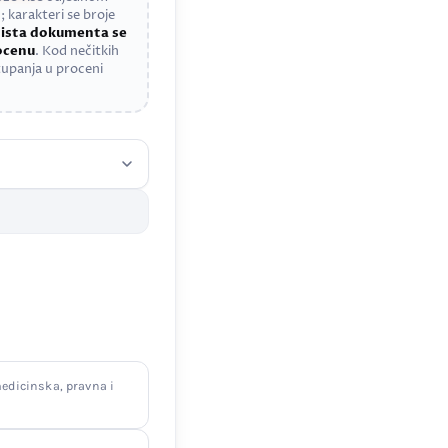
; karakteri se broje
a
ista dokumenta se
rocenu
. Kod nečitkih
upanja u proceni
edicinska, pravna i