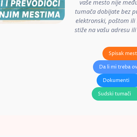
vaše mesto nije međ
tumača dobijate bez 
elektronski, poštom il
stiže na vašu adresu il
Spisak mest
Da li mi treba o
Dokumenti
Sudski tumači