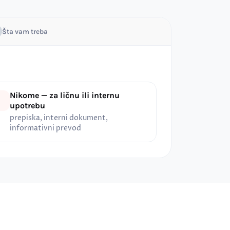
Šta vam treba
Nikome — za ličnu ili internu
upotrebu
prepiska, interni dokument,
informativni prevod