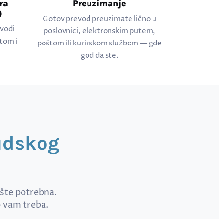
ra
Preuzimanje
)
Gotov prevod preuzimate lično u
evodi
poslovnici, elektronskim putem,
tom i
poštom ili kurirskom službom — gde
god da ste.
sudskog
pšte potrebna.
o vam treba.