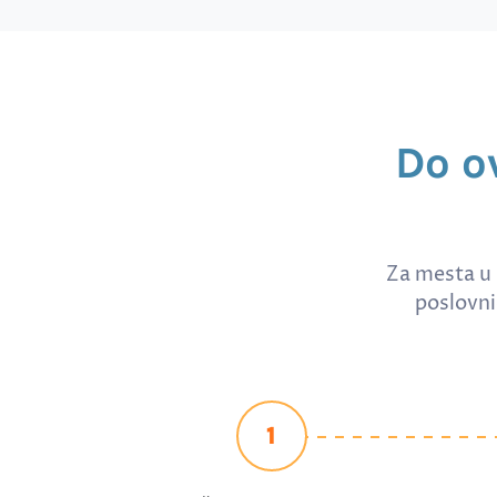
Do o
Za mesta u 
poslovni
1