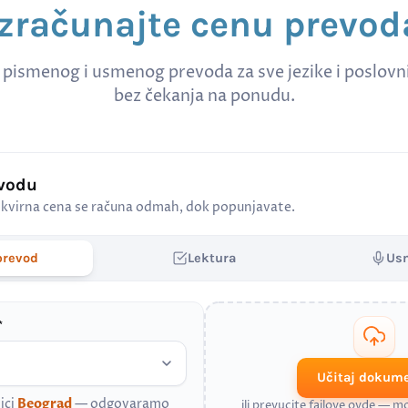
Izračunajte cenu prevod
 pismenog i usmenog prevoda za sve jezike i poslov
bez čekanja na ponudu.
evodu
kvirna cena se računa odmah, dok popunjavate.
prevod
Lektura
Us
*
Učitaj dokum
ici
Beograd
— odgovaramo
ili prevucite fajlove ovde — 