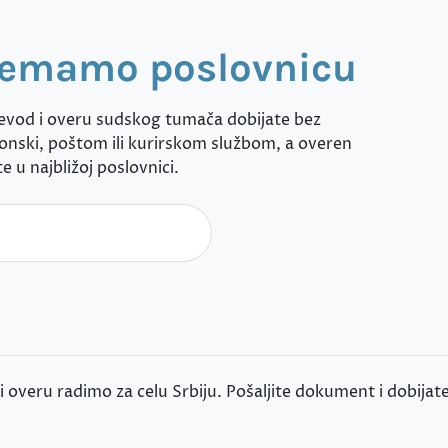
nemamo poslovnicu
evod i overu sudskog tumača dobijate bez
nski, poštom ili kurirskom službom, a overen
e u najbližoj poslovnici.
overu radimo za celu Srbiju. Pošaljite dokument i dobijate