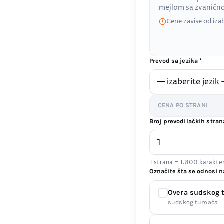
mejlom sa zvanič
Cene zavise od iza
Prevod sa jezika *
CENA PO STRANI
Broj prevodilačkih stran
1 strana = 1.800 karakt
Označite šta se odnosi n
Overa sudskog
sudskog tumača