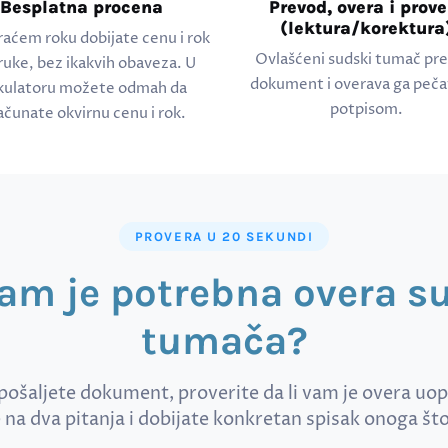
Besplatna procena
Prevod, overa i prove
(lektura/korektura
raćem roku dobijate cenu i rok
Ovlašćeni sudski tumač pr
ruke, bez ikakvih obaveza. U
dokument i overava ga peča
kulatoru možete odmah da
potpisom.
ačunate okvirnu cenu i rok.
PROVERA U 20 SEKUNDI
vam je potrebna overa 
tumača?
pošaljete dokument, proverite da li vam je overa uo
na dva pitanja i dobijate konkretan spisak onoga št