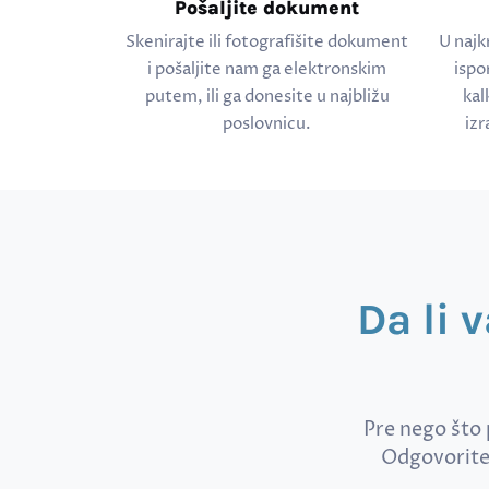
Pošaljite dokument
Skenirajte ili fotografišite dokument
U najk
i pošaljite nam ga elektronskim
ispo
putem, ili ga donesite u najbližu
kal
poslovnicu.
izr
Da li 
Pre nego što 
Odgovorite 