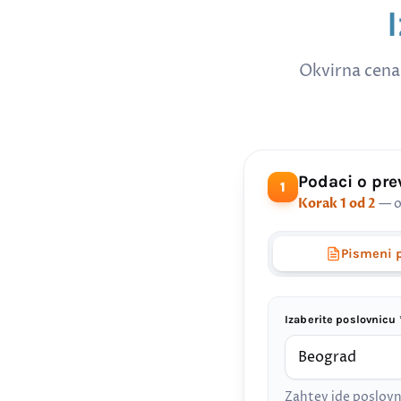
Okvirna cena
Podaci o pr
1
Korak 1 od 2
— o
Pismeni 
Izaberite poslovnicu 
Zahtev ide poslovn