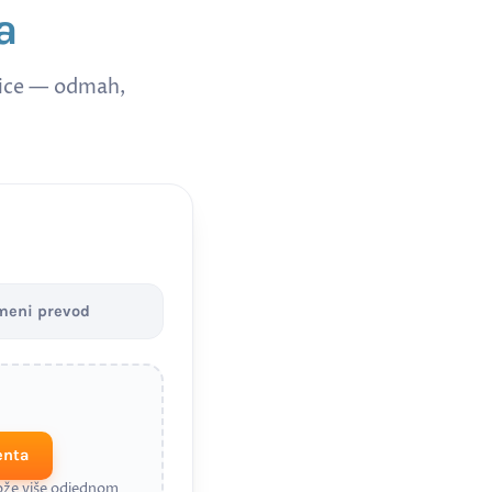
a
nice — odmah,
meni prevod
enta
može više odjednom