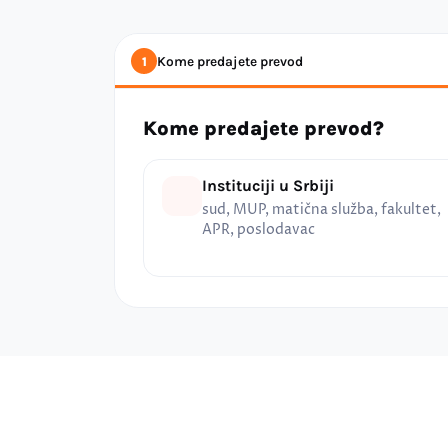
Kome predajete prevod
1
Kome predajete prevod?
Instituciji u Srbiji
sud, MUP, matična služba, fakultet,
APR, poslodavac