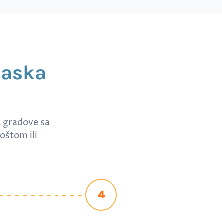
laska
a gradove sa
oštom ili
4