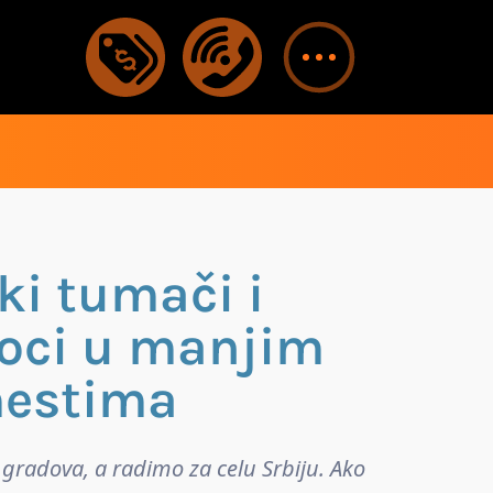
ki tumači i
oci u manjim
estima
gradova, a radimo za celu Srbiju. Ako