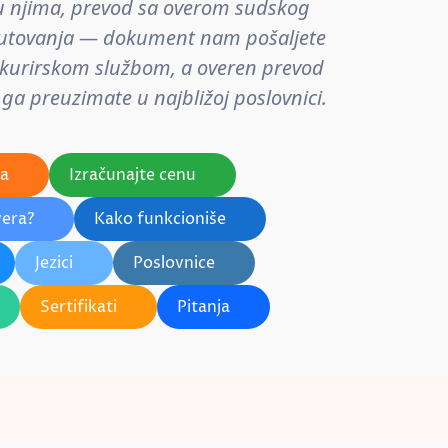
u njima, prevod sa overom sudskog
putovanja — dokument nam pošaljete
i kurirskom službom, a overen prevod
i ga preuzimate u najbližoj poslovnici.
a
Izračunajte cenu
vera?
Kako funkcioniše
Jezici
Poslovnice
Sertifikati
Pitanja