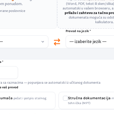
nom ponudom.
(Word, PDF, tekst ili sken/slika)
automatski u vašem browseru, 
brane poslovnice
prilažu i zahtevu za tačnu p
dokumenata moguća su odst
kalkulatora.
Prevod na jezik *
a *
era sa razmacima — popunjava se automatski iz učitanog dokumenta
a vaš prevod
 tumača
Stručna dokumentacija
pečat i potpis stalnog
m
tehnička (MPT)