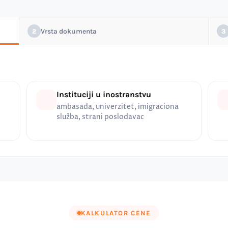
Vrsta dokumenta
2
3
Instituciji u inostranstvu
ambasada, univerzitet, imigraciona
služba, strani poslodavac
KALKULATOR CENE