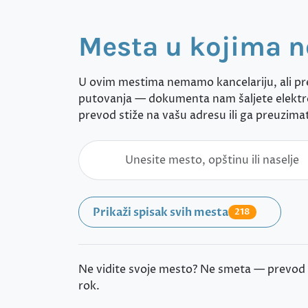
Mesta u kojima 
U ovim mestima nemamo kancelariju, ali pr
putovanja — dokumenta nam šaljete elektro
prevod stiže na vašu adresu ili ga preuzimat
Prikaži spisak svih mesta
218
Ne vidite svoje mesto? Ne smeta — prevod i 
rok.