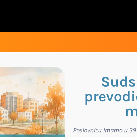
Suds
prevodi
m
Poslovnicu imamo u 39 