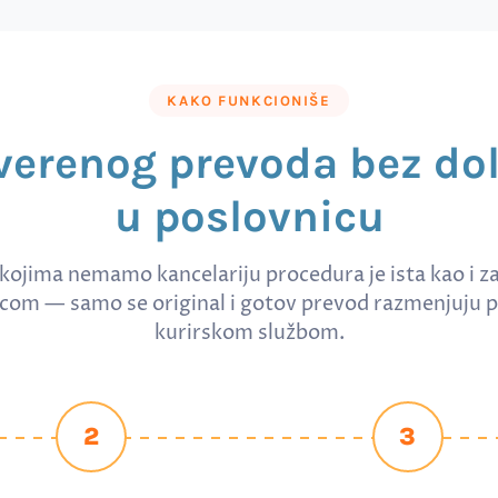
KAKO FUNKCIONIŠE
verenog prevoda bez do
u poslovnicu
kojima nemamo kancelariju procedura je ista kao i z
com — samo se original i gotov prevod razmenjuju p
kurirskom službom.
2
3